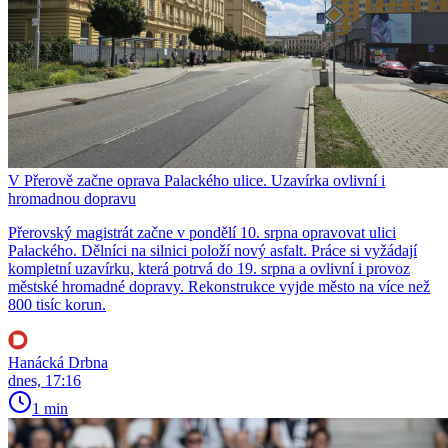
V Přerově začne oprava Palackého ulice. Uzavírka ovlivní i
hromadnou dopravu
Přerovský magistrát začne v pondělí 10. srpna opravovat ulici
Palackého. Dělníci na silnici položí nový asfalt. Práce si vyžádají
kompletní uzavírku, která potrvá do 19. srpna a ovlivní i provoz
městské hromadné dopravy. Rekonstrukce vyjde město na více než
800 tisíc korun.
Hanácká Drbna
dnes, 17:16
1 min