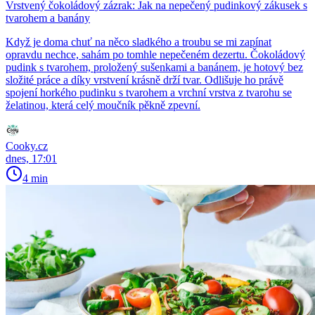
Vrstvený čokoládový zázrak: Jak na nepečený pudinkový zákusek s
tvarohem a banány
Když je doma chuť na něco sladkého a troubu se mi zapínat
opravdu nechce, sahám po tomhle nepečeném dezertu. Čokoládový
pudink s tvarohem, proložený sušenkami a banánem, je hotový bez
složité práce a díky vrstvení krásně drží tvar. Odlišuje ho právě
spojení horkého pudinku s tvarohem a vrchní vrstva z tvarohu se
želatinou, která celý moučník pěkně zpevní.
Cooky.cz
dnes, 17:01
4 min