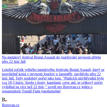
Na metalový festival Brutal Assault do josefovské pevnosti přijelo
přes 22 tisíc lidí
Letošní ročník velkého metalového festivalu Brutal Assault, který se
pravidelně koná v pevnosti Josefov u Jaroměře, navštívilo přes 22
tisíc lidí. Tedy podobný počet jako loni. "Platících návštěvníků bylo
cca 18,5 tisíce. Spolu s hosty, kapelami, crew atd. se celkový počet
vyšplhal na více než 22 tisíc," uvedl pro Borovan.cz jeden o
organizátorů Tomáš Fiala (spolumajitel
Borovan.cz