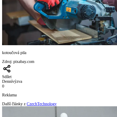
kotoučová pila
Zdroj
:
pixabay.com
Sdílet
Denní
výzva
0
Reklama
Další články z
CzechTechnology