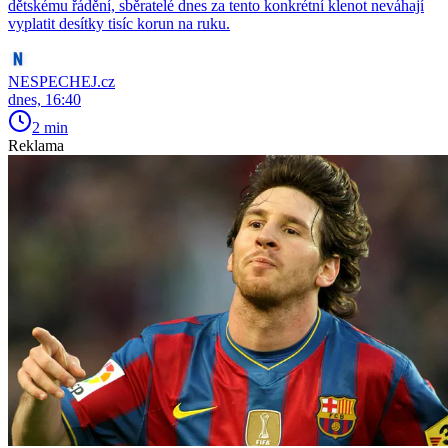
dětskému řádění, sběratelé dnes za tento konkrétní klenot neváhají
vyplatit desítky tisíc korun na ruku.
NESPECHEJ.cz
dnes, 16:40
2 min
Reklama