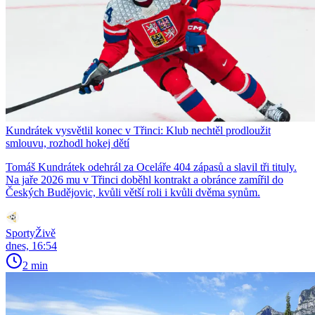
Kundrátek vysvětlil konec v Třinci: Klub nechtěl prodloužit
smlouvu, rozhodl hokej dětí
Tomáš Kundrátek odehrál za Oceláře 404 zápasů a slavil tři tituly.
Na jaře 2026 mu v Třinci doběhl kontrakt a obránce zamířil do
Českých Budějovic, kvůli větší roli i kvůli dvěma synům.
SportyŽivě
dnes, 16:54
2 min