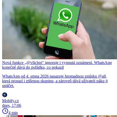
Nová funkce „@všichni“ ignoruje i vypnutá oznámení. WhatsApp
konečně dává do pořádku, co pokazil
WhatsApp od 4. srpna 2026 nasazuje hromadnou zmínku @all,
která prorazí i ztišenou skupinu, a zároveň dává uživateli páku ji
umlčet.
Mobify.cz
dnes, 17:06
4 min