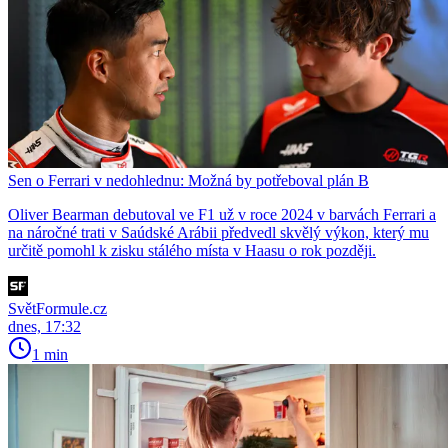
Sen o Ferrari v nedohlednu: Možná by potřeboval plán B
Oliver Bearman debutoval ve F1 už v roce 2024 v barvách Ferrari a
na náročné trati v Saúdské Arábii předvedl skvělý výkon, který mu
určitě pomohl k zisku stálého místa v Haasu o rok později.
SvětFormule.cz
dnes, 17:32
1 min