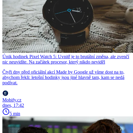
Únik hodinek Pixel Watch 5: Uvnitř je to brutální změna, ale zvenčí
nic neuvidíte. Na začátek procesor, který nikdo neviděl
Čtyři dny před oficiální akcí Made by Google už víme dost na to,
abychom řekli: letošní hodinky jsou jiné hlavně tam, kam se nedá
podívat.
Mobify.cz
dnes, 17:42
5 min