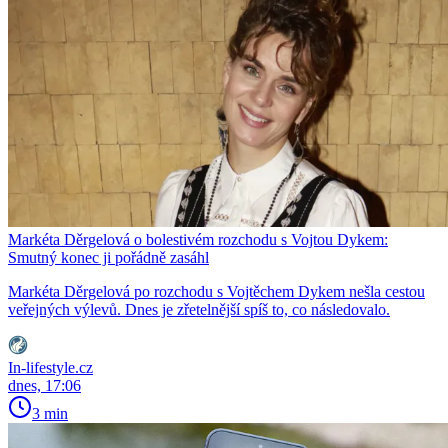
Markéta Děrgelová o bolestivém rozchodu s Vojtou Dykem:
Smutný konec ji pořádně zasáhl
Markéta Děrgelová po rozchodu s Vojtěchem Dykem nešla cestou
veřejných výlevů. Dnes je zřetelnější spíš to, co následovalo.
In-lifestyle.cz
dnes, 17:06
3 min