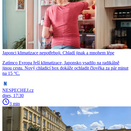
Japonci klimatizace nepotřebuji. Chladí jinak a mnohem lépe
Zatímco Evropa řeší klimatizace, Japonsko vsadilo na radikálně
jinou cestu. Nový chladicí box dokáže ochladit člověka za pár minut
na 15 °C.
NESPECHEJ.cz
dnes, 17:30
3 min