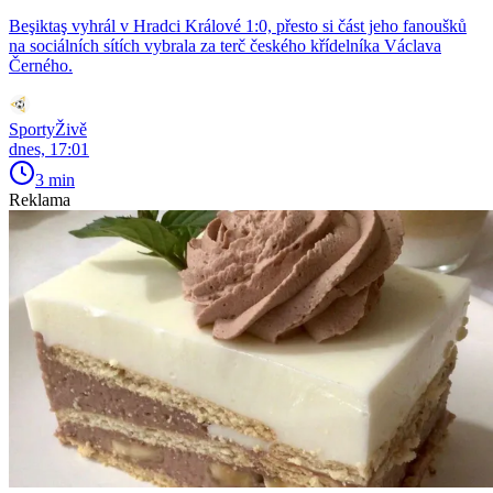
Beşiktaş vyhrál v Hradci Králové 1:0, přesto si část jeho fanoušků
na sociálních sítích vybrala za terč českého křídelníka Václava
Černého.
SportyŽivě
dnes, 17:01
3 min
Reklama