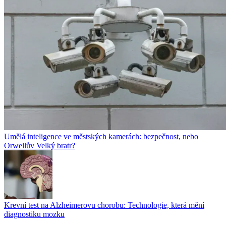
Umělá inteligence ve městských kamerách: bezpečnost, nebo
Orwellův Velký bratr?
Krevní test na Alzheimerovu chorobu: Technologie, která mění
diagnostiku mozku