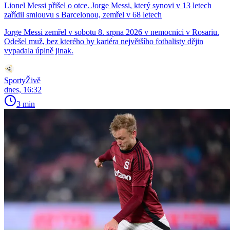
Lionel Messi přišel o otce. Jorge Messi, který synovi v 13 letech
zařídil smlouvu s Barcelonou, zemřel v 68 letech
Jorge Messi zemřel v sobotu 8. srpna 2026 v nemocnici v Rosariu.
Odešel muž, bez kterého by kariéra největšího fotbalisty dějin
vypadala úplně jinak.
SportyŽivě
dnes, 16:32
3 min