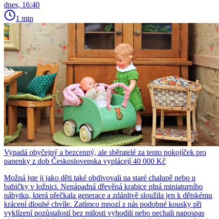
dnes, 16:40
1 min
Vypadá obyčejný a bezcenný, ale sběratelé za tento pokojíček pro
panenky z dob Československa vyplácejí 40 000 Kč
Možná jste ji jako děti také obdivovali na staré chalupě nebo u
babičky v ložnici. Nenápadná dřevěná krabice plná miniaturního
nábytku, která přečkala generace a zdánlivě sloužila jen k dětskému
krácení dlouhé chvíle. Zatímco mnozí z nás podobné kousky při
vyklízení pozůstalostí bez milosti vyhodili nebo nechali napospas