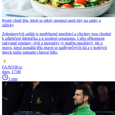
Pestré chutě léta, které se nikdy neomrzí aneb tipy na saláty a
zálivky
Zeleninových salátů je nepřeberné množství a všechny jsou vhodné
k odlehčení jídelníčku a k posílení organismu. I přes přítomnost
zakysané smetany, sýrů a majonézy (v malém množství), jde o
stravu, která pomáhá tělu zbavit se nadbytečných kil a v horkých
dnech může nahradit i hlavní jídlo.
FAJNTIP.cz
dnes, 17:00
3 min