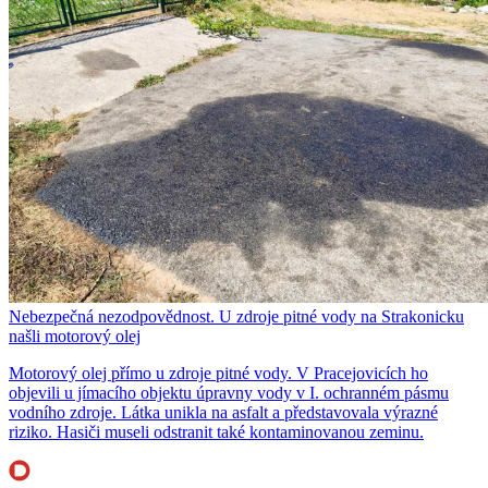
Nebezpečná nezodpovědnost. U zdroje pitné vody na Strakonicku
našli motorový olej
Motorový olej přímo u zdroje pitné vody. V Pracejovicích ho
objevili u jímacího objektu úpravny vody v I. ochranném pásmu
vodního zdroje. Látka unikla na asfalt a představovala výrazné
riziko. Hasiči museli odstranit také kontaminovanou zeminu.