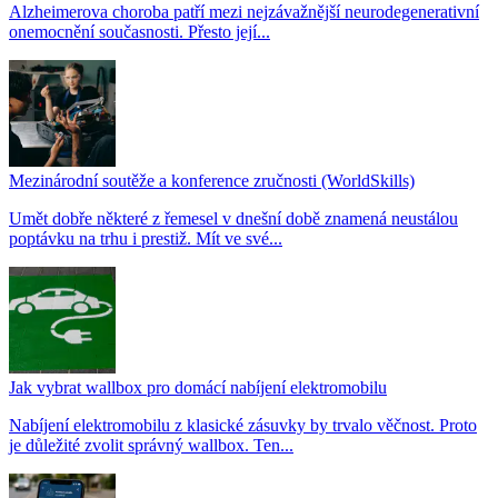
Alzheimerova choroba patří mezi nejzávažnější neurodegenerativní
onemocnění současnosti. Přesto její...
Mezinárodní soutěže a konference zručnosti (WorldSkills)
Umět dobře některé z řemesel v dnešní době znamená neustálou
poptávku na trhu i prestiž. Mít ve své...
Jak vybrat wallbox pro domácí nabíjení elektromobilu
Nabíjení elektromobilu z klasické zásuvky by trvalo věčnost. Proto
je důležité zvolit správný wallbox. Ten...