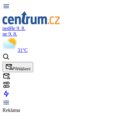
neděle 9. 8.
ne 9. 8.
31°C
Přihlášení
Reklama