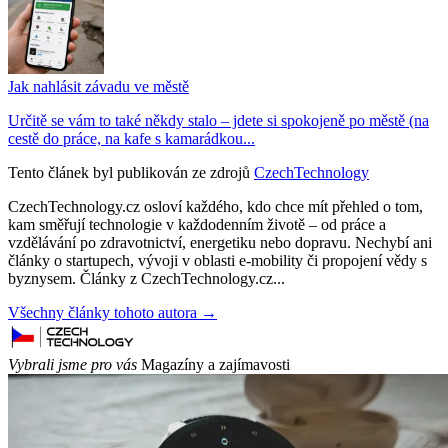
Jak nahlásit závadu ve městě
Určitě se vám to také někdy stalo – jdete si spokojeně po městě (na
cestě do práce, na kafe s kamarádkou...
Tento článek byl publikován ze zdrojů
CzechTechnology
CzechTechnology.cz osloví každého, kdo chce mít přehled o tom,
kam směřují technologie v každodenním životě – od práce a
vzdělávání po zdravotnictví, energetiku nebo dopravu. Nechybí ani
články o startupech, vývoji v oblasti e-mobility či propojení vědy s
byznysem. Články z CzechTechnology.cz...
Všechny články tohoto autora →
Vybrali jsme pro vás
Magazíny a zajímavosti