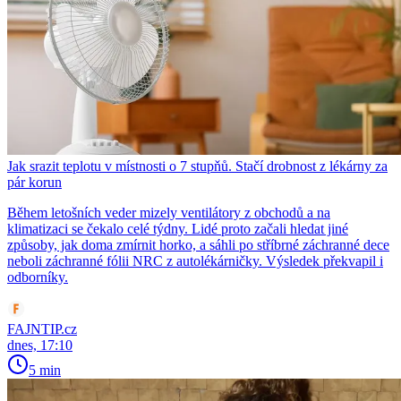
Jak srazit teplotu v místnosti o 7 stupňů. Stačí drobnost z lékárny za
pár korun
Během letošních veder mizely ventilátory z obchodů a na
klimatizaci se čekalo celé týdny. Lidé proto začali hledat jiné
způsoby, jak doma zmírnit horko, a sáhli po stříbrné záchranné dece
neboli záchranné fólii NRC z autolékárničky. Výsledek překvapil i
odborníky.
FAJNTIP.cz
dnes, 17:10
5 min