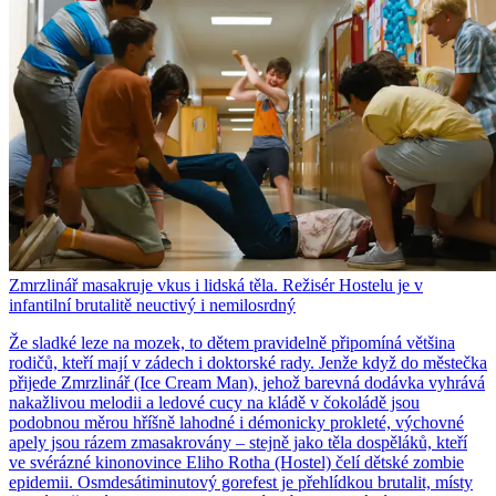
Zmrzlinář masakruje vkus i lidská těla. Režisér Hostelu je v
infantilní brutalitě neuctivý i nemilosrdný
Že sladké leze na mozek, to dětem pravidelně připomíná většina
rodičů, kteří mají v zádech i doktorské rady. Jenže když do městečka
přijede Zmrzlinář (Ice Cream Man), jehož barevná dodávka vyhrává
nakažlivou melodii a ledové cucy na kládě v čokoládě jsou
podobnou měrou hříšně lahodné i démonicky prokleté, výchovné
apely jsou rázem zmasakrovány – stejně jako těla dospěláků, kteří
ve svérázné kinonovince Eliho Rotha (Hostel) čelí dětské zombie
epidemii. Osmdesátiminutový gorefest je přehlídkou brutalit, místy