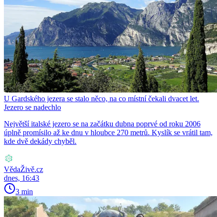
U Gardského jezera se stalo něco, na co místní čekali dvacet let.
Jezero se nadechlo
Největší italské jezero se na začátku dubna poprvé od roku 2006
úplně promísilo až ke dnu v hloubce 270 metrů. Kyslík se vrátil tam,
kde dvě dekády chyběl.
VědaŽivě.cz
dnes, 16:43
3 min