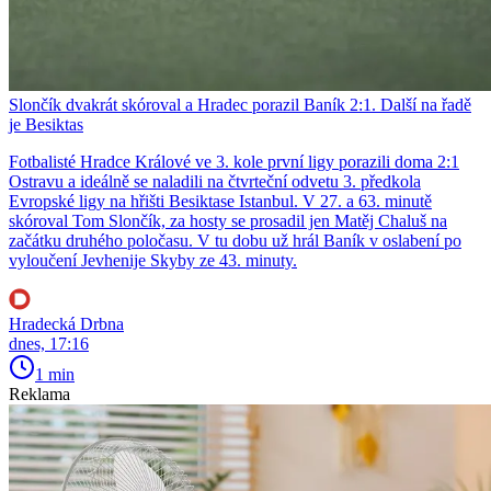
Slončík dvakrát skóroval a Hradec porazil Baník 2:1. Další na řadě
je Besiktas
Fotbalisté Hradce Králové ve 3. kole první ligy porazili doma 2:1
Ostravu a ideálně se naladili na čtvrteční odvetu 3. předkola
Evropské ligy na hřišti Besiktase Istanbul. V 27. a 63. minutě
skóroval Tom Slončík, za hosty se prosadil jen Matěj Chaluš na
začátku druhého poločasu. V tu dobu už hrál Baník v oslabení po
vyloučení Jevhenije Skyby ze 43. minuty.
Hradecká Drbna
dnes, 17:16
1 min
Reklama