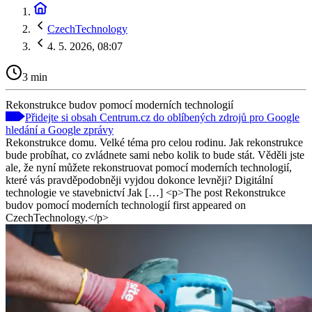
CzechTechnology
4. 5. 2026, 08:07
3 min
Rekonstrukce budov pomocí moderních technologií
Přidejte si obsah Centrum.cz do oblíbených zdrojů pro Google
hledání a Google zprávy
Rekonstrukce domu. Velké téma pro celou rodinu. Jak rekonstrukce
bude probíhat, co zvládnete sami nebo kolik to bude stát. Věděli jste
ale, že nyní můžete rekonstruovat pomocí moderních technologií,
které vás pravděpodobněji vyjdou dokonce levněji? Digitální
technologie ve stavebnictví Jak […] <p>The post Rekonstrukce
budov pomocí moderních technologií first appeared on
CzechTechnology.</p>