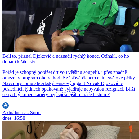
Bolí to, přiznal Djokovič a naznačil rychlý konec. Odhalil, co ho
dohání k šílenství
Pořád je schopný porážet drtivou většinu soupeřů, i přes značně
omezený program obdivuhodně zůstává členem elitní světové pětky.
Navzdory tomu ale srbský tenisový gigant Novak Djokovič v
posledních týdnech opakovaně vyjadřuje nebývalou rezignaci. Blíží
se rychlý konec kariéry nejúspěšnějšího hráče historie?
Aktuálně.cz - Sport
dnes, 16:58