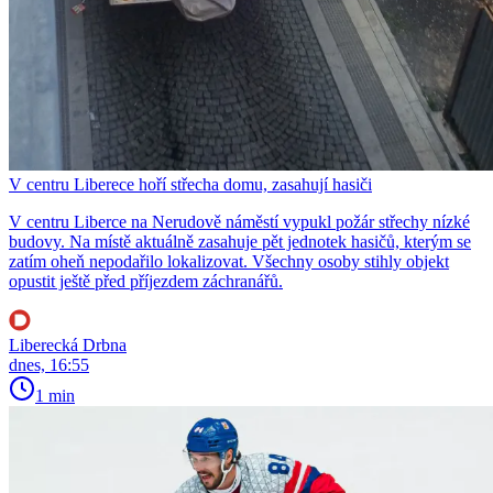
V centru Liberece hoří střecha domu, zasahují hasiči
V centru Liberce na Nerudově náměstí vypukl požár střechy nízké
budovy. Na místě aktuálně zasahuje pět jednotek hasičů, kterým se
zatím oheň nepodařilo lokalizovat. Všechny osoby stihly objekt
opustit ještě před příjezdem záchranářů.
Liberecká Drbna
dnes, 16:55
1 min