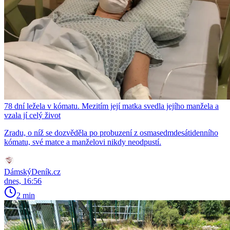
78 dní ležela v kómatu. Mezitím její matka svedla jejího manžela a
vzala jí celý život
Zradu, o níž se dozvěděla po probuzení z osmasedmdesátidenního
kómatu, své matce a manželovi nikdy neodpustí.
DámskýDeník.cz
dnes, 16:56
2 min