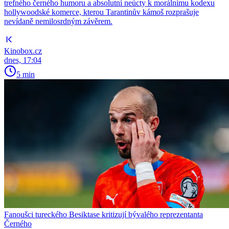
trefného černého humoru a absolutní neúcty k morálnímu kodexu
hollywoodské komerce, kterou Tarantinův kámoš rozprašuje
nevídaně nemilosrdným závěrem.
Kinobox.cz
dnes, 17:04
5 min
Fanoušci tureckého Besiktase kritizují bývalého reprezentanta
Černého