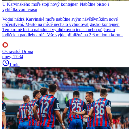
U Karvinského moře stojí nový kontejner. Nabídne bistro i
vyhlídkovou terasu
Vodní nádrž Karvinské moře nabídne svým návštěvníkům nové
občerstvení. Město na místě nechalo vybudovat gastro kontejner.
Ten kromě bistra nabídne i vyhlídkovou terasu nebo půjčovnu
lodiček a paddleboardů. Vše vyjde přibližně na 2,6 milionu korun.
Ostravská Drbna
dnes, 17:34
1 min