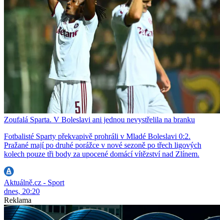
Zoufalá Sparta. V Boleslavi ani jednou nevystřelila na branku
Fotbalisté Sparty překvapivě prohráli v Mladé Boleslavi 0:2.
Pražané mají po druhé porážce v nové sezoně po třech ligových
kolech pouze tři body za upocené domácí vítězství nad Zlínem.
Aktuálně.cz - Sport
dnes, 20:20
Reklama