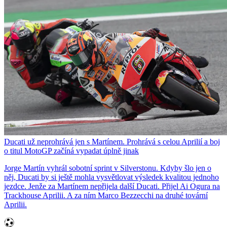
Ducati už neprohrává jen s Martínem. Prohrává s celou Aprilií a boj
o titul MotoGP začíná vypadat úplně jinak
Jorge Martín vyhrál sobotní sprint v Silverstonu. Kdyby šlo jen o
něj, Ducati by si ještě mohla vysvětlovat výsledek kvalitou jednoho
jezdce. Jenže za Martínem nepřijela další Ducati. Přijel Ai Ogura na
Trackhouse Aprilii. A za ním Marco Bezzecchi na druhé tovární
Aprilii.