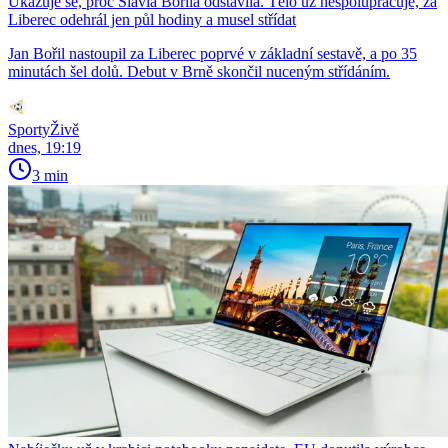
Ukazuje se, proč Slavia Bořila odstavila. Tělo už nespolupracuje, za
Liberec odehrál jen půl hodiny a musel střídat
Jan Bořil nastoupil za Liberec poprvé v základní sestavě, a po 35
minutách šel dolů. Debut v Brně skončil nuceným střídáním.
SportyŽivě
dnes, 19:19
3 min