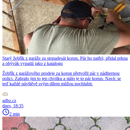
Starý žebřík z garáže za stopadesát korun. Pár ho natřel, přidal prkna
a obývák vypadá jako z katalogu
Žebřík z garážového prodeje za korun přetvořil pár v nádhernou
polici. Zabralo jim to jen chvilku a stálo je to pár korun. Navíc se
teď každé návštěvě svým dílem můžou pochlubit.
adbz.cz
dnes, 18:35
2 min