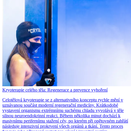
Kryoterapie celého těla: Regenerace a prevence vyhoření
Celotělová kryoterapie se z alternativního konceptu rychle mění v
uznávanou součást moderní regenerační medicíny. Krátkodobé
vystavení organismu extrémnímu suchému chladu vyvolává v těle
silnou neuroendokrinní reakci. Během několika minut dochází k
masivnímu perifernímu stažení cév, po kterém při opětovném zahřátí
následuje intenzivní prokrvení všech orgánů a tkání. Tento proces