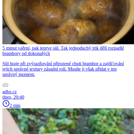
5 minut vaření, pak teprve sůl. Tak jednoduchý trik dělí rozpadlé
brambory od dokonalých
Sůl hraje při zvýrazňování přirozené chuti brambor a zajišťování
jejich správné textury zásadní roli. Musíte ji však přidat v ten
správný moment.
adbz.cz
dnes, 20:40
2 min