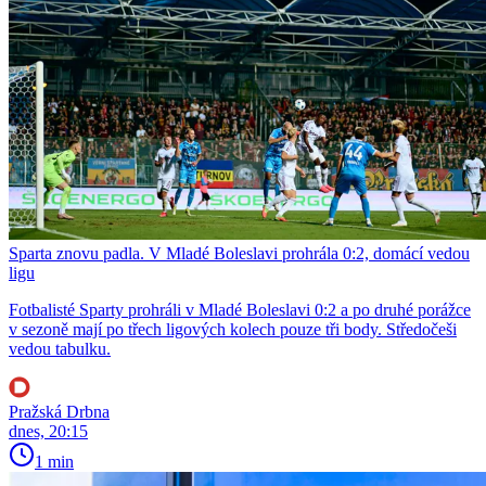
Sparta znovu padla. V Mladé Boleslavi prohrála 0:2, domácí vedou
ligu
Fotbalisté Sparty prohráli v Mladé Boleslavi 0:2 a po druhé porážce
v sezoně mají po třech ligových kolech pouze tři body. Středočeši
vedou tabulku.
Pražská Drbna
dnes, 20:15
1 min