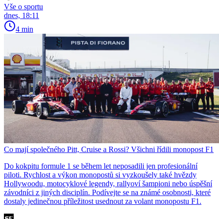
Vše o sportu
dnes, 18:11
4 min
Co mají společného Pitt, Cruise a Rossi? Všichni řídili monopost F1
Do kokpitu formule 1 se během let neposadili jen profesionální
piloti. Rychlost a výkon monopostů si vyzkoušely také hvězdy
Hollywoodu, motocyklové legendy, rallyoví šampioni nebo úspěšní
závodníci z jiných disciplín. Podívejte se na známé osobnosti, které
dostaly jedinečnou příležitost usednout za volant monopostu F1.