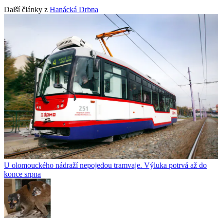
Další články z
Hanácká Drbna
U olomouckého nádraží nepojedou tramvaje. Výluka potrvá až do
konce srpna