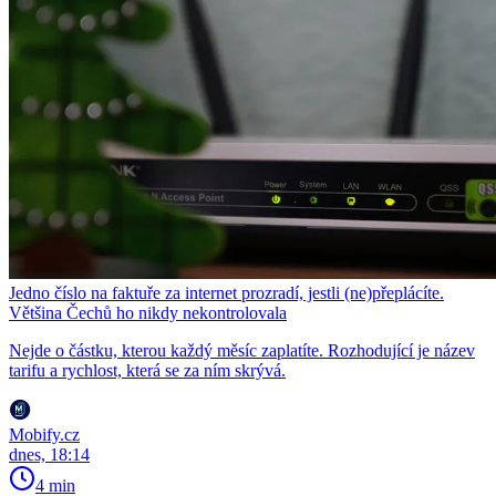
Jedno číslo na faktuře za internet prozradí, jestli (ne)přeplácíte.
Většina Čechů ho nikdy nekontrolovala
Nejde o částku, kterou každý měsíc zaplatíte. Rozhodující je název
tarifu a rychlost, která se za ním skrývá.
Mobify.cz
dnes, 18:14
4 min