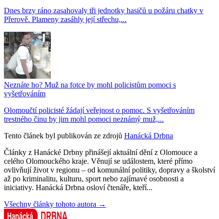
Dnes brzy ráno zasahovaly tři jednotky hasičů u požáru chatky v
Přerově. Plameny zasáhly její střechu,...
Neznáte ho? Muž na fotce by mohl policistům pomoci s
vyšetřováním
Olomoučtí policisté žádají veřejnost o pomoc. S vyšetřováním
trestného činu by jim mohl pomoci neznámý muž,...
Tento článek byl publikován ze zdrojů
Hanácká Drbna
Články z Hanácké Drbny přinášejí aktuální dění z Olomouce a
celého Olomouckého kraje. Věnují se událostem, které přímo
ovlivňují život v regionu – od komunální politiky, dopravy a školství
až po kriminalitu, kulturu, sport nebo zajímavé osobnosti a
iniciativy. Hanácká Drbna osloví čtenáře, kteří...
Všechny články tohoto autora →