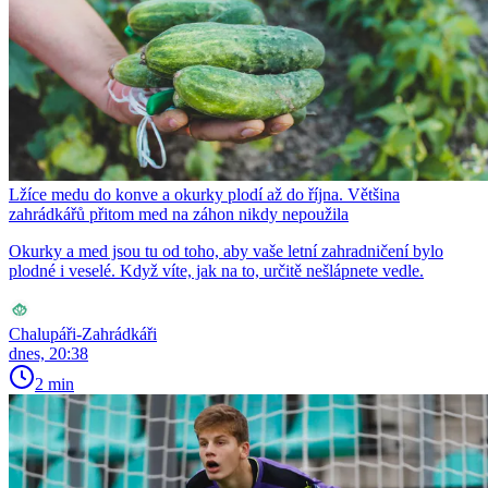
Lžíce medu do konve a okurky plodí až do října. Většina
zahrádkářů přitom med na záhon nikdy nepoužila
Okurky a med jsou tu od toho, aby vaše letní zahradničení bylo
plodné i veselé. Když víte, jak na to, určitě nešlápnete vedle.
Chalupáři-Zahrádkáři
dnes, 20:38
2 min