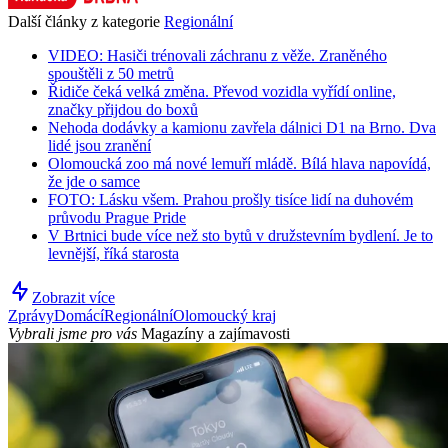
Další články z kategorie
Regionální
VIDEO: Hasiči trénovali záchranu z věže. Zraněného
spouštěli z 50 metrů
Řidiče čeká velká změna. Převod vozidla vyřídí online,
značky přijdou do boxů
Nehoda dodávky a kamionu zavřela dálnici D1 na Brno. Dva
lidé jsou zranění
Olomoucká zoo má nové lemuří mládě. Bílá hlava napovídá,
že jde o samce
FOTO: Lásku všem. Prahou prošly tisíce lidí na duhovém
průvodu Prague Pride
V Brtnici bude více než sto bytů v družstevním bydlení. Je to
levnější, říká starosta
Zobrazit více
Zprávy
Domácí
Regionální
Olomoucký kraj
Vybrali jsme pro vás
Magazíny a zajímavosti