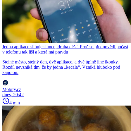
Jedna aplikace slibuje slunce, druhá déšť. Proč se předpovědi počasí
v telefonu tak liší a která má pravdu
Stejné město, stejný den, dvě aplikace, a dvě úplně jiné ikonky.
Rozdíl nevzniká tím, že by jedna „kecala“. Vzniká hluboko pod
kapotou.
Mobify.cz
dnes, 20:42
4 min