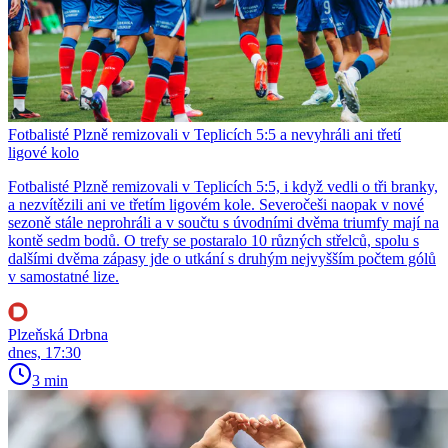
Fotbalisté Plzně remizovali v Teplicích 5:5 a nevyhráli ani třetí
ligové kolo
Fotbalisté Plzně remizovali v Teplicích 5:5, i když vedli o tři branky,
a nezvítězili ani ve třetím ligovém kole. Severočeši naopak v nové
sezoně stále neprohráli a v součtu s úvodními dvěma triumfy mají na
kontě sedm bodů. O trefy se postaralo 10 různých střelců, spolu s
dalšími dvěma zápasy jde o utkání s druhým nejvyšším počtem gólů
v samostatné lize.
Plzeňská Drbna
dnes, 17:30
3 min