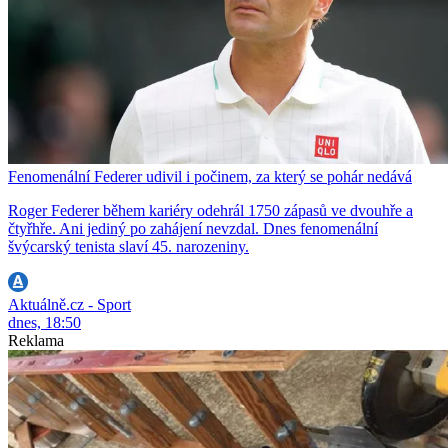
Fenomenální Federer udivil i počinem, za který se pohár nedává
Roger Federer během kariéry odehrál 1750 zápasů ve dvouhře a
čtyřhře. Ani jediný po zahájení nevzdal. Dnes fenomenální
švýcarský tenista slaví 45. narozeniny.
Aktuálně.cz - Sport
dnes, 18:50
Reklama