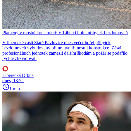
Plameny v mostní konstrukci: V Liberci hořel příbytek bezdomovců
V liberecké části Staré Pavlovice dnes večer hořel příbytek
bezdomovců vybudovaný přímo uvnitř mostní konstrukce. Zásah
profesionálních jednotek zamezil dalším škodám a požár se podařilo
rychle zlikvidovat.
Liberecká Drbna
dnes, 18:52
1 min