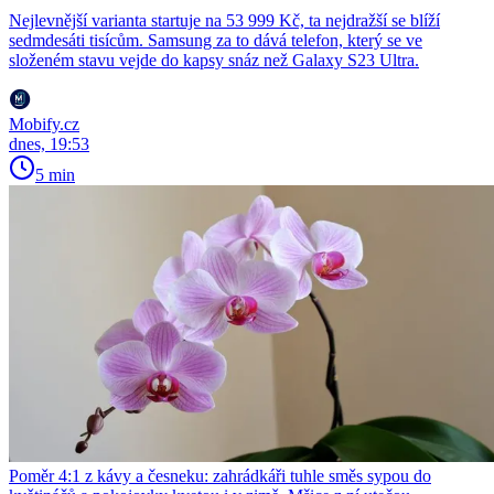
Nejlevnější varianta startuje na 53 999 Kč, ta nejdražší se blíží
sedmdesáti tisícům. Samsung za to dává telefon, který se ve
složeném stavu vejde do kapsy snáz než Galaxy S23 Ultra.
Mobify.cz
dnes, 19:53
5 min
Poměr 4:1 z kávy a česneku: zahrádkáři tuhle směs sypou do