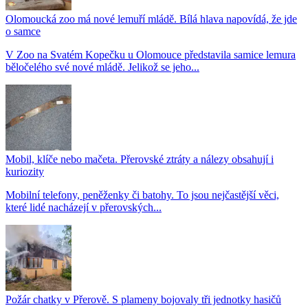
Olomoucká zoo má nové lemuří mládě. Bílá hlava napovídá, že jde
o samce
V Zoo na Svatém Kopečku u Olomouce představila samice lemura
běločelého své nové mládě. Jelikož se jeho...
Mobil, klíče nebo mačeta. Přerovské ztráty a nálezy obsahují i
kuriozity
Mobilní telefony, peněženky či batohy. To jsou nejčastější věci,
které lidé nacházejí v přerovských...
Požár chatky v Přerově. S plameny bojovaly tři jednotky hasičů