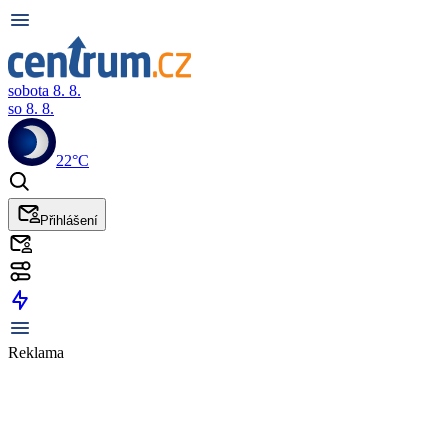
sobota 8. 8.
so 8. 8.
22°C
Přihlášení
Reklama