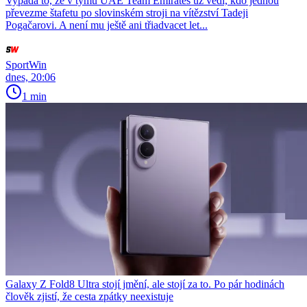
Vypadá to, že v týmu UAE Team Emirates už vědí, kdo jednou
převezme štafetu po slovinském stroji na vítězství Tadeji
Pogačarovi. A není mu ještě ani třiadvacet let...
SportWin
dnes, 20:06
1 min
Galaxy Z Fold8 Ultra stojí jmění, ale stojí za to. Po pár hodinách
člověk zjistí, že cesta zpátky neexistuje