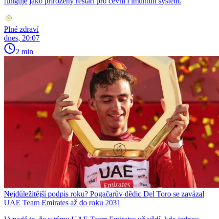
funguje jako přirozený restart pro cévní i imunitní systém.
Plné zdraví
dnes, 20:07
2 min
Nejdůležitější podpis roku? Pogačarův dědic Del Toro se zavázal
UAE Team Emirates až do roku 2031