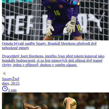
Ostuda bývalé naděje Sparty. Brankář Heerkens předvedl dvě
nehorázné minely
Dvacetiletý Joeri Heerkens, kterého Ajax před rokem kupoval jako
brankáře budoucnosti, si za šest srpnových dnů připsal dvě trapné
chyby, jednu v přípravě, druhou v ostrém zápase.
SportyŽivě
dnes, 20:21
3 min