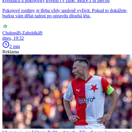
květináčů a pokojovky kvetou i v zimě. Mšice z ní utečou
Pokojové rostliny je třeba vždy správně vyživit. Pokud to dokážete,
budou vám dělat radost po opravdu dlouhá léta.
Chalupáři-Zahrádkáři
dnes, 19:32
2 min
Reklama