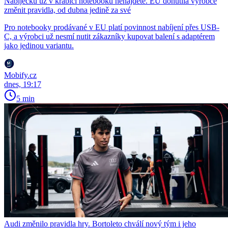
Nabíječku už v krabici notebooku nenajdete. EU donutila výrobce
změnit pravidla, od dubna jedině za své
Pro notebooky prodávané v EU platí povinnost nabíjení přes USB-
C, a výrobci už nesmí nutit zákazníky kupovat balení s adaptérem
jako jedinou variantu.
Mobify.cz
dnes, 19:17
5 min
Audi změnilo pravidla hry. Bortoleto chválí nový tým i jeho