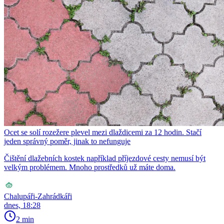
Ocet se solí rozežere plevel mezi dlaždicemi za 12 hodin. Stačí
jeden správný poměr, jinak to nefunguje
Čištění dlažebních kostek například příjezdové cesty nemusí být
velkým problémem. Mnoho prostředků už máte doma.
Chalupáři-Zahrádkáři
dnes, 18:28
2 min