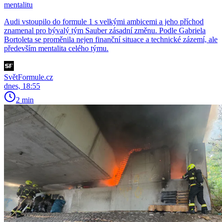
mentalitu
Audi vstoupilo do formule 1 s velkými ambicemi a jeho příchod
znamenal pro bývalý tým Sauber zásadní změnu. Podle Gabriela
Bortoleta se proměnila nejen finanční situace a technické zázemí, ale
především mentalita celého týmu.
SvětFormule.cz
dnes, 18:55
2 min