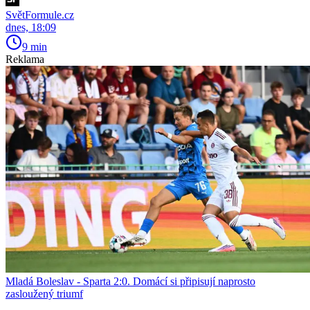
SvětFormule.cz
dnes, 18:09
9 min
Reklama
Mladá Boleslav - Sparta 2:0. Domácí si připisují naprosto
zasloužený triumf