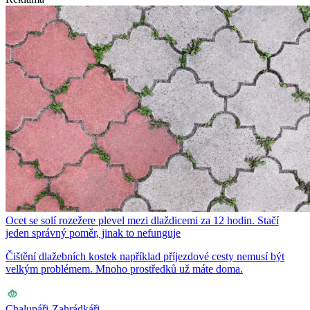
Ocet se solí rozežere plevel mezi dlaždicemi za 12 hodin. Stačí
jeden správný poměr, jinak to nefunguje
Čištění dlažebních kostek například příjezdové cesty nemusí být
velkým problémem. Mnoho prostředků už máte doma.
Chalupáři-Zahrádkáři