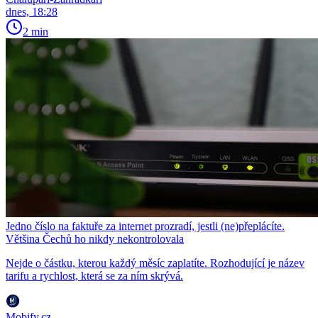
dnes, 18:28
2 min
Jedno číslo na faktuře za internet prozradí, jestli (ne)přeplácíte.
Většina Čechů ho nikdy nekontrolovala
Nejde o částku, kterou každý měsíc zaplatíte. Rozhodující je název
tarifu a rychlost, která se za ním skrývá.
Mobify.cz