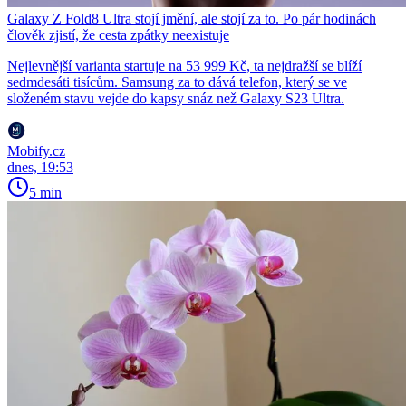
Galaxy Z Fold8 Ultra stojí jmění, ale stojí za to. Po pár hodinách
člověk zjistí, že cesta zpátky neexistuje
Nejlevnější varianta startuje na 53 999 Kč, ta nejdražší se blíží
sedmdesáti tisícům. Samsung za to dává telefon, který se ve
složeném stavu vejde do kapsy snáz než Galaxy S23 Ultra.
Mobify.cz
dnes, 19:53
5 min