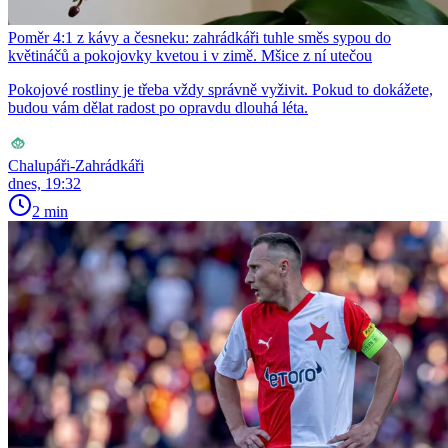
Poměr 4:1 z kávy a česneku: zahrádkáři tuhle směs sypou do
květináčů a pokojovky kvetou i v zimě. Mšice z ní utečou
Pokojové rostliny je třeba vždy správně vyživit. Pokud to dokážete,
budou vám dělat radost po opravdu dlouhá léta.
Chalupáři-Zahrádkáři
dnes, 19:32
2 min