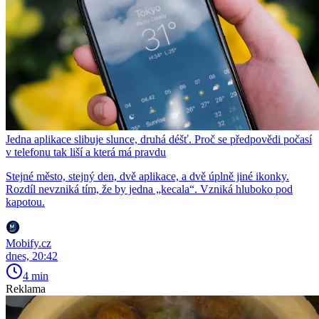
Jedna aplikace slibuje slunce, druhá déšť. Proč se předpovědi počasí
v telefonu tak liší a která má pravdu
Stejné město, stejný den, dvě aplikace, a dvě úplně jiné ikonky.
Rozdíl nevzniká tím, že by jedna „kecala“. Vzniká hluboko pod
kapotou.
Mobify.cz
dnes, 20:42
4 min
Reklama