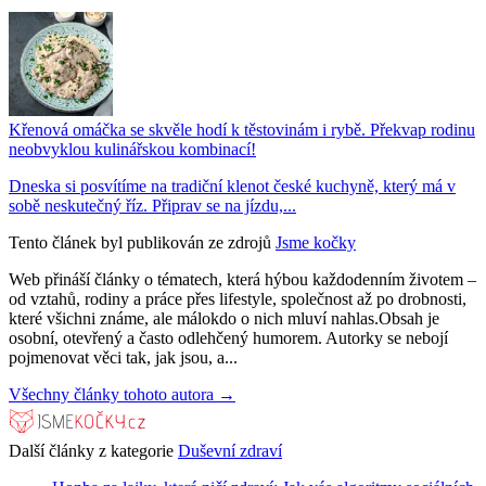
Křenová omáčka se skvěle hodí k těstovinám i rybě. Překvap rodinu
neobvyklou kulinářskou kombinací!
Dneska si posvítíme na tradiční klenot české kuchyně, který má v
sobě neskutečný říz. Připrav se na jízdu,...
Tento článek byl publikován ze zdrojů
Jsme kočky
Web přináší články o tématech, která hýbou každodenním životem –
od vztahů, rodiny a práce přes lifestyle, společnost až po drobnosti,
které všichni známe, ale málokdo o nich mluví nahlas.Obsah je
osobní, otevřený a často odlehčený humorem. Autorky se nebojí
pojmenovat věci tak, jak jsou, a...
Všechny články tohoto autora →
Další články z kategorie
Duševní zdraví