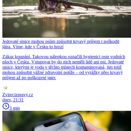
Jedovaté sinice mohou psům způsobit krvavý průjem i poškodit
játra. Víme, kde v Česku to hrozí
Zákaz koupání. Takovou nálepkou označili hygienici osm vodních
ploch v Česku. Vstupovat by do nich neměli lidé ani psi. Jedovaté
sinice, kterými je voda v těchto místech kontaminovaná, jim totiž
mohou způsobit vážné zdravotní potíže – od vyrážky přes krvavý
průjem až po poškození jater.
Zvirecizpravy.cz
dnes, 21:31
3 min