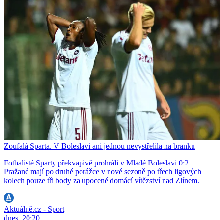
Zoufalá Sparta. V Boleslavi ani jednou nevystřelila na branku
Fotbalisté Sparty překvapivě prohráli v Mladé Boleslavi 0:2.
Pražané mají po druhé porážce v nové sezoně po třech ligových
kolech pouze tři body za upocené domácí vítězství nad Zlínem.
Aktuálně.cz - Sport
dnes, 20:20