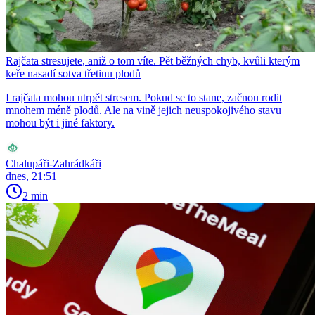
Rajčata stresujete, aniž o tom víte. Pět běžných chyb, kvůli kterým
keře nasadí sotva třetinu plodů
I rajčata mohou utrpět stresem. Pokud se to stane, začnou rodit
mnohem méně plodů. Ale na vině jejich neuspokojivého stavu
mohou být i jiné faktory.
Chalupáři-Zahrádkáři
dnes, 21:51
2 min