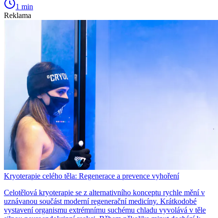
1 min
Reklama
Kryoterapie celého těla: Regenerace a prevence vyhoření
Celotělová kryoterapie se z alternativního konceptu rychle mění v
uznávanou součást moderní regenerační medicíny. Krátkodobé
vystavení organismu extrémnímu suchému chladu vyvolává v těle