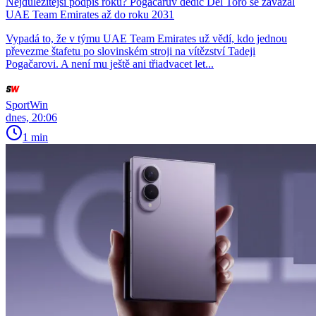
Nejdůležitější podpis roku? Pogačarův dědic Del Toro se zavázal
UAE Team Emirates až do roku 2031
Vypadá to, že v týmu UAE Team Emirates už vědí, kdo jednou
převezme štafetu po slovinském stroji na vítězství Tadeji
Pogačarovi. A není mu ještě ani třiadvacet let...
SportWin
dnes, 20:06
1 min