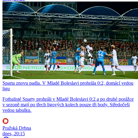
Sparta znovu padla. V Mladé Boleslavi prohrála 0:2, domácí vedou
ligu
Fotbalisté Sparty prohráli v Mladé Boleslavi 0:2 a po druhé porážce
v sezoně mají po třech ligových kolech pouze tři body. Středočeši
vedou tabulku.
Pražská Drbna
dnes, 20:15