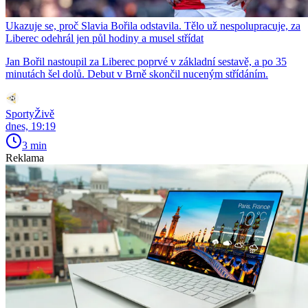
Ukazuje se, proč Slavia Bořila odstavila. Tělo už nespolupracuje, za
Liberec odehrál jen půl hodiny a musel střídat
Jan Bořil nastoupil za Liberec poprvé v základní sestavě, a po 35
minutách šel dolů. Debut v Brně skončil nuceným střídáním.
SportyŽivě
dnes, 19:19
3 min
Reklama