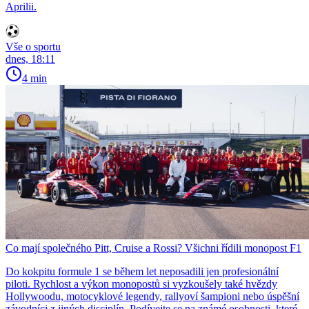
Aprilii.
Vše o sportu
dnes, 18:11
4 min
Co mají společného Pitt, Cruise a Rossi? Všichni řídili monopost F1
Do kokpitu formule 1 se během let neposadili jen profesionální
piloti. Rychlost a výkon monopostů si vyzkoušely také hvězdy
Hollywoodu, motocyklové legendy, rallyoví šampioni nebo úspěšní
závodníci z jiných disciplín. Podívejte se na známé osobnosti, které