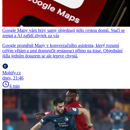
Google Mapy vám brzy samy objednají jídlo cestou domů. Stačí se
zeptat a AI zařídí zbytek za vás
Google proměnil Mapy v konverzačního asistenta, který rozumí
celým větám a umí doporučit restauraci přímo na trase. Objednání
jídla jedním dotazem se ale teprve chystá.
Mobify.cz
dnes, 21:46
4 min