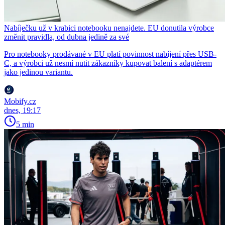
Nabíječku už v krabici notebooku nenajdete. EU donutila výrobce
změnit pravidla, od dubna jedině za své
Pro notebooky prodávané v EU platí povinnost nabíjení přes USB-
C, a výrobci už nesmí nutit zákazníky kupovat balení s adaptérem
jako jedinou variantu.
Mobify.cz
dnes, 19:17
5 min