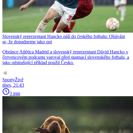
Slovenský reprezentant Hancko pálí do českého fotbalu: Obávám
se, že dopadneme jako oni
Obránce Atlética Madrid a slovenský reprezentant Dávid Hancko v
červencovém podcastu varoval před stagnací slovenského fotbalu, a
jako odstrašující příklad použil Česko.
SportyŽivě
dnes, 21:43
3 min