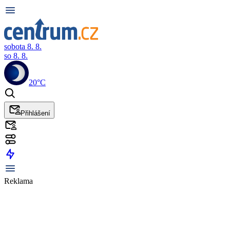
sobota 8. 8.
so 8. 8.
20°C
Přihlášení
Reklama