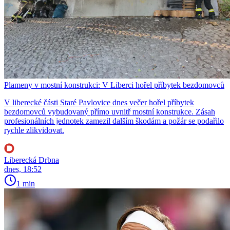
Plameny v mostní konstrukci: V Liberci hořel příbytek bezdomovců
V liberecké části Staré Pavlovice dnes večer hořel příbytek
bezdomovců vybudovaný přímo uvnitř mostní konstrukce. Zásah
profesionálních jednotek zamezil dalším škodám a požár se podařilo
rychle zlikvidovat.
Liberecká Drbna
dnes, 18:52
1 min