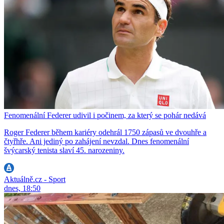
Fenomenální Federer udivil i počinem, za který se pohár nedává
Roger Federer během kariéry odehrál 1750 zápasů ve dvouhře a
čtyřhře. Ani jediný po zahájení nevzdal. Dnes fenomenální
švýcarský tenista slaví 45. narozeniny.
Aktuálně.cz - Sport
dnes, 18:50