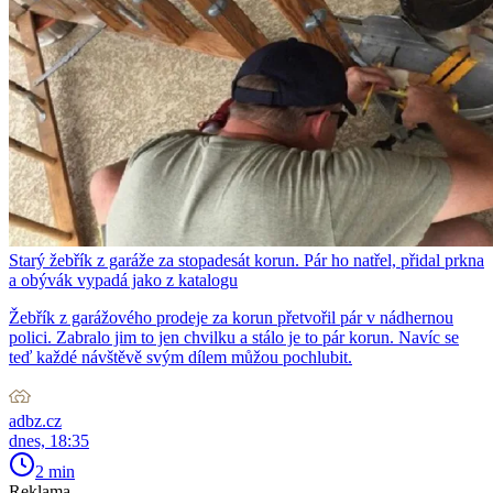
Starý žebřík z garáže za stopadesát korun. Pár ho natřel, přidal prkna
a obývák vypadá jako z katalogu
Žebřík z garážového prodeje za korun přetvořil pár v nádhernou
polici. Zabralo jim to jen chvilku a stálo je to pár korun. Navíc se
teď každé návštěvě svým dílem můžou pochlubit.
adbz.cz
dnes, 18:35
2 min
Reklama