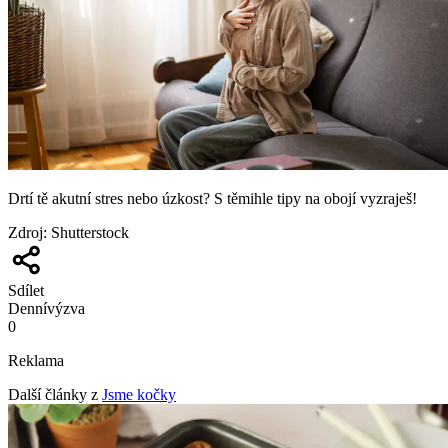
Drtí tě akutní stres nebo úzkost? S těmihle tipy na obojí vyzraješ!
Zdroj
:
Shutterstock
Sdílet
Denní
výzva
0
Reklama
Další články z
Jsme kočky