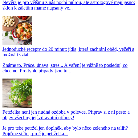
Nevěra je pro většinu z nás noční můrou, ale astrologové mají jasno:
sklon k záletům máme napsaný ve...
Jednoduché recepty do 20 minut: jídla, která zachrání oběd, večeři a
možná i vztah
Známe to. Práce, únava, stres... A vaření je vážně to poslední, co
chceme. Pro tyhle případy jsou tu...
Petrželka není jen nudná ozdoba v polévce. Připrav si z ní pesto a
objev všechny její zdravotní přínosy!
Je pro tebe petržel jen doplněk, aby bylo něco zeleného na talíři?
Pojďme si říct, proč je petrželka...