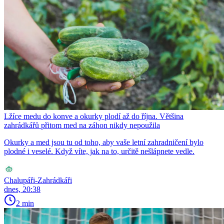
Lžíce medu do konve a okurky plodí až do října. Většina
zahrádkářů přitom med na záhon nikdy nepoužila
Okurky a med jsou tu od toho, aby vaše letní zahradničení bylo
plodné i veselé. Když víte, jak na to, určitě nešlápnete vedle.
Chalupáři-Zahrádkáři
dnes, 20:38
2 min