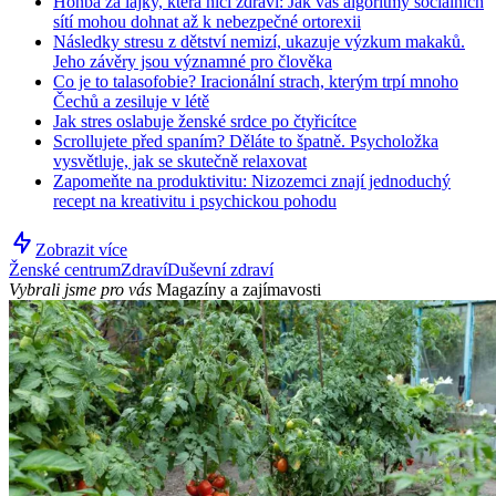
Honba za lajky, která ničí zdraví: Jak vás algoritmy sociálních
sítí mohou dohnat až k nebezpečné ortorexii
Následky stresu z dětství nemizí, ukazuje výzkum makaků.
Jeho závěry jsou významné pro člověka
Co je to talasofobie? Iracionální strach, kterým trpí mnoho
Čechů a zesiluje v létě
Jak stres oslabuje ženské srdce po čtyřicítce
Scrollujete před spaním? Děláte to špatně. Psycholožka
vysvětluje, jak se skutečně relaxovat
Zapomeňte na produktivitu: Nizozemci znají jednoduchý
recept na kreativitu i psychickou pohodu
Zobrazit více
Ženské centrum
Zdraví
Duševní zdraví
Vybrali jsme pro vás
Magazíny a zajímavosti