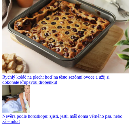
Rychlý koláč na plech: hoď na těsto sezónní ovoce a užij si
dokonale křupavou drobenku!
Nevěra podle horoskopu: zjisti, jestli máš doma věrného psa, nebo
záletníka!