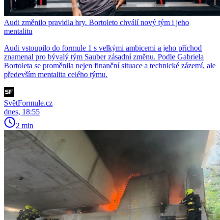
Audi změnilo pravidla hry. Bortoleto chválí nový tým i jeho
mentalitu
Audi vstoupilo do formule 1 s velkými ambicemi a jeho příchod
znamenal pro bývalý tým Sauber zásadní změnu. Podle Gabriela
Bortoleta se proměnila nejen finanční situace a technické zázemí, ale
především mentalita celého týmu.
SvětFormule.cz
dnes, 18:55
2 min