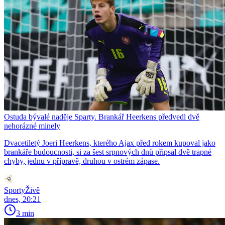
Ostuda bývalé naděje Sparty. Brankář Heerkens předvedl dvě
nehorázné minely
Dvacetiletý Joeri Heerkens, kterého Ajax před rokem kupoval jako
brankáře budoucnosti, si za šest srpnových dnů připsal dvě trapné
chyby, jednu v přípravě, druhou v ostrém zápase.
SportyŽivě
dnes, 20:21
3 min