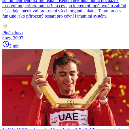
silnou neuroendokrinní reakci. Během několika minut dochází k
masivnímu perifernímu stažení cév, po kterém při opětovném zahřátí
následuje intenzivní prokrvení všech orgánů a tkání. Tento proces
funguje jako přirozený restart pro cévní i imunitní systém.
Plné zdraví
dnes, 20:07
2 min