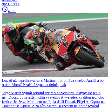
dnes, 18:14
4 min
Ducati už neprohrává jen s Martínem. Prohrává s celou Aprilií a boj
o titul MotoGP začíná vypadat úplně jinak
Jorge Martín vyhrál sobotní sprint v Silverstonu. Kdyby šlo jen o
něj, Ducati by si ještě mohla vysvětlovat výsledek kvalitou jednoho
jezdce. Jenže za Martínem nepřijela další Ducati. Přijel Ai Ogura na
Trackhouse Aprilii. A za ním Marco Bezzecchi na druhé tovární