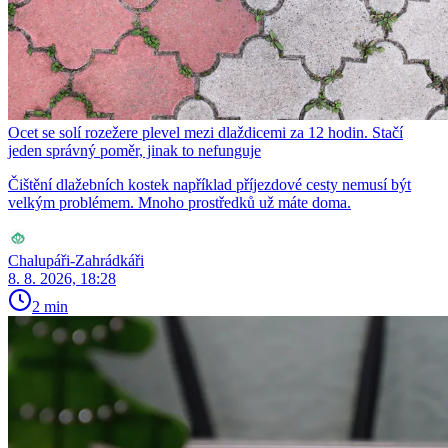
Ocet se solí rozežere plevel mezi dlaždicemi za 12 hodin. Stačí
jeden správný poměr, jinak to nefunguje
Čištění dlažebních kostek například příjezdové cesty nemusí být
velkým problémem. Mnoho prostředků už máte doma.
Chalupáři-Zahrádkáři
8. 8. 2026, 18:28
2 min