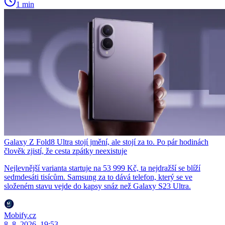
1 min
Galaxy Z Fold8 Ultra stojí jmění, ale stojí za to. Po pár hodinách
člověk zjistí, že cesta zpátky neexistuje
Nejlevnější varianta startuje na 53 999 Kč, ta nejdražší se blíží
sedmdesáti tisícům. Samsung za to dává telefon, který se ve
složeném stavu vejde do kapsy snáz než Galaxy S23 Ultra.
Mobify.cz
8. 8. 2026, 19:53