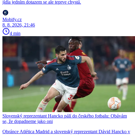
jídla jedním dotazem se ale teprve chystá.
Mobify.cz
8. 8. 2026, 21:46
4 min
Slovenský reprezentant Hancko pálí do českého fotbalu: Obávám
se, že dopadneme jako oni
Obránce Atlética Madrid a slovenský reprezentant Dávid Hancko v