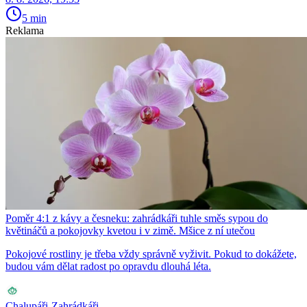
5 min
Reklama
Poměr 4:1 z kávy a česneku: zahrádkáři tuhle směs sypou do
květináčů a pokojovky kvetou i v zimě. Mšice z ní utečou
Pokojové rostliny je třeba vždy správně vyživit. Pokud to dokážete,
budou vám dělat radost po opravdu dlouhá léta.
Chalupáři-Zahrádkáři