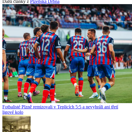
Další články z
Plzeňská Drbna
Fotbalisté Plzně remizovali v Teplicích 5:5 a nevyhráli ani třetí
ligové kolo