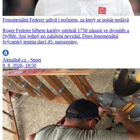
Fenomenální Federer udivil i počinem, za který se pohár nedává
Roger Federer během kariéry odehrál 1750 zápasů ve dvouhře a
čtyřhře. Ani jediný po zahájení nevzdal. Dnes fenomenální
švýcarský tenista slaví 45. narozeniny.
Aktuálně.cz - Sport
8. 8. 2026, 18:50