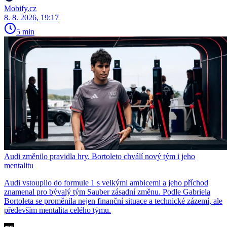
Mobify.cz
8. 8. 2026, 19:17
5 min
Audi změnilo pravidla hry. Bortoleto chválí nový tým i jeho
mentalitu
Audi vstoupilo do formule 1 s velkými ambicemi a jeho příchod
znamenal pro bývalý tým Sauber zásadní změnu. Podle Gabriela
Bortoleta se proměnila nejen finanční situace a technické zázemí, ale
především mentalita celého týmu.