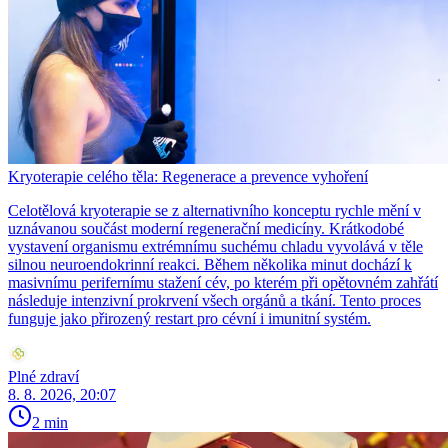
Kryoterapie celého těla: Regenerace a prevence vyhoření
Celotělová kryoterapie se z alternativního konceptu rychle mění v
uznávanou součást moderní regenerační medicíny. Krátkodobé
vystavení organismu extrémnímu suchému chladu vyvolává v těle
silnou neuroendokrinní reakci. Během několika minut dochází k
masivnímu perifernímu stažení cév, po kterém při opětovném zahřátí
následuje intenzivní prokrvení všech orgánů a tkání. Tento proces
funguje jako přirozený restart pro cévní i imunitní systém.
Plné zdraví
8. 8. 2026, 20:07
2 min