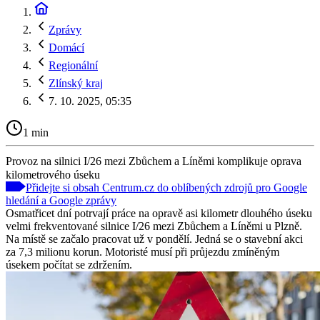
Zprávy
Domácí
Regionální
Zlínský kraj
7. 10. 2025, 05:35
1 min
Provoz na silnici I/26 mezi Zbůchem a Líněmi komplikuje oprava
kilometrového úseku
Přidejte si obsah Centrum.cz do oblíbených zdrojů pro Google
hledání a Google zprávy
Osmatřicet dní potrvají práce na opravě asi kilometr dlouhého úseku
velmi frekventované silnice I/26 mezi Zbůchem a Líněmi u Plzně.
Na místě se začalo pracovat už v pondělí. Jedná se o stavební akci
za 7,3 milionu korun. Motoristé musí při průjezdu zmíněným
úsekem počítat se zdržením.