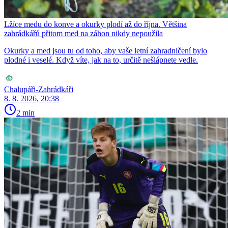
Lžíce medu do konve a okurky plodí až do října. Většina
zahrádkářů přitom med na záhon nikdy nepoužila
Okurky a med jsou tu od toho, aby vaše letní zahradničení bylo
plodné i veselé. Když víte, jak na to, určitě nešlápnete vedle.
Chalupáři-Zahrádkáři
8. 8. 2026, 20:38
2 min