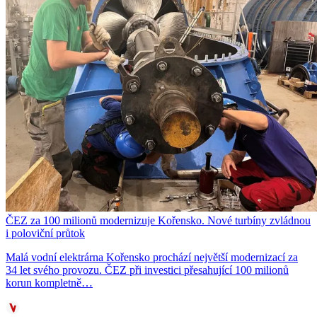
ČEZ za 100 milionů modernizuje Kořensko. Nové turbíny zvládnou
i poloviční průtok
Malá vodní elektrárna Kořensko prochází největší modernizací za
34 let svého provozu. ČEZ při investici přesahující 100 milionů
korun kompletně…