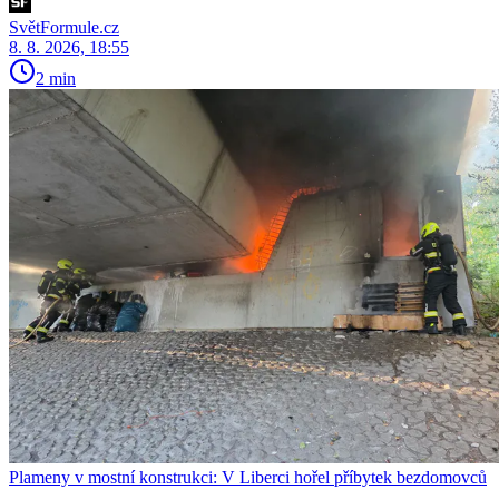
SvětFormule.cz
8. 8. 2026, 18:55
2 min
Plameny v mostní konstrukci: V Liberci hořel příbytek bezdomovců