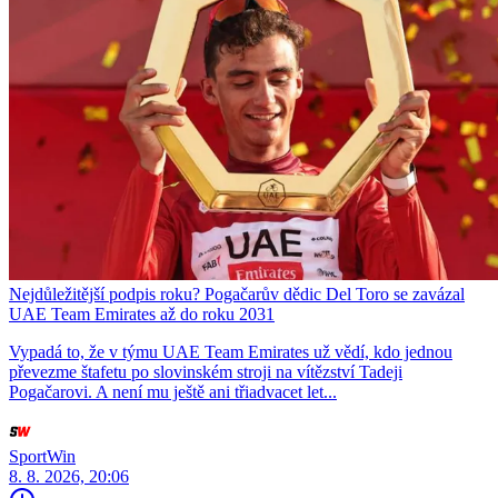
Nejdůležitější podpis roku? Pogačarův dědic Del Toro se zavázal
UAE Team Emirates až do roku 2031
Vypadá to, že v týmu UAE Team Emirates už vědí, kdo jednou
převezme štafetu po slovinském stroji na vítězství Tadeji
Pogačarovi. A není mu ještě ani třiadvacet let...
SportWin
8. 8. 2026, 20:06