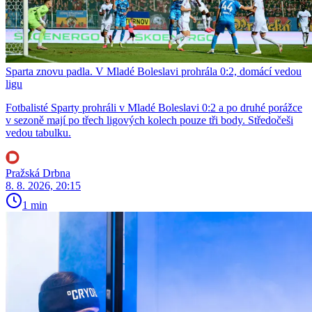
Sparta znovu padla. V Mladé Boleslavi prohrála 0:2, domácí vedou
ligu
Fotbalisté Sparty prohráli v Mladé Boleslavi 0:2 a po druhé porážce
v sezoně mají po třech ligových kolech pouze tři body. Středočeši
vedou tabulku.
Pražská Drbna
8. 8. 2026, 20:15
1 min