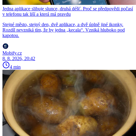
Jedna aplikace slibuje slunce, druhá déšť. Proč se předpovědi počasí
v telefonu tak liší a která má pravdu
Stejné město, stejný den, dvě aplikace, a dvě úplně jiné ikonky.
Rozdíl nevzniká tím, že by jedna „kecala“. Vzniká hluboko pod
kapotou.
Mobify.cz
8. 8. 2026, 20:42
4 min