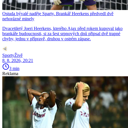
Ostuda bývalé naděje Sparty. Brankář Heerkens předvedl dvě
nehorázné minely
Dvacetiletý Joeri Heerkens, kterého Ajax před rokem kupoval jako
brankáře budoucnosti, si za šest srpnových dnů připsal dvě trapné
chyby, jednu v přípravě, druhou v ostrém zápase.
SportyŽivě
8. 8. 2026, 20:21
3 min
Reklama