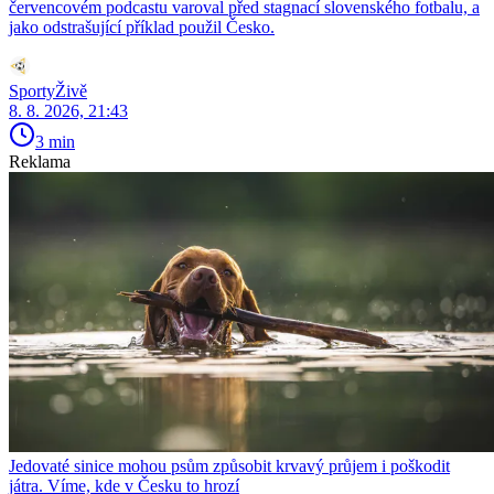
červencovém podcastu varoval před stagnací slovenského fotbalu, a
jako odstrašující příklad použil Česko.
SportyŽivě
8. 8. 2026, 21:43
3 min
Reklama
Jedovaté sinice mohou psům způsobit krvavý průjem i poškodit
játra. Víme, kde v Česku to hrozí