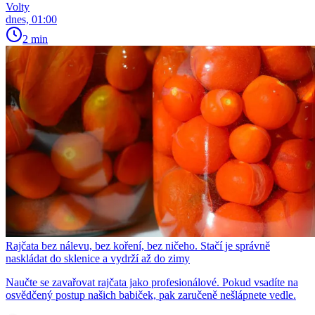
Volty
dnes, 01:00
2 min
Rajčata bez nálevu, bez koření, bez ničeho. Stačí je správně
naskládat do sklenice a vydrží až do zimy
Naučte se zavařovat rajčata jako profesionálové. Pokud vsadíte na
osvědčený postup našich babiček, pak zaručeně nešlápnete vedle.