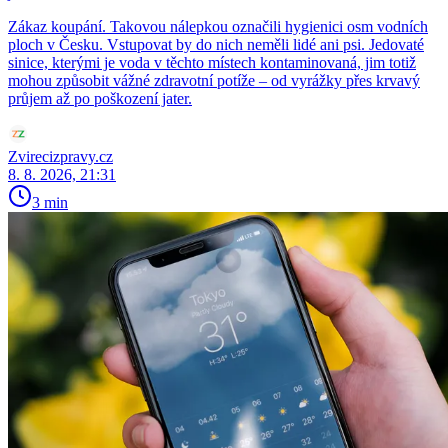
Zákaz koupání. Takovou nálepkou označili hygienici osm vodních
ploch v Česku. Vstupovat by do nich neměli lidé ani psi. Jedovaté
sinice, kterými je voda v těchto místech kontaminovaná, jim totiž
mohou způsobit vážné zdravotní potíže – od vyrážky přes krvavý
průjem až po poškození jater.
Zvirecizpravy.cz
8. 8. 2026, 21:31
3 min