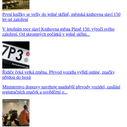
První knížky se vešly do jedné skříně, městská knihovna slaví 150
let od založení
V letošním roce slaví Knihovna města Plzně 150. výročí svého
založení. Od skromných počátků v jedné skříni...
Řidiče čeká velká změna. Převod vozidla vyřídí online, značky
přijdou do boxů
Ministerstvo dopravy navrhuje snadnější převody vozidel, zasílání
registračních značek a osvědčení o...