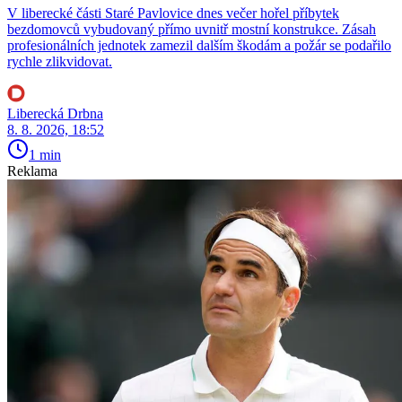
V liberecké části Staré Pavlovice dnes večer hořel příbytek
bezdomovců vybudovaný přímo uvnitř mostní konstrukce. Zásah
profesionálních jednotek zamezil dalším škodám a požár se podařilo
rychle zlikvidovat.
Liberecká Drbna
8. 8. 2026, 18:52
1 min
Reklama