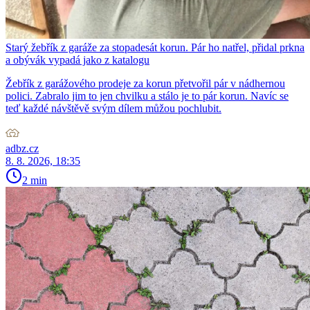
Starý žebřík z garáže za stopadesát korun. Pár ho natřel, přidal prkna
a obývák vypadá jako z katalogu
Žebřík z garážového prodeje za korun přetvořil pár v nádhernou
polici. Zabralo jim to jen chvilku a stálo je to pár korun. Navíc se
teď každé návštěvě svým dílem můžou pochlubit.
adbz.cz
8. 8. 2026, 18:35
2 min