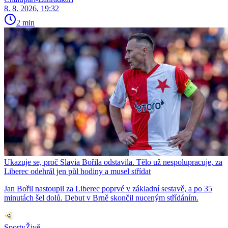
8. 8. 2026, 19:32
2 min
Ukazuje se, proč Slavia Bořila odstavila. Tělo už nespolupracuje, za
Liberec odehrál jen půl hodiny a musel střídat
Jan Bořil nastoupil za Liberec poprvé v základní sestavě, a po 35
minutách šel dolů. Debut v Brně skončil nuceným střídáním.
SportyŽivě