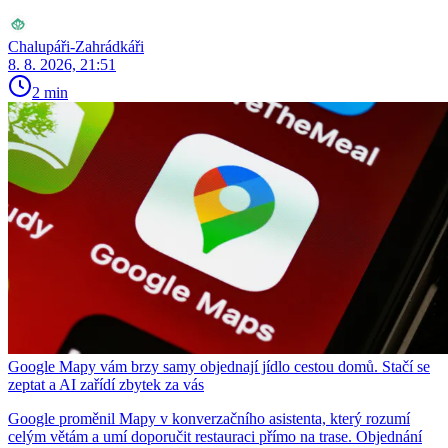
Chalupáři-Zahrádkáři
8. 8. 2026, 21:51
2 min
Google Mapy vám brzy samy objednají jídlo cestou domů. Stačí se
zeptat a AI zařídí zbytek za vás
Google proměnil Mapy v konverzačního asistenta, který rozumí
celým větám a umí doporučit restauraci přímo na trase. Objednání