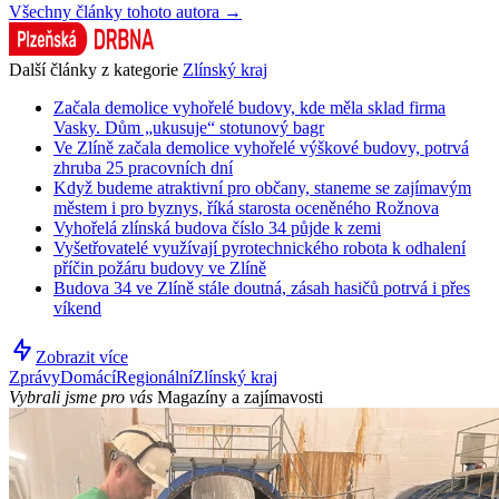
Všechny články tohoto autora →
Další články z kategorie
Zlínský kraj
Začala demolice vyhořelé budovy, kde měla sklad firma
Vasky. Dům „ukusuje“ stotunový bagr
Ve Zlíně začala demolice vyhořelé výškové budovy, potrvá
zhruba 25 pracovních dní
Když budeme atraktivní pro občany, staneme se zajímavým
městem i pro byznys, říká starosta oceněného Rožnova
Vyhořelá zlínská budova číslo 34 půjde k zemi
Vyšetřovatelé využívají pyrotechnického robota k odhalení
příčin požáru budovy ve Zlíně
Budova 34 ve Zlíně stále doutná, zásah hasičů potrvá i přes
víkend
Zobrazit více
Zprávy
Domácí
Regionální
Zlínský kraj
Vybrali jsme pro vás
Magazíny a zajímavosti