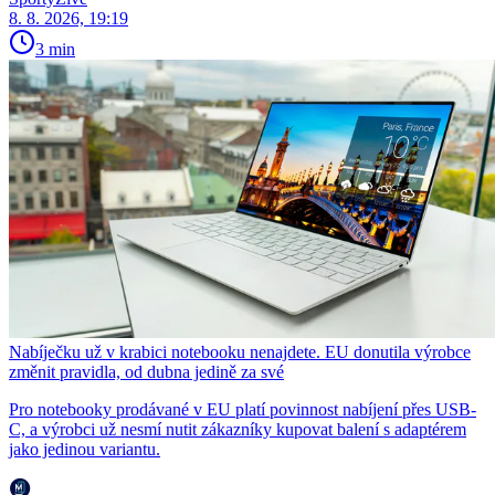
8. 8. 2026, 19:19
3 min
Nabíječku už v krabici notebooku nenajdete. EU donutila výrobce
změnit pravidla, od dubna jedině za své
Pro notebooky prodávané v EU platí povinnost nabíjení přes USB-
C, a výrobci už nesmí nutit zákazníky kupovat balení s adaptérem
jako jedinou variantu.