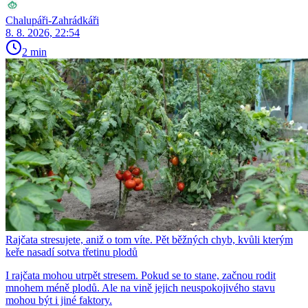
Chalupáři-Zahrádkáři
8. 8. 2026, 22:54
2 min
Rajčata stresujete, aniž o tom víte. Pět běžných chyb, kvůli kterým
keře nasadí sotva třetinu plodů
I rajčata mohou utrpět stresem. Pokud se to stane, začnou rodit
mnohem méně plodů. Ale na vině jejich neuspokojivého stavu
mohou být i jiné faktory.