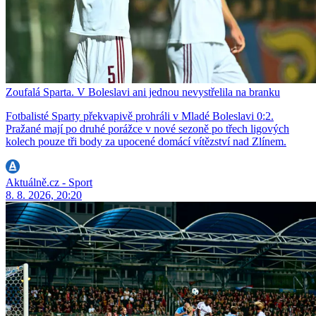
Zoufalá Sparta. V Boleslavi ani jednou nevystřelila na branku
Fotbalisté Sparty překvapivě prohráli v Mladé Boleslavi 0:2.
Pražané mají po druhé porážce v nové sezoně po třech ligových
kolech pouze tři body za upocené domácí vítězství nad Zlínem.
Aktuálně.cz - Sport
8. 8. 2026, 20:20