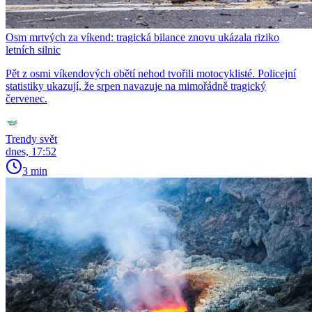
Osm mrtvých za víkend: tragická bilance znovu ukázala riziko
letních silnic
Pět z osmi víkendových obětí nehod tvořili motocyklisté. Policejní
statistiky ukazují, že srpen navazuje na mimořádně tragický
červenec.
Trendy svět
dnes, 17:52
3 min