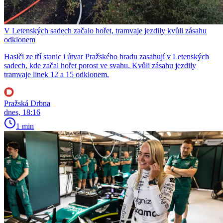
V Letenských sadech začalo hořet, tramvaje jezdily kvůli zásahu
odklonem
Hasiči ze tří stanic i útvar Pražského hradu zasahují v Letenských
sadech, kde začal hořet porost ve svahu. Kvůli zásahu jezdily
tramvaje linek 12 a 15 odklonem.
Pražská Drbna
dnes, 18:16
1 min