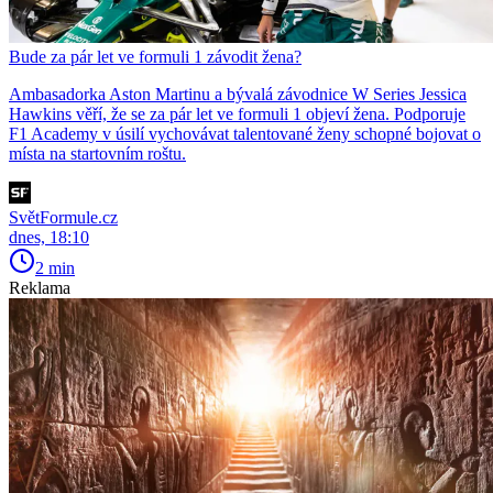
Bude za pár let ve formuli 1 závodit žena?
Ambasadorka Aston Martinu a bývalá závodnice W Series Jessica
Hawkins věří, že se za pár let ve formuli 1 objeví žena. Podporuje
F1 Academy v úsilí vychovávat talentované ženy schopné bojovat o
místa na startovním roštu.
SvětFormule.cz
dnes, 18:10
2 min
Reklama