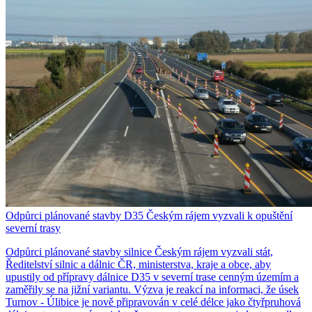
Odpůrci plánované stavby D35 Českým rájem vyzvali k opuštění
severní trasy
Odpůrci plánované stavby silnice Českým rájem vyzvali stát,
Ředitelství silnic a dálnic ČR, ministerstva, kraje a obce, aby
upustily od přípravy dálnice D35 v severní trase cenným územím a
zaměřily se na jižní variantu. Výzva je reakcí na informaci, že úsek
Turnov - Úlibice je nově připravován v celé délce jako čtyřpruhová