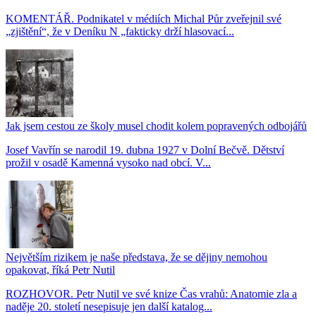
KOMENTÁŘ. Podnikatel v médiích Michal Půr zveřejnil své
„zjištění“, že v Deníku N „fakticky drží hlasovací...
Jak jsem cestou ze školy musel chodit kolem popravených odbojářů
Josef Vavřín se narodil 19. dubna 1927 v Dolní Bečvě. Dětství
prožil v osadě Kamenná vysoko nad obcí. V...
Největším rizikem je naše představa, že se dějiny nemohou
opakovat, říká Petr Nutil
ROZHOVOR. Petr Nutil ve své knize Čas vrahů: Anatomie zla a
naděje 20. století nesepisuje jen další katalog...