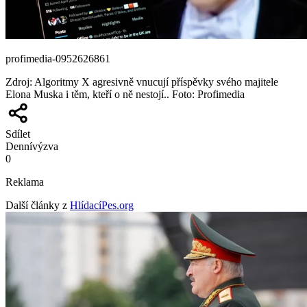
profimedia-0952626861
Zdroj
:
Algoritmy X agresivně vnucují příspěvky svého majitele
Elona Muska i těm, kteří o ně nestojí.. Foto: Profimedia
Sdílet
Denní
výzva
0
Reklama
Další články z
HlídacíPes.org