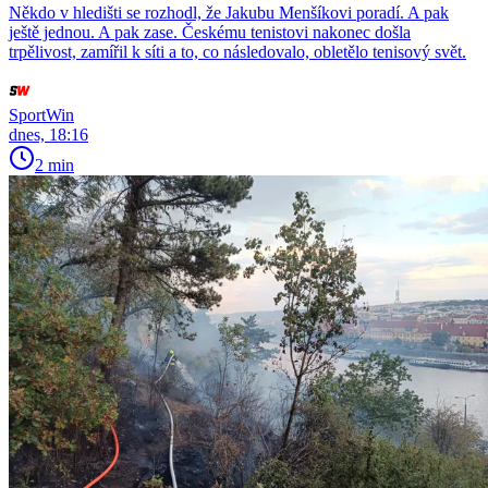
Někdo v hledišti se rozhodl, že Jakubu Menšíkovi poradí. A pak
ještě jednou. A pak zase. Českému tenistovi nakonec došla
trpělivost, zamířil k síti a to, co následovalo, obletělo tenisový svět.
SportWin
dnes, 18:16
2 min