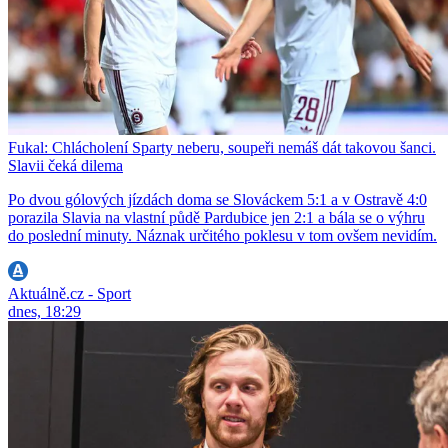
Fukal: Chlácholení Sparty neberu, soupeři nemáš dát takovou šanci.
Slavii čeká dilema
Po dvou gólových jízdách doma se Slováckem 5:1 a v Ostravě 4:0
porazila Slavia na vlastní půdě Pardubice jen 2:1 a bála se o výhru
do poslední minuty. Náznak určitého poklesu v tom ovšem nevidím.
Aktuálně.cz - Sport
dnes, 18:29