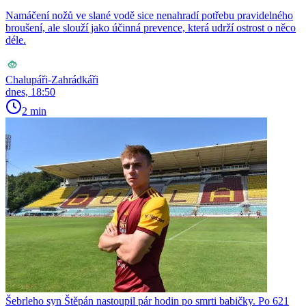
Namáčení nožů ve slané vodě sice nenahradí potřebu pravidelného
broušení, ale slouží jako účinná prevence, která udrží ostrost o něco
déle.
Chalupáři-Zahrádkáři
dnes, 18:50
2 min
Šebrleho syn Štěpán nastoupil pár hodin po smrti babičky. Po 621