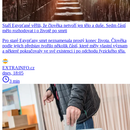
Staří Egypťané věřili, že člověka netvoří jen tělo a duše. Sedm částí
mělo rozhodovat i o životě po smrti
Pro staré Egypťany smrt neznamenala prostý konec života. Člověka
podle jejich představ tvořilo několik částí, které měly vlastní význam
a některé pokračovaly ve své existenci i po odchodu fyzického těla.
EXTRAINFO.cz
dnes, 18:05
3 min