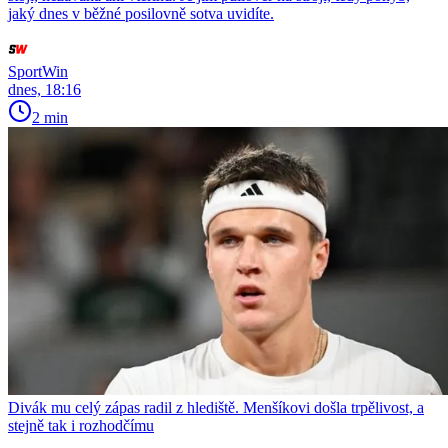
jaký dnes v běžné posilovně sotva uvidíte.
SportWin
dnes, 18:16
2 min
Divák mu celý zápas radil z hlediště. Menšíkovi došla trpělivost, a
stejně tak i rozhodčímu