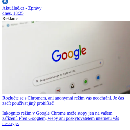
Aktuálně.cz - Zprávy
dnes, 18:25
Reklama
Rozlučte se s Chromem, ani anonymní režim vás neochrání. Je čas
začít používat jiný prohlížeč
Inkognito režim v Google Chrome maže stopy jen na vašem
zařízení. Před Googlem, weby ani poskytovatelem internetu vás
neskryje.