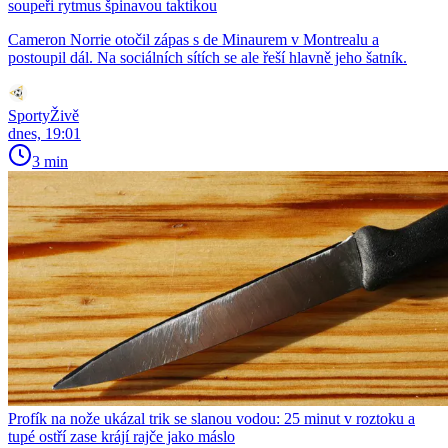
soupeři rytmus špinavou taktikou
Cameron Norrie otočil zápas s de Minaurem v Montrealu a
postoupil dál. Na sociálních sítích se ale řeší hlavně jeho šatník.
SportyŽivě
dnes, 19:01
3 min
Profík na nože ukázal trik se slanou vodou: 25 minut v roztoku a
tupé ostří zase krájí rajče jako máslo