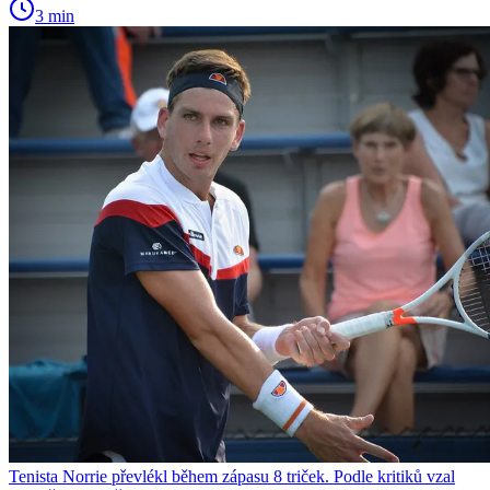
3 min
Tenista Norrie převlékl během zápasu 8 triček. Podle kritiků vzal