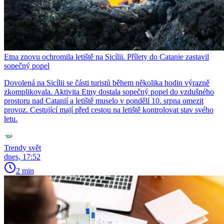
Etna znovu ochromila letiště na Sicílii. Přílety do Catanie zastavil
sopečný popel
Dovolená na Sicílii se části turistů během několika hodin výrazně
zkomplikovala. Aktivita Etny dostala sopečný popel do vzdušného
prostoru nad Catanií a letiště muselo v pondělí 10. srpna omezit
provoz. Cestující mají před cestou na letiště kontrolovat stav svého
letu.
Trendy svět
dnes, 17:52
2 min