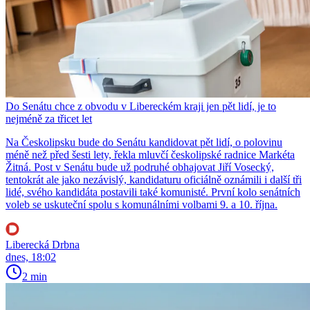
Do Senátu chce z obvodu v Libereckém kraji jen pět lidí, je to
nejméně za třicet let
Na Českolipsku bude do Senátu kandidovat pět lidí, o polovinu
méně než před šesti lety, řekla mluvčí českolipské radnice Markéta
Žitná. Post v Senátu bude už podruhé obhajovat Jiří Vosecký,
tentokrát ale jako nezávislý, kandidaturu oficiálně oznámili i další tři
lidé, svého kandidáta postavili také komunisté. První kolo senátních
voleb se uskuteční spolu s komunálními volbami 9. a 10. října.
Liberecká Drbna
dnes, 18:02
2 min