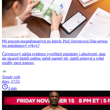
Pět procent nezaměstnaných po letech: Proč červencová čísla nejsou
jen prázdninový výkyv?
Červencový nárůst evidence vysvětlují prázdniny i absolventi, data
ale ukazují hlubší změnu: méně napjatý trh, slabší průmysl a velké
rozdíly mezi regiony.
Trendy svět
dnes, 17:51
3 min