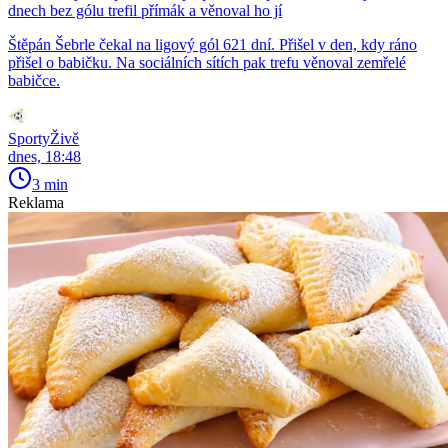
dnech bez gólu trefil přímák a věnoval ho jí
Štěpán Šebrle čekal na ligový gól 621 dní. Přišel v den, kdy ráno
přišel o babičku. Na sociálních sítích pak trefu věnoval zemřelé
babičce.
SportyŽivě
dnes, 18:48
3 min
Reklama