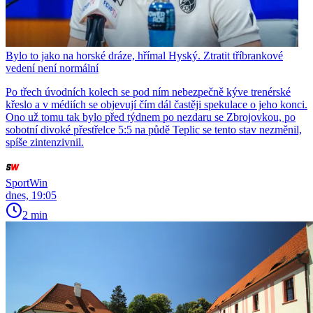
Bylo to jako na horské dráze, hřímal Hyský. Ztratit tříbrankové
vedení není normální
Po třech úvodních kolech se pod ním nebezpečně kýve trenérské
křeslo a v médiích se objevují čím dál častěji spekulace o jeho konci.
Ono už tomu tak bylo před týdnem po nezdaru se Zbrojovkou, po
sobotní divoké přestřelce 5:5 na půdě Teplic se tento stav nezměnil,
spíše zintenzivnil.
SportWin
dnes, 19:05
2 min