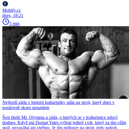
Mobify.cz
dnes, 18:21
5 min
Nejlepší záda v historii kulturistiky stála na stroji, který dnes v
posilovně skoro nenajdete
Šest titulů Mr. Olympia a záda, o kterých se v kulturistice mluví
dodnes. Když má Dorian Yates vybrat jediný cvik, který za tím vším
stojí, nezaváhá ani vteřinu. Je jím pullover na stroji, tedy pohyb,