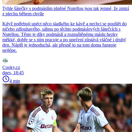
Tyhle šátečky s podmáslím plněné Nutellou jsou tak jemné, že zmizí
z plechu během chvíle
Když potřebuji upéct něco sladkého ke kávě a nechci se pouštět do
ničeho zdlouhavého, sáhnu po těchto podmáslových šátečcích s
Nutellou. Těsto je díky podmáslí a rozpuštěnému máslu hezky
měkké, dobře se s ním pracuje a po upečení zůstává vláčné i druhý
den. Náplň je jednoduchá, ale přesně to na tom doma funguje
nejlépe.
Cooky.cz
dnes, 18:45
4 min