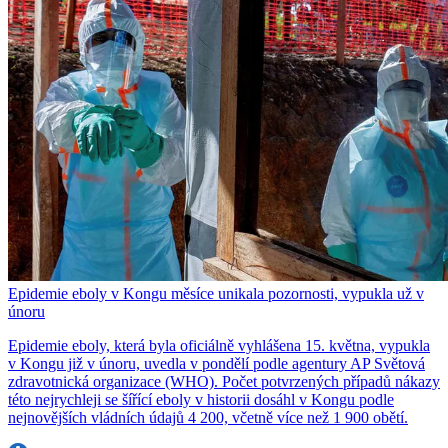
Epidemie eboly v Kongu měsíce unikala pozornosti, vypukla už v
únoru
Epidemie eboly, která byla oficiálně vyhlášena 15. května, vypukla
v Kongu již v únoru, uvedla v pondělí podle agentury AP Světová
zdravotnická organizace (WHO). Počet potvrzených případů nákazy
této nejrychleji se šířící eboly v historii dosáhl v Kongu podle
nejnovějších vládních údajů 4 200, včetně více než 1 900 obětí.