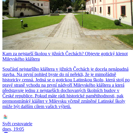
Kam za nejstarší školou v jižních Čechách? Objevte gotický klenot
Milevského kláštera
Součástí nejstaršího kláštera v jižních Čechách je docela nenápadná
stavba. Na první pohled byste do ní neřekli, že je mimořádně
historicky cenná. Jedná se o gotickou Latinskou školu, která stojí po
pravé straně vchodu na první nádvoří Milevského kláštera a která
představuje jednu z nejstarších dochovaných školních budov v
České republice. Pokud máte rádi historické pamětihodnosti, pak
premonstrátský klášter v Milevsku včetně zmíněné Latinské školy
může být dalším cílem vašich výletů.
Svět cestovatele
dnes, 19:05