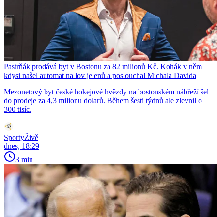
Pastrňák prodává byt v Bostonu za 82 milionů Kč. Kohák v něm
kdysi našel automat na lov jelenů a poslouchal Michala Davida
Mezonetový byt české hokejové hvězdy na bostonském nábřeží šel
do prodeje za 4,3 milionu dolarů. Během šesti týdnů ale zlevnil o
300 tisíc.
SportyŽivě
dnes, 18:29
3 min