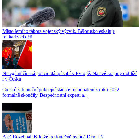
Místo letního tábora vojenský výcvik. Bělorusko eskaluje
militarizaci dětí
Nelegální čínská policie dál působí v Evropě. Na své krajany dohlíží
i v Česku
Čínské zahraniční policejní stanice po odhalení z roku 2022
formálně skončily. Bezpečnostní experti a...
Aleš Rozehnal: Kdo že to skutečně ovládá Deník N