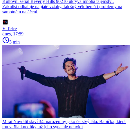
Kultovní seriál Beverly Hills 90210 ukrývá mnohá tajemství.
Zákulisí odhaluje napjaté vztahy, falešný věk herců i problémy na
samotném natáčení.
V Telce
dnes, 17:59
3 min
Mirai Navrátil slaví 34. narozeniny jako čerstvý táta. Babička, která
mu vařila knedlíky, už jeho syna ale neuvidí