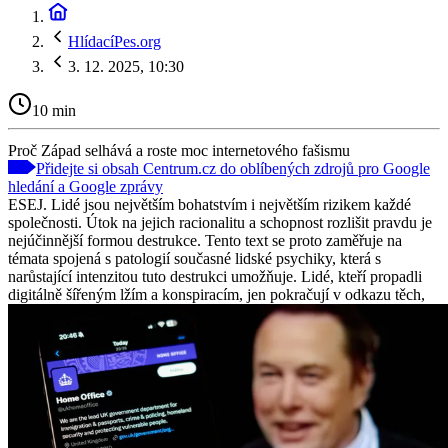
HlídacíPes.org
3. 12. 2025, 10:30
10 min
Proč Západ selhává a roste moc internetového fašismu
Přidejte si obsah Centrum.cz do oblíbených zdrojů pro Google
hledání a Google zprávy
ESEJ. Lidé jsou největším bohatstvím i největším rizikem každé
společnosti. Útok na jejich racionalitu a schopnost rozlišit pravdu je
nejúčinnější formou destrukce. Tento text se proto zaměřuje na
témata spojená s patologií současné lidské psychiky, která s
narůstající intenzitou tuto destrukci umožňuje. Lidé, kteří propadli
digitálně šířeným lžím a konspiracím, jen pokračují v odkazu těch,