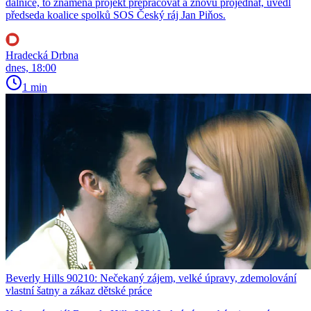
dálnice, to znamená projekt přepracovat a znovu projednat, uvedl
předseda koalice spolků SOS Český ráj Jan Piňos.
Hradecká Drbna
dnes, 18:00
1 min
Beverly Hills 90210: Nečekaný zájem, velké úpravy, zdemolování
vlastní šatny a zákaz dětské práce