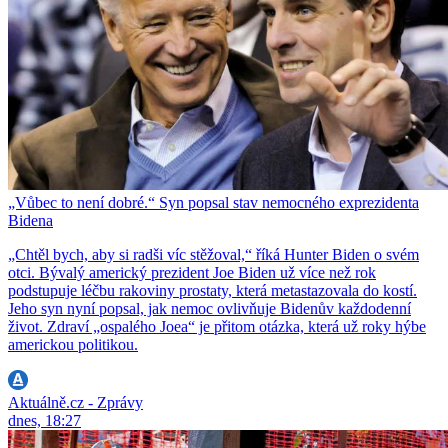
„Vůbec to není dobré.“ Syn popsal stav nemocného exprezidenta
Bidena
„Chtěl bych, aby si radši víc stěžoval,“ říká Hunter Biden o svém
otci. Bývalý americký prezident Joe Biden už více než rok
podstupuje léčbu rakoviny prostaty, která metastazovala do kostí.
Jeho syn nyní popsal, jak nemoc ovlivňuje Bidenův každodenní
život. Zdraví „ospalého Joea“ je přitom otázka, která už roky hýbe
americkou politikou.
Aktuálně.cz - Zprávy
dnes, 18:27