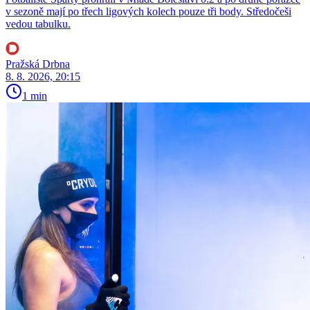
v sezoně mají po třech ligových kolech pouze tři body. Středočeši
vedou tabulku.
Pražská Drbna
8. 8. 2026, 20:15
1 min