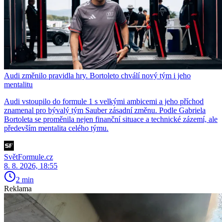
Audi změnilo pravidla hry. Bortoleto chválí nový tým i jeho
mentalitu
Audi vstoupilo do formule 1 s velkými ambicemi a jeho příchod
znamenal pro bývalý tým Sauber zásadní změnu. Podle Gabriela
Bortoleta se proměnila nejen finanční situace a technické zázemí, ale
především mentalita celého týmu.
SvětFormule.cz
8. 8. 2026, 18:55
2 min
Reklama