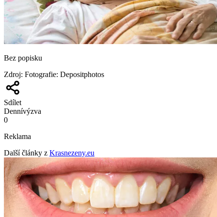
Bez popisku
Zdroj
:
Fotografie: Depositphotos
Sdílet
Denní
výzva
0
Reklama
Další články z
Krasnezeny.eu