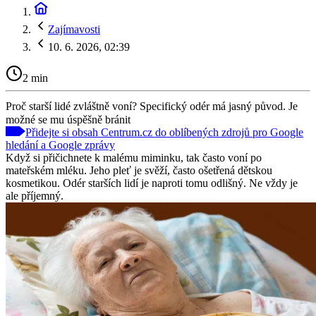
Zajímavosti
10. 6. 2026, 02:39
2 min
Proč starší lidé zvláštně voní? Specifický odér má jasný původ. Je
možné se mu úspěšně bránit
Přidejte si obsah Centrum.cz do oblíbených zdrojů pro Google
hledání a Google zprávy
Když si přičichnete k malému miminku, tak často voní po
mateřském mléku. Jeho pleť je svěží, často ošetřená dětskou
kosmetikou. Odér starších lidí je naproti tomu odlišný. Ne vždy je
ale příjemný.