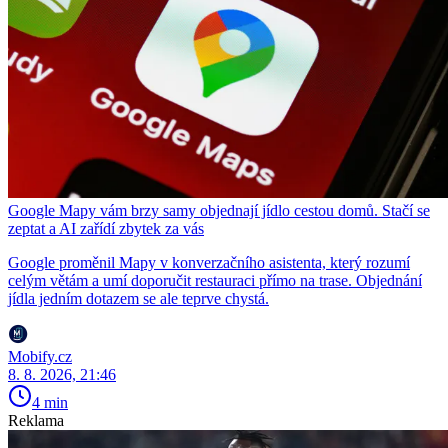
Google Mapy vám brzy samy objednají jídlo cestou domů. Stačí se
zeptat a AI zařídí zbytek za vás
Google proměnil Mapy v konverzačního asistenta, který rozumí
celým větám a umí doporučit restauraci přímo na trase. Objednání
jídla jedním dotazem se ale teprve chystá.
Mobify.cz
8. 8. 2026, 21:46
4 min
Reklama