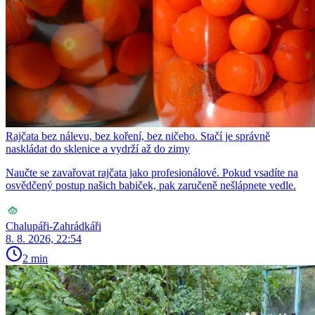
Rajčata bez nálevu, bez koření, bez ničeho. Stačí je správně
naskládat do sklenice a vydrží až do zimy
Naučte se zavařovat rajčata jako profesionálové. Pokud vsadíte na
osvědčený postup našich babiček, pak zaručeně nešlápnete vedle.
Chalupáři-Zahrádkáři
8. 8. 2026, 22:54
2 min