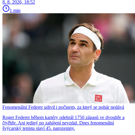
8. 8. 2026, 18:52
1 min
Fenomenální Federer udivil i počinem, za který se pohár nedává
Roger Federer během kariéry odehrál 1750 zápasů ve dvouhře a
čtyřhře. Ani jediný po zahájení nevzdal. Dnes fenomenální
švýcarský tenista slaví 45. narozeniny.