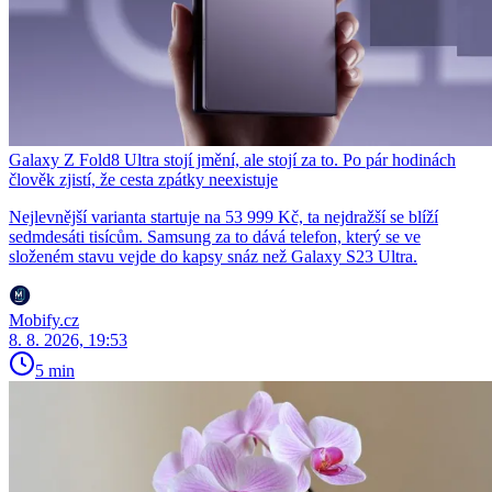
Galaxy Z Fold8 Ultra stojí jmění, ale stojí za to. Po pár hodinách
člověk zjistí, že cesta zpátky neexistuje
Nejlevnější varianta startuje na 53 999 Kč, ta nejdražší se blíží
sedmdesáti tisícům. Samsung za to dává telefon, který se ve
složeném stavu vejde do kapsy snáz než Galaxy S23 Ultra.
Mobify.cz
8. 8. 2026, 19:53
5 min