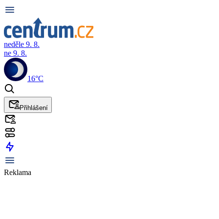
neděle 9. 8.
ne 9. 8.
16°C
Přihlášení
Reklama