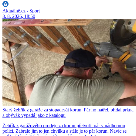
Aktuálně.cz - Sport
8. 8. 2026, 18:50
Starý žebřík z garáže za stopadesát korun. Pár ho natřel, přidal prkna
a obývák vypadá jako z katalogu
Žebřík z garážového prodeje za korun přetvořil pár v nádhernou
polici. Zabralo jim to jen chvilku a stálo je to pár korun. Navíc se