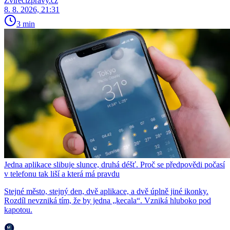
Zvirecizpravy.cz
8. 8. 2026, 21:31
3 min
Jedna aplikace slibuje slunce, druhá déšť. Proč se předpovědi počasí
v telefonu tak liší a která má pravdu
Stejné město, stejný den, dvě aplikace, a dvě úplně jiné ikonky.
Rozdíl nevzniká tím, že by jedna „kecala“. Vzniká hluboko pod
kapotou.