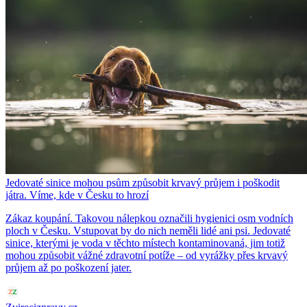
Jedovaté sinice mohou psům způsobit krvavý průjem i poškodit
játra. Víme, kde v Česku to hrozí
Zákaz koupání. Takovou nálepkou označili hygienici osm vodních
ploch v Česku. Vstupovat by do nich neměli lidé ani psi. Jedovaté
sinice, kterými je voda v těchto místech kontaminovaná, jim totiž
mohou způsobit vážné zdravotní potíže – od vyrážky přes krvavý
průjem až po poškození jater.