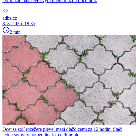
teď každé návštěvě svým dílem můžou pochlubit.
adbz.cz
8. 8. 2026, 18:35
2 min
Ocet se solí rozežere plevel mezi dlaždicemi za 12 hodin. Stačí
jeden správný poměr, jinak to nefunguje