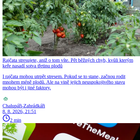
Rajčata stresujete, aniž o tom víte. Pět běžných chyb, kvůli kterým
keře nasadí sotva třetinu plodů
I rajčata mohou utrpět stresem. Pokud se to stane, začnou rodit
mnohem méně plodů. Ale na vině jejich neuspokojivého stavu
mohou být i jiné faktory.
Chalupáři-Zahrádkáři
8. 8. 2026, 21:51
2 min