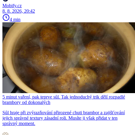
Mobify.cz
8. 8. 2026, 20:42
4 min
5 minut vaření, pak teprve sůl. Tak jednoduchý trik dělí rozpadlé
brambory od dokonalých
Sůl hraje při zvýrazňování přirozené chuti brambor a zajišťování
jejich správné textury zásadní roli. Musíte ji však přidat v ten
správný moment.