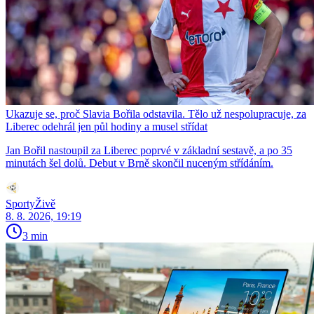
Ukazuje se, proč Slavia Bořila odstavila. Tělo už nespolupracuje, za
Liberec odehrál jen půl hodiny a musel střídat
Jan Bořil nastoupil za Liberec poprvé v základní sestavě, a po 35
minutách šel dolů. Debut v Brně skončil nuceným střídáním.
SportyŽivě
8. 8. 2026, 19:19
3 min