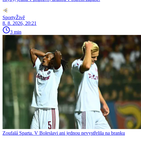
SportyŽivě
8. 8. 2026, 20:21
3 min
Zoufalá Sparta. V Boleslavi ani jednou nevystřelila na branku