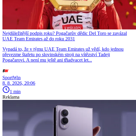
Nejdůležitější podpis roku? Pogačarův dědic Del Toro se zavázal
UAE Team Emirates až do roku 2031
Vypadá to, že v týmu UAE Team Emirates už vědí, kdo jednou
převezme štafetu po slovinském stroji na vítězství Tadeji
Pogačarovi. A není mu ještě ani třiadvacet let...
SportWin
8. 8. 2026, 20:06
1 min
Reklama