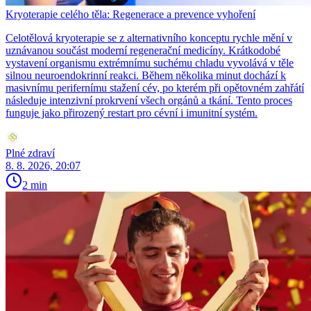
Kryoterapie celého těla: Regenerace a prevence vyhoření
Celotělová kryoterapie se z alternativního konceptu rychle mění v
uznávanou součást moderní regenerační medicíny. Krátkodobé
vystavení organismu extrémnímu suchému chladu vyvolává v těle
silnou neuroendokrinní reakci. Během několika minut dochází k
masivnímu perifernímu stažení cév, po kterém při opětovném zahřátí
následuje intenzivní prokrvení všech orgánů a tkání. Tento proces
funguje jako přirozený restart pro cévní i imunitní systém.
Plné zdraví
8. 8. 2026, 20:07
2 min