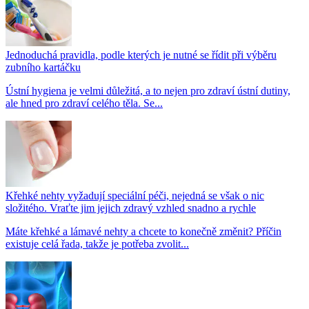
Jednoduchá pravidla, podle kterých je nutné se řídit při výběru
zubního kartáčku
Ústní hygiena je velmi důležitá, a to nejen pro zdraví ústní dutiny,
ale hned pro zdraví celého těla. Se...
Křehké nehty vyžadují speciální péči, nejedná se však o nic
složitého. Vraťte jim jejich zdravý vzhled snadno a rychle
Máte křehké a lámavé nehty a chcete to konečně změnit? Příčin
existuje celá řada, takže je potřeba zvolit...