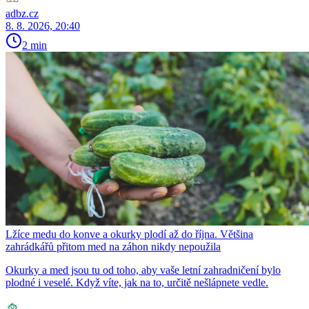
adbz.cz
8. 8. 2026, 20:40
2 min
Lžíce medu do konve a okurky plodí až do října. Většina
zahrádkářů přitom med na záhon nikdy nepoužila
Okurky a med jsou tu od toho, aby vaše letní zahradničení bylo
plodné i veselé. Když víte, jak na to, určitě nešlápnete vedle.