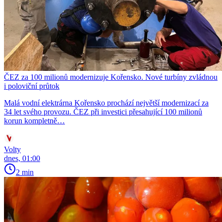
ČEZ za 100 milionů modernizuje Kořensko. Nové turbíny zvládnou
i poloviční průtok
Malá vodní elektrárna Kořensko prochází největší modernizací za
34 let svého provozu. ČEZ při investici přesahující 100 milionů
korun kompletně…
Volty
dnes, 01:00
2 min