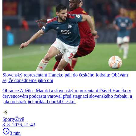
Slovenský reprezentant Hancko pálí do českého fotbalu: Obávám
se, že dopadneme jako oni
Obránce Atlética Madrid a slovenský reprezentant Dávid Hancko v
červencovém podcastu varoval před stagnací slovenského fotbalu, a
jako odstrašující příklad použil Česko.
SportyŽivě
8. 8. 2026, 21:43
3 min