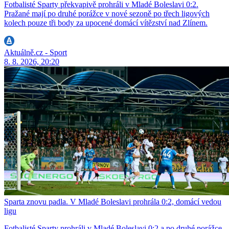
Fotbalisté Sparty překvapivě prohráli v Mladé Boleslavi 0:2.
Pražané mají po druhé porážce v nové sezoně po třech ligových
kolech pouze tři body za upocené domácí vítězství nad Zlínem.
Aktuálně.cz - Sport
8. 8. 2026, 20:20
Sparta znovu padla. V Mladé Boleslavi prohrála 0:2, domácí vedou
ligu
Fotbalisté Sparty prohráli v Mladé Boleslavi 0:2 a po druhé porážce