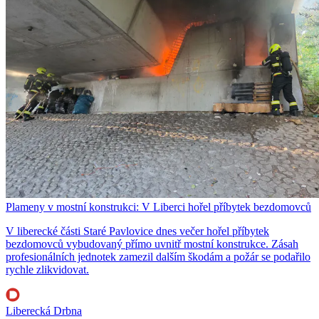
Plameny v mostní konstrukci: V Liberci hořel příbytek bezdomovců
V liberecké části Staré Pavlovice dnes večer hořel příbytek
bezdomovců vybudovaný přímo uvnitř mostní konstrukce. Zásah
profesionálních jednotek zamezil dalším škodám a požár se podařilo
rychle zlikvidovat.
Liberecká Drbna