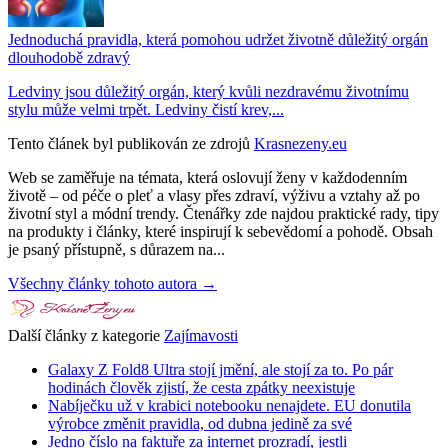
Jednoduchá pravidla, která pomohou udržet životně důležitý orgán
dlouhodobě zdravý
Ledviny jsou důležitý orgán, který kvůli nezdravému životnímu
stylu může velmi trpět. Ledviny čistí krev,...
Tento článek byl publikován ze zdrojů
Krasnezeny.eu
Web se zaměřuje na témata, která oslovují ženy v každodenním
životě – od péče o pleť a vlasy přes zdraví, výživu a vztahy až po
životní styl a módní trendy. Čtenářky zde najdou praktické rady, tipy
na produkty i články, které inspirují k sebevědomí a pohodě. Obsah
je psaný přístupně, s důrazem na...
Všechny články tohoto autora →
Další články z kategorie
Zajímavosti
Galaxy Z Fold8 Ultra stojí jmění, ale stojí za to. Po pár
hodinách člověk zjistí, že cesta zpátky neexistuje
Nabíječku už v krabici notebooku nenajdete. EU donutila
výrobce změnit pravidla, od dubna jedině za své
Jedno číslo na faktuře za internet prozradí, jestli