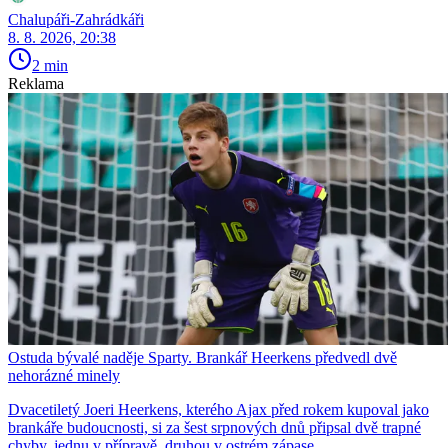
Chalupáři-Zahrádkáři
8. 8. 2026, 20:38
2 min
Reklama
Ostuda bývalé naděje Sparty. Brankář Heerkens předvedl dvě
nehorázné minely
Dvacetiletý Joeri Heerkens, kterého Ajax před rokem kupoval jako
brankáře budoucnosti, si za šest srpnových dnů připsal dvě trapné
chyby, jednu v přípravě, druhou v ostrém zápase.