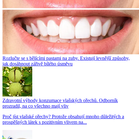
Rozlučte se s bělícími pastami na zuby. Existují levnější způsoby,
jak dosáhnout zářivě bílého úsměvu
Zdravotní výhody konzumace vlašských ořechů. Odborník
prozradil, na co všechno mají vliv
Proč jíst vlašské ořechy? Protože obsahují mnoho důležitých a
prospěšných látek s pozitivním vlivem na...