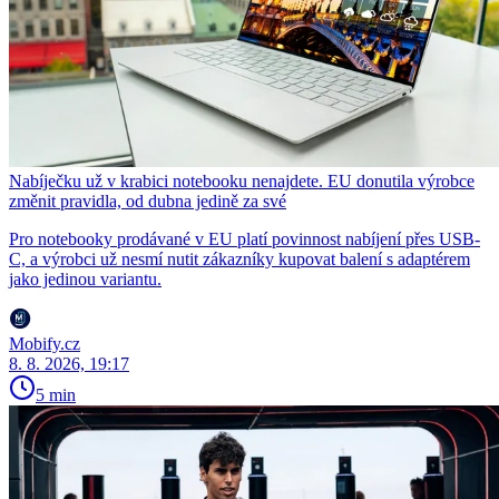
Nabíječku už v krabici notebooku nenajdete. EU donutila výrobce
změnit pravidla, od dubna jedině za své
Pro notebooky prodávané v EU platí povinnost nabíjení přes USB-
C, a výrobci už nesmí nutit zákazníky kupovat balení s adaptérem
jako jedinou variantu.
Mobify.cz
8. 8. 2026, 19:17
5 min