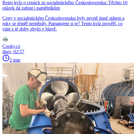
Retro kvíz o cenách ze socialistického Československa: Těchto 10
otázek dá zabrat i pamětníkům
Ceny v socialistickém Československu byly pevně dané státem a
roky se téměř neměnily. Pamatujete si je? Tento kvíz prověří, co
vám z té doby zbylo v hlavě.
Cooky.cz
dnes, 02:57
2 min