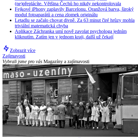
(ne)přeplácíte. Většina Čechů ho nikdy nekontrolovala
Fejkové iPhony zaplavily Barcelonu. Oranžová barva, široký
modul fotoaparátů a cena zlomek originálu
Letadlu se začalo chovat divně. Za 63 minut čiré hrůzy mohla
triviální matematická chyba
Aplikace Záchranka umí nově zavolat psychologa jedním
kliknutím. Zatím jen v jednom kraji, další už čekají
Zobrazit více
Zajímavosti
Vybrali jsme pro vás
Magazíny a zajímavosti