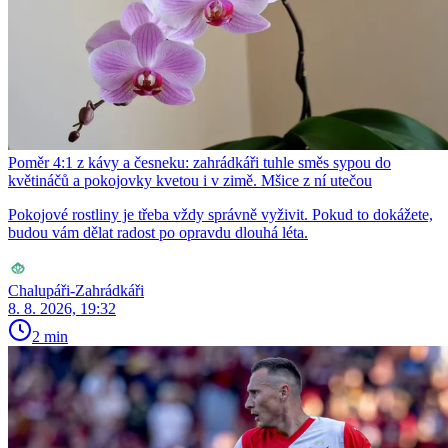
Poměr 4:1 z kávy a česneku: zahrádkáři tuhle směs sypou do
květináčů a pokojovky kvetou i v zimě. Mšice z ní utečou
Pokojové rostliny je třeba vždy správně vyživit. Pokud to dokážete,
budou vám dělat radost po opravdu dlouhá léta.
Chalupáři-Zahrádkáři
8. 8. 2026, 19:32
2 min