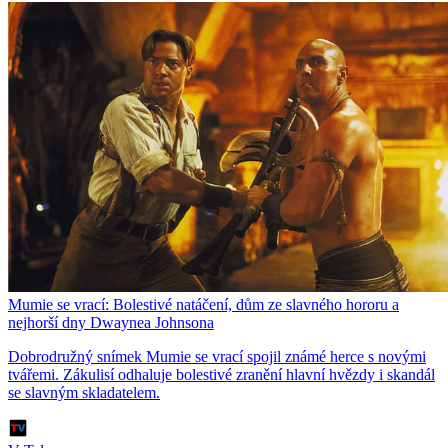
Mumie se vrací: Bolestivé natáčení, dům ze slavného hororu a
nejhorší dny Dwaynea Johnsona
Dobrodružný snímek Mumie se vrací spojil známé herce s novými
tvářemi. Zákulisí odhaluje bolestivé zranění hlavní hvězdy i skandál
se slavným skladatelem.