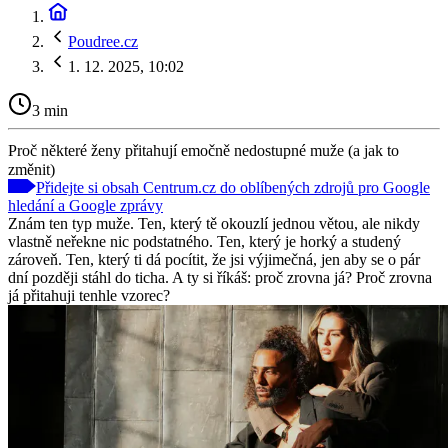
Poudree.cz
1. 12. 2025, 10:02
3 min
Proč některé ženy přitahují emočně nedostupné muže (a jak to
změnit)
Přidejte si obsah Centrum.cz do oblíbených zdrojů pro Google
hledání a Google zprávy
Znám ten typ muže. Ten, který tě okouzlí jednou větou, ale nikdy
vlastně neřekne nic podstatného. Ten, který je horký a studený
zároveň. Ten, který ti dá pocítit, že jsi výjimečná, jen aby se o pár
dní později stáhl do ticha. A ty si říkáš: proč zrovna já? Proč zrovna
já přitahuji tenhle vzorec?