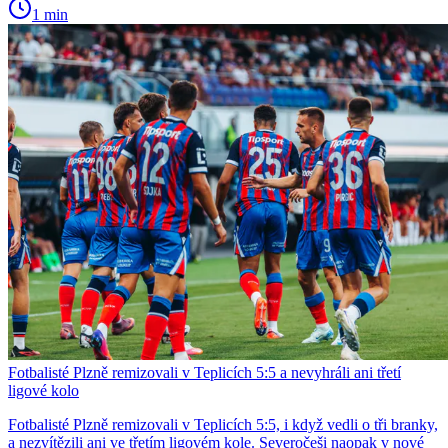
1 min
Fotbalisté Plzně remizovali v Teplicích 5:5 a nevyhráli ani třetí
ligové kolo
Fotbalisté Plzně remizovali v Teplicích 5:5, i když vedli o tři branky,
a nezvítězili ani ve třetím ligovém kole. Severočeši naopak v nové