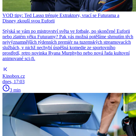
VOD tipy: Ted Lasso trénuje Extraktory, vrací se Futurama a
Disney zkouší svou Euforii
Stýská se vám po mistrovství světa ve fotbale, po skončené Euforii
nebo zlatém věku Futuramy? Pak vás možná potěšíme shrnutím těch
nejvýznamnějších týdenních premiér na tuzemských streamovacích
službách, v nichž nechybí úspěšná komedie ze sportovního
prostředí, retro novinka Ryana Murphyho nebo nová řada kultovní
animované sci-fi.
Kinobox.cz
dnes, 17:03
3 min