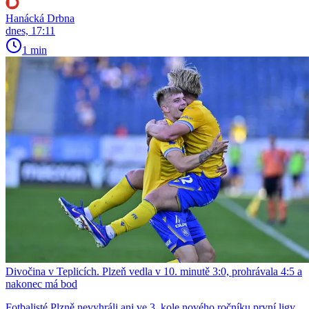
Hanácká Drbna
dnes, 17:11
1 min
Divočina v Teplicích. Plzeň vedla v 10. minutě 3:0, prohrávala 4:5 a
nakonec má bod
Fotbalisté Plzně nevyhráli ani ve 3. kole nového ročníku první ligy.