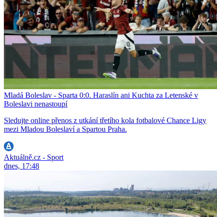
Mladá Boleslav - Sparta 0:0. Haraslín ani Kuchta za Letenské v
Boleslavi nenastoupí
Sledujte online přenos z utkání třetího kola fotbalové Chance Ligy
mezi Mladou Boleslaví a Spartou Praha.
Aktuálně.cz - Sport
dnes, 17:48