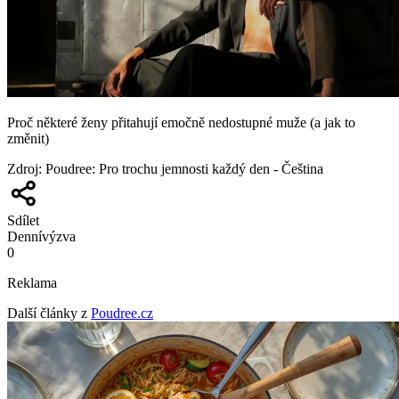
Proč některé ženy přitahují emočně nedostupné muže (a jak to
změnit)
Zdroj
:
Poudree: Pro trochu jemnosti každý den - Čeština
Sdílet
Denní
výzva
0
Reklama
Další články z
Poudree.cz