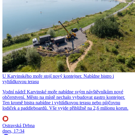
U Karvinského moře stojí nový kontejner. Nabídne bistro i
vyhlídkovou terasu
Vodní nádrž Karvinské moře nabídne svým návštěvníkům nové
občerstvení. Město na místě nechalo vybudovat gastro kontejner.
Ten kromě bistra nabídne i vyhlídkovou terasu nebo půjčovnu
lodiček a paddleboardů. Vše vyjde přibližně na 2,6 milionu korun.
Ostravská Drbna
dnes, 17:34