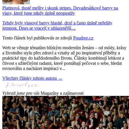
Platinová, tlusté melíry i skunk stripes. Devadesátkové barvy na
vlasy, které jsme nikdy úplně neopustily
Tehdy byly vlasové barvy hlasité, drzé a často úplně neřešily
jemnost. Dnes se vracejí v uhlazenější,...
Tento článek byl publikován ze zdrojů
Poudree.cz
Web se věnuje tématům blízkým moderním ženám – od módy, krásy
a životního stylu přes zdraví a vztahy až po inspirativní příběhy a
praktické tipy do každodenního života. Články kombinují lehkost a
čtivost s užitečnými radami, které pomáhají pečovat o sebe, hledat
rovnováhu a nacházet inspiraci v...
Všechny články tohoto autora →
Vybrali jsme pro vás
Magazíny a zajímavosti