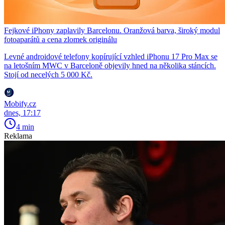
Fejkové iPhony zaplavily Barcelonu. Oranžová barva, široký modul
fotoaparátů a cena zlomek originálu
Levné androidové telefony kopírující vzhled iPhonu 17 Pro Max se
na letošním MWC v Barceloně objevily hned na několika stáncích.
Stojí od necelých 5 000 Kč.
Mobify.cz
dnes, 17:17
4 min
Reklama