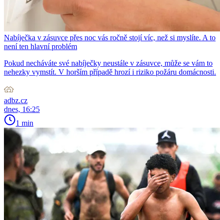
Nabíječka v zásuvce přes noc vás ročně stojí víc, než si myslíte. A to
není ten hlavní problém
Pokud necháváte své nabíječky neustále v zásuvce, může se vám to
nehezky vymstít. V horším případě hrozí i riziko požáru domácnosti.
adbz.cz
dnes, 16:25
1 min