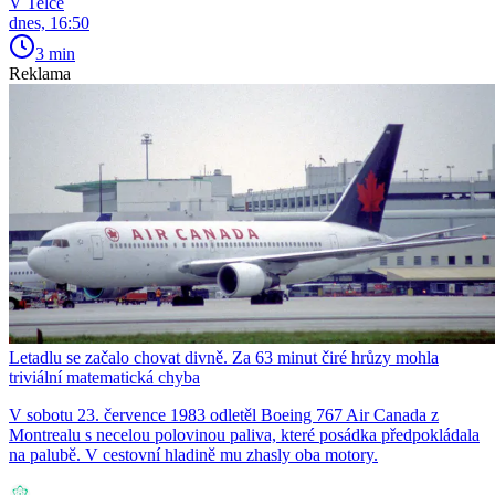
V Telce
dnes, 16:50
3 min
Reklama
Letadlu se začalo chovat divně. Za 63 minut čiré hrůzy mohla
triviální matematická chyba
V sobotu 23. července 1983 odletěl Boeing 767 Air Canada z
Montrealu s necelou polovinou paliva, které posádka předpokládala
na palubě. V cestovní hladině mu zhasly oba motory.