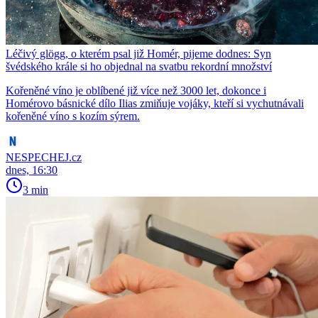
Léčivý glögg, o kterém psal již Homér, pijeme dodnes: Syn
švédského krále si ho objednal na svatbu rekordní množství
Kořeněné víno je oblíbené již více než 3000 let, dokonce i
Homérovo básnické dílo Ilias zmiňuje vojáky, kteří si vychutnávali
kořeněné víno s kozím sýrem.
NESPECHEJ.cz
dnes, 16:30
3 min