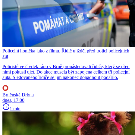
Policejní honička jako z filmu. Řidič ujížděl před trojicí policejních
aut
Policisté ve čtvrtek ráno v Brně pronásledovali řidiče, který se před
nimi pokusil ujet. Do akce musela být zapojena celkem tři policejní
auta. Sledovaného řidiče se jim nakonec dopadnout podařilo.
Brněnská Drbna
dnes, 17:00
1 min