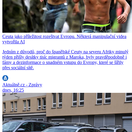
Ceuta jako příležitost rozeštvat Evropu. Některá manipulační videa
vytvořila AI
Jedním z důvodů, proč do španělské Ceuty na severu Afriky minulý
týden přišly desítky tisíc migrantů z Maroka, byly pravděpodobně i
fámy a dezinformace o snadném vstupu do Evropy, které se šířily
přes sociální sítě.
Aktuálně.cz - Zprávy
dnes, 16:25