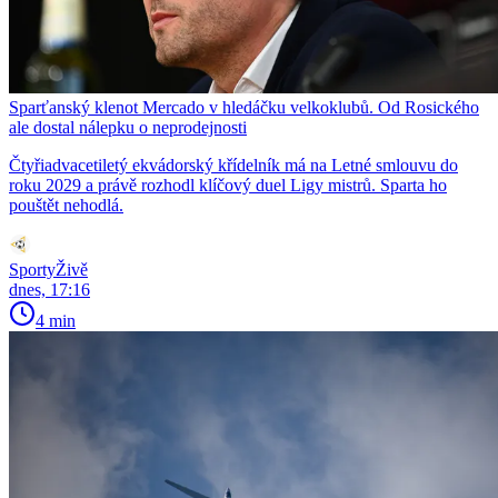
Sparťanský klenot Mercado v hledáčku velkoklubů. Od Rosického
ale dostal nálepku o neprodejnosti
Čtyřiadvacetiletý ekvádorský křídelník má na Letné smlouvu do
roku 2029 a právě rozhodl klíčový duel Ligy mistrů. Sparta ho
pouštět nehodlá.
SportyŽivě
dnes, 17:16
4 min