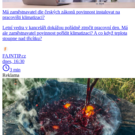
Má zaměstnavatel dle českých zákonů povinnost instalovat na
pracovišti klimatizaci?
Letní vedra v kanceláři dokážou pořádně ztrpčit pracovní den. Má
ale zaměstnavatel povinnost pořídit klimatizaci? A co když teplota
stoupne nad třicítku?
FAJNTIP.cz
dnes, 16:30
3 min
Reklama