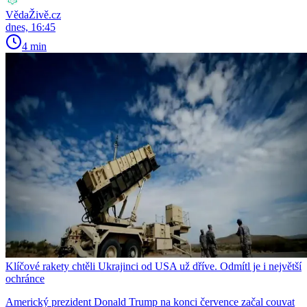
VědaŽivě.cz
dnes, 16:45
4 min
Klíčové rakety chtěli Ukrajinci od USA už dříve. Odmítl je i největší
ochránce
Americký prezident Donald Trump na konci července začal couvat