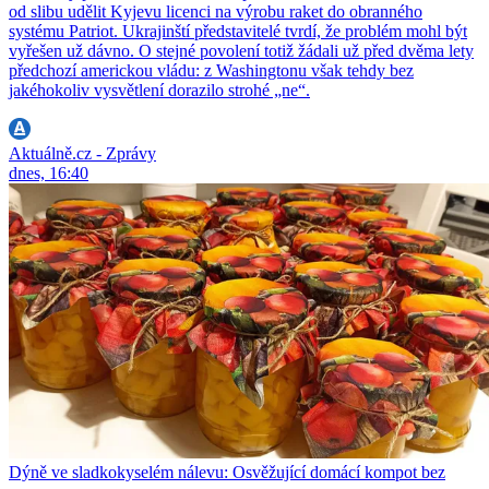
od slibu udělit Kyjevu licenci na výrobu raket do obranného
systému Patriot. Ukrajinští představitelé tvrdí, že problém mohl být
vyřešen už dávno. O stejné povolení totiž žádali už před dvěma lety
předchozí americkou vládu: z Washingtonu však tehdy bez
jakéhokoliv vysvětlení dorazilo strohé „ne“.
Aktuálně.cz - Zprávy
dnes, 16:40
Dýně ve sladkokyselém nálevu: Osvěžující domácí kompot bez