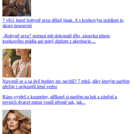
7 věcí, které bohyně sexu dělají jinak. A s krajkovým prádlem to
skoro nesouvisí
„Bohyně sexu“ nemusí mít dokonalé tělo, zásuvku plnou
krajkového prádla ani tajný diplom z akrobacie....
Navoníš se a za dvě hodiny nic necítíš? 7 triků, díky kterým parfém
přežije i nejkrutjší letní vedro
Ráno vyjdeš z koupelny, stříkneš si parfém na krk a zápěstí a
prvních dvacet minut voníš přesně tak, jak...