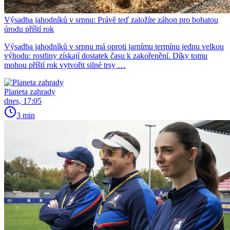
Výsadba jahodníků v srpnu: Právě teď založíte záhon pro bohatou
úrodu příští rok
Výsadba jahodníků v srpnu má oproti jarnímu termínu jednu velkou
výhodu: rostliny získají dostatek času k zakořenění. Díky tomu
mohou příští rok vytvořit silné trsy …
Planeta zahrady
dnes, 17:05
3 min