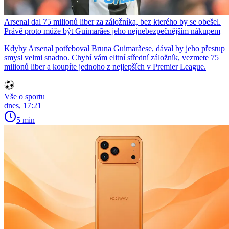
Arsenal dal 75 milionů liber za záložníka, bez kterého by se obešel.
Právě proto může být Guimarães jeho nejnebezpečnějším nákupem
Kdyby Arsenal potřeboval Bruna Guimarãese, dával by jeho přestup
smysl velmi snadno. Chybí vám elitní střední záložník, vezmete 75
milionů liber a koupíte jednoho z nejlepších v Premier League.
Vše o sportu
dnes, 17:21
5 min