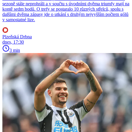
sezoně stále neprohráli a v součtu s úvodními dvěma triumfy mají na
kontě sedm bodů. O trefy se postaralo 10 různých střelců, spolu s
dalšími dvěma zápasy jde o utkání s druhým nejvyšším počtem gólů
v samostatné lize.
Plzeňská Drbna
dnes, 17:30
3 min