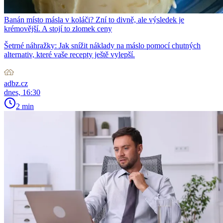
Banán místo másla v koláči? Zní to divně, ale výsledek je
krémovější. A stojí to zlomek ceny
Šetrné náhražky: Jak snížit náklady na máslo pomocí chutných
alternativ, které vaše recepty ještě vylepší.
adbz.cz
dnes, 16:30
2 min