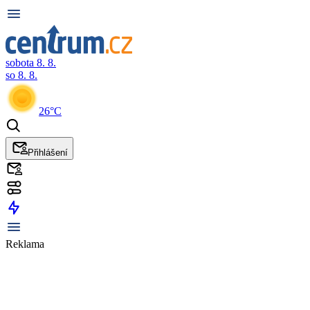
sobota 8. 8.
so 8. 8.
26°C
Přihlášení
Reklama