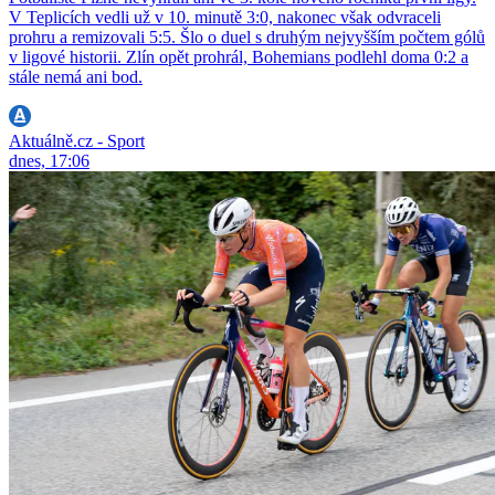
V Teplicích vedli už v 10. minutě 3:0, nakonec však odvraceli
prohru a remizovali 5:5. Šlo o duel s druhým nejvyšším počtem gólů
v ligové historii. Zlín opět prohrál, Bohemians podlehl doma 0:2 a
stále nemá ani bod.
Aktuálně.cz - Sport
dnes, 17:06