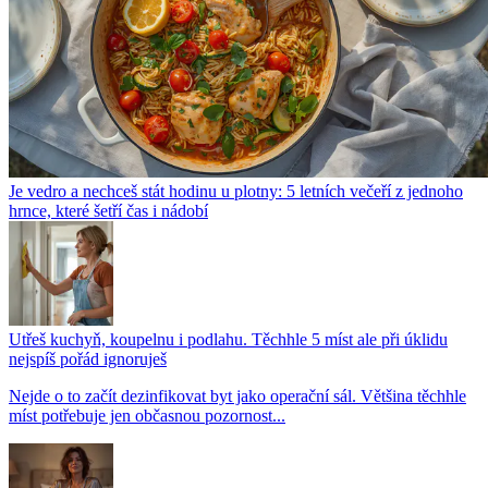
Je vedro a nechceš stát hodinu u plotny: 5 letních večeří z jednoho
hrnce, které šetří čas i nádobí
Utřeš kuchyň, koupelnu i podlahu. Těchhle 5 míst ale při úklidu
nejspíš pořád ignoruješ
Nejde o to začít dezinfikovat byt jako operační sál. Většina těchhle
míst potřebuje jen občasnou pozornost...