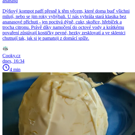
ananasu
Dýňový kompot patří přesně k těm věcem, které doma buď všichni
milují, nebo se jim roky vyhýbali. U nás vyhrála stará klasika bez
ananasové příchuti - jen poctivá dýně, cukr, skořice, hřebíček a
trocha citronu. Právě díky namočení do octové vody a krátkému
povaření zůstávají kostičky pevné, hezky zesklovatí a ve sklenici
chutnají tak, jak si je pamatuji z domácí spíže.
Cooky.cz
dnes, 16:34
4 min