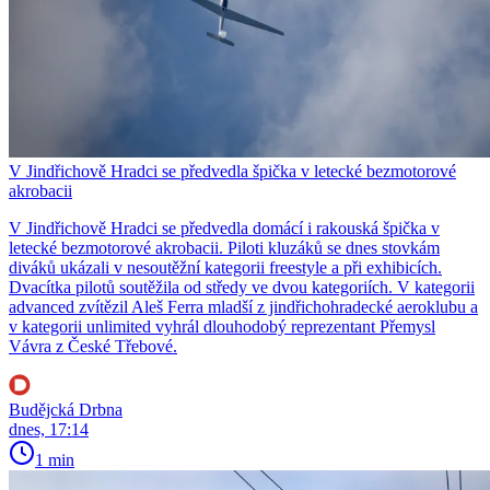
V Jindřichově Hradci se předvedla špička v letecké bezmotorové
akrobacii
V Jindřichově Hradci se předvedla domácí i rakouská špička v
letecké bezmotorové akrobacii. Piloti kluzáků se dnes stovkám
diváků ukázali v nesoutěžní kategorii freestyle a při exhibicích.
Dvacítka pilotů soutěžila od středy ve dvou kategoriích. V kategorii
advanced zvítězil Aleš Ferra mladší z jindřichohradecké aeroklubu a
v kategorii unlimited vyhrál dlouhodobý reprezentant Přemysl
Vávra z České Třebové.
Budějcká Drbna
dnes, 17:14
1 min