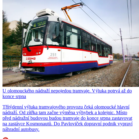
U olomouckého nádraží nepojedou tramvaje. Výluka potrvá až do
konce srpna
Třítýdenní výluka tramvajového provozu čeká olomoucké hlavní
nádraží. Od zítřka tam začne výměna výhybek a kolejnic. Místo
před nádražní budovou budou tramvaje do konce srpna zastavovat
na zastávce Kosmonautů. Do Pavloviček dopravní podnik vypraví
náhradní autobusy.