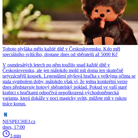
Tohoto plyšáka mělo každé dítě v Československu. Kdo měl
speciálního svítícího, dostane dnes od sběratelů až 5000 Kč
V osmdesátých letech po něm toužilo snad každé dítě v
Československu, ale jen málokdo mohl mít doma ten skutečně
nejvzácnější kousek. Legendární plyšová hračka s velkýma očima se
stala symbolem doby, málokdo však ví, že jedna konkrétní verze
dnes představuje hotový sběratelský poklad. Pokud ve vaší staré
krabici s hračkami odpočívá nepoškozená východoněmecká
varianta, která dokáže v noci magicky svítit, můžete mít v rukou
tisíce korun.
NESPECHEJ.cz
dnes, 17:00
3 min