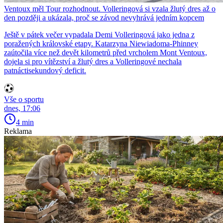
Ventoux měl Tour rozhodnout. Volleringová si vzala žlutý dres až o
den později a ukázala, proč se závod nevyhrává jedním kopcem
Ještě v pátek večer vypadala Demi Volleringová jako jedna z
poražených královské etapy. Katarzyna Niewiadoma-Phinney
zaútočila více než devět kilometrů před vrcholem Mont Ventoux,
dojela si pro vítězství a žlutý dres a Volleringové nechala
patnáctisekundový deficit.
Vše o sportu
dnes, 17:06
4 min
Reklama