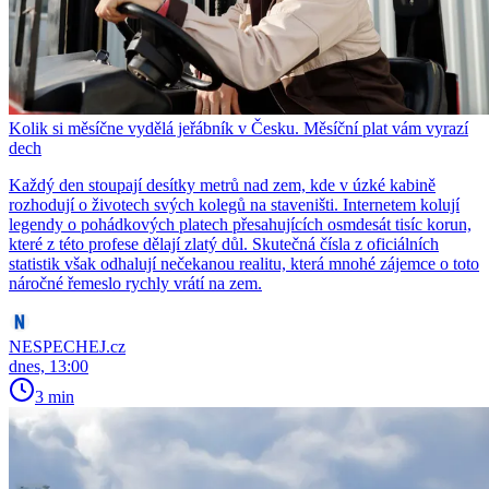
Kolik si měsíčne vydělá jeřábník v Česku. Měsíční plat vám vyrazí
dech
Každý den stoupají desítky metrů nad zem, kde v úzké kabině
rozhodují o životech svých kolegů na staveništi. Internetem kolují
legendy o pohádkových platech přesahujících osmdesát tisíc korun,
které z této profese dělají zlatý důl. Skutečná čísla z oficiálních
statistik však odhalují nečekanou realitu, která mnohé zájemce o toto
náročné řemeslo rychly vrátí na zem.
NESPECHEJ.cz
dnes, 13:00
3 min