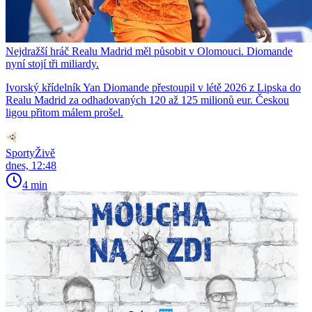
Nejdražší hráč Realu Madrid měl působit v Olomouci. Diomande
nyní stojí tři miliardy.
Ivorský křídelník Yan Diomande přestoupil v létě 2026 z Lipska do
Realu Madrid za odhadovaných 120 až 125 milionů eur. Českou
ligou přitom málem prošel.
SportyŽivě
dnes, 12:48
4 min