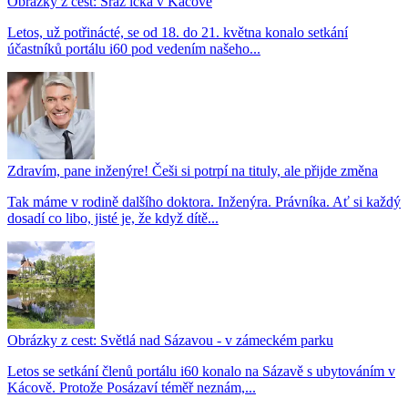
Obrázky z cest: Sraz íčka v Kácově
Letos, už potřinácté, se od 18. do 21. května konalo setkání
účastníků portálu i60 pod vedením našeho...
Zdravím, pane inženýre! Češi si potrpí na tituly, ale přijde změna
Tak máme v rodině dalšího doktora. Inženýra. Právníka. Ať si každý
dosadí co libo, jisté je, že když dítě...
Obrázky z cest: Světlá nad Sázavou - v zámeckém parku
Letos se setkání členů portálu i60 konalo na Sázavě s ubytováním v
Kácově. Protože Posázaví téměř neznám,...