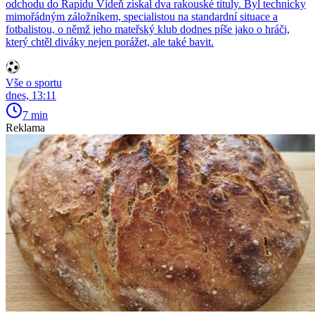
odchodu do Rapidu Vídeň získal dva rakouské tituly. Byl technicky
mimořádným záložníkem, specialistou na standardní situace a
fotbalistou, o němž jeho mateřský klub dodnes píše jako o hráči,
který chtěl diváky nejen porážet, ale také bavit.
Vše o sportu
dnes, 13:11
7 min
Reklama