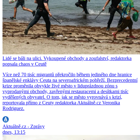
Lidé se báli na ulici. Vykoupené obchody a zoufalství, redaktorka
popsala chaos v Ceutě
Více než 70 tisíc migrantů překročilo během jediného dne hranice
španělské enklávy Ceuta na severoafrickém pobřeží. Bezprecedentní
krize proměnila obvykle živé město v liduprázdnou zónu s
vyprodanými obchody, zavřenými restauracemi a desítkami tisíc
vyděšených obyvatel. O tom, jak se město vyrovnává s krizí,
reportovala přímo z Ceuty redaktorka Aktuálně.cz Veronika
Rodriguez.
Aktuálně.cz - Zprávy
dnes, 13:15