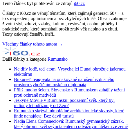
Tento článek byl publikován ze zdrojů
i60.cz
Články z i60.cz se věnují tématům, která zajímají generaci 60+ – a
to s respektem, optimismem a bez zbytečných klišé. Obsah zahrnuje
životní styl, zdraví, vztahy, kulturu, cestování, osobní příběhy i
praktické rady, které pomáhají prožít zralý věk naplno a s chutí.
Texty oslovují čtenáře, kteří...
Všechny články tohoto autora →
Další články z kategorie
Rumunsko
Nejdřív lodě, teď atom. Vysychající Dunaj ohrožuje jadernou
elektrárnu
Bukurešť reagovala na opakované narušení vzdušného
prostoru vyhoštěním ruského diplomata
Příliš mnoho šelem. Slovensko s Rumunskem zahájily tažení
proti ochraně medvědů
Jeskyně Movile v Rumunsku: podzemní svět, který byl
miliony let odříznutý od Země
Rumunsko skrývá mimořádné architektonické skvosty, které
jinde nenajdete. Bez davů turistů
Nadia Elena Comaneciová: Rumunský gymnastický zázrak,
který ohromil svět svým talentem i odvážným útěkem ze země