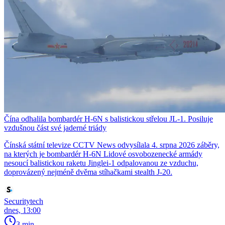
Čína odhalila bombardér H-6N s balistickou střelou JL-1. Posiluje
vzdušnou část své jaderné triády
Čínská státní televize CCTV News odvysílala 4. srpna 2026 záběry,
na kterých je bombardér H-6N Lidové osvobozenecké armády
nesoucí balistickou raketu Jinglei-1 odpalovanou ze vzduchu,
doprovázený nejméně dvěma stíhačkami stealth J-20.
Securitytech
dnes, 13:00
3 min