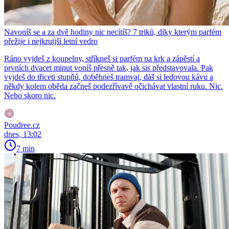
Navoníš se a za dvě hodiny nic necítíš? 7 triků, díky kterým parfém
přežije i nejkrutjší letní vedro
Ráno vyjdeš z koupelny, stříkneš si parfém na krk a zápěstí a
prvních dvacet minut voníš přesně tak, jak sis představovala. Pak
vyjdeš do třiceti stupňů, doběhneš tramvaj, dáš si ledovou kávu a
někdy kolem oběda začneš podezřívavě očichávat vlastní ruku. Nic.
Nebo skoro nic.
Poudree.cz
dnes, 13:02
7 min