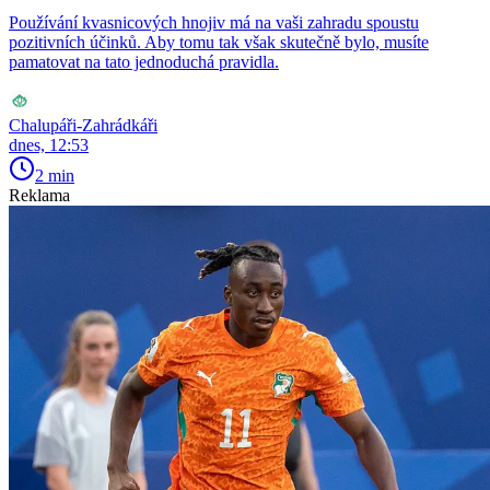
Používání kvasnicových hnojiv má na vaši zahradu spoustu
pozitivních účinků. Aby tomu tak však skutečně bylo, musíte
pamatovat na tato jednoduchá pravidla.
Chalupáři-Zahrádkáři
dnes, 12:53
2 min
Reklama