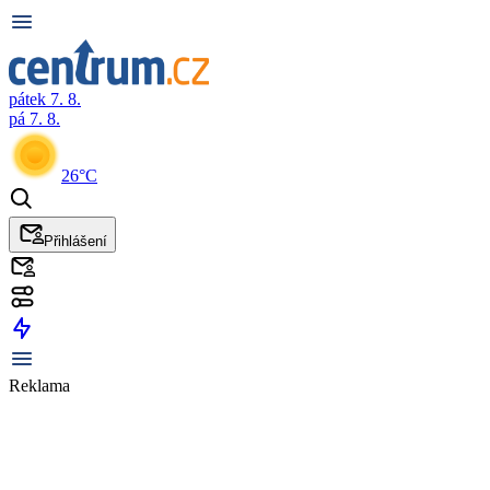
pátek 7. 8.
pá 7. 8.
26°C
Přihlášení
Reklama