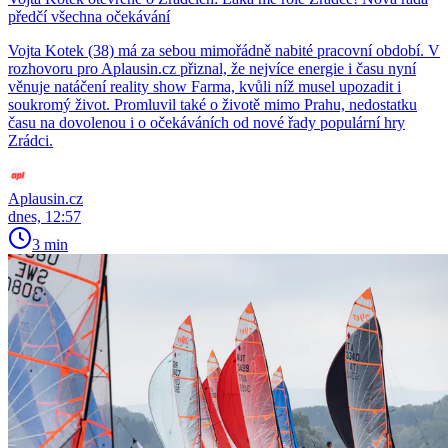
předčí všechna očekávání
Vojta Kotek (38) má za sebou mimořádně nabité pracovní období. V
rozhovoru pro Aplausin.cz přiznal, že nejvíce energie i času nyní
věnuje natáčení reality show Farma, kvůli níž musel upozadit i
soukromý život. Promluvil také o životě mimo Prahu, nedostatku
času na dovolenou i o očekáváních od nové řady populární hry
Zrádci.
Aplausin.cz
dnes, 12:57
3 min