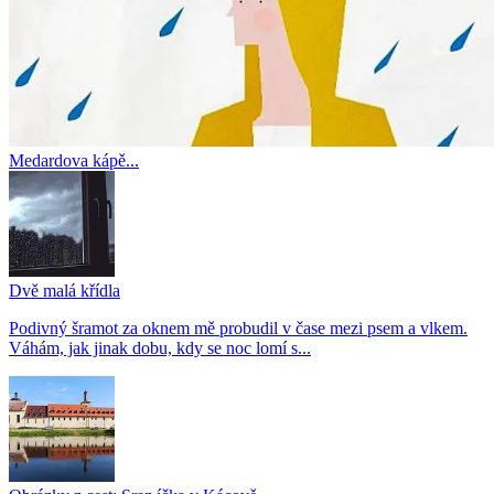
Medardova kápě...
Dvě malá křídla
Podivný šramot za oknem mě probudil v čase mezi psem a vlkem.
Váhám, jak jinak dobu, kdy se noc lomí s...