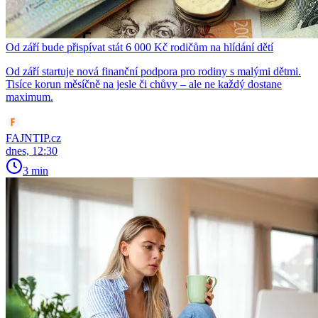
Od září bude přispívat stát 6 000 Kč rodičům na hlídání dětí
Od září startuje nová finanční podpora pro rodiny s malými dětmi.
Tisíce korun měsíčně na jesle či chůvy – ale ne každý dostane
maximum.
FAJNTIP.cz
dnes, 12:30
3 min