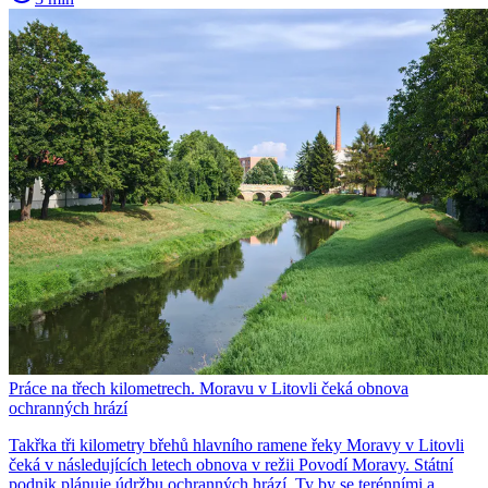
Práce na třech kilometrech. Moravu v Litovli čeká obnova
ochranných hrází
Takřka tři kilometry břehů hlavního ramene řeky Moravy v Litovli
čeká v následujících letech obnova v režii Povodí Moravy. Státní
podnik plánuje údržbu ochranných hrází. Ty by se terénními a