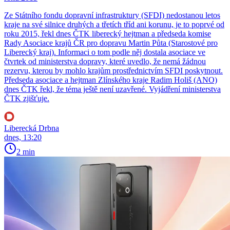
Ze Státního fondu dopravní infrastruktury (SFDI) nedostanou letos
kraje na své silnice druhých a třetích tříd ani korunu, je to poprvé od
roku 2015, řekl dnes ČTK liberecký hejtman a předseda komise
Rady Asociace krajů ČR pro dopravu Martin Půta (Starostové pro
Liberecký kraj). Informaci o tom podle něj dostala asociace ve
čtvrtek od ministerstva dopravy, které uvedlo, že nemá žádnou
rezervu, kterou by mohlo krajům prostřednictvím SFDI poskytnout.
Předseda asociace a hejtman Zlínského kraje Radim Holiš (ANO)
dnes ČTK řekl, že téma ještě není uzavřené. Vyjádření ministerstva
ČTK zjišťuje.
Liberecká Drbna
dnes, 13:20
2 min