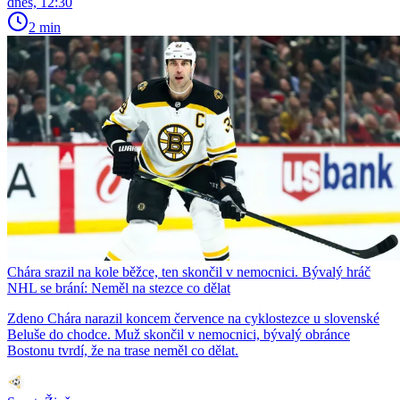
dnes, 12:30
2 min
Chára srazil na kole běžce, ten skončil v nemocnici. Bývalý hráč
NHL se brání: Neměl na stezce co dělat
Zdeno Chára narazil koncem července na cyklostezce u slovenské
Beluše do chodce. Muž skončil v nemocnici, bývalý obránce
Bostonu tvrdí, že na trase neměl co dělat.