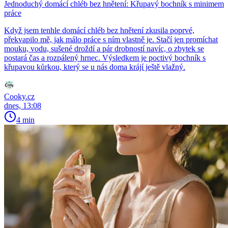
Jednoduchý domácí chléb bez hnětení: Křupavý bochník s minimem
práce
Když jsem tenhle domácí chléb bez hnětení zkusila poprvé,
překvapilo mě, jak málo práce s ním vlastně je. Stačí jen promíchat
mouku, vodu, sušené droždí a pár drobností navíc, o zbytek se
postará čas a rozpálený hrnec. Výsledkem je poctivý bochník s
křupavou kůrkou, který se u nás doma krájí ještě vlažný.
Cooky.cz
dnes, 13:08
4 min