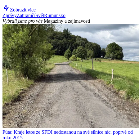
Zobrazit více
Zprávy
Zahraničí
Svět
Rumunsko
Vybrali jsme pro vás
Magazíny a zajímavosti
Půta: Kraje letos ze SFDI nedostanou na své silnice nic, poprvé od
roku 2015