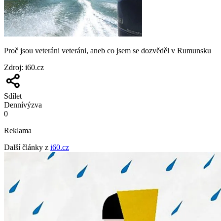
Proč jsou veteráni veteráni, aneb co jsem se dozvěděl v Rumunsku
Zdroj
:
i60.cz
Sdílet
Denní
výzva
0
Reklama
Další články z
i60.cz