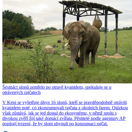
Šestnáct slonů zemřelo po otravě kyanidem, spekuluje se o
otrávených rajčatech
V Keni se vyšetřuje úhyn 16 slonů, kteří se pravděpodobně otrávili
kyanidem poté, co zkonzumovali rajčata z okolních farem. Otázkou
však zůstává, jak se jed dostal do ekosystému, v němž spolu s
divokou zvěří žijí také domácí zvířata. Pěstitelé podle agentury AP
popírají tvrzení, že by sloni uhynuli po konzumaci rajčat.