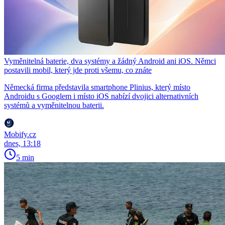
Vyměnitelná baterie, dva systémy a žádný Android ani iOS. Němci
postavili mobil, který jde proti všemu, co znáte
Německá firma představila smartphone Plinius, který místo
Androidu s Googlem i místo iOS nabízí dvojici alternativních
systémů a vyměnitelnou baterii.
Mobify.cz
dnes, 13:18
5 min