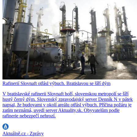
Rafinerií Slovnaft otřásl výbuch. Bratislavou se šíří dým
V bratislavské rafinerii Slovnaft hoří, slovenskou metropolí se šíří
hustý černý dým. Slovenský zpravodajský server Denník N v pátek
napsal, že budovami v okolí areálu otřásl výbuch. Příčina požáru je
zatím neznámá, uvedl server Aktuality.sk. Obyvatelům podle
rafinerie nebezpečí nehrozí.
Aktuálně.cz - Zprávy