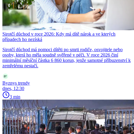
Sirotčí důchod v roce 2026: Kdy má dítě nárok a ve kterých
případech ho nezíská
Sirotčí důchod má pomoci dítěti po smrti rodiče, osvojitele nebo
osoby, která ho měla soudně svěřené v péči. V roce 2026 činí
minimální měsíční částka 6 860 korun, jenže samotné příbuzenství k
zemřelému nestačí.
Byznys trendy
dnes, 12:30
3 min