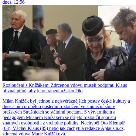
dnes, 12:56
Rozloučení s Knížákem: Zdrcenou vdovu museli podpírat, Klaus
přiznal přání, aby jeho trápení už skončilo
Milan Knížák byl jednou z nejsvéráznějších postav české kultury a
dnes s ním proběhlo poslední rozloučení ve smuteční síni v
pražských Strašnicích se státními poctami. S výtvarníkem a
pedagogem Milanem Knížákem se přijelo rozloučit spoustu
známých osobností i z vrcholné politiky. Nechyběl Oto Klempíř
(63), Václav Klaus (85) nebo jak zachytila redakce Aplausin.cz,
zdrcená vdova Marie Knížáková.