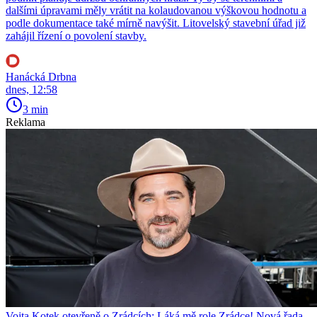
dalšími úpravami měly vrátit na kolaudovanou výškovou hodnotu a
podle dokumentace také mírně navýšit. Litovelský stavební úřad již
zahájil řízení o povolení stavby.
Hanácká Drbna
dnes, 12:58
3 min
Reklama
Vojta Kotek otevřeně o Zrádcích: Láká mě role Zrádce! Nová řada