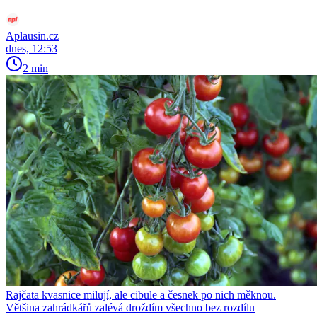
Aplausin.cz
dnes, 12:53
2 min
Rajčata kvasnice milují, ale cibule a česnek po nich měknou.
Většina zahrádkářů zalévá droždím všechno bez rozdílu