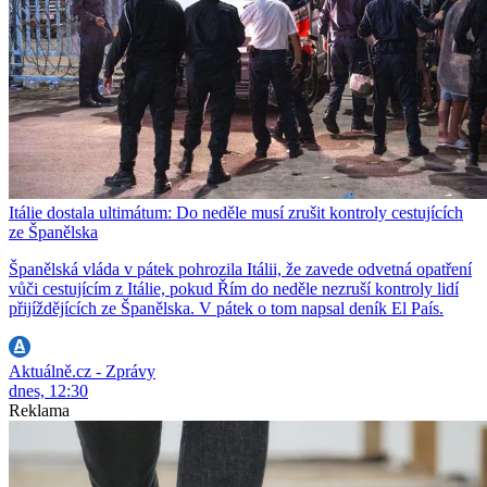
Itálie dostala ultimátum: Do neděle musí zrušit kontroly cestujících
ze Španělska
Španělská vláda v pátek pohrozila Itálii, že zavede odvetná opatření
vůči cestujícím z Itálie, pokud Řím do neděle nezruší kontroly lidí
přijíždějících ze Španělska. V pátek o tom napsal deník El País.
Aktuálně.cz - Zprávy
dnes, 12:30
Reklama