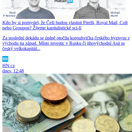
Kdo by si pomyslel, že Češi budou vlastnit Pirelli, Royal Mail, Colt
nebo Groupon? Žijeme kapitalistické sci-fi
Za poslední dekádu se úplně otočila korouhvička českého byznysu z
východu na západ. Místo investic v Rusku či jihovýchodní Asii se
český velkokapitál...
HN.cz
dnes, 12:48