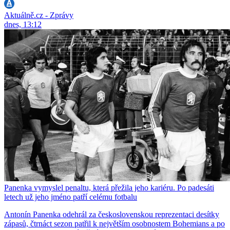
Aktuálně.cz - Zprávy
dnes, 13:12
Panenka vymyslel penaltu, která přežila jeho kariéru. Po padesáti
letech už jeho jméno patří celému fotbalu
Antonín Panenka odehrál za československou reprezentaci desítky
zápasů, čtrnáct sezon patřil k největším osobnostem Bohemians a po