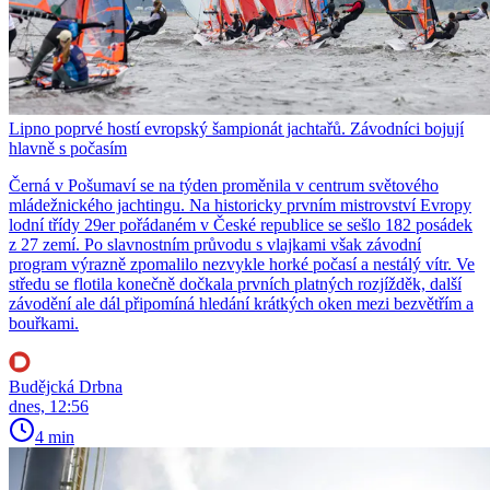
Lipno poprvé hostí evropský šampionát jachtařů. Závodníci bojují
hlavně s počasím
Černá v Pošumaví se na týden proměnila v centrum světového
mládežnického jachtingu. Na historicky prvním mistrovství Evropy
lodní třídy 29er pořádaném v České republice se sešlo 182 posádek
z 27 zemí. Po slavnostním průvodu s vlajkami však závodní
program výrazně zpomalilo nezvykle horké počasí a nestálý vítr. Ve
středu se flotila konečně dočkala prvních platných rozjížděk, další
závodění ale dál připomíná hledání krátkých oken mezi bezvětřím a
bouřkami.
Budějcká Drbna
dnes, 12:56
4 min