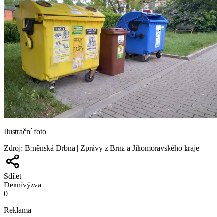
Ilustrační foto
Zdroj
:
Brněnská Drbna | Zprávy z Brna a Jihomoravského kraje
Sdílet
Denní
výzva
0
Reklama