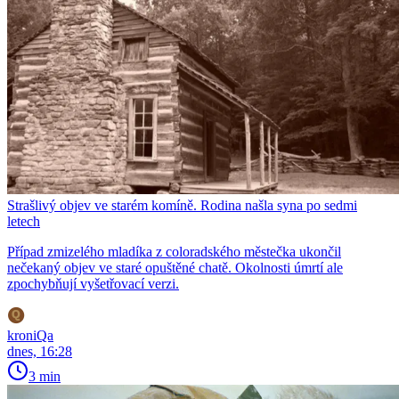
Strašlivý objev ve starém komíně. Rodina našla syna po sedmi
letech
Případ zmizelého mladíka z coloradského městečka ukončil
nečekaný objev ve staré opuštěné chatě. Okolnosti úmrtí ale
zpochybňují vyšetřovací verzi.
kroniQa
dnes, 16:28
3 min