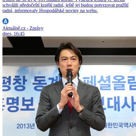
schválili středočeští krajští radní, ještě jej budou potvrzovat pražští
radní, informovaly Hospodářské noviny na webu.
Aktuálně.cz - Zprávy
dnes, 16:45