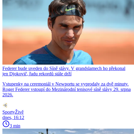
Federer bude uveden do Síně slávy. V grandslamech ho překonal
jen Djokovič, řadu rekordů stále drží
Vstupenky na ceremoniál v Newportu se vyprodaly za dvě minuty.
Roger Federer vstoupí do Mezinárodní tenisové síně slávy 29. srpna
2026.
SportyŽivě
dnes, 16:12
3 min