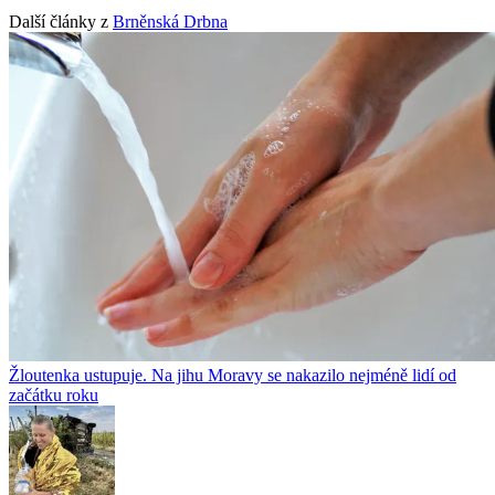
Další články z
Brněnská Drbna
Žloutenka ustupuje. Na jihu Moravy se nakazilo nejméně lidí od
začátku roku