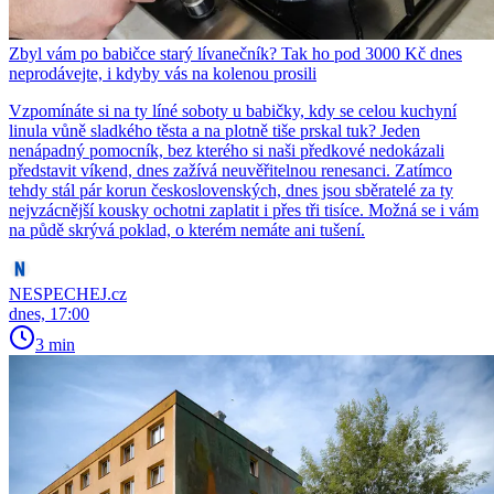
Zbyl vám po babičce starý lívanečník? Tak ho pod 3000 Kč dnes
neprodávejte, i kdyby vás na kolenou prosili
Vzpomínáte si na ty líné soboty u babičky, kdy se celou kuchyní
linula vůně sladkého těsta a na plotně tiše prskal tuk? Jeden
nenápadný pomocník, bez kterého si naši předkové nedokázali
představit víkend, dnes zažívá neuvěřitelnou renesanci. Zatímco
tehdy stál pár korun československých, dnes jsou sběratelé za ty
nejvzácnější kousky ochotni zaplatit i přes tři tisíce. Možná se i vám
na půdě skrývá poklad, o kterém nemáte ani tušení.
NESPECHEJ.cz
dnes, 17:00
3 min