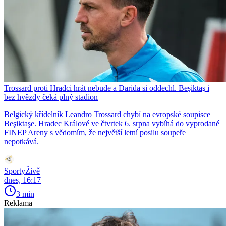
Trossard proti Hradci hrát nebude a Darida si oddechl. Beşiktaş i
bez hvězdy čeká plný stadion
Belgický křídelník Leandro Trossard chybí na evropské soupisce
Beşiktaşe. Hradec Králové ve čtvrtek 6. srpna vybíhá do vyprodané
FINEP Areny s vědomím, že největší letní posilu soupeře
nepotkává.
SportyŽivě
dnes, 16:17
3 min
Reklama