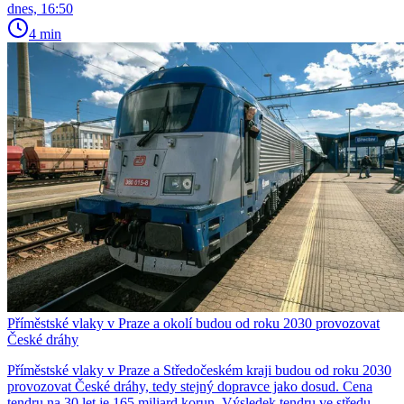
dnes, 16:50
4 min
Příměstské vlaky v Praze a okolí budou od roku 2030 provozovat
České dráhy
Příměstské vlaky v Praze a Středočeském kraji budou od roku 2030
provozovat České dráhy, tedy stejný dopravce jako dosud. Cena
tendru na 30 let je 165 miliard korun. Výsledek tendru ve středu