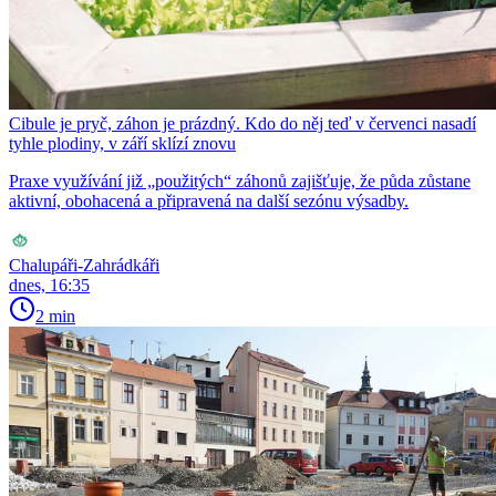
Cibule je pryč, záhon je prázdný. Kdo do něj teď v červenci nasadí
tyhle plodiny, v září sklízí znovu
Praxe využívání již „použitých“ záhonů zajišťuje, že půda zůstane
aktivní, obohacená a připravená na další sezónu výsadby.
Chalupáři-Zahrádkáři
dnes, 16:35
2 min