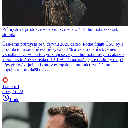
Průmyslová produkce v červnu vzrostla o 4 %, hodnota zakázek
stoupla
Českému průmyslu se v červnu 2026 dařilo. Podle údajů ČSÚ byla
produkce meziročně reálně vyšší o 4 % a ve srovnání s květnem
vzrostla o 1,2 %. Ještě výrazněji se zvýšila hodnota nových zakázek,
která meziročně vzrostla o 13,1 %. To naznačuje, že podniky mají i
přes přetrvávající nejistotu v evropské ekonomice zajištěnou
poptávku i pro další měsíce.
Trade-off
dnes, 16:22
1 min