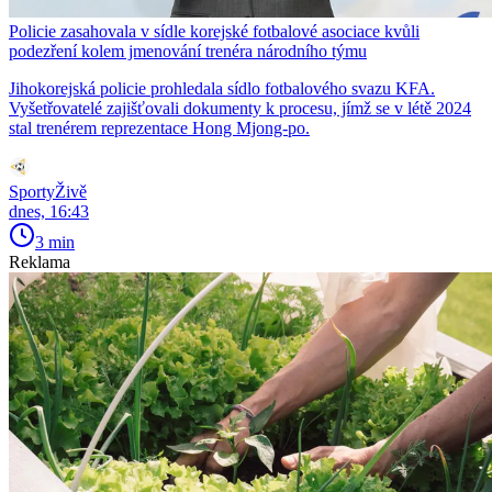
Policie zasahovala v sídle korejské fotbalové asociace kvůli
podezření kolem jmenování trenéra národního týmu
Jihokorejská policie prohledala sídlo fotbalového svazu KFA.
Vyšetřovatelé zajišťovali dokumenty k procesu, jímž se v létě 2024
stal trenérem reprezentace Hong Mjong-po.
SportyŽivě
dnes, 16:43
3 min
Reklama