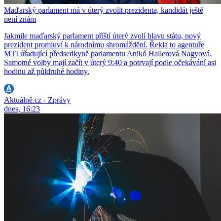
Maďarský parlament má v úterý zvolit prezidenta, kandidát ještě
není znám
Jakmile maďarský parlament příští úterý zvolí hlavu státu, nový
prezident promluví k národnímu shromáždění. Řekla to agentuře
MTI úřadující předsedkyně parlamentu Anikó Hallerová Nagyová.
Samotné volby mají začít v úterý 9:40 a potrvají podle očekávání asi
hodinu až půldruhé hodiny.
Aktuálně.cz - Zprávy
dnes, 16:23