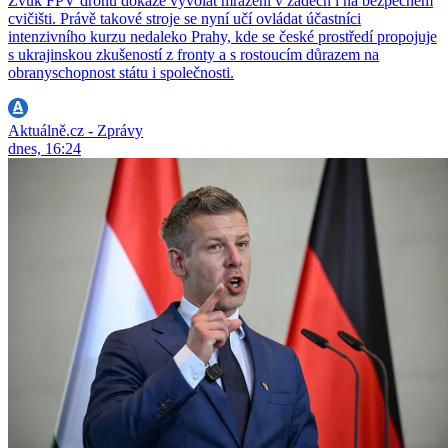
Zvuk FPV dronu dokáže vyvolat mrazení v zádech i na bezpečném
cvičišti. Právě takové stroje se nyní učí ovládat účastníci
intenzivního kurzu nedaleko Prahy, kde se české prostředí propojuje
s ukrajinskou zkušeností z fronty a s rostoucím důrazem na
obranyschopnost státu i společnosti.
Aktuálně.cz - Zprávy
dnes, 16:24