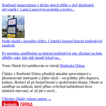
Brněnské lamacentrum v těchto dnech přišlo o dvě dlouholeté
obyvatelky. Lama Laura byla poslední z trojice...
Podle písařů i slavného vědce. Cestující poznají historii brněnských
zastávek
Po projektu zaměřeném na historii brněnských ulic přichází na řadu
příběhy míst, kde lidé denně čekají na...
Tento článek byl publikován ze zdrojů
Brněnská Drbna
Články z Brněnské Drbny přinášejí aktuální zpravodajství z
jihomoravské metropole a jejího okolí – od politiky přes dopravu,
kulturu, školství až po bezpečnostní a společenská témata. Obsah se
zaměřuje na události, které přímo ovlivňují každodenní život
místních obyvatel, ať už jde o nové...
Všechny články tohoto autora →