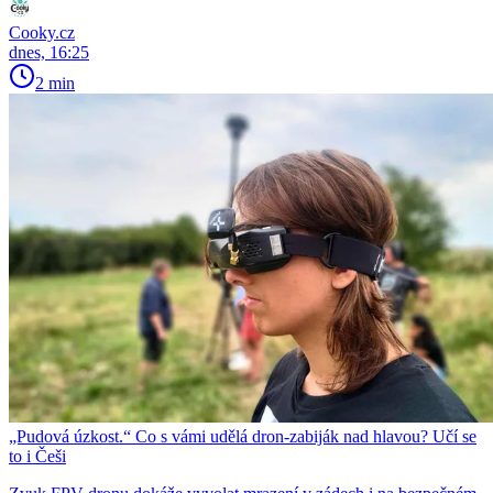
Cooky.cz
dnes, 16:25
2 min
„Pudová úzkost.“ Co s vámi udělá dron-zabiják nad hlavou? Učí se
to i Češi