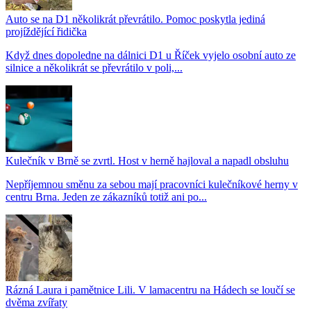
Auto se na D1 několikrát převrátilo. Pomoc poskytla jediná
projíždějící řidička
Když dnes dopoledne na dálnici D1 u Říček vyjelo osobní auto ze
silnice a několikrát se převrátilo v poli,...
Kulečník v Brně se zvrtl. Host v herně hajloval a napadl obsluhu
Nepříjemnou směnu za sebou mají pracovníci kulečníkové herny v
centru Brna. Jeden ze zákazníků totiž ani po...
Rázná Laura i pamětnice Lili. V lamacentru na Hádech se loučí se
dvěma zvířaty