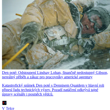
Den poté: Odstoupení Lindsay Lohan, finančně nedostupný Gibson,
nereálný příběh a zákaz pro pracovníky americké agentury
Katastrofický snímek Den poté s Dennisem Quaidem v hlavní roli
přinesl řadu technických výzev. Pozadí natáčení odkrývá tajné
úpravy scénáře i posměch vědců.
V Telce