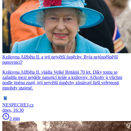
Královna Alžběta II. a její největší úspěchy. Byla nejúspěšnější
panovnicí?
Královna Alžběta II. vládla Velké Británii 70 let. Díky tomu se
zařadila mezi nejdéle panující krále a královny. Ačkoliv ji všichni
podle jména znají, její největší úspěchy zůstávají širší veřejnosti
mnohdy utajené.
NESPECHEJ.cz
dnes, 16:30
3 min