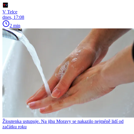
V Telce
dnes, 17:08
2 min
Žloutenka ustupuje. Na jihu Moravy se nakazilo nejméně lidí od
začátku roku