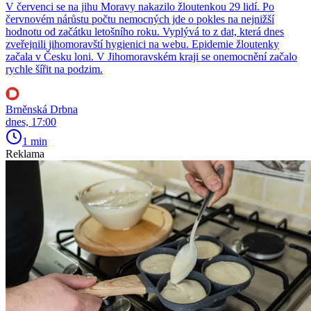
V červenci se na jihu Moravy nakazilo žloutenkou 29 lidí. Po
červnovém nárůstu počtu nemocných jde o pokles na nejnižší
hodnotu od začátku letošního roku. Vyplývá to z dat, která dnes
zveřejnili jihomoravští hygienici na webu. Epidemie žloutenky
začala v Česku loni. V Jihomoravském kraji se onemocnění začalo
rychle šířit na podzim.
Brněnská Drbna
dnes, 17:00
1 min
Reklama