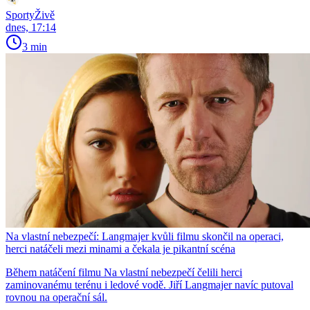
SportyŽivě
dnes, 17:14
3 min
Na vlastní nebezpečí: Langmajer kvůli filmu skončil na operaci,
herci natáčeli mezi minami a čekala je pikantní scéna
Během natáčení filmu Na vlastní nebezpečí čelili herci
zaminovanému terénu i ledové vodě. Jiří Langmajer navíc putoval
rovnou na operační sál.