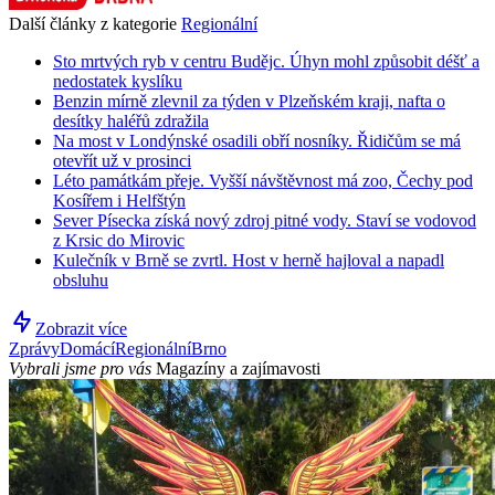
Další články z kategorie
Regionální
Sto mrtvých ryb v centru Budějc. Úhyn mohl způsobit déšť a
nedostatek kyslíku
Benzin mírně zlevnil za týden v Plzeňském kraji, nafta o
desítky haléřů zdražila
Na most v Londýnské osadili obří nosníky. Řidičům se má
otevřít už v prosinci
Léto památkám přeje. Vyšší návštěvnost má zoo, Čechy pod
Kosířem i Helfštýn
Sever Písecka získá nový zdroj pitné vody. Staví se vodovod
z Krsic do Mirovic
Kulečník v Brně se zvrtl. Host v herně hajloval a napadl
obsluhu
Zobrazit více
Zprávy
Domácí
Regionální
Brno
Vybrali jsme pro vás
Magazíny a zajímavosti