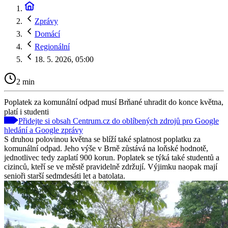
Zprávy
Domácí
Regionální
18. 5. 2026, 05:00
2 min
Poplatek za komunální odpad musí Brňané uhradit do konce května,
platí i studenti
Přidejte si obsah Centrum.cz do oblíbených zdrojů pro Google
hledání a Google zprávy
S druhou polovinou května se blíží také splatnost poplatku za
komunální odpad. Jeho výše v Brně zůstává na loňské hodnotě,
jednotlivec tedy zaplatí 900 korun. Poplatek se týká také studentů a
cizinců, kteří se ve městě pravidelně zdržují. Výjimku naopak mají
senioři starší sedmdesáti let a batolata.