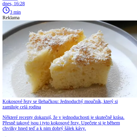
dnes, 16:28
3 min
Reklama
Kokosové řezy se šlehačkou: Jednoduchý moučník, který si
zamiluje celá rodina
Některé recepty dokazují, že v jednoduchosti je skutečně krása.
Přesně takové jsou i tyto kokosové řezy. Upečete si je během
chvilky hned teď a k nim dobrý šálek kávy.