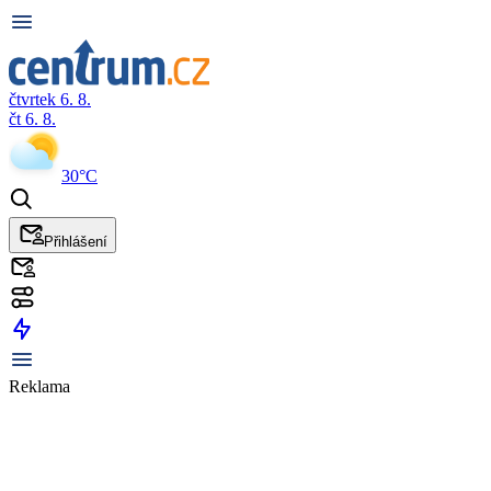
čtvrtek 6. 8.
čt 6. 8.
30°C
Přihlášení
Reklama