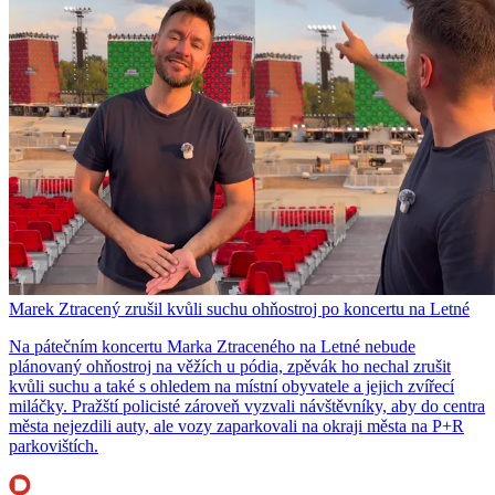
Marek Ztracený zrušil kvůli suchu ohňostroj po koncertu na Letné
Na pátečním koncertu Marka Ztraceného na Letné nebude
plánovaný ohňostroj na věžích u pódia, zpěvák ho nechal zrušit
kvůli suchu a také s ohledem na místní obyvatele a jejich zvířecí
miláčky. Pražští policisté zároveň vyzvali návštěvníky, aby do centra
města nejezdili auty, ale vozy zaparkovali na okraji města na P+R
parkovištích.