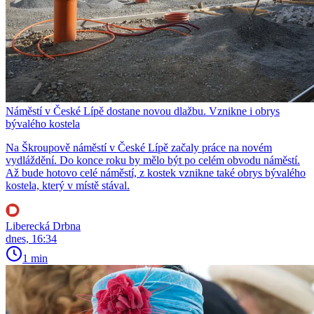
Náměstí v České Lípě dostane novou dlažbu. Vznikne i obrys
bývalého kostela
Na Škroupově náměstí v České Lípě začaly práce na novém
vydláždění. Do konce roku by mělo být po celém obvodu náměstí.
Až bude hotovo celé náměstí, z kostek vznikne také obrys bývalého
kostela, který v místě stával.
Liberecká Drbna
dnes, 16:34
1 min