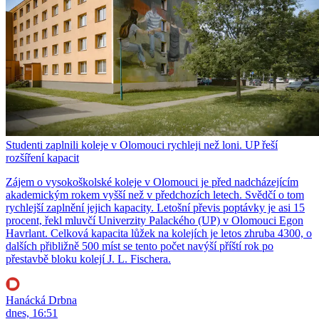
Studenti zaplnili koleje v Olomouci rychleji než loni. UP řeší
rozšíření kapacit
Zájem o vysokoškolské koleje v Olomouci je před nadcházejícím
akademickým rokem vyšší než v předchozích letech. Svědčí o tom
rychlejší zaplnění jejich kapacity. Letošní převis poptávky je asi 15
procent, řekl mluvčí Univerzity Palackého (UP) v Olomouci Egon
Havrlant. Celková kapacita lůžek na kolejích je letos zhruba 4300, o
dalších přibližně 500 míst se tento počet navýší příští rok po
přestavbě bloku kolejí J. L. Fischera.
Hanácká Drbna
dnes, 16:51