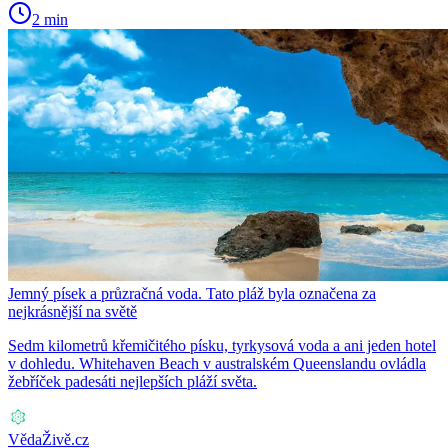
2 min
Jemný písek a průzračná voda. Tato pláž byla označena za
nejkrásnější na světě
Sedm kilometrů křemičitého písku, tyrkysová voda a ani jeden hotel
v dohledu. Whitehaven Beach v australském Queenslandu ovládla
žebříček padesáti nejlepších pláží světa.
VědaŽivě.cz