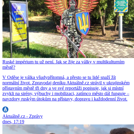
Ruské impérium tu už není. Jak se žije za války v multikulturním
městě?
V Oděse je válka všudypřítomná, a přesto se tu lidé snaží žít
normální život. Zpravodaj deníku Aktuálně.cz strávil v ukrajinském
přístavním městě tři dny a ve své reportáži popisuje, jak si místní
zvykli na sirény, výbuchy i mobilizaci, zatímco město dál funguje –
navzdory ruským útokům na přístavy, dopravu i každodenní život.
Aktuálně.cz - Zprávy
dnes, 17:19