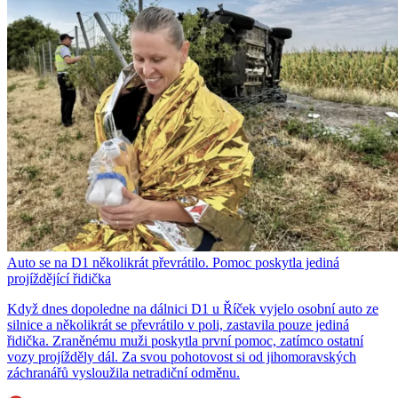
Auto se na D1 několikrát převrátilo. Pomoc poskytla jediná
projíždějící řidička
Když dnes dopoledne na dálnici D1 u Říček vyjelo osobní auto ze
silnice a několikrát se převrátilo v poli, zastavila pouze jediná
řidička. Zraněnému muži poskytla první pomoc, zatímco ostatní
vozy projížděly dál. Za svou pohotovost si od jihomoravských
záchranářů vysloužila netradiční odměnu.