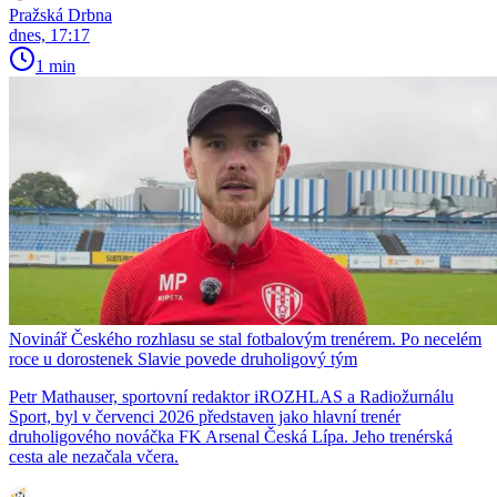
Pražská Drbna
dnes, 17:17
1 min
Novinář Českého rozhlasu se stal fotbalovým trenérem. Po necelém
roce u dorostenek Slavie povede druholigový tým
Petr Mathauser, sportovní redaktor iROZHLAS a Radiožurnálu
Sport, byl v červenci 2026 představen jako hlavní trenér
druholigového nováčka FK Arsenal Česká Lípa. Jeho trenérská
cesta ale nezačala včera.