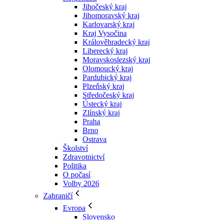
Jihočeský kraj
Jihomoravský kraj
Karlovarský kraj
Kraj Vysočina
Králověhradecký kraj
Liberecký kraj
Moravskoslezský kraj
Olomoucký kraj
Pardubický kraj
Plzeňský kraj
Středočeský kraj
Ústecký kraj
Zlínský kraj
Praha
Brno
Ostrava
Školství
Zdravotnictví
Politika
O počasí
Volby 2026
Zahraničí
Evropa
Slovensko