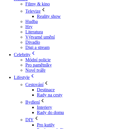
Filmy & kino
Televize
Reality show
Hudba
Hry
Literatura
Výtvarné umění
Divadlo
Digi a stream
Celebrity
Módní policie
Pro pamětníky
Nové tváře
Lifestyle
Cestování
Destinace
Rady na cesty
Bydlení
Interiery
Rady do domu
DIY
Pro kutily