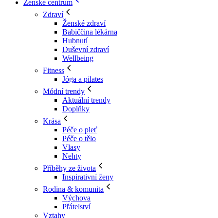
Ženské centrum
Zdraví
Ženské zdraví
Babiččina lékárna
Hubnutí
Duševní zdraví
Wellbeing
Fitness
Jóga a pilates
Módní trendy
Aktuální trendy
Doplňky
Krása
Péče o pleť
Péče o tělo
Vlasy
Nehty
Příběhy ze života
Inspirativní ženy
Rodina & komunita
Výchova
Přátelství
Vztahy