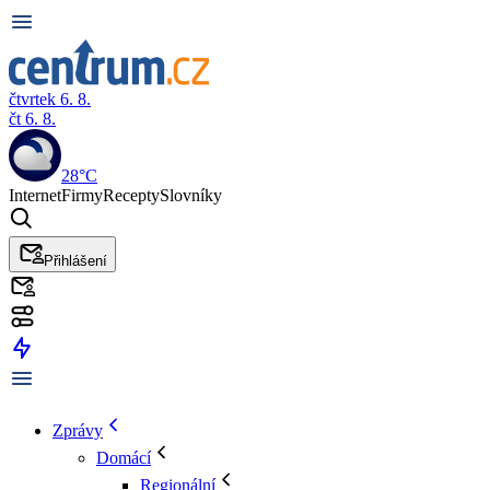
čtvrtek 6. 8.
čt 6. 8.
28°C
Internet
Firmy
Recepty
Slovníky
Přihlášení
Zprávy
Domácí
Regionální