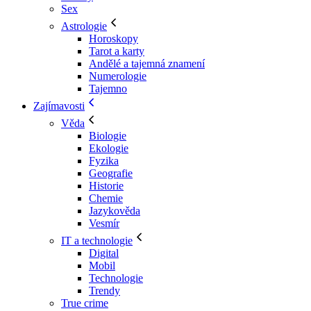
Sex
Astrologie
Horoskopy
Tarot a karty
Andělé a tajemná znamení
Numerologie
Tajemno
Zajímavosti
Věda
Biologie
Ekologie
Fyzika
Geografie
Historie
Chemie
Jazykověda
Vesmír
IT a technologie
Digital
Mobil
Technologie
Trendy
True crime