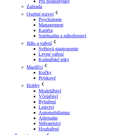
Pro hospodyňky
Zahrada
Osobní rozvoj
Psychologie
Management
Kariéra
Spiritualita a náboženství
Jídlo a vaření
Světová gastronomie
Levné vaření
Kulinářské triky
Mazlíčci
Kočky
Pejskové
Hobby
Modelářství
Včelařství
Rybaření
Letectví
Automobilismus
Adrenalin
Sběratelství
Houbaření