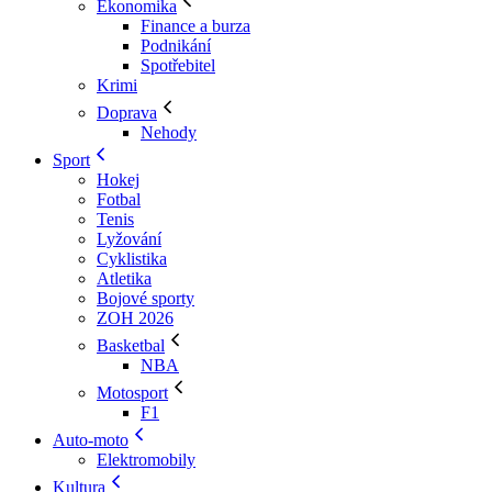
Ekonomika
Finance a burza
Podnikání
Spotřebitel
Krimi
Doprava
Nehody
Sport
Hokej
Fotbal
Tenis
Lyžování
Cyklistika
Atletika
Bojové sporty
ZOH 2026
Basketbal
NBA
Motosport
F1
Auto-moto
Elektromobily
Kultura