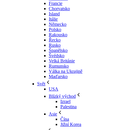
Francie
Chorvatsko
Island
Itálie
Německo
Polsko
Rakousko
Řecko
Rusko
Španělsko
Švédsko
Velká Británie
Rumunsko
Válka na Ukrajině
Maďarsko
Svět
USA
Blízký východ
Izrael
Palestina
Asie
Čína
Jižní Korea