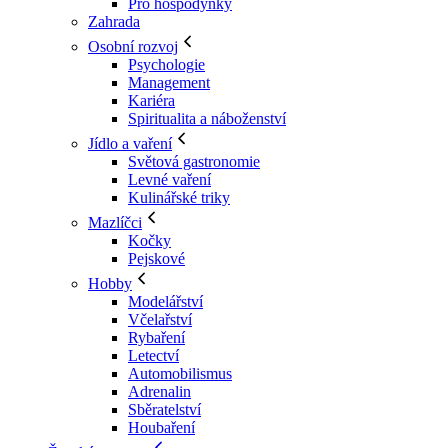
Pro hospodyňky
Zahrada
Osobní rozvoj
Psychologie
Management
Kariéra
Spiritualita a náboženství
Jídlo a vaření
Světová gastronomie
Levné vaření
Kulinářské triky
Mazlíčci
Kočky
Pejskové
Hobby
Modelářství
Včelařství
Rybaření
Letectví
Automobilismus
Adrenalin
Sběratelství
Houbaření