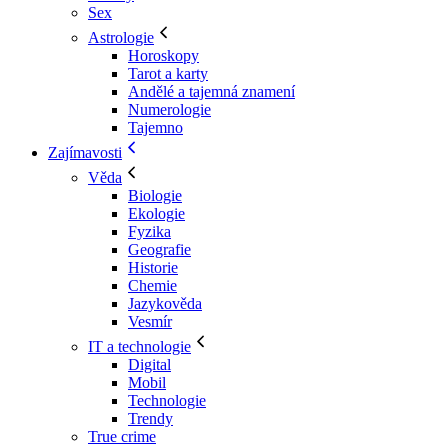
Sex
Astrologie
Horoskopy
Tarot a karty
Andělé a tajemná znamení
Numerologie
Tajemno
Zajímavosti
Věda
Biologie
Ekologie
Fyzika
Geografie
Historie
Chemie
Jazykověda
Vesmír
IT a technologie
Digital
Mobil
Technologie
Trendy
True crime