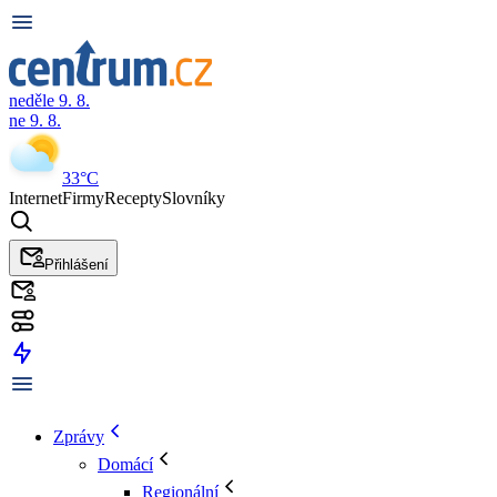
neděle 9. 8.
ne 9. 8.
33°C
Internet
Firmy
Recepty
Slovníky
Přihlášení
Zprávy
Domácí
Regionální