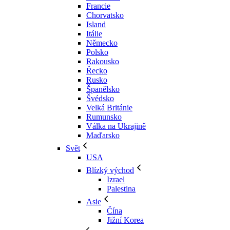
Francie
Chorvatsko
Island
Itálie
Německo
Polsko
Rakousko
Řecko
Rusko
Španělsko
Švédsko
Velká Británie
Rumunsko
Válka na Ukrajině
Maďarsko
Svět
USA
Blízký východ
Izrael
Palestina
Asie
Čína
Jižní Korea