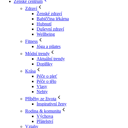
Ženské centrum
Zdraví
Ženské zdraví
Babiččina lékárna
Hubnutí
Duševní zdraví
Wellbeing
Fitness
Jóga a pilates
Módní trendy
Aktuální trendy
Doplňky
Krása
Péče o pleť
Péče o tělo
Vlasy
Nehty
Příběhy ze života
Inspirativní ženy
Rodina & komunita
Výchova
Přátelství
Vztahy