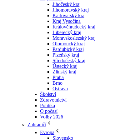
Jihočeský kraj
Jihomoravský kraj
Karlovarský kraj
Kraj Vysočina
Králověhradecký kraj
Liberecký kraj
Moravskoslezský kraj
Olomoucký kraj
Pardubický kraj
Plzeňský kraj
Středočeský kraj
Ústecký kraj
Zlínský kraj
Praha
Brno
Ostrava
Školství
Zdravotnictví
Politika
O počasí
Volby 2026
Zahraničí
Evropa
Slovensko