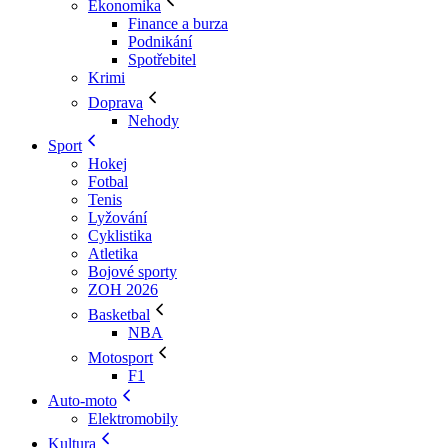
Ekonomika
Finance a burza
Podnikání
Spotřebitel
Krimi
Doprava
Nehody
Sport
Hokej
Fotbal
Tenis
Lyžování
Cyklistika
Atletika
Bojové sporty
ZOH 2026
Basketbal
NBA
Motosport
F1
Auto-moto
Elektromobily
Kultura