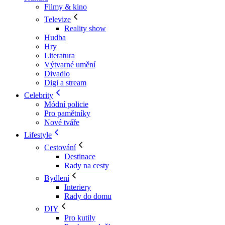
Filmy & kino
Televize
Reality show
Hudba
Hry
Literatura
Výtvarné umění
Divadlo
Digi a stream
Celebrity
Módní policie
Pro pamětníky
Nové tváře
Lifestyle
Cestování
Destinace
Rady na cesty
Bydlení
Interiery
Rady do domu
DIY
Pro kutily