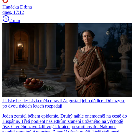
Hanácká Drbna
dnes, 17:12
2 min
Lidské bestie: Livia měla otrávit Augusta i jeho dědice. Důkazy se
po dvou tisících letech rozpadají
Jeden zemřel během epidemie. Druhý náhle onemocněl na cestě do
Hispánie. Třetí podlehl následkům zranění utrženého na východě
říše. Čtvrtého zavraždil voják krátce po smrti císaře. Nakonec
zemřel samotný Augustus. Z téměř všech mužů, kteří stáli mezi