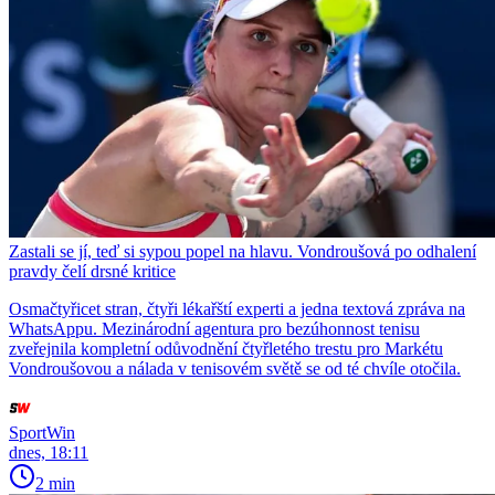
Zastali se jí, teď si sypou popel na hlavu. Vondroušová po odhalení
pravdy čelí drsné kritice
Osmačtyřicet stran, čtyři lékařští experti a jedna textová zpráva na
WhatsAppu. Mezinárodní agentura pro bezúhonnost tenisu
zveřejnila kompletní odůvodnění čtyřletého trestu pro Markétu
Vondroušovou a nálada v tenisovém světě se od té chvíle otočila.
SportWin
dnes, 18:11
2 min