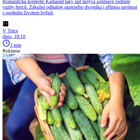
Romantická komedie Kamarád taky rád skrývá zajímavé rodinné
vazby herců. Zákulisí odhaluje utajeného dvojníka i přímou spojitost
s osobním životem hvězd.
V Telce
dnes, 18:10
3 min
Reklama