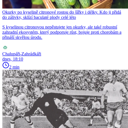
Okurky po kyselině citronové rostou do šířky i délky. Kdo ji přidá
do zálivky, sklízí baculaté plody celé léto
S kyselinou citronovou nepěstujete jen okurky, ale také robustní
zahradní ekosystém, který podporuje růst, bojuje proti chorobám a
přináší skvělou úrodu.
Chalupáři-Zahrádkáři
dnes, 18:10
2 min