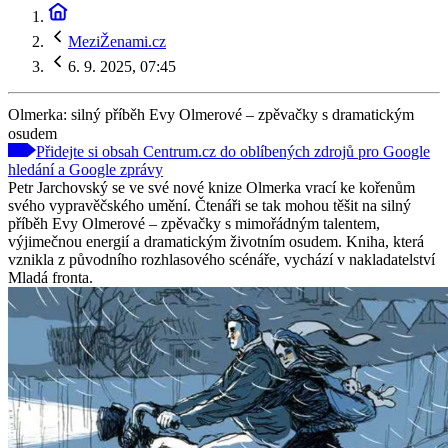
MeziŽenami.cz
6. 9. 2025, 07:45
Olmerka: silný příběh Evy Olmerové – zpěvačky s dramatickým
osudem
Přidejte si obsah Centrum.cz do oblíbených zdrojů pro Google
hledání a Google zprávy
Petr Jarchovský se ve své nové knize Olmerka vrací ke kořenům
svého vypravěčského umění. Čtenáři se tak mohou těšit na silný
příběh Evy Olmerové – zpěvačky s mimořádným talentem,
výjimečnou energií a dramatickým životním osudem. Kniha, která
vznikla z původního rozhlasového scénáře, vychází v nakladatelství
Mladá fronta.