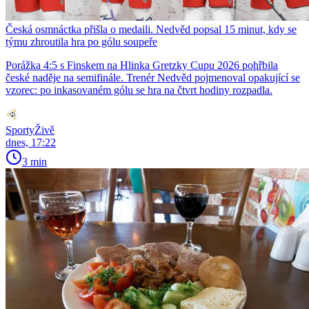
Česká osmnáctka přišla o medaili. Nedvěd popsal 15 minut, kdy se
týmu zhroutila hra po gólu soupeře
Porážka 4:5 s Finskem na Hlinka Gretzky Cupu 2026 pohřbila
české naděje na semifinále. Trenér Nedvěd pojmenoval opakující se
vzorec: po inkasovaném gólu se hra na čtvrt hodiny rozpadla.
SportyŽivě
dnes, 17:22
3 min