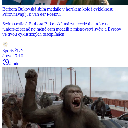
Barbora Bukovská sbírá medaile v horském kole i cyklokrosu.
Přirovnávají ji k van der Poelovi
Sedmnáctiletá Barbora Bukovská má za necelé dva roky na
juniorské scéně nejméně osm medailí z mistrovství světa a Evropy
ve dvou cyklistických disciplínách.
SportyŽivě
dnes, 17:10
4 min