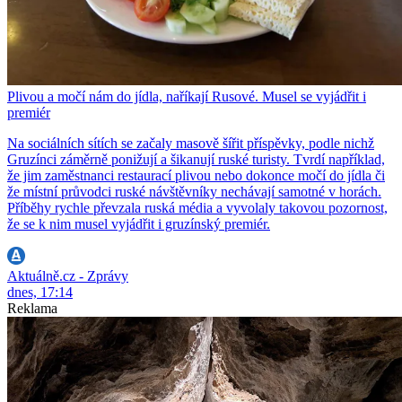
Plivou a močí nám do jídla, naříkají Rusové. Musel se vyjádřit i
premiér
Na sociálních sítích se začaly masově šířit příspěvky, podle nichž
Gruzínci záměrně ponižují a šikanují ruské turisty. Tvrdí například,
že jim zaměstnanci restaurací plivou nebo dokonce močí do jídla či
že místní průvodci ruské návštěvníky nechávají samotné v horách.
Příběhy rychle převzala ruská média a vyvolaly takovou pozornost,
že se k nim musel vyjádřit i gruzínský premiér.
Aktuálně.cz - Zprávy
dnes, 17:14
Reklama