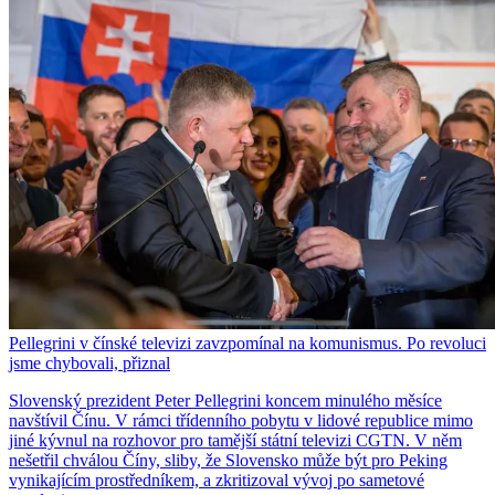
Pellegrini v čínské televizi zavzpomínal na komunismus. Po revoluci
jsme chybovali, přiznal
Slovenský prezident Peter Pellegrini koncem minulého měsíce
navštívil Čínu. V rámci třídenního pobytu v lidové republice mimo
jiné kývnul na rozhovor pro tamější státní televizi CGTN. V něm
nešetřil chválou Číny, sliby, že Slovensko může být pro Peking
vynikajícím prostředníkem, a zkritizoval vývoj po sametové