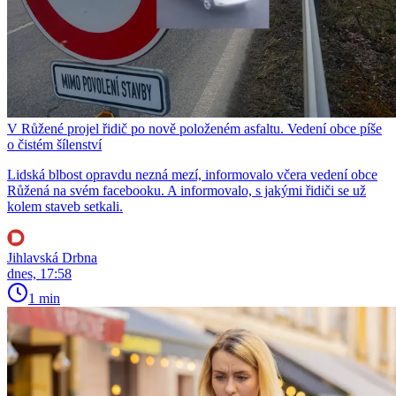
V Růžené projel řidič po nově položeném asfaltu. Vedení obce píše
o čistém šílenství
Lidská blbost opravdu nezná mezí, informovalo včera vedení obce
Růžená na svém facebooku. A informovalo, s jakými řidiči se už
kolem staveb setkali.
Jihlavská Drbna
dnes, 17:58
1 min