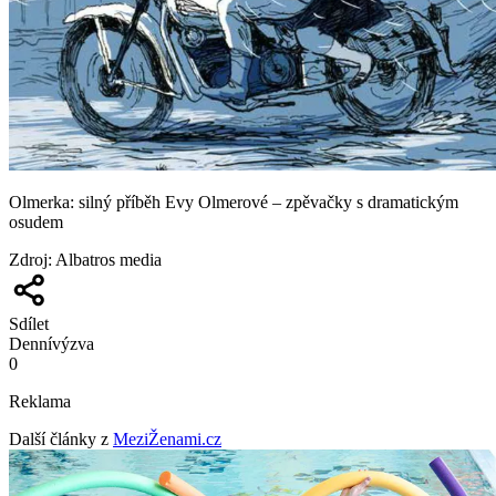
Olmerka: silný příběh Evy Olmerové – zpěvačky s dramatickým
osudem
Zdroj
:
Albatros media
Sdílet
Denní
výzva
0
Reklama
Další články z
MeziŽenami.cz