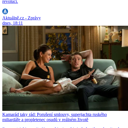
revoluci.
Aktuálně.cz - Zprávy
dnes, 18:11
Kamarád taky rád: Porušení smlouvy, superjachta ruského
miliardáře a propletenec osudů v reálném životě