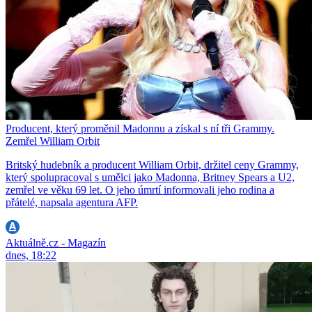
Producent, který proměnil Madonnu a získal s ní tři Grammy.
Zemřel William Orbit
Britský hudebník a producent William Orbit, držitel ceny Grammy,
který spolupracoval s umělci jako Madonna, Britney Spears a U2,
zemřel ve věku 69 let. O jeho úmrtí informovali jeho rodina a
přátelé, napsala agentura AFP.
Aktuálně.cz - Magazín
dnes, 18:22