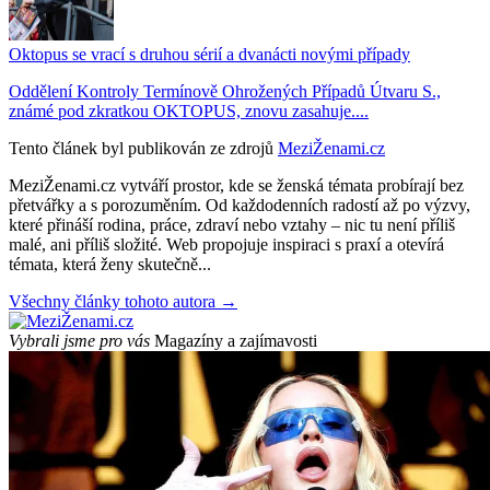
Oktopus se vrací s druhou sérií a dvanácti novými případy
Oddělení Kontroly Termínově Ohrožených Případů Útvaru S.,
známé pod zkratkou OKTOPUS, znovu zasahuje....
Tento článek byl publikován ze zdrojů
MeziŽenami.cz
MeziŽenami.cz vytváří prostor, kde se ženská témata probírají bez
přetvářky a s porozuměním. Od každodenních radostí až po výzvy,
které přináší rodina, práce, zdraví nebo vztahy – nic tu není příliš
malé, ani příliš složité. Web propojuje inspiraci s praxí a otevírá
témata, která ženy skutečně...
Všechny články tohoto autora →
Vybrali jsme pro vás
Magazíny a zajímavosti