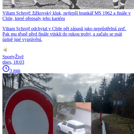
Viliam Schrojf: žižkovský kluk, nejlepší brankář MS 1962 a finále v
Chile, které přepsaly jeho kariéru
Viliam Schrojf odchytal v Chile pět zápasů jako neprůstřelná zeď.
Pak mu těsně před finále vtiskli do rukou trofej, a začalo se psát
úplně jiné vyprávění.
SportyŽivě
dnes, 18:03
3 min