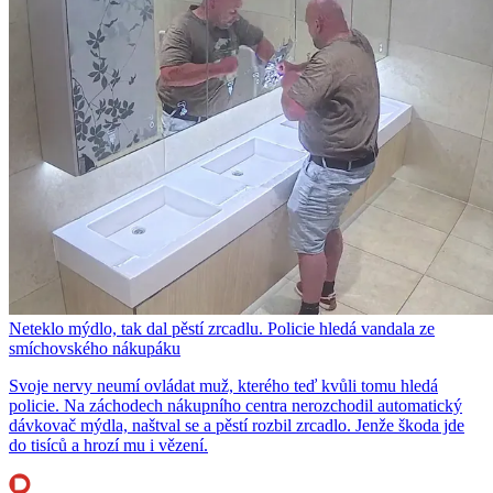
Neteklo mýdlo, tak dal pěstí zrcadlu. Policie hledá vandala ze
smíchovského nákupáku
Svoje nervy neumí ovládat muž, kterého teď kvůli tomu hledá
policie. Na záchodech nákupního centra nerozchodil automatický
dávkovač mýdla, naštval se a pěstí rozbil zrcadlo. Jenže škoda jde
do tisíců a hrozí mu i vězení.