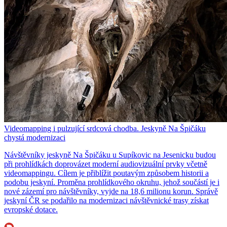
Videomapping i pulzující srdcová chodba. Jeskyně Na Špičáku
chystá modernizaci
Návštěvníky jeskyně Na Špičáku u Supíkovic na Jesenicku budou
při prohlídkách doprovázet moderní audiovizuální prvky včetně
videomappingu. Cílem je přiblížit poutavým způsobem historii a
podobu jeskyní. Proměna prohlídkového okruhu, jehož součástí je i
nové zázemí pro návštěvníky, vyjde na 18,6 milionu korun. Správě
jeskyní ČR se podařilo na modernizaci návštěvnické trasy získat
evropské dotace.