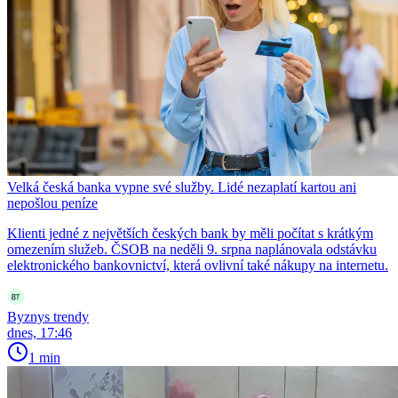
Velká česká banka vypne své služby. Lidé nezaplatí kartou ani
nepošlou peníze
Klienti jedné z největších českých bank by měli počítat s krátkým
omezením služeb. ČSOB na neděli 9. srpna naplánovala odstávku
elektronického bankovnictví, která ovlivní také nákupy na internetu.
Byznys trendy
dnes, 17:46
1 min