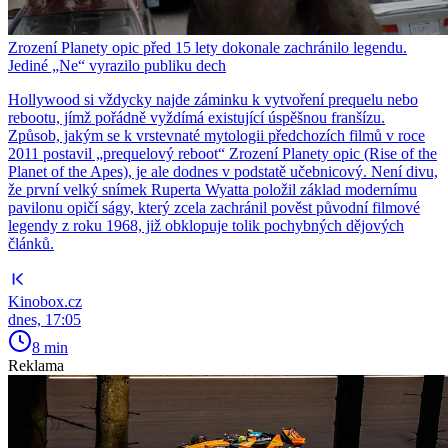
Zrození Planety opic před 15 lety dokonale zachránilo legendu.
Jediné „Ne“ vyrazilo publiku dech
Hollywood si vždycky najde záminku k vytvoření prequelu nebo
rebootu, jímž pořádně vyždímá existující úspěšnou franšízu.
Způsob, jakým se k vrstevnaté mytologii předchozích filmů v roce
2011 postavil „prequelový reboot“ Zrození Planety opic (Rise of the
Planet of the Apes), je ale dodnes v podstatě učebnicový. Není divu,
že první velký snímek Ruperta Wyatta položil základ modernímu
pavilonu opičí ságy, který zcela zachránil pověst původní filmové
legendy z roku 1968, již obklopuje tolik pochybných dějových
článků.
Kinobox.cz
dnes, 17:05
8 min
Reklama