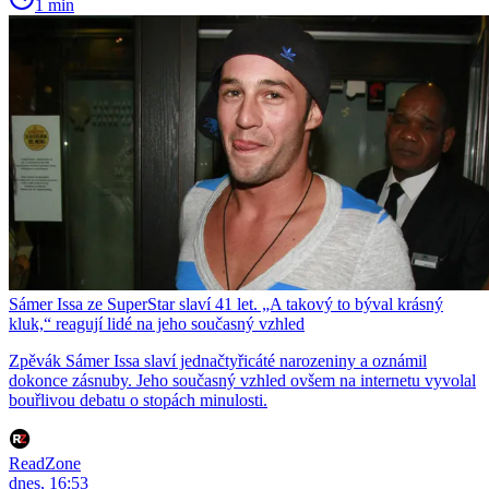
1 min
Sámer Issa ze SuperStar slaví 41 let. „A takový to býval krásný
kluk,“ reagují lidé na jeho současný vzhled
Zpěvák Sámer Issa slaví jednačtyřicáté narozeniny a oznámil
dokonce zásnuby. Jeho současný vzhled ovšem na internetu vyvolal
bouřlivou debatu o stopách minulosti.
ReadZone
dnes, 16:53