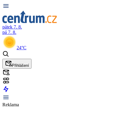
pátek 7. 8.
pá 7. 8.
24°C
Přihlášení
Reklama