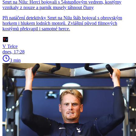
Smrt na Nilu: Herci bojovali s 54stupňovým vedrem, kostýmy
vznikaly z nouze a parník musely táhnout čluny
Při natáčení detektivky Smrt na Nilu štáb bojoval s obrovským
horkem i hlukem lodních motorů. Zvláštní původ filmových
kostýmů překvapil i samotné herce.
V Telce
dnes, 17:28
3 min