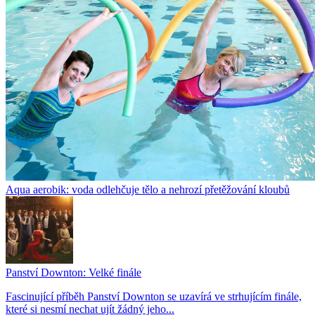
Aqua aerobik: voda odlehčuje tělo a nehrozí přetěžování kloubů
Panství Downton: Velké finále
Fascinující příběh Panství Downton se uzavírá ve strhujícím finále,
které si nesmí nechat ujít žádný jeho...