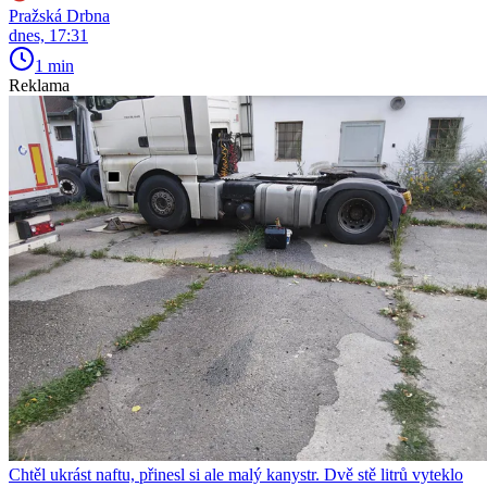
Pražská Drbna
dnes, 17:31
1 min
Reklama
Chtěl ukrást naftu, přinesl si ale malý kanystr. Dvě stě litrů vyteklo