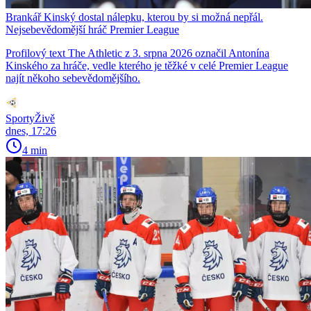
Brankář Kinský dostal nálepku, kterou by si možná nepřál.
Nejsebevědomější hráč Premier League
Profilový text The Athletic z 3. srpna 2026 označil Antonína
Kinského za hráče, vedle kterého je těžké v celé Premier League
najít někoho sebevědomějšího.
SportyŽivě
dnes, 17:26
4 min