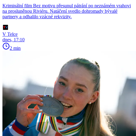
Kriminální film Bez motivu přesunul pátrání po neznámém vrahovi
na prosluněnou Riviéru. Natáčení svedlo dohromady bývalé
partnery a odhalilo vzácné rekvizity.
V Telce
dnes, 17:10
2 min