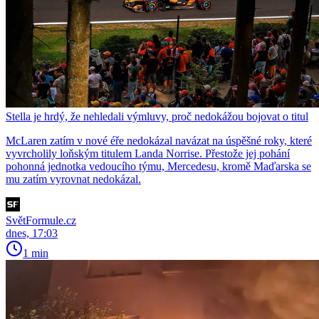
Stella je hrdý, že nehledali výmluvy, proč nedokážou bojovat o titul
McLaren zatím v nové éře nedokázal navázat na úspěšné roky, které
vyvrcholily loňským titulem Landa Norrise. Přestože jej pohání
pohonná jednotka vedoucího týmu, Mercedesu, kromě Maďarska se
mu zatím vyrovnat nedokázal.
SvětFormule.cz
dnes, 17:03
1 min