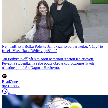
Nejmladší syn Bolka Polívky Jan ukázal svou partnerku. Vždyť to
je celá Vlastička z Dědictví, píší lidé
Jan Polívka tvoří pár s mladou herečkou Anetou Kalertovou.
Půvabná studentka na sebe poutá obrovskou pozornost kvůli
nápadné podobě s Dagmar Havlovou.
ReadZone
dnes, 18:12
4 min