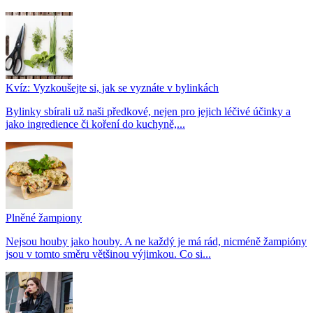
Kvíz: Vyzkoušejte si, jak se vyznáte v bylinkách
Bylinky sbírali už naši předkové, nejen pro jejich léčivé účinky a
jako ingredience či koření do kuchyně,...
Plněné žampiony
Nejsou houby jako houby. A ne každý je má rád, nicméně žampióny
jsou v tomto směru většinou výjimkou. Co si...