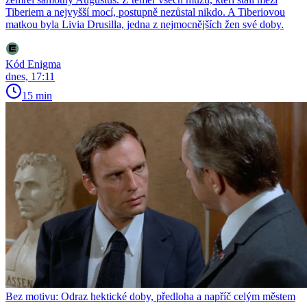
Tiberiem a nejvyšší mocí, postupně nezůstal nikdo. A Tiberiovou
matkou byla Livia Drusilla, jedna z nejmocnějších žen své doby.
Kód Enigma
dnes, 17:11
15 min
Bez motivu: Odraz hektické doby, předloha a napříč celým městem