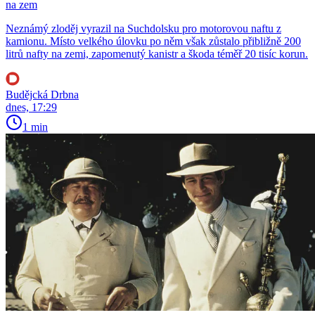
na zem
Neznámý zloděj vyrazil na Suchdolsku pro motorovou naftu z
kamionu. Místo velkého úlovku po něm však zůstalo přibližně 200
litrů nafty na zemi, zapomenutý kanistr a škoda téměř 20 tisíc korun.
Budějcká Drbna
dnes, 17:29
1 min