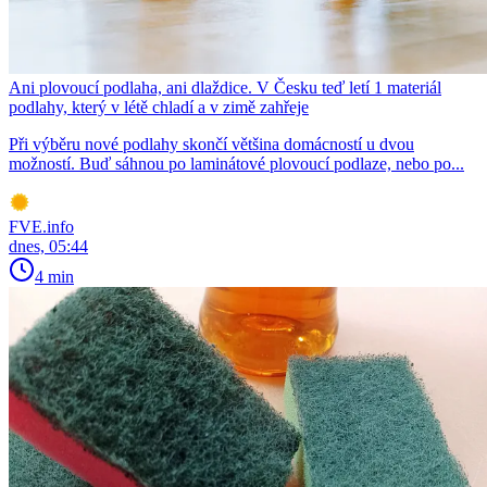
Ani plovoucí podlaha, ani dlaždice. V Česku teď letí 1 materiál
podlahy, který v létě chladí a v zimě zahřeje
Při výběru nové podlahy skončí většina domácností u dvou
možností. Buď sáhnou po laminátové plovoucí podlaze, nebo po...
FVE.info
dnes, 05:44
4 min