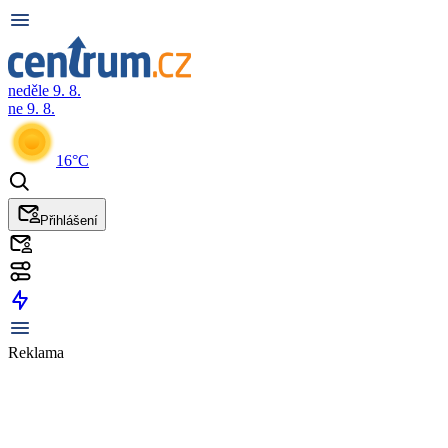
neděle 9. 8.
ne 9. 8.
16°C
Přihlášení
Reklama