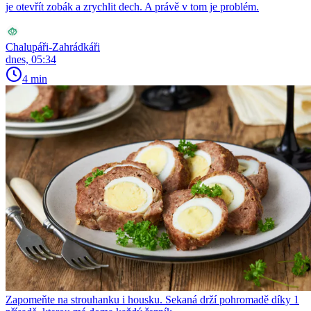
je otevřít zobák a zrychlit dech. A právě v tom je problém.
Chalupáři-Zahrádkáři
dnes, 05:34
4 min
Zapomeňte na strouhanku i housku. Sekaná drží pohromadě díky 1