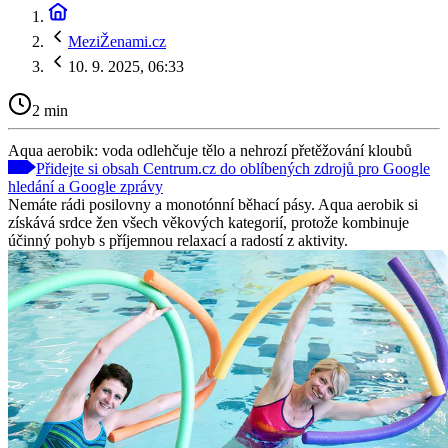
MeziŽenami.cz
10. 9. 2025, 06:33
2 min
Aqua aerobik: voda odlehčuje tělo a nehrozí přetěžování kloubů
Přidejte si obsah Centrum.cz do oblíbených zdrojů pro Google
hledání a Google zprávy
Nemáte rádi posilovny a monotónní běhací pásy. Aqua aerobik si
získává srdce žen všech věkových kategorií, protože kombinuje
účinný pohyb s příjemnou relaxací a radostí z aktivity.