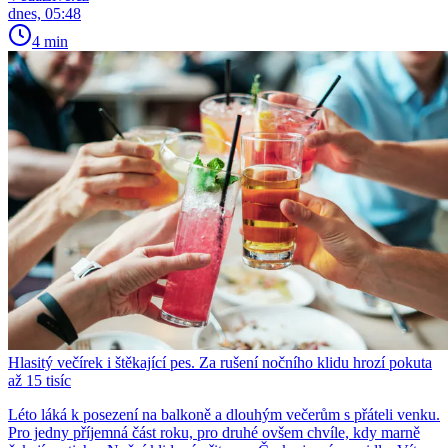
dnes, 05:48
4 min
Hlasitý večírek i štěkající pes. Za rušení nočního klidu hrozí pokuta
až 15 tisíc
Léto láká k posezení na balkoně a dlouhým večerům s přáteli venku.
Pro jedny příjemná část roku, pro druhé ovšem chvíle, kdy marně