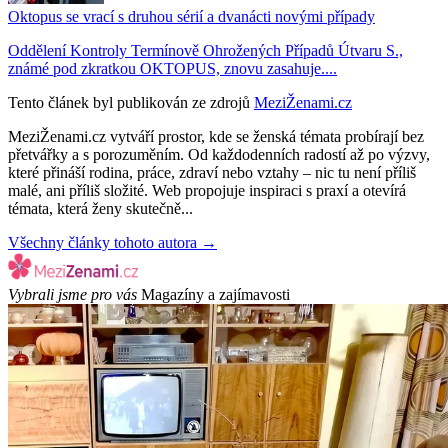
Oktopus se vrací s druhou sérií a dvanácti novými případy
Oddělení Kontroly Termínově Ohrožených Případů Útvaru S.,
známé pod zkratkou OKTOPUS, znovu zasahuje....
Tento článek byl publikován ze zdrojů
MeziŽenami.cz
MeziŽenami.cz vytváří prostor, kde se ženská témata probírají bez
přetvářky a s porozuměním. Od každodenních radostí až po výzvy,
které přináší rodina, práce, zdraví nebo vztahy – nic tu není příliš
malé, ani příliš složité. Web propojuje inspiraci s praxí a otevírá
témata, která ženy skutečně...
Všechny články tohoto autora →
Vybrali jsme pro vás
Magazíny a zajímavosti