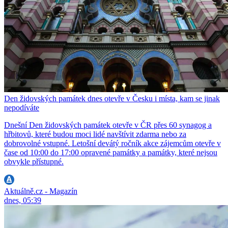
Den židovských památek dnes otevře v Česku i místa, kam se jinak
nepodíváte
Dnešní Den židovských památek otevře v ČR přes 60 synagog a
hřbitovů, které budou moci lidé navštívit zdarma nebo za
dobrovolné vstupné. Letošní devátý ročník akce zájemcům otevře v
čase od 10:00 do 17:00 opravené památky a památky, které nejsou
obvykle přístupné.
Aktuálně.cz - Magazín
dnes, 05:39