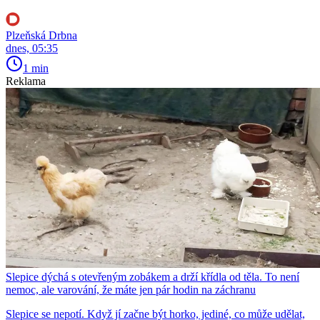
Plzeňská Drbna
dnes, 05:35
1 min
Reklama
Slepice dýchá s otevřeným zobákem a drží křídla od těla. To není
nemoc, ale varování, že máte jen pár hodin na záchranu
Slepice se nepotí. Když jí začne být horko, jediné, co může udělat,