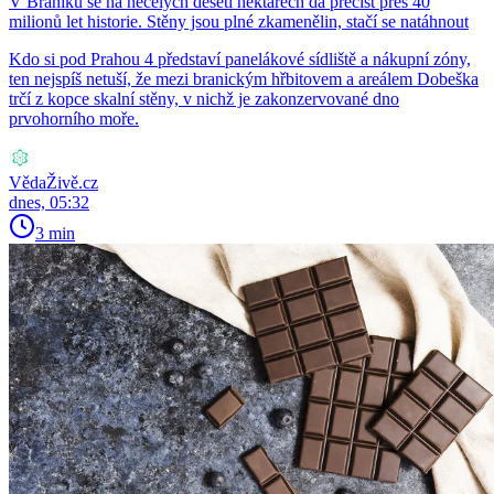
V Braníku se na necelých deseti hektarech dá přečíst přes 40
milionů let historie. Stěny jsou plné zkamenělin, stačí se natáhnout
Kdo si pod Prahou 4 představí panelákové sídliště a nákupní zóny,
ten nejspíš netuší, že mezi branickým hřbitovem a areálem Dobeška
trčí z kopce skalní stěny, v nichž je zakonzervované dno
prvohorního moře.
VědaŽivě.cz
dnes, 05:32
3 min