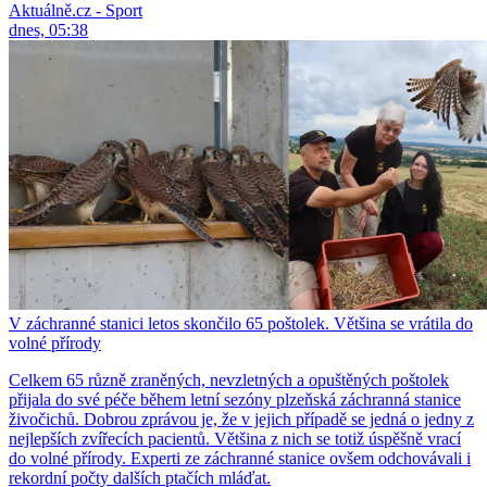
Aktuálně.cz - Sport
dnes, 05:38
V záchranné stanici letos skončilo 65 poštolek. Většina se vrátila do
volné přírody
Celkem 65 různě zraněných, nevzletných a opuštěných poštolek
přijala do své péče během letní sezóny plzeňská záchranná stanice
živočichů. Dobrou zprávou je, že v jejich případě se jedná o jedny z
nejlepších zvířecích pacientů. Většina z nich se totiž úspěšně vrací
do volné přírody. Experti ze záchranné stanice ovšem odchovávali i
rekordní počty dalších ptačích mláďat.