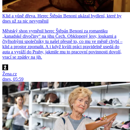
Klid a vůně dřeva. Herec Štěpán Benoni ukázal bydlení, které by
dnes už za nic nevyměnil
Městský shon vyměnil herec Štěpán Benoni za romantiku
„kanadské divočiny“ na jihu Čech. Obklopený lesy, loukami a
čtyřnohými společníky tu našel přesně to, co mu ve městě chybí –
klid a prostor zpomalit. A i když kvůli práci pravidelně usedá do
auta a vyráží do Prahy, jakmile mu to pracovní povinnosti dovolí,
vrací se zpátky na jih.
Žena.cz
dnes, 05:59