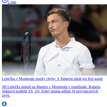
2 min
Lehečku v Montrealu srazily chyby. S Jódarem uhrál jen šest gamů
Jiří Lehečka dohrál na Masters v Montrealu v osmifinále. Rafaelu
Jódarovi podlehl 3:6, 3:6, český tenista udělal 34 nevynucených
chyb.