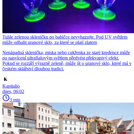
Tuhle zelenou skleničku po babičce nevyhazujte. Pod UV světlem
může odhalit uranové sklo, za které se platí zlatem
Nenápadná sklenička, miska nebo cukřenka ze staré kredence může
po nasvícení ultrafialovým světlem předvést překvapivý efekt.
Pokud se rozzáří výrazně zeleně, může jít o uranové sklo, které má v
českém sklářství dlouhou tradici.
Kapitalio
dnes, 06:02
3 min