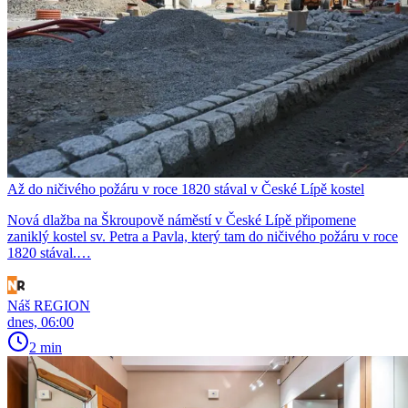
Až do ničivého požáru v roce 1820 stával v České Lípě kostel
Nová dlažba na Škroupově náměstí v České Lípě připomene
zaniklý kostel sv. Petra a Pavla, který tam do ničivého požáru v roce
1820 stával.…
Náš REGION
dnes, 06:00
2 min