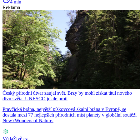
4 min
Reklama
Český přírodní útvar zaujal svět. Brzy by mohl získat titul nového
divu světa. UNESCO je ale proti
Pravčická brána, největší pískovcová skalní brána v Evropě, se
dostala mezi 77 nejlepších přírodních míst planety v globální soutěži
New7Wonders of Nature.
VědaŽivě.cz