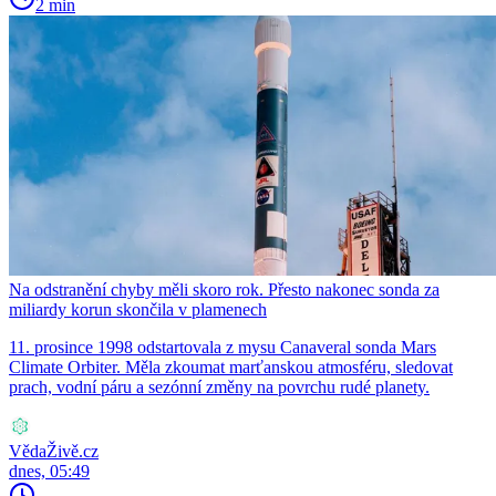
2 min
Na odstranění chyby měli skoro rok. Přesto nakonec sonda za
miliardy korun skončila v plamenech
11. prosince 1998 odstartovala z mysu Canaveral sonda Mars
Climate Orbiter. Měla zkoumat marťanskou atmosféru, sledovat
prach, vodní páru a sezónní změny na povrchu rudé planety.
VědaŽivě.cz
dnes, 05:49