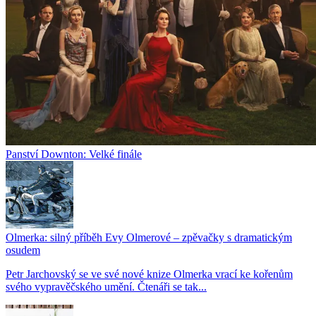
Panství Downton: Velké finále
Olmerka: silný příběh Evy Olmerové – zpěvačky s dramatickým
osudem
Petr Jarchovský se ve své nové knize Olmerka vrací ke kořenům
svého vypravěčského umění. Čtenáři se tak...