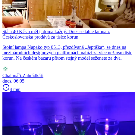
Stála 40 Kčs a měl ji doma každý. Dnes se tahle lampa z
Československa prodává za tisíce korun
Stolní lampa Napako typ 0513, přezdívaná „Jeptiška“, se dnes na
mezinárodních designových platformách nabízí za více než osm tisíc
korun. Na českém bazaru přitom stejný model seženete za dva.
Chalupáři-Zahrádkáři
dnes, 06:05
4 min