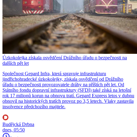
Úzkokolejka získala osvědčení Drážního úřadu o bezpečnosti na
dalších pět let
Společnost Gepard Infra, která spravuje infrastrukturu
jindřichohradecké úzkokolejky, získala osvědčení od Drážního
úřadu o bezpečnosti provozovatele dráhy na příštích pět let. Od
Státního fondu dopravní infrastruktury (SFDI) také získá na letošní
rok 17 milionů korun na obnovu tratí. Gepard Express letos v dubnu
obnovil na historických tratích provoz po 3,5 letech. Vlaky zastavila
insolvence předchozího majitele.
Budějcká Drbna
dnes, 05:50