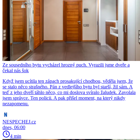
Ze sousedního bytu vycházel hrozný puch. Vyrazili jsme dveře a
čekal nás šok
Když jsem ucítila ten zápach prosakující chodbou, věděla jsem, že
se stalo něco strašného. Pán z vedlejšího bytu byl starší, žil sám. A
teď z jeho dveří táhlo něco, co mi doslova svíralo žaludek. Zavolala
jsem správce. Ten policii. A pak přišel moment, na který nikdy
nezapomenu.
NESPECHEJ.cz
dnes, 06:00
4 min