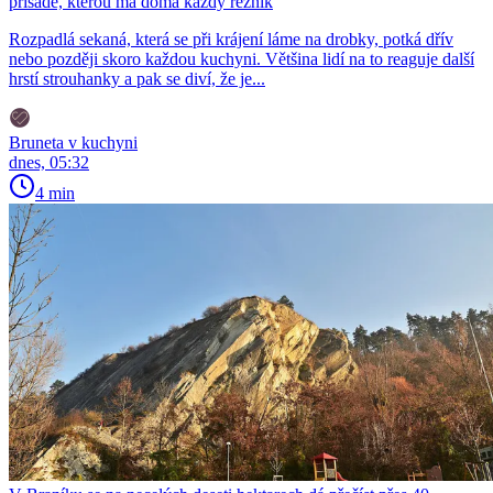
přísadě, kterou má doma každý řezník
Rozpadlá sekaná, která se při krájení láme na drobky, potká dřív
nebo později skoro každou kuchyni. Většina lidí na to reaguje další
hrstí strouhanky a pak se diví, že je...
Bruneta v kuchyni
dnes, 05:32
4 min