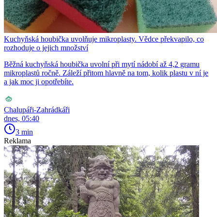
Kuchyňská houbička uvolňuje mikroplasty. Vědce překvapilo, co
rozhoduje o jejich množství
Běžná kuchyňská houbička uvolní při mytí nádobí až 4,2 gramu
mikroplastů ročně. Záleží přitom hlavně na tom, kolik plastu v ní je
a jak moc ji opotřebíte.
Chalupáři-Zahrádkáři
dnes, 05:40
3 min
Reklama