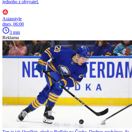
jednoho z obyvatel.
Asianstyle
dnes, 06:00
3 min
Reklama
Ten je jak Ovečkin, zírali v Buffalu na Čecha. Dodnes nechápou, že