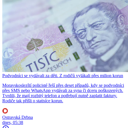
Podvodníci se vydávali za děti. Z rodičů vylákali přes milion korun
Moravskoslezští policisté řeší přes deset případů, kdy se podvodníci
přes SMS nebo WhatsApp vydávali za syna či dceru poškozených.
Tvrdili, že mají rozbitý telefon a potřebují nutně zaplatit faktury.
Rodiče tak přišli o statisíce korun.
Ostravská Drbna
dnes, 05:38