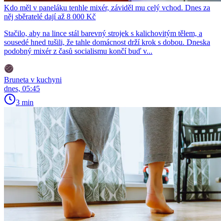
Kdo měl v paneláku tenhle mixér, záviděl mu celý vchod. Dnes za
něj sběratelé dají až 8 000 Kč
Stačilo, aby na lince stál barevný strojek s kalichovitým tělem, a
sousedé hned tušili, že tahle domácnost drží krok s dobou. Dneska
podobný mixér z časů socialismu končí buď v...
Bruneta v kuchyni
dnes, 05:45
3 min