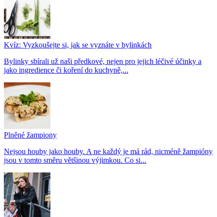
Kvíz: Vyzkoušejte si, jak se vyznáte v bylinkách
Bylinky sbírali už naši předkové, nejen pro jejich léčivé účinky a
jako ingredience či koření do kuchyně,...
Plněné žampiony
Nejsou houby jako houby. A ne každý je má rád, nicméně žampióny
jsou v tomto směru většinou výjimkou. Co si...