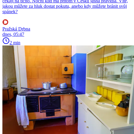
čekají na ticho. Noční klid má přitom v Česku jasná pravidla. Víte,
jakou můžete za hluk dostat pokutu, anebo kdy můžete bránit svůj
spánek?
Pražská Drbna
dnes, 05:47
2 min