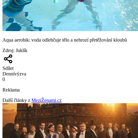
Aqua aerobik: voda odlehčuje tělo a nehrozí přetěžování kloubů
Zdroj
:
Juklík
Sdílet
Denní
výzva
0
Reklama
Další články z
MeziŽenami.cz