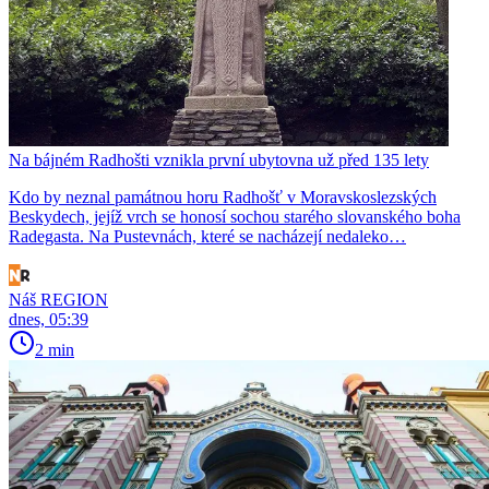
Na bájném Radhošti vznikla první ubytovna už před 135 lety
Kdo by neznal památnou horu Radhošť v Moravskoslezských
Beskydech, jejíž vrch se honosí sochou starého slovanského boha
Radegasta. Na Pustevnách, které se nacházejí nedaleko…
Náš REGION
dnes, 05:39
2 min