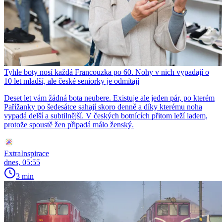
Tyhle boty nosí každá Francouzka po 60. Nohy v nich vypadají o
10 let mladší, ale české seniorky je odmítají
Deset let vám žádná bota neubere. Existuje ale jeden pár, po kterém
Pařížanky po šedesátce sahají skoro denně a díky kterému noha
vypadá delší a subtilnější. V českých botnících přitom leží ladem,
protože spoustě žen připadá málo ženský.
ExtraInspirace
dnes, 05:55
3 min