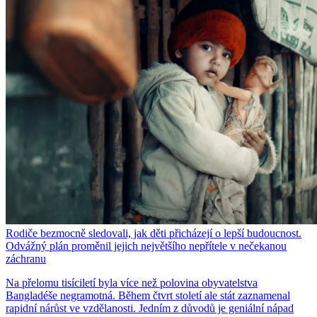
Rodiče bezmocně sledovali, jak děti přicházejí o lepší budoucnost.
Odvážný plán proměnil jejich největšího nepřítele v nečekanou
záchranu
Na přelomu tisíciletí byla více než polovina obyvatelstva
Bangladéše negramotná. Během čtvrt století ale stát zaznamenal
rapidní nárůst ve vzdělanosti. Jedním z důvodů je geniální nápad