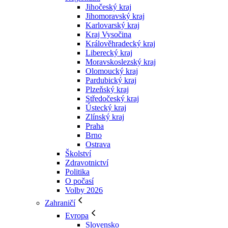
Jihočeský kraj
Jihomoravský kraj
Karlovarský kraj
Kraj Vysočina
Králověhradecký kraj
Liberecký kraj
Moravskoslezský kraj
Olomoucký kraj
Pardubický kraj
Plzeňský kraj
Středočeský kraj
Ústecký kraj
Zlínský kraj
Praha
Brno
Ostrava
Školství
Zdravotnictví
Politika
O počasí
Volby 2026
Zahraničí
Evropa
Slovensko