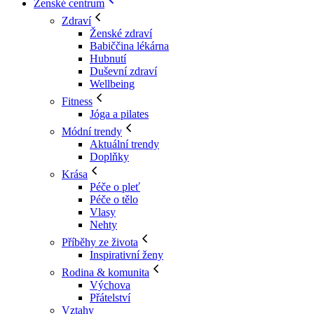
Ženské centrum
Zdraví
Ženské zdraví
Babiččina lékárna
Hubnutí
Duševní zdraví
Wellbeing
Fitness
Jóga a pilates
Módní trendy
Aktuální trendy
Doplňky
Krása
Péče o pleť
Péče o tělo
Vlasy
Nehty
Příběhy ze života
Inspirativní ženy
Rodina & komunita
Výchova
Přátelství
Vztahy