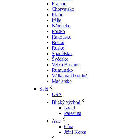
Francie
Chorvatsko
Island
Itálie
Německo
Polsko
Rakousko
Řecko
Rusko
Španělsko
Švédsko
Velká Británie
Rumunsko
Válka na Ukrajině
Maďarsko
Svět
USA
Blízký východ
Izrael
Palestina
Asie
Čína
Jižní Korea