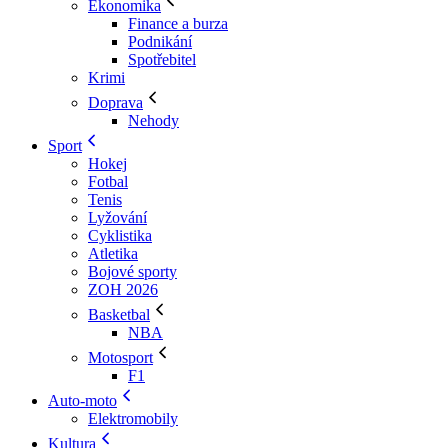
Ekonomika
Finance a burza
Podnikání
Spotřebitel
Krimi
Doprava
Nehody
Sport
Hokej
Fotbal
Tenis
Lyžování
Cyklistika
Atletika
Bojové sporty
ZOH 2026
Basketbal
NBA
Motosport
F1
Auto-moto
Elektromobily
Kultura