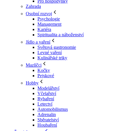
Pro hospodyňky
Zahrada
Osobní rozvoj
Psychologie
Management
Kariéra
Spiritualita a náboženství
Jídlo a vaření
Světová gastronomie
Levné vaření
Kulinářské triky
Mazlíčci
Kočky
Pejskové
Hobby
Modelářství
Včelařství
Rybaření
Letectví
Automobilismus
Adrenalin
Sběratelství
Houbaření