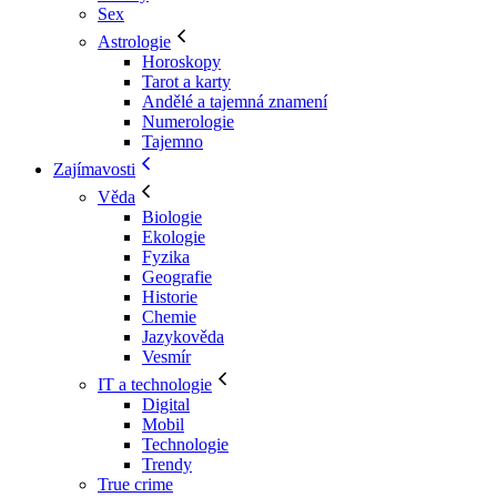
Sex
Astrologie
Horoskopy
Tarot a karty
Andělé a tajemná znamení
Numerologie
Tajemno
Zajímavosti
Věda
Biologie
Ekologie
Fyzika
Geografie
Historie
Chemie
Jazykověda
Vesmír
IT a technologie
Digital
Mobil
Technologie
Trendy
True crime