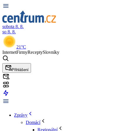
sobota 8. 8.
so 8. 8.
21°C
Internet
Firmy
Recepty
Slovníky
Přihlášení
Zprávy
Domácí
Regionální