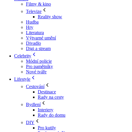
Filmy & kino
Televize
Reality show
Hudba
Hry
Literatura
Výtvarné umění
Divadlo
Digi a stream
Celebrity
Módní policie
Pro pamětníky
Nové tváře
Lifestyle
Cestování
Destinace
Rady na cesty
Bydlení
Interiery
Rady do domu
DIY
Pro kutily