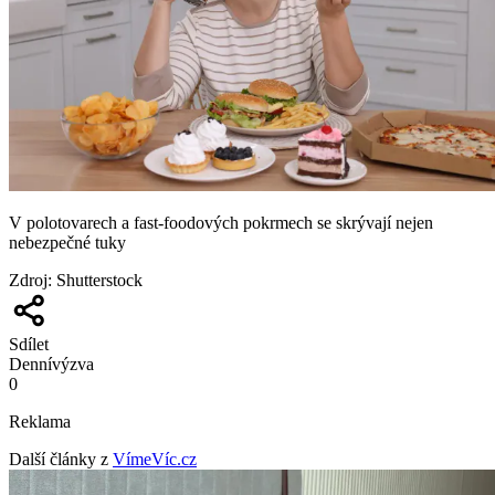
V polotovarech a fast-foodových pokrmech se skrývají nejen
nebezpečné tuky
Zdroj
:
Shutterstock
Sdílet
Denní
výzva
0
Reklama
Další články z
VímeVíc.cz