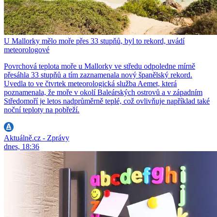
U Mallorky mělo moře přes 33 stupňů, byl to rekord, uvádí
meteorologové
Povrchová teplota moře u Mallorky ve středu odpoledne mírně
přesáhla 33 stupňů a tím zaznamenala nový španělský rekord.
Uvedla to ve čtvrtek meteorologická služba Aemet, která
poznamenala, že moře v okolí Baleárských ostrovů a v západním
Středomoří je letos nadprůměrně teplé, což ovlivňuje například také
noční teploty na pobřeží.
Aktuálně.cz - Zprávy
dnes, 18:36