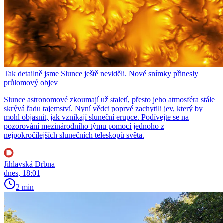
Tak detailně jsme Slunce ještě neviděli. Nové snímky přinesly
průlomový objev
Slunce astronomové zkoumají už staletí, přesto jeho atmosféra stále
skrývá řadu tajemství. Nyní vědci poprvé zachytili jev, který by
mohl objasnit, jak vznikají sluneční erupce. Podívejte se na
pozorování mezinárodního týmu pomocí jednoho z
nejpokročilejších slunečních teleskopů světa.
Jihlavská Drbna
dnes, 18:01
2 min