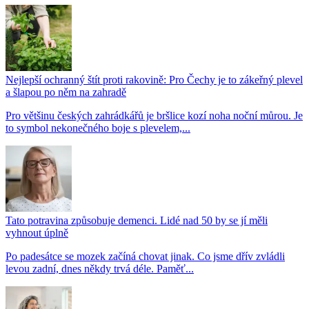
Nejlepší ochranný štít proti rakovině: Pro Čechy je to zákeřný plevel
a šlapou po něm na zahradě
Pro většinu českých zahrádkářů je bršlice kozí noha noční můrou. Je
to symbol nekonečného boje s plevelem,...
Tato potravina způsobuje demenci. Lidé nad 50 by se jí měli
vyhnout úplně
Po padesátce se mozek začíná chovat jinak. Co jsme dřív zvládli
levou zadní, dnes někdy trvá déle. Paměť...