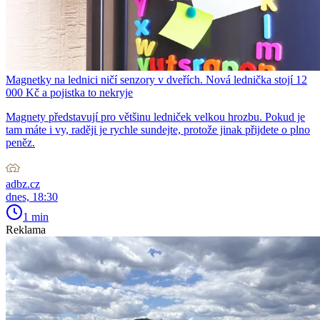
Magnetky na lednici ničí senzory v dveřích. Nová lednička stojí 12
000 Kč a pojistka to nekryje
Magnety představují pro většinu ledniček velkou hrozbu. Pokud je
tam máte i vy, raději je rychle sundejte, protože jinak přijdete o plno
peněz.
adbz.cz
dnes, 18:30
1 min
Reklama