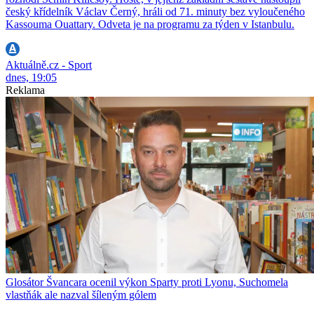
český křídelník Václav Černý, hráli od 71. minuty bez vyloučeného
Kassouma Ouattary. Odveta je na programu za týden v Istanbulu.
Aktuálně.cz - Sport
dnes, 19:05
Reklama
Glosátor Švancara ocenil výkon Sparty proti Lyonu, Suchomela
vlastňák ale nazval šíleným gólem