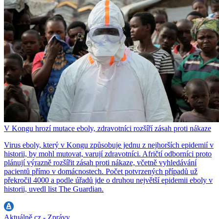
V Kongu hrozí mutace eboly, zdravotníci rozšíří zásah proti nákaze
Virus eboly, který v Kongu způsobuje jednu z nejhorších epidemií v
historii, by mohl mutovat, varují zdravotníci. Afričtí odborníci proto
plánují výrazně rozšířit zásah proti nákaze, včetně vyhledávání
pacientů přímo v domácnostech. Počet potvrzených případů už
překročil 4000 a podle úřadů jde o druhou největší epidemii eboly v
historii, uvedl list The Guardian.
Aktuálně.cz - Zprávy