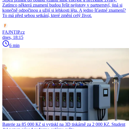
Zatímco některá znamení budou řešit nejistoty v partnerství, jiná si
konečně odpočinou a užijí si lehkosti léta. A jedno šťastné znamení?
To má před sebou setkání, které změní celý život.
FAJNTIP.cz
dnes, 18:15
6 min
Baterie za 85 000 Kč si vytiskl na 3D tiskárně za 2 000 Kč. Student