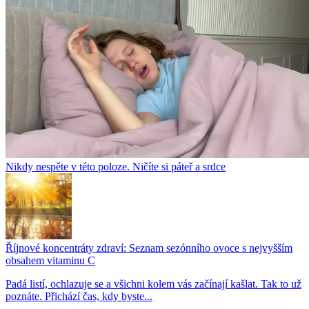
Nikdy nespěte v této poloze. Ničíte si páteř a srdce
Říjnové koncentráty zdraví: Seznam sezónního ovoce s nejvyšším
obsahem vitaminu C
Padá listí, ochlazuje se a všichni kolem vás začínají kašlat. Tak to už
poznáte. Přichází čas, kdy byste...