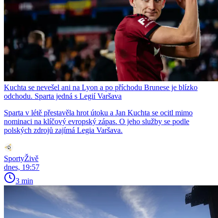
Kuchta se nevešel ani na Lyon a po příchodu Brunese je blízko
odchodu. Sparta jedná s Legií Varšava
Sparta v létě přestavěla hrot útoku a Jan Kuchta se ocitl mimo
nominaci na klíčový evropský zápas. O jeho služby se podle
polských zdrojů zajímá Legia Varšava.
SportyŽivě
dnes, 19:57
3 min