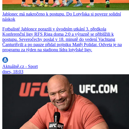
Jablonec má nakročeno k postupu. Do Lotyšska si poveze solidní
náskok
Fotbalisté Jablonce porazili v úvodním utkání 3. předkola
Konferenční ligy RFS Riga doma 2:0 a výrazně se přiblížili k
postupu. Severočechy poslal v 18. minutě do vedení Vachtang
Čanturišvili a po pauze přidal pojistku Matěj Polidar. Odveta je na
programu za týden na stadionu lídra lotyšské ligy.
Aktuálně.cz - Sport
dnes, 18:03