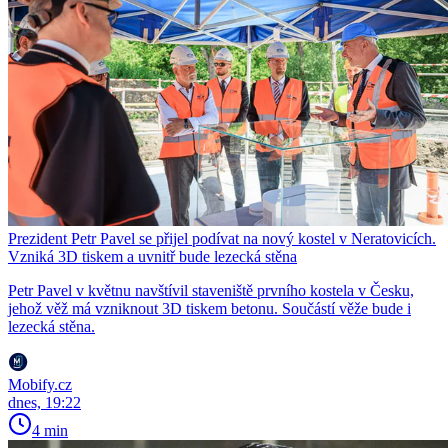
Prezident Petr Pavel se přijel podívat na nový kostel v Neratovicích.
Vzniká 3D tiskem a uvnitř bude lezecká stěna
Petr Pavel v květnu navštívil staveniště prvního kostela v Česku,
jehož věž má vzniknout 3D tiskem betonu. Součástí věže bude i
lezecká stěna.
Mobify.cz
dnes, 19:22
4 min