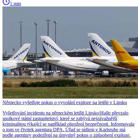
1 min
Německo vyšetřuje pokus o vyvolání exploze na letišti v Lipsku
Vyšetřování incidentu na německém letišti Lipsko/Halle převzalo
spolkové státní zastupitelství, které se zabývá nejzávažnější
kriminalitou týkající se například ohrožení bezpečnosti. Informovala
o tom ve čtvrtek agentura DPA. Úřad se sídlem v Karlsruhe má
podle agentury podezření na úmyslný pokus o způsobení exploze.