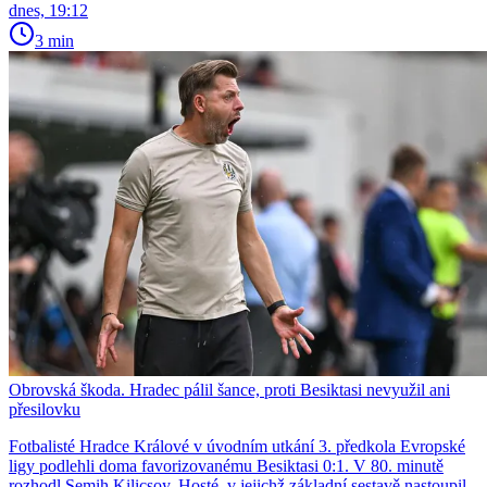
dnes, 19:12
3 min
Obrovská škoda. Hradec pálil šance, proti Besiktasi nevyužil ani
přesilovku
Fotbalisté Hradce Králové v úvodním utkání 3. předkola Evropské
ligy podlehli doma favorizovanému Besiktasi 0:1. V 80. minutě
rozhodl Semih Kilicsoy. Hosté, v jejichž základní sestavě nastoupil