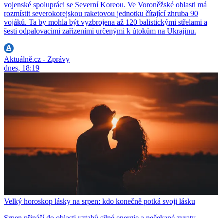
vojenské spolupráci se Severní Koreou. Ve Voroněžské oblasti má
rozmístit severokorejskou raketovou jednotku čítající zhruba 90
vojáků. Ta by mohla být vyzbrojena až 120 balistickými střelami a
šesti odpalovacími zařízeními určenými k útokům na Ukrajinu.
Aktuálně.cz - Zprávy
dnes, 18:19
Velký horoskop lásky na srpen: kdo konečně potká svoji lásku
Srpen přináší do oblasti vztahů silné energie a nečekané zvraty.