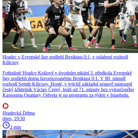
Hradec v Evropské lize podlehl Besiktasi 0:1, v oslabení rozhodl
Kilicsoy
Fotbalisté Hradce Králové v úvodním utkání 3. předkola Evropské
ligy podlehli doma favorizovanému Besiktasi 0:1. V 80. minutě
rozhodl Semih Kilicsoy. Hosté, v jejichž základní sestavě nastoupil
český křídelník Václav Černý, hráli od 71. minuty bez vyloučeného
Kassouma Ouattary. Odveta je na programu za týden v Istanbulu.
Hradecká Drbna
dnes, 19:30
2 min