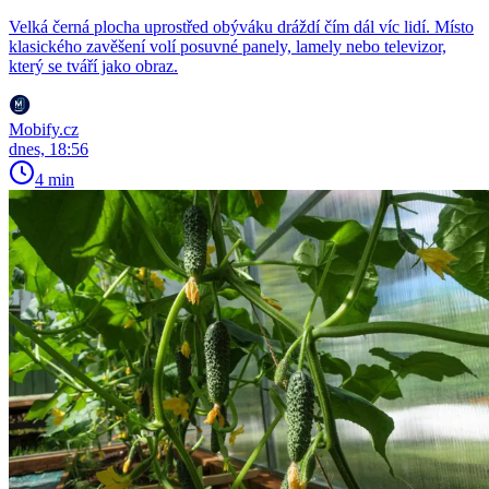
Velká černá plocha uprostřed obýváku dráždí čím dál víc lidí. Místo
klasického zavěšení volí posuvné panely, lamely nebo televizor,
který se tváří jako obraz.
Mobify.cz
dnes, 18:56
4 min