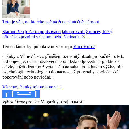
Toto je věk, od kterého začíná žena skutečně stárnout
Stárnutí žen je často popisováno jako pozvolný proces, který
přichází s prvními vráskami nebo šedinami. Z...
Tento článek byl publikován ze zdrojů
VímeVíc.cz
Články z VímeVíce.cz přinášejí rozmanitý obsah pro každého, kdo
rád objevuje, učí se nové věci nebo hledá odpovědi na praktické
otázky každodenního života. Témata sahají od zdraví a výživy přes
psychologii, technologie a domácnost až po vztahy, společenská
pozorování nebo nevšední...
Všechny články tohoto autora →
Vybrali jsme pro vás
Magazíny a zajímavosti