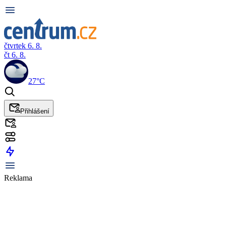
čtvrtek 6. 8.
čt 6. 8.
27°C
Přihlášení
Reklama