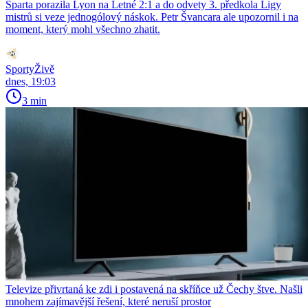
Sparta porazila Lyon na Letné 2:1 a do odvety 3. předkola Ligy
mistrů si veze jednogólový náskok. Petr Švancara ale upozornil i na
moment, který mohl všechno zhatit.
SportyŽivě
dnes, 19:03
3 min
Televize přivrtaná ke zdi i postavená na skříňce už Čechy štve. Našli
mnohem zajímavější řešení, které neruší prostor