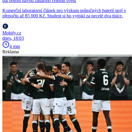
dal potom návod zadarmo celému světu
Komerční laboratorní článek pro výzkum průtočných baterií stojí v
přepočtu až 85 000 Kč. Student si ho vytiskl za necelé dva tisíce.
Mobify.cz
dnes, 18:03
4 min
Reklama