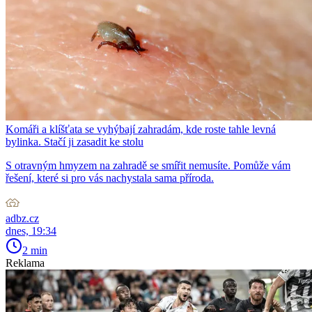
Komáři a klíšťata se vyhýbají zahradám, kde roste tahle levná
bylinka. Stačí ji zasadit ke stolu
S otravným hmyzem na zahradě se smířit nemusíte. Pomůže vám
řešení, které si pro vás nachystala sama příroda.
adbz.cz
dnes, 19:34
2 min
Reklama