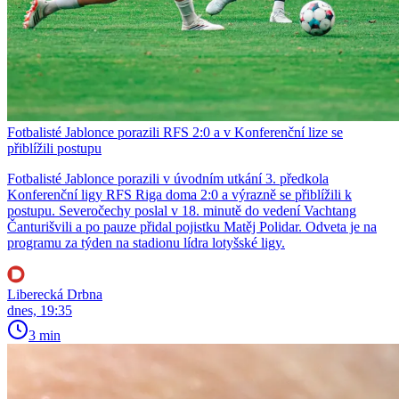
Fotbalisté Jablonce porazili RFS 2:0 a v Konferenční lize se
přiblížili postupu
Fotbalisté Jablonce porazili v úvodním utkání 3. předkola
Konferenční ligy RFS Riga doma 2:0 a výrazně se přiblížili k
postupu. Severočechy poslal v 18. minutě do vedení Vachtang
Čanturišvili a po pauze přidal pojistku Matěj Polidar. Odveta je na
programu za týden na stadionu lídra lotyšské ligy.
Liberecká Drbna
dnes, 19:35
3 min