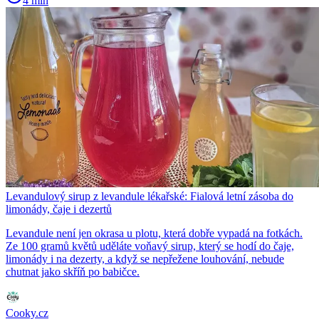
4 min
Levandulový sirup z levandule lékařské: Fialová letní zásoba do
limonády, čaje i dezertů
Levandule není jen okrasa u plotu, která dobře vypadá na fotkách.
Ze 100 gramů květů uděláte voňavý sirup, který se hodí do čaje,
limonády i na dezerty, a když se nepřežene louhování, nebude
chutnat jako skříň po babičce.
Cooky.cz