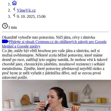
VímeVíc.cz
9. 10. 2025, 15:06
3 min
Okamžitě vyhoďte tuto potravinu. Ničí játra, cévy i slinivku
Přidejte si obsah Centrum.cz do oblíbených zdrojů pro Google
hledání a Google zprávy
Co jíte, může být větší hrozbou pro vaše játra a slinivku, než si
možná uvědomujete. Některé zcela běžné potraviny, které máme
denně po ruce, zatěžují tyto orgány natolik, že mohou vést k tukové
chorobě jater, chronickým zánětům, inzulinové rezistenci i selhání
metabolismu. Zjistěte, které potraviny představují největší riziko a
proč byste je měli vyřadit z jídelníčku dříve, než se ozvou první
zdravotní potíže.