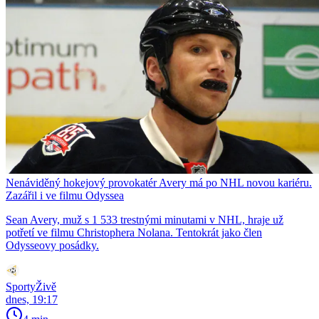
Nenáviděný hokejový provokatér Avery má po NHL novou kariéru.
Zazářil i ve filmu Odyssea
Sean Avery, muž s 1 533 trestnými minutami v NHL, hraje už
potřetí ve filmu Christophera Nolana. Tentokrát jako člen
Odysseovy posádky.
SportyŽivě
dnes, 19:17