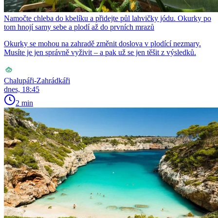
Namočte chleba do kbelíku a přidejte půl lahvičky jódu. Okurky po
tom hnojí samy sebe a plodí až do prvních mrazů
Okurky se mohou na zahradě změnit doslova v plodící nezmary.
Musíte je jen správně vyživit – a pak už se jen těšit z výsledků.
Chalupáři-Zahrádkáři
dnes, 18:45
2 min