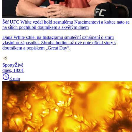
Šéf UFC White vzdal hold zesnulému Nascimentovi a krátce nato se
na sítích pochlubil doutníkem a skvělým dnem
Dana White sdílel na Instagramu smuteční oznámení o smrti
vlastního zápasníka. Zhruba hodinu až dvě poté přidal story s
doutníkem a popiskem „Great Day“.
SportyŽivě
dnes, 18:01
3 min