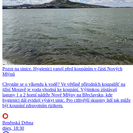
Pozor na sinice. Hygienici varují před koupáním v části Nových
Mlýnů
Chystáte se o víkendu k vodě? Ve většině přírodních koupališť na
jižní Moravě je voda vhodná ke koupání. Výjimkou zůstávají
laguny 1 a 2 horní nádrže Nové Mlýny na Břeclavsku, kde
hygienici dál evidují výskyt sinic. Pro citlivější skupiny lidí tak může
být koupání zdravotním rizikem.
Brněnská Drbna
dnes, 18:30