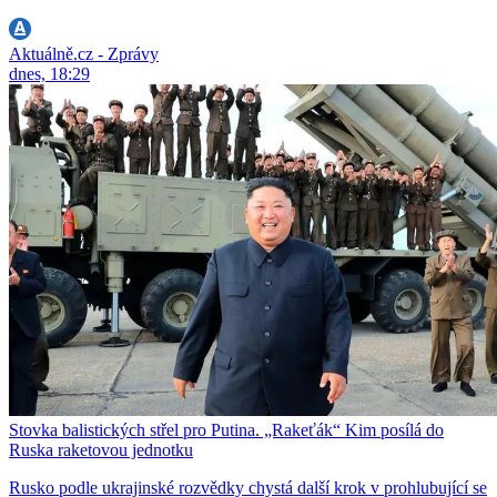
Aktuálně.cz - Zprávy
dnes, 18:29
Stovka balistických střel pro Putina. „Rakeťák“ Kim posílá do
Ruska raketovou jednotku
Rusko podle ukrajinské rozvědky chystá další krok v prohlubující se