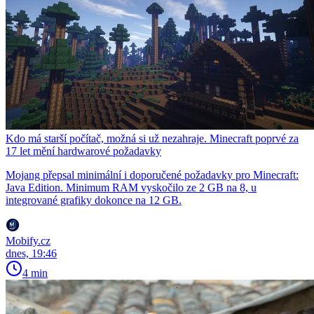
Kdo má starší počítač, možná si už nezahraje. Minecraft poprvé za
17 let mění hardwarové požadavky
Mojang přepsal minimální i doporučené požadavky pro Minecraft:
Java Edition. Minimum RAM vyskočilo ze 2 GB na 8, u
integrované grafiky dokonce na 12 GB.
Mobify.cz
dnes, 19:46
4 min