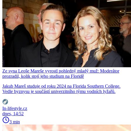
Ze syna Leoše Mareše vyrostl pohledný mladý muž: Moderátor
prozradil, kolik stojí jeho studium na Floridě
Jakub Mareš studuje od roku 2024 na Florida Southern College.
Vedle byznysu je součástí univerzitního týmu vodních lyžařů.
In-lifestyle.cz
dnes, 14:52
3 min