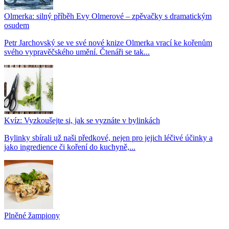
Olmerka: silný příběh Evy Olmerové – zpěvačky s dramatickým
osudem
Petr Jarchovský se ve své nové knize Olmerka vrací ke kořenům
svého vypravěčského umění. Čtenáři se tak...
Kvíz: Vyzkoušejte si, jak se vyznáte v bylinkách
Bylinky sbírali už naši předkové, nejen pro jejich léčivé účinky a
jako ingredience či koření do kuchyně,...
Plněné žampiony