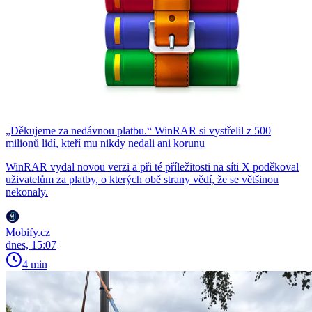
„Děkujeme za nedávnou platbu.“ WinRAR si vystřelil z 500
milionů lidí, kteří mu nikdy nedali ani korunu
WinRAR vydal novou verzi a při té příležitosti na síti X poděkoval
uživatelům za platby, o kterých obě strany vědí, že se většinou
nekonaly.
Mobify.cz
dnes, 15:07
4 min