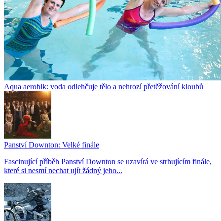
Aqua aerobik: voda odlehčuje tělo a nehrozí přetěžování kloubů
Panství Downton: Velké finále
Fascinující příběh Panství Downton se uzavírá ve strhujícím finále,
které si nesmí nechat ujít žádný jeho...