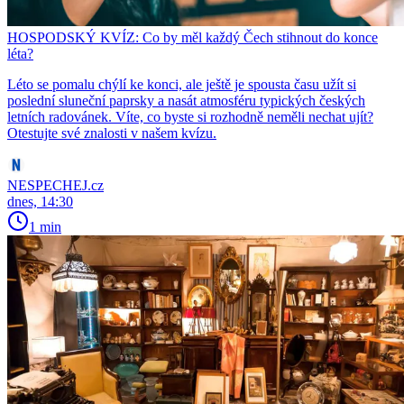
HOSPODSKÝ KVÍZ: Co by měl každý Čech stihnout do konce
léta?
Léto se pomalu chýlí ke konci, ale ještě je spousta času užít si
poslední sluneční paprsky a nasát atmosféru typických českých
letních radovánek. Víte, co byste si rozhodně neměli nechat ujít?
Otestujte své znalosti v našem kvízu.
NESPECHEJ.cz
dnes, 14:30
1 min