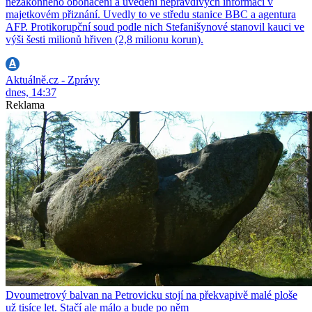
nezákonného obohacení a uvedení nepravdivých informací v
majetkovém přiznání. Uvedly to ve středu stanice BBC a agentura
AFP. Protikorupční soud podle nich Stefanišynové stanovil kauci ve
výši šesti milionů hřiven (2,8 milionu korun).
Aktuálně.cz - Zprávy
dnes, 14:37
Reklama
Dvoumetrový balvan na Petrovicku stojí na překvapivě malé ploše
už tisíce let. Stačí ale málo a bude po něm