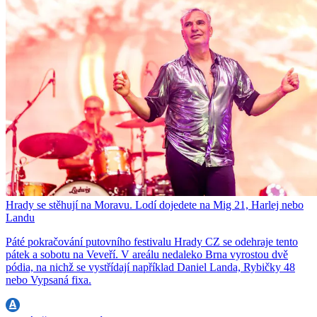
Hrady se stěhují na Moravu. Lodí dojedete na Mig 21, Harlej nebo
Landu
Páté pokračování putovního festivalu Hrady CZ se odehraje tento
pátek a sobotu na Veveří. V areálu nedaleko Brna vyrostou dvě
pódia, na nichž se vystřídají například Daniel Landa, Rybičky 48
nebo Vypsaná fixa.