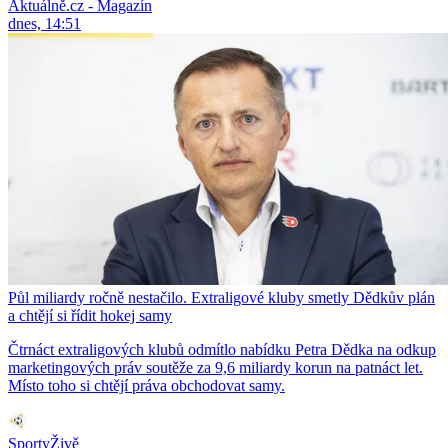
Aktuálně.cz - Magazín
dnes, 14:51
Půl miliardy ročně nestačilo. Extraligové kluby smetly Dědkův plán
a chtějí si řídit hokej samy
Čtrnáct extraligových klubů odmítlo nabídku Petra Dědka na odkup
marketingových práv soutěže za 9,6 miliardy korun na patnáct let.
Místo toho si chtějí práva obchodovat samy.
SportyŽivě