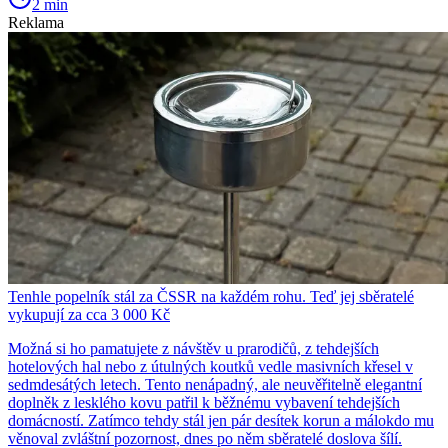
2 min
Reklama
Tenhle popelník stál za ČSSR na každém rohu. Teď jej sběratelé
vykupují za cca 3 000 Kč
Možná si ho pamatujete z návštěv u prarodičů, z tehdejších
hotelových hal nebo z útulných koutků vedle masivních křesel v
sedmdesátých letech. Tento nenápadný, ale neuvěřitelně elegantní
doplněk z lesklého kovu patřil k běžnému vybavení tehdejších
domácností. Zatímco tehdy stál jen pár desítek korun a málokdo mu
věnoval zvláštní pozornost, dnes po něm sběratelé doslova šílí.