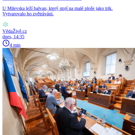
U Milevska leží balvan, který stojí na malé ploše jako trik.
Vytvarovalo ho zvětrávání.
VědaŽivě.cz
dnes, 14:35
4 min