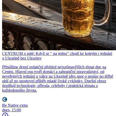
CENTRUM o páté: Když se " na jedno" chodí ke kolejím i jednání
o Ukrajině bez Ukrajiny
Přinášíme denní redakční přehled nejzajímavějších témat dne na
Centru. Hlavní osu tvoří domácí a zahraniční zpravodajství, od
neveřejných jednání o válce na Ukrajině přes spor o peníze po těžbě
uhlí až po sportovní příběh mladé české cyklistky. Dnešní obraz
doplňují technologie, příroda, celebrity i praktická témata z
každodenního života.
Be Native extra
dnes, 15:00