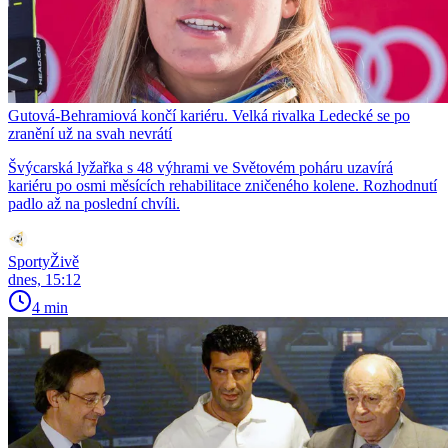
Gutová-Behramiová končí kariéru. Velká rivalka Ledecké se po
zranění už na svah nevrátí
Švýcarská lyžařka s 48 výhrami ve Světovém poháru uzavírá
kariéru po osmi měsících rehabilitace zničeného kolene. Rozhodnutí
padlo až na poslední chvíli.
SportyŽivě
dnes, 15:12
4 min