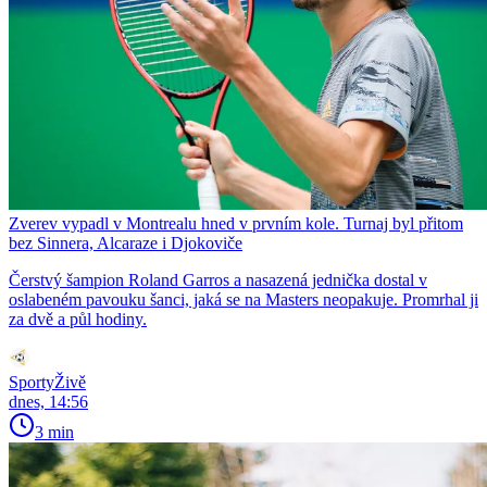
Zverev vypadl v Montrealu hned v prvním kole. Turnaj byl přitom
bez Sinnera, Alcaraze i Djokoviče
Čerstvý šampion Roland Garros a nasazená jednička dostal v
oslabeném pavouku šanci, jaká se na Masters neopakuje. Promrhal ji
za dvě a půl hodiny.
SportyŽivě
dnes, 14:56
3 min