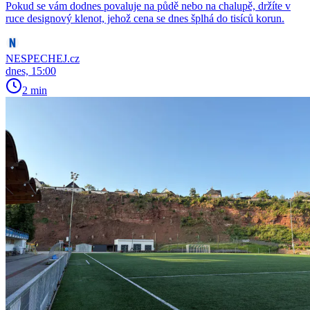
Pokud se vám dodnes povaluje na půdě nebo na chalupě, držíte v
ruce designový klenot, jehož cena se dnes šplhá do tisíců korun.
NESPECHEJ.cz
dnes, 15:00
2 min