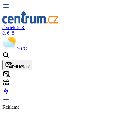
čtvrtek 6. 8.
čt 6. 8.
30°C
Přihlášení
Reklama