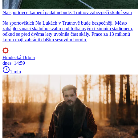
Na sportovce kamení padat nebude. Trutnov zabezpečí skalní svah
Na sportovištích Na Lukách v Trutnově bude bezpečněji. Město
zahájilo sanaci skalního svahu nad fotbalovým i zimním stadionem,
odkud se před dvěma lety uvolnila část skály. Práce za 13 milionů
korun mají zabránit dalším sesuvům hornin.
Hradecká Drbna
dnes, 14:59
1 min