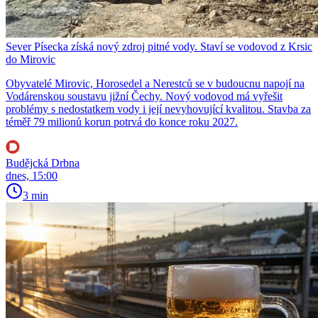
Sever Písecka získá nový zdroj pitné vody. Staví se vodovod z Krsic
do Mirovic
Obyvatelé Mirovic, Horosedel a Nerestců se v budoucnu napojí na
Vodárenskou soustavu jižní Čechy. Nový vodovod má vyřešit
problémy s nedostatkem vody i její nevyhovující kvalitou. Stavba za
téměř 79 milionů korun potrvá do konce roku 2027.
Budějcká Drbna
dnes, 15:00
3 min