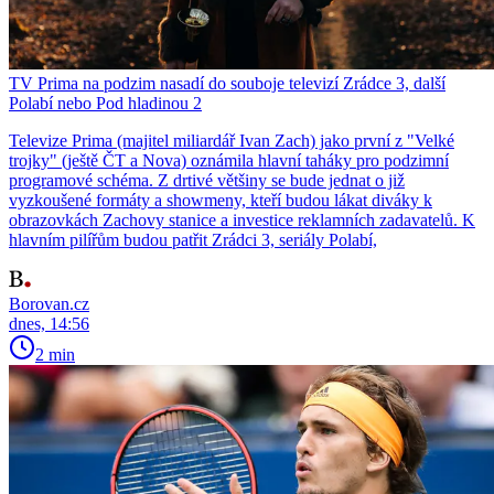
TV Prima na podzim nasadí do souboje televizí Zrádce 3, další
Polabí nebo Pod hladinou 2
Televize Prima (majitel miliardář Ivan Zach) jako první z "Velké
trojky" (ještě ČT a Nova) oznámila hlavní taháky pro podzimní
programové schéma. Z drtivé většiny se bude jednat o již
vyzkoušené formáty a showmeny, kteří budou lákat diváky k
obrazovkách Zachovy stanice a investice reklamních zadavatelů. K
hlavním pilířům budou patřit Zrádci 3, seriály Polabí,
Borovan.cz
dnes, 14:56
2 min