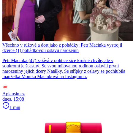
Všechno v růžové a dort jako z pohádky: Petr Macinka vystrojil
dcerce (1) pohádkovou oslavu narozenin
Petr Macinka (47) zažívá v politice sice krušné chvíle, ale v
soukromí je šťastný. Se svou milovanou rodinou oslavili první
narozeniny jejich dcery Natálky. Se střípky z oslavy se pochlubila
manželka Monika Macinková na Instagramu.
Aplausin.cz
dnes, 15:08
1 min