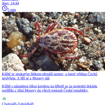
dnes, 14:44
5 min
Klíště se strakatým štítkem přenáší nemoc, o které většina Čechů
neslyšela. A šíří se z Moravy dál
Klíště s nápadnou bílou kresbou na hřbetě se za poslední dekádu
rozšířilo z jižní Moravy do všech regionů České republiky.
Chalupáři-Zahrádkáři