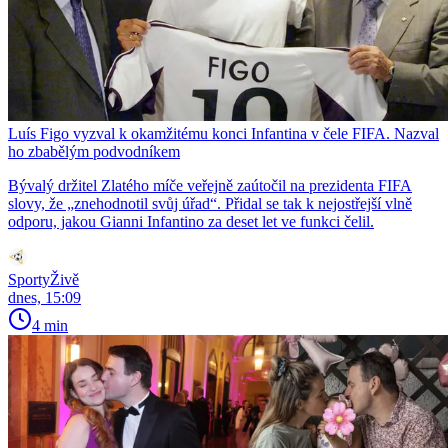
Luís Figo vyzval k okamžitému konci Infantina v čele FIFA. Nazval
ho zbabělým podvodníkem
Bývalý držitel Zlatého míče veřejně zaútočil na prezidenta FIFA
slovy, že „znehodnotil svůj úřad“. Přidal se tak k nejostřejší vlně
odporu, jakou Gianni Infantino za deset let ve funkci čelil.
SportyŽivě
dnes, 15:09
4 min