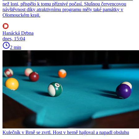
než loni, přispělo k tomu příznivé počasí. Slušnou červencovou
návštěvnost díky atraktivnímu programu měly také památky v
Olomouckém kraji.
Hanácká Drbna
dnes, 15:04
2 min
Kulečník v Brně se zvrtl. Host v herně hajloval a napadl obsluhu