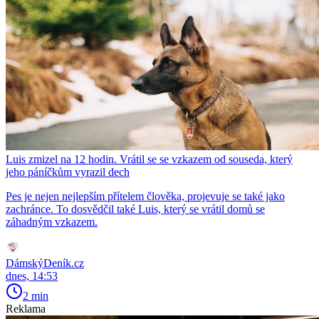
Luis zmizel na 12 hodin. Vrátil se se vzkazem od souseda, který
jeho páníčkům vyrazil dech
Pes je nejen nejlepším přítelem člověka, projevuje se také jako
zachránce. To dosvědčil také Luis, který se vrátil domů se
záhadným vzkazem.
DámskýDeník.cz
dnes, 14:53
2 min
Reklama