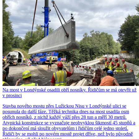
Na most v Londýnské osadili obří nosníky. Řidičům se má otevřít už
v prosinci
Stavba nového mostu přes Lužickou Nisu v Londýnské ulici se
posunula do další fáze. Těžká technika dnes na most usadila osm
obřích nosníků, z nichž každý váží přes 28 tun a měří 30 metrů.
Atypická konstrukce se vyznačuje neobvyklou šikmostí 45 stupňů a
po dokončení má sloužit obyvatelům i řidičům celé jedno století.
Řidiči by se mohli po novém mostě projet dříve, než bylo původně