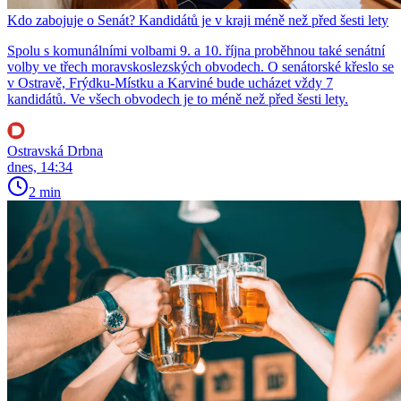
Kdo zabojuje o Senát? Kandidátů je v kraji méně než před šesti lety
Spolu s komunálními volbami 9. a 10. října proběhnou také senátní
volby ve třech moravskoslezských obvodech. O senátorské křeslo se
v Ostravě, Frýdku-Místku a Karviné bude ucházet vždy 7
kandidátů. Ve všech obvodech je to méně než před šesti lety.
Ostravská Drbna
dnes, 14:34
2 min