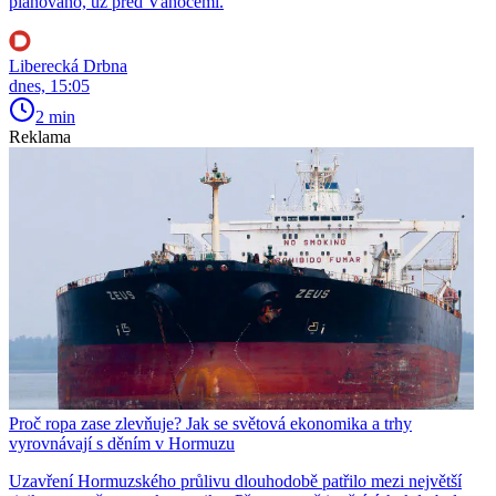
plánováno, už před Vánocemi.
Liberecká Drbna
dnes, 15:05
2 min
Reklama
Proč ropa zase zlevňuje? Jak se světová ekonomika a trhy
vyrovnávají s děním v Hormuzu
Uzavření Hormuzského průlivu dlouhodobě patřilo mezi největší