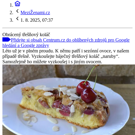
MeziŽenami.cz
1. 8. 2025, 07:37
Obrácený třešňový koláč
Přidejte si obsah Centrum.cz do oblíbených zdrojů pro Google
hledání a Google zprávy
Léto už je v plném proudu. K němu patří i sezónní ovoce, v našem
případě třešně. Vyzkoušejte báječný třešňový koláč „naruby“.
Samozřejmě ho můžete vyzkoušej i s jiným ovocem.