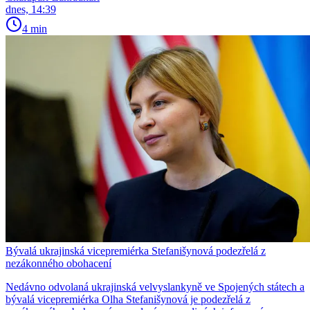
dnes, 14:39
4 min
Bývalá ukrajinská vicepremiérka Stefanišynová podezřelá z
nezákonného obohacení
Nedávno odvolaná ukrajinská velvyslankyně ve Spojených státech a
bývalá vicepremiérka Olha Stefanišynová je podezřelá z