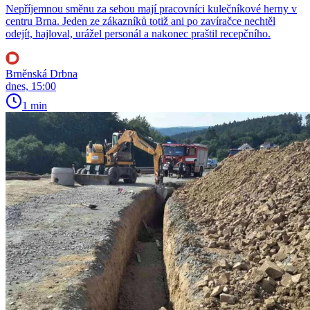
Nepříjemnou směnu za sebou mají pracovníci kulečníkové herny v
centru Brna. Jeden ze zákazníků totiž ani po zavíračce nechtěl
odejít, hajloval, urážel personál a nakonec praštil recepčního.
Brněnská Drbna
dnes, 15:00
1 min