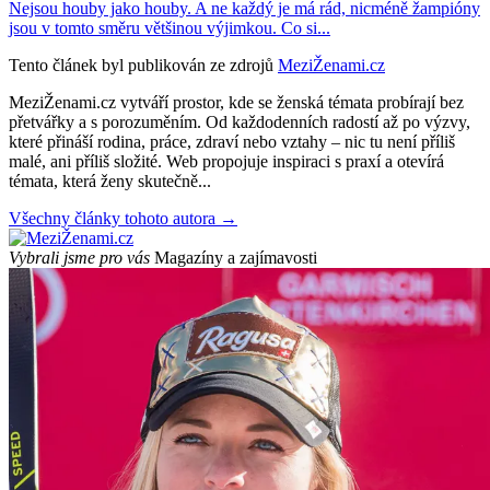
Nejsou houby jako houby. A ne každý je má rád, nicméně žampióny
jsou v tomto směru většinou výjimkou. Co si...
Tento článek byl publikován ze zdrojů
MeziŽenami.cz
MeziŽenami.cz vytváří prostor, kde se ženská témata probírají bez
přetvářky a s porozuměním. Od každodenních radostí až po výzvy,
které přináší rodina, práce, zdraví nebo vztahy – nic tu není příliš
malé, ani příliš složité. Web propojuje inspiraci s praxí a otevírá
témata, která ženy skutečně...
Všechny články tohoto autora →
Vybrali jsme pro vás
Magazíny a zajímavosti