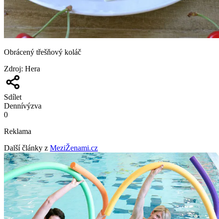
Obrácený třešňový koláč
Zdroj
:
Hera
Sdílet
Denní
výzva
0
Reklama
Další články z
MeziŽenami.cz