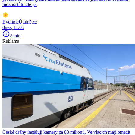
možností tu ale je.
BydlímeÚtulně.cz
dnes, 11:05
2 min
Reklama
České dráhy instalují kamery za 88 milionů. Ve vlacích mají omezit