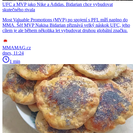
UFC a MVP jako Nike a Adidas. Bidarian chce vybudovat
skutečného rivala
Most Valuable Promotions (MVP) po spojení s PFL míří naplno do
MMA. Šéf MVP Nakisa Bidarian přiznává velký náskok UFC, jeho
cílem je ale během několika let vybudovat druhou globální značku.
MMAMAG.cz
dnes, 11:24
1 min