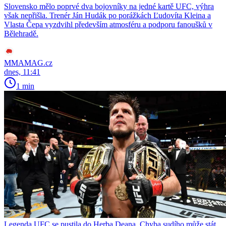
Slovensko mělo poprvé dva bojovníky na jedné kartě UFC, výhra
však nepřišla. Trenér Ján Hudák po porážkách Ľudovíta Kleina a
Vlasta Čepa vyzdvihl především atmosféru a podporu fanoušků v
Bělehradě.
MMAMAG.cz
dnes, 11:41
1 min
Legenda UFC se pustila do Herba Deana. Chyba sudího může stát