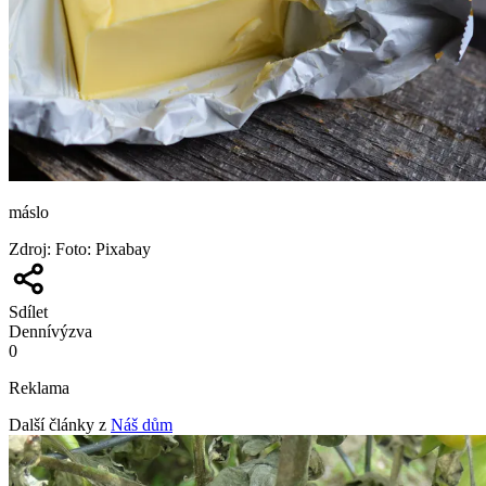
máslo
Zdroj
:
Foto: Pixabay
Sdílet
Denní
výzva
0
Reklama
Další články z
Náš dům