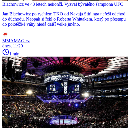
Blachowicz ve 43 letech nekončí. Vyzval bývalého šampiona UFC
Jan Blachowicz po rychlém TKO od Navaja Stirlinga neřeší odchod
do důchodu. Naopak si řekl o Roberta Whittakera, který po přestupu
do polotěžké váhy hledá další velké jméno.
MMAMAG.cz
dnes, 11:29
1 min