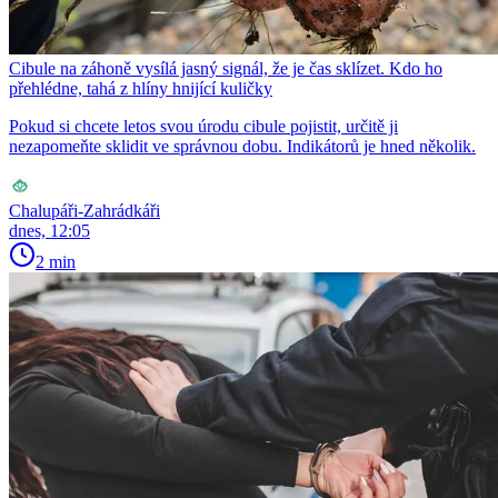
Cibule na záhoně vysílá jasný signál, že je čas sklízet. Kdo ho
přehlédne, tahá z hlíny hnijící kuličky
Pokud si chcete letos svou úrodu cibule pojistit, určitě ji
nezapomeňte sklidit ve správnou dobu. Indikátorů je hned několik.
Chalupáři-Zahrádkáři
dnes, 12:05
2 min