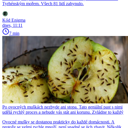
Tyrhénským mořem. Všech 81 lidí zahynulo.
Kód Enigma
dnes, 11:11
7 min
Po ovocných muškách nezbyde ani stopa. Tato geniální past s nimi
udělá rychlý proces a nebude vás stát ani korunu. Zvládne to každý
Ovocné mušky se dostanou prakticky do každé domácnosti. A
protože se velmi rychle množí, není snadné se jich zbavit. Několik