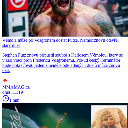
Vémola může po Vosgrönem dostat Pütze. Němec znovu otevřel
starý duel
Stephan Pütz znovu připustil souboj s Karlosem Vémolou, který se
v září vrací proti Fredericu Vosgrönemu. Pokud český Terminátor
bude pokračovat, jeden z nejdéle odkládaných duelů může znovu
ožít.
MMAMAG.cz
dnes, 11:19
1 min