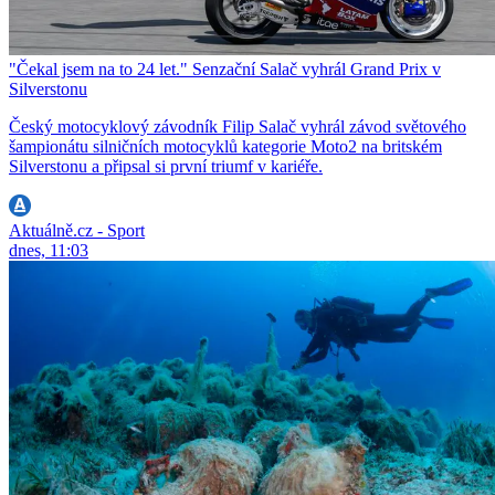
"Čekal jsem na to 24 let." Senzační Salač vyhrál Grand Prix v
Silverstonu
Český motocyklový závodník Filip Salač vyhrál závod světového
šampionátu silničních motocyklů kategorie Moto2 na britském
Silverstonu a připsal si první triumf v kariéře.
Aktuálně.cz - Sport
dnes, 11:03