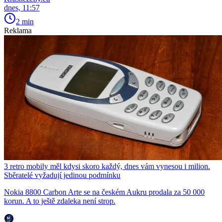
dnes, 11:57
2 min
Reklama
3 retro mobily měl kdysi skoro každý, dnes vám vynesou i milion.
Sběratelé vyžadují jedinou podmínku
Nokia 8800 Carbon Arte se na českém Aukru prodala za 50 000
korun. A to ještě zdaleka není strop.