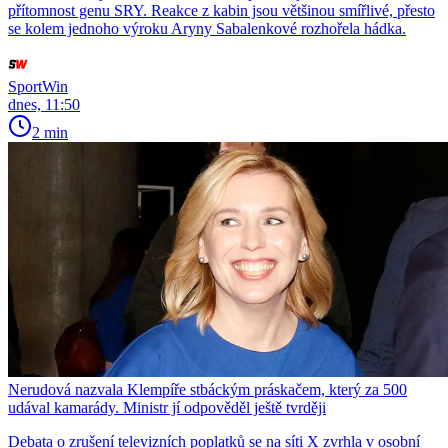
přítomnost genu SRY. Reakce z kabin jsou většinou smířlivé, přesto
se kolem jednoho výroku Aryny Sabalenkové rozhořela hádka.
SportWin
dnes, 11:50
2 min
Nerudová nazvala Klempíře stbáckým práskačem, který za 500
udával kamarády. Ministr jí odpověděl ještě tvrději
Debata o zrušení televizních poplatků se na síti X zvrhla v osobní