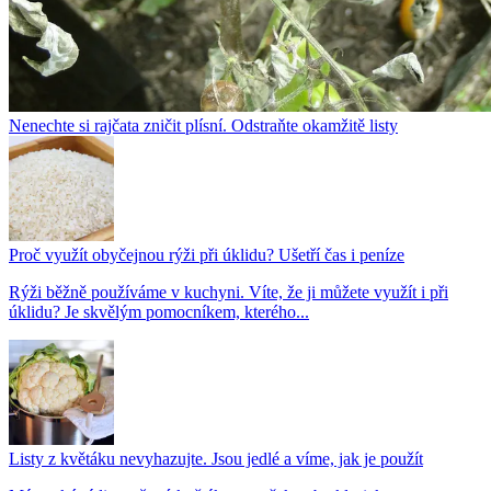
Nenechte si rajčata zničit plísní. Odstraňte okamžitě listy
Proč využít obyčejnou rýži při úklidu? Ušetří čas i peníze
Rýži běžně používáme v kuchyni. Víte, že ji můžete využít i při
úklidu? Je skvělým pomocníkem, kterého...
Listy z květáku nevyhazujte. Jsou jedlé a víme, jak je použít