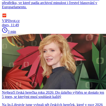
přestřelku, ve které padla archivní minulost i čerstvé hlasování v
Europarlamentu.
VIPživot.cz
dnes, 11:49
3 min
Nejhezčí česká herečka roku 2026: Do úzkého výběru se dostalo jen
5 jmen, se kterými musí souhlasit každý
Na In-Lifestyle jsme vybrali pět českých hereček, které v roce 2026