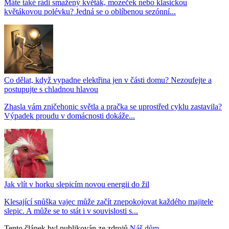
Máte také rádi smažený květák, mozeček nebo klasickou
květákovou polévku? Jedná se o oblíbenou sezónní...
Co dělat, když vypadne elektřina jen v části domu? Nezoufejte a
postupujte s chladnou hlavou
Zhasla vám zničehonic světla a pračka se uprostřed cyklu zastavila?
Výpadek proudu v domácnosti dokáže...
Jak vlít v horku slepicím novou energii do žil
Klesající snůška vajec může začít znepokojovat každého majitele
slepic. A může se to stát i v souvislosti s...
Tento článek byl publikován ze zdrojů
Náš dům