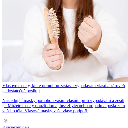
Vlasové masky, které pomohou zastavit vypadávání vlasů a zároveň
je dostatečně posilují
Následující masky pomohou vašim vlasům proti vypadávání a zesílí
je. Můžete masky použít doma, bez zbytečného odpadu a poškození
vašeho těla. Vlasové masky vaše vlasy podpoří.
Krasnezeny.eu