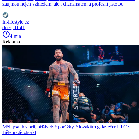
zaujmou nejen vzhledem, ale i charismatem a profesní jistotou.
In-lifestyle.cz
dnes, 11:41
4 min
Reklama
Měli psát historii, přišly dvě porážky. Slovákům galavečer UFC v
Bělehradě zhořkl