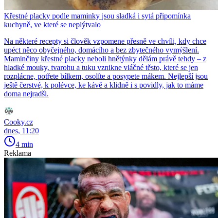
Křestné placky podle maminky jsou sladká i sytá připomínka
kuchyně, ve které se neplýtvalo
Na některé recepty si člověk vzpomene přesně ve chvíli, kdy chce
upéct něco obyčejného, domácího a bez zbytečného vymýšlení.
Maminčiny křestné placky neboli hnětýnky dělám právě tehdy – z
hladké mouky, tvarohu a tuku vznikne vláčné těsto, které se jen
rozplácne, potřete bílkem, osolíte a posypete mákem. Nejlepší jsou
ještě čerstvé, k polévce, ke kávě a klidně i s povidly, jak to máme
doma nejradši.
Cooky.cz
dnes, 11:20
4 min
Reklama