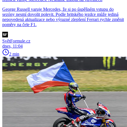
George Russell varuje Mercedes, že si po úspěšném vstupu do
sezóny nesmí dovolit polevit. Podle britského jezdce může jediná
nepovedená aktualizace nebo výrazné zlepšení Ferrari rychle změnit
poměry na čele F1.
SvětFormule.cz
dnes, 11:04
2 min