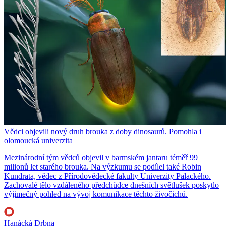
Vědci objevili nový druh brouka z doby dinosaurů. Pomohla i
olomoucká univerzita
Mezinárodní tým vědců objevil v barmském jantaru téměř 99
milionů let starého brouka. Na výzkumu se podílel také Robin
Kundrata, vědec z Přírodovědecké fakulty Univerzity Palackého.
Zachovalé tělo vzdáleného předchůdce dnešních světlušek poskytlo
výjimečný pohled na vývoj komunikace těchto živočichů.
Hanácká Drbna