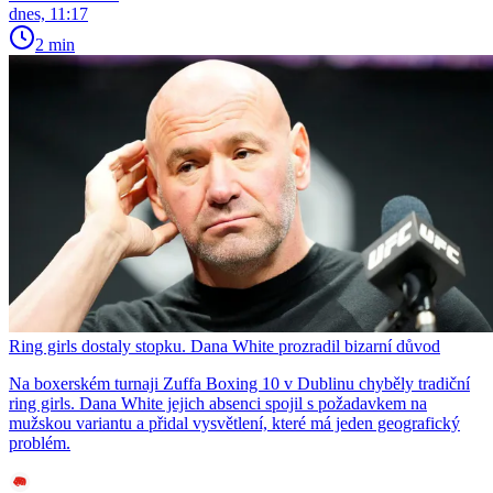
dnes, 11:17
2 min
Ring girls dostaly stopku. Dana White prozradil bizarní důvod
Na boxerském turnaji Zuffa Boxing 10 v Dublinu chyběly tradiční
ring girls. Dana White jejich absenci spojil s požadavkem na
mužskou variantu a přidal vysvětlení, které má jeden geografický
problém.