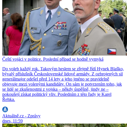
Čeští vojáci v politice. Poslední případ se hodně vymyká
Do voleb každý rok. Takovým heslem se zřejmě řídí Hynek Blaško,
bývalý příslušník Československé lidové armády. Z ozbrojených sil
generálmajor odešel před 14 lety a jeho jméno se pravidelně
objevuje mezi volenými kandidáty. On sám je potvrzením toho, jak
se lidé se zkušenostmi z vojska – někdy úspěšně, jindy ne –
pokoušejí získat politický vliv. Posledním z této řady je Karel
Řehka.
Aktuálně.cz - Zprávy
dnes, 11:59