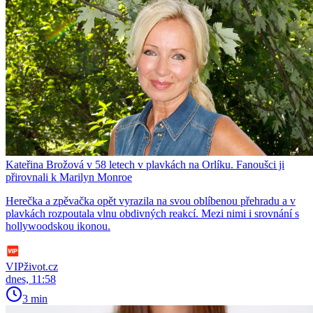
Kateřina Brožová v 58 letech v plavkách na Orlíku. Fanoušci ji
přirovnali k Marilyn Monroe
Herečka a zpěvačka opět vyrazila na svou oblíbenou přehradu a v
plavkách rozpoutala vlnu obdivných reakcí. Mezi nimi i srovnání s
hollywoodskou ikonou.
VIPživot.cz
dnes, 11:58
3 min