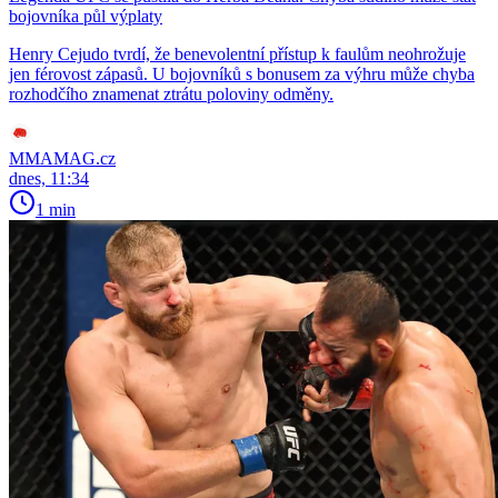
bojovníka půl výplaty
Henry Cejudo tvrdí, že benevolentní přístup k faulům neohrožuje
jen férovost zápasů. U bojovníků s bonusem za výhru může chyba
rozhodčího znamenat ztrátu poloviny odměny.
MMAMAG.cz
dnes, 11:34
1 min