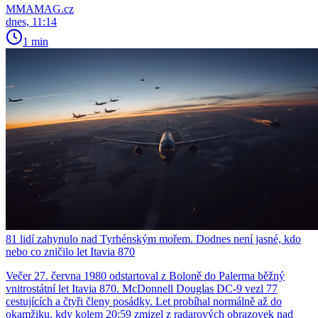
MMAMAG.cz
dnes, 11:14
1 min
81 lidí zahynulo nad Tyrhénským mořem. Dodnes není jasné, kdo
nebo co zničilo let Itavia 870
Večer 27. června 1980 odstartoval z Boloně do Palerma běžný
vnitrostátní let Itavia 870. McDonnell Douglas DC-9 vezl 77
cestujících a čtyři členy posádky. Let probíhal normálně až do
okamžiku, kdy kolem 20:59 zmizel z radarových obrazovek nad