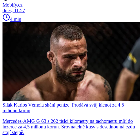
Mobify.cz
dnes, 11:57
4 min
Silák Karlos Vémola shání peníze. Prodává svůj klenot za 4,5
milionu korun
Mercedes-AMG G 63 s 262 tisíci kilometry na tachometru míří do
inzerce za 4,5 milionu korun. Srovnatelné kusy s desetinou nájezdu
stojí stejně.