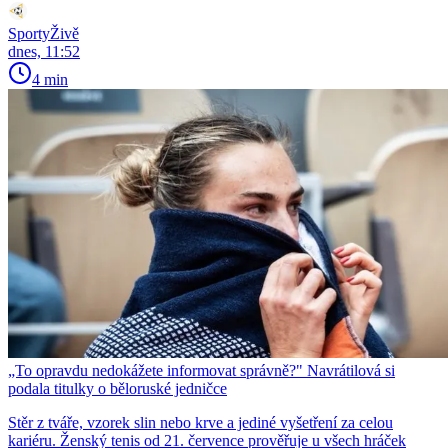
SportyŽivě
dnes, 11:52
4 min
„To opravdu nedokážete informovat správně?" Navrátilová si
podala titulky o běloruské jedničce
Stěr z tváře, vzorek slin nebo krve a jediné vyšetření za celou
kariéru. Ženský tenis od 21. července prověřuje u všech hráček