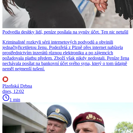
Podvedla desítky lidí, peníze posílala na synův účet. Ten nic netušil
Kriminalisté rozkryli sérii internetových podvodů a obvinili
jednačtyřicetiletou ženu. Podezřelá z Plzně přes internet nabízela
prostřednictvím inzerátů různou elektroniku a po zájemcích
požadovala platbu předem. Zboží však nikdy nedostali. Peníze žena
nechávala posílat na bankovní účet svého syna, který o tom údajně
neměl nejmenší tušení.
Plzeňská Drbna
dnes, 12:02
1 min