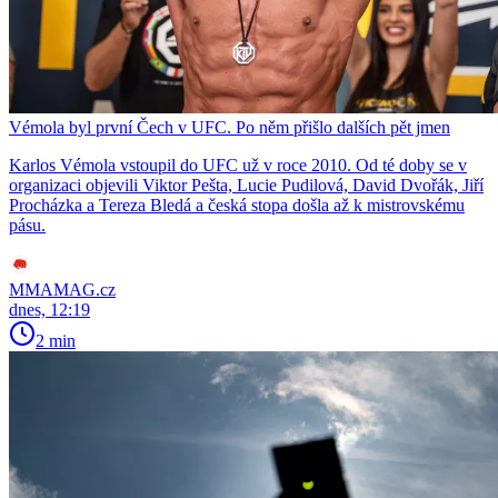
Vémola byl první Čech v UFC. Po něm přišlo dalších pět jmen
Karlos Vémola vstoupil do UFC už v roce 2010. Od té doby se v
organizaci objevili Viktor Pešta, Lucie Pudilová, David Dvořák, Jiří
Procházka a Tereza Bledá a česká stopa došla až k mistrovskému
pásu.
MMAMAG.cz
dnes, 12:19
2 min