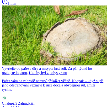
1 min
Vyvrtejte do pařezu díry a nasypte hrst soli. Za pár týdnů ho
rozbijete lopatou, jako by byl z polystyrenu
Pařez vám na zahradě nemusí překážet věčně. Naopak – když si při
jeho odstraňování vezmete k ruce docela obyčejnou sůl, zmizí
rychle.
Chalupáři-Zahrádkáři