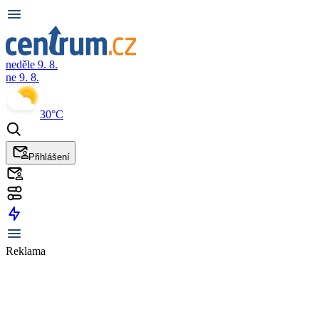
neděle 9. 8.
ne 9. 8.
30°C
Přihlášení
Reklama