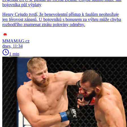
bojovníka půl výplaty
Henry Cejudo tvrdí, že benevolentní přístup k faulům neohrožuje
jen férovost zápasů. U bojovníků s bonusem za výhru může chyba
rozhodčího znamenat ztrátu poloviny odměny.
MMAMAG.cz
dnes, 11:34
1 min