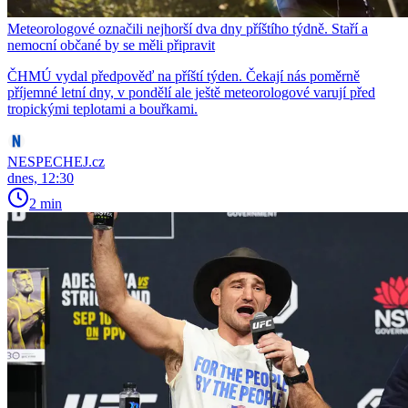
Meteorologové označili nejhorší dva dny příštího týdně. Staří a
nemocní občané by se měli připravit
ČHMÚ vydal předpověď na příští týden. Čekají nás poměrně
příjemné letní dny, v pondělí ale ještě meteorologové varují před
tropickými teplotami a bouřkami.
NESPECHEJ.cz
dnes, 12:30
2 min