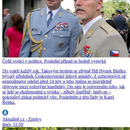
Čeští vojáci v politice. Poslední případ se hodně vymyká
Do voleb každý rok. Takovým heslem se zřejmě řídí Hynek Blaško,
bývalý příslušník Československé lidové armády. Z ozbrojených sil
generálmajor odešel před 14 lety a jeho jméno se pravidelně
objevuje mezi volenými kandidáty. On sám je potvrzením toho, jak
se lidé se zkušenostmi z vojska – někdy úspěšně, jindy ne –
pokoušejí získat politický vliv. Posledním z této řady je Karel
Řehka.
Aktuálně.cz - Zprávy
dnes, 11:59