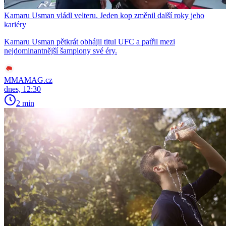
Kamaru Usman vládl velteru. Jeden kop změnil další roky jeho
kariéry
Kamaru Usman pětkrát obhájil titul UFC a patřil mezi
nejdominantnější šampiony své éry.
MMAMAG.cz
dnes, 12:30
2 min