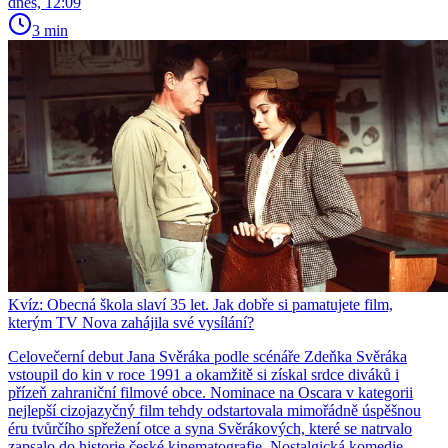
dnes, 12:09
3 min
Kvíz: Obecná škola slaví 35 let. Jak dobře si pamatujete film,
kterým TV Nova zahájila své vysílání?
Celovečerní debut Jana Svěráka podle scénáře Zdeňka Svěráka
vstoupil do kin v roce 1991 a okamžitě si získal srdce diváků i
přízeň zahraniční filmové obce. Nominace na Oscara v kategorii
nejlepší cizojazyčný film tehdy odstartovala mimořádně úspěšnou
éru tvůrčího spřežení otce a syna Svěrákových, které se natrvalo
zapsalo do historie české kinematografie. Nostalgická komedie