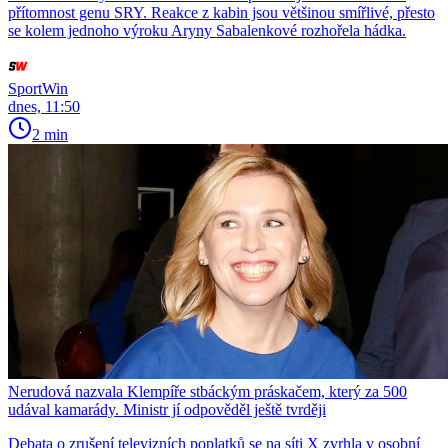
přítomnost genu SRY. Reakce z kabin jsou většinou smířlivé, přesto
se kolem jednoho výroku Aryny Sabalenkové rozhořela hádka.
SportWin
dnes, 11:50
2 min
Nerudová nazvala Klempíře stbáckým práskačem, který za 500
udával kamarády. Ministr jí odpověděl ještě tvrději
Debata o zrušení televizních poplatků se na síti X zvrhla v osobní