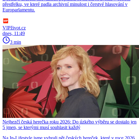
přestřelku, ve které padla archivní minulost i čerstvé hlasování v
Europarlamentu.
VIPživot.cz
dnes, 11:49
3 min
Nejhezčí česká herečka roku 2026: Do úzkého výběru se dostalo jen
5 jmen, se kterými musí souhlasit každý
Na In-Lifestyle jsme vybrali pět českých hereček, které v roce 2026