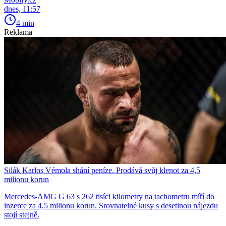
dnes, 11:57
4 min
Reklama
Silák Karlos Vémola shání peníze. Prodává svůj klenot za 4,5
milionu korun
Mercedes-AMG G 63 s 262 tisíci kilometry na tachometru míří do
inzerce za 4,5 milionu korun. Srovnatelné kusy s desetinou nájezdu
stojí stejně.