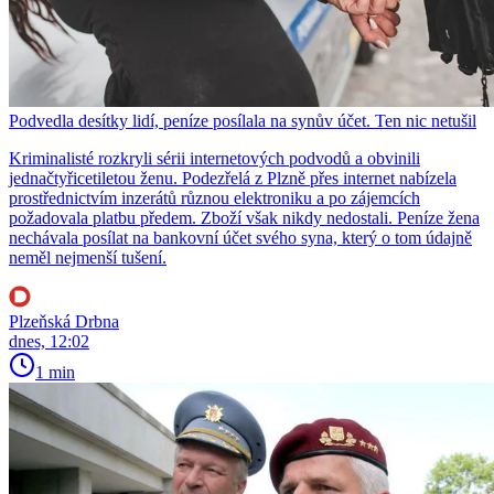
Podvedla desítky lidí, peníze posílala na synův účet. Ten nic netušil
Kriminalisté rozkryli sérii internetových podvodů a obvinili
jednačtyřicetiletou ženu. Podezřelá z Plzně přes internet nabízela
prostřednictvím inzerátů různou elektroniku a po zájemcích
požadovala platbu předem. Zboží však nikdy nedostali. Peníze žena
nechávala posílat na bankovní účet svého syna, který o tom údajně
neměl nejmenší tušení.
Plzeňská Drbna
dnes, 12:02
1 min