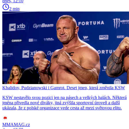
dnes, 12:10
2 min
Khalidov, Pudzianowski i Gamrot. Deset jmen, která změnila KSW
KSW nestavělo svou pozici jen na pásech a velkých halách. Některá
jména přivedla nové diváky, jiná zvýšila sportovní úroveň a další
ukázala, že z polské organizace vede cesta až mezi světovou elitu.
MMAMAG.cz