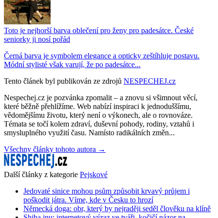
Toto je nejhorší barva oblečení pro ženy pro padesátce. České
seniorky ji nosí pořád
Černá barva je symbolem elegance a opticky zeštíhluje postavu.
Módní stylisté však varují, že po padesátce...
Tento článek byl publikován ze zdrojů
NESPECHEJ.cz
Nespechej.cz je pozvánka zpomalit – a znovu si všimnout věcí,
které běžně přehlížíme. Web nabízí inspiraci k jednoduššímu,
vědomějšímu životu, který není o výkonech, ale o rovnováze.
Témata se točí kolem zdraví, duševní pohody, rodiny, vztahů i
smysluplného využití času. Namísto radikálních změn...
Všechny články tohoto autora →
Další články z kategorie
Pejskové
Jedovaté sinice mohou psům způsobit krvavý průjem i
poškodit játra. Víme, kde v Česku to hrozí
Německá doga: obr, který by nejraději seděl člověku na klíně
Shiba inu: internetový výraz ve tváři, kočičí názor na