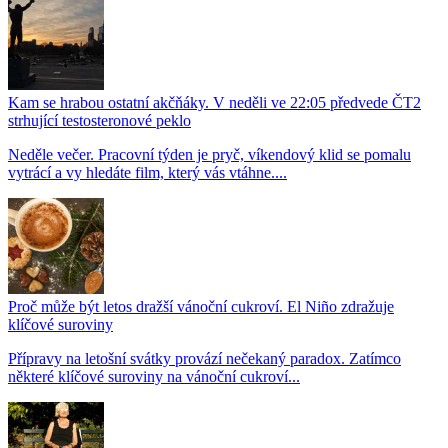
Kam se hrabou ostatní akčňáky. V neděli ve 22:05 předvede ČT2
strhující testosteronové peklo
Neděle večer. Pracovní týden je pryč, víkendový klid se pomalu
vytrácí a vy hledáte film, který vás vtáhne....
Proč může být letos dražší vánoční cukroví. El Niño zdražuje
klíčové suroviny
Přípravy na letošní svátky provází nečekaný paradox. Zatímco
některé klíčové suroviny na vánoční cukroví...