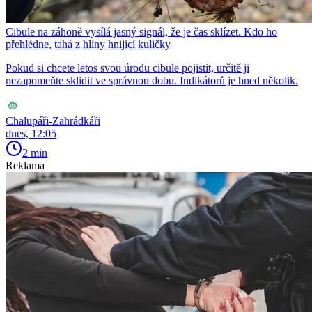
Cibule na záhoně vysílá jasný signál, že je čas sklízet. Kdo ho
přehlédne, tahá z hlíny hnijící kuličky
Pokud si chcete letos svou úrodu cibule pojistit, určitě ji
nezapomeňte sklidit ve správnou dobu. Indikátorů je hned několik.
Chalupáři-Zahrádkáři
dnes, 12:05
2 min
Reklama