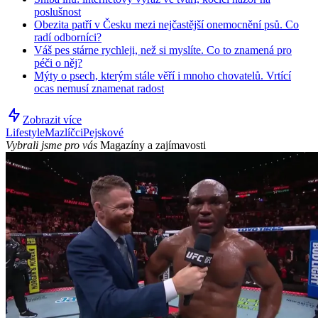
poslušnost
Obezita patří v Česku mezi nejčastější onemocnění psů. Co
radí odborníci?
Váš pes stárne rychleji, než si myslíte. Co to znamená pro
péči o něj?
Mýty o psech, kterým stále věří i mnoho chovatelů. Vrtící
ocas nemusí znamenat radost
Zobrazit více
Lifestyle
Mazlíčci
Pejskové
Vybrali jsme pro vás
Magazíny a zajímavosti