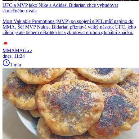
UFC a MVP jako Nike a Adidas. Bidarian chce vybudovat
skutečného rivala
Most Valuable Promotions (MVP) po spojení s PFL míří naplno do
MMA. Šéf MVP Nakisa Bidarian přiznává velký náskok UFC, jeho
cílem je ale během několika let vybudovat druhou globální značku.
MMAMAG.cz
dnes, 11:24
1 min