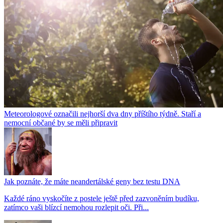
Meteorologové označili nejhorší dva dny příštího týdně. Staří a
nemocní občané by se měli připravit
Jak poznáte, že máte neandertálské geny bez testu DNA
Každé ráno vyskočíte z postele ještě před zazvoněním budíku,
zatímco vaši blízcí nemohou rozlepit oči. Při...