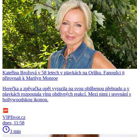
Kateřina Brožová v 58 letech v plavkách na Orlíku. Fanoušci ji
přirovnali k Marilyn Monroe
Herečka a zpěvačka opět vyrazila na svou oblíbenou přehradu a v
plavkách rozpoutala vlnu obdivných reakcí. Mezi nimi i srovnání s
hollywoodskou ikonou.
VIPživot.cz
dnes, 11:58
3 min