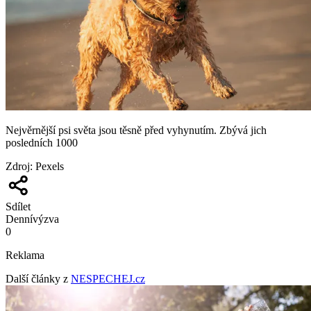
Nejvěrnější psi světa jsou těsně před vyhynutím. Zbývá jich
posledních 1000
Zdroj
:
Pexels
Sdílet
Denní
výzva
0
Reklama
Další články z
NESPECHEJ.cz