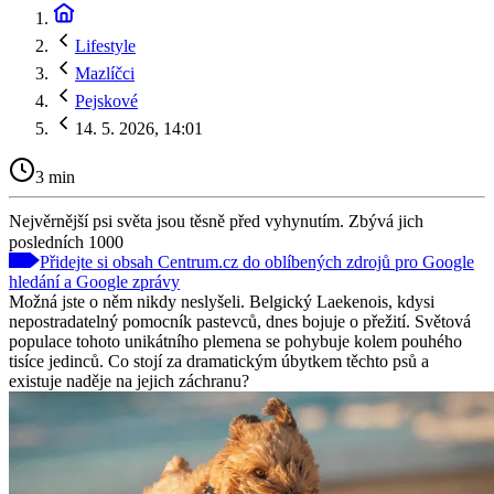
Lifestyle
Mazlíčci
Pejskové
14. 5. 2026, 14:01
3 min
Nejvěrnější psi světa jsou těsně před vyhynutím. Zbývá jich
posledních 1000
Přidejte si obsah Centrum.cz do oblíbených zdrojů pro Google
hledání a Google zprávy
Možná jste o něm nikdy neslyšeli. Belgický Laekenois, kdysi
nepostradatelný pomocník pastevců, dnes bojuje o přežití. Světová
populace tohoto unikátního plemena se pohybuje kolem pouhého
tisíce jedinců. Co stojí za dramatickým úbytkem těchto psů a
existuje naděje na jejich záchranu?