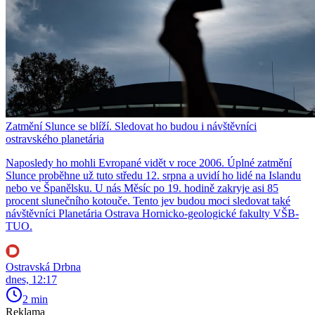
Zatmění Slunce se blíží. Sledovat ho budou i návštěvníci
ostravského planetária
Naposledy ho mohli Evropané vidět v roce 2006. Úplné zatmění
Slunce proběhne už tuto středu 12. srpna a uvidí ho lidé na Islandu
nebo ve Španělsku. U nás Měsíc po 19. hodině zakryje asi 85
procent slunečního kotouče. Tento jev budou moci sledovat také
návštěvníci Planetária Ostrava Hornicko-geologické fakulty VŠB-
TUO.
Ostravská Drbna
dnes, 12:17
2 min
Reklama