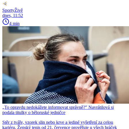
SportyŽivě
dnes, 11:52
4 min
„To opravdu nedokážete informovat správně?" Navrátilová si
podala titulky o běloruské jedničce
Stěr z tváře, vzorek slin nebo krve a jediné vyšetření za celou
kariéru. Ženský tenis od 21. července prověřuje u všech hráček