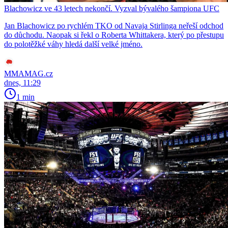
Blachowicz ve 43 letech nekončí. Vyzval bývalého šampiona UFC
Jan Blachowicz po rychlém TKO od Navaja Stirlinga neřeší odchod
do důchodu. Naopak si řekl o Roberta Whittakera, který po přestupu
do polotěžké váhy hledá další velké jméno.
MMAMAG.cz
dnes, 11:29
1 min