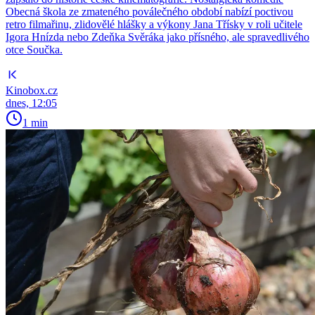
Obecná škola ze zmateného poválečného období nabízí poctivou
retro filmařinu, zlidovělé hlášky a výkony Jana Třísky v roli učitele
Igora Hnízda nebo Zdeňka Svěráka jako přísného, ale spravedlivého
otce Součka.
Kinobox.cz
dnes, 12:05
1 min