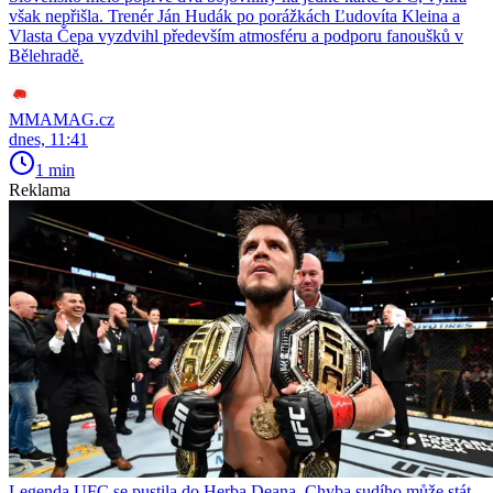
však nepřišla. Trenér Ján Hudák po porážkách Ľudovíta Kleina a
Vlasta Čepa vyzdvihl především atmosféru a podporu fanoušků v
Bělehradě.
MMAMAG.cz
dnes, 11:41
1 min
Reklama
Legenda UFC se pustila do Herba Deana. Chyba sudího může stát