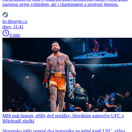
zaujmou nejen vzhledem, ale i charismatem a profesní jistotou.
In-lifestyle.cz
dnes, 11:41
4 min
Měli psát historii, přišly dvě porážky. Slovákům galavečer UFC v
Bělehradě zhořkl
Slovensko mělo poprvé dva bojovníky na jedné kartě UFC, výhra