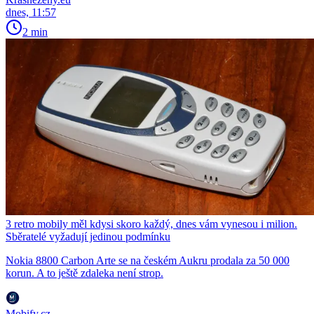
dnes, 11:57
2 min
3 retro mobily měl kdysi skoro každý, dnes vám vynesou i milion.
Sběratelé vyžadují jedinou podmínku
Nokia 8800 Carbon Arte se na českém Aukru prodala za 50 000
korun. A to ještě zdaleka není strop.
Mobify.cz