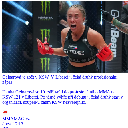
Gelnarová je zpět v KSW. V Liberci ji čeká druhý profesionální
zápas
Hanka Gelnarová se 19. září vrátí do profesionálního MMA na
KSW 121 v Liberci. Po těsné výhře při debutu ji čeká druhý start v
organizaci, soupeřku zatím KSW nezveřejnilo.
MMAMAG.cz
dnes, 12:13