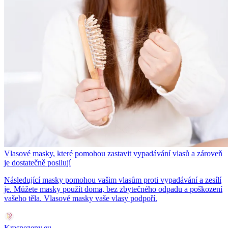
Vlasové masky, které pomohou zastavit vypadávání vlasů a zároveň
je dostatečně posilují
Následující masky pomohou vašim vlasům proti vypadávání a zesílí
je. Můžete masky použít doma, bez zbytečného odpadu a poškození
vašeho těla. Vlasové masky vaše vlasy podpoří.
Krasnezeny.eu