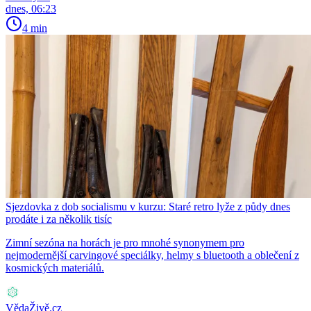
dnes, 06:23
4 min
Sjezdovka z dob socialismu v kurzu: Staré retro lyže z půdy dnes
prodáte i za několik tisíc
Zimní sezóna na horách je pro mnohé synonymem pro
nejmodernější carvingové speciálky, helmy s bluetooth a oblečení z
kosmických materiálů.
VědaŽivě.cz