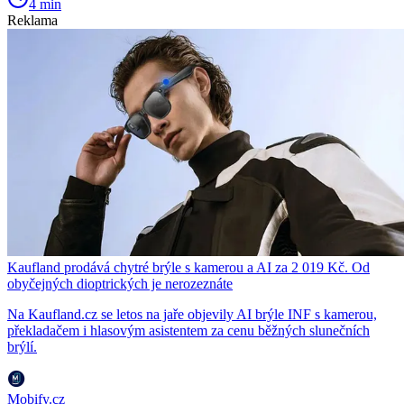
4 min
Reklama
Kaufland prodává chytré brýle s kamerou a AI za 2 019 Kč. Od
obyčejných dioptrických je nerozeznáte
Na Kaufland.cz se letos na jaře objevily AI brýle INF s kamerou,
překladačem i hlasovým asistentem za cenu běžných slunečních
brýlí.
Mobify.cz