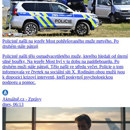
Policisté našli na jezeře Most pohřešovaného muže mrtvého. Po
druhém stále pátrají
Policisté našli tělo osmadvacetiletého muže, kterého hledali od úterní
silné bouřky. Na jezeře Most byl v tu dobu na paddleboardu. Po
druhém muži stále pátrají. Tělo našli ve středu večer. Policie o tom
informovala ve čtvrtek na sociální síti X. Rodinám obou mužů jsou
k dispozici krizoví interventi, kteří poskytují psychologickou
podporu a pomoc.
Aktuálně.cz - Zprávy
dnes, 06:13