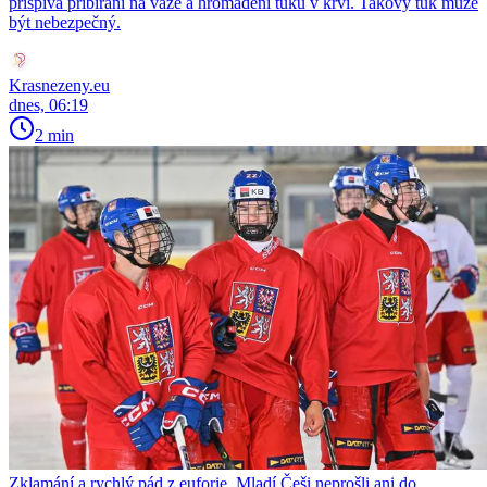
přispívá přibírání na váze a hromadění tuku v krvi. Takový tuk může
být nebezpečný.
Krasnezeny.eu
dnes, 06:19
2 min
Zklamání a rychlý pád z euforie. Mladí Češi neprošli ani do