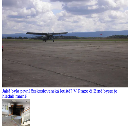
Jaká byla první československá letiště? V Praze či Brně byste je
hledali marně