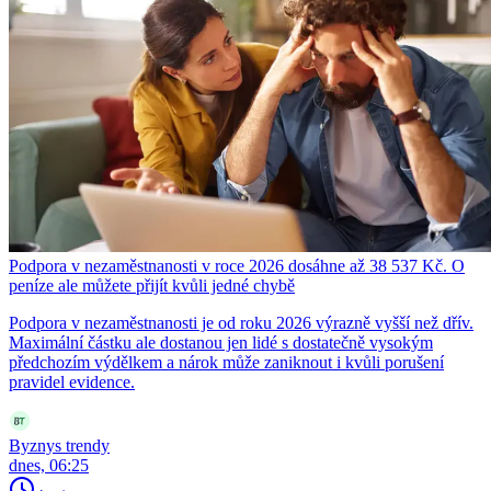
Podpora v nezaměstnanosti v roce 2026 dosáhne až 38 537 Kč. O
peníze ale můžete přijít kvůli jedné chybě
Podpora v nezaměstnanosti je od roku 2026 výrazně vyšší než dřív.
Maximální částku ale dostanou jen lidé s dostatečně vysokým
předchozím výdělkem a nárok může zaniknout i kvůli porušení
pravidel evidence.
Byznys trendy
dnes, 06:25