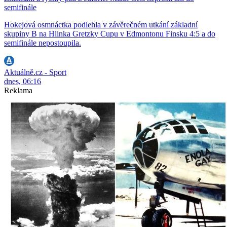
semifinále
Hokejová osmnáctka podlehla v závěrečném utkání základní
skupiny B na Hlinka Gretzky Cupu v Edmontonu Finsku 4:5 a do
semifinále nepostoupila.
Aktuálně.cz - Sport
dnes, 06:16
Reklama