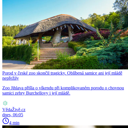
Porod v české zoo skončil tragicky. Oblíbená samice ani její mládě
nepřežily
Zoo Jihlava přišla o víkendu při komplikovaném porodu o chovnou
samici zebry Burchellovy i její mládě.
VědaŽivě.cz
dnes, 06:05
4 min