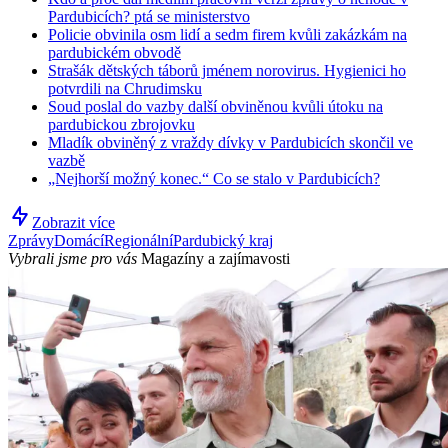
Pardubicích? ptá se ministerstvo
Policie obvinila osm lidí a sedm firem kvůli zakázkám na
pardubickém obvodě
Strašák dětských táborů jménem norovirus. Hygienici ho
potvrdili na Chrudimsku
Soud poslal do vazby další obviněnou kvůli útoku na
pardubickou zbrojovku
Mladík obviněný z vraždy dívky v Pardubicích skončil ve
vazbě
„Nejhorší možný konec.“ Co se stalo v Pardubicích?
Zobrazit více
Zprávy
Domácí
Regionální
Pardubický kraj
Vybrali jsme pro vás
Magazíny a zajímavosti