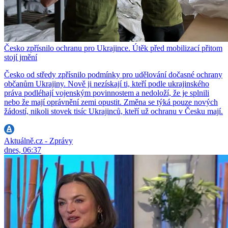
Česko zpřísnilo ochranu pro Ukrajince. Útěk před mobilizací přitom
stojí jmění
Česko od středy zpřísnilo podmínky pro udělování dočasné ochrany
občanům Ukrajiny. Nově ji nezískají ti, kteří podle ukrajinského
práva podléhají vojenským povinnostem a nedoloží, že je splnili
nebo že mají oprávnění zemi opustit. Změna se týká pouze nových
žádostí, nikoli stovek tisíc Ukrajinců, kteří už ochranu v Česku mají.
Aktuálně.cz - Zprávy
dnes, 06:37