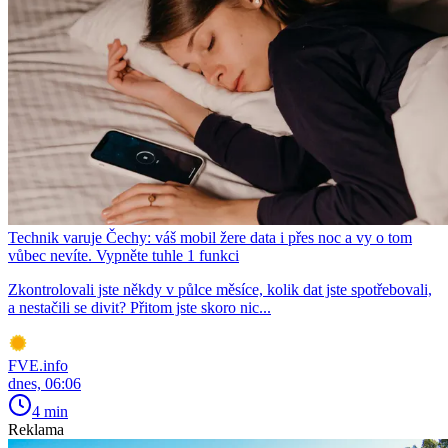
Technik varuje Čechy: váš mobil žere data i přes noc a vy o tom
vůbec nevíte. Vypněte tuhle 1 funkci
Zkontrolovali jste někdy v půlce měsíce, kolik dat jste spotřebovali,
a nestačili se divit? Přitom jste skoro nic...
FVE.info
dnes, 06:06
4 min
Reklama