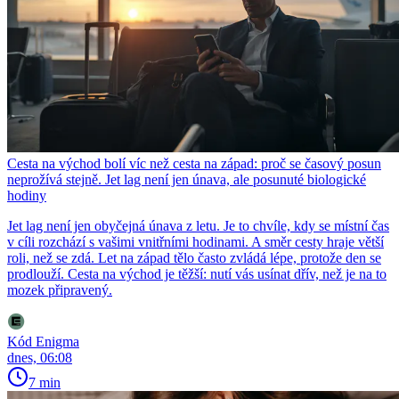
Cesta na východ bolí víc než cesta na západ: proč se časový posun
neprožívá stejně. Jet lag není jen únava, ale posunuté biologické
hodiny
Jet lag není jen obyčejná únava z letu. Je to chvíle, kdy se místní čas
v cíli rozchází s vašimi vnitřními hodinami. A směr cesty hraje větší
roli, než se zdá. Let na západ tělo často zvládá lépe, protože den se
prodlouží. Cesta na východ je těžší: nutí vás usínat dřív, než je na to
mozek připravený.
Kód Enigma
dnes, 06:08
7 min