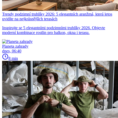
Trendy podzimní truhlíky 2026: 5 elegantních aranžmá, která letos
uvidíte na nejkrásnějších terasách
Inspirujte se 5 elegantními podzimními truhlíky 2026. Objevte
moderní kombinace rostlin pro balkon, okna i terasu.
Planeta zahrady
dnes, 06:40
8 min