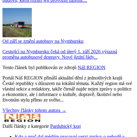
budovu, která rozšíří její provozní zázemí....
Od září se změní autobusy na Nymbursku
Cestující na Nymbursku čeká od úterý 1. září 2026 výrazná
proměna autobusové dopravy. Nové jízdní řády...
Tento článek byl publikován ze zdrojů
Náš REGION
Portál Náš REGION přináší aktuální dění z jednotlivých krajů
České republiky s důrazem na lokální témata. Každý region má své
vlastní sekce a redaktory, takže čtenář najde nejen zprávy o politice
a ekonomice, ale i informace o kultuře, dopravě, školství nebo
životním stylu přímo ze svého...
Všechny články tohoto autora →
Další články z kategorie
Pardubický kraj
Kdo a proč dal médiím pracovní verzi zprávy o nehodě v