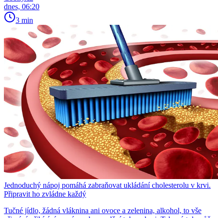
dnes, 06:20
3 min
Jednoduchý nápoj pomáhá zabraňovat ukládání cholesterolu v krvi.
Připravit ho zvládne každý
Tučné jídlo, žádná vláknina ani ovoce a zelenina, alkohol, to vše