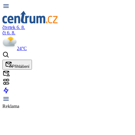
čtvrtek 6. 8.
čt 6. 8.
24°C
Přihlášení
Reklama