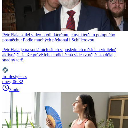
Petr Fiala sdílel video, kvůli kterému je nyní terčem potupného
posměchu: Podle mnohých překonal i Schillerovou
Petr Fiala je na sociálních sítích v posledních měsících viditelně
aktivnější. Jenže právě lehce odlehčená videa z něj často dělají
snadný terč.
In-lifestyle.cz
dnes, 06:32
3 min