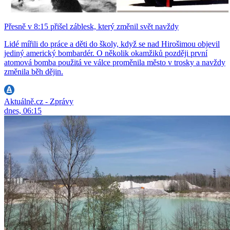
Přesně v 8:15 přišel záblesk, který změnil svět navždy
Lidé mířili do práce a děti do školy, když se nad Hirošimou objevil
jediný americký bombardér. O několik okamžiků později první
atomová bomba použitá ve válce proměnila město v trosky a navždy
změnila běh dějin.
Aktuálně.cz - Zprávy
dnes, 06:15