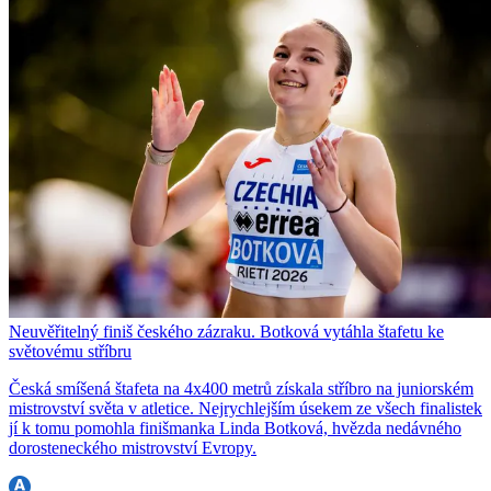
Neuvěřitelný finiš českého zázraku. Botková vytáhla štafetu ke
světovému stříbru
Česká smíšená štafeta na 4x400 metrů získala stříbro na juniorském
mistrovství světa v atletice. Nejrychlejším úsekem ze všech finalistek
jí k tomu pomohla finišmanka Linda Botková, hvězda nedávného
dorosteneckého mistrovství Evropy.