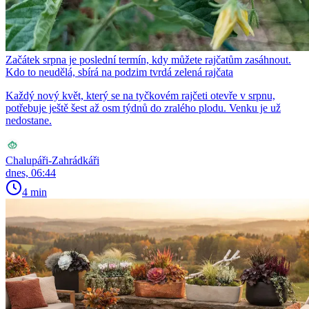
Začátek srpna je poslední termín, kdy můžete rajčatům zasáhnout.
Kdo to neudělá, sbírá na podzim tvrdá zelená rajčata
Každý nový květ, který se na tyčkovém rajčeti otevře v srpnu,
potřebuje ještě šest až osm týdnů do zralého plodu. Venku je už
nedostane.
Chalupáři-Zahrádkáři
dnes, 06:44
4 min