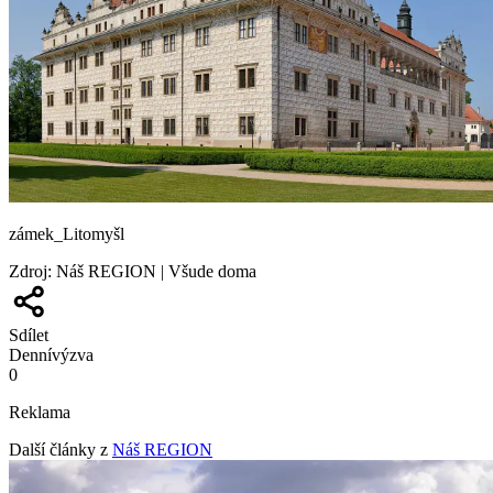
zámek_Litomyšl
Zdroj
:
Náš REGION | Všude doma
Sdílet
Denní
výzva
0
Reklama
Další články z
Náš REGION