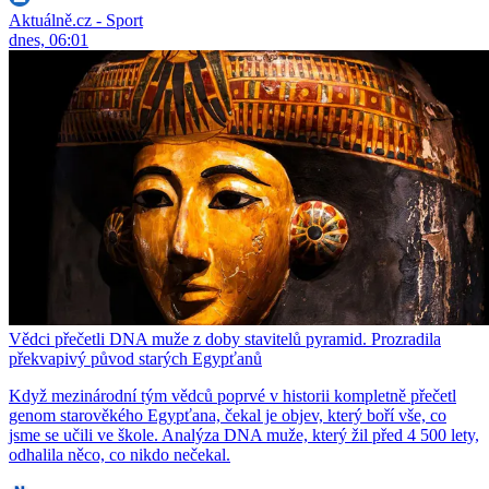
Aktuálně.cz - Sport
dnes, 06:01
Vědci přečetli DNA muže z doby stavitelů pyramid. Prozradila
překvapivý původ starých Egypťanů
Když mezinárodní tým vědců poprvé v historii kompletně přečetl
genom starověkého Egypťana, čekal je objev, který boří vše, co
jsme se učili ve škole. Analýza DNA muže, který žil před 4 500 lety,
odhalila něco, co nikdo nečekal.