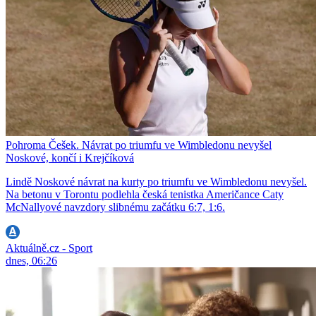
Pohroma Češek. Návrat po triumfu ve Wimbledonu nevyšel
Noskové, končí i Krejčíková
Lindě Noskové návrat na kurty po triumfu ve Wimbledonu nevyšel.
Na betonu v Torontu podlehla česká tenistka Američance Caty
McNallyové navzdory slibnému začátku 6:7, 1:6.
Aktuálně.cz - Sport
dnes, 06:26