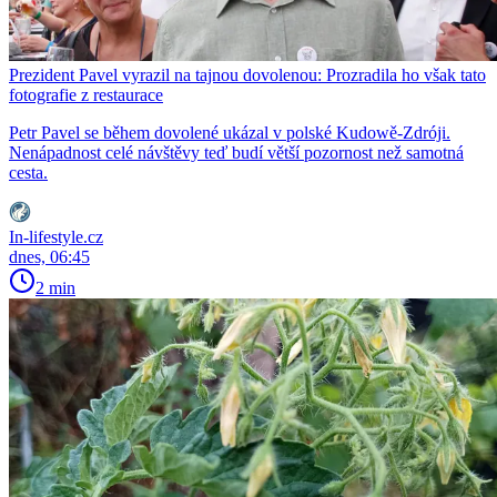
Prezident Pavel vyrazil na tajnou dovolenou: Prozradila ho však tato
fotografie z restaurace
Petr Pavel se během dovolené ukázal v polské Kudowě-Zdróji.
Nenápadnost celé návštěvy teď budí větší pozornost než samotná
cesta.
In-lifestyle.cz
dnes, 06:45
2 min