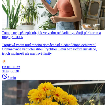
Toto je nejlepší způsob, jak ve vedru ochladit byt. Stojí pár korun a
funguje 100%
Tropická vedra nutí mnoho domácností hledat účinné ochlazení.
Ochlazovače vzduchu slibují rychlou úlevu bez složité instalace,
jejich možnosti ale mají své limity.
FAJNTIP.cz
dnes, 06:30
3 min