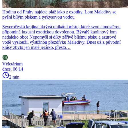
Hodinu od Prahy najdete pláž jako z exotiky. Lom Maledivy se
pyšní bílým pískem a tyrkysovou vodou
Severočeská krajina ukrývá unikátní místo, které svou atmosférou
připomíná luxusní exotickou dovolenou. Bývalý kaolinový lom
nedaleko obce Nepomyšl si díky zářivě bílému písku a azurové
vodě vysloužil výstižnou přezdívku Maledivy. Dnes už z původní
krásy zbylo jen malé jezírko, přesto…
Výletárium
dnes, 06:14
2 min