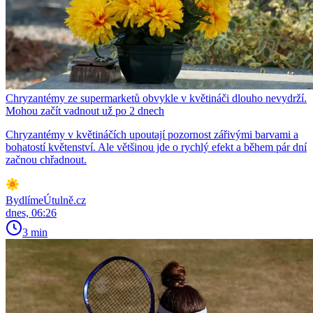
Chryzantémy ze supermarketů obvykle v květináči dlouho nevydrží.
Mohou začít vadnout už po 2 dnech
Chryzantémy v květináčích upoutají pozornost zářivými barvami a
bohatostí květenství. Ale většinou jde o rychlý efekt a během pár dní
začnou chřadnout.
BydlímeÚtulně.cz
dnes, 06:26
3 min