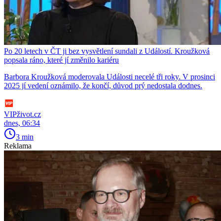
Po 20 letech v ČT ji bez vysvětlení sundali z Událostí. Kroužková
popsala ráno, které jí změnilo kariéru
Barbora Kroužková moderovala Události necelé tři roky. V prosinci
2025 jí vedení oznámilo, že končí, důvod prý nedostala dodnes.
VIPživot.cz
dnes, 06:34
3 min
Reklama