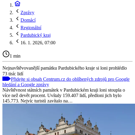
Zprávy
Domácí
Regionální
Pardubický kraj
16. 1. 2026, 07:00
1 min
Nejnavštěvovanější památku Pardubického kraje si loni prohlédlo
73 tisíc lidí
Přidejte si obsah Centrum.cz do oblíbených zdrojů pro Google
hledání a Google zprávy
Návštěvnost státních památek v Pardubickém kraji loni stoupla o
více než devět procent. Uvítaly 159.407 lidí, předloni jich bylo
145.773. Nejvíc turistů zavítalo na…