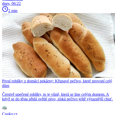
dnes, 06:22
2 min
Pivní rohlíky z domácí pekárny: Křupavé pečivo, které provoní celý
dům
Čerstvě upečené rohlíky, to je vůně, která se line celým domem. A
když se do těsta přidá světlé pivo, získá pečivo ještě výraznější chuť.
Cooky.cz