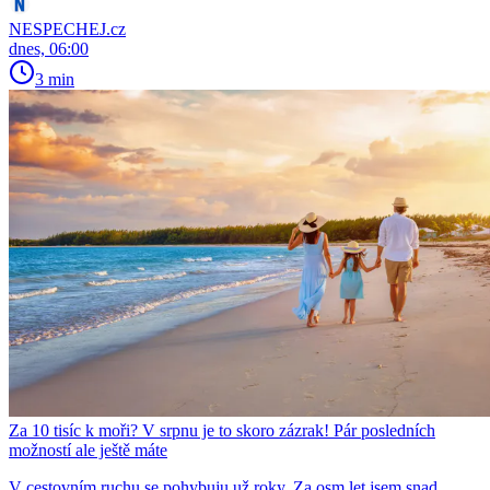
NESPECHEJ.cz
dnes, 06:00
3 min
Za 10 tisíc k moři? V srpnu je to skoro zázrak! Pár posledních
možností ale ještě máte
V cestovním ruchu se pohybuju už roky. Za osm let jsem snad