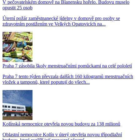
V pečovatelském domově na Blanensku hořelo. Budovu muselo
opustit 25 osob
Úterní požár zaměstnanecké jídelny v domově pro osoby se
zdravotním postižením ve Velkých Opatovicích na...
Praha 7 zásobila školy menstruačními pomůckami na celé pololetí
Praha 7 tento týden převzala dalších 160 kilogramů menstruačních
vložek a tamponů, které poputují do všech...
Kolínská nemocnice otevřela novou budovu za 138 milionů
Oblastní nemocnice Kolín v úterý otevřela novou třípodlažní