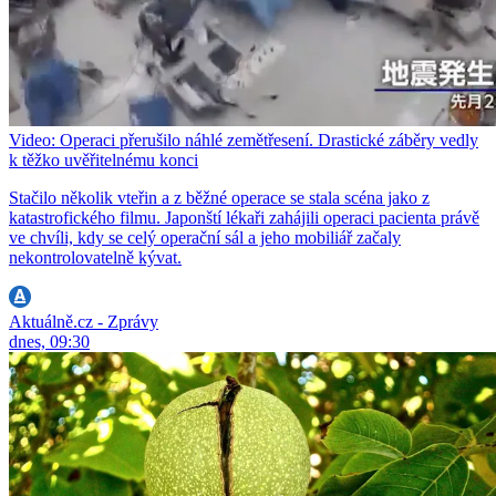
Video: Operaci přerušilo náhlé zemětřesení. Drastické záběry vedly
k těžko uvěřitelnému konci
Stačilo několik vteřin a z běžné operace se stala scéna jako z
katastrofického filmu. Japonští lékaři zahájili operaci pacienta právě
ve chvíli, kdy se celý operační sál a jeho mobiliář začaly
nekontrolovatelně kývat.
Aktuálně.cz - Zprávy
dnes, 09:30