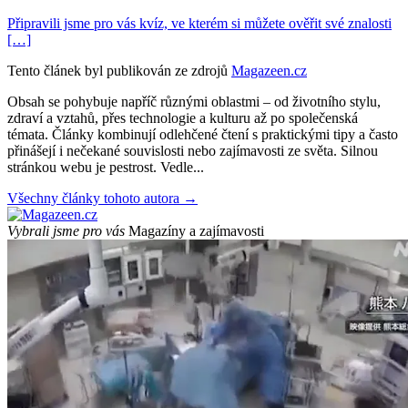
Připravili jsme pro vás kvíz, ve kterém si můžete ověřit své znalosti
[…]
Tento článek byl publikován ze zdrojů
Magazeen.cz
Obsah se pohybuje napříč různými oblastmi – od životního stylu,
zdraví a vztahů, přes technologie a kulturu až po společenská
témata. Články kombinují odlehčené čtení s praktickými tipy a často
přinášejí i nečekané souvislosti nebo zajímavosti ze světa. Silnou
stránkou webu je pestrost. Vedle...
Všechny články tohoto autora →
Vybrali jsme pro vás
Magazíny a zajímavosti