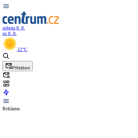
sobota 8. 8.
so 8. 8.
22°C
Přihlášení
Reklama