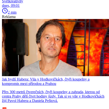
Světkreativity
dnes, 09:01
2 min
Reklama
Jak bydlí Habera: Vila v Hodkovičkách, čtyři koupelny a
kompromis mezi přírodou a Prahou
Přes 300 metrů čtverečních, čtyři koupelny a zahrada, kterou od
centra Prahy dělí čtvrt hodiny jízdy. Tak si ve vile v Hodkovičkách
žijí Pavol Habera a Daniela Peštová.