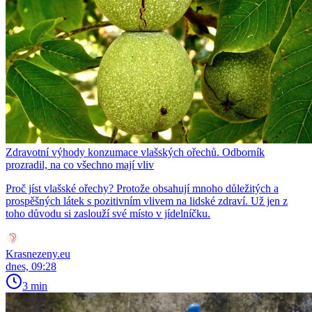
Zdravotní výhody konzumace vlašských ořechů. Odborník
prozradil, na co všechno mají vliv
Proč jíst vlašské ořechy? Protože obsahují mnoho důležitých a
prospěšných látek s pozitivním vlivem na lidské zdraví. Už jen z
toho důvodu si zaslouží své místo v jídelníčku.
Krasnezeny.eu
dnes, 09:28
3 min