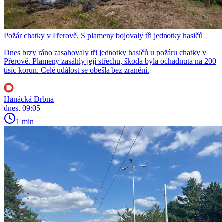
Požár chatky v Přerově. S plameny bojovaly tři jednotky hasičů
Dnes brzy ráno zasahovaly tři jednotky hasičů u požáru chatky v
Přerově. Plameny zasáhly její střechu, škoda byla odhadnuta na 200
tisíc korun. Celé událost se obešla bez zranění.
Hanácká Drbna
dnes, 09:05
1 min