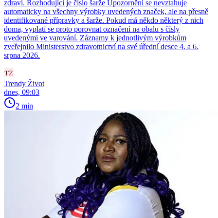
zdraví. Rozhodující je číslo šarže Upozornění se nevztahuje
automaticky na všechny výrobky uvedených značek, ale na přesně
identifikované přípravky a šarže. Pokud má někdo některý z nich
doma, vyplatí se proto porovnat označení na obalu s čísly
uvedenými ve varování. Záznamy k jednotlivým výrobkům
zveřejnilo Ministerstvo zdravotnictví na své úřední desce 4. a 6.
srpna 2026.
Trendy Život
dnes, 09:03
2 min