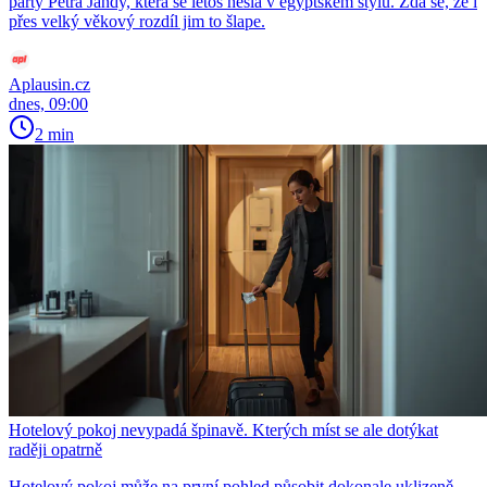
party Petra Jandy, která se letos nesla v egyptském stylu. Zdá se, že i
přes velký věkový rozdíl jim to šlape.
Aplausin.cz
dnes, 09:00
2 min
Hotelový pokoj nevypadá špinavě. Kterých míst se ale dotýkat
raději opatrně
Hotelový pokoj může na první pohled působit dokonale uklizeně.