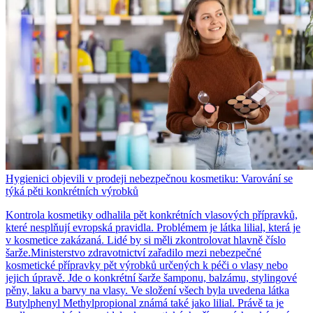
Hygienici objevili v prodeji nebezpečnou kosmetiku: Varování se
týká pěti konkrétních výrobků
Kontrola kosmetiky odhalila pět konkrétních vlasových přípravků,
které nesplňují evropská pravidla. Problémem je látka lilial, která je
v kosmetice zakázaná. Lidé by si měli zkontrolovat hlavně číslo
šarže.Ministerstvo zdravotnictví zařadilo mezi nebezpečné
kosmetické přípravky pět výrobků určených k péči o vlasy nebo
jejich úpravě. Jde o konkrétní šarže šamponu, balzámu, stylingové
pěny, laku a barvy na vlasy. Ve složení všech byla uvedena látka
Butylphenyl Methylpropional známá také jako lilial. Právě ta je