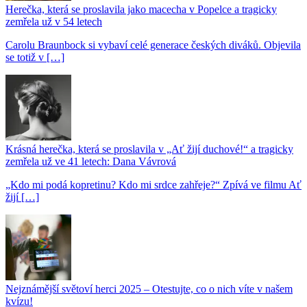
Herečka, která se proslavila jako macecha v Popelce a tragicky
zemřela už v 54 letech
Carolu Braunbock si vybaví celé generace českých diváků. Objevila
se totiž v […]
Krásná herečka, která se proslavila v „Ať žijí duchové!“ a tragicky
zemřela už ve 41 letech: Dana Vávrová
„Kdo mi podá kopretinu? Kdo mi srdce zahřeje?“ Zpívá ve filmu Ať
žijí […]
Nejznámější světoví herci 2025 – Otestujte, co o nich víte v našem
kvízu!