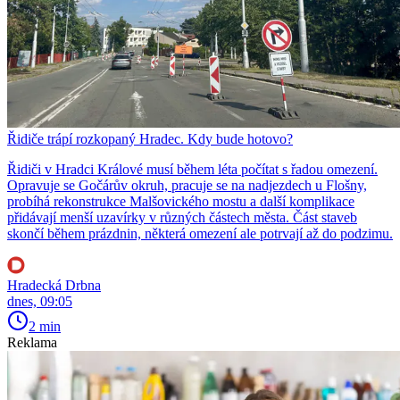
Řidiče trápí rozkopaný Hradec. Kdy bude hotovo?
Řidiči v Hradci Králové musí během léta počítat s řadou omezení.
Opravuje se Gočárův okruh, pracuje se na nadjezdech u Flošny,
probíhá rekonstrukce Malšovického mostu a další komplikace
přidávají menší uzavírky v různých částech města. Část staveb
skončí během prázdnin, některá omezení ale potrvají až do podzimu.
Hradecká Drbna
dnes, 09:05
2 min
Reklama