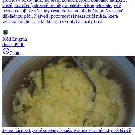
Čisté povlečení, složené ručníky a naleštěná koupelna ale ještě
neznamenají, že všechny často dotýkané předměty prošly stejně
důkladnou péčí. Největší pozornost si nezaslouží místa, která
vypadají nejhůř, ale ta, kterých se dotýká každý host.
Kód Enigma
dnes, 09:00
7 min
Jedna lžíce zakysané smetany v kaši. Rodina si od té doby žádá dvě