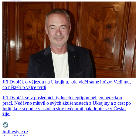
Jiří Dvořák o výjezdu na Ukrajinu, kde viděl samé hrůzy: Vadí mu,
co někteří o válce tvrdí
Jiří Dvořák se v posledních týdnech nepřipomněl jen hereckou
prací. Nedávno mluvil o svých zkušenostech z Ukrajiny a z cest po
Indii, kde si podle vlastních slov uvědomil, jak dobře se v Česku
žije.
In-lifestyle.cz