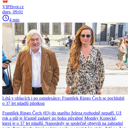
VIPživot.cz
dnes, 09:01
4 min
Létá v oblacích i po osmdesátce: František Ringo Čech se pochlubil
o 37 let mladší pilotkou
František Ringo Čech (83) do starého železa rozhodně nepatří. Už
rok a půl je šťastně zadaný po boku půvabné Moniky Kopecké,
která je o 37 let mladší. Naposledy se společně objevili na zahradní