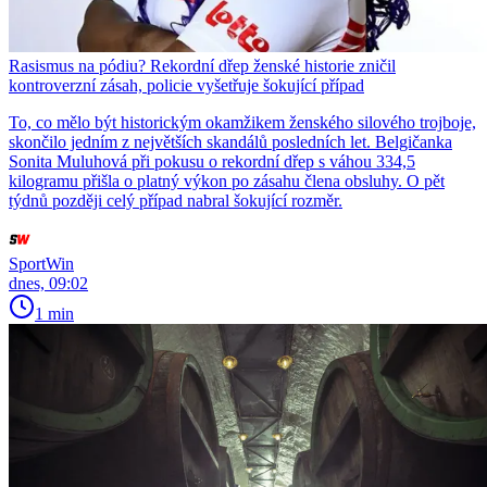
Rasismus na pódiu? Rekordní dřep ženské historie zničil
kontroverzní zásah, policie vyšetřuje šokující případ
To, co mělo být historickým okamžikem ženského silového trojboje,
skončilo jedním z největších skandálů posledních let. Belgičanka
Sonita Muluhová při pokusu o rekordní dřep s váhou 334,5
kilogramu přišla o platný výkon po zásahu člena obsluhy. O pět
týdnů později celý případ nabral šokující rozměr.
SportWin
dnes, 09:02
1 min