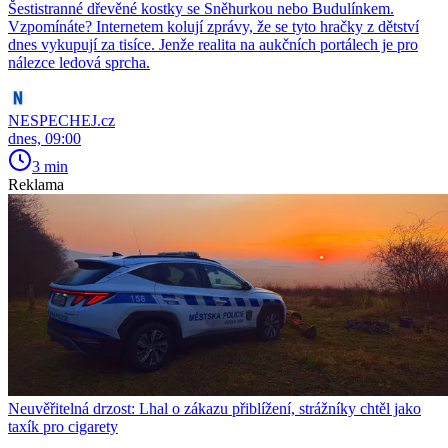
Šestistranné dřevěné kostky se Sněhurkou nebo Budulínkem.
Vzpomínáte? Internetem kolují zprávy, že se tyto hračky z dětství
dnes vykupují za tisíce. Jenže realita na aukčních portálech je pro
nálezce ledová sprcha.
NESPECHEJ.cz
dnes, 09:00
3 min
Reklama
Neuvěřitelná drzost: Lhal o zákazu přiblížení, strážníky chtěl jako
taxík pro cigarety