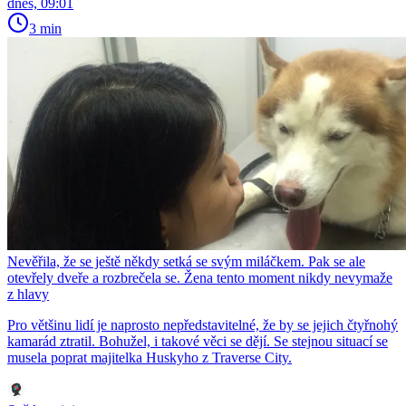
dnes, 09:01
3 min
Nevěřila, že se ještě někdy setká se svým miláčkem. Pak se ale
otevřely dveře a rozbrečela se. Žena tento moment nikdy nevymaže
z hlavy
Pro většinu lidí je naprosto nepředstavitelné, že by se jejich čtyřnohý
kamarád ztratil. Bohužel, i takové věci se dějí. Se stejnou situací se
musela poprat majitelka Huskyho z Traverse City.