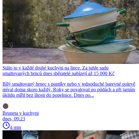
Stálo to v každé druhé kuchyni na lince. Za tuhle sadu
smaltovaných hrnců dnes sběratelé nabízejí až 15 000 Kč
Bílý smaltovaný hrnec s puntíky nebo v jednoduché barevné polevě
míval doma skoro každý. Roky se povaloval po půdách a při jarním
úklidu mířil bez lítosti do popelnice. Dnes po...
Bruneta v kuchyni
dnes, 09:23
4 min