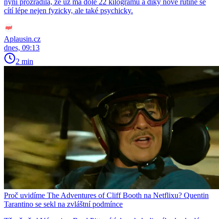
nyní prozradila, že už má dole 22 kilogramů a díky nové rutině se
cítí lépe nejen fyzicky, ale také psychicky.
Aplausin.cz
dnes, 09:13
2 min
Proč uvidíme The Adventures of Cliff Booth na Netflixu? Quentin
Tarantino se sekl na zvláštní podmínce