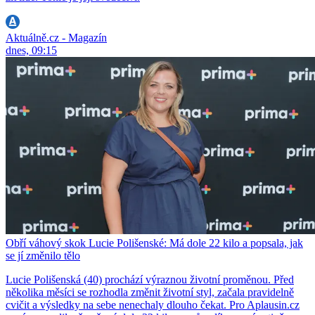
Aktuálně.cz - Magazín
dnes, 09:15
Obří váhový skok Lucie Polišenské: Má dole 22 kilo a popsala, jak
se jí změnilo tělo
Lucie Polišenská (40) prochází výraznou životní proměnou. Před
několika měsíci se rozhodla změnit životní styl, začala pravidelně
cvičit a výsledky na sebe nenechaly dlouho čekat. Pro Aplausin.cz