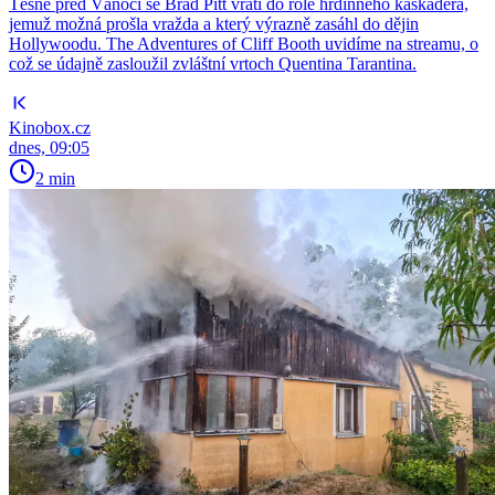
Těsně před Vánoci se Brad Pitt vrátí do role hrdinného kaskadéra,
jemuž možná prošla vražda a který výrazně zasáhl do dějin
Hollywoodu. The Adventures of Cliff Booth uvidíme na streamu, o
což se údajně zasloužil zvláštní vrtoch Quentina Tarantina.
Kinobox.cz
dnes, 09:05
2 min