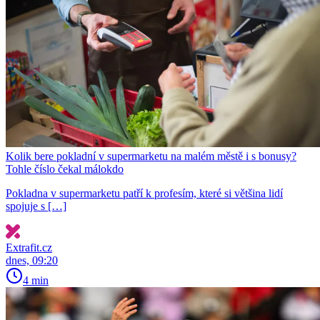
Kolik bere pokladní v supermarketu na malém městě i s bonusy?
Tohle číslo čekal málokdo
Pokladna v supermarketu patří k profesím, které si většina lidí
spojuje s […]
Extrafit.cz
dnes, 09:20
4 min