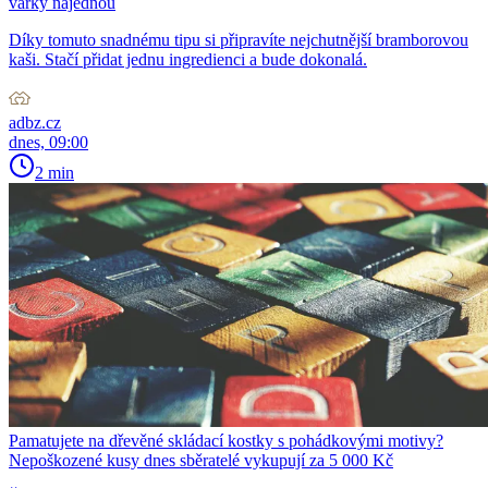
várky najednou
Díky tomuto snadnému tipu si připravíte nejchutnější bramborovou
kaši. Stačí přidat jednu ingredienci a bude dokonalá.
adbz.cz
dnes, 09:00
2 min
Pamatujete na dřevěné skládací kostky s pohádkovými motivy?
Nepoškozené kusy dnes sběratelé vykupují za 5 000 Kč