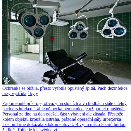
Ochranka se blížila, přesto vyfotila opuštěný špitál. Pach dezinfekce
brzy vystřídají byty
Zapomenuté přístroje, obvazy na stolcích a v chodbách stále citelný
pach dezinfekce. Tahle německá nemocnice je už pár let opuštěná.
Personál ze dne na den odešel, část vybavení ale zůstala. Přestože
kolem objektu kroužila ostraha, prázdné operační sály urbexerka
Lost in Time dokázala zdokumentovat. Brzy tu místo lékařů budou
žít lidé. Tohle je její svědectví.