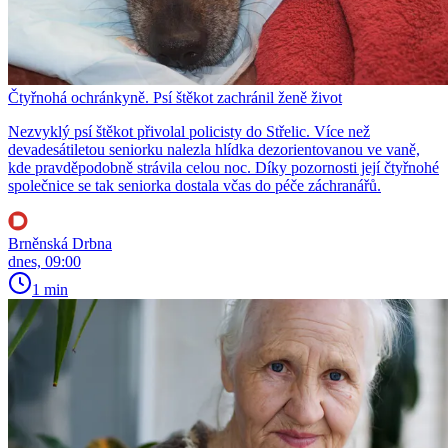
Čtyřnohá ochránkyně. Psí štěkot zachránil ženě život
Nezvyklý psí štěkot přivolal policisty do Střelic. Více než
devadesátiletou seniorku nalezla hlídka dezorientovanou ve vaně,
kde pravděpodobně strávila celou noc. Díky pozornosti její čtyřnohé
společnice se tak seniorka dostala včas do péče záchranářů.
Brněnská Drbna
dnes, 09:00
1 min