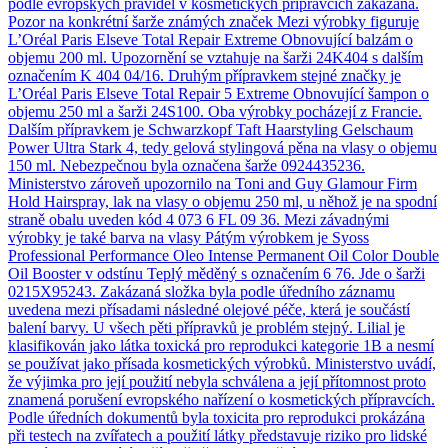
podle evropských pravidel v kosmetických přípravcích zakázaná.
Pozor na konkrétní šarže známých značek Mezi výrobky figuruje
L’Oréal Paris Elseve Total Repair Extreme Obnovující balzám o
objemu 200 ml. Upozornění se vztahuje na šarži 24K404 s dalším
označením K 404 04/16. Druhým přípravkem stejné značky je
L’Oréal Paris Elseve Total Repair 5 Extreme Obnovující šampon o
objemu 250 ml a šarži 24S100. Oba výrobky pocházejí z Francie.
Dalším přípravkem je Schwarzkopf Taft Haarstyling Gelschaum
Power Ultra Stark 4, tedy gelová stylingová pěna na vlasy o objemu
150 ml. Nebezpečnou byla označena šarže 0924435236.
Ministerstvo zároveň upozornilo na Toni and Guy Glamour Firm
Hold Hairspray, lak na vlasy o objemu 250 ml, u něhož je na spodní
straně obalu uveden kód 4 073 6 FL 09 36. Mezi závadnými
výrobky je také barva na vlasy Pátým výrobkem je Syoss
Professional Performance Oleo Intense Permanent Oil Color Double
Oil Booster v odstínu Teplý měděný s označením 6 76. Jde o šarži
0215X95243. Zakázaná složka byla podle úředního záznamu
uvedena mezi přísadami následné olejové péče, která je součástí
balení barvy. U všech pěti přípravků je problém stejný. Lilial je
klasifikován jako látka toxická pro reprodukci kategorie 1B a nesmí
se používat jako přísada kosmetických výrobků. Ministerstvo uvádí,
že výjimka pro její použití nebyla schválena a její přítomnost proto
znamená porušení evropského nařízení o kosmetických přípravcích.
Podle úředních dokumentů byla toxicita pro reprodukci prokázána
při testech na zvířatech a použití látky představuje riziko pro lidské