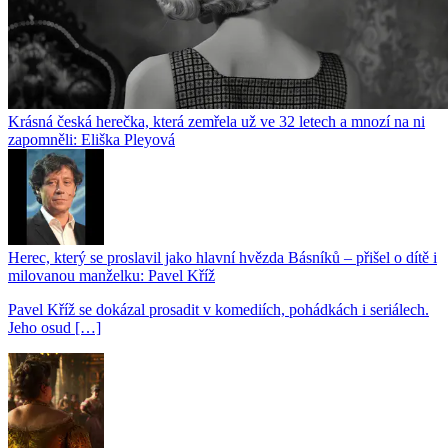
Krásná česká herečka, která zemřela už ve 32 letech a mnozí na ni
zapomněli: Eliška Pleyová
Herec, který se proslavil jako hlavní hvězda Básníků – přišel o dítě i
milovanou manželku: Pavel Kříž
Pavel Kříž se dokázal prosadit v komediích, pohádkách i seriálech.
Jeho osud […]