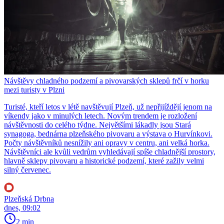
Návštěvy chladného podzemí a pivovarských sklepů frčí v horku
mezi turisty v Plzni
Turisté, kteří letos v létě navštěvují Plzeň, už nepřijíždějí jenom na
víkendy jako v minulých letech. Novým trendem je rozložení
návštěvnosti do celého týdne. Největšími lákadly jsou Stará
synagoga, bednárna plzeňského pivovaru a výstava o Hurvínkovi.
Počty návštěvníků nesnížily ani opravy v centru, ani velká horka.
Návštěvníci ale kvůli vedrům vyhledávají spíše chladnější prostory,
hlavně sklepy pivovaru a historické podzemí, které zažily velmi
silný červenec.
Plzeňská Drbna
dnes, 09:02
2 min