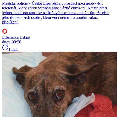
Městská policie v České Lípě řešila uprostřed noci neobvyklý
telefonát, který zprvu vypadal jako vážné ohrožení. Krátce před
jednou hodinou ranní se na tísňové lince ozval muž s tím, že před
jeho domem sedí osoba, která vůči němu má soudní zákaz
přiblížení.
Liberecká Drbna
dnes, 09:00
1 min