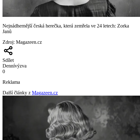
Nejnádhernější česká herečka, která zemřela ve 24 letech: Zorka
Janů
Zdroj
:
Magazeen.cz
Sdílet
Denní
výzva
0
Reklama
Další články z
Magazeen.cz