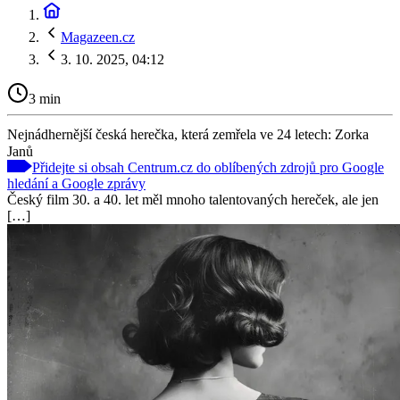
Magazeen.cz
3. 10. 2025, 04:12
3 min
Nejnádhernější česká herečka, která zemřela ve 24 letech: Zorka
Janů
Přidejte si obsah Centrum.cz do oblíbených zdrojů pro Google
hledání a Google zprávy
Český film 30. a 40. let měl mnoho talentovaných hereček, ale jen
[…]