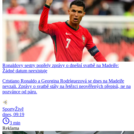
Ronaldovy sestry popřely zprávy o dnešní svatbě na Madeiře:
Žádné datum neexistuje
Cristiano Ronaldo a Georgina Rodríguezová se dnes na Madeiře
nevzali. Zprávy o svatbě stály na řetězci neověřených přepisů, ne na
pozvánce od páru.
SportyŽivě
dnes, 09:19
3 min
Reklama