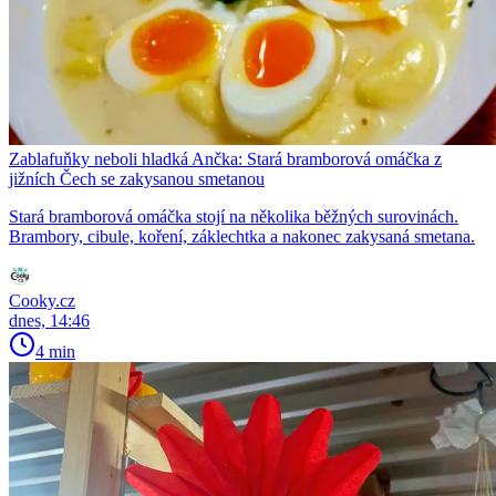
Zablafuňky neboli hladká Ančka: Stará bramborová omáčka z
jižních Čech se zakysanou smetanou
Stará bramborová omáčka stojí na několika běžných surovinách.
Brambory, cibule, koření, záklechtka a nakonec zakysaná smetana.
Cooky.cz
dnes, 14:46
4 min