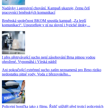
Nadávky i agresivní chování. Kampaň ukazuje, čemu čelí
pracovníci brněnských komunikací
Brněnská společnost BKOM spustila kampaň „Za lepší
komunikaci“. Upozorňuje v ní na slovní i fyzické útoky,...
I přes přetrvávající sucho není zásobování Brna pitnou vodou
ohrožené. Vypomáhá i Vírská nádrž
Ani pokračující extrémní sucho zatím neznamená pro Brno riziko
nedostatku pitné vody. Voda z březovského...
Policejní honička jako z filmu. Řidič ujížděl před trojicí policejních