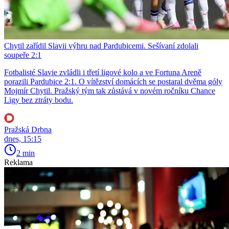
Chytil zařídil Slavii výhru nad Pardubicemi. Sešívaní zdolali
soupeře 2:1
Fotbalisté Slavie zvládli i třetí ligové kolo a ve Fortuna Areně
porazili Pardubice 2:1. O vítězství domácích se postaral dvěma góly
Mojmír Chytil. Pražský tým tak zůstává v novém ročníku Chance
Ligy bez ztráty bodu.
Pražská Drbna
dnes, 15:15
2 min
Reklama