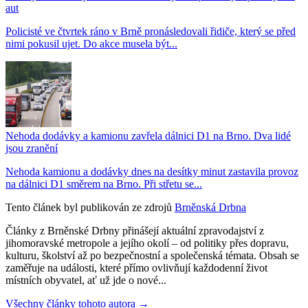
aut
Policisté ve čtvrtek ráno v Brně pronásledovali řidiče, který se před
nimi pokusil ujet. Do akce musela být...
Nehoda dodávky a kamionu zavřela dálnici D1 na Brno. Dva lidé
jsou zranění
Nehoda kamionu a dodávky dnes na desítky minut zastavila provoz
na dálnici D1 směrem na Brno. Při střetu se...
Tento článek byl publikován ze zdrojů
Brněnská Drbna
Články z Brněnské Drbny přinášejí aktuální zpravodajství z
jihomoravské metropole a jejího okolí – od politiky přes dopravu,
kulturu, školství až po bezpečnostní a společenská témata. Obsah se
zaměřuje na události, které přímo ovlivňují každodenní život
místních obyvatel, ať už jde o nové...
Všechny články tohoto autora →