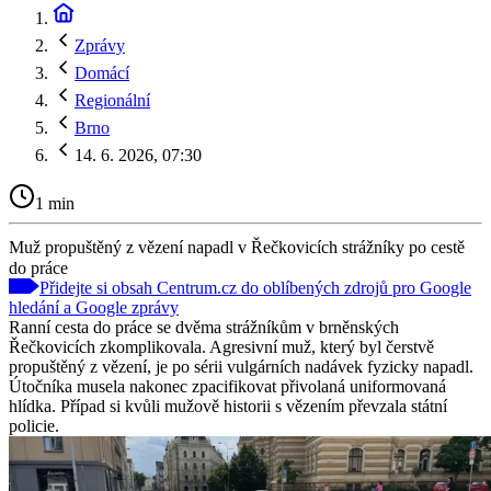
Zprávy
Domácí
Regionální
Brno
14. 6. 2026, 07:30
1 min
Muž propuštěný z vězení napadl v Řečkovicích strážníky po cestě
do práce
Přidejte si obsah Centrum.cz do oblíbených zdrojů pro Google
hledání a Google zprávy
Ranní cesta do práce se dvěma strážníkům v brněnských
Řečkovicích zkomplikovala. Agresivní muž, který byl čerstvě
propuštěný z vězení, je po sérii vulgárních nadávek fyzicky napadl.
Útočníka musela nakonec zpacifikovat přivolaná uniformovaná
hlídka. Případ si kvůli mužově historii s vězením převzala státní
policie.