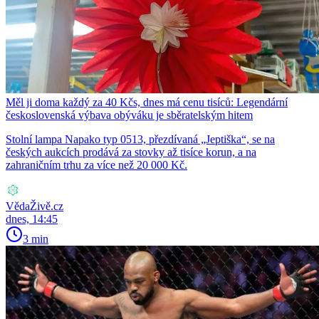
Měl ji doma každý za 40 Kčs, dnes má cenu tisíců: Legendární
československá výbava obýváku je sběratelským hitem
Stolní lampa Napako typ 0513, přezdívaná „Jeptiška“, se na
českých aukcích prodává za stovky až tisíce korun, a na
zahraničním trhu za více než 20 000 Kč.
VědaŽivě.cz
dnes, 14:45
3 min