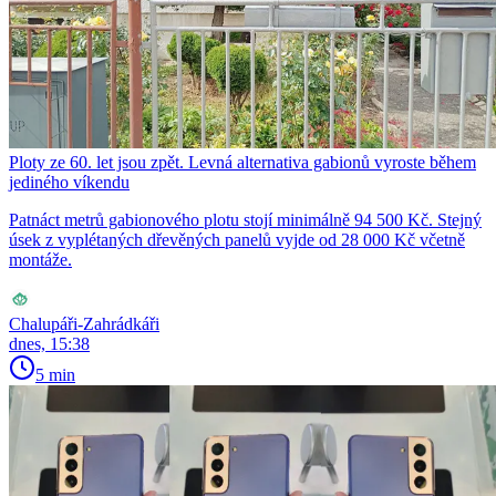
Ploty ze 60. let jsou zpět. Levná alternativa gabionů vyroste během
jediného víkendu
Patnáct metrů gabionového plotu stojí minimálně 94 500 Kč. Stejný
úsek z vyplétaných dřevěných panelů vyjde od 28 000 Kč včetně
montáže.
Chalupáři-Zahrádkáři
dnes, 15:38
5 min