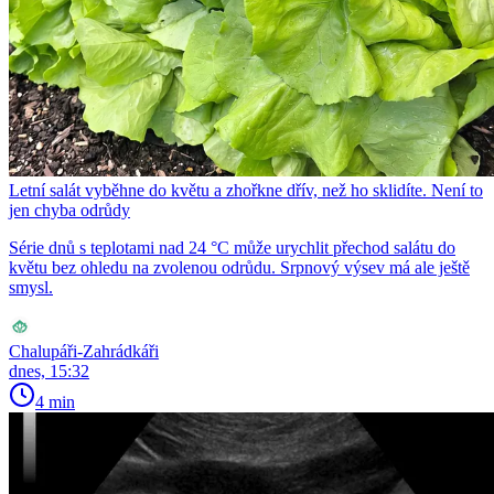
Letní salát vyběhne do květu a zhořkne dřív, než ho sklidíte. Není to
jen chyba odrůdy
Série dnů s teplotami nad 24 °C může urychlit přechod salátu do
květu bez ohledu na zvolenou odrůdu. Srpnový výsev má ale ještě
smysl.
Chalupáři-Zahrádkáři
dnes, 15:32
4 min