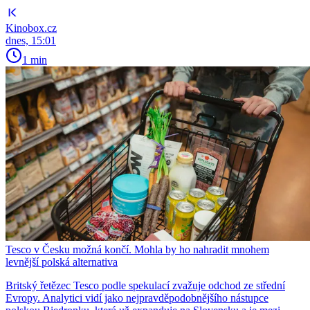
Kinobox.cz
dnes, 15:01
1 min
Tesco v Česku možná končí. Mohla by ho nahradit mnohem
levnější polská alternativa
Britský řetězec Tesco podle spekulací zvažuje odchod ze střední
Evropy. Analytici vidí jako nejpravděpodobnějšího nástupce