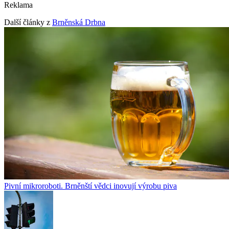
Reklama
Další články z
Brněnská Drbna
Pivní mikroroboti. Brněnští vědci inovují výrobu piva