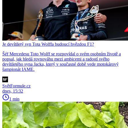
Je devítiletý syn Tota Wolffa budoucí hvězdou F1?
Šéf Mercedesu Toto Wolff se rozpovídal o svém osobním životě a
popsal, jak hledá rovnováhu mezi ambicemi a radostí svého
devítiletého syna Jacka, který v současné době vede motokárový
šampionát IAME.
SvětFormule.cz
dnes, 15:32
1 min