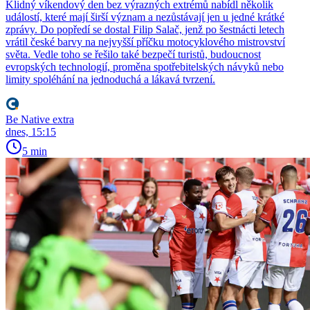
Klidný víkendový den bez výrazných extrémů nabídl několik
událostí, které mají širší význam a nezůstávají jen u jedné krátké
zprávy. Do popředí se dostal Filip Salač, jenž po šestnácti letech
vrátil české barvy na nejvyšší příčku motocyklového mistrovství
světa. Vedle toho se řešilo také bezpečí turistů, budoucnost
evropských technologií, proměna spotřebitelských návyků nebo
limity spoléhání na jednoduchá a lákavá tvrzení.
Be Native extra
dnes, 15:15
5 min