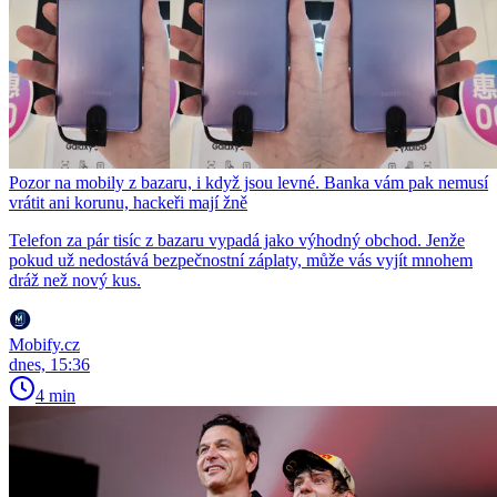
Pozor na mobily z bazaru, i když jsou levné. Banka vám pak nemusí
vrátit ani korunu, hackeři mají žně
Telefon za pár tisíc z bazaru vypadá jako výhodný obchod. Jenže
pokud už nedostává bezpečnostní záplaty, může vás vyjít mnohem
dráž než nový kus.
Mobify.cz
dnes, 15:36
4 min