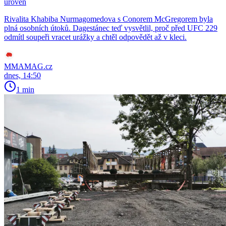
úroveň
Rivalita Khabiba Nurmagomedova s Conorem McGregorem byla
plná osobních útoků. Dagestánec teď vysvětlil, proč před UFC 229
odmítl soupeři vracet urážky a chtěl odpovědět až v kleci.
MMAMAG.cz
dnes, 14:50
1 min