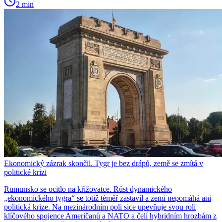
2 min
Ekonomický zázrak skončil. Tygr je bez drápů, země se zmítá v
politické krizi
Rumunsko se ocitlo na křižovatce. Růst dynamického
„ekonomického tygra“ se totiž téměř zastavil a zemi nepomáhá ani
politická krize. Na mezinárodním poli sice upevňuje svou roli
klíčového spojence Američanů a NATO a čelí hybridním hrozbám z