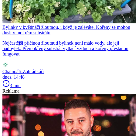
Bylinky v květináči žloutnou, i když je zaléváte. Kořeny se mohou
dusit v mokrém substrátu
Nejčastější příčinou žloutnutí bylinek není málo vody, ale její
nadbytek. Přemokřený substrát vytlačí vzduch a kořeny přestanou
fungovat.
Chalupáři-Zahrádkáři
dnes, 14:48
3 min
Reklama