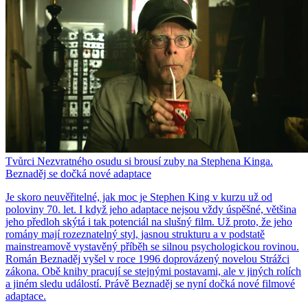
Tvůrci Nezvratného osudu si brousí zuby na Stephena Kinga.
Beznaděj se dočká nové adaptace
Je skoro neuvěřitelné, jak moc je Stephen King v kurzu už od
poloviny 70. let. I když jeho adaptace nejsou vždy úspěšné, většina
jeho předloh skýtá i tak potenciál na slušný film. Už proto, že jeho
romány mají rozeznatelný styl, jasnou strukturu a v podstatě
mainstreamově vystavěný příběh se silnou psychologickou rovinou.
Román Beznaděj vyšel v roce 1996 doprovázený novelou Strážci
zákona. Obě knihy pracují se stejnými postavami, ale v jiných rolích
a jiném sledu událostí. Právě Beznaděj se nyní dočká nové filmové
adaptace.