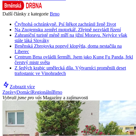
Další články z kategorie
Brno
Čtyřnohá ochránkyně. Psí štěkot zachránil ženě život
Na Znojemsku zemřel motorkář. Zřejmě nezvládl řízení
Zahraniční turisté méně míří na jižní Moravu. Nejvíce však
stále láká Slováky
Brněnská Zbrojovka poprvé klopýtla, doma nestačila na
Liberec
Centrum Brna ovládli šermíři. Jsem jako Kung Fu Panda, řekl
čerstvý mistr světa
Z šedých krabic umělecká díla. Výtvarníci proměnili deset
trafostanic ve Vinohradech
Zobrazit více
Zprávy
Domácí
Regionální
Brno
Vybrali jsme pro vás
Magazíny a zajímavosti