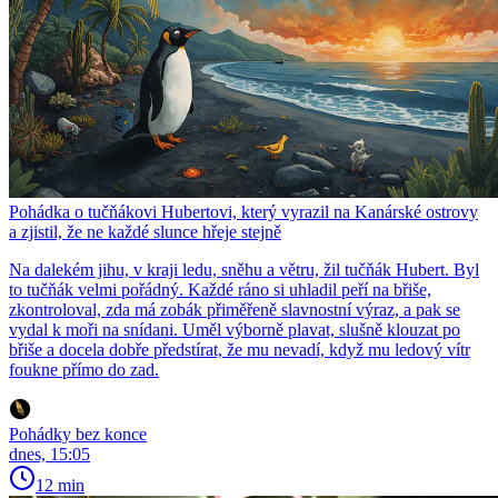
Pohádka o tučňákovi Hubertovi, který vyrazil na Kanárské ostrovy
a zjistil, že ne každé slunce hřeje stejně
Na dalekém jihu, v kraji ledu, sněhu a větru, žil tučňák Hubert. Byl
to tučňák velmi pořádný. Každé ráno si uhladil peří na břiše,
zkontroloval, zda má zobák přiměřeně slavnostní výraz, a pak se
vydal k moři na snídani. Uměl výborně plavat, slušně klouzat po
břiše a docela dobře předstírat, že mu nevadí, když mu ledový vítr
foukne přímo do zad.
Pohádky bez konce
dnes, 15:05
12 min