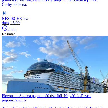
polskou Biedronku, která už expanduje na Slovensku a je mezi
Čechy oblíbená.
NESPECHEJ.cz
dnes, 15:00
2 min
Reklama
Plovoucí město má pojmout 80 tisíc lidí. Největší loď světa
připomíná sci-fi