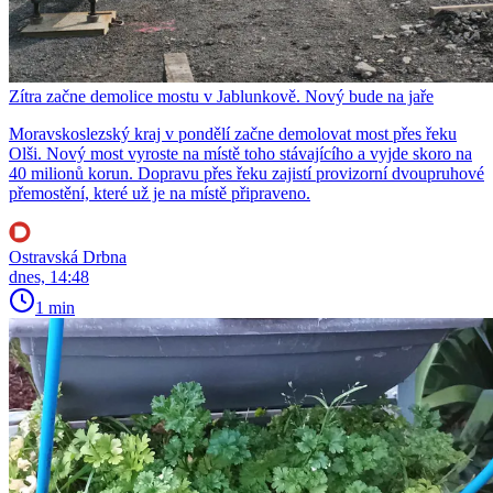
Zítra začne demolice mostu v Jablunkově. Nový bude na jaře
Moravskoslezský kraj v pondělí začne demolovat most přes řeku
Olši. Nový most vyroste na místě toho stávajícího a vyjde skoro na
40 milionů korun. Dopravu přes řeku zajistí provizorní dvoupruhové
přemostění, které už je na místě připraveno.
Ostravská Drbna
dnes, 14:48
1 min