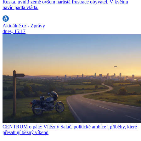
Ruska, uvnitř země ovšem narůstá frustrace obyvatel. V květnu
navíc padla vláda.
Aktuálně.cz - Zprávy
dnes, 15:17
CENTRUM o páté: Vítězný Salač, politické ambice i příběhy, které
přesahují běžný víkend