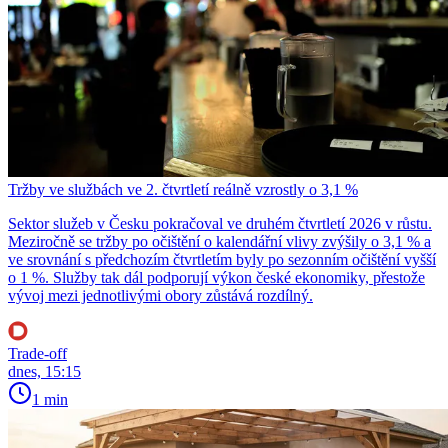
Tržby ve službách ve 2. čtvrtletí reálně vzrostly o 3,1 %
Sektor služeb v Česku pokračoval ve druhém čtvrtletí 2026 v růstu.
Meziročně se tržby po očištění o kalendářní vlivy zvýšily o 3,1 % a
ve srovnání s předchozím čtvrtletím byly po sezonním očištění vyšší
o 1 %. Služby tak dál podporují výkon české ekonomiky, přestože
vývoj mezi jednotlivými obory zůstává rozdílný.
Trade-off
dnes, 15:15
1 min