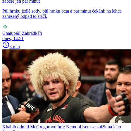
zabere jen pár minut
Půl hrnku jedlé sody, půl hrnku octa a pár minut čekání: na lehce
zanesený odpad to stačí.
Chalupáři-Zahrádkáři
dnes, 14:51
3 min
Khabib odmítl McGregorovu hru: Nemohl jsem se snížit na jeho