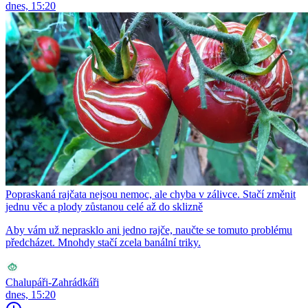
dnes, 15:20
Popraskaná rajčata nejsou nemoc, ale chyba v zálivce. Stačí změnit
jednu věc a plody zůstanou celé až do sklizně
Aby vám už neprasklo ani jedno rajče, naučte se tomuto problému
předcházet. Mnohdy stačí zcela banální triky.
Chalupáři-Zahrádkáři
dnes, 15:20