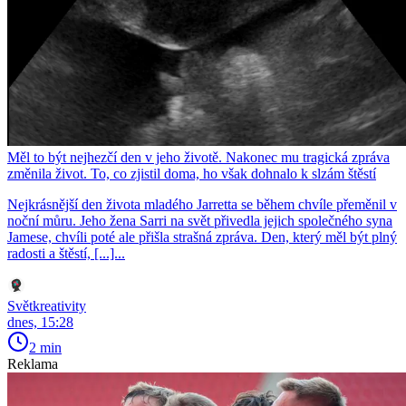
Měl to být nejhezčí den v jeho životě. Nakonec mu tragická zpráva
změnila život. To, co zjistil doma, ho však dohnalo k slzám štěstí
Nejkrásnější den života mladého Jarretta se během chvíle přeměnil v
noční můru. Jeho žena Sarri na svět přivedla jejich společného syna
Jamese, chvíli poté ale přišla strašná zpráva. Den, který měl být plný
radosti a štěstí, [...]...
Světkreativity
dnes, 15:28
2 min
Reklama