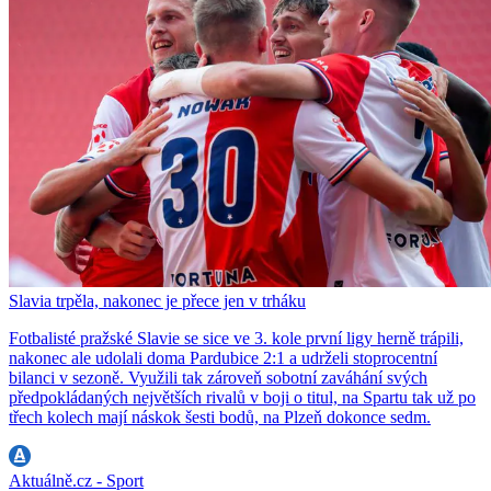
Slavia trpěla, nakonec je přece jen v trháku
Fotbalisté pražské Slavie se sice ve 3. kole první ligy herně trápili,
nakonec ale udolali doma Pardubice 2:1 a udrželi stoprocentní
bilanci v sezoně. Využili tak zároveň sobotní zaváhání svých
předpokládaných největších rivalů v boji o titul, na Spartu tak už po
třech kolech mají náskok šesti bodů, na Plzeň dokonce sedm.
Aktuálně.cz - Sport