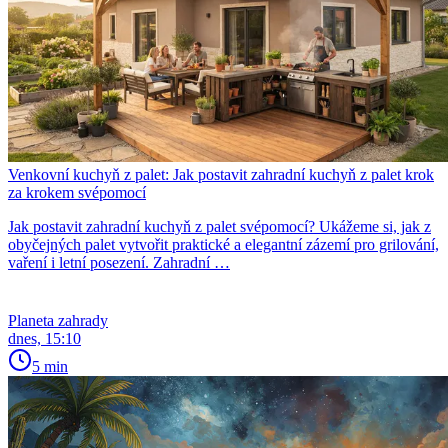
Venkovní kuchyň z palet: Jak postavit zahradní kuchyň z palet krok
za krokem svépomocí
Jak postavit zahradní kuchyň z palet svépomocí? Ukážeme si, jak z
obyčejných palet vytvořit praktické a elegantní zázemí pro grilování,
vaření i letní posezení. Zahradní …
Planeta zahrady
dnes, 15:10
5 min