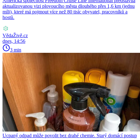
Americká společnost Freedom Cruise Line International představila
aktualizovanou vizi plovoucího města dlouhého přes 1,6 km (jednu
míli), které má pojmout více než 80 tisíc obyvatel, pracovníků a
hostů.
VědaŽivě.cz
dnes, 14:56
3 min
Ucpaný odpad může povolit bez drahé chemie. Starý domácí postup