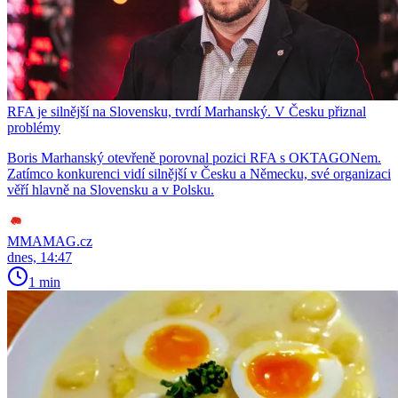
RFA je silnější na Slovensku, tvrdí Marhanský. V Česku přiznal
problémy
Boris Marhanský otevřeně porovnal pozici RFA s OKTAGONem.
Zatímco konkurenci vidí silnější v Česku a Německu, své organizaci
věří hlavně na Slovensku a v Polsku.
MMAMAG.cz
dnes, 14:47
1 min