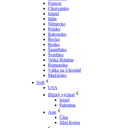
Francie
Chorvatsko
Island
Itálie
Německo
Polsko
Rakousko
Řecko
Rusko
Španělsko
Švédsko
Velká Británie
Rumunsko
Válka na Ukrajině
Maďarsko
Svět
USA
Blízký východ
Izrael
Palestina
Asie
Čína
Jižní Korea