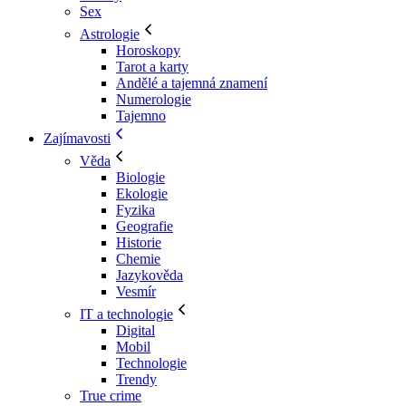
Sex
Astrologie
Horoskopy
Tarot a karty
Andělé a tajemná znamení
Numerologie
Tajemno
Zajímavosti
Věda
Biologie
Ekologie
Fyzika
Geografie
Historie
Chemie
Jazykověda
Vesmír
IT a technologie
Digital
Mobil
Technologie
Trendy
True crime