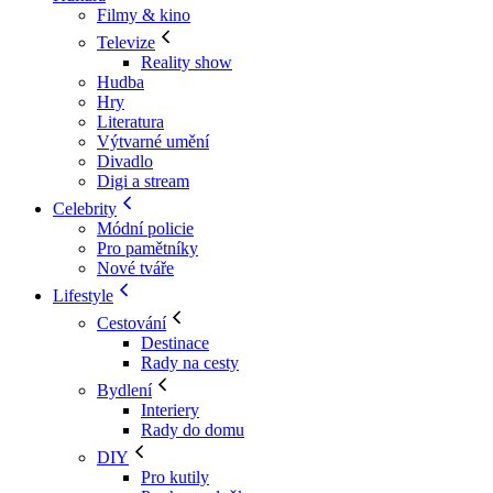
Filmy & kino
Televize
Reality show
Hudba
Hry
Literatura
Výtvarné umění
Divadlo
Digi a stream
Celebrity
Módní policie
Pro pamětníky
Nové tváře
Lifestyle
Cestování
Destinace
Rady na cesty
Bydlení
Interiery
Rady do domu
DIY
Pro kutily