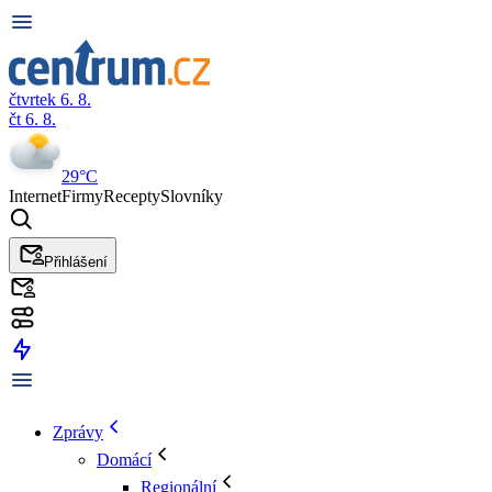
čtvrtek 6. 8.
čt 6. 8.
29°C
Internet
Firmy
Recepty
Slovníky
Přihlášení
Zprávy
Domácí
Regionální