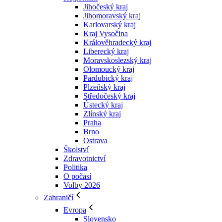
Jihočeský kraj
Jihomoravský kraj
Karlovarský kraj
Kraj Vysočina
Králověhradecký kraj
Liberecký kraj
Moravskoslezský kraj
Olomoucký kraj
Pardubický kraj
Plzeňský kraj
Středočeský kraj
Ústecký kraj
Zlínský kraj
Praha
Brno
Ostrava
Školství
Zdravotnictví
Politika
O počasí
Volby 2026
Zahraničí
Evropa
Slovensko