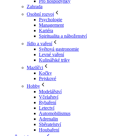
Pro hospodyňky
Zahrada
Osobní rozvoj
Psychologie
Management
Kariéra
Spiritualita a náboženství
Jídlo a vaření
Světová gastronomie
Levné vaření
Kulinářské triky
Mazlíčci
Kočky
Pejskové
Hobby
Modelářství
Včelařství
Rybaření
Letectví
Automobilismus
Adrenalin
Sběratelství
Houbaření