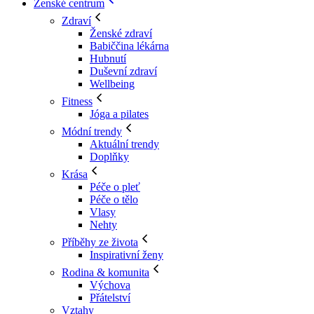
Ženské centrum
Zdraví
Ženské zdraví
Babiččina lékárna
Hubnutí
Duševní zdraví
Wellbeing
Fitness
Jóga a pilates
Módní trendy
Aktuální trendy
Doplňky
Krása
Péče o pleť
Péče o tělo
Vlasy
Nehty
Příběhy ze života
Inspirativní ženy
Rodina & komunita
Výchova
Přátelství
Vztahy