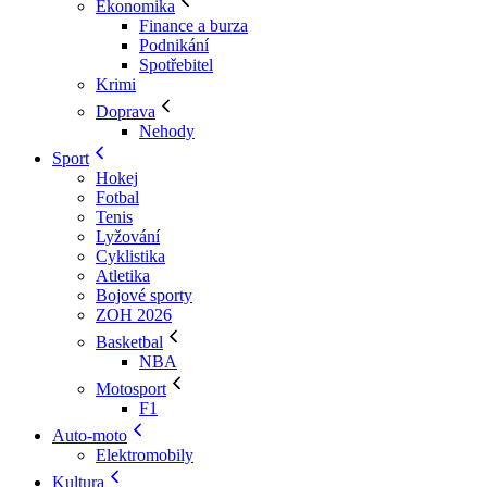
Ekonomika
Finance a burza
Podnikání
Spotřebitel
Krimi
Doprava
Nehody
Sport
Hokej
Fotbal
Tenis
Lyžování
Cyklistika
Atletika
Bojové sporty
ZOH 2026
Basketbal
NBA
Motosport
F1
Auto-moto
Elektromobily
Kultura