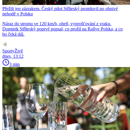
Přežili jen zázrakem. Český pilot Stříteský promluvil po ohnivé
nehodě v Polsku
Náraz do stromu ve 120 km/h, oheň, vyprošťování z vraku.
Dominik Stříteský poprvé popsal, co prožil na Rallye Polska, a co
ho čeká dál.
SportyŽivě
dnes, 13:12
3 min