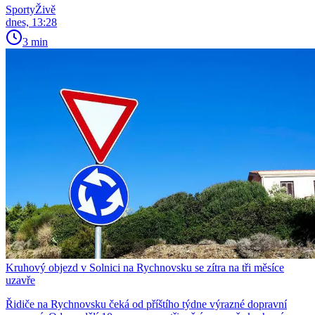
SportyŽivě
dnes, 13:28
3 min
Kruhový objezd v Solnici na Rychnovsku se zítra na tři měsíce
uzavře
Řidiče na Rychnovsku čeká od příštího týdne výrazné dopravní