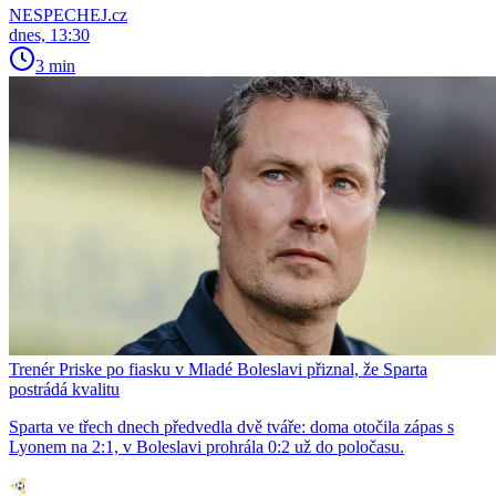
NESPECHEJ.cz
dnes, 13:30
3 min
Trenér Priske po fiasku v Mladé Boleslavi přiznal, že Sparta
postrádá kvalitu
Sparta ve třech dnech předvedla dvě tváře: doma otočila zápas s
Lyonem na 2:1, v Boleslavi prohrála 0:2 už do poločasu.