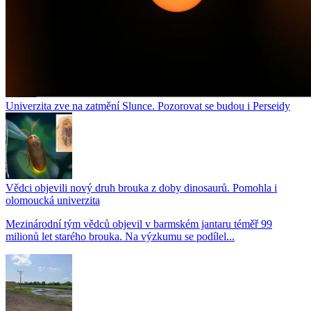
Univerzita zve na zatmění Slunce. Pozorovat se budou i Perseidy
Vědci objevili nový druh brouka z doby dinosaurů. Pomohla i
olomoucká univerzita
Mezinárodní tým vědců objevil v barmském jantaru téměř 99
milionů let starého brouka. Na výzkumu se podílel...