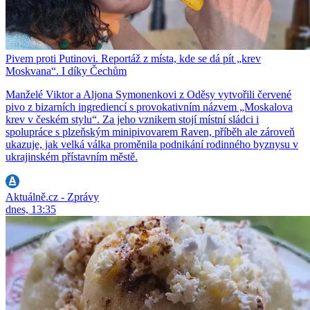
Pivem proti Putinovi. Reportáž z místa, kde se dá pít „krev
Moskvana“. I díky Čechům
Manželé Viktor a Aljona Symonenkovi z Oděsy vytvořili červené
pivo z bizarních ingrediencí s provokativním názvem „Moskalova
krev v českém stylu“. Za jeho vznikem stojí místní sládci i
spolupráce s plzeňským minipivovarem Raven, příběh ale zároveň
ukazuje, jak velká válka proměnila podnikání rodinného byznysu v
ukrajinském přístavním městě.
Aktuálně.cz - Zprávy
dnes, 13:35