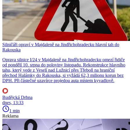
Silničáři opraví v Majdaleně na Jindřichohradecku hlavní tah do
Rakouska
Oprava silnice I/24 v Majdaleně na Jindřichohradecku omezí řidiče
od pondělí 10. srpna do poloviny listopadu. Rekonstrukce hlavního
tahu, který vede z Veselí nad Lužnicí přes Třeboň na hraniční
přechod Halámky do Rakouska, si vyžádá 62,3 milionu korun bez
DPH. Při částečné uzavírce projedou auta místem kyvadlově.
Budějcká Drbna
dnes, 13:33
1 min
Reklama