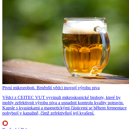
Pivní mikroroboti. Brněnští vědci inovují výrobu piva
Vědci z CEITEC VUT vyvinuli mikroskopické bioboty, které by
mohly zefektivnit výrobu piva a usnadnit kontrolu kvality potravin.
Kapsle s kvasinkami a magnetickými částicemi se během fermentace
pohybují v kapalině, čímž zefektivňují její kvašení.