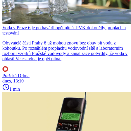
Voda v Praze 6 je po havárii opět pitná. PVK dokončily proplach a
testování
Obyvatelé části Prahy 6 už mohou znovu bez obav pít vodu z
kohoutku. Po rozsáhlém proplachu vodovodní sítě a laboratorním
rozboru vzorků Pražské vodovody a kanalizace potvrdily, že voda v
oblasti Veleslavína je opět pitná.
Pražská Drbna
dnes, 13:10
1 min