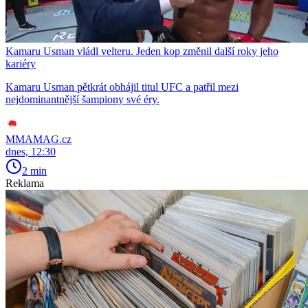
Kamaru Usman vládl velteru. Jeden kop změnil další roky jeho
kariéry
Kamaru Usman pětkrát obhájil titul UFC a patřil mezi
nejdominantnější šampiony své éry.
MMAMAG.cz
dnes, 12:30
2 min
Reklama