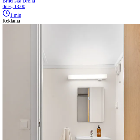
Brněnská Drbna
dnes, 13:00
1 min
Reklama