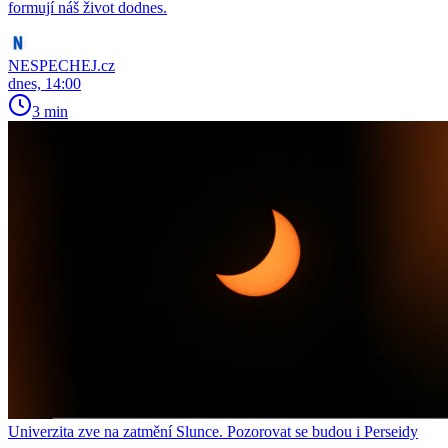
formují náš život dodnes.
NESPECHEJ.cz
dnes, 14:00
3 min
Univerzita zve na zatmění Slunce. Pozorovat se budou i Perseidy