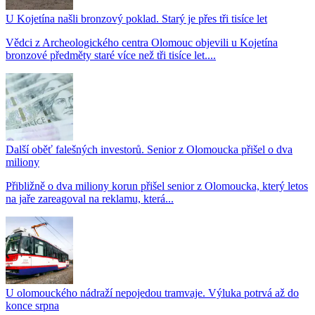
U Kojetína našli bronzový poklad. Starý je přes tři tisíce let
Vědci z Archeologického centra Olomouc objevili u Kojetína
bronzové předměty staré více než tři tisíce let....
Další oběť falešných investorů. Senior z Olomoucka přišel o dva
miliony
Přibližně o dva miliony korun přišel senior z Olomoucka, který letos
na jaře zareagoval na reklamu, která...
U olomouckého nádraží nepojedou tramvaje. Výluka potrvá až do
konce srpna