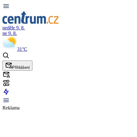
neděle 9. 8.
ne 9. 8.
31°C
Přihlášení
Reklama