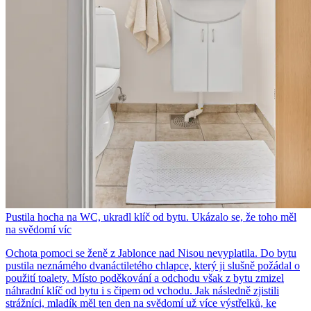
Pustila hocha na WC, ukradl klíč od bytu. Ukázalo se, že toho měl
na svědomí víc
Ochota pomoci se ženě z Jablonce nad Nisou nevyplatila. Do bytu
pustila neznámého dvanáctiletého chlapce, který ji slušně požádal o
použití toalety. Místo poděkování a odchodu však z bytu zmizel
náhradní klíč od bytu i s čipem od vchodu. Jak následně zjistili
strážníci, mladík měl ten den na svědomí už více výstřelků, ke