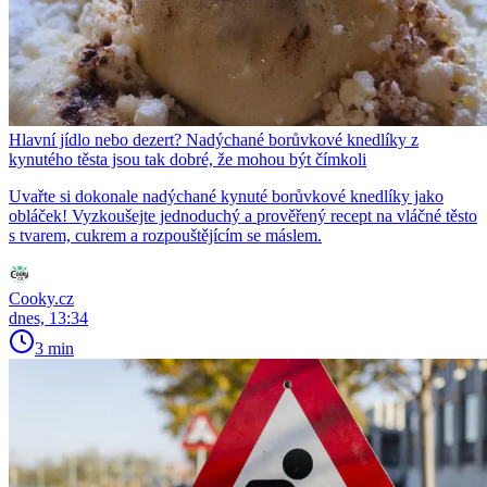
Hlavní jídlo nebo dezert? Nadýchané borůvkové knedlíky z
kynutého těsta jsou tak dobré, že mohou být čímkoli
Uvařte si dokonale nadýchané kynuté borůvkové knedlíky jako
obláček! Vyzkoušejte jednoduchý a prověřený recept na vláčné těsto
s tvarem, cukrem a rozpouštějícím se máslem.
Cooky.cz
dnes, 13:34
3 min