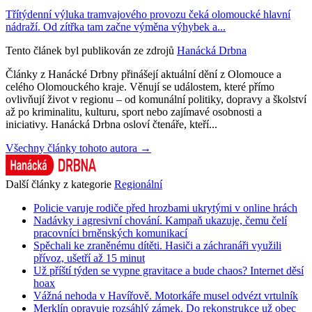
Třítýdenní výluka tramvajového provozu čeká olomoucké hlavní
nádraží. Od zítřka tam začne výměna výhybek a...
Tento článek byl publikován ze zdrojů
Hanácká Drbna
Články z Hanácké Drbny přinášejí aktuální dění z Olomouce a
celého Olomouckého kraje. Věnují se událostem, které přímo
ovlivňují život v regionu – od komunální politiky, dopravy a školství
až po kriminalitu, kulturu, sport nebo zajímavé osobnosti a
iniciativy. Hanácká Drbna osloví čtenáře, kteří...
Všechny články tohoto autora →
Další články z kategorie
Regionální
Policie varuje rodiče před hrozbami ukrytými v online hrách
Nadávky i agresivní chování. Kampaň ukazuje, čemu čelí
pracovníci brněnských komunikací
Spěchali ke zraněnému dítěti. Hasiči a záchranáři využili
přívoz, ušetří až 15 minut
Už příští týden se vypne gravitace a bude chaos? Internet děsí
hoax
Vážná nehoda v Havířově. Motorkáře musel odvézt vrtulník
Merklín opravuje rozsáhlý zámek. Do rekonstrukce už obec