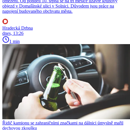
omezení. Od pondělí 10. srpna se na tři měsíce uzavře kruhový
objezd v Domašínské ulici v Solnici. Důvodem jsou práce na
napojení budovaného obchvatu města.
Hradecká Drbna
dnes, 13:26
1 min
Řidič kamionu se zahraničními značkami na dálnici úmyslně mařil
dechovou zkoušku