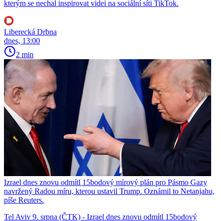
kterým se nechal inspirovat videi na sociální síti TikTok.
Liberecká Drbna
dnes, 13:00
2 min
Izrael dnes znovu odmítl 15bodový mírový plán pro Pásmo Gazy
navržený Radou míru, kterou ustavil Trump. Oznámil to Netanjahu,
píše Reuters.
Tel Aviv 9. srpna (ČTK) - Izrael dnes znovu odmítl 15bodový