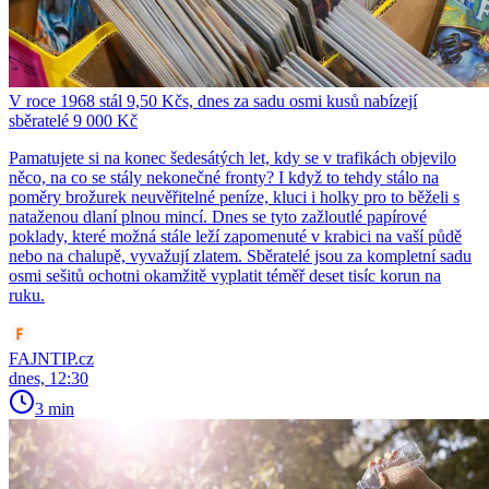
V roce 1968 stál 9,50 Kčs, dnes za sadu osmi kusů nabízejí
sběratelé 9 000 Kč
Pamatujete si na konec šedesátých let, kdy se v trafikách objevilo
něco, na co se stály nekonečné fronty? I když to tehdy stálo na
poměry brožurek neuvěřitelné peníze, kluci i holky pro to běželi s
nataženou dlaní plnou mincí. Dnes se tyto zažloutlé papírové
poklady, které možná stále leží zapomenuté v krabici na vaší půdě
nebo na chalupě, vyvažují zlatem. Sběratelé jsou za kompletní sadu
osmi sešitů ochotni okamžitě vyplatit téměř deset tisíc korun na
ruku.
FAJNTIP.cz
dnes, 12:30
3 min