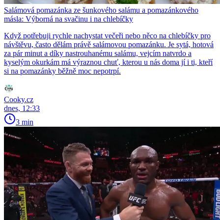
Salámová pomazánka ze šunkového salámu a pomazánkového
másla: Výborná na svačinu i na chlebíčky
Když potřebuji rychle nachystat večeři nebo něco na chlebíčky pro
návštěvu, často dělám právě salámovou pomazánku. Je sytá, hotová
za pár minut a díky nastrouhanému salámu, vejcím natvrdo a
kyselým okurkám má výraznou chuť, kterou u nás doma jí i ti, kteří
si na pomazánky běžně moc nepotrpí.
Cooky.cz
dnes, 12:33
3 min