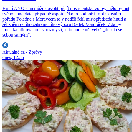
Hnutí ANO si nemůže dovolit přejít prezidentské volby, mělo by mít
svého kandidáta, případně aspoň někoho podpořit. V diskusním
pořadu Poledne s Moravcem to v neděli řekl místopředseda hnutí a
šéf sněmovního zahraničního výboru Radek Vondráček. Zda by
mohl kandidovat on, si rozmyslí, je to podle něj velká „debata se
sebou samým“.
Aktuálně.cz - Zprávy
dnes, 12:36