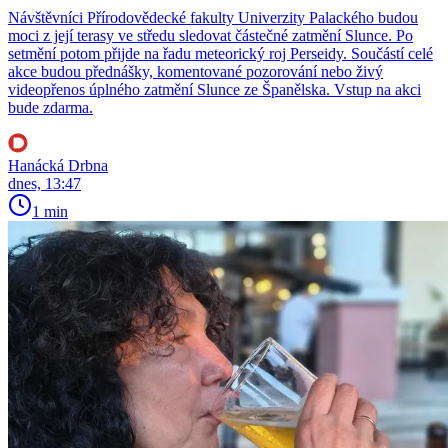
Návštěvníci Přírodovědecké fakulty Univerzity Palackého budou
moci z její terasy ve středu sledovat částečné zatmění Slunce. Po
setmění potom přijde na řadu meteorický roj Perseidy. Součástí celé
akce budou přednášky, komentované pozorování nebo živý
videopřenos úplného zatmění Slunce ze Španělska. Vstup na akci
bude zdarma.
Hanácká Drbna
dnes, 13:47
1 min