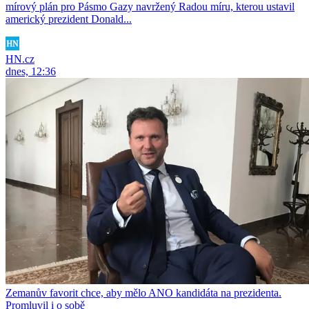
mírový plán pro Pásmo Gazy navržený Radou míru, kterou ustavil
americký prezident Donald...
HN.cz
dnes, 12:36
Zemanův favorit chce, aby mělo ANO kandidáta na prezidenta.
Promluvil i o sobě