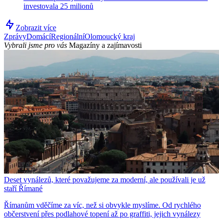
investovala 25 milionů
Zobrazit více
Zprávy
Domácí
Regionální
Olomoucký kraj
Vybrali jsme pro vás
Magazíny a zajímavosti
Deset vynálezů, které považujeme za moderní, ale používali je už
staří Římané
Římanům vděčíme za víc, než si obvykle myslíme. Od rychlého
občerstvení přes podlahové topení až po graffiti, jejich vynálezy