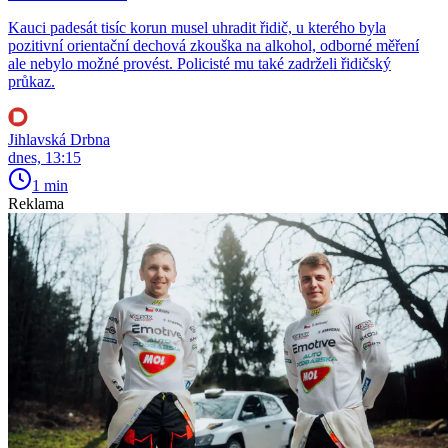
Kauci padesát tisíc korun musel uhradit řidič, u kterého byla
pozitivní orientační dechová zkouška na alkohol, odborné měření
ale nebylo možné provést. Policisté mu také zadrželi řidičský
průkaz.
Jihlavská Drbna
dnes, 13:15
1 min
Reklama