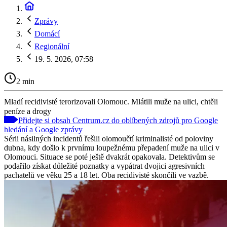
Zprávy
Domácí
Regionální
19. 5. 2026, 07:58
2 min
Mladí recidivisté terorizovali Olomouc. Mlátili muže na ulici, chtěli
peníze a drogy
Přidejte si obsah Centrum.cz do oblíbených zdrojů pro Google
hledání a Google zprávy
Sérii násilných incidentů řešili olomoučtí kriminalisté od poloviny
dubna, kdy došlo k prvnímu loupežnému přepadení muže na ulici v
Olomouci. Situace se poté ještě dvakrát opakovala. Detektivům se
podařilo získat důležité poznatky a vypátrat dvojici agresivních
pachatelů ve věku 25 a 18 let. Oba recidivisté skončili ve vazbě.