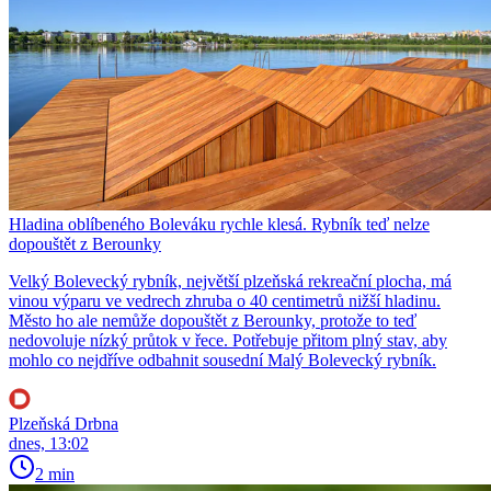
Hladina oblíbeného Boleváku rychle klesá. Rybník teď nelze
dopouštět z Berounky
Velký Bolevecký rybník, největší plzeňská rekreační plocha, má
vinou výparu ve vedrech zhruba o 40 centimetrů nižší hladinu.
Město ho ale nemůže dopouštět z Berounky, protože to teď
nedovoluje nízký průtok v řece. Potřebuje přitom plný stav, aby
mohlo co nejdříve odbahnit sousední Malý Bolevecký rybník.
Plzeňská Drbna
dnes, 13:02
2 min