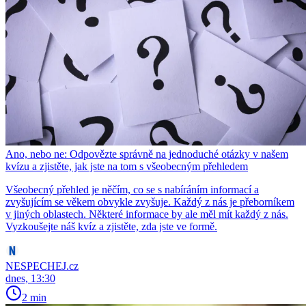
Ano, nebo ne: Odpovězte správně na jednoduché otázky v našem
kvízu a zjistěte, jak jste na tom s všeobecným přehledem
Všeobecný přehled je něčím, co se s nabíráním informací a
zvyšujícím se věkem obvykle zvyšuje. Každý z nás je přeborníkem
v jiných oblastech. Některé informace by ale měl mít každý z nás.
Vyzkoušejte náš kvíz a zjistěte, zda jste ve formě.
NESPECHEJ.cz
dnes, 13:30
2 min