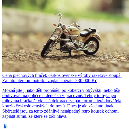
Cena plechových hraček československé výroby raketově stoupá.
Za tuto titěrnou motorku zaplatí sběratelé 30 000 Kč
Možná jste ji jako děti proháněli po koberci v obýváku, nebo tiše
obdivovali na poličce u dědečka v pracovně. Tehdy to byla jen
milovaná hračka či vkusná dekorace za pár korun, která dotvářela
kouzlo československých domovů. Dnes je ale všechno jinak.
Sběratelé jsou za tento zdánlivě nenápadný retro kousek ochotni
zaplatit sumu, ze které se točí hlava.