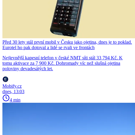
Před 30 lety stál první mobil v Česku jako ojetina, dnes je to poklad.
Eurotel ho pak dotoval a lidé se rvali ve frontách
Nejlevnější kapesní telefon v české NMT síti stál 33 794 Kč. K
tomu aktivace za 7 900 Kč. Dohromady víc než slušná ojetina
poloviny devadesátých let.
Mobify.cz
dnes, 13:03
4 min