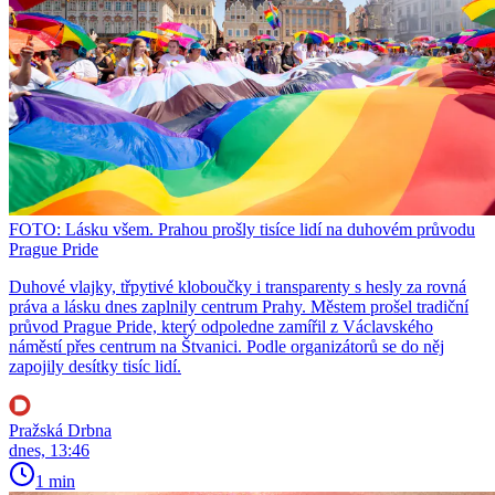
FOTO: Lásku všem. Prahou prošly tisíce lidí na duhovém průvodu
Prague Pride
Duhové vlajky, třpytivé kloboučky i transparenty s hesly za rovná
práva a lásku dnes zaplnily centrum Prahy. Městem prošel tradiční
průvod Prague Pride, který odpoledne zamířil z Václavského
náměstí přes centrum na Štvanici. Podle organizátorů se do něj
zapojily desítky tisíc lidí.
Pražská Drbna
dnes, 13:46
1 min