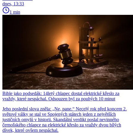
dnes, 13:33
1 min
Bible jako podsedák: 14letý chlapec dostal elektrické křeslo za
vraždy, které nespáchal. Odsouzen byl za pouhých 10 minut
Jeho poslední slova zněla: „Ne, pane.“ Necelý rok před koncem 2.
světové války se stal ve Spojených státech jeden z největších
justičních omylů v historii. Skandální verdikt poslal nevinného
černošského chlapce na elektrické křeslo za vraždy dvou bílých
dívek, které ovšem nespáchal.