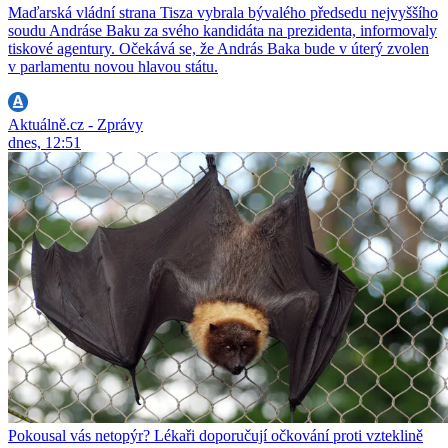
Maďarská vládní strana Tisza vybrala bývalého předsedu nejvyššího
soudu Andráse Baku za svého kandidáta na prezidenta, informovaly
tiskové agentury. Očekává se, že András Baka bude v úterý zvolen
v parlamentu novou hlavou státu.
Aktuálně.cz - Zprávy
dnes, 12:51
Pokousal vás netopýr? Lékaři doporučují očkování proti vzteklině