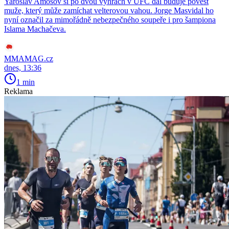
Yaroslav Amosov si po dvou výhrách v UFC dál buduje pověst
muže, který může zamíchat velterovou vahou. Jorge Masvidal ho
nyní označil za mimořádně nebezpečného soupeře i pro šampiona
Islama Machačeva.
MMAMAG.cz
dnes, 13:36
1 min
Reklama