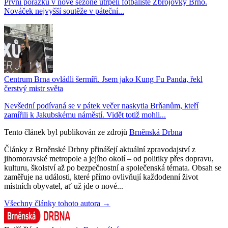
První porážku v nové sezoně utrpěli fotbalisté Zbrojovky Brno.
Nováček nejvyšší soutěže v páteční...
Centrum Brna ovládli šermíři. Jsem jako Kung Fu Panda, řekl
čerstvý mistr světa
Nevšední podívaná se v pátek večer naskytla Brňanům, kteří
zamířili k Jakubskému náměstí. Vidět totiž mohli...
Tento článek byl publikován ze zdrojů
Brněnská Drbna
Články z Brněnské Drbny přinášejí aktuální zpravodajství z
jihomoravské metropole a jejího okolí – od politiky přes dopravu,
kulturu, školství až po bezpečnostní a společenská témata. Obsah se
zaměřuje na události, které přímo ovlivňují každodenní život
místních obyvatel, ať už jde o nové...
Všechny články tohoto autora →