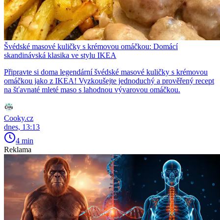
Švédské masové kuličky s krémovou omáčkou: Domácí
skandinávská klasika ve stylu IKEA
Připravte si doma legendární švédské masové kuličky s krémovou
omáčkou jako z IKEA! Vyzkoušejte jednoduchý a prověřený recept
na šťavnaté mleté maso s lahodnou vývarovou omáčkou.
Cooky.cz
dnes, 13:13
4 min
Reklama