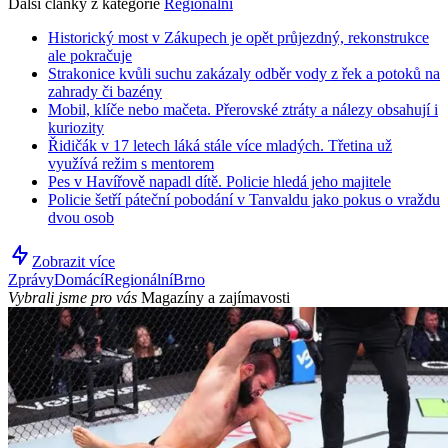
Další články z kategorie
Regionální
Historický most v Zákupech je opět průjezdný, rekonstrukce
ale pokračuje
Strakonice kvůli suchu zakázaly odběr vody z řek a potoků na
zahrady či bazény
Mobil, klíče nebo mačeta. Přerovské ztráty a nálezy obsahují i
kuriozity
Řidičák v 17 letech láká stále více mladých. Třetina už
využívá režim s mentorem
Pes v Havířově napadl dítě. Policie hledá jeho majitele
Policie šetří páteční pobodání v Tanvaldu jako pokus o vraždu
dvou osob
Zobrazit více
Zprávy
Domácí
Regionální
Brno
Vybrali jsme pro vás
Magazíny a zajímavosti