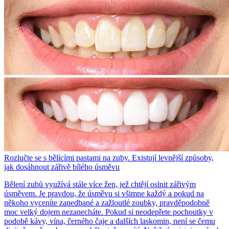
Rozlučte se s bělícími pastami na zuby. Existují levnější způsoby,
jak dosáhnout zářivě bílého úsměvu
Bělení zubů využívá stále více žen, jež chtějí oslnit zářivým
úsměvem. Je pravdou, že úsměvu si všimne každý a pokud na
někoho vyceníte zanedbané a zažloutlé zoubky, pravděpodobně
moc velký dojem nezanecháte. Pokud si neodepřete pochoutky v
podobě kávy, vína, černého čaje a dalších laskomin, není se čemu