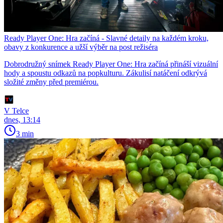
Ready Player One: Hra začíná - Slavné detaily na každém kroku,
obavy z konkurence a užší výběr na post režiséra
Dobrodružný snímek Ready Player One: Hra začíná přináší vizuální
hody a spoustu odkazů na popkulturu. Zákulisí natáčení odkrývá
složité změny před premiérou.
V Telce
dnes, 13:14
3 min