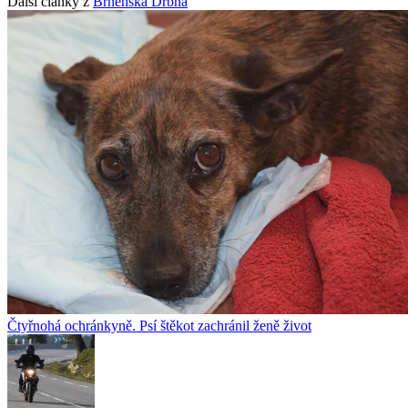
Další články z
Brněnská Drbna
Čtyřnohá ochránkyně. Psí štěkot zachránil ženě život