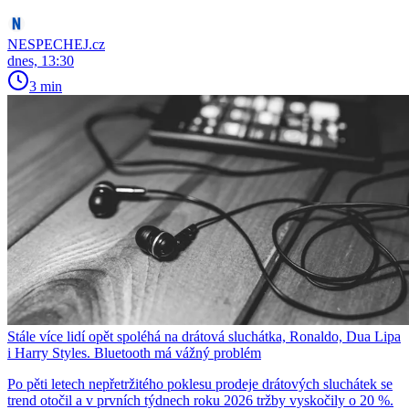
NESPECHEJ.cz
dnes, 13:30
3 min
Stále více lidí opět spoléhá na drátová sluchátka, Ronaldo, Dua Lipa
i Harry Styles. Bluetooth má vážný problém
Po pěti letech nepřetržitého poklesu prodeje drátových sluchátek se
trend otočil a v prvních týdnech roku 2026 tržby vyskočily o 20 %.