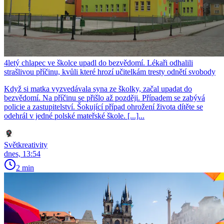
4letý chlapec ve školce upadl do bezvědomí. Lékaři odhalili
strašlivou příčinu, kvůli které hrozí učitelkám tresty odnětí svobody
Když si matka vyzvedávala syna ze školky, začal upadat do
bezvědomí. Na příčinu se přišlo až později. Případem se zabývá
policie a zastupitelství. Šokující případ ohrožení života dítěte se
odehrál v jedné polské mateřské škole. [...]...
Světkreativity
dnes, 13:54
2 min