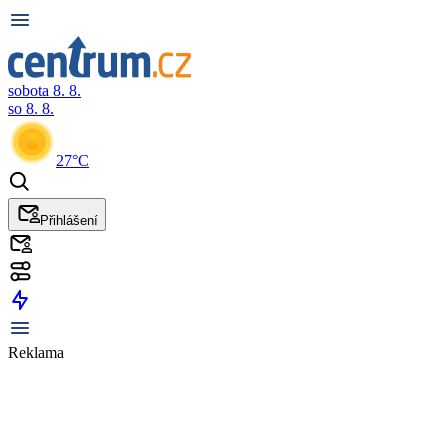
sobota 8. 8.
so 8. 8.
27°C
Přihlášení
Reklama