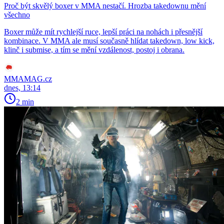
Proč být skvělý boxer v MMA nestačí. Hrozba takedownu mění
všechno
Boxer může mít rychlejší ruce, lepší práci na nohách i přesnější
kombinace. V MMA ale musí současně hlídat takedown, low kick,
klinč i submise, a tím se mění vzdálenost, postoj i obrana.
MMAMAG.cz
dnes, 13:14
2 min