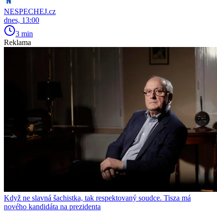
NESPECHEJ.cz
dnes, 13:00
3 min
Reklama
Když ne slavná šachistka, tak respektovaný soudce. Tisza má
nového kandidáta na prezidenta