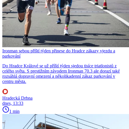
Ironman sebou příští týden přinese do Hradce zákazy vjezdu a
parkování
Do Hradce Králové se už příští týden sjedou tisíce triatlonistů z
celého světa. S prestižním závodem Ironman 70.3 ale dorazí také
rozsáhlá dopravní omezení a několikadenní zákaz parkování v
centru města.
Hradecká Drbna
dnes, 13:33
1 min