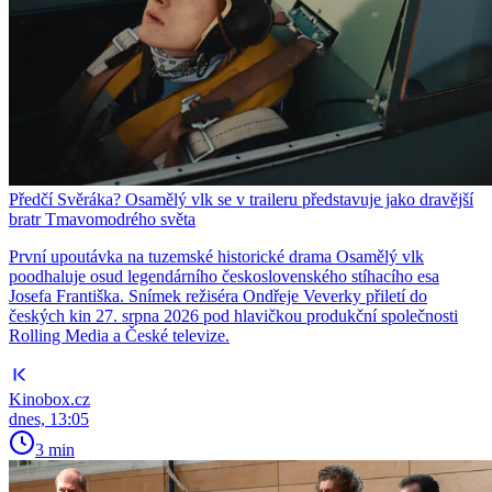
Předčí Svěráka? Osamělý vlk se v traileru představuje jako dravější
bratr Tmavomodrého světa
První upoutávka na tuzemské historické drama Osamělý vlk
poodhaluje osud legendárního československého stíhacího esa
Josefa Františka. Snímek režiséra Ondřeje Veverky přiletí do
českých kin 27. srpna 2026 pod hlavičkou produkční společnosti
Rolling Media a České televize.
Kinobox.cz
dnes, 13:05
3 min