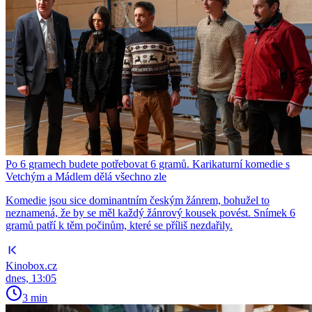
Po 6 gramech budete potřebovat 6 gramů. Karikaturní komedie s
Vetchým a Mádlem dělá všechno zle
Komedie jsou sice dominantním českým žánrem, bohužel to
neznamená, že by se měl každý žánrový kousek povést. Snímek 6
gramů patří k těm počinům, které se příliš nezdařily.
Kinobox.cz
dnes, 13:05
3 min