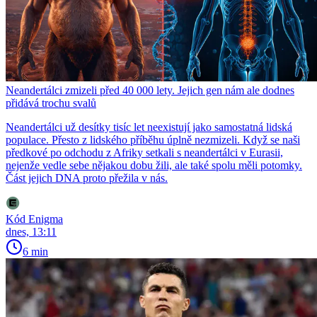
Neandertálci zmizeli před 40 000 lety. Jejich gen nám ale dodnes
přidává trochu svalů
Neandertálci už desítky tisíc let neexistují jako samostatná lidská
populace. Přesto z lidského příběhu úplně nezmizeli. Když se naši
předkové po odchodu z Afriky setkali s neandertálci v Eurasii,
nejenže vedle sebe nějakou dobu žili, ale také spolu měli potomky.
Část jejich DNA proto přežila v nás.
Kód Enigma
dnes, 13:11
6 min