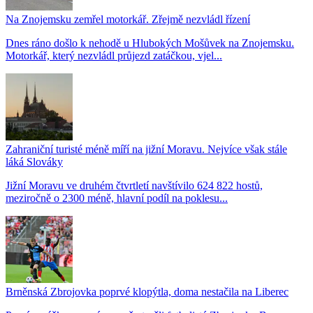
Na Znojemsku zemřel motorkář. Zřejmě nezvládl řízení
Dnes ráno došlo k nehodě u Hlubokých Mošůvek na Znojemsku.
Motorkář, který nezvládl průjezd zatáčkou, vjel...
Zahraniční turisté méně míří na jižní Moravu. Nejvíce však stále
láká Slováky
Jižní Moravu ve druhém čtvrtletí navštívilo 624 822 hostů,
meziročně o 2300 méně, hlavní podíl na poklesu...
Brněnská Zbrojovka poprvé klopýtla, doma nestačila na Liberec