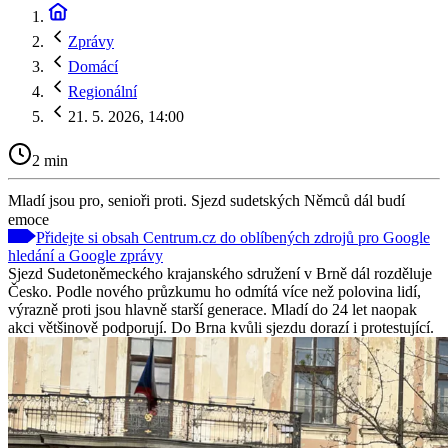
Zprávy
Domácí
Regionální
21. 5. 2026, 14:00
2 min
Mladí jsou pro, senioři proti. Sjezd sudetských Němců dál budí
emoce
Přidejte si obsah Centrum.cz do oblíbených zdrojů pro Google
hledání a Google zprávy
Sjezd Sudetoněmeckého krajanského sdružení v Brně dál rozděluje
Česko. Podle nového průzkumu ho odmítá více než polovina lidí,
výrazně proti jsou hlavně starší generace. Mladí do 24 let naopak
akci většinově podporují. Do Brna kvůli sjezdu dorazí i protestující.