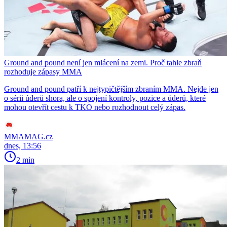
Ground and pound není jen mlácení na zemi. Proč tahle zbraň
rozhoduje zápasy MMA
Ground and pound patří k nejtypičtějším zbraním MMA. Nejde jen
o sérii úderů shora, ale o spojení kontroly, pozice a úderů, které
mohou otevřít cestu k TKO nebo rozhodnout celý zápas.
MMAMAG.cz
dnes, 13:56
2 min