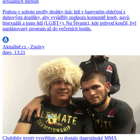
sexuálních menšin
Prahou v sobotu prošly desítky tisíc lidí v barevném oblečení s
duhovými doplňky, aby vyjádřily podporu komunitě leseb, gayů,
bisexuálů a trans lidí (LGBT+). Na Štvanici, kde průvod končil, byl
naplánovaný program až do večerních hodin.
Aktuálně.cz - Zprávy
dnes, 13:21
Chabibův trenér vysvětluje, co dostalo dagestánské MMA