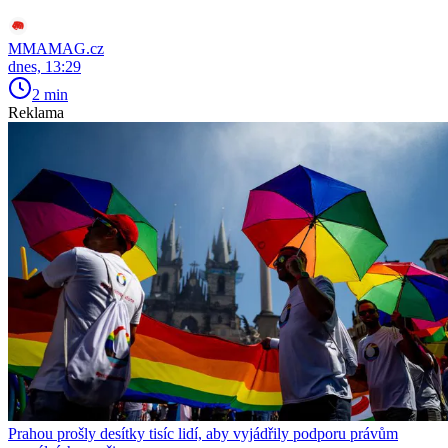
MMAMAG.cz
dnes, 13:29
2 min
Reklama
Prahou prošly desítky tisíc lidí, aby vyjádřily podporu právům