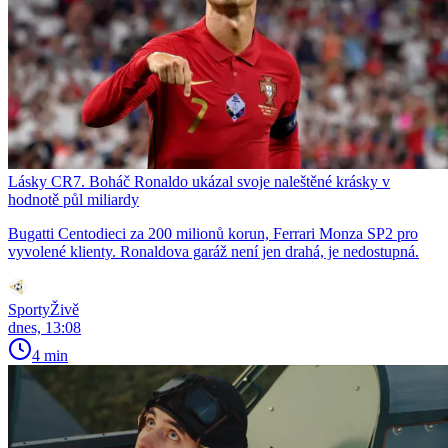
Lásky CR7. Boháč Ronaldo ukázal svoje naleštěné krásky v
hodnotě půl miliardy
Bugatti Centodieci za 200 milionů korun, Ferrari Monza SP2 pro
vyvolené klienty. Ronaldova garáž není jen drahá, je nedostupná.
SportyŽivě
dnes, 13:08
4 min