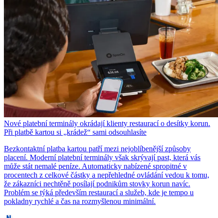
Nové platební terminály okrádají klienty restaurací o desítky korun.
Při platbě kartou si „krádež“ sami odsouhlasíte
Bezkontaktní platba kartou patří mezi nejoblíbenější způsoby
placení. Moderní platební terminály však skrývají past, která vás
může stát nemalé peníze. Automaticky nabízené spropitné v
procentech z celkové částky a nepřehledné ovládání vedou k tomu,
že zákazníci nechtěně posílají podnikům stovky korun navíc.
Problém se týká především restaurací a služeb, kde je tempo u
pokladny rychlé a čas na rozmyšlenou minimální.