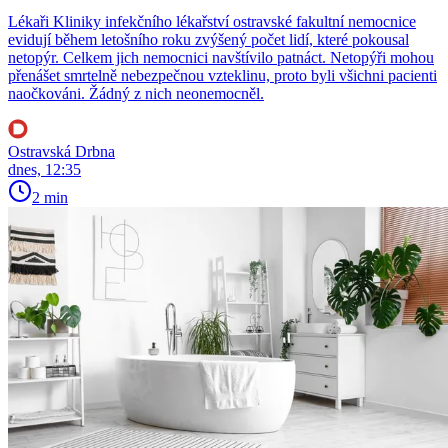
Lékaři Kliniky infekčního lékařství ostravské fakultní nemocnice
evidují během letošního roku zvýšený počet lidí, které pokousal
netopýr. Celkem jich nemocnici navštívilo patnáct. Netopýři mohou
přenášet smrtelně nebezpečnou vzteklinu, proto byli všichni pacienti
naočkováni. Žádný z nich neonemocněl.
Ostravská Drbna
dnes, 12:35
2 min