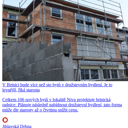
V Brtnici bude více než sto bytů v družstevním bydlení. Je to
levnější, říká starosta
Celkem 106 nových bytů v lokalitě Niva projektuje brtnická
radnice. Plánuje následně nabídnout družstevní bydlení, tato forma
může dle starosty až o čtvrtinu snížit cenu.
Jihlavská Drbna