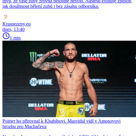
divit, že vaše zuby zrovna bělostně nesvítí. Naštěstí existuje způsob,
jak dosáhnout bělení zubů i bez zásahu odborníka.
Krasnezeny.eu
dnes, 13:40
1 min
Poirier ho přirovnal k Khabibovi. Masvidal vidí v Amosovovi
hrozbu pro Machačeva