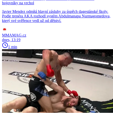
bojovníky na vrchol
Javier Mendez odmítá hlavní zásluhy za úspěch dagestánské školy.
Podle trenéra AKA rozhodl systém Abdulmanapa Nurmagomedova,
který své svěřence vedl už od dětství.
MMAMAG.cz
dnes, 13:19
1 min