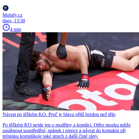
Mobify.cz
dnes, 13:30
4 min
Návrat po těžkém KO. Proč je hlava větší brzdou než tělo
Po těžkém KO nejde jen o modřiny a kondici. Otřes mozku může
zasáhnout soustředění, spánek i emoce a návrat do kontaktu při
tréninku komplikuje také strach z další čisté rány.