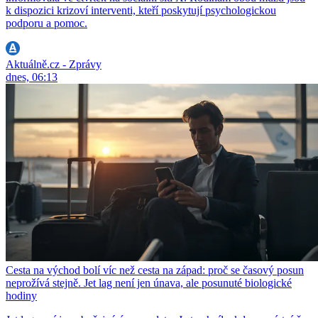
k dispozici krizoví interventi, kteří poskytují psychologickou
podporu a pomoc.
Aktuálně.cz - Zprávy
dnes, 06:13
Cesta na východ bolí víc než cesta na západ: proč se časový posun
neprožívá stejně. Jet lag není jen únava, ale posunuté biologické
hodiny