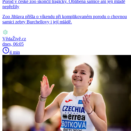
Porod v české zoo skončil tragicky. Oblíbená samice ani její mládě
nepřežily
Zoo Jihlava přišla o víkendu při komplikovaném porodu o chovnou
samici zebry Burchellovy i její mládě.
VědaŽivě.cz
dnes, 06:05
4 min