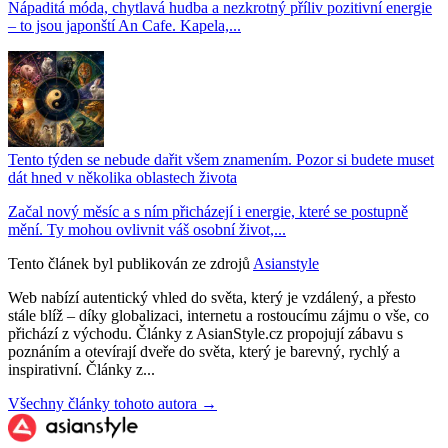
Nápaditá móda, chytlavá hudba a nezkrotný příliv pozitivní energie
– to jsou japonští An Cafe. Kapela,...
Tento týden se nebude dařit všem znamením. Pozor si budete muset
dát hned v několika oblastech života
Začal nový měsíc a s ním přicházejí i energie, které se postupně
mění. Ty mohou ovlivnit váš osobní život,...
Tento článek byl publikován ze zdrojů
Asianstyle
Web nabízí autentický vhled do světa, který je vzdálený, a přesto
stále blíž – díky globalizaci, internetu a rostoucímu zájmu o vše, co
přichází z východu. Články z AsianStyle.cz propojují zábavu s
poznáním a otevírají dveře do světa, který je barevný, rychlý a
inspirativní. Články z...
Všechny články tohoto autora →