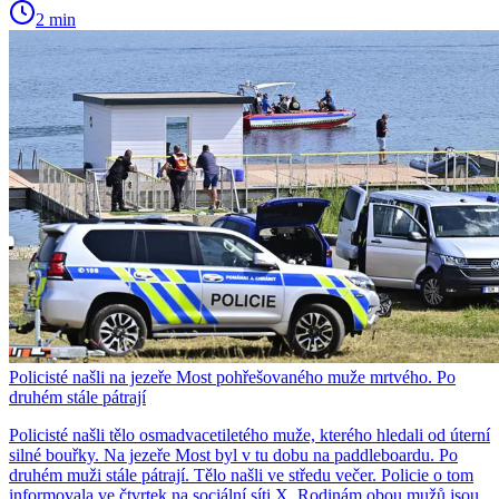
2 min
Policisté našli na jezeře Most pohřešovaného muže mrtvého. Po
druhém stále pátrají
Policisté našli tělo osmadvacetiletého muže, kterého hledali od úterní
silné bouřky. Na jezeře Most byl v tu dobu na paddleboardu. Po
druhém muži stále pátrají. Tělo našli ve středu večer. Policie o tom
informovala ve čtvrtek na sociální síti X. Rodinám obou mužů jsou