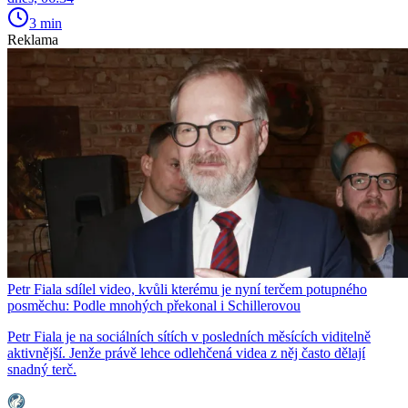
3 min
Reklama
Petr Fiala sdílel video, kvůli kterému je nyní terčem potupného
posměchu: Podle mnohých překonal i Schillerovou
Petr Fiala je na sociálních sítích v posledních měsících viditelně
aktivnější. Jenže právě lehce odlehčená videa z něj často dělají
snadný terč.