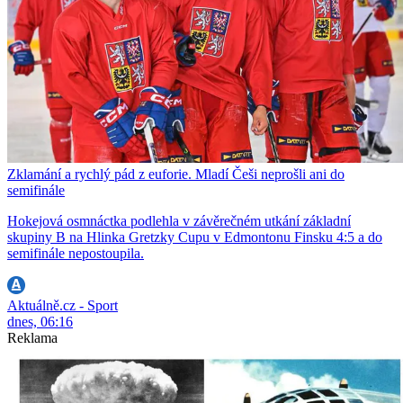
Zklamání a rychlý pád z euforie. Mladí Češi neprošli ani do
semifinále
Hokejová osmnáctka podlehla v závěrečném utkání základní
skupiny B na Hlinka Gretzky Cupu v Edmontonu Finsku 4:5 a do
semifinále nepostoupila.
Aktuálně.cz - Sport
dnes, 06:16
Reklama