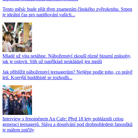
Tento měsíc bude přát třem znamením čínského zvěrokruhu. Srpen
je ideální čas pro naplňování vašich...
Mladé už víra netáhne. Náboženství zkouší různé bizarní způsoby,
jak je oslovit. Slib už například neskládají jen mniši
Jak přiblížit náboženství teenagerům? Nejlépe podle toho, co právě
letí. Korejští buddhisté se rozhodli...
Interview s fenoménem An Cafe: Před 18 lety pobláznili celou
generaci teenagerů. Sláva a dospívání pod drobnohledem fanoušků
je málem zničily