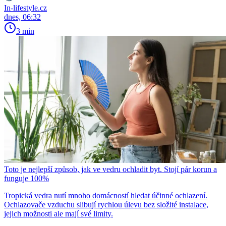
In-lifestyle.cz
dnes, 06:32
3 min
Toto je nejlepší způsob, jak ve vedru ochladit byt. Stojí pár korun a
funguje 100%
Tropická vedra nutí mnoho domácností hledat účinné ochlazení.
Ochlazovače vzduchu slibují rychlou úlevu bez složité instalace,
jejich možnosti ale mají své limity.