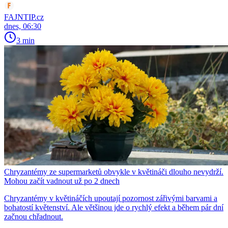
FAJNTIP.cz
dnes, 06:30
3 min
Chryzantémy ze supermarketů obvykle v květináči dlouho nevydrží.
Mohou začít vadnout už po 2 dnech
Chryzantémy v květináčích upoutají pozornost zářivými barvami a
bohatostí květenství. Ale většinou jde o rychlý efekt a během pár dní
začnou chřadnout.