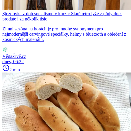
Sjezdovka z dob socialismu v kurzu: Staré retro lyže z půdy dnes
prodáte i za několik tisíc
Zimní sezóna na horách je pro mnohé synonymem pro
nejmodernější carvingové speciálky, helmy s bluetooth a oblečení z
kosmických materiálů.
VědaŽivě.cz
dnes, 06:22
2 min