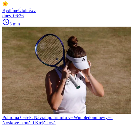
BydlímeÚtulně.cz
dnes, 06:26
3 min
Pohroma Češek. Návrat po triumfu ve Wimbledonu nevyšel
Noskové, končí i Krejčíková