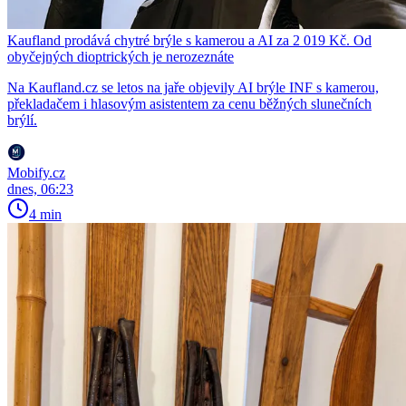
Kaufland prodává chytré brýle s kamerou a AI za 2 019 Kč. Od
obyčejných dioptrických je nerozeznáte
Na Kaufland.cz se letos na jaře objevily AI brýle INF s kamerou,
překladačem i hlasovým asistentem za cenu běžných slunečních
brýlí.
Mobify.cz
dnes, 06:23
4 min