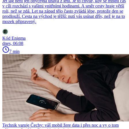
Jet lag není jen obyčejná únava z letu. Je to chvíle, kdy se místní čas
v cíli rozchází s vašimi vnitřními hodinami. A směr cesty hraje větší
roli, než se zdá. Let na západ tělo často zvládá lépe, protože den se
prodlouží. Cesta na východ je těžší: nutí vás usínat dřív, než je na to
mozek připravený.
Kód Enigma
dnes, 06:08
7 min
Technik varuje Čechy: váš mobil žere data i přes noc a vy o tom