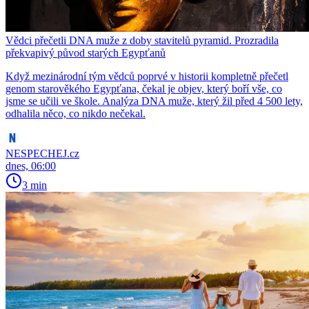
Vědci přečetli DNA muže z doby stavitelů pyramid. Prozradila
překvapivý původ starých Egypťanů
Když mezinárodní tým vědců poprvé v historii kompletně přečetl
genom starověkého Egypťana, čekal je objev, který boří vše, co
jsme se učili ve škole. Analýza DNA muže, který žil před 4 500 lety,
odhalila něco, co nikdo nečekal.
NESPECHEJ.cz
dnes, 06:00
3 min