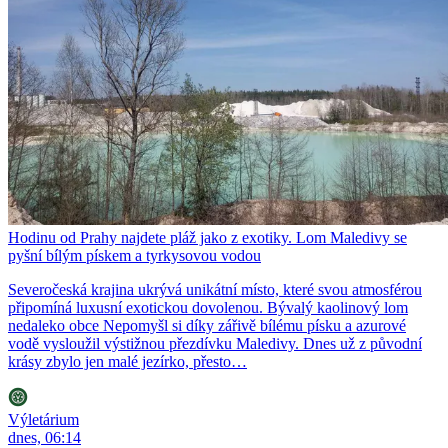
Hodinu od Prahy najdete pláž jako z exotiky. Lom Maledivy se
pyšní bílým pískem a tyrkysovou vodou
Severočeská krajina ukrývá unikátní místo, které svou atmosférou
připomíná luxusní exotickou dovolenou. Bývalý kaolinový lom
nedaleko obce Nepomyšl si díky zářivě bílému písku a azurové
vodě vysloužil výstižnou přezdívku Maledivy. Dnes už z původní
krásy zbylo jen malé jezírko, přesto…
Výletárium
dnes, 06:14