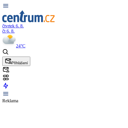
čtvrtek 6. 8.
čt 6. 8.
24°C
Přihlášení
Reklama