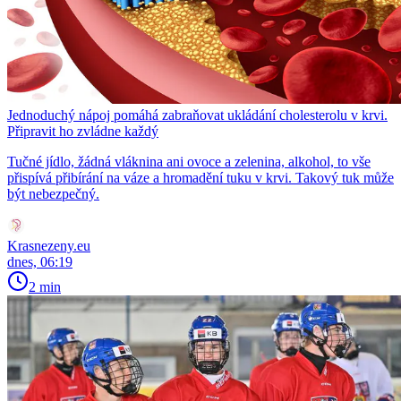
Jednoduchý nápoj pomáhá zabraňovat ukládání cholesterolu v krvi.
Připravit ho zvládne každý
Tučné jídlo, žádná vláknina ani ovoce a zelenina, alkohol, to vše
přispívá přibírání na váze a hromadění tuku v krvi. Takový tuk může
být nebezpečný.
Krasnezeny.eu
dnes, 06:19
2 min