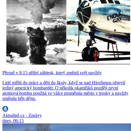
Přesně v 8:15 přišel záblesk, který změnil svět navždy
Lidé mířili do práce a děti do školy, když se nad Hirošimou objevil
jediný americký bombardér. O několik okamžiků později první
atomová bomba použitá ve válce proměnila město v trosky a navždy
změnila běh dějin.
Aktuálně.cz - Zprávy
dnes, 06:15