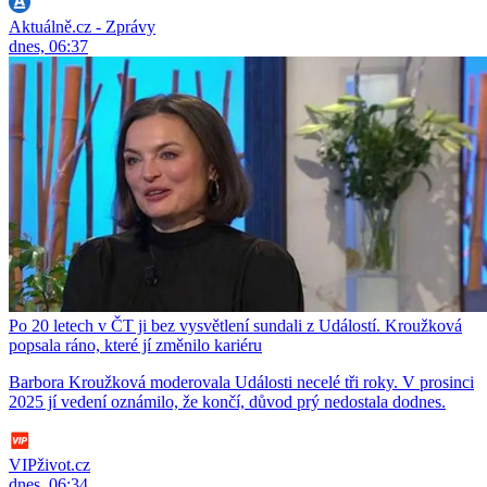
Aktuálně.cz - Zprávy
dnes, 06:37
Po 20 letech v ČT ji bez vysvětlení sundali z Událostí. Kroužková
popsala ráno, které jí změnilo kariéru
Barbora Kroužková moderovala Události necelé tři roky. V prosinci
2025 jí vedení oznámilo, že končí, důvod prý nedostala dodnes.
VIPživot.cz
dnes, 06:34