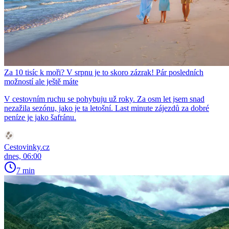
Za 10 tisíc k moři? V srpnu je to skoro zázrak! Pár posledních
možností ale ještě máte
V cestovním ruchu se pohybuju už roky. Za osm let jsem snad
nezažila sezónu, jako je ta letošní. Last minute zájezdů za dobré
peníze je jako šafránu.
Cestovinky.cz
dnes, 06:00
7 min