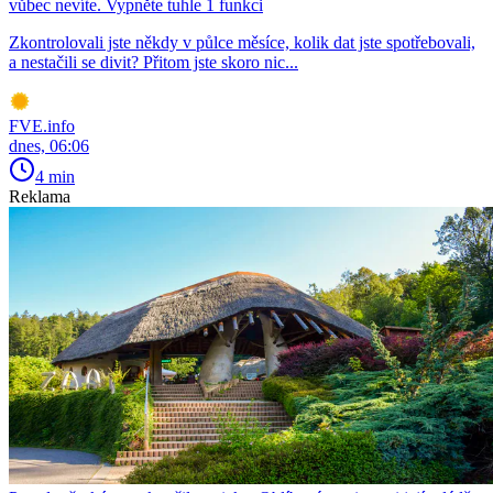
vůbec nevíte. Vypněte tuhle 1 funkci
Zkontrolovali jste někdy v půlce měsíce, kolik dat jste spotřebovali,
a nestačili se divit? Přitom jste skoro nic...
FVE.info
dnes, 06:06
4 min
Reklama