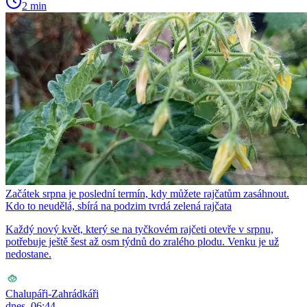
2 min
Začátek srpna je poslední termín, kdy můžete rajčatům zasáhnout.
Kdo to neudělá, sbírá na podzim tvrdá zelená rajčata
Každý nový květ, který se na tyčkovém rajčeti otevře v srpnu,
potřebuje ještě šest až osm týdnů do zralého plodu. Venku je už
nedostane.
Chalupáři-Zahrádkáři
dnes, 06:44