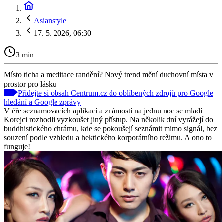
Asianstyle
17. 5. 2026, 06:30
3 min
Místo ticha a meditace randění? Nový trend mění duchovní místa v
prostor pro lásku
Přidejte si obsah Centrum.cz do oblíbených zdrojů pro Google
hledání a Google zprávy
V éře seznamovacích aplikací a známostí na jednu noc se mladí
Korejci rozhodli vyzkoušet jiný přístup. Na několik dní vyrážejí do
buddhistického chrámu, kde se pokoušejí seznámit mimo signál, bez
souzení podle vzhledu a hektického korporátního režimu. A ono to
funguje!