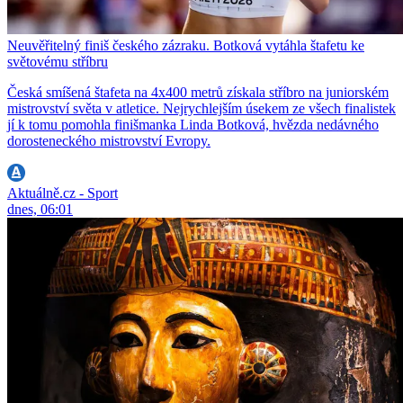
Neuvěřitelný finiš českého zázraku. Botková vytáhla štafetu ke
světovému stříbru
Česká smíšená štafeta na 4x400 metrů získala stříbro na juniorském
mistrovství světa v atletice. Nejrychlejším úsekem ze všech finalistek
jí k tomu pomohla finišmanka Linda Botková, hvězda nedávného
dorosteneckého mistrovství Evropy.
Aktuálně.cz - Sport
dnes, 06:01