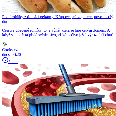
Pivní rohlíky z domácí pekárny: Křupavé pečivo, které provoní celý
dům
Čerstvě upečené rohlíky, to je vůně, která se line celým domem. A
když se do těsta přidá světlé pivo, získá pečivo ještě výraznější chuť.
Cooky.cz
dnes, 06:20
3 min