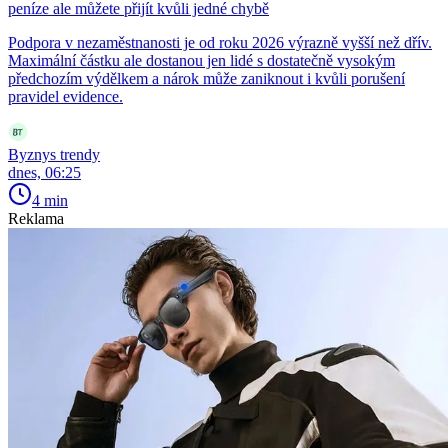
peníze ale můžete přijít kvůli jedné chybě
Podpora v nezaměstnanosti je od roku 2026 výrazně vyšší než dřív.
Maximální částku ale dostanou jen lidé s dostatečně vysokým
předchozím výdělkem a nárok může zaniknout i kvůli porušení
pravidel evidence.
Byznys trendy
dnes, 06:25
4 min
Reklama