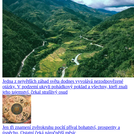
Jedna z největších záhad světa dodnes vyvolává nezodpovězené
otázky. V podzemí ukryli pohádkový poklad a všechny, kteří znali
jeho tajemství, čekal strašlivý osud
Jen tři znamení zvěrokruhu pocítí příval bohatství, prosperity a
úspěchu. Ostatní čeká náročnější měsíc