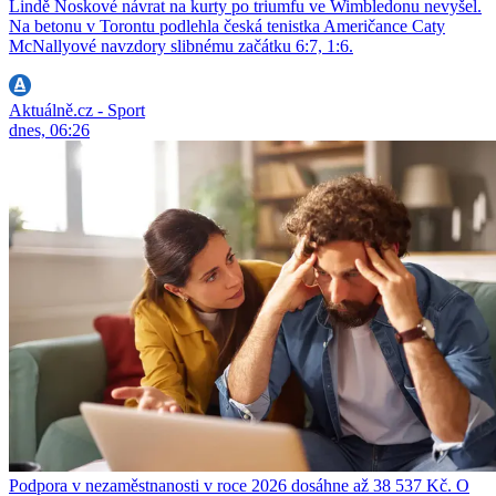
Lindě Noskové návrat na kurty po triumfu ve Wimbledonu nevyšel.
Na betonu v Torontu podlehla česká tenistka Američance Caty
McNallyové navzdory slibnému začátku 6:7, 1:6.
Aktuálně.cz - Sport
dnes, 06:26
Podpora v nezaměstnanosti v roce 2026 dosáhne až 38 537 Kč. O