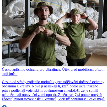
Česko zpřísnilo ochranu pro Ukrajince. Útěk před mobilizací přitom
stojí jmění
Česko od středy zpřísnilo podmínky pro udělování dočasné ochrany
občanům Ukrajiny. Nově ji nezískají ti, kteří podle ukrajinského
práva podléhají vojenským povinnostem a nedoloží, že je splnili
nebo že mají oprávnění zemi opustit. Změna se týká pouze nových
žádostí, nikoli stovek tisíc Ukrajinců, kteří už ochranu v Česku mají.