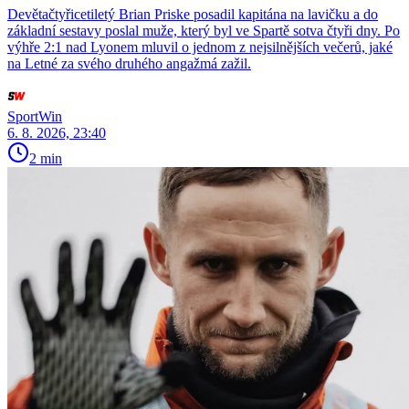
Devětačtyřicetiletý Brian Priske posadil kapitána na lavičku a do
základní sestavy poslal muže, který byl ve Spartě sotva čtyři dny. Po
výhře 2:1 nad Lyonem mluvil o jednom z nejsilnějších večerů, jaké
na Letné za svého druhého angažmá zažil.
SportWin
6. 8. 2026, 23:40
2 min