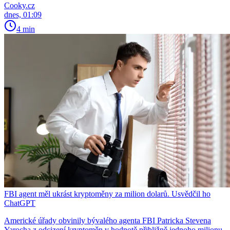
Cooky.cz
dnes, 01:09
4 min
FBI agent měl ukrást kryptoměny za milion dolarů. Usvědčil ho
ChatGPT
Americké úřady obvinily bývalého agenta FBI Patricka Stevena
Yarocha z odcizení kryptoměn v hodnotě přibližně jednoho milionu