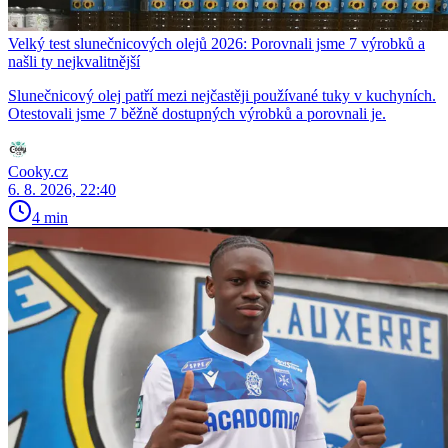
Velký test slunečnicových olejů 2026: Porovnali jsme 7 výrobků a
našli ty nejkvalitnější
Slunečnicový olej patří mezi nejčastěji používané tuky v kuchyních.
Otestovali jsme 7 běžně dostupných výrobků a porovnali je.
Cooky.cz
6. 8. 2026, 22:40
4 min