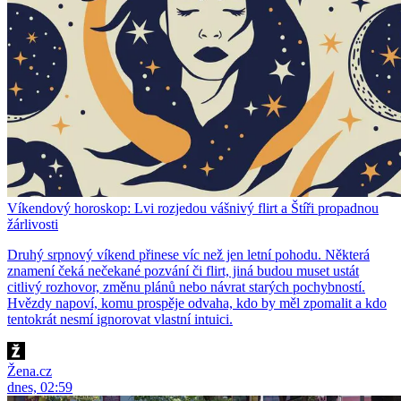
Víkendový horoskop: Lvi rozjedou vášnivý flirt a Štíři propadnou
žárlivosti
Druhý srpnový víkend přinese víc než jen letní pohodu. Některá
znamení čeká nečekané pozvání či flirt, jiná budou muset ustát
citlivý rozhovor, změnu plánů nebo návrat starých pochybností.
Hvězdy napoví, komu prospěje odvaha, kdo by měl zpomalit a kdo
tentokrát nesmí ignorovat vlastní intuici.
Žena.cz
dnes, 02:59