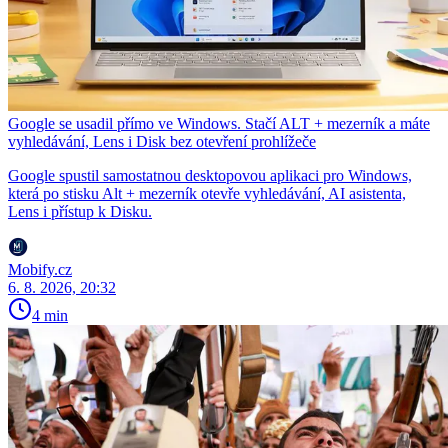
Google se usadil přímo ve Windows. Stačí ALT + mezerník a máte
vyhledávání, Lens i Disk bez otevření prohlížeče
Google spustil samostatnou desktopovou aplikaci pro Windows,
která po stisku Alt + mezerník otevře vyhledávání, AI asistenta,
Lens i přístup k Disku.
Mobify.cz
6. 8. 2026, 20:32
4 min