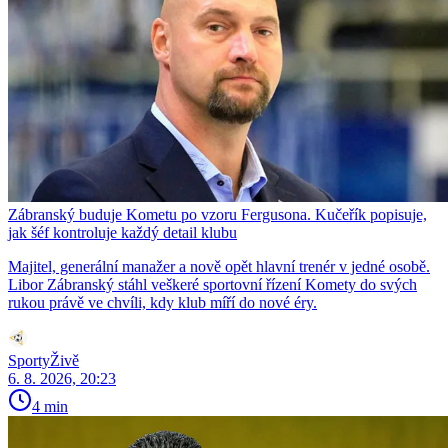
Zábranský buduje Kometu po vzoru Fergusona. Kučeřík popisuje,
jak šéf kontroluje každý detail klubu
Majitel, generální manažer a nově opět hlavní trenér v jedné osobě.
Libor Zábranský stáhl veškeré sportovní řízení Komety do svých
rukou právě ve chvíli, kdy klub míří do nové éry.
SportyŽivě
6. 8. 2026, 20:23
4 min