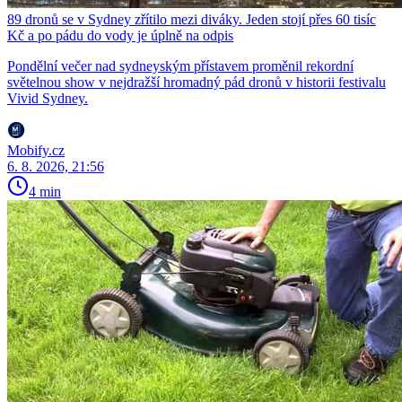
89 dronů se v Sydney zřítilo mezi diváky. Jeden stojí přes 60 tisíc
Kč a po pádu do vody je úplně na odpis
Pondělní večer nad sydneyským přístavem proměnil rekordní
světelnou show v nejdražší hromadný pád dronů v historii festivalu
Vivid Sydney.
Mobify.cz
6. 8. 2026, 21:56
4 min