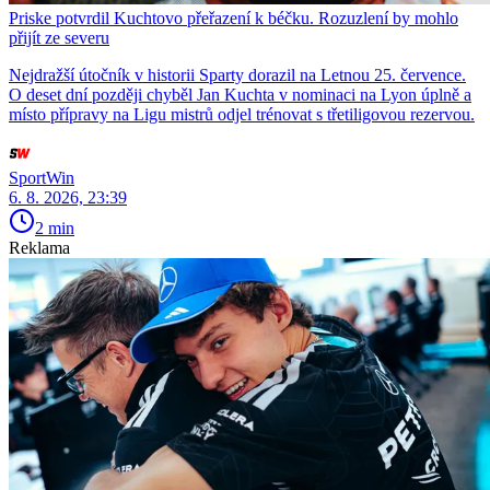
Priske potvrdil Kuchtovo přeřazení k béčku. Rozuzlení by mohlo
přijít ze severu
Nejdražší útočník v historii Sparty dorazil na Letnou 25. července.
O deset dní později chyběl Jan Kuchta v nominaci na Lyon úplně a
místo přípravy na Ligu mistrů odjel trénovat s třetiligovou rezervou.
SportWin
6. 8. 2026, 23:39
2 min
Reklama