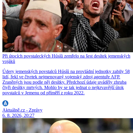
Při útocích povstaleckých Húsíů zemřelo na šest desítek jemenských
vojáků
Údery jemenských povstalců Húsíů na provládní jednotky zabily 58
lidí, řekl ve čtvrtek nejmenovaný vojenský zdroj agentuře AFP.
Zraněných jsou podle něj desítky. Předchozí údaje uváděly zhruba
čtyři desítky mrtvých. Mohlo by se tak jednat o nejkrvavější útok
povstalců v Jemenu od příměří z roku 2022.
Aktuálně.cz - Zprávy
6. 8. 2026, 20:27