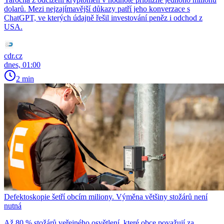
dolarů. Mezi nejzajímavější důkazy patří jeho konverzace s
ChatGPT, ve kterých údajně řešil investování peněz i odchod z
USA.
cdr.cz
dnes, 01:00
2 min
Defektoskopie šetří obcím miliony. Výměna většiny stožárů není
nutná
Až 80 % stožárů veřejného osvětlení, které obce považují za