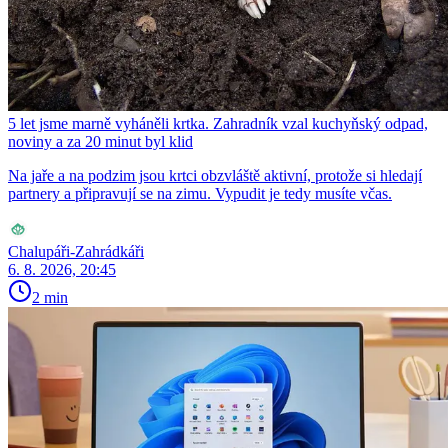
5 let jsme marně vyháněli krtka. Zahradník vzal kuchyňský odpad,
noviny a za 20 minut byl klid
Na jaře a na podzim jsou krtci obzvláště aktivní, protože si hledají
partnery a připravují se na zimu. Vypudit je tedy musíte včas.
Chalupáři-Zahrádkáři
6. 8. 2026, 20:45
2 min