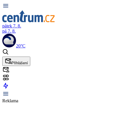
pátek 7. 8.
pá 7. 8.
20°C
Přihlášení
Reklama