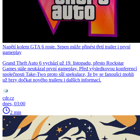
Napětí kolem GTA 6 roste. Srpen může přinést třetí trailer i první
gameplay
Grand Theft Auto 6 vychází už 19. listopadu, přesto Rockstar
Games stále neukázal první gameplay. Před výsledkovou konferencí
společnosti Take-Two proto sílí spekulace, že by se fanoušci mohli
už brzy dočkat nového traileru i dalších informací.
cdr.cz
dnes, 03:00
2 min