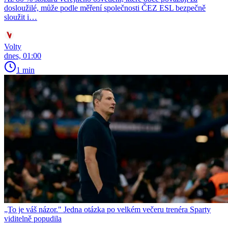
dosloužilé, může podle měření společnosti ČEZ ESL bezpečně
sloužit i…
Volty
dnes, 01:00
1 min
„To je váš názor." Jedna otázka po velkém večeru trenéra Sparty
viditelně popudila