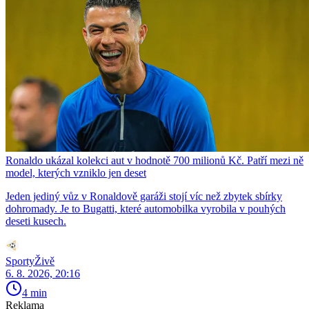
Ronaldo ukázal kolekci aut v hodnotě 700 milionů Kč. Patří mezi ně
model, kterých vzniklo jen deset
Jeden jediný vůz v Ronaldově garáži stojí víc než zbytek sbírky
dohromady. Je to Bugatti, které automobilka vyrobila v pouhých
deseti kusech.
SportyŽivě
6. 8. 2026, 20:16
4 min
Reklama