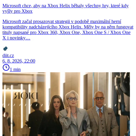
Microsoft chce, aby na Xbox Helix běhaly všechny hry, které kdy
vyšly pro Xbox
Microsoft začal prosazovat strategii v podobě maximální herní
kompatibility nadcházejícího Xbox Helix. Měly by na něm fungovat
tituly napsané pro Xbox 360, Xbox One, Xbox One S / Xbox One
X i novinky…
diit.cz
6. 8. 2026, 22:00
1 min