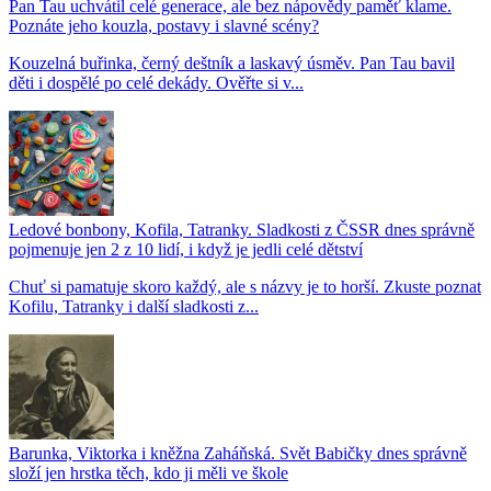
Pan Tau uchvátil celé generace, ale bez nápovědy paměť klame.
Poznáte jeho kouzla, postavy i slavné scény?
Kouzelná buřinka, černý deštník a laskavý úsměv. Pan Tau bavil
děti i dospělé po celé dekády. Ověřte si v...
Ledové bonbony, Kofila, Tatranky. Sladkosti z ČSSR dnes správně
pojmenuje jen 2 z 10 lidí, i když je jedli celé dětství
Chuť si pamatuje skoro každý, ale s názvy je to horší. Zkuste poznat
Kofilu, Tatranky i další sladkosti z...
Barunka, Viktorka i kněžna Zaháňská. Svět Babičky dnes správně
složí jen hrstka těch, kdo ji měli ve škole