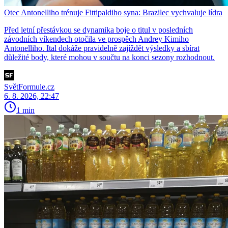
Otec Antonelliho trénuje Fittipaldiho syna: Brazilec vychvaluje lídra
Před letní přestávkou se dynamika boje o titul v posledních
závodních víkendech otočila ve prospěch Andrey Kimiho
Antonelliho. Ital dokáže pravidelně zajíždět výsledky a sbírat
důležité body, které mohou v součtu na konci sezony rozhodnout.
SvětFormule.cz
6. 8. 2026, 22:47
1 min