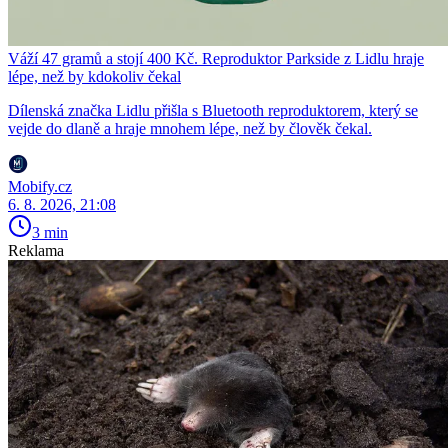
Váží 47 gramů a stojí 400 Kč. Reproduktor Parkside z Lidlu hraje
lépe, než by kdokoliv čekal
Dílenská značka Lidlu přišla s Bluetooth reproduktorem, který se
vejde do dlaně a hraje mnohem lépe, než by člověk čekal.
Mobify.cz
6. 8. 2026, 21:08
3 min
Reklama