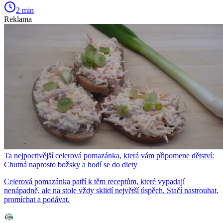
2 min
Reklama
Ta nejpoctivější celerová pomazánka, která vám připomene dětství:
Chutná naprosto božsky a hodí se do diety
Celerová pomazánka patří k těm receptům, které vypadají
nenápadně, ale na stole vždy sklidí největší úspěch. Stačí nastrouhat,
promíchat a podávat.