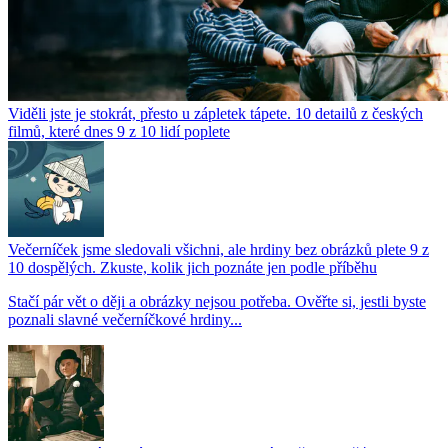
Viděli jste je stokrát, přesto u zápletek tápete. 10 detailů z českých
filmů, které dnes 9 z 10 lidí poplete
Večerníček jsme sledovali všichni, ale hrdiny bez obrázků plete 9 z
10 dospělých. Zkuste, kolik jich poznáte jen podle příběhu
Stačí pár vět o ději a obrázky nejsou potřeba. Ověřte si, jestli byste
poznali slavné večerníčkové hrdiny...