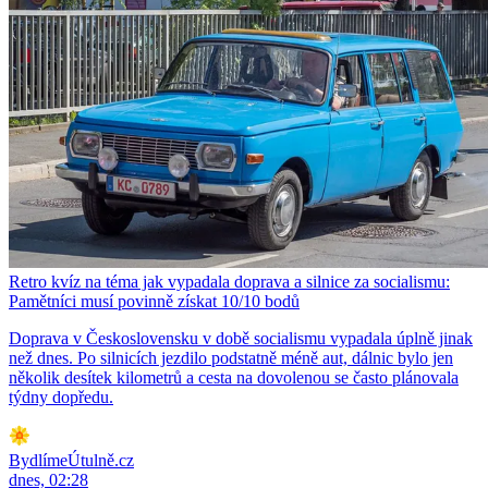
Retro kvíz na téma jak vypadala doprava a silnice za socialismu:
Pamětníci musí povinně získat 10/10 bodů
Doprava v Československu v době socialismu vypadala úplně jinak
než dnes. Po silnicích jezdilo podstatně méně aut, dálnic bylo jen
několik desítek kilometrů a cesta na dovolenou se často plánovala
týdny dopředu.
BydlímeÚtulně.cz
dnes, 02:28