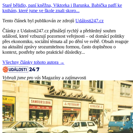
Staré bělidlo, paní kněžna, Viktorka i Barunka. Babička patří ke
knihám, které jsme ve škole znali skoro...
Tento článek byl publikován ze zdrojů
Události247.cz
Články z Udalosti247.cz přinášejí rychlý a přehledný souhrn
událostí, které vzbuzují pozornost veřejnosti – od domácí politiky
přes ekonomiku, sociální témata až po dění ve světě. Obsah reaguje
na aktuální zprávy srozumitelnou formou, často doplněnou o
kontext, postřehy nebo praktické důsledky...
Všechny články tohoto autora →
Vybrali jsme pro vás
Magazíny a zajímavosti