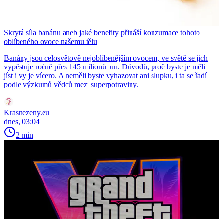
Skrytá síla banánu aneb jaké benefity přináší konzumace tohoto
oblíbeného ovoce našemu tělu
Banány jsou celosvětově nejoblíbenějším ovocem, ve světě se jich
vypěstuje ročně přes 145 milionů tun. Důvodů, proč byste je měli
jíst i vy je vícero. A neměli byste vyhazovat ani slupku, i ta se řadí
podle výzkumů vědců mezi superpotraviny.
Krasnezeny.eu
dnes, 03:04
2 min