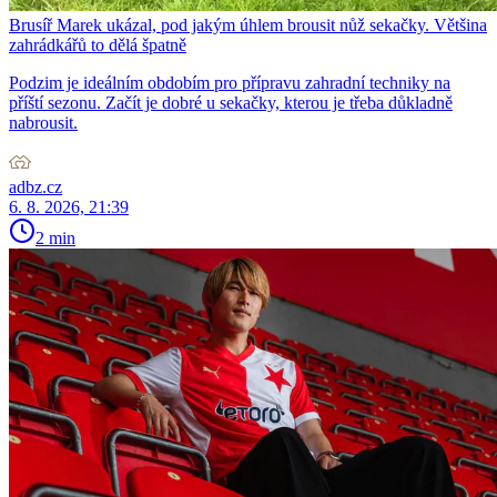
Brusíř Marek ukázal, pod jakým úhlem brousit nůž sekačky. Většina
zahrádkářů to dělá špatně
Podzim je ideálním obdobím pro přípravu zahradní techniky na
příští sezonu. Začít je dobré u sekačky, kterou je třeba důkladně
nabrousit.
adbz.cz
6. 8. 2026, 21:39
2 min