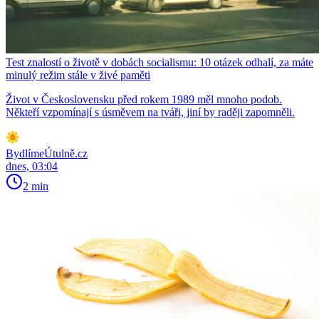
Test znalostí o životě v dobách socialismu: 10 otázek odhalí, za máte
minulý režim stále v živé paměti
Život v Československu před rokem 1989 měl mnoho podob.
Někteří vzpomínají s úsměvem na tváři, jiní by raději zapomněli.
BydlímeÚtulně.cz
dnes, 03:04
2 min