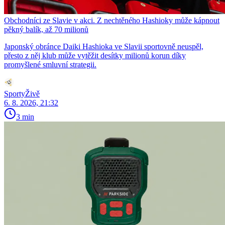
Obchodníci ze Slavie v akci. Z nechtěného Hashioky může kápnout
pěkný balík, až 70 milionů
Japonský obránce Daiki Hashioka ve Slavii sportovně neuspěl,
přesto z něj klub může vytěžit desítky milionů korun díky
promyšlené smluvní strategii.
SportyŽivě
6. 8. 2026, 21:32
3 min