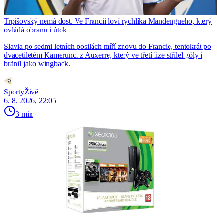
Trpišovský nemá dost. Ve Francii loví rychlíka Mandengueho, který
ovládá obranu i útok
Slavia po sedmi letních posilách míří znovu do Francie, tentokrát po
dvacetiletém Kamerunci z Auxerre, který ve třetí lize střílel góly i
bránil jako wingback.
SportyŽivě
6. 8. 2026, 22:05
3 min