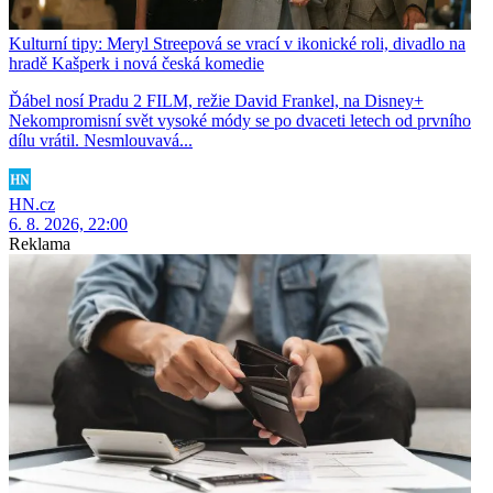
Kulturní tipy: Meryl Streepová se vrací v ikonické roli, divadlo na
hradě Kašperk i nová česká komedie
Ďábel nosí Pradu 2 FILM, režie David Frankel, na Disney+
Nekompromisní svět vysoké módy se po dvaceti letech od prvního
dílu vrátil. Nesmlouvavá...
HN.cz
6. 8. 2026, 22:00
Reklama