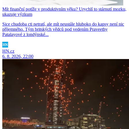
Mít finanční potíže v produktivním věku? Urychlí to stárnutí mozku,
ukazuje výzkum
Sice chudoba cti netratí, ale mít neustále hluboko do kapsy není nic
příjemného. Tým britských vědců pod vedením Praveethy
Patalayové z londýnské...
HN.cz
6. 8. 2026, 22:00