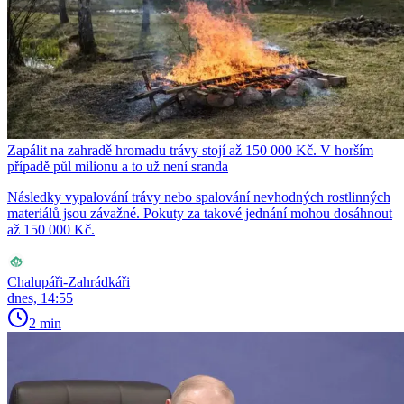
Zapálit na zahradě hromadu trávy stojí až 150 000 Kč. V horším
případě půl milionu a to už není sranda
Následky vypalování trávy nebo spalování nevhodných rostlinných
materiálů jsou závažné. Pokuty za takové jednání mohou dosáhnout
až 150 000 Kč.
Chalupáři-Zahrádkáři
dnes, 14:55
2 min