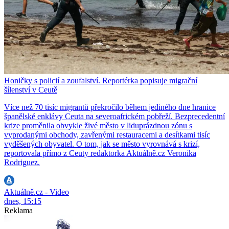
Honičky s policií a zoufalství. Reportérka popisuje migrační
šílenství v Ceutě
Více než 70 tisíc migrantů překročilo během jediného dne hranice
španělské enklávy Ceuta na severoafrickém pobřeží. Bezprecedentní
krize proměnila obvykle živé město v liduprázdnou zónu s
vyprodanými obchody, zavřenými restauracemi a desítkami tisíc
vyděšených obyvatel. O tom, jak se město vyrovnává s krizí,
reportovala přímo z Ceuty redaktorka Aktuálně.cz Veronika
Rodriguez.
Aktuálně.cz - Video
dnes, 15:15
Reklama