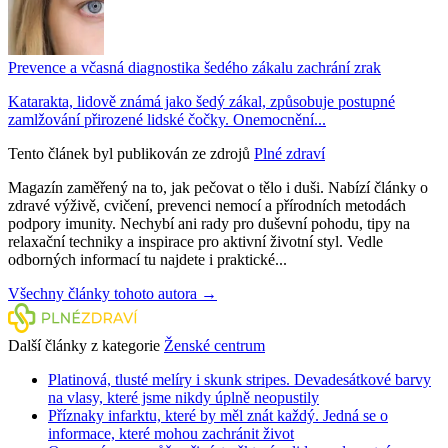
Prevence a včasná diagnostika šedého zákalu zachrání zrak
Katarakta, lidově známá jako šedý zákal, způsobuje postupné
zamlžování přirozené lidské čočky. Onemocnění...
Tento článek byl publikován ze zdrojů
Plné zdraví
Magazín zaměřený na to, jak pečovat o tělo i duši. Nabízí články o
zdravé výživě, cvičení, prevenci nemocí a přírodních metodách
podpory imunity. Nechybí ani rady pro duševní pohodu, tipy na
relaxační techniky a inspirace pro aktivní životní styl. Vedle
odborných informací tu najdete i praktické...
Všechny články tohoto autora →
Další články z kategorie
Ženské centrum
Platinová, tlusté melíry i skunk stripes. Devadesátkové barvy
na vlasy, které jsme nikdy úplně neopustily
Příznaky infarktu, které by měl znát každý. Jedná se o
informace, které mohou zachránit život