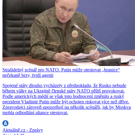
Strašidelný scénář pro NATO. Putin může otestovat „hranice“
nečekaně brzy, tvrdí agenti
Spojené státy dlouho vycházely z předpokladu, že Rusko nebude
během války na Ukrajině členské státy NATO příliš provokovat.
Podle amerických médií se však toto hodnocení změnilo a ruský
prezident Vladimir Putin může být ochoten riskovat více než dříve.
Zpravodajci zároveň upozorňují na několik scénářů, jak by Moskva
mohla odhodlání aliance otestovat.
Aktuálně.cz - Zprávy