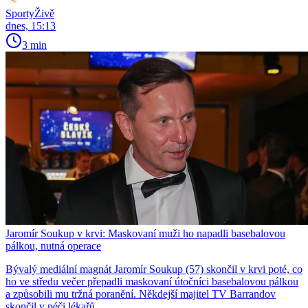
SportyŽivě
dnes, 15:13
3 min
Jaromír Soukup v krvi: Maskovaní muži ho napadli basebalovou
pálkou, nutná operace
Bývalý mediální magnát Jaromír Soukup (57) skončil v krvi poté, co
ho ve středu večer přepadli maskovaní útočníci basebalovou pálkou
a způsobili mu tržná poranění. Někdejší majitel TV Barrandov
skončil v péči lékařů.