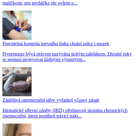
maličkosti, pro prvňáčka jde ovšem o...
Pravidelná kontrola krevního tlaku chrání srdce i mozek
Hypertenze bývá právem nazývána tichým zabijákem. Dlouhé roky
se nemusí projevovat žádnými výraznými...
Zánětlivá onemocnění střev vyžadují včasný zásah
Idiopatické střevní záněty (IBD) představují skupinu chronických
onemocnění, která postihují trávicí trakt...