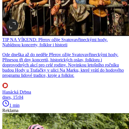
TIP NA VÍKEND: Přerov ožije Svatovavřineckými hody.
Nabídnou koncerty, folklor i historii
Ode dneška až do neděle Přerov ožije Svatovavřineckými hody.
Přinesou tři dny koncertů, historických oslav, folkloru i
doprovodných akcí pro celé rodiny. Novinkou letošního ročníku
budou Hody u Trafačky v ulici Na Marku, které vrátí do hodového
programu lidové tradice, kroje a folklor.
Hanácká Drbna
dnes, 15:04
1 min
Reklama