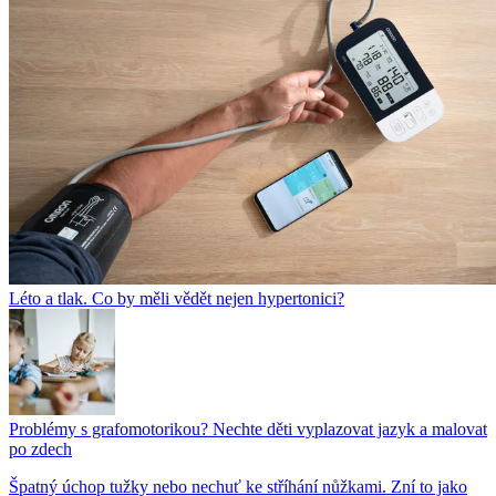
Léto a tlak. Co by měli vědět nejen hypertonici?
Problémy s grafomotorikou? Nechte děti vyplazovat jazyk a malovat
po zdech
Špatný úchop tužky nebo nechuť ke stříhání nůžkami. Zní to jako