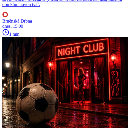
domkům novou tvář.
Brněnská Drbna
dnes, 15:00
1 min