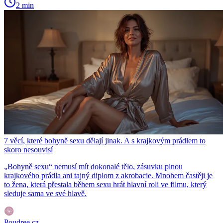
2 min
7 věcí, které bohyně sexu dělají jinak. A s krajkovým prádlem to
skoro nesouvisí
„Bohyně sexu“ nemusí mít dokonalé tělo, zásuvku plnou
krajkového prádla ani tajný diplom z akrobacie. Mnohem častěji je
to žena, která přestala během sexu hrát hlavní roli ve filmu, který
sleduje sama ve své hlavě.
Poudree.cz