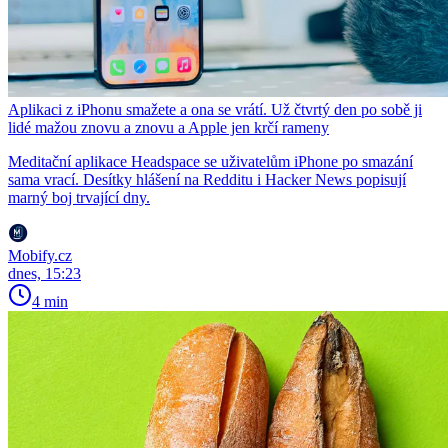
Aplikaci z iPhonu smažete a ona se vrátí. Už čtvrtý den po sobě ji
lidé mažou znovu a znovu a Apple jen krčí rameny
Meditační aplikace Headspace se uživatelům iPhone po smazání
sama vrací. Desítky hlášení na Redditu i Hacker News popisují
marný boj trvající dny.
Mobify.cz
dnes, 15:23
4 min