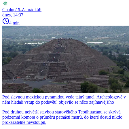
Chalupáři-Zahrádkáři
dnes, 14:37
4 min
Pod slavnou mexickou pyramidou vede tajný tunel. Archeologové v
něm hledali vstup do podsvětí, objevilo se něco zajímavějšího
Pod druhou největší stavbou starověkého Teotihuacánu se skrývá
podzemní komora o průměru patnácti metrů, do které dosud nikdo
prokazatelně nevstoupil.