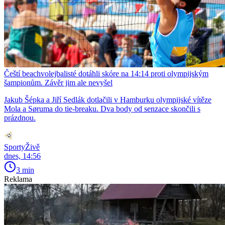
Čeští beachvolejbalisté dotáhli skóre na 14:14 proti olympijským
šampionům. Závěr jim ale nevyšel
Jakub Šépka a Jiří Sedlák dotlačili v Hamburku olympijské vítěze
Mola a Søruma do tie-breaku. Dva body od senzace skončili s
prázdnou.
SportyŽivě
dnes, 14:56
3 min
Reklama