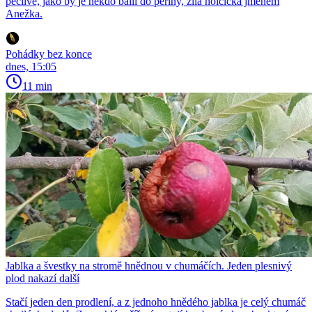
pečlivě, jako by je někdo balil do peřiny, žila holčička jménem
Anežka.
Pohádky bez konce
dnes, 15:05
11 min
Jablka a švestky na stromě hnědnou v chumáčích. Jeden plesnivý
plod nakazí další
Stačí jeden den prodlení, a z jednoho hnědého jablka je celý chumáč