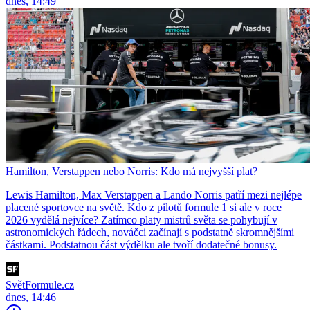
dnes, 14:49
Hamilton, Verstappen nebo Norris: Kdo má nejvyšší plat?
Lewis Hamilton, Max Verstappen a Lando Norris patří mezi nejlépe
placené sportovce na světě. Kdo z pilotů formule 1 si ale v roce
2026 vydělá nejvíce? Zatímco platy mistrů světa se pohybují v
astronomických řádech, nováčci začínají s podstatně skromnějšími
částkami. Podstatnou část výdělku ale tvoří dodatečné bonusy.
SvětFormule.cz
dnes, 14:46