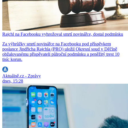
Rajchl na Facebooku vyhrožoval smrtí novinářce, dostal podmínku
Za výhrůžky smrtí novinářce na Facebooku pod příspěvkem
poslance Jindřicha Rajchla (PRO) uložil Okresní soud v Děčíně
obžalovanému přispěvateli půlroční podmínku a peněžitý trest 10
tisíc korun.
Aktuálně.cz - Zprávy
dnes, 15:28