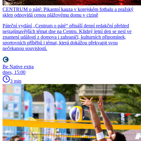
CENTRUM o páté: Pikantní kauza v korejském fotbalu a pražský
sklep odpovídá cenou plážovému domu v cizině
Páteční vydání „Centrum o páté“ přináší denní redakční přehled
nejzajímavějších témat dne na Centru. Klidný letní den se nesl ve
znamení událostí z domova i zahraničí, kulturních připomínek,
sportovních příběhů i témat, která dokážou překvapit svou
nečekanou souvislostí.
Be Native extra
dnes, 15:00
3 min