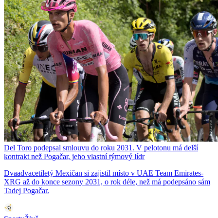
Del Toro podepsal smlouvu do roku 2031. V pelotonu má delší
kontrakt než Pogačar, jeho vlastní týmový lídr
Dvaadvacetiletý Mexičan si zajistil místo v UAE Team Emirates-
XRG až do konce sezony 2031, o rok déle, než má podepsáno sám
Tadej Pogačar.