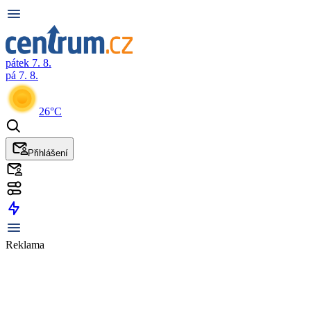
pátek 7. 8.
pá 7. 8.
26°C
Přihlášení
Reklama