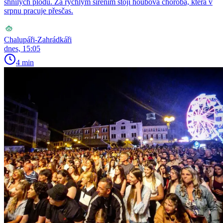
shnilých plodů. Za rychlým šířením stojí houbová choroba, která v
srpnu pracuje přesčas.
Chalupáři-Zahrádkáři
dnes, 15:05
4 min