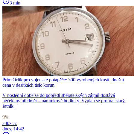
3 min
Prim Orlík pro vojenské potápěče: 300 vyrobených kusů, dnešní
cena v desítkách tisíc korun
V poslední době se do popředí sběratelských zájmů dostává
nečekaný předmět – náramkové hodinky. Vyplatí se probrat starý
šatník.
adbz.cz
dnes, 14:42