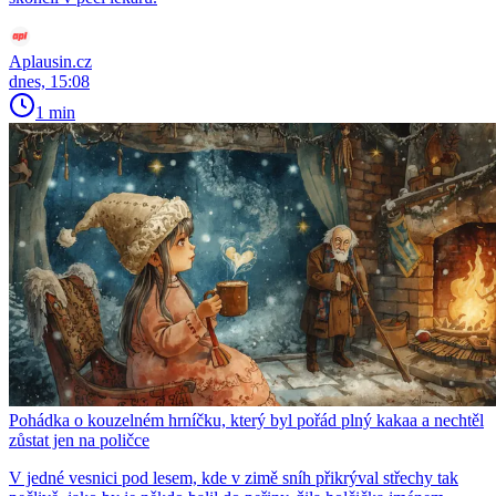
Aplausin.cz
dnes, 15:08
1 min
Pohádka o kouzelném hrníčku, který byl pořád plný kakaa a nechtěl
zůstat jen na poličce
V jedné vesnici pod lesem, kde v zimě sníh přikrýval střechy tak