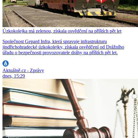
Úzkokolejka má zelenou, získala osvědčení na příštích pět let
Společnost Gepard Infra, která spravuje infrastrukturu
jindřichohradecké úzkokolejky, získala osvědčení od Drážního
úřadu o bezpečnosti provozovatele dráhy na příštích pět let.
Aktuálně.cz - Zprávy
dnes, 15:29