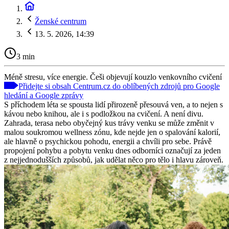
Ženské centrum
13. 5. 2026, 14:39
3 min
Méně stresu, více energie. Češi objevují kouzlo venkovního cvičení
Přidejte si obsah Centrum.cz do oblíbených zdrojů pro Google
hledání a Google zprávy
S příchodem léta se spousta lidí přirozeně přesouvá ven, a to nejen s
kávou nebo knihou, ale i s podložkou na cvičení. A není divu.
Zahrada, terasa nebo obyčejný kus trávy venku se může změnit v
malou soukromou wellness zónu, kde nejde jen o spalování kalorií,
ale hlavně o psychickou pohodu, energii a chvíli pro sebe. Právě
propojení pohybu a pobytu venku dnes odborníci označují za jeden
z nejjednodušších způsobů, jak udělat něco pro tělo i hlavu zároveň.