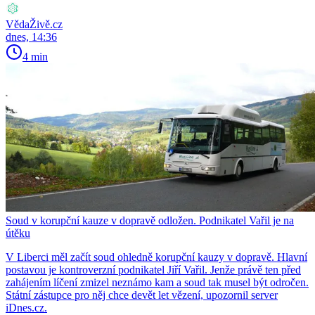
VědaŽivě.cz
dnes, 14:36
4 min
Soud v korupční kauze v dopravě odložen. Podnikatel Vařil je na
útěku
V Liberci měl začít soud ohledně korupční kauzy v dopravě. Hlavní
postavou je kontroverzní podnikatel Jiří Vařil. Jenže právě ten před
zahájením líčení zmizel neznámo kam a soud tak musel být odročen.
Státní zástupce pro něj chce devět let vězení, upozornil server
iDnes.cz.