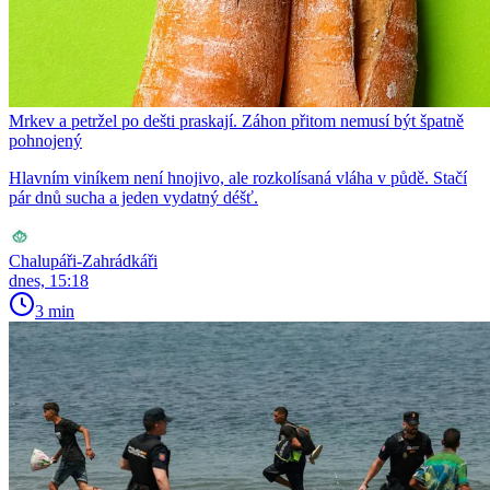
Mrkev a petržel po dešti praskají. Záhon přitom nemusí být špatně
pohnojený
Hlavním viníkem není hnojivo, ale rozkolísaná vláha v půdě. Stačí
pár dnů sucha a jeden vydatný déšť.
Chalupáři-Zahrádkáři
dnes, 15:18
3 min