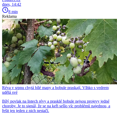
dnes, 14:42
8 min
Reklama
Réva v srpnu chytá bílé mapy a bobule praskají. Vlhko s vedrem
udělá své
Bílý povlak na listech révy a prasklé bobule nejsou projevy jedné
choroby. Je to signál, že se na keři sešlo víc problémů najednou, a
řešit jen jeden z nich nestačí.