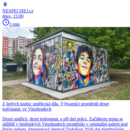
NESPECHEJ.cz
dnes, 15:00
3 min
Z šedých krabic umělecká díla. Výtvarníci proměnili deset
trafostanic ve Vinohradech
Deset umělců, deset trafostanic a pět dní práce. Začátkem srpna se
sídliště v brněnských Vinohradech proměnilo v originální galerii pod
širým nebem. Streetartový festival TrafoFest 2026 dal distribučním