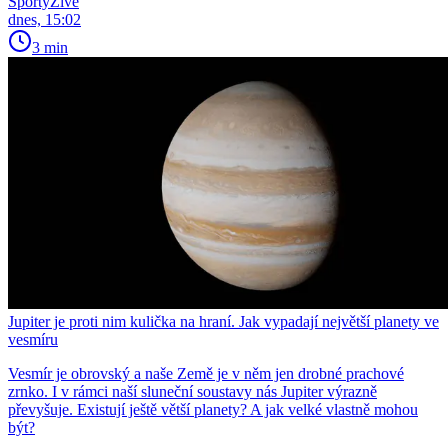
SportyŽivě
dnes, 15:02
3 min
Jupiter je proti nim kulička na hraní. Jak vypadají největší planety ve
vesmíru
Vesmír je obrovský a naše Země je v něm jen drobné prachové
zrnko. I v rámci naší sluneční soustavy nás Jupiter výrazně
převyšuje. Existují ještě větší planety? A jak velké vlastně mohou
být?