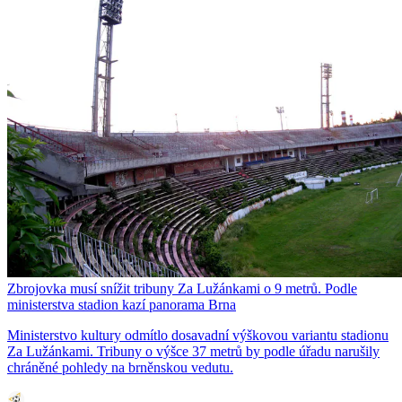
Zbrojovka musí snížit tribuny Za Lužánkami o 9 metrů. Podle
ministerstva stadion kazí panorama Brna
Ministerstvo kultury odmítlo dosavadní výškovou variantu stadionu
Za Lužánkami. Tribuny o výšce 37 metrů by podle úřadu narušily
chráněné pohledy na brněnskou vedutu.