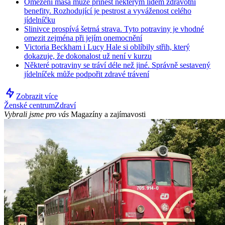
Omezení masa může přinést některým lidem zdravotní
benefity. Rozhodující je pestrost a vyváženost celého
jídelníčku
Slinivce prospívá šetrná strava. Tyto potraviny je vhodné
omezit zejména při jejím onemocnění
Victoria Beckham i Lucy Hale si oblíbily střih, který
dokazuje, že dokonalost už není v kurzu
Některé potraviny se tráví déle než jiné. Správně sestavený
jídelníček může podpořit zdravé trávení
Zobrazit více
Ženské centrum
Zdraví
Vybrali jsme pro vás
Magazíny a zajímavosti