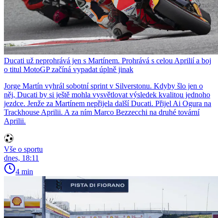
Ducati už neprohrává jen s Martínem. Prohrává s celou Aprilií a boj
o titul MotoGP začíná vypadat úplně jinak
Jorge Martín vyhrál sobotní sprint v Silverstonu. Kdyby šlo jen o
něj, Ducati by si ještě mohla vysvětlovat výsledek kvalitou jednoho
jezdce. Jenže za Martínem nepřijela další Ducati. Přijel Ai Ogura na
Trackhouse Aprilii. A za ním Marco Bezzecchi na druhé tovární
Aprilii.
Vše o sportu
dnes, 18:11
4 min