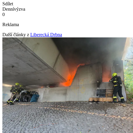
Sdílet
Denní
výzva
0
Reklama
Další články z
Liberecká Drbna