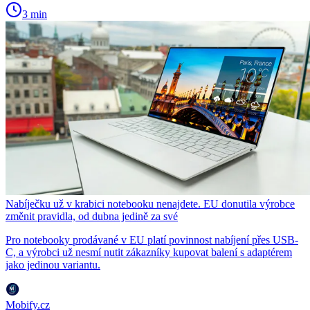
3 min
Nabíječku už v krabici notebooku nenajdete. EU donutila výrobce
změnit pravidla, od dubna jedině za své
Pro notebooky prodávané v EU platí povinnost nabíjení přes USB-
C, a výrobci už nesmí nutit zákazníky kupovat balení s adaptérem
jako jedinou variantu.
Mobify.cz