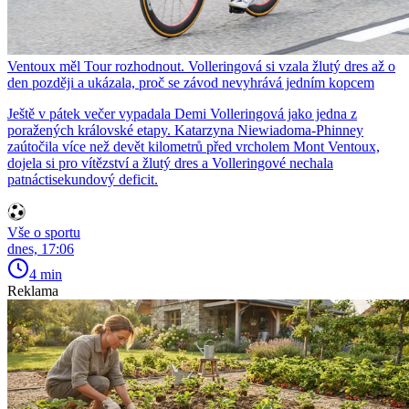
Ventoux měl Tour rozhodnout. Volleringová si vzala žlutý dres až o
den později a ukázala, proč se závod nevyhrává jedním kopcem
Ještě v pátek večer vypadala Demi Volleringová jako jedna z
poražených královské etapy. Katarzyna Niewiadoma-Phinney
zaútočila více než devět kilometrů před vrcholem Mont Ventoux,
dojela si pro vítězství a žlutý dres a Volleringové nechala
patnáctisekundový deficit.
Vše o sportu
dnes, 17:06
4 min
Reklama