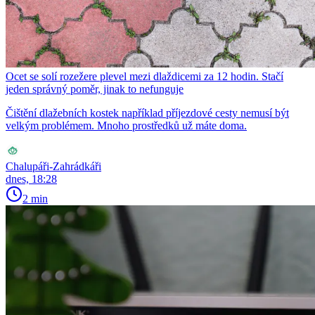
Ocet se solí rozežere plevel mezi dlaždicemi za 12 hodin. Stačí
jeden správný poměr, jinak to nefunguje
Čištění dlažebních kostek například příjezdové cesty nemusí být
velkým problémem. Mnoho prostředků už máte doma.
Chalupáři-Zahrádkáři
dnes, 18:28
2 min