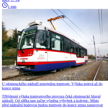
1 min
U olomouckého nádraží nepojedou tramvaje. Výluka potrvá až do
konce srpna
Třítýdenní výluka tramvajového provozu čeká olomoucké hlavní
nádraží. Od zítřka tam začne výměna výhybek a kolejnic. Místo
před nádražní budovou budou tramvaje do konce srpna zastavovat