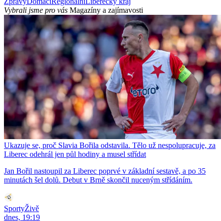
Zprávy
Domácí
Regionální
Liberecký kraj
Vybrali jsme pro vás
Magazíny a zajímavosti
Ukazuje se, proč Slavia Bořila odstavila. Tělo už nespolupracuje, za
Liberec odehrál jen půl hodiny a musel střídat
Jan Bořil nastoupil za Liberec poprvé v základní sestavě, a po 35
minutách šel dolů. Debut v Brně skončil nuceným střídáním.
SportyŽivě
dnes, 19:19