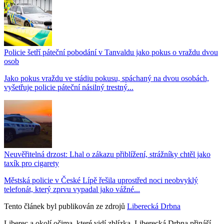
Policie šetří páteční pobodání v Tanvaldu jako pokus o vraždu dvou
osob
Jako pokus vraždu ve stádiu pokusu, spáchaný na dvou osobách,
vyšetřuje policie páteční násilný trestný...
Neuvěřitelná drzost: Lhal o zákazu přiblížení, strážníky chtěl jako
taxík pro cigarety
Městská policie v České Lípě řešila uprostřed noci neobvyklý
telefonát, který zprvu vypadal jako vážné...
Tento článek byl publikován ze zdrojů
Liberecká Drbna
Liberec a okolí očima, které vidí zblízka. Liberecká Drbna přináší