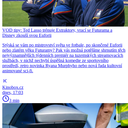
VOD tipy: Ted Lasso trénuje Extraktory, vrací se Futurama a
Disney zkouší svou Euforii
Stýská se vám po mistrovství světa ve fotbale, po skončené Euforii
nebo zlatém věku Futuramy? Pak vás možná potěšíme shrnutím těch
nejvýznamnějších týdenních premiér na tuzemských streamovacích
službách, v nichž nechybí úspěšná komedie ze sportovního
prostředí, retro novinka Ryana Murphyho nebo nová řada kultovní
animované sci-fi.
Kinobox.cz
dnes, 17:03
3 min