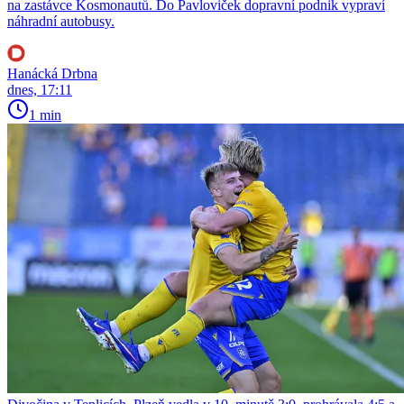
na zastávce Kosmonautů. Do Pavloviček dopravní podnik vypraví
náhradní autobusy.
Hanácká Drbna
dnes, 17:11
1 min