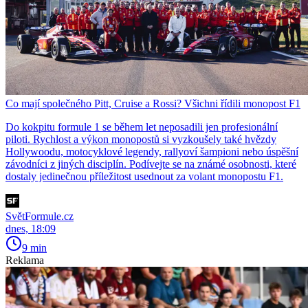
Co mají společného Pitt, Cruise a Rossi? Všichni řídili monopost F1
Do kokpitu formule 1 se během let neposadili jen profesionální
piloti. Rychlost a výkon monopostů si vyzkoušely také hvězdy
Hollywoodu, motocyklové legendy, rallyoví šampioni nebo úspěšní
závodníci z jiných disciplín. Podívejte se na známé osobnosti, které
dostaly jedinečnou příležitost usednout za volant monopostu F1.
SvětFormule.cz
dnes, 18:09
9 min
Reklama