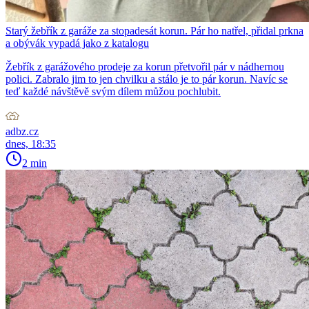
Starý žebřík z garáže za stopadesát korun. Pár ho natřel, přidal prkna
a obývák vypadá jako z katalogu
Žebřík z garážového prodeje za korun přetvořil pár v nádhernou
polici. Zabralo jim to jen chvilku a stálo je to pár korun. Navíc se
teď každé návštěvě svým dílem můžou pochlubit.
adbz.cz
dnes, 18:35
2 min