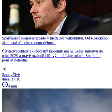
Sparťanský klenot Mercado v hledáčku velkoklubů. Od Rosického
ale dostal nálepku o neprodejnosti
Čtyřiadvacetiletý ekvádorský křídelník má na Letné smlouvu do
roku 2029 a právě rozhodl klíčový duel Ligy mistrů. Sparta ho
pouštět nehodlá.
SportyŽivě
dnes, 17:16
4 min