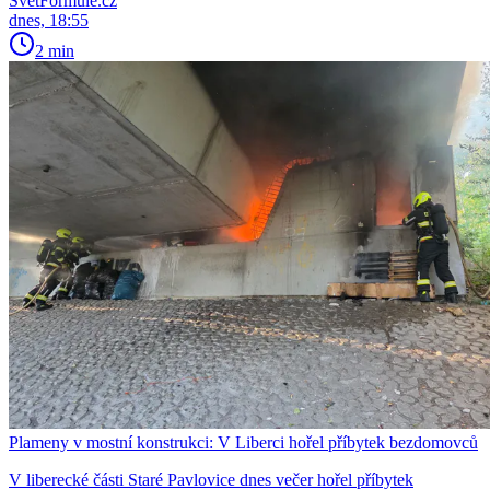
SvětFormule.cz
dnes, 18:55
2 min
Plameny v mostní konstrukci: V Liberci hořel příbytek bezdomovců
V liberecké části Staré Pavlovice dnes večer hořel příbytek