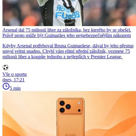
Arsenal dal 75 milionů liber za záložníka, bez kterého by se obešel.
Právě proto může být Guimarães jeho nejnebezpečnějším nákupem
Kdyby Arsenal potřeboval Bruna Guimarãese, dával by jeho přestup
smysl velmi snadno. Chybí vám elitní střední záložník, vezmete 75
milionů liber a koupíte jednoho z nejlepších v Premier League.
Vše o sportu
dnes, 17:21
5 min