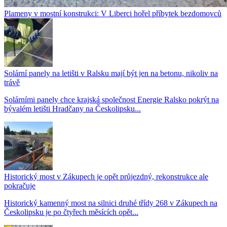
Plameny v mostní konstrukci: V Liberci hořel příbytek bezdomovců
Solární panely na letišti v Ralsku mají být jen na betonu, nikoliv na
trávě
Solárními panely chce krajská společnost Energie Ralsko pokrýt na
bývalém letišti Hradčany na Českolipsku...
Historický most v Zákupech je opět průjezdný, rekonstrukce ale
pokračuje
Historický kamenný most na silnici druhé třídy 268 v Zákupech na
Českolipsku je po čtyřech měsících opět...