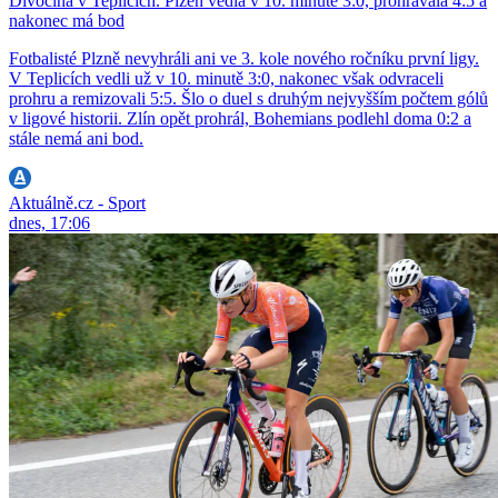
Divočina v Teplicích. Plzeň vedla v 10. minutě 3:0, prohrávala 4:5 a
nakonec má bod
Fotbalisté Plzně nevyhráli ani ve 3. kole nového ročníku první ligy.
V Teplicích vedli už v 10. minutě 3:0, nakonec však odvraceli
prohru a remizovali 5:5. Šlo o duel s druhým nejvyšším počtem gólů
v ligové historii. Zlín opět prohrál, Bohemians podlehl doma 0:2 a
stále nemá ani bod.
Aktuálně.cz - Sport
dnes, 17:06