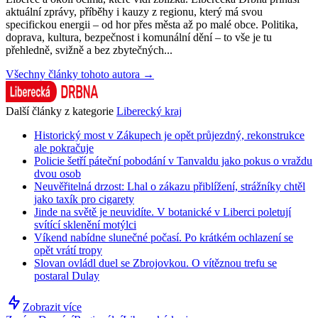
aktuální zprávy, příběhy i kauzy z regionu, který má svou
specifickou energii – od hor přes města až po malé obce. Politika,
doprava, kultura, bezpečnost i komunální dění – to vše je tu
přehledně, svižně a bez zbytečných...
Všechny články tohoto autora →
Další články z kategorie
Liberecký kraj
Historický most v Zákupech je opět průjezdný, rekonstrukce
ale pokračuje
Policie šetří páteční pobodání v Tanvaldu jako pokus o vraždu
dvou osob
Neuvěřitelná drzost: Lhal o zákazu přiblížení, strážníky chtěl
jako taxík pro cigarety
Jinde na světě je neuvidíte. V botanické v Liberci poletují
svítící sklenění motýlci
Víkend nabídne slunečné počasí. Po krátkém ochlazení se
opět vrátí tropy
Slovan ovládl duel se Zbrojovkou. O vítěznou trefu se
postaral Dulay
Zobrazit více