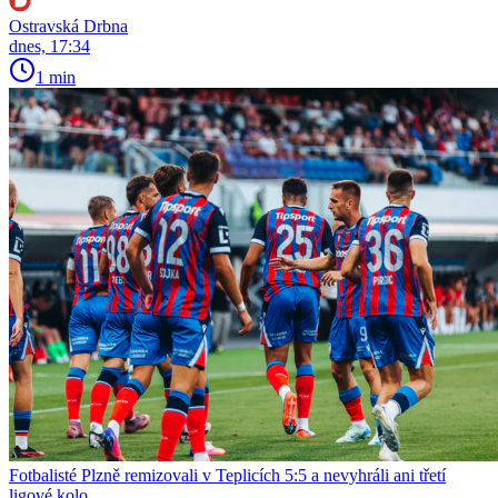
Ostravská Drbna
dnes, 17:34
1 min
Fotbalisté Plzně remizovali v Teplicích 5:5 a nevyhráli ani třetí
ligové kolo