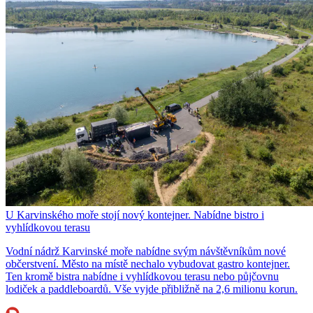
U Karvinského moře stojí nový kontejner. Nabídne bistro i
vyhlídkovou terasu
Vodní nádrž Karvinské moře nabídne svým návštěvníkům nové
občerstvení. Město na místě nechalo vybudovat gastro kontejner.
Ten kromě bistra nabídne i vyhlídkovou terasu nebo půjčovnu
lodiček a paddleboardů. Vše vyjde přibližně na 2,6 milionu korun.