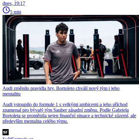
dnes, 19:17
5 min
Audi změnilo pravidla hry. Bortoleto chválí nový tým i jeho
mentalitu
Audi vstoupilo do formule 1 s velkými ambicemi a jeho příchod
znamenal pro bývalý tým Sauber zásadní změnu. Podle Gabriela
Bortoleta se proměnila nejen finanční situace a technické zázemí, ale
především mentalita celého týmu.