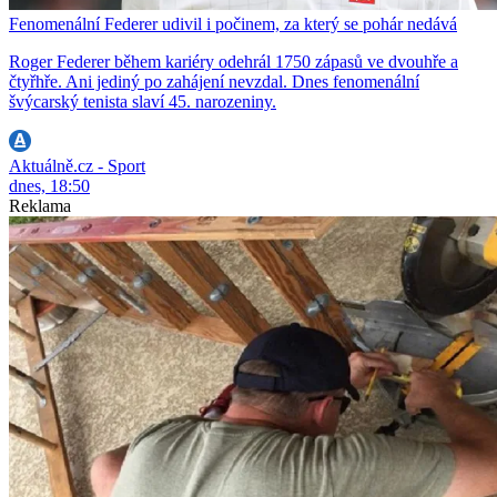
Fenomenální Federer udivil i počinem, za který se pohár nedává
Roger Federer během kariéry odehrál 1750 zápasů ve dvouhře a
čtyřhře. Ani jediný po zahájení nevzdal. Dnes fenomenální
švýcarský tenista slaví 45. narozeniny.
Aktuálně.cz - Sport
dnes, 18:50
Reklama