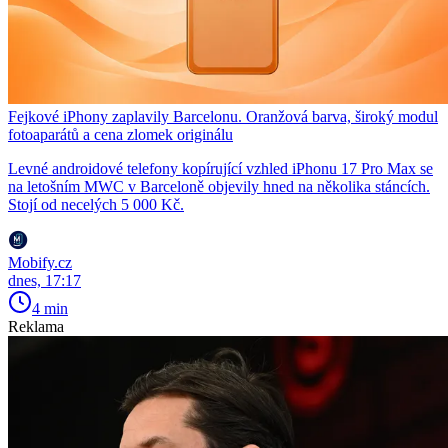
Fejkové iPhony zaplavily Barcelonu. Oranžová barva, široký modul
fotoaparátů a cena zlomek originálu
Levné androidové telefony kopírující vzhled iPhonu 17 Pro Max se
na letošním MWC v Barceloně objevily hned na několika stáncích.
Stojí od necelých 5 000 Kč.
Mobify.cz
dnes, 17:17
4 min
Reklama