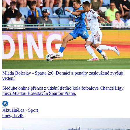
Mladá Boleslav - Sparta 2:0. Domácí z penalty zaslouženě zvyšují
vedení
Sledujte online přenos z utkání třetího kola fotbalové Chance Ligy
mezi Mladou Boleslaví a Spartou Praha.
Aktuálně.cz - Sport
dnes, 17:48