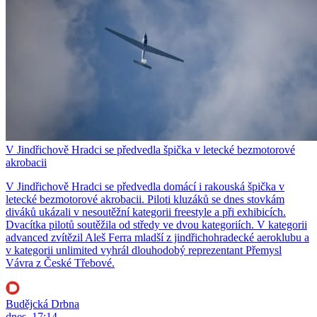
V Jindřichově Hradci se předvedla špička v letecké bezmotorové
akrobacii
V Jindřichově Hradci se předvedla domácí i rakouská špička v
letecké bezmotorové akrobacii. Piloti kluzáků se dnes stovkám
diváků ukázali v nesoutěžní kategorii freestyle a při exhibicích.
Dvacítka pilotů soutěžila od středy ve dvou kategoriích. V kategorii
advanced zvítězil Aleš Ferra mladší z jindřichohradecké aeroklubu a
v kategorii unlimited vyhrál dlouhodobý reprezentant Přemysl
Vávra z České Třebové.
Budějcká Drbna
dnes, 17:14