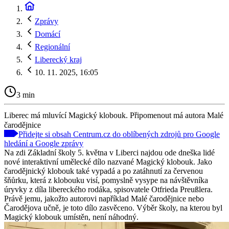
Zprávy
Domácí
Regionální
Liberecký kraj
10. 11. 2025, 16:05
3 min
Liberec má mluvící Magický klobouk. Připomenout má autora Malé
čarodějnice
Přidejte si obsah Centrum.cz do oblíbených zdrojů pro Google
hledání a Google zprávy
Na zdi Základní školy 5. května v Liberci najdou ode dneška lidé
nové interaktivní umělecké dílo nazvané Magický klobouk. Jako
čarodějnický klobouk také vypadá a po zatáhnutí za červenou
šňůrku, která z klobouku visí, pomyslně vysype na návštěvníka
úryvky z díla libereckého rodáka, spisovatele Otfrieda Preußlera.
Právě jemu, jakožto autorovi například Malé čarodějnice nebo
Čarodějova učně, je toto dílo zasvěceno. Výběr školy, na kterou byl
Magický klobouk umístěn, není náhodný.