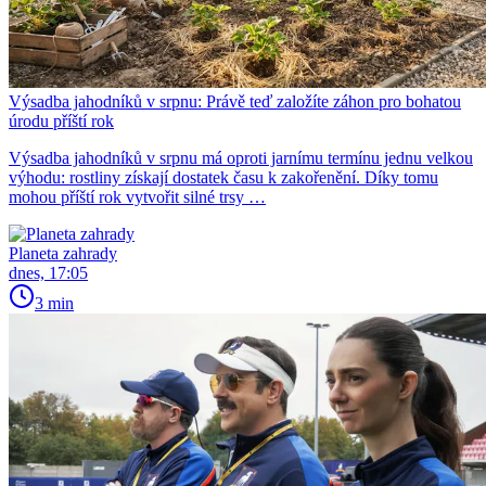
Výsadba jahodníků v srpnu: Právě teď založíte záhon pro bohatou
úrodu příští rok
Výsadba jahodníků v srpnu má oproti jarnímu termínu jednu velkou
výhodu: rostliny získají dostatek času k zakořenění. Díky tomu
mohou příští rok vytvořit silné trsy …
Planeta zahrady
dnes, 17:05
3 min