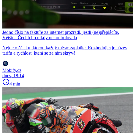
Jedno číslo na faktuře za internet prozradí, jestli (ne)přeplácíte.
Většina Čechů ho nikdy nekontrolovala
Nejde o částku, kterou každý měsíc zaplatíte. Rozhodující je název
tarifu a rychlost, která se za ním skrývá.
Mobify.cz
dnes, 18:14
4 min