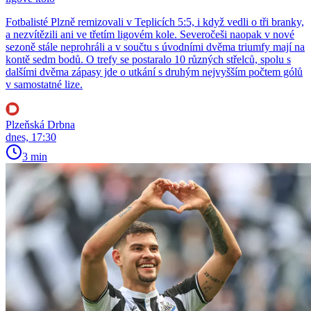
Fotbalisté Plzně remizovali v Teplicích 5:5, i když vedli o tři branky,
a nezvítězili ani ve třetím ligovém kole. Severočeši naopak v nové
sezoně stále neprohráli a v součtu s úvodními dvěma triumfy mají na
kontě sedm bodů. O trefy se postaralo 10 různých střelců, spolu s
dalšími dvěma zápasy jde o utkání s druhým nejvyšším počtem gólů
v samostatné lize.
Plzeňská Drbna
dnes, 17:30
3 min