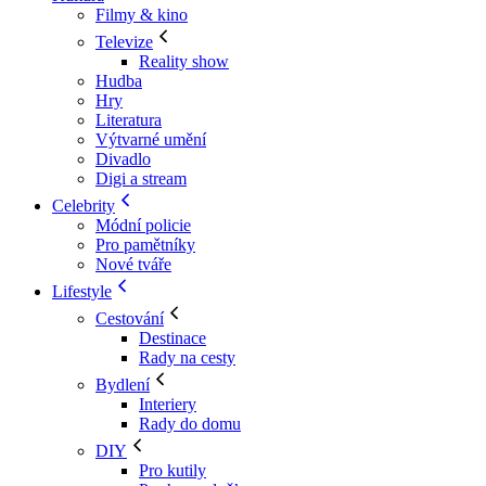
Filmy & kino
Televize
Reality show
Hudba
Hry
Literatura
Výtvarné umění
Divadlo
Digi a stream
Celebrity
Módní policie
Pro pamětníky
Nové tváře
Lifestyle
Cestování
Destinace
Rady na cesty
Bydlení
Interiery
Rady do domu
DIY
Pro kutily