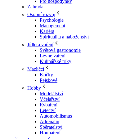
Pro hospodyňky
Zahrada
Osobní rozvoj
Psychologie
Management
Kariéra
Spiritualita a náboženství
Jídlo a vaření
Světová gastronomie
Levné vaření
Kulinářské triky
Mazlíčci
Kočky
Pejskové
Hobby
Modelářství
Včelařství
Rybaření
Letectví
Automobilismus
Adrenalin
Sběratelství
Houbaření