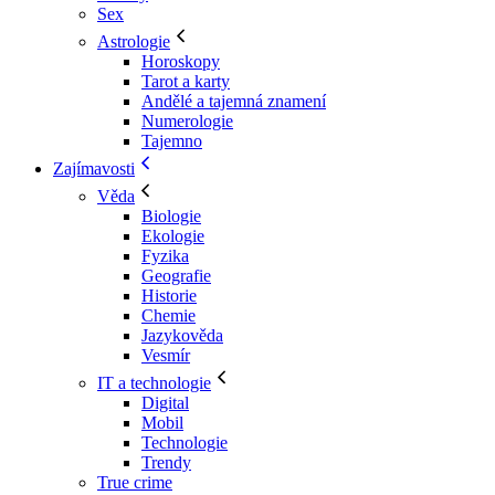
Sex
Astrologie
Horoskopy
Tarot a karty
Andělé a tajemná znamení
Numerologie
Tajemno
Zajímavosti
Věda
Biologie
Ekologie
Fyzika
Geografie
Historie
Chemie
Jazykověda
Vesmír
IT a technologie
Digital
Mobil
Technologie
Trendy
True crime