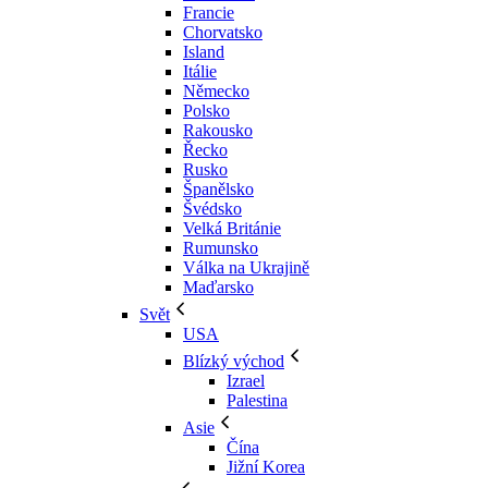
Francie
Chorvatsko
Island
Itálie
Německo
Polsko
Rakousko
Řecko
Rusko
Španělsko
Švédsko
Velká Británie
Rumunsko
Válka na Ukrajině
Maďarsko
Svět
USA
Blízký východ
Izrael
Palestina
Asie
Čína
Jižní Korea