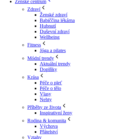
Ženské centrum
Zdraví
Ženské zdraví
Babiččina lékárna
Hubnutí
Duševní zdraví
Wellbeing
Fitness
Jóga a pilates
Módní trendy
Aktuální trendy
Doplňky
Krása
Péče o pleť
Péče o tělo
Vlasy
Nehty
Příběhy ze života
Inspirativní ženy
Rodina & komunita
Výchova
Přátelství
Vztahy