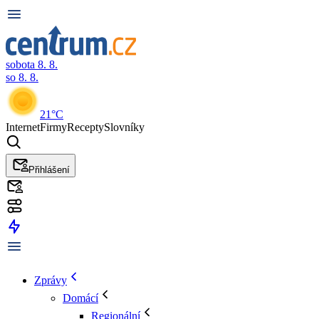
sobota 8. 8.
so 8. 8.
21°C
Internet
Firmy
Recepty
Slovníky
Přihlášení
Zprávy
Domácí
Regionální