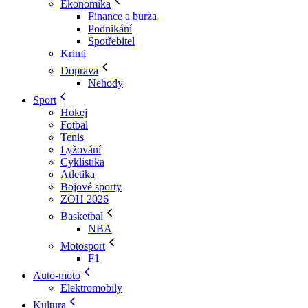
Ekonomika
Finance a burza
Podnikání
Spotřebitel
Krimi
Doprava
Nehody
Sport
Hokej
Fotbal
Tenis
Lyžování
Cyklistika
Atletika
Bojové sporty
ZOH 2026
Basketbal
NBA
Motosport
F1
Auto-moto
Elektromobily
Kultura