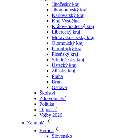
Jihočeský kraj
Jihomoravský kraj
Karlovarský kraj
Kraj Vysočina
Králověhradecký kraj
Liberecký kraj
Moravskoslezský kraj
Olomoucký kraj
Pardubický kraj
Plzeňský kraj
Středočeský kraj
Ústecký kraj
Zlínský kraj
Praha
Brno
Ostrava
Školství
Zdravotnictví
Politika
O počasí
Volby 2026
Zahraničí
Evropa
Slovensko