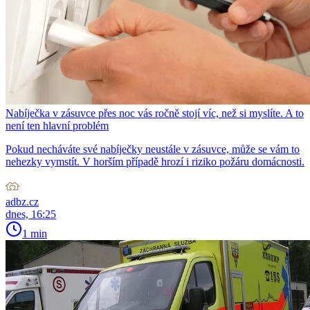
Nabíječka v zásuvce přes noc vás ročně stojí víc, než si myslíte. A to
není ten hlavní problém
Pokud necháváte své nabíječky neustále v zásuvce, může se vám to
nehezky vymstít. V horším případě hrozí i riziko požáru domácnosti.
adbz.cz
dnes, 16:25
1 min