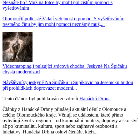
Neznáte ho? Muž na fotce by mohl policistům pomoci s
vyšetřováním
Olomoučtí policisté žádají veřejnost o pomoc. S vyšetřováním
trestného činu by jim mohl pomoci neznámý muž,...
Videomapping i pulzující srdcová chodba. Jeskyně Na Špičáku
chystá modernizaci
Návštěvníky jeskyně Na Špičáku u Supíkovic na Jesenicku budou
při prohlídkách doprovázet moderní...
Tento článek byl publikován ze zdrojů
Hanácká Drbna
Články z Hanácké Drbny přinášejí aktuální dění z Olomouce a
celého Olomouckého kraje. Věnují se událostem, které přímo
ovlivňují život v regionu – od komunální politiky, dopravy a školství
až po kriminalitu, kulturu, sport nebo zajímavé osobnosti a
iniciativy. Hanácká Drbna osloví čtenáře, kteří...