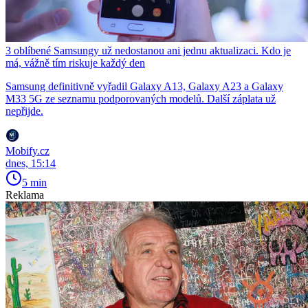
3 oblíbené Samsungy už nedostanou ani jednu aktualizaci. Kdo je
má, vážně tím riskuje každý den
Samsung definitivně vyřadil Galaxy A13, Galaxy A23 a Galaxy
M33 5G ze seznamu podporovaných modelů. Další záplata už
nepřijde.
Mobify.cz
dnes, 15:14
5 min
Reklama