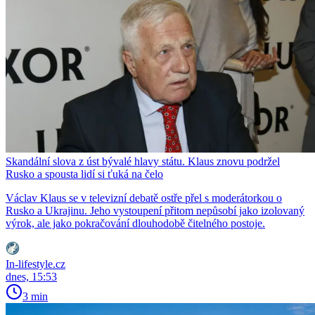
Skandální slova z úst bývalé hlavy státu. Klaus znovu podržel
Rusko a spousta lidí si ťuká na čelo
Václav Klaus se v televizní debatě ostře přel s moderátorkou o
Rusko a Ukrajinu. Jeho vystoupení přitom nepůsobí jako izolovaný
výrok, ale jako pokračování dlouhodobě čitelného postoje.
In-lifestyle.cz
dnes, 15:53
3 min