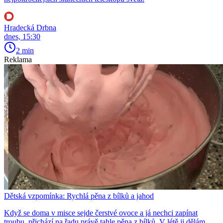
Hradecká Drbna
dnes, 15:30
2 min
Reklama
Dětská vzpomínka: Rychlá pěna z bílků a jahod
Když se doma v misce sejde čerstvé ovoce a já nechci zapínat
troubu, přichází na řadu právě tahle pěna z bílků. V létě ji dělám