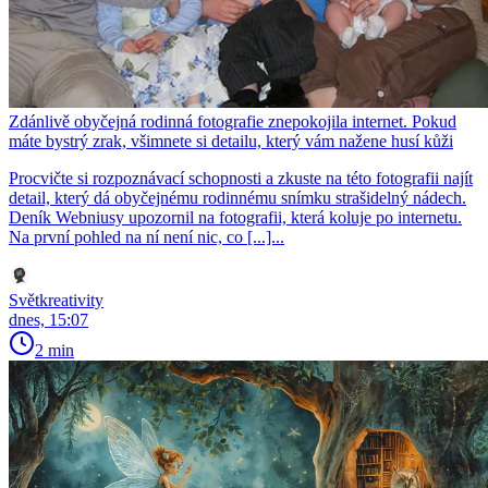
Zdánlivě obyčejná rodinná fotografie znepokojila internet. Pokud
máte bystrý zrak, všimnete si detailu, který vám nažene husí kůži
Procvičte si rozpoznávací schopnosti a zkuste na této fotografii najít
detail, který dá obyčejnému rodinnému snímku strašidelný nádech.
Deník Webniusy upozornil na fotografii, která koluje po internetu.
Na první pohled na ní není nic, co [...]...
Světkreativity
dnes, 15:07
2 min