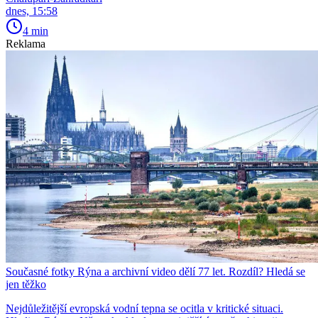
dnes, 15:58
4 min
Reklama
Současné fotky Rýna a archivní video dělí 77 let. Rozdíl? Hledá se
jen těžko
Nejdůležitější evropská vodní tepna se ocitla v kritické situaci.