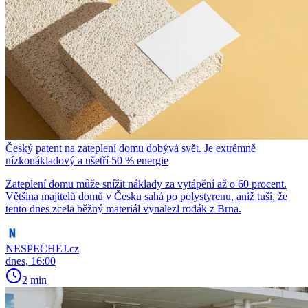
Český patent na zateplení domu dobývá svět. Je extrémně
nízkonákladový a ušetří 50 % energie
Zateplení domu může snížit náklady za vytápění až o 60 procent.
Většina majitelů domů v Česku sahá po polystyrenu, aniž tuší, že
tento dnes zcela běžný materiál vynalezl rodák z Brna.
NESPECHEJ.cz
dnes, 16:00
2 min