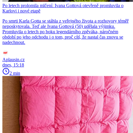
Po letech prolomila mlčení: Ivana Gottová otevřeně promluvila o
Karlovi i nové etapě
Po smrti Karla Gotta se stáhla z veřejného života a rozhovory téměř
neposkytovala. Teď ale Ivana Gottová (50) udělala výjimku.
Promluvila o letech po boku legendárního zpěváka, náročném
období po jeho odchodu i o tom, proč cítí, že nastal čas znovu se
nadechnout.
Aplausin.cz
dnes, 15:18
2 min