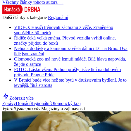
Všechny články tohoto autora →
Další články z kategorie
Regionální
VIDEO: Hasiči trénovali záchranu z věže. Zraněného
spouštěli z 50 metrů
Řidiče čeká velká změna. Převod vozidla vyřídí online,
značky přijdou do boxů
Nehoda dodávky a kamionu zavřela dálnici D1 na Brno. Dva
lidé jsou zranění
Olomoucká zoo má nové lemuří mládě. Bílá hlava napovídá,
že jde o samce
FOTO: Lásku všem. Prahou prošly tisíce lidí na duhovém
průvodu Prague Pride
V Brtnici bude více než sto bytů v družstevním bydlení. Je to
levnější, říká starosta
Zobrazit více
Zprávy
Domácí
Regionální
Olomoucký kraj
Vybrali jsme pro vás
Magazíny a zajímavosti