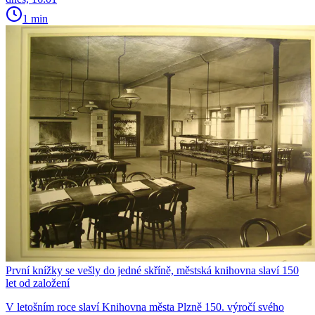
1 min
První knížky se vešly do jedné skříně, městská knihovna slaví 150
let od založení
V letošním roce slaví Knihovna města Plzně 150. výročí svého