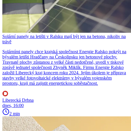
Solární panely na letišti v Ralsku mají být jen na betonu, nikoliv na
trávě
Solárními panely chce krajská společnost Energie Ralsko pokrýt na
bývalém letišti Hradčany na Českolipsku jen betonové plochy.
Travnaté plochy zůstanou z velké části nedotčené, uvedl v tiskové
zprávě jednatel společnosti Zbyněk Miklík. Firmu Energie Ralsko
založil Liberecký kraj koncem roku 2024. Jejím úkolem je příprava
stavby velké fotovoltaické elektrárny v bývalém vojenském
prostoru, kraji má zajistit energetickou soběstačnost.
Liberecká Drbna
dnes, 16:00
2 min