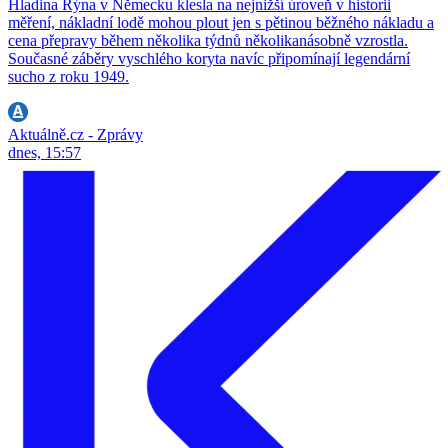
Hladina Rýna v Německu klesla na nejnižší úroveň v historii
měření, nákladní lodě mohou plout jen s pětinou běžného nákladu a
cena přepravy během několika týdnů několikanásobně vzrostla.
Současné záběry vyschlého koryta navíc připomínají legendární
sucho z roku 1949.
Aktuálně.cz - Zprávy
dnes, 15:57