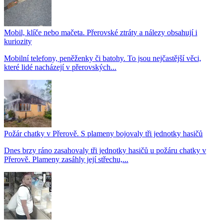
Mobil, klíče nebo mačeta. Přerovské ztráty a nálezy obsahují i
kuriozity
Mobilní telefony, peněženky či batohy. To jsou nejčastější věci,
které lidé nacházejí v přerovských...
Požár chatky v Přerově. S plameny bojovaly tři jednotky hasičů
Dnes brzy ráno zasahovaly tři jednotky hasičů u požáru chatky v
Přerově. Plameny zasáhly její střechu,...