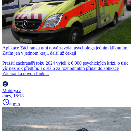
Aplikace Záchranka umí nově zavolat psychologa jedním kliknutím.
Zatím jen v jednom kraji, další už čekají
Pražští záchranáři roku 2024 vyjeli k 6 000 psychických krizí, o tisíc
víc než rok předtím. To stálo za rozhodnutím přidat do aplikace
Záchranka novou funkci.
Mobify.cz
dnes, 16:18
4 min