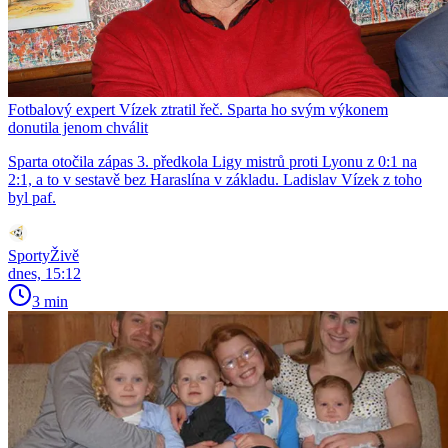
Fotbalový expert Vízek ztratil řeč. Sparta ho svým výkonem
donutila jenom chválit
Sparta otočila zápas 3. předkola Ligy mistrů proti Lyonu z 0:1 na
2:1, a to v sestavě bez Haraslína v základu. Ladislav Vízek z toho
byl paf.
SportyŽivě
dnes, 15:12
3 min