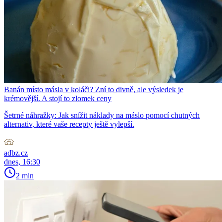
Banán místo másla v koláči? Zní to divně, ale výsledek je
krémovější. A stojí to zlomek ceny
Šetrné náhražky: Jak snížit náklady na máslo pomocí chutných
alternativ, které vaše recepty ještě vylepší.
adbz.cz
dnes, 16:30
2 min