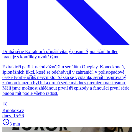
Druhá série Extraktorů přináší vítaný posun. Špionážní thriller
pracuje s konflikty uvnitř týmu
Extraktoři patří k nejodvážnějším seriálům Oneplay. Koneckonců,
špionážních fikcí, které se odehrávají v zahraničí, v polistopadové
české tvorbě příliš nevzniklo. Sázka se vyplatila, seriál inspirovaný
známou kauzou byl hit a druhá série má dnes premiéru na streamu.
Měli jsme možnost zhlédnout první tři epizody a fanoušci první série
budou mít podle všeho radost.
Kinobox.cz
dnes, 15:56
3 min