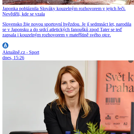
Japonka pobláznila Slováky kouzelným rozhovorem v jejich řeči.
Nevěděli, kde se vzala
Slovensko žije novou sportovní hvězdou. Je jí sedmnáct let, narodila
se v Japonsku a do srdcí atletických fanoušků zpod Tater se teď
zapsala i kouzelným rozhovorem v mateřštině svého otce.
Aktuálně.cz - Sport
dnes, 15:26