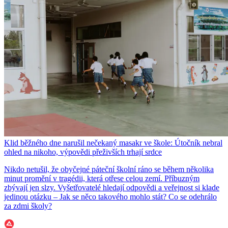
Klid běžného dne narušil nečekaný masakr ve škole: Útočník nebral
ohled na nikoho, výpovědi přeživších trhají srdce
Nikdo netušil, že obyčejné páteční školní ráno se během několika
minut promění v tragédii, která otřese celou zemí. Příbuzným
zbývají jen slzy. Vyšetřovatelé hledají odpovědi a veřejnost si klade
jedinou otázku – Jak se něco takového mohlo stát? Co se odehrálo
za zdmi školy?