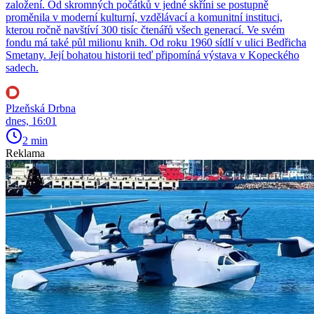
založení. Od skromných počátků v jedné skříni se postupně
proměnila v moderní kulturní, vzdělávací a komunitní instituci,
kterou ročně navštíví 300 tisíc čtenářů všech generací. Ve svém
fondu má také půl milionu knih. Od roku 1960 sídlí v ulici Bedřicha
Smetany. Její bohatou historii teď připomíná výstava v Kopeckého
sadech.
Plzeňská Drbna
dnes, 16:01
2 min
Reklama