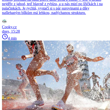
nejdřív z jahod, teď hlavně z rybízu, a u nás mizí po lžičkách i na
palačinkách. Je rychlá, vystačí si s pár surovinami a díky
našlehaným bílkům má lehkou, nadýchanou strukturu.
Cooky.cz
dnes, 15:28
4 min