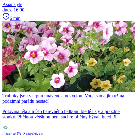
Asianstyle
dnes, 16:00
6 min
Truhlíky jsou v srpnu unavené a nekvetou. Voda sama jim už na
podzimní parádu nestačí
Polovina léta a místo barevného balkonu bledé listy a prázdné
stonky. Příčinou většinou není sucho; příčiny bývají hned tři.
Chalupáři-Zahrádkáři