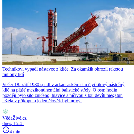
Technikovi vypadl nástavec z klíče. Za okamžik ohrozil raketou
miliony lidí
Večer 18. září 1980 spadl v arkansaském silu čtyřkilový nástrčný
klíč na plášť mezikontinentální balistické střely. O osm hodin
později bylo silo zničeno, hlavice s ničivou silou devíti megatun
ležela v příkopu a jeden člověk byl mrtvý.
VědaŽivě.cz
dnes, 15:41
4 min