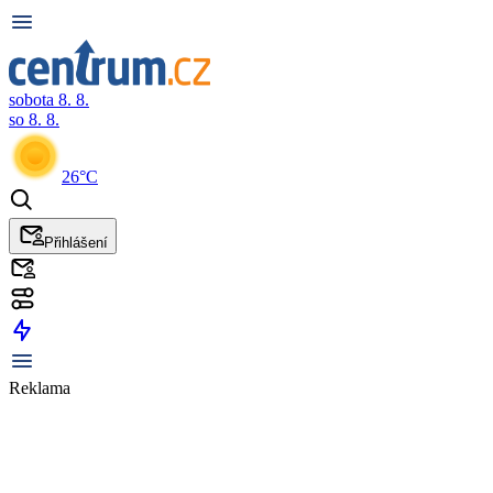
sobota 8. 8.
so 8. 8.
26°C
Přihlášení
Reklama