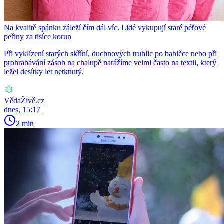
Na kvalitě spánku záleží čím dál víc. Lidé vykupují staré péřové
peřiny za tisíce korun
Při vyklízení starých skříní, duchnových truhlic po babičce nebo při
prohrabávání zásob na chalupě narážíme velmi často na textil, který
ležel desítky let netknutý.
VědaŽivě.cz
dnes, 15:17
2 min