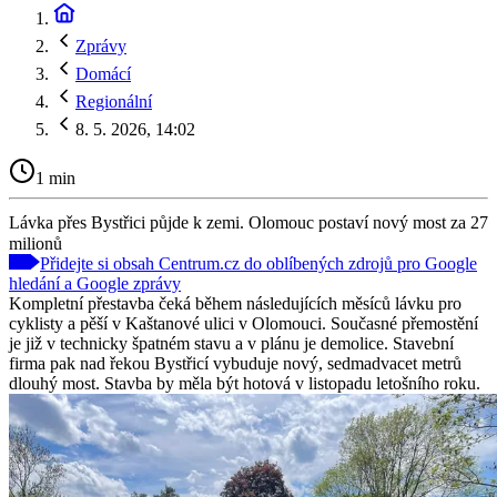
Zprávy
Domácí
Regionální
8. 5. 2026, 14:02
1 min
Lávka přes Bystřici půjde k zemi. Olomouc postaví nový most za 27
milionů
Přidejte si obsah Centrum.cz do oblíbených zdrojů pro Google
hledání a Google zprávy
Kompletní přestavba čeká během následujících měsíců lávku pro
cyklisty a pěší v Kaštanové ulici v Olomouci. Současné přemostění
je již v technicky špatném stavu a v plánu je demolice. Stavební
firma pak nad řekou Bystřicí vybuduje nový, sedmadvacet metrů
dlouhý most. Stavba by měla být hotová v listopadu letošního roku.