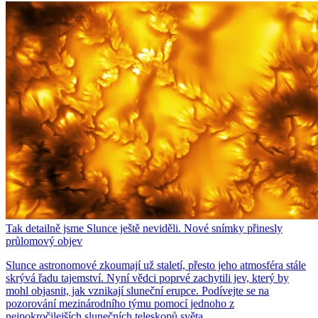
Tak detailně jsme Slunce ještě neviděli. Nové snímky přinesly
průlomový objev
Slunce astronomové zkoumají už staletí, přesto jeho atmosféra stále
skrývá řadu tajemství. Nyní vědci poprvé zachytili jev, který by
mohl objasnit, jak vznikají sluneční erupce. Podívejte se na
pozorování mezinárodního týmu pomocí jednoho z
nejpokročilejších slunečních teleskopů světa.