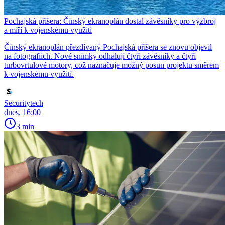
Pochajská příšera: Čínský ekranoplán dostal závěsníky pro výzbroj
a míří k vojenskému využití
Čínský ekranoplán přezdívaný Pochajská příšera se znovu objevil
na fotografiích. Nové snímky odhalují čtyři závěsníky a čtyři
turbovrtulové motory, což naznačuje možný posun projektu směrem
k vojenskému využití.
Securitytech
dnes, 16:00
3 min