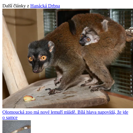
Další články z
Hanácká Drbna
Olomoucká zoo má nové lemuří mládě. Bílá hlava napovídá, že jde
o samce