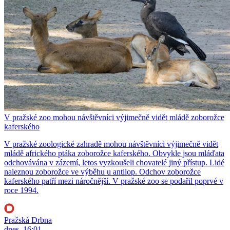
V pražské zoo mohou návštěvníci výjimečně vidět mládě zoborožce
kaferského
V pražské zoologické zahradě mohou návštěvníci výjimečně vidět
mládě afrického ptáka zoborožce kaferského. Obvykle jsou mláďata
odchovávána v zázemí, letos vyzkoušeli chovatelé jiný přístup. Lidé
naleznou zoborožce ve výběhu u antilop. Odchov zoborožce
kaferského patří mezi náročnější. V pražské zoo se podařil poprvé v
roce 1994.
Pražská Drbna
dnes, 16:01