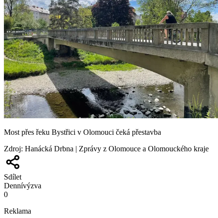
Most přes řeku Bystřici v Olomouci čeká přestavba
Zdroj
:
Hanácká Drbna | Zprávy z Olomouce a Olomouckého kraje
Sdílet
Denní
výzva
0
Reklama