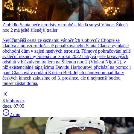
Zlobidlo Santa peče teroristy v troubě a hledá smysl Vánoc. Šílená
noc 2 má ještě šílenější trailer
Nejúčinnější cesta ze seznamu vánočních zlobivců? Chopte se
kladiva a po vzoru dočasně penalizovaného Santa Clause vymlaťte
obchodní dům v zajetí mstivých teroristů. Filmové pokračování milé
sváteční řezničiny Šílená noc z roku 2022 nabývá ještě krvavějších
odstínů v bláznivém traileru na Šílenou noc 2 (Violent Night 2), v
níž existenciálně tápajícímu Davidu Harbourovi přichází na pomoc i
paní Clausová v podání Kristen Bell. Jejich nápravnou nadílku v
českých kinech zakusíme od 3. prosince, ale ti nejmenší budou
muset zůstat doma.
Kinobox.cz
dnes, 07:05
2 min