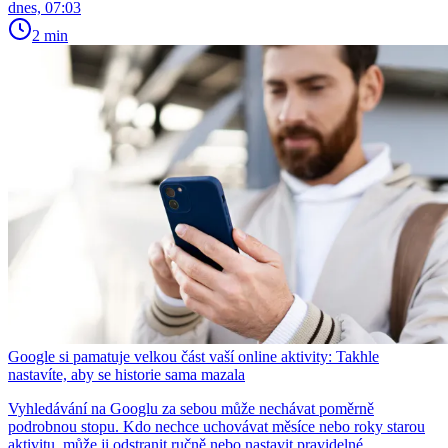
dnes, 07:03
2 min
Google si pamatuje velkou část vaší online aktivity: Takhle
nastavíte, aby se historie sama mazala
Vyhledávání na Googlu za sebou může nechávat poměrně
podrobnou stopu. Kdo nechce uchovávat měsíce nebo roky starou
aktivitu, může ji odstranit ručně nebo nastavit pravidelné