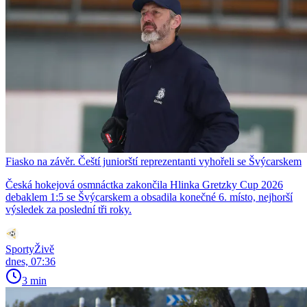
Fiasko na závěr. Čeští juniorští reprezentanti vyhořeli se Švýcarskem
Česká hokejová osmnáctka zakončila Hlinka Gretzky Cup 2026
debaklem 1:5 se Švýcarskem a obsadila konečné 6. místo, nejhorší
výsledek za poslední tři roky.
SportyŽivě
dnes, 07:36
3 min