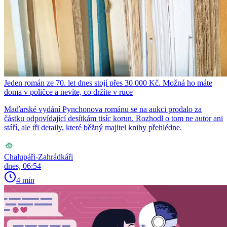
Jeden román ze 70. let dnes stojí přes 30 000 Kč. Možná ho máte
doma v poličce a nevíte, co držíte v ruce
Maďarské vydání Pynchonova románu se na aukci prodalo za
částku odpovídající desítkám tisíc korun. Rozhodl o tom ne autor ani
stáří, ale tři detaily, které běžný majitel knihy přehlédne.
Chalupáři-Zahrádkáři
dnes, 06:54
4 min