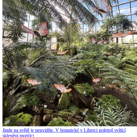
Jinde na světě je neuvidíte. V botanické v Liberci poletují svítící
sklenění motýlci