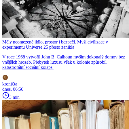
Měly neomezené jídlo, prostor i bezpečí. Myší civilizace v
experimentu Universe 25 přesto zanikla
V roce 1968 vytvořil John B. Calhoun myším dokonalý domov bez
vnějších hrozeb. Přebytek luxusu však u kolonie způsobil
katastrofální sociální kolaps.
kroniQa
dnes, 06:56
3 min