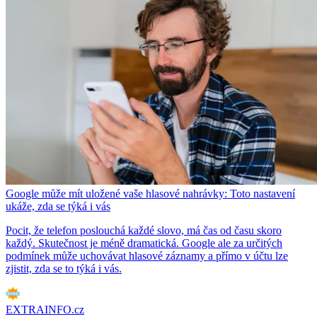
Google může mít uložené vaše hlasové nahrávky: Toto nastavení
ukáže, zda se týká i vás
Pocit, že telefon poslouchá každé slovo, má čas od času skoro
každý. Skutečnost je méně dramatická. Google ale za určitých
podmínek může uchovávat hlasové záznamy a přímo v účtu lze
zjistit, zda se to týká i vás.
EXTRAINFO.cz