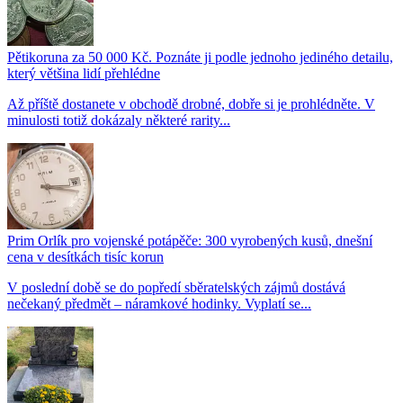
Pětikoruna za 50 000 Kč. Poznáte ji podle jednoho jediného detailu,
který většina lidí přehlédne
Až příště dostanete v obchodě drobné, dobře si je prohlédněte. V
minulosti totiž dokázaly některé rarity...
Prim Orlík pro vojenské potápěče: 300 vyrobených kusů, dnešní
cena v desítkách tisíc korun
V poslední době se do popředí sběratelských zájmů dostává
nečekaný předmět – náramkové hodinky. Vyplatí se...