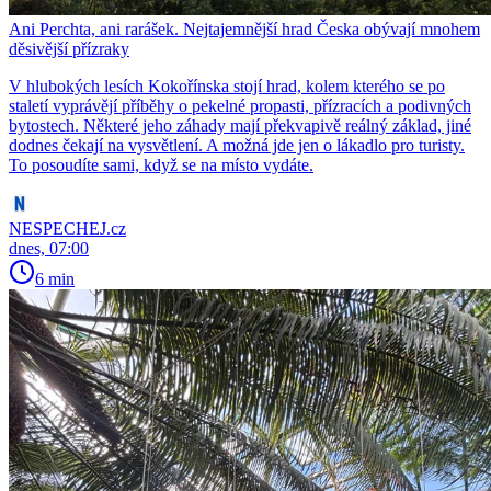
Ani Perchta, ani rarášek. Nejtajemnější hrad Česka obývají mnohem
děsivější přízraky
V hlubokých lesích Kokořínska stojí hrad, kolem kterého se po
staletí vyprávějí příběhy o pekelné propasti, přízracích a podivných
bytostech. Některé jeho záhady mají překvapivě reálný základ, jiné
dodnes čekají na vysvětlení. A možná jde jen o lákadlo pro turisty.
To posoudíte sami, když se na místo vydáte.
NESPECHEJ.cz
dnes, 07:00
6 min