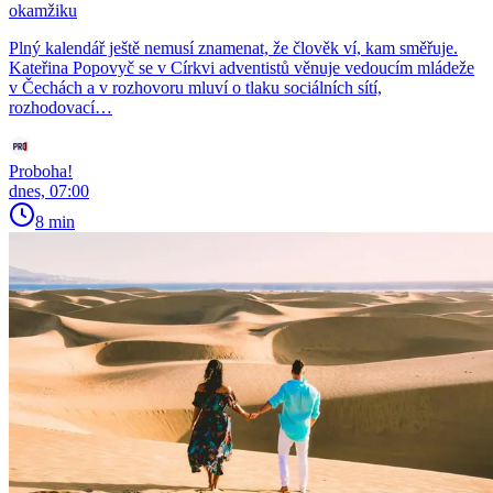
okamžiku
Plný kalendář ještě nemusí znamenat, že člověk ví, kam směřuje.
Kateřina Popovyč se v Církvi adventistů věnuje vedoucím mládeže
v Čechách a v rozhovoru mluví o tlaku sociálních sítí,
rozhodovací…
Proboha!
dnes, 07:00
8 min