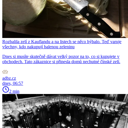
Rozbalila zelí z Kauflandu a na listech se něco hýbalo. Teď varuje
všechny, kdo nakupují balenou zeleninu
Dnes si musíte skutečně dávat velký pozor na to, co si kupujete v
obchodech. Tato zákaznice si přinesla domů nechutné čínské zelí.
adbz.cz
dnes, 06:57
2 min