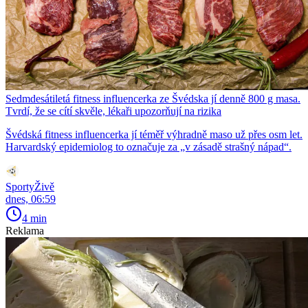
Sedmdesátiletá fitness influencerka ze Švédska jí denně 800 g masa.
Tvrdí, že se cítí skvěle, lékaři upozorňují na rizika
Švédská fitness influencerka jí téměř výhradně maso už přes osm let.
Harvardský epidemiolog to označuje za „v zásadě strašný nápad“.
SportyŽivě
dnes, 06:59
4 min
Reklama