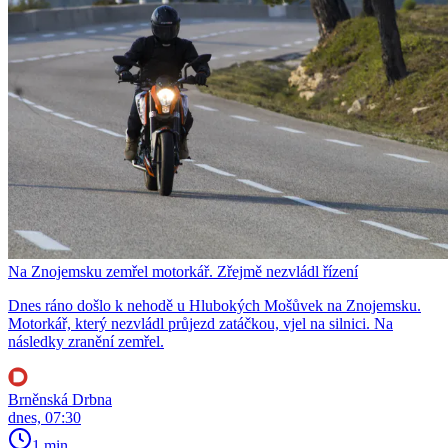
Na Znojemsku zemřel motorkář. Zřejmě nezvládl řízení
Dnes ráno došlo k nehodě u Hlubokých Mošůvek na Znojemsku.
Motorkář, který nezvládl průjezd zatáčkou, vjel na silnici. Na
následky zranění zemřel.
Brněnská Drbna
dnes, 07:30
1 min