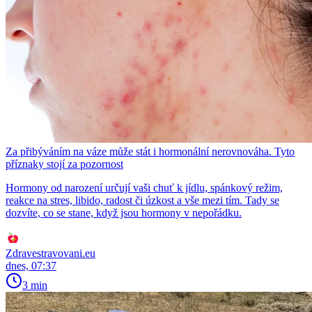
Za přibýváním na váze může stát i hormonální nerovnováha. Tyto
příznaky stojí za pozornost
Hormony od narození určují vaši chuť k jídlu, spánkový režim,
reakce na stres, libido, radost či úzkost a vše mezi tím. Tady se
dozvíte, co se stane, když jsou hormony v nepořádku.
Zdravestravovani.eu
dnes, 07:37
3 min