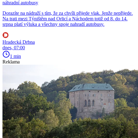
náhradní autobusy
Dorazíte na nádraží s tím, že za chvíli přijede vlak. Jenže nepřijede.
Na trati mezi Týništěm nad Orlicí a Náchodem totiž od 8. do 14.
srpna platí výluka a všechny spoje nahradí autobusy.
Hradecká Drbna
dnes, 07:00
1 min
Reklama