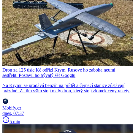
Dron za 125 tisíc Kč odřízl Krym, Rusové ho zaboha neumí
sestřelit. Postavil ho bývalý šéf Googlu
Na Krymu se prodává benzín na příděl a čerpací stanice zůstávají
prázdné. Za tím vším stojí malý dron, který stojí zlomek ceny rakety.
Mobify.cz
dnes, 07:37
5 min