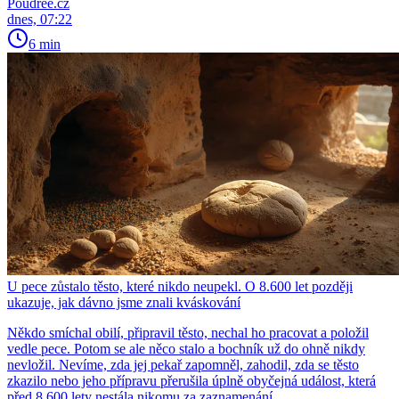
Poudree.cz
dnes, 07:22
6 min
U pece zůstalo těsto, které nikdo neupekl. O 8.600 let později
ukazuje, jak dávno jsme znali kváskování
Někdo smíchal obilí, připravil těsto, nechal ho pracovat a položil
vedle pece. Potom se ale něco stalo a bochník už do ohně nikdy
nevložil. Nevíme, zda jej pekař zapomněl, zahodil, zda se těsto
zkazilo nebo jeho přípravu přerušila úplně obyčejná událost, která
před 8 600 lety nestála nikomu za zaznamenání.