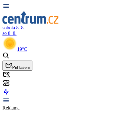
sobota 8. 8.
so 8. 8.
19°C
Přihlášení
Reklama