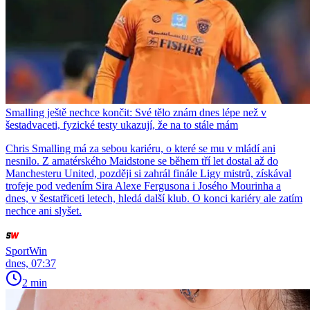
Smalling ještě nechce končit: Své tělo znám dnes lépe než v
šestadvaceti, fyzické testy ukazují, že na to stále mám
Chris Smalling má za sebou kariéru, o které se mu v mládí ani
nesnilo. Z amatérského Maidstone se během tří let dostal až do
Manchesteru United, později si zahrál finále Ligy mistrů, získával
trofeje pod vedením Sira Alexe Fergusona i Josého Mourinha a
dnes, v šestatřiceti letech, hledá další klub. O konci kariéry ale zatím
nechce ani slyšet.
SportWin
dnes, 07:37
2 min