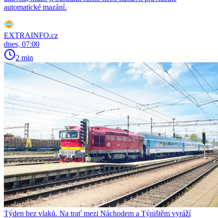
automatické mazání.
EXTRAINFO.cz
dnes, 07:00
2 min
Týden bez vlaků. Na trať mezi Náchodem a Týništěm vyráží