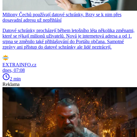
Miliony Čechů používají datové schránky. Brzy se k nim přes
dosavadní adresu už nepřihlásí
Datové schránky procházejí během letošního léta několika změnami,
které se týkají milionů uživatelů. Nová je internetová adresa a od 1.
srpna se změnilo také přihlašování do Portálu občana. Samotné
zprávy ani přístup do datové schránky ale lidé neztrácejí.
EXTRAINFO.cz
dnes, 07:08
2 min
Reklama