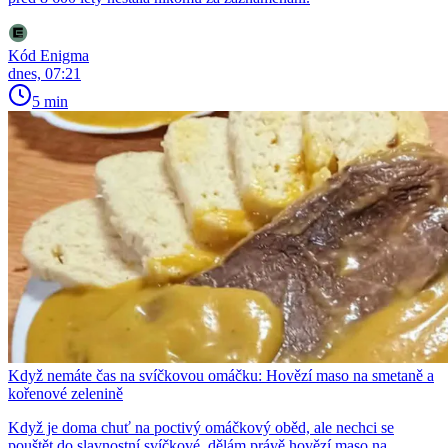
Kód Enigma
dnes, 07:21
5 min
Když nemáte čas na svíčkovou omáčku: Hovězí maso na smetaně a
kořenové zelenině
Když je doma chuť na poctivý omáčkový oběd, ale nechci se
pouštět do slavnostní svíčkové, dělám právě hovězí maso na