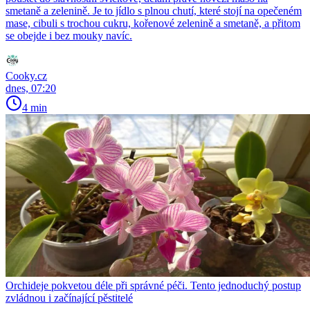
smetaně a zelenině. Je to jídlo s plnou chutí, které stojí na opečeném
mase, cibuli s trochou cukru, kořenové zelenině a smetaně, a přitom
se obejde i bez mouky navíc.
Cooky.cz
dnes, 07:20
4 min
Orchideje pokvetou déle při správné péči. Tento jednoduchý postup
zvládnou i začínající pěstitelé