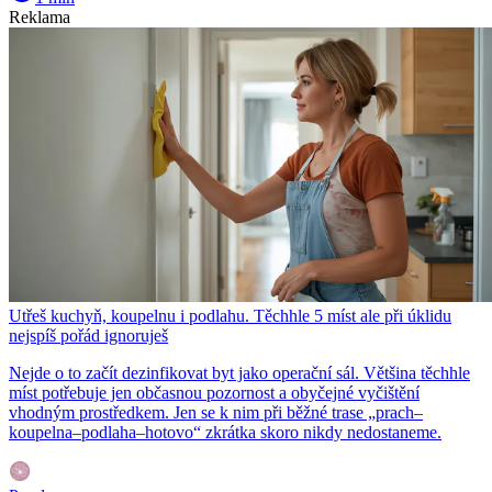
Reklama
Utřeš kuchyň, koupelnu i podlahu. Těchhle 5 míst ale při úklidu
nejspíš pořád ignoruješ
Nejde o to začít dezinfikovat byt jako operační sál. Většina těchhle
míst potřebuje jen občasnou pozornost a obyčejné vyčištění
vhodným prostředkem. Jen se k nim při běžné trase „prach–
koupelna–podlaha–hotovo“ zkrátka skoro nikdy nedostaneme.