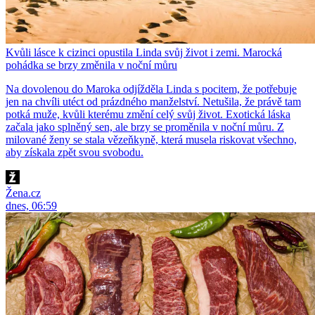
Kvůli lásce k cizinci opustila Linda svůj život i zemi. Marocká
pohádka se brzy změnila v noční můru
Na dovolenou do Maroka odjížděla Linda s pocitem, že potřebuje
jen na chvíli utéct od prázdného manželství. Netušila, že právě tam
potká muže, kvůli kterému změní celý svůj život. Exotická láska
začala jako splněný sen, ale brzy se proměnila v noční můru. Z
milované ženy se stala vězeňkyně, která musela riskovat všechno,
aby získala zpět svou svobodu.
Žena.cz
dnes, 06:59