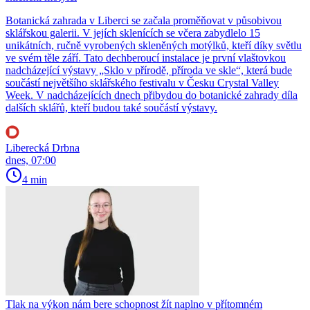
Botanická zahrada v Liberci se začala proměňovat v působivou
sklářskou galerii. V jejích sklenících se včera zabydlelo 15
unikátních, ručně vyrobených skleněných motýlků, kteří díky světlu
ve svém těle září. Tato dechberoucí instalace je první vlaštovkou
nadcházející výstavy „Sklo v přírodě, příroda ve skle“, která bude
součástí největšího sklářského festivalu v Česku Crystal Valley
Week. V nadcházejících dnech přibydou do botanické zahrady díla
dalších sklářů, kteří budou také součástí výstavy.
Liberecká Drbna
dnes, 07:00
4 min
Tlak na výkon nám bere schopnost žít naplno v přítomném