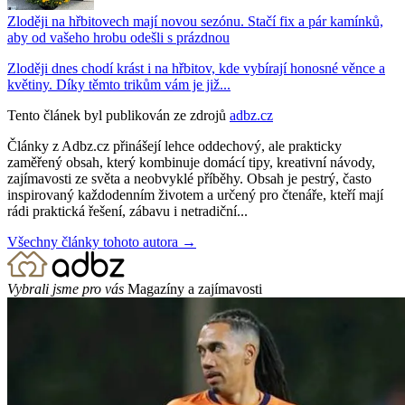
Zloději na hřbitovech mají novou sezónu. Stačí fix a pár kamínků,
aby od vašeho hrobu odešli s prázdnou
Zloději dnes chodí krást i na hřbitov, kde vybírají honosné věnce a
květiny. Díky těmto trikům vám je již...
Tento článek byl publikován ze zdrojů
adbz.cz
Články z Adbz.cz přinášejí lehce oddechový, ale prakticky
zaměřený obsah, který kombinuje domácí tipy, kreativní návody,
zajímavosti ze světa a neobvyklé příběhy. Obsah je pestrý, často
inspirovaný každodenním životem a určený pro čtenáře, kteří mají
rádi praktická řešení, zábavu i netradiční...
Všechny články tohoto autora →
Vybrali jsme pro vás
Magazíny a zajímavosti