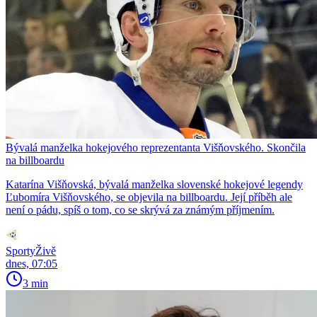
Bývalá manželka hokejového reprezentanta Višňovského. Skončila
na billboardu
Katarína Višňovská, bývalá manželka slovenské hokejové legendy
Ľubomíra Višňovského, se objevila na billboardu. Její příběh ale
není o pádu, spíš o tom, co se skrývá za známým příjmením.
SportyŽivě
dnes, 07:05
3 min