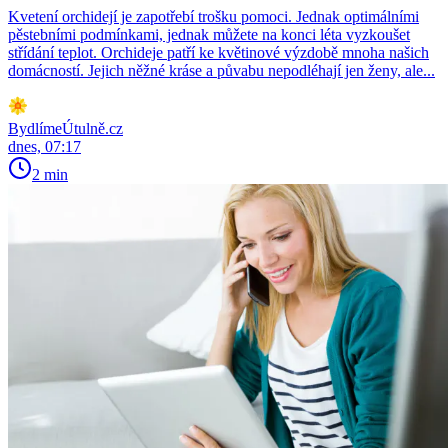
Kvetení orchidejí je zapotřebí trošku pomoci. Jednak optimálními
pěstebními podmínkami, jednak můžete na konci léta vyzkoušet
střídání teplot. Orchideje patří ke květinové výzdobě mnoha našich
domácností. Jejich něžné kráse a půvabu nepodléhají jen ženy, ale...
BydlímeÚtulně.cz
dnes, 07:17
2 min