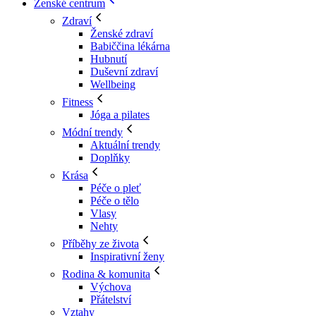
Ženské centrum
Zdraví
Ženské zdraví
Babiččina lékárna
Hubnutí
Duševní zdraví
Wellbeing
Fitness
Jóga a pilates
Módní trendy
Aktuální trendy
Doplňky
Krása
Péče o pleť
Péče o tělo
Vlasy
Nehty
Příběhy ze života
Inspirativní ženy
Rodina & komunita
Výchova
Přátelství
Vztahy