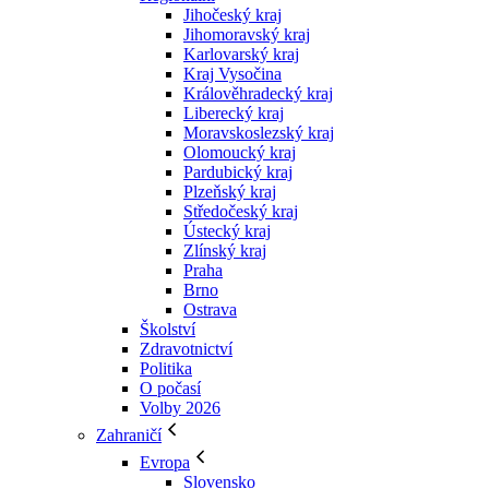
Jihočeský kraj
Jihomoravský kraj
Karlovarský kraj
Kraj Vysočina
Králověhradecký kraj
Liberecký kraj
Moravskoslezský kraj
Olomoucký kraj
Pardubický kraj
Plzeňský kraj
Středočeský kraj
Ústecký kraj
Zlínský kraj
Praha
Brno
Ostrava
Školství
Zdravotnictví
Politika
O počasí
Volby 2026
Zahraničí
Evropa
Slovensko