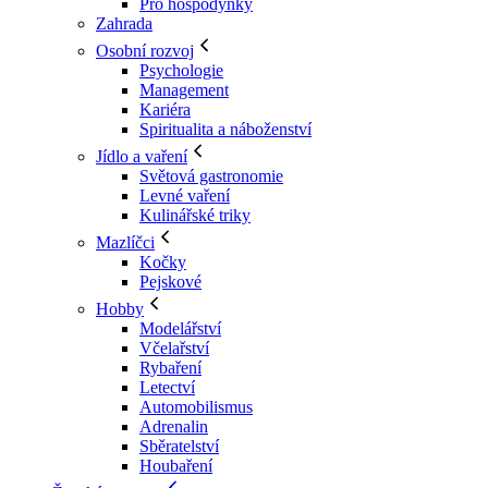
Pro hospodyňky
Zahrada
Osobní rozvoj
Psychologie
Management
Kariéra
Spiritualita a náboženství
Jídlo a vaření
Světová gastronomie
Levné vaření
Kulinářské triky
Mazlíčci
Kočky
Pejskové
Hobby
Modelářství
Včelařství
Rybaření
Letectví
Automobilismus
Adrenalin
Sběratelství
Houbaření