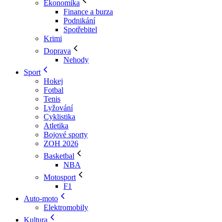
Ekonomika
Finance a burza
Podnikání
Spotřebitel
Krimi
Doprava
Nehody
Sport
Hokej
Fotbal
Tenis
Lyžování
Cyklistika
Atletika
Bojové sporty
ZOH 2026
Basketbal
NBA
Motosport
F1
Auto-moto
Elektromobily
Kultura