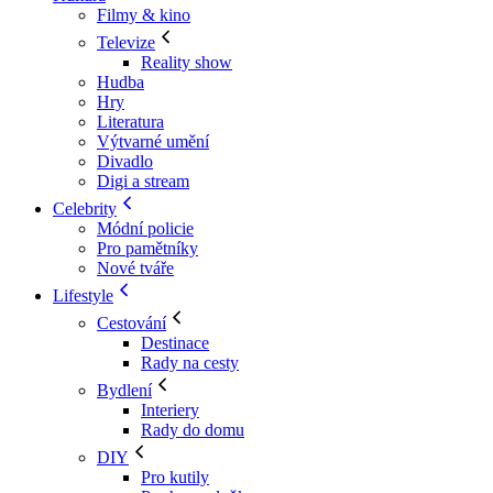
Filmy & kino
Televize
Reality show
Hudba
Hry
Literatura
Výtvarné umění
Divadlo
Digi a stream
Celebrity
Módní policie
Pro pamětníky
Nové tváře
Lifestyle
Cestování
Destinace
Rady na cesty
Bydlení
Interiery
Rady do domu
DIY
Pro kutily