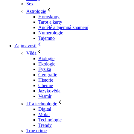
Sex
Astrologie
Horoskopy
Tarot a karty
Andělé a tajemná znamení
Numerologie
Tajemno
Zajímavosti
Věda
Biologie
Ekologie
Fyzika
Geografie
Historie
Chemie
Jazykověda
Vesmír
IT a technologie
Digital
Mobil
Technologie
Trendy
True crime