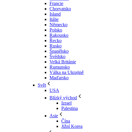
Francie
Chorvatsko
Island
Itálie
Německo
Polsko
Rakousko
Řecko
Rusko
Španělsko
Švédsko
Velká Británie
Rumunsko
Válka na Ukrajině
Maďarsko
Svět
USA
Blízký východ
Izrael
Palestina
Asie
Čína
Jižní Korea