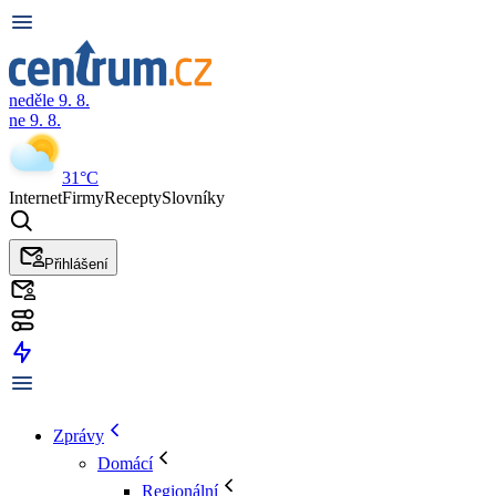
neděle 9. 8.
ne 9. 8.
31°C
Internet
Firmy
Recepty
Slovníky
Přihlášení
Zprávy
Domácí
Regionální