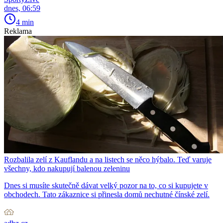
dnes, 06:59
4 min
Reklama
Rozbalila zelí z Kauflandu a na listech se něco hýbalo. Teď varuje
všechny, kdo nakupují balenou zeleninu
Dnes si musíte skutečně dávat velký pozor na to, co si kupujete v
obchodech. Tato zákaznice si přinesla domů nechutné čínské zelí.