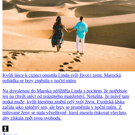
Kvůli lásce k cizinci opustila Linda svůj život i zemi. Marocká
pohádka se brzy změnila v noční můru
Na dovolenou do Maroka odjížděla Linda s pocitem, že potřebuje
jen na chvíli utéct od prázdného manželství. Netušila, že právě tam
potká muže, kvůli kterému změní celý svůj život. Exotická láska
začala jako splněný sen, ale brzy se proměnila v noční můru. Z
milované ženy se stala vězeňkyně, která musela riskovat všechno,
aby získala zpět svou svobodu.