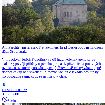
Ani Perchta, ani rarášek. Nejtajemnější hrad Česka obývají mnohem
děsivější přízraky
V hlubokých lesích Kokořínska stojí hrad, kolem kterého se po
staletí vyprávějí příběhy o pekelné propasti, přízracích a podivných
bytostech. Některé jeho záhady mají překvapivě reálný základ, jiné
dodnes čekají na vysvětlení. A možná jde jen o lákadlo pro turisty.
To posoudíte sami, když se na místo vydáte.
NESPECHEJ.cz
dnes, 07:00
6 min