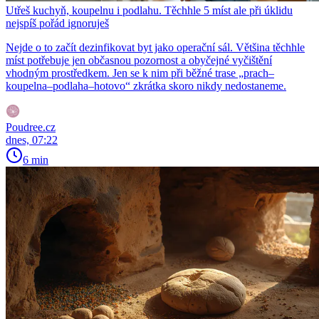
Utřeš kuchyň, koupelnu i podlahu. Těchhle 5 míst ale při úklidu
nejspíš pořád ignoruješ
Nejde o to začít dezinfikovat byt jako operační sál. Většina těchhle
míst potřebuje jen občasnou pozornost a obyčejné vyčištění
vhodným prostředkem. Jen se k nim při běžné trase „prach–
koupelna–podlaha–hotovo“ zkrátka skoro nikdy nedostaneme.
Poudree.cz
dnes, 07:22
6 min