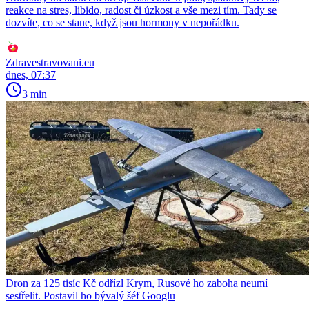
reakce na stres, libido, radost či úzkost a vše mezi tím. Tady se
dozvíte, co se stane, když jsou hormony v nepořádku.
Zdravestravovani.eu
dnes, 07:37
3 min
Dron za 125 tisíc Kč odřízl Krym, Rusové ho zaboha neumí
sestřelit. Postavil ho bývalý šéf Googlu