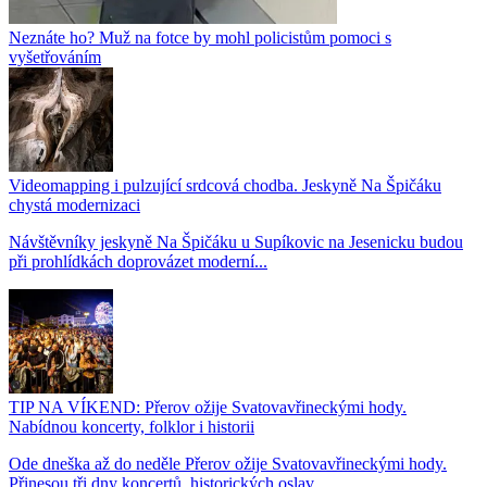
Neznáte ho? Muž na fotce by mohl policistům pomoci s
vyšetřováním
Videomapping i pulzující srdcová chodba. Jeskyně Na Špičáku
chystá modernizaci
Návštěvníky jeskyně Na Špičáku u Supíkovic na Jesenicku budou
při prohlídkách doprovázet moderní...
TIP NA VÍKEND: Přerov ožije Svatovavřineckými hody.
Nabídnou koncerty, folklor i historii
Ode dneška až do neděle Přerov ožije Svatovavřineckými hody.
Přinesou tři dny koncertů, historických oslav,...