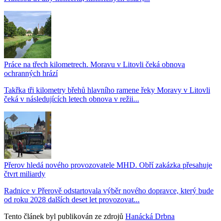
Práce na třech kilometrech. Moravu v Litovli čeká obnova
ochranných hrází
Takřka tři kilometry břehů hlavního ramene řeky Moravy v Litovli
čeká v následujících letech obnova v režii...
Přerov hledá nového provozovatele MHD. Obří zakázka přesahuje
čtvrt miliardy
Radnice v Přerově odstartovala výběr nového dopravce, který bude
od roku 2028 dalších deset let provozovat...
Tento článek byl publikován ze zdrojů
Hanácká Drbna