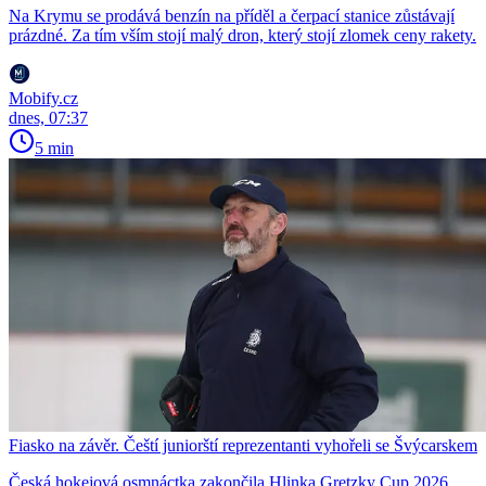
Na Krymu se prodává benzín na příděl a čerpací stanice zůstávají
prázdné. Za tím vším stojí malý dron, který stojí zlomek ceny rakety.
Mobify.cz
dnes, 07:37
5 min
Fiasko na závěr. Čeští juniorští reprezentanti vyhořeli se Švýcarskem
Česká hokejová osmnáctka zakončila Hlinka Gretzky Cup 2026