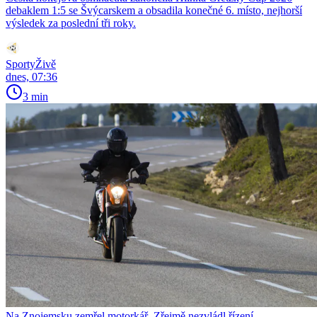
debaklem 1:5 se Švýcarskem a obsadila konečné 6. místo, nejhorší
výsledek za poslední tři roky.
SportyŽivě
dnes, 07:36
3 min
Na Znojemsku zemřel motorkář. Zřejmě nezvládl řízení