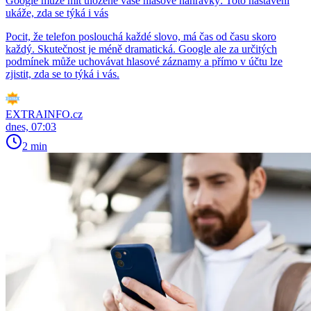
Google může mít uložené vaše hlasové nahrávky: Toto nastavení
ukáže, zda se týká i vás
Pocit, že telefon poslouchá každé slovo, má čas od času skoro
každý. Skutečnost je méně dramatická. Google ale za určitých
podmínek může uchovávat hlasové záznamy a přímo v účtu lze
zjistit, zda se to týká i vás.
EXTRAINFO.cz
dnes, 07:03
2 min