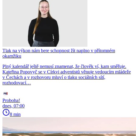
Tlak na výkon nám bere schopnost žít naplno v přítomném
okamžiku
Plný kalendář ještě nemusí znamenat, že člověk ví, kam směřuje.
Kateřina Popovyč se v Církvi adventistů věnuje vedoucím mládeže
v Čechách a v rozhovoru mluví o tlaku sociálních sítí,
rozhodovací…
Proboha!
dnes, 07:00
8 min