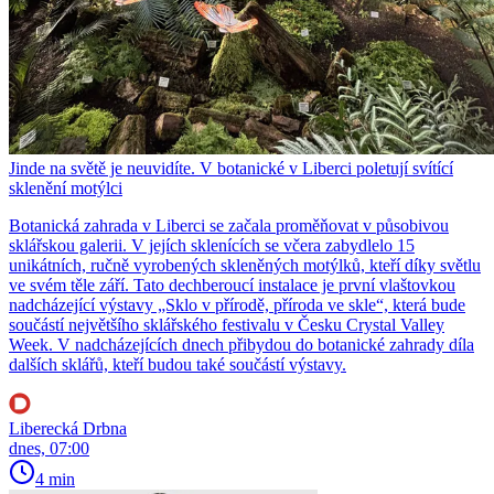
Jinde na světě je neuvidíte. V botanické v Liberci poletují svítící
sklenění motýlci
Botanická zahrada v Liberci se začala proměňovat v působivou
sklářskou galerii. V jejích sklenících se včera zabydlelo 15
unikátních, ručně vyrobených skleněných motýlků, kteří díky světlu
ve svém těle září. Tato dechberoucí instalace je první vlaštovkou
nadcházející výstavy „Sklo v přírodě, příroda ve skle“, která bude
součástí největšího sklářského festivalu v Česku Crystal Valley
Week. V nadcházejících dnech přibydou do botanické zahrady díla
dalších sklářů, kteří budou také součástí výstavy.
Liberecká Drbna
dnes, 07:00
4 min