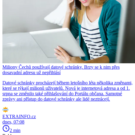
Miliony Čechů používají datové schránky. Brzy se k nim přes
dosavadní adresu už nepřihlásí
Datové schránky procházejí během letošního léta několika změnami,
které se týkají milionů uživatelů. Nová je internetová adresa a od 1.
srpna se změnilo také přihlašování do Portálu občana. Samotné
zprávy ani přístup do datové schránky ale lidé neztrácejí.
EXTRAINFO.cz
dnes, 07:08
2 min