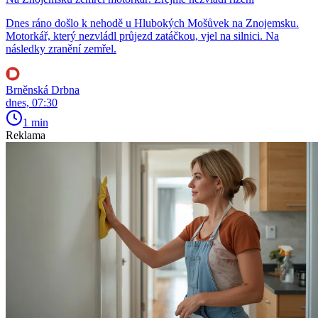
Dnes ráno došlo k nehodě u Hlubokých Mošůvek na Znojemsku.
Motorkář, který nezvládl průjezd zatáčkou, vjel na silnici. Na
následky zranění zemřel.
Brněnská Drbna
dnes, 07:30
1 min
Reklama