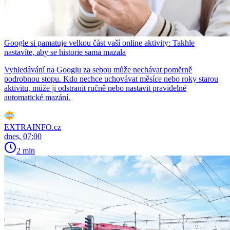
Google si pamatuje velkou část vaší online aktivity: Takhle
nastavíte, aby se historie sama mazala
Vyhledávání na Googlu za sebou může nechávat poměrně
podrobnou stopu. Kdo nechce uchovávat měsíce nebo roky starou
aktivitu, může ji odstranit ručně nebo nastavit pravidelné
automatické mazání.
EXTRAINFO.cz
dnes, 07:00
2 min