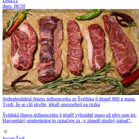
Žena.cz
dnes, 06:59
Sedmdesátiletá fitness influencerka ze Švédska jí denně 800 g masa.
Tvrdí, že se cítí skvěle, lékaři upozorňují na rizika
Švédská fitness influencerka jí téměř výhradně maso už přes osm let.
Harvardský epidemiolog to označuje za „v zásadě strašný nápad“.
SportyŽivě