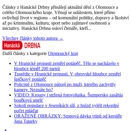
Články z Hanácké Drbny přinášejí aktuální dění z Olomouce a
celého Olomouckého kraje. Věnují se událostem, které přímo
ovlivňují život v regionu – od komunální politiky, dopravy a školství
až po kriminalitu, kulturu, sport nebo zajímavé osobnosti a
iniciativy. Hanácká Drbna osloví čtenáře, kteří...
Všechny články tohoto autora →
Další články z kategorie
Olomoucký kraj
V Hranické propasti zemřel potápěč. Tělo se nacházelo v
hloubce téměř 200 metrů
Tragédie v Hranické propasti. V obrovské hloubce zemřel
špičkový potápěč
Policisté z Olomouce pátrají po muži, kterého zachytily
kamery. Neznáte ho?
VIDEO: Kroupy i stržená fotovoltaika. Šumpersko zasáhla
bouřková smršť
Sokolí populace v Jeseníkách sílí, z hnízd vylétl rekordní
počet mláďat
ORAŽENÉ OBRÁZKY: Srpnová dávka vtipů od kreslíře
Jana Tatarky