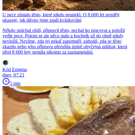
U pece zůstalo těsto, které nikdo neupekl. O 8.600 let později
ukazuje, jak dávno jsme znali kváskování
Někdo smíchal obilí, připravil těsto, nechal ho pracovat a položil
vedle pece. Potom se ale něco stalo a bochník už do ohně nikdy
nevložil. Nevíme, zda jej pekař zapomněl, zahodil, zda se těsto
zkazilo nebo jeho přípravu přerušila úplně obyčejná událost, která
před 8 600 lety nestála nikomu za zaznamenání.
Kód Enigma
dnes, 07:21
5 min