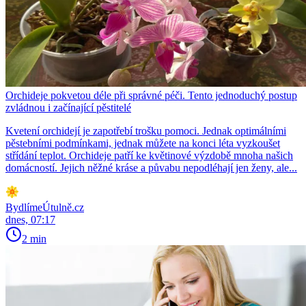
Orchideje pokvetou déle při správné péči. Tento jednoduchý postup
zvládnou i začínající pěstitelé
Kvetení orchidejí je zapotřebí trošku pomoci. Jednak optimálními
pěstebními podmínkami, jednak můžete na konci léta vyzkoušet
střídání teplot. Orchideje patří ke květinové výzdobě mnoha našich
domácností. Jejich něžné kráse a půvabu nepodléhají jen ženy, ale...
BydlímeÚtulně.cz
dnes, 07:17
2 min