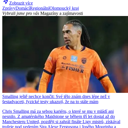
Zobrazit více
Zprávy
Domácí
Regionální
Olomoucký kraj
Vybrali jsme pro vás
Magazíny a zajímavosti
Smalling ještě nechce končit: Své tělo znám dnes lépe než v
šestadvaceti, fyzické testy ukazují, že na to stále mám
Chris Smalling má za sebou kariéru, o které se mu v mládí ani
nesnilo. Z amatérského Maidstone se během tří let dostal až do
Manchesteru United, později si zahrál finále Ligy mistrů, získával
trofeje pod vedením Sira Alexe Fergusona i Josého Mourinha a