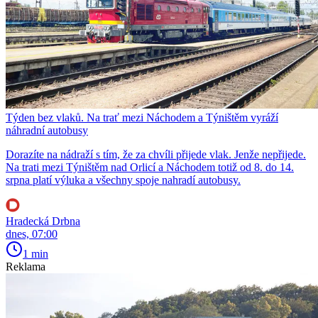
Týden bez vlaků. Na trať mezi Náchodem a Týništěm vyráží
náhradní autobusy
Dorazíte na nádraží s tím, že za chvíli přijede vlak. Jenže nepřijede.
Na trati mezi Týništěm nad Orlicí a Náchodem totiž od 8. do 14.
srpna platí výluka a všechny spoje nahradí autobusy.
Hradecká Drbna
dnes, 07:00
1 min
Reklama