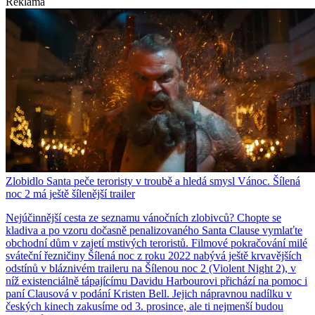
Reklama
Zlobidlo Santa peče teroristy v troubě a hledá smysl Vánoc. Šílená
noc 2 má ještě šílenější trailer
Nejúčinnější cesta ze seznamu vánočních zlobivců? Chopte se
kladiva a po vzoru dočasně penalizovaného Santa Clause vymlaťte
obchodní dům v zajetí mstivých teroristů. Filmové pokračování milé
sváteční řezničiny Šílená noc z roku 2022 nabývá ještě krvavějších
odstínů v bláznivém traileru na Šílenou noc 2 (Violent Night 2), v
níž existenciálně tápajícímu Davidu Harbourovi přichází na pomoc i
paní Clausová v podání Kristen Bell. Jejich nápravnou nadílku v
českých kinech zakusíme od 3. prosince, ale ti nejmenší budou