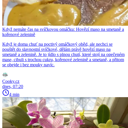
Když nemáte čas na svíčkovou omáčku: Hovězí maso na smetaně a
kořenové zelenině
Když je doma chuť na poctivý omáčkový oběd, ale nechci se
pouštět do slavnostní svíčkové, dělám právě hovězí maso na
smetaně a zelenině. Je to jídlo s plnou chutí, které stojí na opečeném
mase, cibuli s trochou cukru, kořenové zelenině a smetaně, a přitom
se obejde i bez mouky navíc.
Cooky.cz
dnes, 07:20
4 min