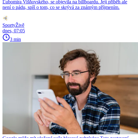
Ľubomíra Višňovského, se objevila na billboardu. Její příběh ale
není o pádu, spíš o tom, co se skrývá za známým příjmením.
SportyŽivě
dnes, 07:05
3 min