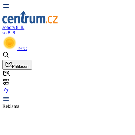
sobota 8. 8.
so 8. 8.
19°C
Přihlášení
Reklama