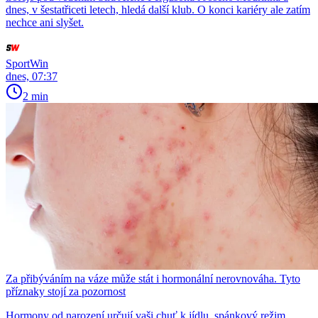
dnes, v šestatřiceti letech, hledá další klub. O konci kariéry ale zatím
nechce ani slyšet.
SportWin
dnes, 07:37
2 min
Za přibýváním na váze může stát i hormonální nerovnováha. Tyto
příznaky stojí za pozornost
Hormony od narození určují vaši chuť k jídlu, spánkový režim,