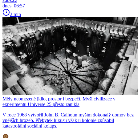
adbz.cz
dnes, 06:57
2 min
Měly neomezené jídlo, prostor i bezpečí. Myší civilizace v
experimentu Universe 25 přesto zanikla
V roce 1968 vytvořil John B. Calhoun myším dokonalý domov bez
vnějších hrozeb. Přebytek luxusu však u kolonie způsobil
katastrofální sociální kolaps.