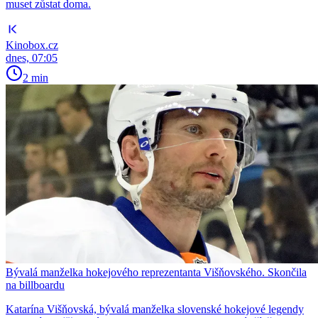
muset zůstat doma.
Kinobox.cz
dnes, 07:05
2 min
Bývalá manželka hokejového reprezentanta Višňovského. Skončila
na billboardu
Katarína Višňovská, bývalá manželka slovenské hokejové legendy