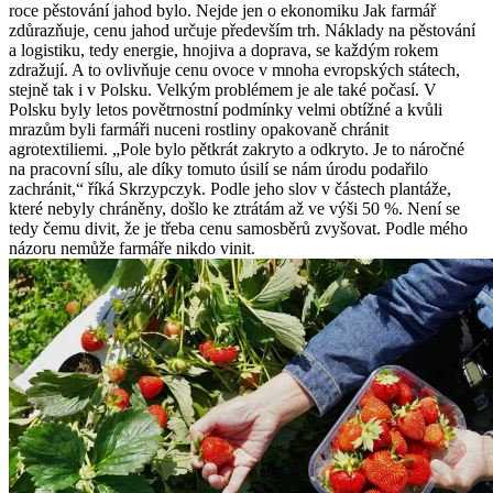
roce pěstování jahod bylo. Nejde jen o ekonomiku Jak farmář
zdůrazňuje, cenu jahod určuje především trh. Náklady na pěstování
a logistiku, tedy energie, hnojiva a doprava, se každým rokem
zdražují. A to ovlivňuje cenu ovoce v mnoha evropských státech,
stejně tak i v Polsku. Velkým problémem je ale také počasí. V
Polsku byly letos povětrnostní podmínky velmi obtížné a kvůli
mrazům byli farmáři nuceni rostliny opakovaně chránit
agrotextiliemi. „Pole bylo pětkrát zakryto a odkryto. Je to náročné
na pracovní sílu, ale díky tomuto úsilí se nám úrodu podařilo
zachránit,“ říká Skrzypczyk. Podle jeho slov v částech plantáže,
které nebyly chráněny, došlo ke ztrátám až ve výši 50 %. Není se
tedy čemu divit, že je třeba cenu samosběrů zvyšovat. Podle mého
názoru nemůže farmáře nikdo vinit.