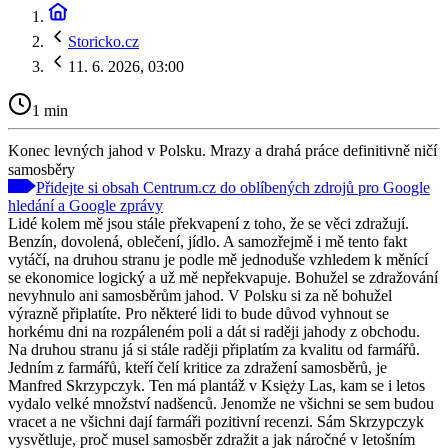
Storicko.cz
11. 6. 2026, 03:00
1 min
Konec levných jahod v Polsku. Mrazy a drahá práce definitivně ničí
samosběry
Přidejte si obsah Centrum.cz do oblíbených zdrojů pro Google
hledání a Google zprávy
Lidé kolem mě jsou stále překvapení z toho, že se věci zdražují.
Benzín, dovolená, oblečení, jídlo. A samozřejmě i mě tento fakt
vytáčí, na druhou stranu je podle mě jednoduše vzhledem k měnící
se ekonomice logický a už mě nepřekvapuje. Bohužel se zdražování
nevyhnulo ani samosběrům jahod. V Polsku si za ně bohužel
výrazně připlatíte. Pro některé lidi to bude důvod vyhnout se
horkému dni na rozpáleném poli a dát si raději jahody z obchodu.
Na druhou stranu já si stále raději připlatím za kvalitu od farmářů.
Jedním z farmářů, kteří čelí kritice za zdražení samosběrů, je
Manfred Skrzypczyk. Ten má plantáž v Księży Las, kam se i letos
vydalo velké množství nadšenců. Jenomže ne všichni se sem budou
vracet a ne všichni dají farmáři pozitivní recenzi. Sám Skrzypczyk
vysvětluje, proč musel samosběr zdražit a jak náročné v letošním