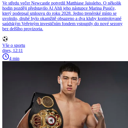
Ve středu večer Newcastle potvrdil Matthiase Jaissleho. O několik
hodin později představilo Al Ahli jeho nástupce Marina Pusiće,
který podepsal smlouvu do roku 2028. Jedno trenérské místo se
uvolnilo, druhé bylo okamžitě obsazeno a dva kluby kontrolované
saúdským Veřejným investičním fondem vstoupily do nové sezony
bez delšího provizoria.
Vše o sportu
dnes, 12:11
4 min