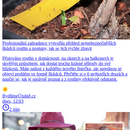
Profesionální zahradnice vytvořila přehled nejnebezpečnějších
škůdců rostlin a postupy, jak se jich rychle zbavit
Pěstováno rostlin v domácnosti, na oknech a na balkonech je
skvělým způsobem, jak dostat trochu krásné přírody do své
blízkosti. Máte radost z každého nového lístečku, ale najednou se
objeví problém ve formě škůdců. Přečtěte si o 6 nejhorších druzích a
naučte se, jak je správně poznat a z rostliny efektivně odstranit.
BydlímeÚtulně.cz
dnes, 12:03
2 min