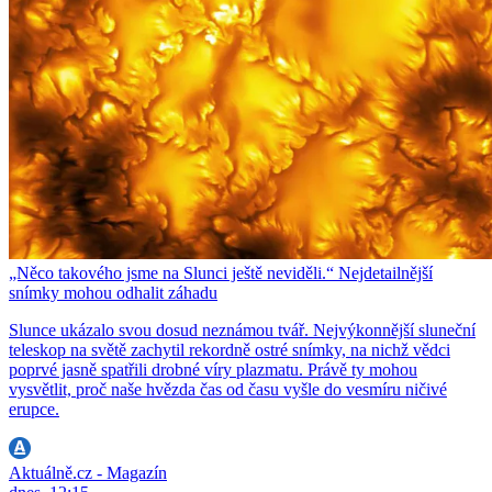
„Něco takového jsme na Slunci ještě neviděli.“ Nejdetailnější
snímky mohou odhalit záhadu
Slunce ukázalo svou dosud neznámou tvář. Nejvýkonnější sluneční
teleskop na světě zachytil rekordně ostré snímky, na nichž vědci
poprvé jasně spatřili drobné víry plazmatu. Právě ty mohou
vysvětlit, proč naše hvězda čas od času vyšle do vesmíru ničivé
erupce.
Aktuálně.cz - Magazín