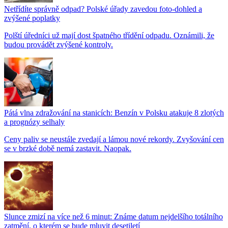
Netřídíte správně odpad? Polské úřady zavedou foto-dohled a
zvýšené poplatky
Polští úředníci už mají dost špatného třídění odpadu. Oznámili, že
budou provádět zvýšené kontroly.
Pátá vlna zdražování na stanicích: Benzín v Polsku atakuje 8 zlotých
a prognózy selhaly
Ceny paliv se neustále zvedají a lámou nové rekordy. Zvyšování cen
se v brzké době nemá zastavit. Naopak.
Slunce zmizí na více než 6 minut: Známe datum nejdelšího totálního
zatmění, o kterém se bude mluvit desetiletí