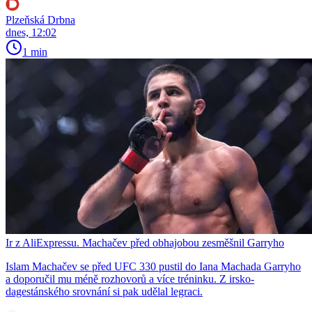
Plzeňská Drbna
dnes, 12:02
1 min
Ir z AliExpressu. Machačev před obhajobou zesměšnil Garryho
Islam Machačev se před UFC 330 pustil do Iana Machada Garryho
a doporučil mu méně rozhovorů a více tréninku. Z irsko-
dagestánského srovnání si pak udělal legraci.