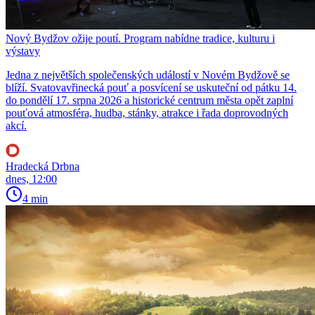
Nový Bydžov ožije poutí. Program nabídne tradice, kulturu i
výstavy
Jedna z největších společenských událostí v Novém Bydžově se
blíží. Svatovavřinecká pouť a posvícení se uskuteční od pátku 14.
do pondělí 17. srpna 2026 a historické centrum města opět zaplní
pouťová atmosféra, hudba, stánky, atrakce i řada doprovodných
akcí.
Hradecká Drbna
dnes, 12:00
4 min