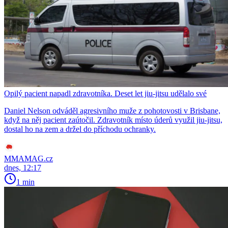
Opilý pacient napadl zdravotníka. Deset let jiu-jitsu udělalo své
Daniel Nelson odváděl agresivního muže z pohotovosti v Brisbane,
když na něj pacient zaútočil. Zdravotník místo úderů využil jiu-jitsu,
dostal ho na zem a držel do příchodu ochranky.
MMAMAG.cz
dnes, 12:17
1 min