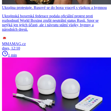
Ukrajina protestuje. Rusové se do boxu vracejí s vlajkou a hymnou
Ukrajinská boxerská federace podala oficiální protest proti
rozhodnutí World Boxing zrušit neutrální status Rusů. Spor se
netýká jen jejich účasti, ale i návratu státní vlajky, hymny a
národních dresů.
MMAMAG.cz
dnes, 12:10
1 min