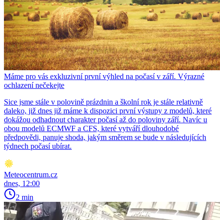
Máme pro vás exkluzivní první výhled na počasí v září. Výrazné
ochlazení nečekejte
Sice jsme stále v polovině prázdnin a školní rok je stále relativně
daleko, již dnes již máme k dispozici první výstupy z modelů, které
dokážou odhadnout charakter počasí až do poloviny září. Navíc u
obou modelů ECMWF a CFS, které vytváří dlouhodobé
předpovědi, panuje shoda, jakým směrem se bude v následujících
týdnech počasí ubírat.
Meteocentrum.cz
dnes, 12:00
2 min