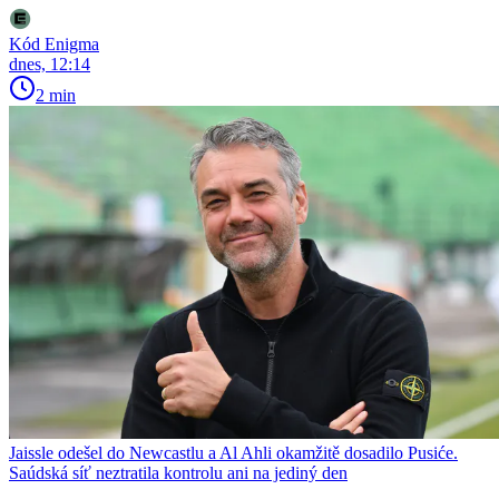
Kód Enigma
dnes, 12:14
2 min
Jaissle odešel do Newcastlu a Al Ahli okamžitě dosadilo Pusiće.
Saúdská síť neztratila kontrolu ani na jediný den