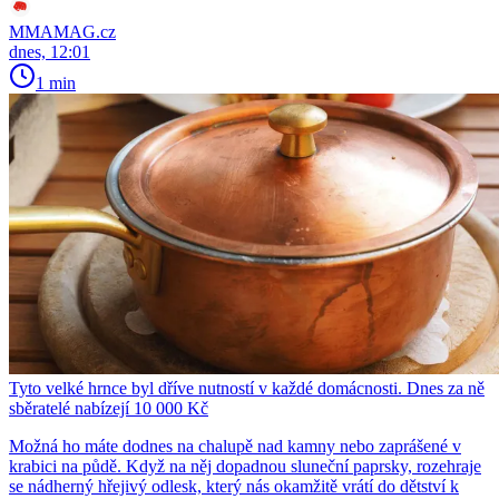
MMAMAG.cz
dnes, 12:01
1 min
Tyto velké hrnce byl dříve nutností v každé domácnosti. Dnes za ně
sběratelé nabízejí 10 000 Kč
Možná ho máte dodnes na chalupě nad kamny nebo zaprášené v
krabici na půdě. Když na něj dopadnou sluneční paprsky, rozehraje
se nádherný hřejivý odlesk, který nás okamžitě vrátí do dětství k