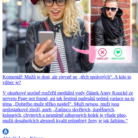
Komentář: Mužů je dost, ale zjevně ne „těch správných“. A kdo to
vůbec je?
V okurkové sezóně rozčeřil mediální vody článek Anny Koucké ze
serveru Page not found, asi tak šestistá padesátá sedmá variace na to
téma „Dobrého muže těžko najdeš“. Muži nejsou, muži jsou
nedostatkové zboží, aneb „Zatímco skvělejch, úspěšnejch,
krásnejch, chytrejch a nesmírně zábavnejch holek je všude plno,
mužů dosahujících alespoň kvalit průměrný ženy je jak šafránu.“