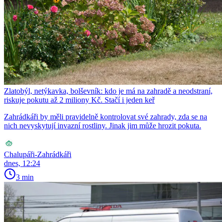
Zlatobýl, netýkavka, bolševník: kdo je má na zahradě a neodstraní,
riskuje pokutu až 2 miliony Kč. Stačí i jeden keř
Zahrádkáři by měli pravidelně kontrolovat své zahrady, zda se na
nich nevyskytují invazní rostliny. Jinak jim může hrozit pokuta.
Chalupáři-Zahrádkáři
dnes, 12:24
3 min