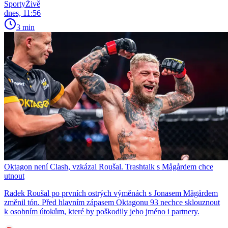
SportyŽivě
dnes, 11:56
3 min
Oktagon není Clash, vzkázal Roušal. Trashtalk s Mågårdem chce
utnout
Radek Roušal po prvních ostrých výměnách s Jonasem Mågårdem
změnil tón. Před hlavním zápasem Oktagonu 93 nechce sklouznout
k osobním útokům, které by poškodily jeho jméno i partnery.