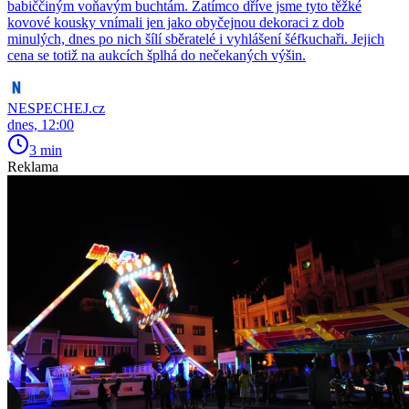
babiččiným voňavým buchtám. Zatímco dříve jsme tyto těžké
kovové kousky vnímali jen jako obyčejnou dekoraci z dob
minulých, dnes po nich šílí sběratelé i vyhlášení šéfkuchaři. Jejich
cena se totiž na aukcích šplhá do nečekaných výšin.
NESPECHEJ.cz
dnes, 12:00
3 min
Reklama