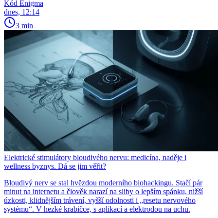
Kód Enigma
dnes, 12:14
3 min
Elektrické stimulátory bloudivého nervu: medicína, naděje i
wellness byznys. Dá se jim věřit?
Bloudivý nerv se stal hvězdou moderního biohackingu. Stačí pár
minut na internetu a člověk narazí na sliby o lepším spánku, nižší
úzkosti, klidnějším trávení, vyšší odolnosti i „resetu nervového
systému“. V hezké krabičce, s aplikací a elektrodou na uchu.