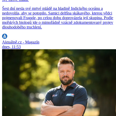
Šest dní nesla své mrtvé mládě na hladině Indického oceánu a
nedovolila, aby se potopilo. Samici delfína skákavého, kterou vědci
pojmenovali Fraggle, po celou dobu doprovázela její skupina. Podle
mořských biologů jde o mimořádně vzácně zdokumentovaný projev
dlouhodobého truchlení.
Aktuálně.cz - Magazín
dnes, 11:53