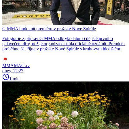
G MMA bude mít premiéru v pražské Nové Spirále
Fotografie z příprav G MMA odkryla datum i dějiště prvního
galavečera dřív, než je organizace stihla oficiálně oznámit. Premiéra
proběhne 31. října v pražské Nové Spirále s kruhovým hledištěm.
MMAMAG.cz
dnes, 12:27
1 min