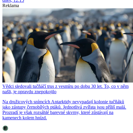
dnes, 12:15
Reklama
Vědci sledovali tučňáčí trus z vesmíru po dobu 30 let. To, co v něm
našli, je opravdu znepokojilo
Na družicových snímcích Antarktidy nevypadají kolonie tučňáků
jako zástupy černobílých ptáků. Jednotlivá zvířata jsou příliš malá.
Prozradí je však rozsáhlé barevné skvrny, které zůstávají na
kamenech kolem hnízd.