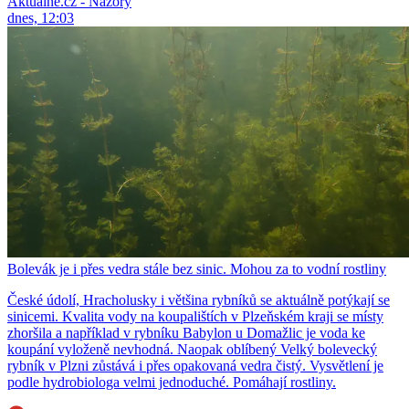
Aktuálně.cz - Názory
dnes, 12:03
Bolevák je i přes vedra stále bez sinic. Mohou za to vodní rostliny
České údolí, Hracholusky i většina rybníků se aktuálně potýkají se
sinicemi. Kvalita vody na koupalištích v Plzeňském kraji se místy
zhoršila a například v rybníku Babylon u Domažlic je voda ke
koupání vyloženě nevhodná. Naopak oblíbený Velký bolevecký
rybník v Plzni zůstává i přes opakovaná vedra čistý. Vysvětlení je
podle hydrobiologa velmi jednoduché. Pomáhají rostliny.