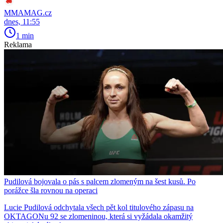
MMAMAG.cz
dnes, 11:55
1 min
Reklama
Pudilová bojovala o pás s palcem zlomeným na šest kusů. Po
porážce šla rovnou na operaci
Lucie Pudilová odchytala všech pět kol titulového zápasu na
OKTAGONu 92 se zlomeninou, která si vyžádala okamžitý