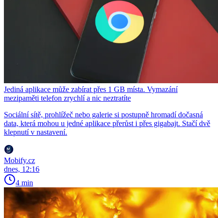
Jediná aplikace může zabírat přes 1 GB místa. Vymazání
mezipaměti telefon zrychlí a nic neztratíte
Sociální sítě, prohlížeč nebo galerie si postupně hromadí dočasná
data, která mohou u jedné aplikace přerůst i přes gigabajt. Stačí dvě
klepnutí v nastavení.
Mobify.cz
dnes, 12:16
4 min