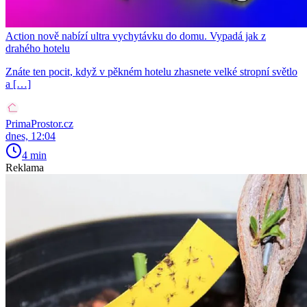
Action nově nabízí ultra vychytávku do domu. Vypadá jak z
drahého hotelu
Znáte ten pocit, když v pěkném hotelu zhasnete velké stropní světlo
a […]
PrimaProstor.cz
dnes, 12:04
4 min
Reklama