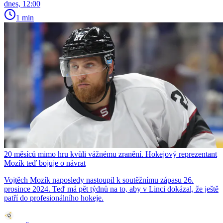
dnes, 12:00
1 min
20 měsíců mimo hru kvůli vážnému zranění. Hokejový reprezentant
Mozík teď bojuje o návrat
Vojtěch Mozík naposledy nastoupil k soutěžnímu zápasu 26.
prosince 2024. Teď má pět týdnů na to, aby v Linci dokázal, že ještě
patří do profesionálního hokeje.