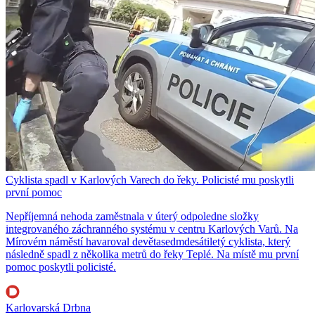
Cyklista spadl v Karlových Varech do řeky. Policisté mu poskytli
první pomoc
Nepříjemná nehoda zaměstnala v úterý odpoledne složky
integrovaného záchranného systému v centru Karlových Varů. Na
Mírovém náměstí havaroval devětasedmdesátiletý cyklista, který
následně spadl z několika metrů do řeky Teplé. Na místě mu první
pomoc poskytli policisté.
Karlovarská Drbna