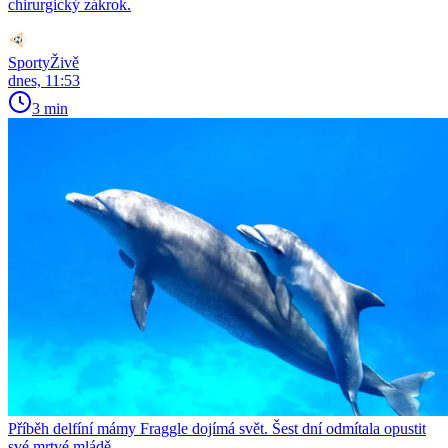
chirurgický zákrok.
SportyŽivě
dnes, 11:53
3 min
Příběh delfíní mámy Fraggle dojímá svět. Šest dní odmítala opustit
své mrtvé mládě