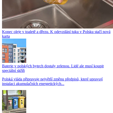
Konec oleje v toaletě a dřezu. K odevzdání tuku v Polsku stačí nová
karta
Baterie v polských bytech dostaly zelenou. Lidé ale musí koupit
speciální skříň
Polská vláda připravuje největší změnu předpisů, které upravují
instalaci akumulačních energetických...