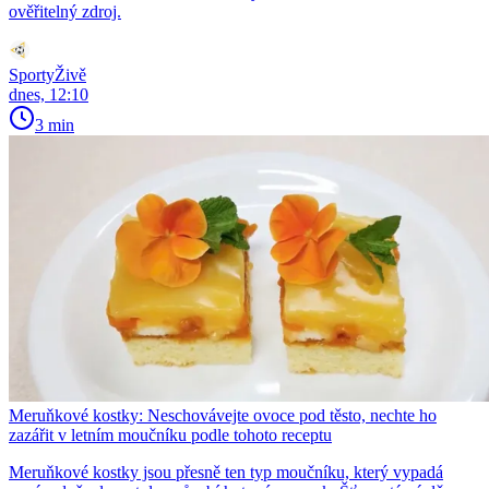
ověřitelný zdroj.
SportyŽivě
dnes, 12:10
3 min
Meruňkové kostky: Neschovávejte ovoce pod těsto, nechte ho
zazářit v letním moučníku podle tohoto receptu
Meruňkové kostky jsou přesně ten typ moučníku, který vypadá