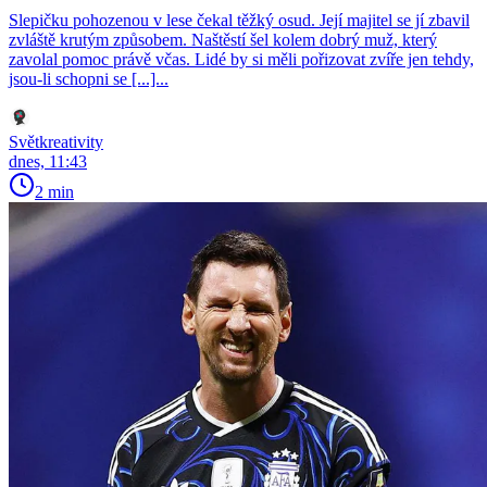
Slepičku pohozenou v lese čekal těžký osud. Její majitel se jí zbavil
zvláště krutým způsobem. Naštěstí šel kolem dobrý muž, který
zavolal pomoc právě včas. Lidé by si měli pořizovat zvíře jen tehdy,
jsou-li schopni se [...]...
Světkreativity
dnes, 11:43
2 min