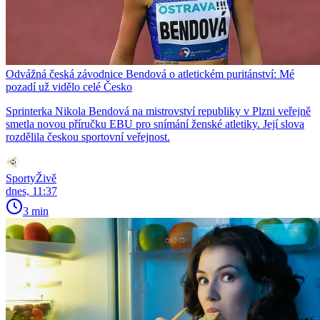
Odvážná česká závodnice Bendová o atletickém puritánství: Mé
pozadí už vidělo celé Česko
Sprinterka Nikola Bendová na mistrovství republiky v Plzni veřejně
smetla novou příručku EBU pro snímání ženské atletiky. Její slova
rozdělila českou sportovní veřejnost.
SportyŽivě
dnes, 11:37
3 min