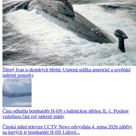
Šílený Ivan u skotských břehů: Utajená srážka americké a sovětské
jaderné ponorky
Čína odhalila bombardér H-6N s balistickou střelou JL-1. Posiluje
vzdušnou část své jaderné triády
Čínská státní televize CCTV News odvysílala 4. srpna 2026 záběry,
na kterých je bombardér H-6N Lidové...