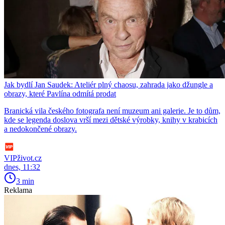
Jak bydlí Jan Saudek: Ateliér plný chaosu, zahrada jako džungle a
obrazy, které Pavlína odmítá prodat
Branická vila českého fotografa není muzeum ani galerie. Je to dům,
kde se legenda doslova vrší mezi dětské výrobky, knihy v krabicích
a nedokončené obrazy.
VIPživot.cz
dnes, 11:32
3 min
Reklama