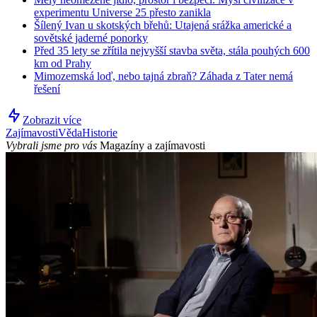
experimentu Universe 25 přesto zanikla
Šílený Ivan u skotských břehů: Utajená srážka americké a
sovětské jaderné ponorky
Před 35 lety se zřítila nejvyšší stavba světa, stála pouhých 600
km od Prahy
Mimozemská loď, nebo tajná zbraň? Záhada z Tater nemá
řešení
Zobrazit více
Zajímavosti
Věda
Historie
Vybrali jsme pro vás
Magazíny a zajímavosti