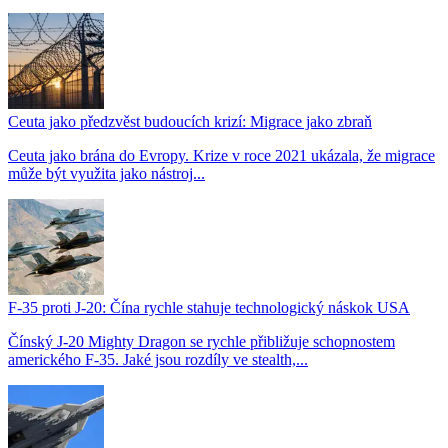
Ceuta jako předzvěst budoucích krizí: Migrace jako zbraň
Ceuta jako brána do Evropy. Krize v roce 2021 ukázala, že migrace
může být využita jako nástroj...
F-35 proti J-20: Čína rychle stahuje technologický náskok USA
Čínský J-20 Mighty Dragon se rychle přibližuje schopnostem
amerického F-35. Jaké jsou rozdíly ve stealth,...