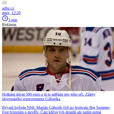
adbz.cz
dnes, 12:20
3 min
Reklama
Holkám dával 500 euro a já to udělala pro jeho oči. Zálety
slovenského reprezentanta Gáboríka
Bývalá hvězda NHL Marián Gáborík čelí po festivalu Big Summer
Fest tvrzením o nevěře. Část klíčových detailů ale zatím nemá