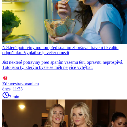
Některé potraviny mohou před spaním zhoršovat trávení i kvalitu
odpočinku. Vyplatí se je večer omezit
Jíst některé potraviny před spaním vašemu tělu opravdu neprospívá.
Toto jsou ty, kterým byste se měli nejvíce vyhýbat.
Zdravestravovani.eu
dnes, 11:33
3 min