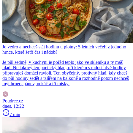
Je vedro a nechceš stát hodinu u plotny: 5 letních večeří z jednoho
hrnce, které šetří čas i nádobí
Je půl sedmé, v kuchyni je pořád teplo jako ve skleníku a ty máš
hlad. Ne takový ten poetický hlad, při kterém s radostí dvě hodiny
připravuješ domácí ravioli. Ten obyčejný, protivný hlad, kdy chceš
do půl hodiny sedět s talířem na balkoně a rozhodně potom nechceš
mýt hrnec, pánev, pekáč a tři misky.
Poudree.cz
dnes, 12:22
7 min