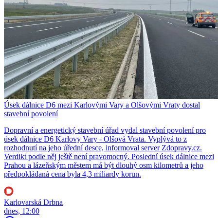
Úsek dálnice D6 mezi Karlovými Vary a Olšovými Vraty dostal
stavební povolení
Dopravní a energetický stavební úřad vydal stavební povolení pro
úsek dálnice D6 Karlovy Vary - Olšová Vrata. Vyplývá to z
rozhodnutí na jeho úřední desce, informoval server Zdopravy.cz.
Verdikt podle něj ještě není pravomocný. Poslední úsek dálnice mezi
Prahou a lázeňským městem má být dlouhý osm kilometrů a jeho
předpokládaná cena byla 4,3 miliardy korun.
Karlovarská Drbna
dnes, 12:00