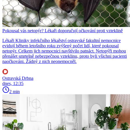
Pokousal vás netopýr? Lékaři doporučují očkování proti vzteklině
Lékaři Kliniky infekčního lékařství ostravské fakultní nemocnice
evidují během letošního roku zvýšený počet lidí, které pokousal
netopýr. Celkem jich nemocnici navštívilo patnáct. Netopýři mohou
přenášet smrtelně nebezpečnou vzteklinu, proto byli všichni pacienti
naočkováni. Žádný z nich neonemocněl.
Ostravská Drbna
dnes, 12:35
2 min