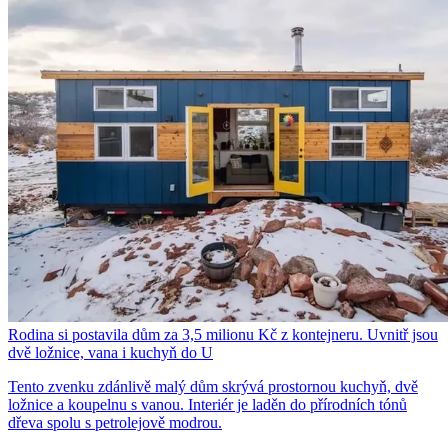
Rodina si postavila dům za 3,5 milionu Kč z kontejneru. Uvnitř jsou
dvě ložnice, vana i kuchyň do U
Tento zvenku zdánlivě malý dům skrývá prostornou kuchyň, dvě
ložnice a koupelnu s vanou. Interiér je laděn do přírodních tónů
dřeva spolu s petrolejově modrou.