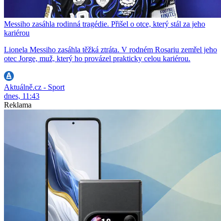
Messiho zasáhla rodinná tragédie. Přišel o otce, který stál za jeho
kariérou
Lionela Messiho zasáhla těžká ztráta. V rodném Rosariu zemřel jeho
otec Jorge, muž, který ho provázel prakticky celou kariérou.
Aktuálně.cz - Sport
dnes, 11:43
Reklama