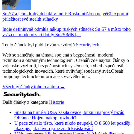
Su-57 a jeho druhý debakl v Indii: Rusko přišlo o největší exportní
příležitost své stealth stíhačky
Indie definitivně odmítla nákup ruských stíhaček Su-57 a místo toho
vsází na modernizaci flotily Su-30MKI,...
Tento článek byl publikován ze zdrojů
Securitytech
Web se zaměřuje na témata spojená s bezpečností, moderní
technikou a obrannými technologiemi. Čtenáři zde najdou články o
vojenské výzbroji, bezpečnostních systémech, kyberbezpečnosti i
technologických inovacích, které ovlivňují současný svět.Obsah
propojuje technické informace s vysvětlením...
Všechny články tohoto autora →
Další články z kategorie
Historie
Sparta na turné v USA zažila ovace, bitku i naprostý bizár.
Obránce Hojera nakopl rozhodčí
U pece zůstalo těsto, které nikdo neupekl. O 8.600 let později
ukazuje, jak dávno jsme znali kváskování
Měly neomezené jídlo, prostor i bezpečí. Myší civilizace v