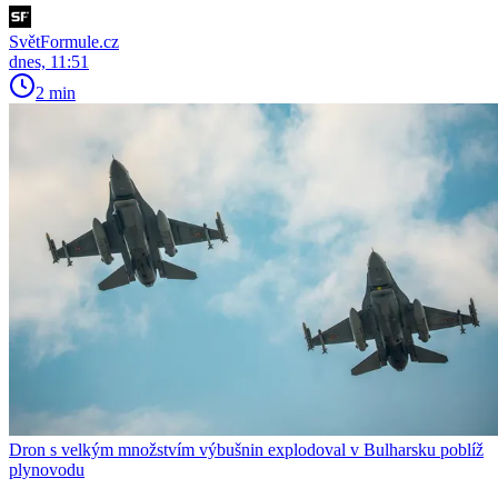
SvětFormule.cz
dnes, 11:51
2 min
Dron s velkým množstvím výbušnin explodoval v Bulharsku poblíž
plynovodu