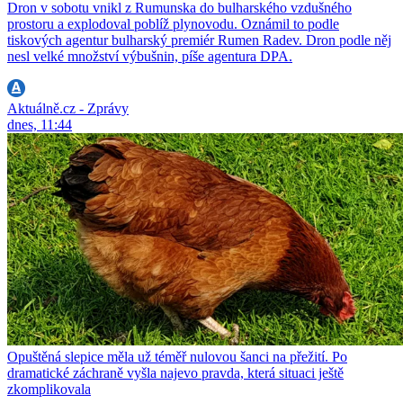
Dron v sobotu vnikl z Rumunska do bulharského vzdušného
prostoru a explodoval poblíž plynovodu. Oznámil to podle
tiskových agentur bulharský premiér Rumen Radev. Dron podle něj
nesl velké množství výbušnin, píše agentura DPA.
Aktuálně.cz - Zprávy
dnes, 11:44
Opuštěná slepice měla už téměř nulovou šanci na přežití. Po
dramatické záchraně vyšla najevo pravda, která situaci ještě
zkomplikovala