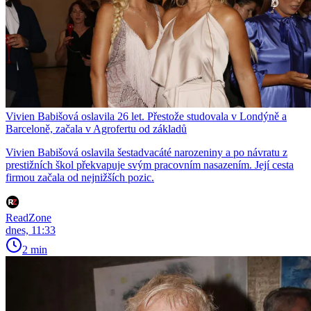
Vivien Babišová oslavila 26 let. Přestože studovala v Londýně a
Barceloně, začala v Agrofertu od základů
Vivien Babišová oslavila šestadvacáté narozeniny a po návratu z
prestižních škol překvapuje svým pracovním nasazením. Její cesta
firmou začala od nejnižších pozic.
ReadZone
dnes, 11:33
2 min