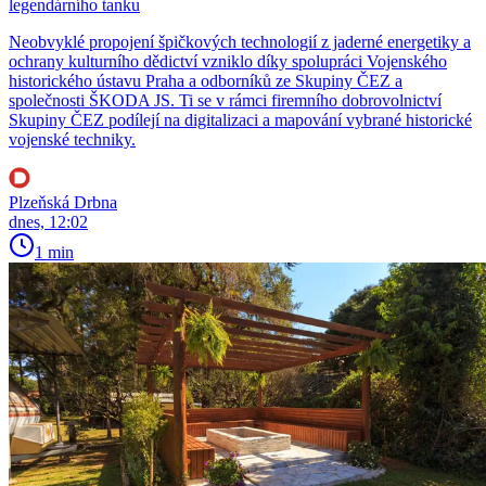
legendárního tanku
Neobvyklé propojení špičkových technologií z jaderné energetiky a
ochrany kulturního dědictví vzniklo díky spolupráci Vojenského
historického ústavu Praha a odborníků ze Skupiny ČEZ a
společnosti ŠKODA JS. Ti se v rámci firemního dobrovolnictví
Skupiny ČEZ podílejí na digitalizaci a mapování vybrané historické
vojenské techniky.
Plzeňská Drbna
dnes, 12:02
1 min