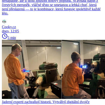
nenápadně, ale u stolu způsobí hotový poprask. Šťavnatá náplň z
čerstvých meruněk, vláčné těsto se smetanou a lehká chuť, která
není přeslazená — to je kombinace, která funguje spolehlivě každé
léto.
Cooky.cz
dnes, 12:05
5 min
Jaderní experti zachraňují historii. Vytvářejí digitální dvojče