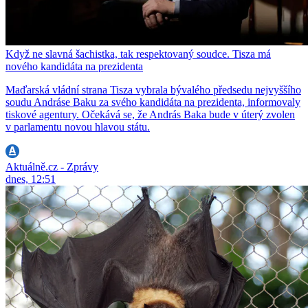
Když ne slavná šachistka, tak respektovaný soudce. Tisza má
nového kandidáta na prezidenta
Maďarská vládní strana Tisza vybrala bývalého předsedu nejvyššího
soudu Andráse Baku za svého kandidáta na prezidenta, informovaly
tiskové agentury. Očekává se, že András Baka bude v úterý zvolen
v parlamentu novou hlavou státu.
Aktuálně.cz - Zprávy
dnes, 12:51