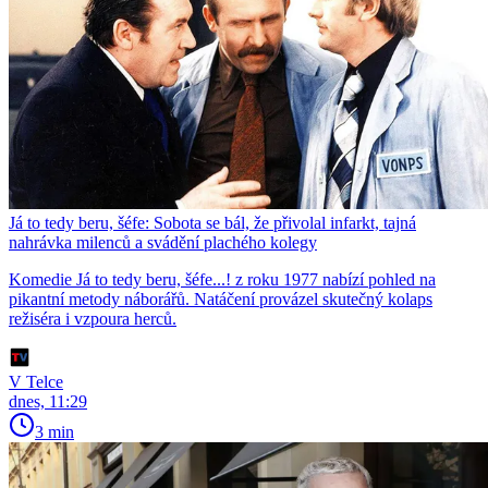
Já to tedy beru, šéfe: Sobota se bál, že přivolal infarkt, tajná
nahrávka milenců a svádění plachého kolegy
Komedie Já to tedy beru, šéfe...! z roku 1977 nabízí pohled na
pikantní metody náborářů. Natáčení provázel skutečný kolaps
režiséra i vzpoura herců.
V Telce
dnes, 11:29
3 min