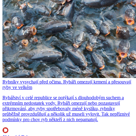
Rybníky vysychají před očima. Rybáři omezují krmení a přesouvají
ryby ve velkém
Rybářství v celé republice se potýkají s dlouhodobým suchem a
extrémním nedostatek vody. Rybáři omezují nebo pozastavují
přikrmování, aby ryby spotřebovaly méně kyslíku, rybníky
průběžně provzdušňují a několik už museli vylovit. Tak nepříznivé
podmínky pro chov ryb někteří z nich nepamatují.