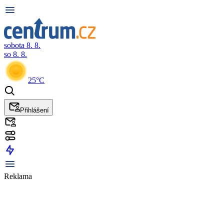
sobota 8. 8.
so 8. 8.
25°C
Přihlášení
Reklama