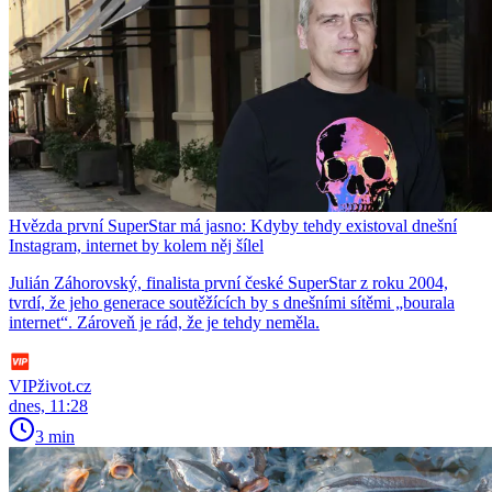
Hvězda první SuperStar má jasno: Kdyby tehdy existoval dnešní
Instagram, internet by kolem něj šílel
Julián Záhorovský, finalista první české SuperStar z roku 2004,
tvrdí, že jeho generace soutěžících by s dnešními sítěmi „bourala
internet“. Zároveň je rád, že je tehdy neměla.
VIPživot.cz
dnes, 11:28
3 min