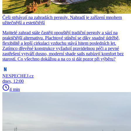
Češi strhávají na zahradách pergoly. Nahradí je zařízení mnohem
užitečnější a estetičtější
Majitelé zahrad stále častěji opouštějí tradiční pergoly a sází na
praktičtější alternativu. Plachtové stínění se díky snadné údržbě,
flexibilitě a lepší cirkulaci vzduchu stává hitem posledních let.
Zatímco dřevěné konstrukce vyžadují pravidelnou péči a pevné
zastřešení vytváří dusno, moderní shade sails nabízejí komfort bez
starostí. Co všechno dokážou a na co si dát pozor při výběru?
NESPECHEJ.cz
dnes, 12:00
4 min