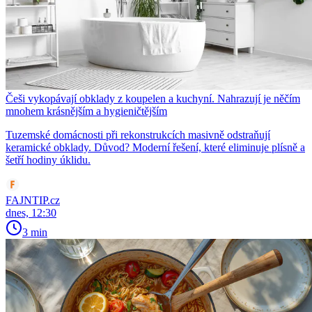
Češi vykopávají obklady z koupelen a kuchyní. Nahrazují je něčím
mnohem krásnějším a hygieničtějším
Tuzemské domácnosti při rekonstrukcích masivně odstraňují
keramické obklady. Důvod? Moderní řešení, které eliminuje plísně a
šetří hodiny úklidu.
FAJNTIP.cz
dnes, 12:30
3 min