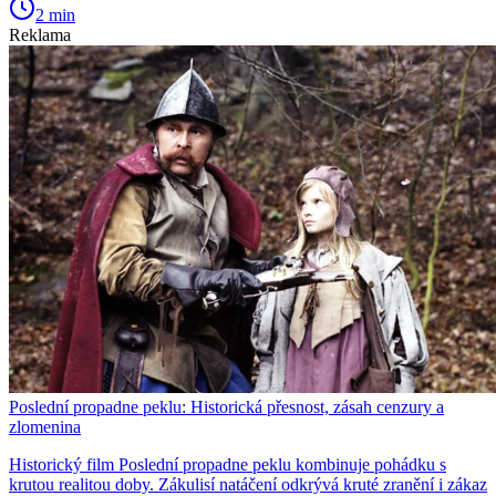
2 min
Reklama
Poslední propadne peklu: Historická přesnost, zásah cenzury a
zlomenina
Historický film Poslední propadne peklu kombinuje pohádku s
krutou realitou doby. Zákulisí natáčení odkrývá kruté zranění i zákaz