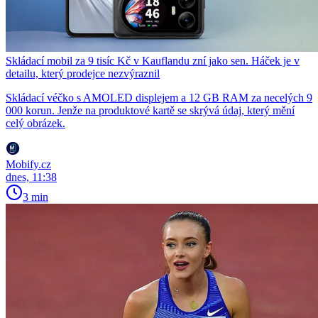
Skládací mobil za 9 tisíc Kč v Kauflandu zní jako sen. Háček je v
detailu, který prodejce nezvýraznil
Skládací véčko s AMOLED displejem a 12 GB RAM za necelých 9
000 korun. Jenže na produktové kartě se skrývá údaj, který mění
celý obrázek.
Mobify.cz
dnes, 11:38
3 min