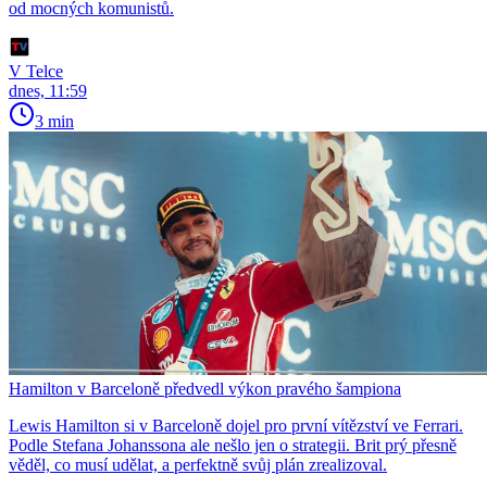
od mocných komunistů.
V Telce
dnes, 11:59
3 min
Hamilton v Barceloně předvedl výkon pravého šampiona
Lewis Hamilton si v Barceloně dojel pro první vítězství ve Ferrari.
Podle Stefana Johanssona ale nešlo jen o strategii. Brit prý přesně
věděl, co musí udělat, a perfektně svůj plán zrealizoval.