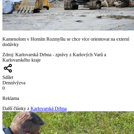
Kamenolom v Horním Rozmyšlu se chce více orientovat na externí
dodávky
Zdroj
:
Karlovarská Drbna - zprávy z Karlových Varů a
Karlovarského kraje
Sdílet
Denní
výzva
0
Reklama
Další články z
Karlovarská Drbna