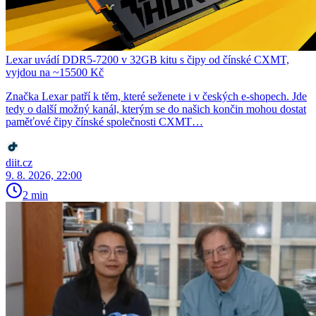
Lexar uvádí DDR5-7200 v 32GB kitu s čipy od čínské CXMT,
vyjdou na ~15500 Kč
Značka Lexar patří k těm, které seženete i v českých e-shopech. Jde
tedy o další možný kanál, kterým se do našich končin mohou dostat
paměťové čipy čínské společnosti CXMT…
diit.cz
9. 8. 2026, 22:00
2 min