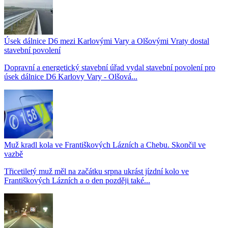
Úsek dálnice D6 mezi Karlovými Vary a Olšovými Vraty dostal
stavební povolení
Dopravní a energetický stavební úřad vydal stavební povolení pro
úsek dálnice D6 Karlovy Vary - Olšová...
Muž kradl kola ve Františkových Lázních a Chebu. Skončil ve
vazbě
Třicetiletý muž měl na začátku srpna ukrást jízdní kolo ve
Františkových Lázních a o den později také...