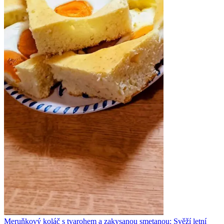
Meruňkový koláč s tvarohem a zakysanou smetanou: Svěží letní