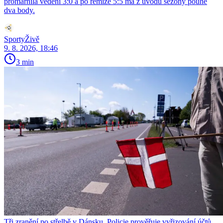
promarnila vedení 3:0 a po remíze 5:5 má z úvodu sezony pouhé
dva body.
SportyŽivě
9. 8. 2026, 18:46
3 min
Tři zranění po střelbě v Dánsku. Policie prověřuje vyřizování účtů