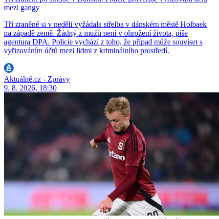
mezi gangy
Tři zraněné si v neděli vyžádala střelba v dánském městě Holbaek
na západě země. Žádný z mužů není v ohrožení života, píše
agentura DPA. Policie vychází z toho, že případ může souviset s
vyřizováním účtů mezi lidmi z kriminálního prostředí.
Aktuálně.cz - Zprávy
9. 8. 2026, 18:30