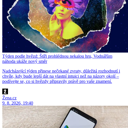
Týden podle hvězd: Štíři prohlédnou nekalou hru, Vodnářům
náhoda ukáže nový směr
Nadcházející týden přinese nečekané zvraty, důležitá rozhodnutí i
chvíle, kdy bude lepší dát na vlastní intuici než na názory okolí –
podívejte se, co si hvězdy připravily právě pro vaše znamení.
Žena.cz
9. 8. 2026, 19:40