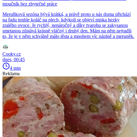
moučník bez zbytečné práce
Meruňková sezóna bývá krátká, a právě proto u nás doma přichází
na řadu tenhle koláč na plech, kdykoli se objeví miska hezky
zralého ovoce. Je rychlý, nenáročný a díky tvarohu se zakysanou
smetanou zůstává krásně vláčný i druhý den. Mám na něm nejradši
to, že je v něm schválně málo těsta a mnohem víc náplně a meruněk.
Cooky.cz
dnes, 00:45
4 min
Reklama