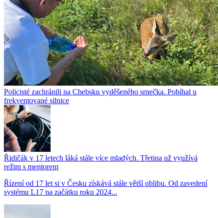
Policisté zachránili na Chebsku vyděšeného srnečka. Pobíhal u
frekventované silnice
Řidičák v 17 letech láká stále více mladých. Třetina už využívá
režim s mentorem
Řízení od 17 let si v Česku získává stále větší oblibu. Od zavedení
systému L17 na začátku roku 2024...