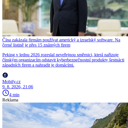
Čína zakázala firmám používat americký a izraelský software. Na
černé listině je přes 15 známých firem
Peking v lednu 2026 rozeslal neveřejnou směrnici, která nařizuje
čínským organizacím odstavit kyberbezpečnostní produkty šestnácti
západních firem a nahradit je domácími.
Mobify.cz
9. 8. 2026, 21:06
4 min
Reklama