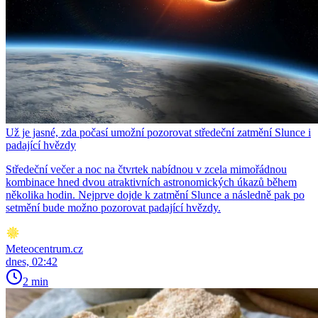
Už je jasné, zda počasí umožní pozorovat středeční zatmění Slunce i
padající hvězdy
Středeční večer a noc na čtvrtek nabídnou v zcela mimořádnou
kombinace hned dvou atraktivních astronomických úkazů během
několika hodin. Nejprve dojde k zatmění Slunce a následně pak po
setmění bude možno pozorovat padající hvězdy.
Meteocentrum.cz
dnes, 02:42
2 min