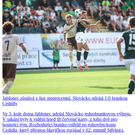
Jablonec zůstává v lize stoprocentní. Slovácko udolal 1:0 brankou
Cedidly
Ve 3. kole doma Jablonec udolal Slovácko jednobrankovou výhrou.
V utkání byly k vidění hned tři červené karty, z toho dvě pro
hostující tým. Rozhodující branku vstřelil po rohovém kopu
Cedidla, který přesnou hlavičkou rozjásal v 62. minutě Střelnici.