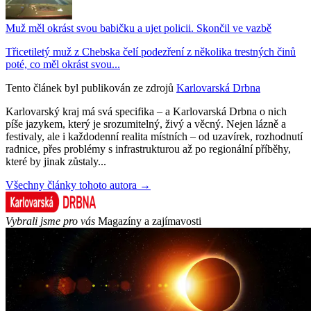
Muž měl okrást svou babičku a ujet policii. Skončil ve vazbě
Třicetiletý muž z Chebska čelí podezření z několika trestných činů
poté, co měl okrást svou...
Tento článek byl publikován ze zdrojů
Karlovarská Drbna
Karlovarský kraj má svá specifika – a Karlovarská Drbna o nich
píše jazykem, který je srozumitelný, živý a věcný. Nejen lázně a
festivaly, ale i každodenní realita místních – od uzavírek, rozhodnutí
radnice, přes problémy s infrastrukturou až po regionální příběhy,
které by jinak zůstaly...
Všechny články tohoto autora →
Vybrali jsme pro vás
Magazíny a zajímavosti