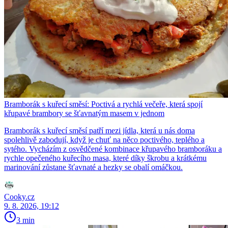
Bramborák s kuřecí směsí: Poctivá a rychlá večeře, která spojí
křupavé brambory se šťavnatým masem v jednom
Bramborák s kuřecí směsí patří mezi jídla, která u nás doma
spolehlivě zabodují, když je chuť na něco poctivého, teplého a
sytého. Vycházím z osvědčené kombinace křupavého bramboráku a
rychle opečeného kuřecího masa, které díky škrobu a krátkému
marinování zůstane šťavnaté a hezky se obalí omáčkou.
Cooky.cz
9. 8. 2026, 19:12
3 min