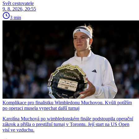
Svět cestovatele
9. 8. 2026, 20:55
3 min
Komplikace pro finalistku Wimbledonu Muchovou. Kvůli potížím
po operaci musela vynechat další turnaj
Karolína Muchová po wimbledonském finále podstoupila operační
zákrok a přišla o prestižní turnaj v Torontu. Její start na US Open
visí ve vzduchu.