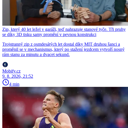
Zip, který 40 let ležel v garáži, teď nahrazuje stanové tyče. Tři pruhy
se díky 3D tisku samy promění v pevnou konstrukci
Trojstranný zip z osmdesátých let dostal díky MIT druhou šanci a
proměnil se v mechanismus, který po stažení jezdcem vytvoří nosný
rám stanu za minutu a dvacet sekund.
Mobify.cz
9. 8. 2026, 21:52
4 min