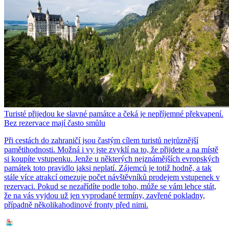
Turisté přijedou ke slavné památce a čeká je nepříjemné překvapení.
Bez rezervace mají často smůlu
Při cestách do zahraničí jsou častým cílem turistů nejrůznější
pamětihodnosti. Možná i vy jste zvyklí na to, že přijdete a na místě
si koupíte vstupenku. Jenže u některých nejznámějších evropských
památek toto pravidlo jaksi neplatí. Zájemců je totiž hodně, a tak
stále více atrakcí omezuje počet návštěvníků prodejem vstupenek v
rezervaci. Pokud se nezařídíte podle toho, může se vám lehce stát,
že na vás vyjdou už jen vyprodané termíny, zavřené pokladny,
případně několikahodinové fronty před nimi.