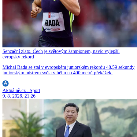
Senzační zlato. Čech je světovým šampionem, navíc vylepšil
evropský rekord
Michal Rada se stal v evropském juniorském rekordu 48,59 sekundy
juniorským mistrem světa v běhu na 400 metrů překážek.
Aktuálně.cz - Sport
9. 8. 2026, 21:26