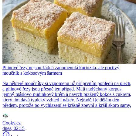
Pilinové řezy nejsou žádná zapomenutá kuriozita, ale poctivý
moučník s kokosovým šarmem
Na některé moučníky si vzpomenu už při prvním pohledu na plech,
a pilinové řezy jsou přesně ten případ. Mají nadýchaný korpus,
jemný máslovo-pudinkový krém a navrch pražený kokos s cukrem,
který jim dává typický vzhled i název. Nejraději je dělám den
předem, protože po vychlazení se krásně zpevní a krájí skoro samy.
Cooky.cz
dnes, 02:15