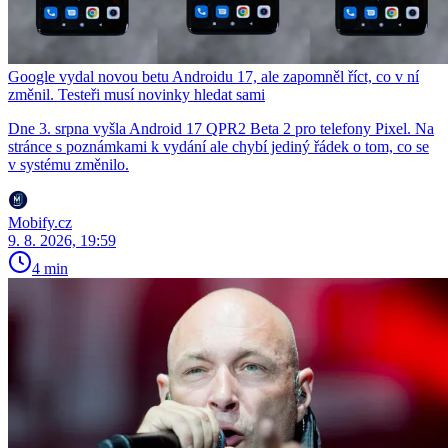
Google vydal novou betu Androidu 17, ale zapomněl říct, co v ní
změnil. Testeři musí novinky hledat sami
Dne 3. srpna vyšla Android 17 QPR2 Beta 2 pro telefony Pixel. Na
stránce s poznámkami k vydání ale chybí jediný řádek o tom, co se
v systému změnilo.
Mobify.cz
9. 8. 2026, 19:59
4 min