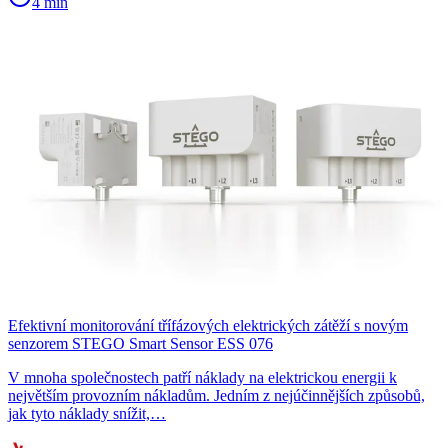
4 min
Efektivní monitorování třífázových elektrických zátěží s novým
senzorem STEGO Smart Sensor ESS 076
V mnoha společnostech patří náklady na elektrickou energii k
největším provozním nákladům. Jedním z nejúčinnějších způsobů,
jak tyto náklady snížit,…