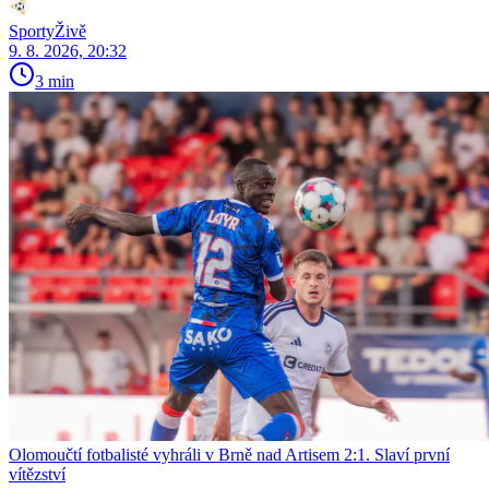
SportyŽivě
9. 8. 2026, 20:32
3 min
Olomoučtí fotbalisté vyhráli v Brně nad Artisem 2:1. Slaví první
vítězství