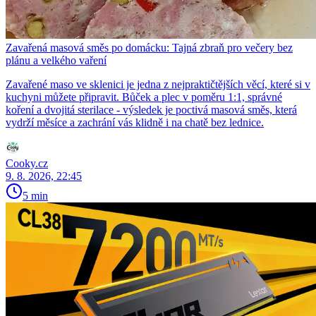
Zavařená masová směs po domácku: Tajná zbraň pro večery bez
plánu a velkého vaření
Zavařené maso ve sklenici je jedna z nejpraktičtějších věcí, které si v
kuchyni můžete připravit. Bůček a plec v poměru 1:1, správné
koření a dvojitá sterilace - výsledek je poctivá masová směs, která
vydrží měsíce a zachrání vás klidně i na chatě bez lednice.
Cooky.cz
9. 8. 2026, 22:45
5 min