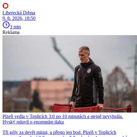
Liberecká Drbna
9. 8. 2026, 18:50
3 min
Reklama
Plzeň vedla v Teplicích 3:0 po 10 minutách a stejně nevyhrála.
Hyský mluvil o enormním tlaku
Tři góly za devět minut, a přesto jen bod. Plzeň v Teplicích