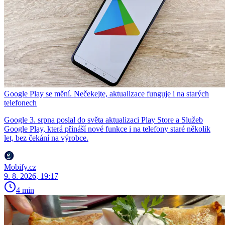
Google Play se mění. Nečekejte, aktualizace funguje i na starých
telefonech
Google 3. srpna poslal do světa aktualizaci Play Store a Služeb
Google Play, která přináší nové funkce i na telefony staré několik
let, bez čekání na výrobce.
Mobify.cz
9. 8. 2026, 19:17
4 min