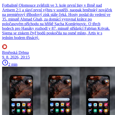
Fotbalisté Olomouce zvítězili ve 3. kole první ligy v Brně nad
Artisem 2:1 a slaví první výhru v soutěži, naopak brněnský nováček
na premiérový tříbodový zisk stále čeká. Hosty poslal do vedení ve
35. minutě Ahmad Ghali, za domácí vyrovnal krátce po
poločasovém příchodu na hřiště Sacha Komlejnovic. O třech
bodech pro Hanáky rozhodl v 87. minutě střídající Fabijan Krivak.
Sigma se ziskem čtyř bodů poskočila na osmé místo, Artis je s
jedním bodem třináctý.
Brněnská Drbna
9. 8. 2026, 20:15
2 min