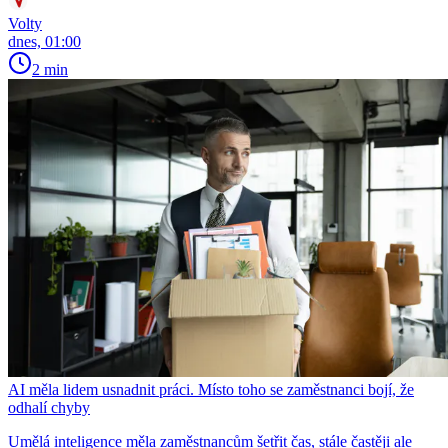
Volty
dnes, 01:00
2 min
AI měla lidem usnadnit práci. Místo toho se zaměstnanci bojí, že
odhalí chyby
Umělá inteligence měla zaměstnancům šetřit čas, stále častěji ale