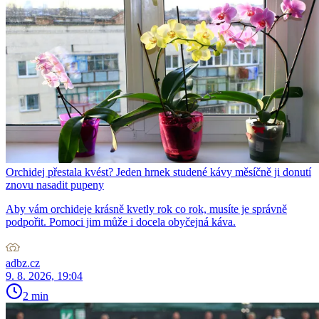
Orchidej přestala kvést? Jeden hrnek studené kávy měsíčně ji donutí
znovu nasadit pupeny
Aby vám orchideje krásně kvetly rok co rok, musíte je správně
podpořit. Pomoci jim může i docela obyčejná káva.
adbz.cz
9. 8. 2026, 19:04
2 min