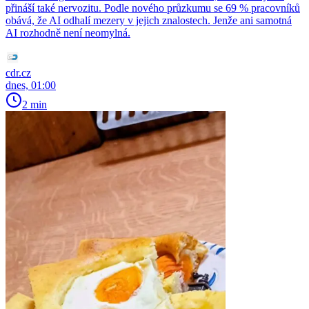
přináší také nervozitu. Podle nového průzkumu se 69 % pracovníků
obává, že AI odhalí mezery v jejich znalostech. Jenže ani samotná
AI rozhodně není neomylná.
cdr.cz
dnes, 01:00
2 min