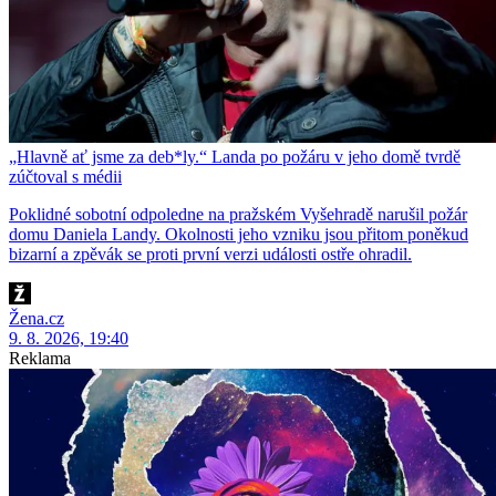
„Hlavně ať jsme za deb*ly.“ Landa po požáru v jeho domě tvrdě
zúčtoval s médii
Poklidné sobotní odpoledne na pražském Vyšehradě narušil požár
domu Daniela Landy. Okolnosti jeho vzniku jsou přitom poněkud
bizarní a zpěvák se proti první verzi události ostře ohradil.
Žena.cz
9. 8. 2026, 19:40
Reklama