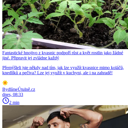
Fantastické hnojivo z kvasnic podpoří růst a květ rostlin jako žádné
jiné. Připravit jej zvládne každý
Přemýšleli jste někdy nad tím, jak lze využít kvasnice mimo koláčů,
knedlíků a pečiva? Lze jej využít v kuchyni, ale i na zahradě!
BydlímeÚtulně.cz
dnes, 08:33
2 min