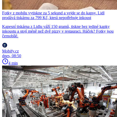
Fotky z mobilu vytiskne za 5 sekund a vejde se do kapsy. Lidl
prodává tiskárnu za 799 Kč, která nepotřebuje inkoust
Kapesní tiskárna z Lidlu váží 150 gramů, tiskne bez jediné kapky
inkoustu a stojí méně než dvě pizzy v restauraci. Háček? Fotky jsou
černobílé.
Mobify.cz
dnes, 08:50
4 min