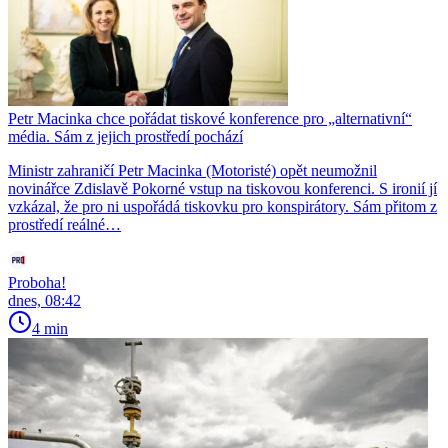
Petr Macinka chce pořádat tiskové konference pro „alternativní“
média. Sám z jejich prostředí pochází
Ministr zahraničí Petr Macinka (Motoristé) opět neumožnil
novinářce Zdislavě Pokorné vstup na tiskovou konferenci. S ironií jí
vzkázal, že pro ni uspořádá tiskovku pro konspirátory. Sám přitom z
prostředí reálné…
Proboha!
dnes, 08:42
4 min