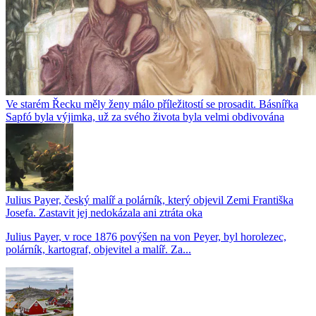
Ve starém Řecku měly ženy málo příležitostí se prosadit. Básnířka
Sapfó byla výjimka, už za svého života byla velmi obdivována
Julius Payer, český malíř a polárník, který objevil Zemi Františka
Josefa. Zastavit jej nedokázala ani ztráta oka
Julius Payer, v roce 1876 povýšen na von Peyer, byl horolezec,
polárník, kartograf, objevitel a malíř. Za...