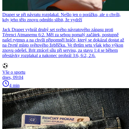
Draper se při návratu rozplakal. Nešlo jen o porážku, ale o chvíli,
kdy jeho tělo znovu odmítlo slíbit, že vydrží
Jack Draper vyhrál druhý set svého návratového zápasu proti
Térenci Atmanemu 6:2. Měl za sebou pomalý začátek, postupně
našel rytmus a na chvíli připomněl hráče, který se dokázal dostat až
na čtvrté místo světového žebříčku. Ve třetím setu však jeho výkon
znovu odešel. Brit ztrácel sílu při servisu, za stavu 1:4 se během
přestávky rozplakal a nakonec prohrál 3:6, 6:2, 2:6.
Vše o sportu
dnes, 09:04
4 min