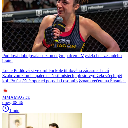
Pudilová dobojovala se zlomeným palcem. Myslela i na zesnulého
bratra
Lucie Pudilová si ve druhém kole titulového zápasu s Lucií
Szabovou zlomila palec na šesti místech, přesto vydržela všech pět
kol. Po úspěšné operaci popsala i osobní význam večera na Štvanici.
MMAMAG.cz
dnes, 08:46
1 min