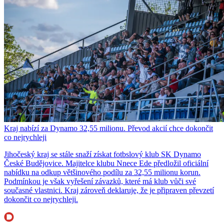
Kraj nabízí za Dynamo 32,55 milionu. Převod akcií chce dokončit
co nejrychleji
Jihočeský kraj se stále snaží získat fotbslový klub SK Dynamo
České Budějovice. Majitelce klubu Nnece Ede předložil oficiální
nabídku na odkup většinového podílu za 32,55 milionu korun.
Podmínkou je však vyřešení závazků, které má klub vůči své
současné vlastnici. Kraj zároveň deklaruje, že je připraven převzetí
dokončit co nejrychleji.