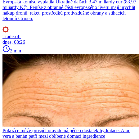
Evropská komise vyplatila Ukrajině dalších 3,47 miliardy eur (83,97
miliardy Kč). Peníze z obranné části evropského úvěru mají urychlit
nákup dronů, raket, prostředků protivzdušné obrany a stíhacích
letounů Gripen.
Trade-off
dnes, 08:26
2 min
Pokožce může prospět pravidelná péče i dostatek hydratace. Aloe
vera a banán patří mezi oblíbené domácí ingredience