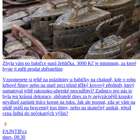
Zbyla vám po babičce stará žehlička. 3000 Kč je minimum, za které
byste ji měli prodat sběratelům
Vzpomenete si ještě na prázdniny u babičky na chalupě, kde v rohu
krbové římsy nebo na staré peci trůnil těžký kovový předmět, který
pamatoval ještě rakousko-uherské mocnářství? Zatímco pro nás to
byla jen krásná dekorace, sběratelé dnes za ty nejvzácnější kousky
neváhají zaplatit tisíce korun na ruku. Jak ale poznat, zda se vám na
půdě práší na bezcenný kus litiny, nebo na skutečný unikát, jehož
cena šplhá do nečekaných výšin?
FAJNTIP.cz
dnes, 08:30