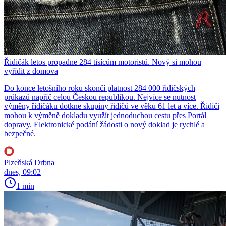
Řidičák letos propadne 284 tisícům motoristů. Nový si mohou
vyřídit z domova
Do konce letošního roku skončí platnost 284 000 řidičských
průkazů napříč celou Českou republikou. Nejvíce se nutnost
výměny řidičáku dotkne skupiny řidičů ve věku 61 let a více. Řidiči
mohou k výměně dokladu využít jednoduchou cestu přes Portál
dopravy. Elektronické podání žádosti o nový doklad je rychlé a
bezpečné.
Plzeňská Drbna
dnes, 09:02
1 min