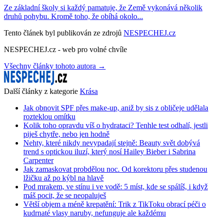
Ze základní školy si každý pamatuje, že Země vykonává několik
druhů pohybu. Kromě toho, že obíhá okolo...
Tento článek byl publikován ze zdrojů
NESPECHEJ.cz
NESPECHEJ.cz - web pro volné chvíle
Všechny články tohoto autora →
Další články z kategorie
Krása
Jak obnovit SPF přes make-up, aniž by sis z obličeje udělala
rozteklou omítku
Kolik toho opravdu víš o hydrataci? Tenhle test odhalí, jestli
piješ chytře, nebo jen hodně
Nehty, které nikdy nevypadají stejně: Beauty svět dobývá
trend s optickou iluzí, který nosí Hailey Bieber i Sabrina
Carpenter
Jak zamaskovat probdělou noc. Od korektoru přes studenou
lžičku až po kýbl na hlavě
Pod mrakem, ve stínu i ve vodě: 5 míst, kde se spálíš, i když
máš pocit, že se neopaluješ
Větší objem a méně krepatění: Trik z TikToku obrací péči o
kudrnaté vlasy naruby, nefunguje ale každému