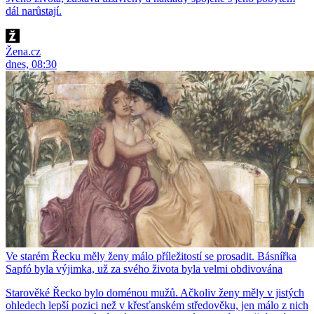
dál narůstají.
Žena.cz
dnes, 08:30
Ve starém Řecku měly ženy málo příležitostí se prosadit. Básnířka
Sapfó byla výjimka, už za svého života byla velmi obdivována
Starověké Řecko bylo doménou mužů. Ačkoliv ženy měly v jistých
ohledech lepší pozici než v křesťanském středověku, jen málo z nich