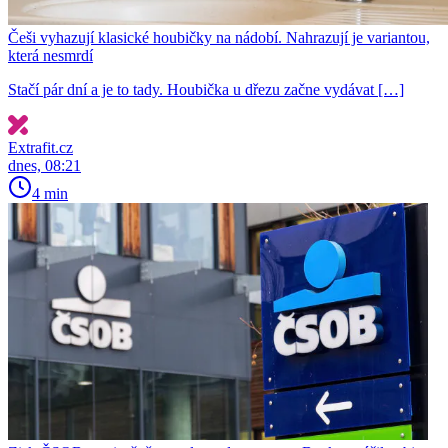
Češi vyhazují klasické houbičky na nádobí. Nahrazují je variantou,
která nesmrdí
Stačí pár dní a je to tady. Houbička u dřezu začne vydávat […]
Extrafit.cz
dnes, 08:21
4 min