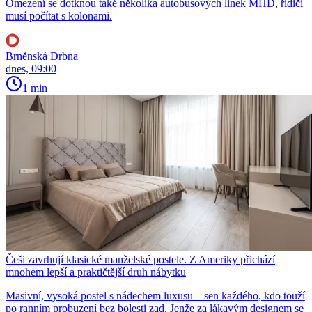
Omezení se dotknou také několika autobusových linek MHD, řidiči
musí počítat s kolonami.
Brněnská Drbna
dnes, 09:00
1 min
Češi zavrhují klasické manželské postele. Z Ameriky přichází
mnohem lepší a praktičtější druh nábytku
Masivní, vysoká postel s nádechem luxusu – sen každého, kdo touží
po ranním probuzení bez bolesti zad. Jenže za lákavým designem se