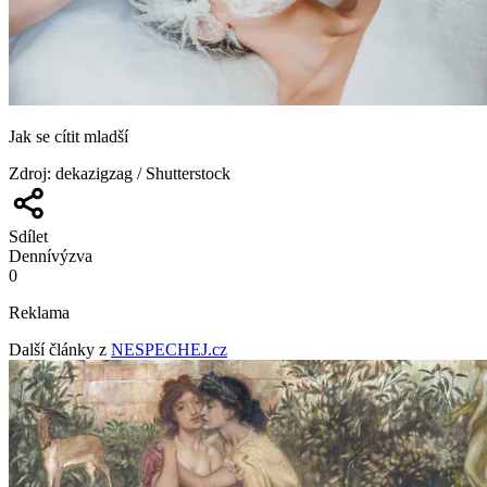
Jak se cítit mladší
Zdroj
:
dekazigzag / Shutterstock
Sdílet
Denní
výzva
0
Reklama
Další články z
NESPECHEJ.cz