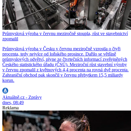
Průmyslová výroba v červnu meziročně stoupla, růst ve stavebnictví
zpomalil
Průmyslová výroba v Česku v červnu meziročně vzrostla o čtyři
procenta, tedy nejvíce od loňského prosince. Dařilo se většině
průmyslových odvětví, plyne ze čtvrtečních informací zveřejněných
Českého statistického úřadu (ČSÚ). Meziroční růst stavební výroby
v červnu zpomalil z květnových 4,4 procenta na rovná dvě procenta.
Zahraniční obchod pak skončil v červnu přebytkem 15,5 miliardy
korun.
Aktuálně.cz - Zprávy
dnes, 08:49
Reklama