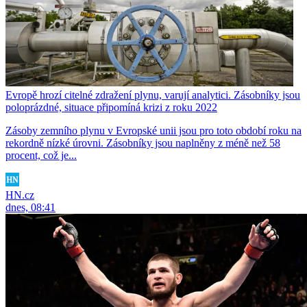
Evropě hrozí citelné zdražení plynu, varují analytici. Zásobníky jsou
poloprázdné, situace připomíná krizi z roku 2022
Zásoby zemního plynu v Evropské unii jsou pro toto období roku na
rekordně nízké úrovni. Zásobníky jsou naplněny z méně než 58
procent, což je...
HN.cz
dnes, 08:41