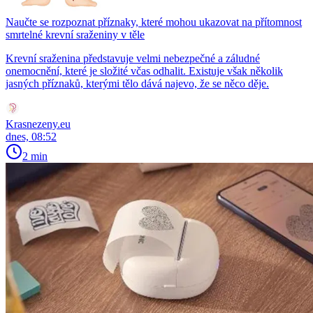
Naučte se rozpoznat příznaky, které mohou ukazovat na přítomnost
smrtelné krevní sraženiny v těle
Krevní sraženina představuje velmi nebezpečné a záludné
onemocnění, které je složité včas odhalit. Existuje však několik
jasných příznaků, kterými tělo dává najevo, že se něco děje.
Krasnezeny.eu
dnes, 08:52
2 min