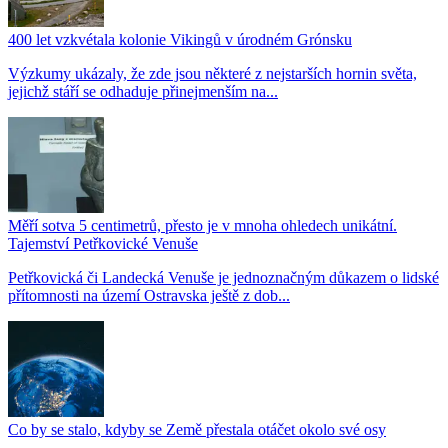
400 let vzkvétala kolonie Vikingů v úrodném Grónsku
Výzkumy ukázaly, že zde jsou některé z nejstarších hornin světa,
jejichž stáří se odhaduje přinejmenším na...
Měří sotva 5 centimetrů, přesto je v mnoha ohledech unikátní.
Tajemství Petřkovické Venuše
Petřkovická či Landecká Venuše je jednoznačným důkazem o lidské
přítomnosti na území Ostravska ještě z dob...
Co by se stalo, kdyby se Země přestala otáčet okolo své osy