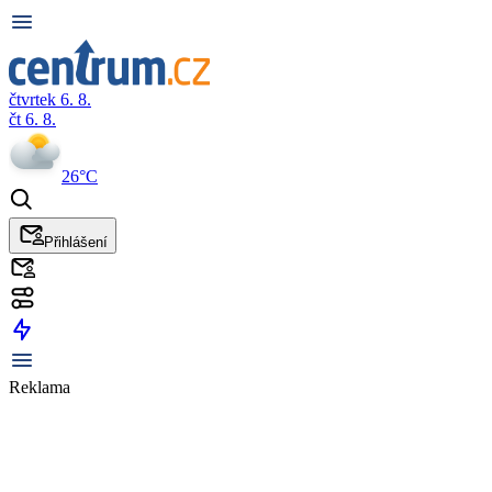
čtvrtek 6. 8.
čt 6. 8.
26°C
Přihlášení
Reklama