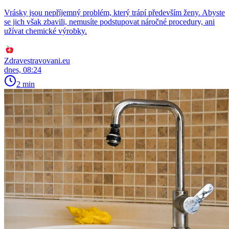
Vrásky jsou nepříjemný problém, který trápí především ženy. Abyste
se jich však zbavili, nemusíte podstupovat náročné procedury, ani
užívat chemické výrobky.
Zdravestravovani.eu
dnes, 08:24
2 min