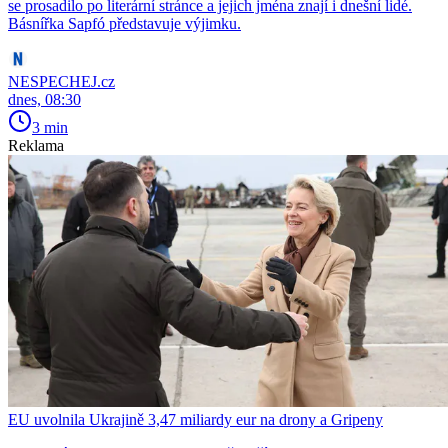
se prosadilo po literární stránce a jejich jména znají i dnešní lidé.
Básnířka Sapfó představuje výjimku.
NESPECHEJ.cz
dnes, 08:30
3 min
Reklama
EU uvolnila Ukrajině 3,47 miliardy eur na drony a Gripeny