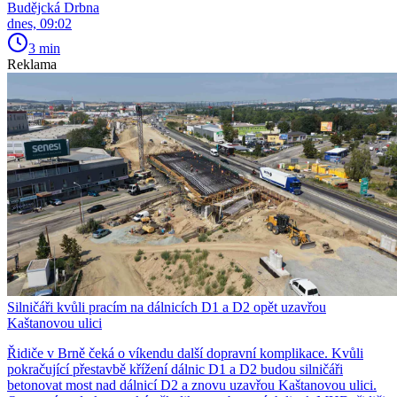
Budějcká Drbna
dnes, 09:02
3 min
Reklama
Silničáři kvůli pracím na dálnicích D1 a D2 opět uzavřou
Kaštanovou ulici
Řidiče v Brně čeká o víkendu další dopravní komplikace. Kvůli
pokračující přestavbě křížení dálnic D1 a D2 budou silničáři
betonovat most nad dálnicí D2 a znovu uzavřou Kaštanovou ulici.