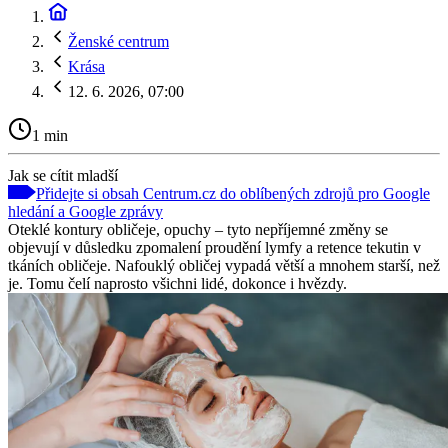
Ženské centrum
Krása
12. 6. 2026, 07:00
1 min
Jak se cítit mladší
Přidejte si obsah Centrum.cz do oblíbených zdrojů pro Google
hledání a Google zprávy
Oteklé kontury obličeje, opuchy – tyto nepříjemné změny se
objevují v důsledku zpomalení proudění lymfy a retence tekutin v
tkáních obličeje. Nafouklý obličej vypadá větší a mnohem starší, než
je. Tomu čelí naprosto všichni lidé, dokonce i hvězdy.