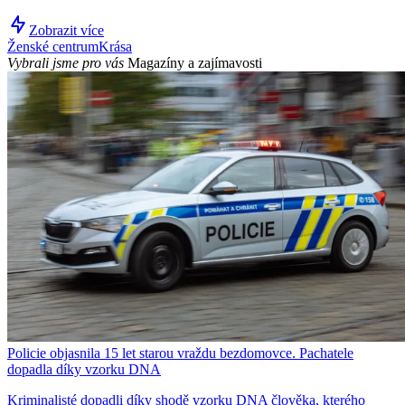
Zobrazit více
Ženské centrum
Krása
Vybrali jsme pro vás
Magazíny a zajímavosti
Policie objasnila 15 let starou vraždu bezdomovce. Pachatele
dopadla díky vzorku DNA
Kriminalisté dopadli díky shodě vzorku DNA člověka, kterého