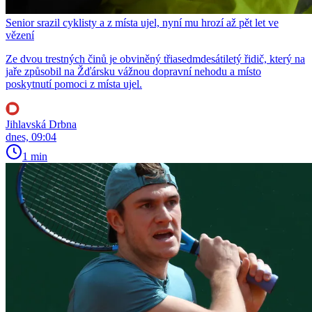
Senior srazil cyklisty a z místa ujel, nyní mu hrozí až pět let ve
vězení
Ze dvou trestných činů je obviněný třiasedmdesátiletý řidič, který na
jaře způsobil na Žďársku vážnou dopravní nehodu a místo
poskytnutí pomoci z místa ujel.
Jihlavská Drbna
dnes, 09:04
1 min