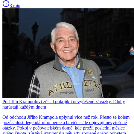
3 min
Po Jiřím Krampolovi zůstal pokojík i nevyřešené závazky. Dluhy
narůstají každým dnem
Od odchodu Jiřího Krampola uplynul více než rok. Přesto se kolem
pozůstalosti legendárního herce a baviče stále objevují nevyřešené
otázky. Pokoj v pečovatelském domě, kde prožil poslední měsíce
svého života, zůstává uzavřený a náklady spojené s jeho pobytem