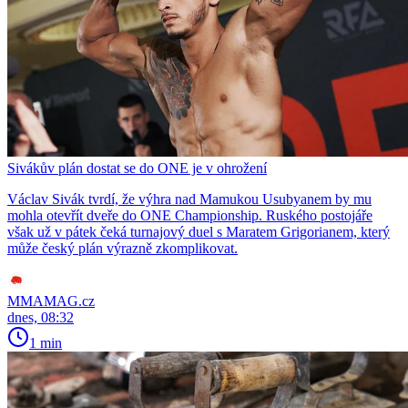
Sivákův plán dostat se do ONE je v ohrožení
Václav Sivák tvrdí, že výhra nad Mamukou Usubyanem by mu
mohla otevřít dveře do ONE Championship. Ruského postojáře
však už v pátek čeká turnajový duel s Maratem Grigorianem, který
může český plán výrazně zkomplikovat.
MMAMAG.cz
dnes, 08:32
1 min