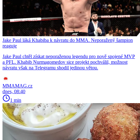
Jake Paul láká Khabiba k návratu do MMA. Neporažený šampion
reaguje
Jake Paul chtěl získat neporaženou legendu pro nově spojené MVP
a PFL. Khabib Nurmagomedov sice projekt pochválil, možnost
návratu však na Telegramu shodil jedinou větou.
MMAMAG.cz
dnes, 08:40
1 min