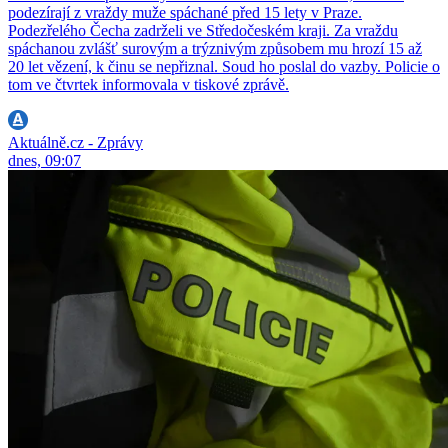
podezírají z vraždy muže spáchané před 15 lety v Praze.
Podezřelého Čecha zadrželi ve Středočeském kraji. Za vraždu
spáchanou zvlášť surovým a trýznivým způsobem mu hrozí 15 až
20 let vězení, k činu se nepřiznal. Soud ho poslal do vazby. Policie o
tom ve čtvrtek informovala v tiskové zprávě.
Aktuálně.cz - Zprávy
dnes, 09:07