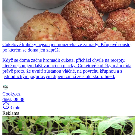
Cuketové kuličky nejsou jen nouzovka ze zahrady: Křupavé sousto,
po kterém se doma jen zapráší
Když se doma začne hromadit cuketa, přichází chvíle na recepty,
které nejsou jen další variací na placky. Cuketové kuličky mám ráda
právě proto, že uvnitř zůstanou vláčné, na povrchu křupnou a s
jednoduchým jogurtovým dipem zmizí ze stolu skoro hned.
Cooky.cz
dnes, 08:38
3 min
Reklama