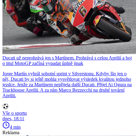
Ducati už neprohrává jen s Martínem. Prohrává s celou Aprilií a boj
o titul MotoGP začíná vypadat úplně jinak
Jorge Martín vyhrál sobotní sprint v Silverstonu. Kdyby šlo jen o
něj, Ducati by si ještě mohla vysvětlovat výsledek kvalitou jednoho
jezdce. Jenže za Martínem nepřijela další Ducati. Přijel Ai Ogura na
Trackhouse Aprilii. A za ním Marco Bezzecchi na druhé tovární
Aprilii.
Vše o sportu
dnes, 18:11
4 min
Reklama