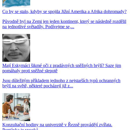
Co by se stalo, kdyby se spojila Jižní Amerika a Afrika dohromady?
Původně byl na Zemi jen jeden kontinent, který se následně rozdělil
na jednotlivé světadíly. Podívejme se,...
Mají Eskymáci šikmé oči z pradávných sněžných brýlí? Saze jim
pomáhaly proti sněžné slepotě
Jsou důležitým příkladem jednoho z nejstarších typů ochranných
brýlí na světě, některé pocházejí již z...
Konzultační hodiny na univerzitě v Řezně provádějí zvířata.
Poptávka je vysoká