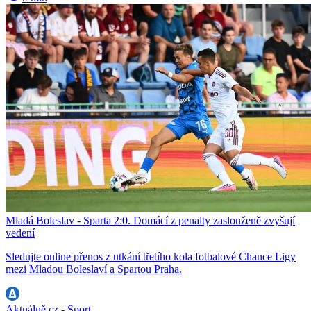
Mladá Boleslav - Sparta 2:0. Domácí z penalty zaslouženě zvyšují
vedení
Sledujte online přenos z utkání třetího kola fotbalové Chance Ligy
mezi Mladou Boleslaví a Spartou Praha.
Aktuálně.cz - Sport