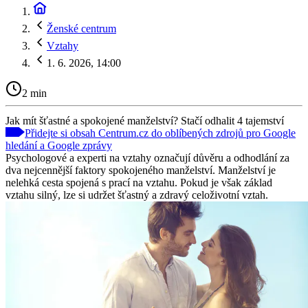
Ženské centrum
Vztahy
1. 6. 2026, 14:00
2 min
Jak mít šťastné a spokojené manželství? Stačí odhalit 4 tajemství
Přidejte si obsah Centrum.cz do oblíbených zdrojů pro Google
hledání a Google zprávy
Psychologové a experti na vztahy označují důvěru a odhodlání za
dva nejcennější faktory spokojeného manželství. Manželství je
nelehká cesta spojená s prací na vztahu. Pokud je však základ
vztahu silný, lze si udržet šťastný a zdravý celoživotní vztah.