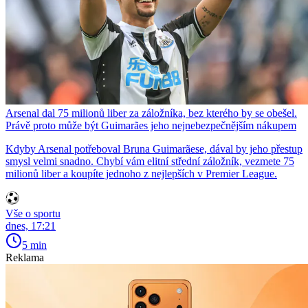
Arsenal dal 75 milionů liber za záložníka, bez kterého by se obešel.
Právě proto může být Guimarães jeho nejnebezpečnějším nákupem
Kdyby Arsenal potřeboval Bruna Guimarãese, dával by jeho přestup
smysl velmi snadno. Chybí vám elitní střední záložník, vezmete 75
milionů liber a koupíte jednoho z nejlepších v Premier League.
Vše o sportu
dnes, 17:21
5 min
Reklama