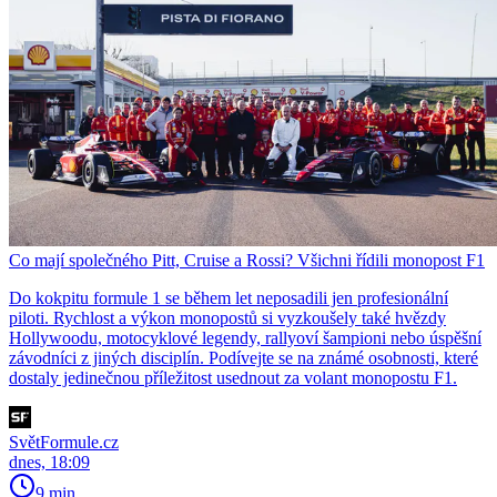
Co mají společného Pitt, Cruise a Rossi? Všichni řídili monopost F1
Do kokpitu formule 1 se během let neposadili jen profesionální
piloti. Rychlost a výkon monopostů si vyzkoušely také hvězdy
Hollywoodu, motocyklové legendy, rallyoví šampioni nebo úspěšní
závodníci z jiných disciplín. Podívejte se na známé osobnosti, které
dostaly jedinečnou příležitost usednout za volant monopostu F1.
SvětFormule.cz
dnes, 18:09
9 min