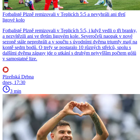
Fotbalisté Plzně remizovali v Teplicích 5:5 a nevyhráli ani třetí
ligové kolo
Fotbalisté Plzně remizovali v Teplicích 5:5, i když vedli o tři branky,
a nezvítězili ani ve třetím ligovém kole. Severočeši naopak v nové
sezoně stále neprohráli a v součtu s úvodními dvěma triumfy mají na
kontě sedm bodů. O trefy se postaralo 10 různých střelců, spolu s
dalšími dvěma zápasy jde o utkání s druhým nejvyšším počtem gólů
v samostatné lize.
Plzeňská Drbna
dnes, 17:30
3 min