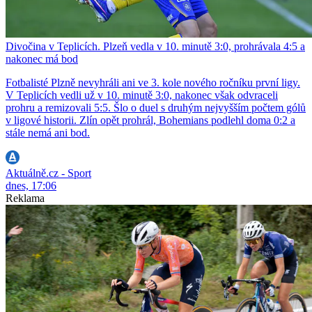
Divočina v Teplicích. Plzeň vedla v 10. minutě 3:0, prohrávala 4:5 a
nakonec má bod
Fotbalisté Plzně nevyhráli ani ve 3. kole nového ročníku první ligy.
V Teplicích vedli už v 10. minutě 3:0, nakonec však odvraceli
prohru a remizovali 5:5. Šlo o duel s druhým nejvyšším počtem gólů
v ligové historii. Zlín opět prohrál, Bohemians podlehl doma 0:2 a
stále nemá ani bod.
Aktuálně.cz - Sport
dnes, 17:06
Reklama