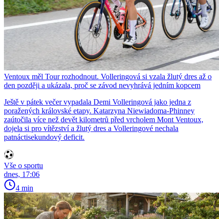
Ventoux měl Tour rozhodnout. Volleringová si vzala žlutý dres až o
den později a ukázala, proč se závod nevyhrává jedním kopcem
Ještě v pátek večer vypadala Demi Volleringová jako jedna z
poražených královské etapy. Katarzyna Niewiadoma-Phinney
zaútočila více než devět kilometrů před vrcholem Mont Ventoux,
dojela si pro vítězství a žlutý dres a Volleringové nechala
patnáctisekundový deficit.
Vše o sportu
dnes, 17:06
4 min