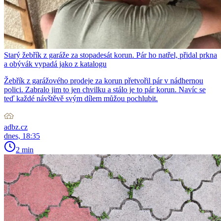
Starý žebřík z garáže za stopadesát korun. Pár ho natřel, přidal prkna
a obývák vypadá jako z katalogu
Žebřík z garážového prodeje za korun přetvořil pár v nádhernou
polici. Zabralo jim to jen chvilku a stálo je to pár korun. Navíc se
teď každé návštěvě svým dílem můžou pochlubit.
adbz.cz
dnes, 18:35
2 min