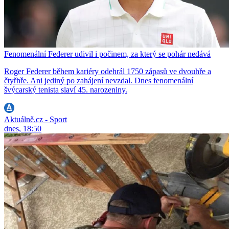
Fenomenální Federer udivil i počinem, za který se pohár nedává
Roger Federer během kariéry odehrál 1750 zápasů ve dvouhře a
čtyřhře. Ani jediný po zahájení nevzdal. Dnes fenomenální
švýcarský tenista slaví 45. narozeniny.
Aktuálně.cz - Sport
dnes, 18:50