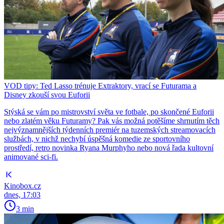
VOD tipy: Ted Lasso trénuje Extraktory, vrací se Futurama a
Disney zkouší svou Euforii
Stýská se vám po mistrovství světa ve fotbale, po skončené Euforii
nebo zlatém věku Futuramy? Pak vás možná potěšíme shrnutím těch
nejvýznamnějších týdenních premiér na tuzemských streamovacích
službách, v nichž nechybí úspěšná komedie ze sportovního
prostředí, retro novinka Ryana Murphyho nebo nová řada kultovní
animované sci-fi.
Kinobox.cz
dnes, 17:03
3 min