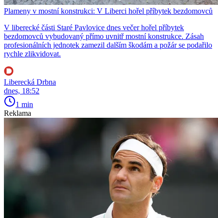
Plameny v mostní konstrukci: V Liberci hořel příbytek bezdomovců
V liberecké části Staré Pavlovice dnes večer hořel příbytek
bezdomovců vybudovaný přímo uvnitř mostní konstrukce. Zásah
profesionálních jednotek zamezil dalším škodám a požár se podařilo
rychle zlikvidovat.
Liberecká Drbna
dnes, 18:52
1 min
Reklama