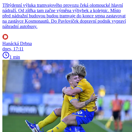
Třítýdenní výluka tramvajového provozu čeká olomoucké hlavní
nádraží. Od zítřka tam začne výměna výhybek a kolejnic. Místo
před nádražní budovou budou tramvaje do konce srpna zastavovat
na zastávce Kosmonautů. Do Pavloviček dopravní podnik vypraví
náhradní autobusy.
Hanácká Drbna
dnes, 17:11
1 min