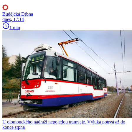
Budějcká Drbna
dnes, 17:14
1 min
U olomouckého nádraží nepojedou tramvaje. Výluka potrvá až do
konce srpna