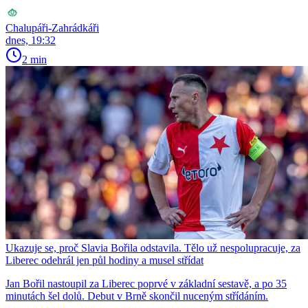
Chalupáři-Zahrádkáři
dnes, 19:32
2 min
Ukazuje se, proč Slavia Bořila odstavila. Tělo už nespolupracuje, za
Liberec odehrál jen půl hodiny a musel střídat
Jan Bořil nastoupil za Liberec poprvé v základní sestavě, a po 35
minutách šel dolů. Debut v Brně skončil nuceným střídáním.