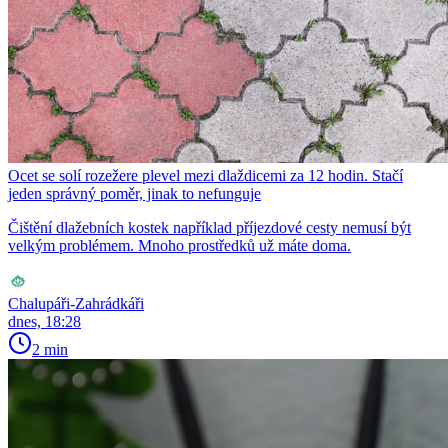
Ocet se solí rozežere plevel mezi dlaždicemi za 12 hodin. Stačí
jeden správný poměr, jinak to nefunguje
Čištění dlažebních kostek například příjezdové cesty nemusí být
velkým problémem. Mnoho prostředků už máte doma.
Chalupáři-Zahrádkáři
dnes, 18:28
2 min