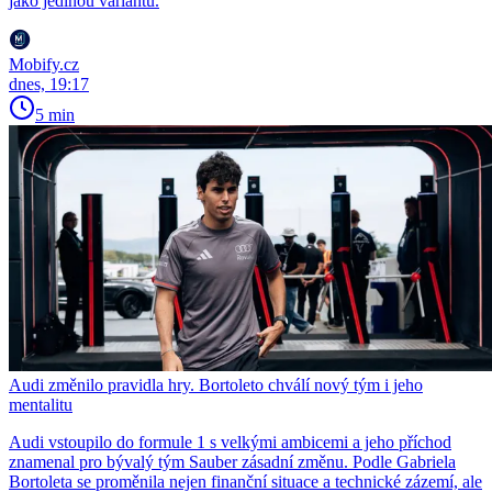
jako jedinou variantu.
Mobify.cz
dnes, 19:17
5 min
Audi změnilo pravidla hry. Bortoleto chválí nový tým i jeho
mentalitu
Audi vstoupilo do formule 1 s velkými ambicemi a jeho příchod
znamenal pro bývalý tým Sauber zásadní změnu. Podle Gabriela
Bortoleta se proměnila nejen finanční situace a technické zázemí, ale