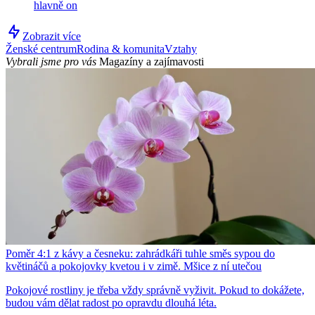
hlavně on
Zobrazit více
Ženské centrum
Rodina & komunita
Vztahy
Vybrali jsme pro vás
Magazíny a zajímavosti
Poměr 4:1 z kávy a česneku: zahrádkáři tuhle směs sypou do
květináčů a pokojovky kvetou i v zimě. Mšice z ní utečou
Pokojové rostliny je třeba vždy správně vyživit. Pokud to dokážete,
budou vám dělat radost po opravdu dlouhá léta.