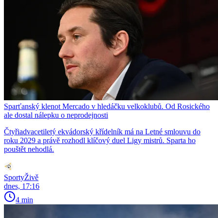
Sparťanský klenot Mercado v hledáčku velkoklubů. Od Rosického
ale dostal nálepku o neprodejnosti
Čtyřiadvacetiletý ekvádorský křídelník má na Letné smlouvu do
roku 2029 a právě rozhodl klíčový duel Ligy mistrů. Sparta ho
pouštět nehodlá.
SportyŽivě
dnes, 17:16
4 min