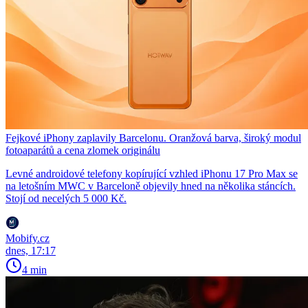
Fejkové iPhony zaplavily Barcelonu. Oranžová barva, široký modul
fotoaparátů a cena zlomek originálu
Levné androidové telefony kopírující vzhled iPhonu 17 Pro Max se
na letošním MWC v Barceloně objevily hned na několika stáncích.
Stojí od necelých 5 000 Kč.
Mobify.cz
dnes, 17:17
4 min