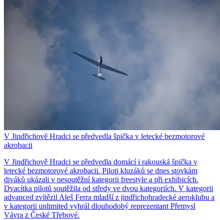
V Jindřichově Hradci se předvedla špička v letecké bezmotorové
akrobacii
V Jindřichově Hradci se předvedla domácí i rakouská špička v
letecké bezmotorové akrobacii. Piloti kluzáků se dnes stovkám
diváků ukázali v nesoutěžní kategorii freestyle a při exhibicích.
Dvacítka pilotů soutěžila od středy ve dvou kategoriích. V kategorii
advanced zvítězil Aleš Ferra mladší z jindřichohradecké aeroklubu a
v kategorii unlimited vyhrál dlouhodobý reprezentant Přemysl
Vávra z České Třebové.