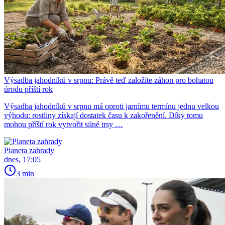
Výsadba jahodníků v srpnu: Právě teď založíte záhon pro bohatou
úrodu příští rok
Výsadba jahodníků v srpnu má oproti jarnímu termínu jednu velkou
výhodu: rostliny získají dostatek času k zakořenění. Díky tomu
mohou příští rok vytvořit silné trsy …
Planeta zahrady
dnes, 17:05
3 min