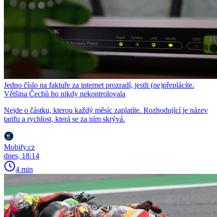
Jedno číslo na faktuře za internet prozradí, jestli (ne)přeplácíte.
Většina Čechů ho nikdy nekontrolovala
Nejde o částku, kterou každý měsíc zaplatíte. Rozhodující je název
tarifu a rychlost, která se za ním skrývá.
Mobify.cz
dnes, 18:14
4 min