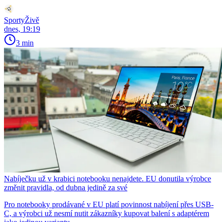
SportyŽivě
dnes, 19:19
3 min
Nabíječku už v krabici notebooku nenajdete. EU donutila výrobce
změnit pravidla, od dubna jedině za své
Pro notebooky prodávané v EU platí povinnost nabíjení přes USB-
C, a výrobci už nesmí nutit zákazníky kupovat balení s adaptérem