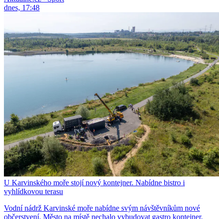
dnes, 17:48
U Karvinského moře stojí nový kontejner. Nabídne bistro i
vyhlídkovou terasu
Vodní nádrž Karvinské moře nabídne svým návštěvníkům nové
občerstvení. Město na místě nechalo vybudovat gastro kontejner.