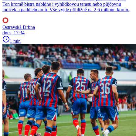
Ten kromě bistra nabídne i vyhlídkovou terasu nebo půjčovnu
lodiček a paddleboardů. Vše vyjde přibližně na 2,6 milionu korun.
Ostravská Drbna
dnes, 17:34
1 min