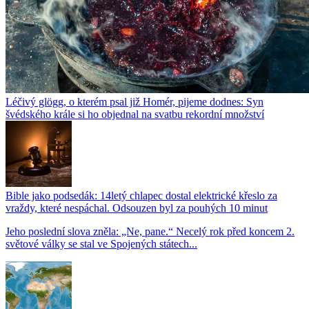
Léčivý glögg, o kterém psal již Homér, pijeme dodnes: Syn
švédského krále si ho objednal na svatbu rekordní množství
Bible jako podsedák: 14letý chlapec dostal elektrické křeslo za
vraždy, které nespáchal. Odsouzen byl za pouhých 10 minut
Jeho poslední slova zněla: „Ne, pane.“ Necelý rok před koncem 2.
světové války se stal ve Spojených státech...