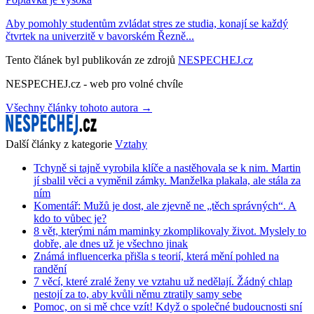
Aby pomohly studentům zvládat stres ze studia, konají se každý
čtvrtek na univerzitě v bavorském Řezně...
Tento článek byl publikován ze zdrojů
NESPECHEJ.cz
NESPECHEJ.cz - web pro volné chvíle
Všechny články tohoto autora →
Další články z kategorie
Vztahy
Tchyně si tajně vyrobila klíče a nastěhovala se k nim. Martin
jí sbalil věci a vyměnil zámky. Manželka plakala, ale stála za
ním
Komentář: Mužů je dost, ale zjevně ne „těch správných“. A
kdo to vůbec je?
8 vět, kterými nám maminky zkomplikovaly život. Myslely to
dobře, ale dnes už je všechno jinak
Známá influencerka přišla s teorií, která mění pohled na
randění
7 věcí, které zralé ženy ve vztahu už nedělají. Žádný chlap
nestojí za to, aby kvůli němu ztratily samy sebe
Pomoc, on si mě chce vzít! Když o společné budoucnosti sní