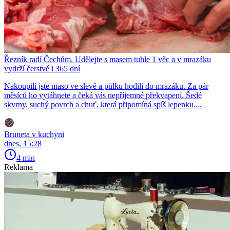
Řezník radí Čechům. Udělejte s masem tuhle 1 věc a v mrazáku
vydrží čerstvé i 365 dní
Nakoupili jste maso ve slevě a půlku hodili do mrazáku. Za pár
měsíců ho vytáhnete a čeká vás nepříjemné překvapení. Šedé
skvrny, suchý povrch a chuť, která připomíná spíš lepenku....
Bruneta v kuchyni
dnes, 15:28
4 min
Reklama