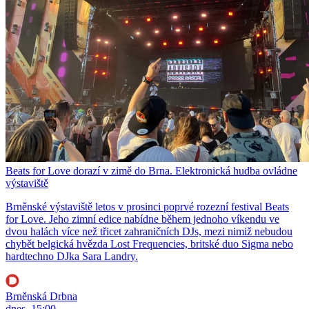
Beats for Love dorazí v zimě do Brna. Elektronická hudba ovládne
výstaviště
Brněnské výstaviště letos v prosinci poprvé rozezní festival Beats
for Love. Jeho zimní edice nabídne během jednoho víkendu ve
dvou halách více než třicet zahraničních DJs, mezi nimiž nebudou
chybět belgická hvězda Lost Frequencies, britské duo Sigma nebo
hardtechno DJka Sara Landry.
Brněnská Drbna
dnes, 15:00