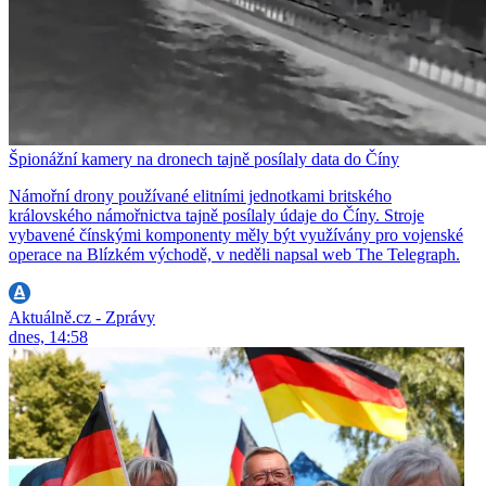
Špionážní kamery na dronech tajně posílaly data do Číny
Námořní drony používané elitními jednotkami britského
královského námořnictva tajně posílaly údaje do Číny. Stroje
vybavené čínskými komponenty měly být využívány pro vojenské
operace na Blízkém východě, v neděli napsal web The Telegraph.
Aktuálně.cz - Zprávy
dnes, 14:58