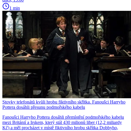
1 min
Stovky telefonátů kvůli hrobu fiktivního skřítka. Fanoušci Harryho
Pottera dosáhli přesunu podmořského kabelu
Fanoušci Harryho Pottera dosáhli přemístění podmořského kabelu
mezi Británií a Irskem, který stál 430 milionů liber (12,2 miliardy
Kč) a měl procházet v místě fiktivního hrobu skřítka Dobbyho,