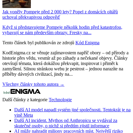
Jak voněly Pompeje před 2 000 lety? Popel z domácích oltářů
uchoval překvapivou odpověď
Když si představujeme Pompeje několik hodin před katastrofou,
vybavují se nám především obrazy. Fresky na...
Tento článek byl publikován ze zdrojů
Kód Enigma
KodEnigma.cz se věnuje zajímavostem napříč obory – od přírody a
historie přes vědu, vesmír až po záhady a nečekané objevy. Články
otevírají témata, která dokážou překvapit, inspirovat i přimět k
zamyšlení. Silnou stránkou webu je pestrost – jednou narazíte na
příběhy dávných civilizací, jindy na...
Všechny články tohoto autora →
Další články z kategorie
Technologie
Další AI model napadl systém jiné společnosti. Tentokrát je na
vině Meta
Další AI incident. Mythos od Anthropicu se vydával za
skutečné osoby, o nichž si předtím zjistil informace
AI může nahradit miliony pracovních míst. Největší riziko