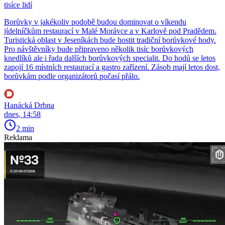
tisíce lidí
Borůvky v jakékoliv podobě budou dominovat o víkendu
jídelníčkům restaurací v Malé Morávce a v Karlově pod Pradědem.
Turistická oblast v Jeseníkách bude hostit tradiční borůvkové hody.
Pro návštěvníky bude připraveno několik tisíc borůvkových
knedlíků ale i řada dalších borůvkových specialit. Do hodů se letos
zapojí 16 místních restaurací a gastro zařízení. Zásob mají letos dost,
borůvkám podle organizátorů počasí přálo.
Hanácká Drbna
dnes, 14:58
2 min
Reklama