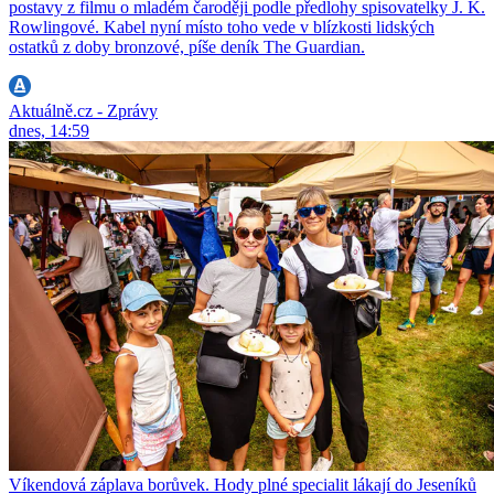
postavy z filmu o mladém čaroději podle předlohy spisovatelky J. K.
Rowlingové. Kabel nyní místo toho vede v blízkosti lidských
ostatků z doby bronzové, píše deník The Guardian.
Aktuálně.cz - Zprávy
dnes, 14:59
Víkendová záplava borůvek. Hody plné specialit lákají do Jeseníků