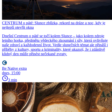
CENTRUM o páté: Slunce zblízka, rekord na dráze a noc, kdy je
nejlepší otevřít okna
Dnešní Centrum o páté se točí kolem Slunce – jako kolem zdroje
letního horka, předmětu vědeckého zkoumání i síly, která ovlivňuje
naše zdraví a každodenní život. Vedle slunečních témat ale přináší i
příběhy z kultury, sportu a kriminality, které ukazují, že i zdánlivě
klidný den může přinést nečekané zvraty.
Be Native extra
dnes, 15:00
3 min