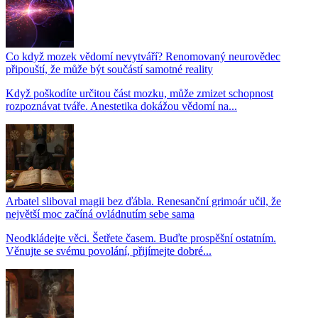
Co když mozek vědomí nevytváří? Renomovaný neurovědec
připouští, že může být součástí samotné reality
Když poškodíte určitou část mozku, může zmizet schopnost
rozpoznávat tváře. Anestetika dokážou vědomí na...
Arbatel sliboval magii bez ďábla. Renesanční grimoár učil, že
největší moc začíná ovládnutím sebe sama
Neodkládejte věci. Šetřete časem. Buďte prospěšní ostatním.
Věnujte se svému povolání, přijímejte dobré...