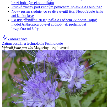
hrozí bohatým ekonomikám
Prudké změny pod klidným povrchem, splaskla AI bublina?
Nový prsten sleduje, co se děje uvnitř těla. Nepotřebuje jehlu
ani kapku krve
Co lidé přehlíželi 30 let, našla AI během 72 hodin. Tajný
model Anthropicu objevil způsob, jak prolamovat
bezpečnostní šifry
Zobrazit více
Zajímavosti
IT a technologie
Technologie
Vybrali jsme pro vás
Magazíny a zajímavosti