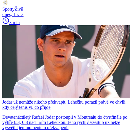
SportyŽivě
dnes, 15:13
3 min
Jodar už nemůže nikoho překvapit. Lehečku porazil právě ve chvíli,
kdy celý tenis ví, co přijde
Devatenáctiletý Rafael Jodar postoupil v Montrealu do čtvrtfinále po
výhře 6:3, 6:3 nad Jiřím Lehečkou. Jeho rychlý vzestup už nelze
vysvětlit jen momentem překvapení.