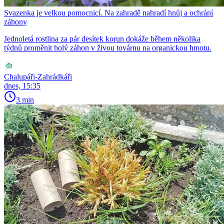
Svazenka je velkou pomocnicí. Na zahradě nahradí hnůj a ochrání
záhony
Jednoletá rostlina za pár desítek korun dokáže během několika
týdnů proměnit holý záhon v živou továrnu na organickou hmotu.
Chalupáři-Zahrádkáři
dnes, 15:35
3 min