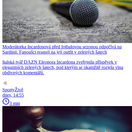
Moderátorka Incardonová před fotbalovou sezonou odpočívá na
Sardinii. Fanoušci reagují na její outfit v zelených šatech
Italská tvář DAZN Eleonora Incardona zveřejnila příspěvek v
elegantních zelených šatech, pod kterým se okamžitě rozjela vlna
obdivných komentářů.
SportyŽivě
dnes, 14:55
3 min