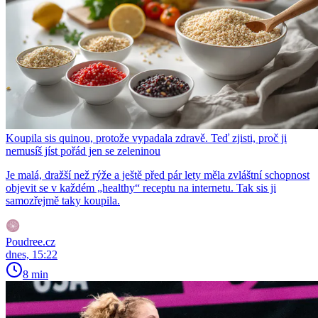
Koupila sis quinou, protože vypadala zdravě. Teď zjisti, proč ji
nemusíš jíst pořád jen se zeleninou
Je malá, dražší než rýže a ještě před pár lety měla zvláštní schopnost
objevit se v každém „healthy“ receptu na internetu. Tak sis ji
samozřejmě taky koupila.
Poudree.cz
dnes, 15:22
8 min