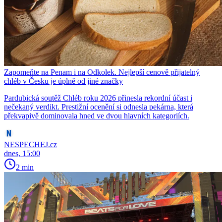
Zapomeňte na Penam i na Odkolek. Nejlepší cenově přijatelný
chléb v Česku je úplně od jiné značky
Pardubická soutěž Chléb roku 2026 přinesla rekordní účast i
nečekaný verdikt. Prestižní ocenění si odnesla pekárna, která
překvapivě dominovala hned ve dvou hlavních kategoriích.
NESPECHEJ.cz
dnes, 15:00
2 min