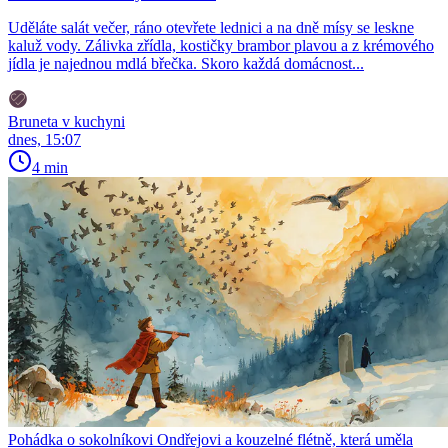
Uděláte salát večer, ráno otevřete lednici a na dně mísy se leskne
kaluž vody. Zálivka zřídla, kostičky brambor plavou a z krémového
jídla je najednou mdlá břečka. Skoro každá domácnost...
Bruneta v kuchyni
dnes, 15:07
4 min
Pohádka o sokolníkovi Ondřejovi a kouzelné flétně, která uměla