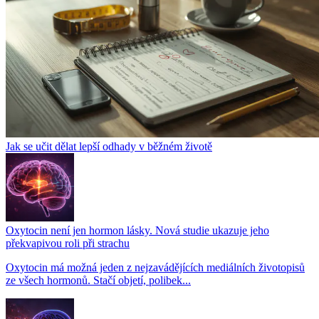
Jak se učit dělat lepší odhady v běžném životě
Oxytocin není jen hormon lásky. Nová studie ukazuje jeho
překvapivou roli při strachu
Oxytocin má možná jeden z nejzavádějících mediálních životopisů
ze všech hormonů. Stačí objetí, polibek...