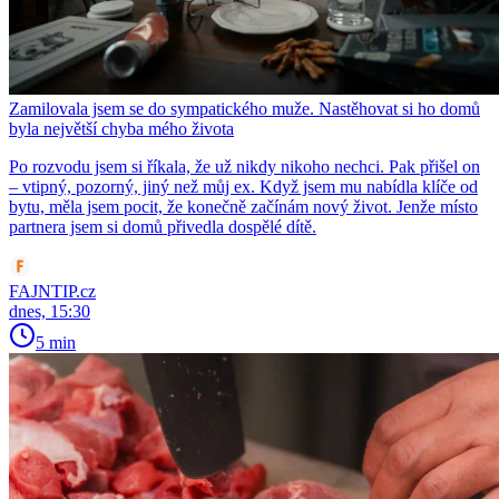
Zamilovala jsem se do sympatického muže. Nastěhovat si ho domů
byla největší chyba mého života
Po rozvodu jsem si říkala, že už nikdy nikoho nechci. Pak přišel on
– vtipný, pozorný, jiný než můj ex. Když jsem mu nabídla klíče od
bytu, měla jsem pocit, že konečně začínám nový život. Jenže místo
partnera jsem si domů přivedla dospělé dítě.
FAJNTIP.cz
dnes, 15:30
5 min