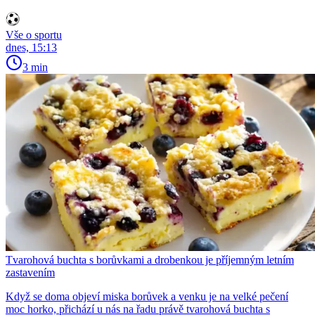
Vše o sportu
dnes, 15:13
3 min
Tvarohová buchta s borůvkami a drobenkou je příjemným letním
zastavením
Když se doma objeví miska borůvek a venku je na velké pečení
moc horko, přichází u nás na řadu právě tvarohová buchta s