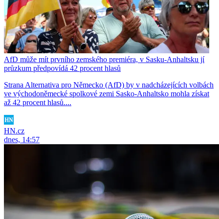
AfD může mít prvního zemského premiéra, v Sasku-Anhaltsku jí
průzkum předpovídá 42 procent hlasů
Strana Alternativa pro Německo (AfD) by v nadcházejících volbách
ve východoněmecké spolkové zemi Sasko-Anhaltsko mohla získat
až 42 procent hlasů....
HN.cz
dnes, 14:57