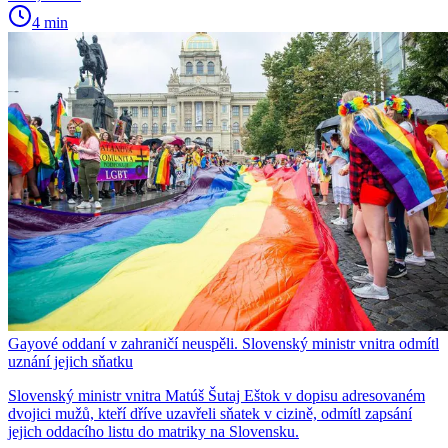
4 min
Gayové oddaní v zahraničí neuspěli. Slovenský ministr vnitra odmítl
uznání jejich sňatku
Slovenský ministr vnitra Matúš Šutaj Eštok v dopisu adresovaném
dvojici mužů, kteří dříve uzavřeli sňatek v cizině, odmítl zapsání
jejich oddacího listu do matriky na Slovensku.