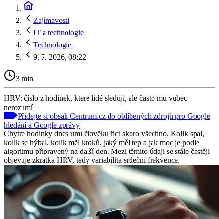
Zajímavosti
IT a technologie
Technologie
9. 7. 2026, 08:22
3 min
HRV: číslo z hodinek, které lidé sledují, ale často mu vůbec
nerozumí
Přidejte si obsah Centrum.cz do oblíbených zdrojů pro Google
hledání a Google zprávy
Chytré hodinky dnes umí člověku říct skoro všechno. Kolik spal,
kolik se hýbal, kolik měl kroků, jaký měl tep a jak moc je podle
algoritmu připravený na další den. Mezi těmito údaji se stále častěji
objevuje zkratka HRV, tedy variabilita srdeční frekvence.