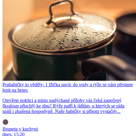
Prababičky to věděly: 1 lžička navíc do vody a rýže se vám přestane
lepit na hrnec
Otevřete poklici a místo nadýchané přílohy vás čeká zapečený
škraloup přischlý ke dnu? Rýže patří k jídlům, u kterých se ráda
spálí i zkušená hospodyně. Naše babičky si přitom vystačily...
Bruneta v kuchyni
dnes, 15:20