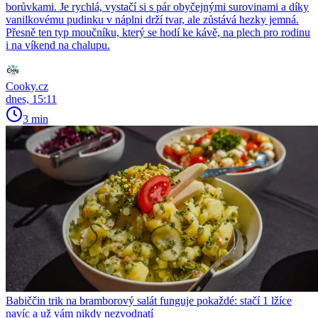
borůvkami. Je rychlá, vystačí si s pár obyčejnými surovinami a díky
vanilkovému pudinku v náplni drží tvar, ale zůstává hezky jemná.
Přesně ten typ moučníku, který se hodí ke kávě, na plech pro rodinu
i na víkend na chalupu.
Cooky.cz
dnes, 15:11
3 min
Babiččin trik na bramborový salát funguje pokaždé: stačí 1 lžíce
navíc a už vám nikdy nezvodnatí