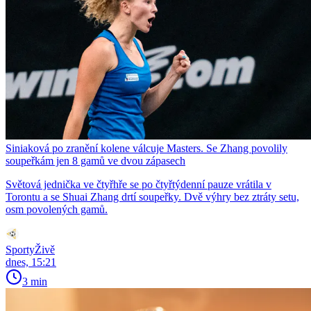
Siniaková po zranění kolene válcuje Masters. Se Zhang povolily
soupeřkám jen 8 gamů ve dvou zápasech
Světová jednička ve čtyřhře se po čtyřtýdenní pauze vrátila v
Torontu a se Shuai Zhang drtí soupeřky. Dvě výhry bez ztráty setu,
osm povolených gamů.
SportyŽivě
dnes, 15:21
3 min