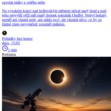
zavolat ptáky z celého nebe
Na vysokém kopci nad královským městem stával starý hrad a pod
jeho nejvyšší věží měl malý domek sokolník Ondřej. Nebyl bohatý,
neměl ani vlastní pole, ani stádo ovcí, ale vlastnil něco, co by za
žádné zlato nevyměnil: rozuměl ptákům.
Pohádky bez konce
dnes, 15:05
1 min
Reklama