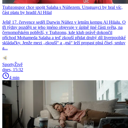
Trabzonspor chce spojit Salaha s Núñezem. Uruguayci by bral víc,
část platu by hradil Al Hilal
Ještě 17. července seděl Darwin Núñez v letním kempu Al Hilalu. O
tři týdny později se jeho jméno objevuje v úplně jiné části světa, na
černomořském pobřeží, v Trabzonu, kde klub právě dokončil
příchod Mohameda Salaha a teď zkouší přidat druhý díl liverpoolské
skládačky. Jenže mezi „zkouší“ a „má“ leží propast plná čísel, smluv
a...
SportyŽivě
dnes, 15:32
4 min