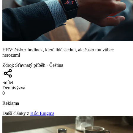
HRV: číslo z hodinek, které lidé sledují, ale často mu vůbec
nerozumí
Zdroj
:
Šťavnatý příběh - Čeština
Sdílet
Denní
výzva
0
Reklama
Další články z
Kód Enigma