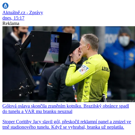
Aktuálně.cz - Zprávy
dnes, 15:17
Reklama
Gólová oslava skončila zraněním kotníku. Brazilský obránce spadl
do tunelu a VAR mu branku neuznal
Stoper Coritiby Jacy slavil gól, přeskočil reklamní panel a zmizel ve
tmě stadionového tunelu. Když se vyhrabal, branka už neplatila.