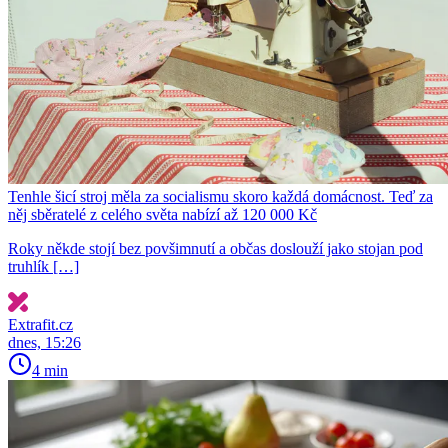
Tenhle šicí stroj měla za socialismu skoro každá domácnost. Teď za
něj sběratelé z celého světa nabízí až 120 000 Kč
Roky někde stojí bez povšimnutí a občas doslouží jako stojan pod
truhlík […]
Extrafit.cz
dnes, 15:26
4 min