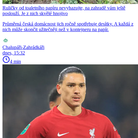
Ruličky od toaletního papíru nevyhazujte, na zahradě vám ještě
poslouží. Je z nich skvělé hnojivo
Průměrná česká domácnost jich ročně spotřebuje desítky. A každá z
nich může skončit užitečněji než v kontejneru na papír.
Chalupáři-Zahrádkáři
dnes, 15:32
4 min