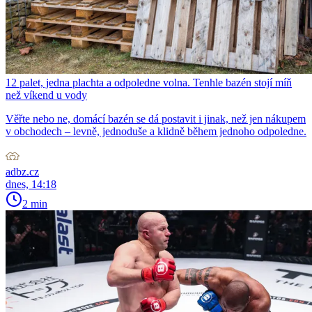
12 palet, jedna plachta a odpoledne volna. Tenhle bazén stojí míň
než víkend u vody
Věřte nebo ne, domácí bazén se dá postavit i jinak, než jen nákupem
v obchodech – levně, jednoduše a klidně během jednoho odpoledne.
adbz.cz
dnes, 14:18
2 min