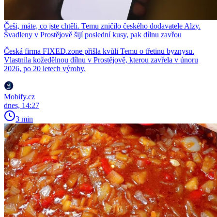
Češi, máte, co jste chtěli. Temu zničilo českého dodavatele Alzy.
Švadleny v Prostějově šijí poslední kusy, pak dílnu zavřou
Česká firma FIXED.zone přišla kvůli Temu o třetinu byznysu.
Vlastnila kožedělnou dílnu v Prostějově, kterou zavřela v únoru
2026, po 20 letech výroby.
Mobify.cz
dnes, 14:27
3 min