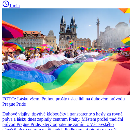
1 min
FOTO: Lásku všem. Prahou prošly tisíce lidí na duhovém průvodu
Prague Pride
Duhové vlajky, třpytivé kloboučky i transparenty s hesly za rovná
práva a lásku dnes zaplnily centrum Prahy. Městem prošel tradiční
průvod Prague Pride, který odpoledne zamířil z Václavského
náměstí přes centrum na Štvanici. Podle organizátorů se do něj