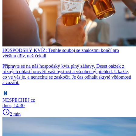
HOSPODSKÝ KVÍZ: Tenhle souboj se znalostmi končí pro
většinu dřív, než čekali
Připravte se na náš hospodský kvíz plný zábavy. Deset otázek z
různých oblastí prověří vaši bystrost a všeobecný přehled. Ukažte,
co ve vás je, a nenechte se zaskočit. Je čas odhalit skryté vědomosti
a zazářit.
NESPECHEJ.cz
dnes, 14:30
2 min