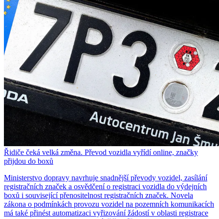
Řidiče čeká velká změna. Převod vozidla vyřídí online, značky
přijdou do boxů
Ministerstvo dopravy navrhuje snadnější převody vozidel, zasílání
registračních značek a osvědčení o registraci vozidla do výdejních
boxů i související přenositelnost registračních značek. Novela
zákona o podmínkách provozu vozidel na pozemních komunikacích
má také přinést automatizaci vyřizování žádostí v oblasti registrace