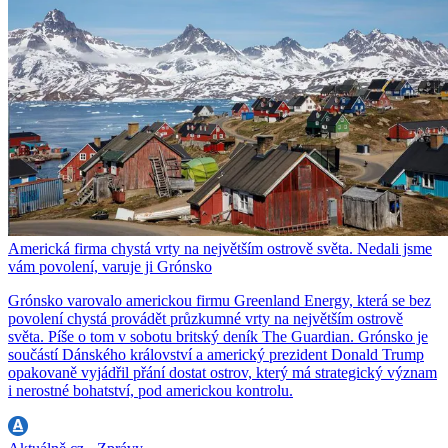
Americká firma chystá vrty na největším ostrově světa. Nedali jsme
vám povolení, varuje ji Grónsko
Grónsko varovalo americkou firmu Greenland Energy, která se bez
povolení chystá provádět průzkumné vrty na největším ostrově
světa. Píše o tom v sobotu britský deník The Guardian. Grónsko je
součástí Dánského království a americký prezident Donald Trump
opakovaně vyjádřil přání dostat ostrov, který má strategický význam
i nerostné bohatství, pod americkou kontrolu.