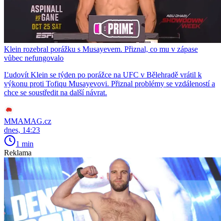
Klein rozebral porážku s Musayevem. Přiznal, co mu v zápase
vůbec nefungovalo
Ľudovít Klein se týden po porážce na UFC v Bělehradě vrátil k
výkonu proti Tofiqu Musayevovi. Přiznal problémy se vzdáleností a
chce se soustředit na další návrat.
MMAMAG.cz
dnes, 14:23
1 min
Reklama