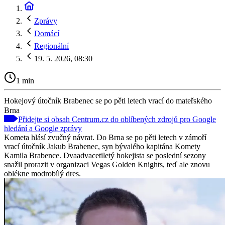
Zprávy
Domácí
Regionální
19. 5. 2026, 08:30
1 min
Hokejový útočník Brabenec se po pěti letech vrací do mateřského
Brna
Přidejte si obsah Centrum.cz do oblíbených zdrojů pro Google
hledání a Google zprávy
Kometa hlásí zvučný návrat. Do Brna se po pěti letech v zámoří
vrací útočník Jakub Brabenec, syn bývalého kapitána Komety
Kamila Brabence. Dvaadvacetiletý hokejista se poslední sezony
snažil prorazit v organizaci Vegas Golden Knights, teď ale znovu
oblékne modrobílý dres.