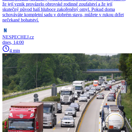
že její vznik provázelo obrovské rodinné zoufalství a že její
skutečný původ halí hluboce zakořeněný omyl. Pokud doma
schováváte kompletní sadu v dobrém stavu, můžete v rukou držet
nečekané bohatství.
NESPECHEJ.cz
dnes, 14:00
4 min