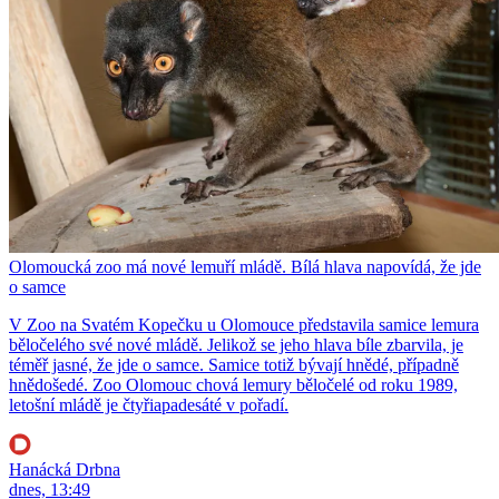
Olomoucká zoo má nové lemuří mládě. Bílá hlava napovídá, že jde
o samce
V Zoo na Svatém Kopečku u Olomouce představila samice lemura
běločelého své nové mládě. Jelikož se jeho hlava bíle zbarvila, je
téměř jasné, že jde o samce. Samice totiž bývají hnědé, případně
hnědošedé. Zoo Olomouc chová lemury běločelé od roku 1989,
letošní mládě je čtyřiapadesáté v pořadí.
Hanácká Drbna
dnes, 13:49