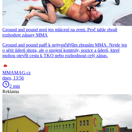
Ground and pound není jen mlácení na zemi. Proč tahle zbraň
rozhoduje zápasy MMA
Ground and pound patří k nejtypičtějším zbraním MMA. Nejde jen
o sérii úderů shora, ale o spojení kontroly, pozice a úderů, které
mohou otevřít cestu k TKO nebo rozhodnout celý zápas.
MMAMAG.cz
dnes, 13:56
2 min
Reklama