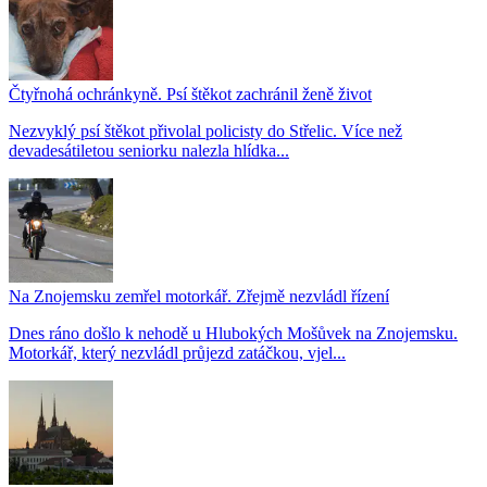
Čtyřnohá ochránkyně. Psí štěkot zachránil ženě život
Nezvyklý psí štěkot přivolal policisty do Střelic. Více než
devadesátiletou seniorku nalezla hlídka...
Na Znojemsku zemřel motorkář. Zřejmě nezvládl řízení
Dnes ráno došlo k nehodě u Hlubokých Mošůvek na Znojemsku.
Motorkář, který nezvládl průjezd zatáčkou, vjel...