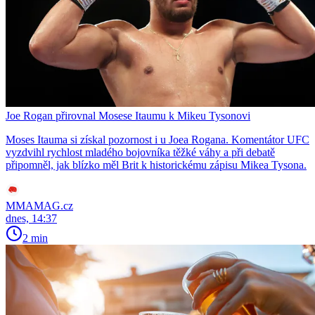
Joe Rogan přirovnal Mosese Itaumu k Mikeu Tysonovi
Moses Itauma si získal pozornost i u Joea Rogana. Komentátor UFC
vyzdvihl rychlost mladého bojovníka těžké váhy a při debatě
připomněl, jak blízko měl Brit k historickému zápisu Mikea Tysona.
MMAMAG.cz
dnes, 14:37
2 min