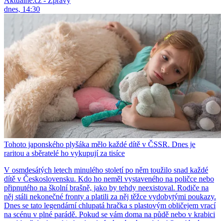
Aktuálně.cz - Zprávy
dnes, 14:30
Tohoto japonského plyšáka mělo každé dítě v ČSSR. Dnes je
raritou a sběratelé ho vykupují za tisíce
V osmdesátých letech minulého století po něm toužilo snad každé
dítě v Československu. Kdo ho neměl vystaveného na poličce nebo
připnutého na školní brašně, jako by tehdy neexistoval. Rodiče na
něj stáli nekonečné fronty a platili za něj těžce vydobytými poukazy.
Dnes se tato legendární chlupatá hračka s plastovým obličejem vrací
na scénu v plné parádě. Pokud se vám doma na půdě nebo v krabici