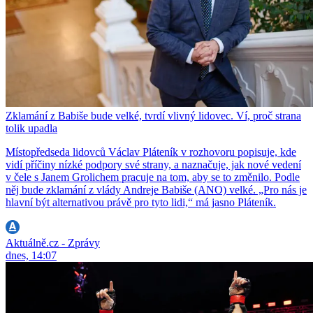
Zklamání z Babiše bude velké, tvrdí vlivný lidovec. Ví, proč strana
tolik upadla
Místopředseda lidovců Václav Pláteník v rozhovoru popisuje, kde
vidí příčiny nízké podpory své strany, a naznačuje, jak nové vedení
v čele s Janem Grolichem pracuje na tom, aby se to změnilo. Podle
něj bude zklamání z vlády Andreje Babiše (ANO) velké. „Pro nás je
hlavní být alternativou právě pro tyto lidi,“ má jasno Pláteník.
Aktuálně.cz - Zprávy
dnes, 14:07