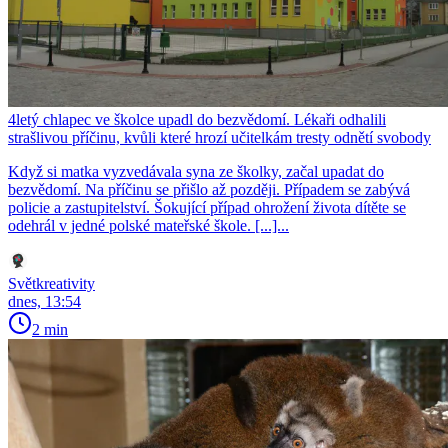
4letý chlapec ve školce upadl do bezvědomí. Lékaři odhalili
strašlivou příčinu, kvůli které hrozí učitelkám tresty odnětí svobody
Když si matka vyzvedávala syna ze školky, začal upadat do
bezvědomí. Na příčinu se přišlo až později. Případem se zabývá
policie a zastupitelství. Šokující případ ohrožení života dítěte se
odehrál v jedné polské mateřské škole. [...]...
Světkreativity
dnes, 13:54
2 min