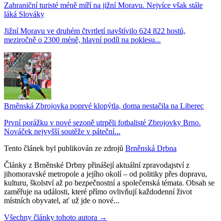
Zahraniční turisté méně míří na jižní Moravu. Nejvíce však stále
láká Slováky
Jižní Moravu ve druhém čtvrtletí navštívilo 624 822 hostů,
meziročně o 2300 méně, hlavní podíl na poklesu...
Brněnská Zbrojovka poprvé klopýtla, doma nestačila na Liberec
První porážku v nové sezoně utrpěli fotbalisté Zbrojovky Brno.
Nováček nejvyšší soutěže v páteční...
Tento článek byl publikován ze zdrojů
Brněnská Drbna
Články z Brněnské Drbny přinášejí aktuální zpravodajství z
jihomoravské metropole a jejího okolí – od politiky přes dopravu,
kulturu, školství až po bezpečnostní a společenská témata. Obsah se
zaměřuje na události, které přímo ovlivňují každodenní život
místních obyvatel, ať už jde o nové...
Všechny články tohoto autora →