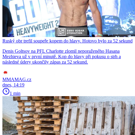
Ruský obr trefil soupeře kopem do hlavy. Hotovo bylo za 52 sekund
Denis Goltsov na PFL Charlotte zlomil neporaženého Hasana
Mezhieva už v první minutě. Kop do hlavy při pokusu o strh a
následné údery ukončily zápas za 52 sekund.
MMAMAG.cz
dnes, 14:19
1 min