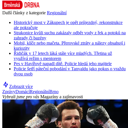
Další články z kategorie
Regionální
Historický most v Zákupech je opět průjezdný, rekonstrukce
ale pokračuje
Strakonice kvůli suchu zakázaly odběr vody z řek a potoků na
zahrady či bazény
Mobil, klíče nebo mačeta. Přerovské ztráty a nálezy obsahují i
kuriozity
Řidičák v 17 letech láká stále více mladých. Třetina už
využívá režim s mentorem
Pes v Havířově napadl dítě. Policie hledá jeho majitele
Policie šetří páteční pobodání v Tanvaldu jako pokus o vraždu
dvou osob
Zobrazit více
Zprávy
Domácí
Regionální
Brno
Vybrali jsme pro vás
Magazíny a zajímavosti