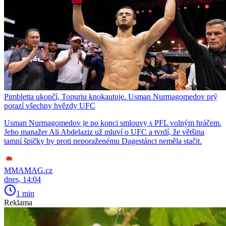
Pimbletta ukončí, Topuriu knokautuje. Usman Nurmagomedov prý
porazí všechny hvězdy UFC
Usman Nurmagomedov je po konci smlouvy s PFL volným hráčem.
Jeho manažer Ali Abdelaziz už mluví o UFC a tvrdí, že většina
tamní špičky by proti neporaženému Dagestánci neměla stačit.
MMAMAG.cz
dnes, 14:04
1 min
Reklama