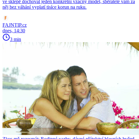
ve sklepě dochoval jeden konkrétní vzácný model, sběratelé vám za
něj bez váhání vyplatí tisíce korun na ruku.
FAJNTIP.cz
dnes, 14:30
3 min
Zkus mě rozesmát: Rodinné vazby, dávné přátelství hlavních hvězd,