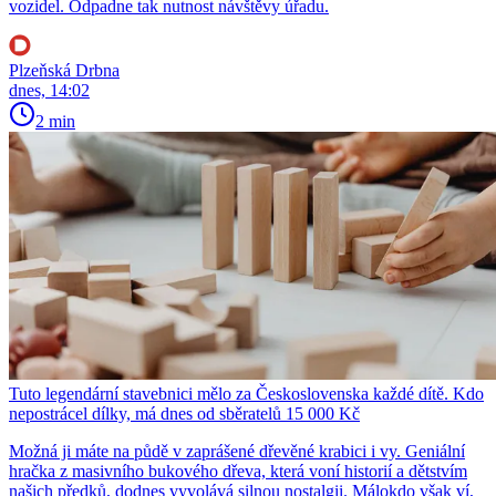
vozidel. Odpadne tak nutnost návštěvy úřadu.
Plzeňská Drbna
dnes, 14:02
2 min
Tuto legendární stavebnici mělo za Československa každé dítě. Kdo
nepostrácel dílky, má dnes od sběratelů 15 000 Kč
Možná ji máte na půdě v zaprášené dřevěné krabici i vy. Geniální
hračka z masivního bukového dřeva, která voní historií a dětstvím
našich předků, dodnes vyvolává silnou nostalgii. Málokdo však ví,