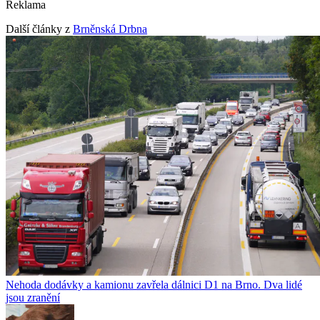
Reklama
Další články z
Brněnská Drbna
Nehoda dodávky a kamionu zavřela dálnici D1 na Brno. Dva lidé
jsou zranění