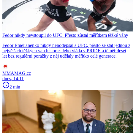
Fedor nikdy nevstoupil do UFC. Přesto zůstal měřítkem těžké váhy
Fedor Emelianenko nikdy nepodepsal s UFC, přesto se stal jednou z
největších těžkých vah historie. Jeho vláda v PRIDE a téměř deset
let bez regulérní porážky z něj udělaly měřítko celé generace.
MMAMAG.cz
dnes, 14:11
2 min