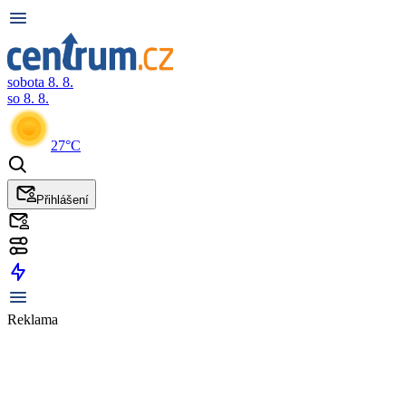
sobota 8. 8.
so 8. 8.
27°C
Přihlášení
Reklama