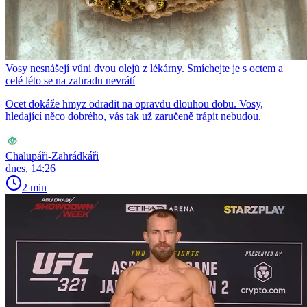
Vosy nesnášejí vůni dvou olejů z lékárny. Smíchejte je s octem a
celé léto se na zahradu nevrátí
Ocet dokáže hmyz odradit na opravdu dlouhou dobu. Vosy,
hledající něco dobrého, vás tak už zaručeně trápit nebudou.
Chalupáři-Zahrádkáři
dnes, 14:26
2 min