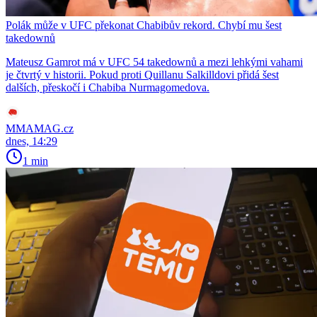
Polák může v UFC překonat Chabibův rekord. Chybí mu šest
takedownů
Mateusz Gamrot má v UFC 54 takedownů a mezi lehkými vahami
je čtvrtý v historii. Pokud proti Quillanu Salkilldovi přidá šest
dalších, přeskočí i Chabiba Nurmagomedova.
MMAMAG.cz
dnes, 14:29
1 min