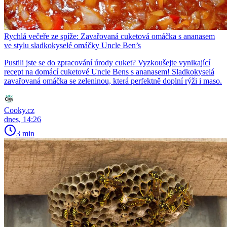
Rychlá večeře ze spíže: Zavařovaná cuketová omáčka s ananasem
ve stylu sladkokyselé omáčky Uncle Ben’s
Pustili jste se do zpracování úrody cuket? Vyzkoušejte vynikající
recept na domácí cuketové Uncle Bens s ananasem! Sladkokyselá
zavařovaná omáčka se zeleninou, která perfektně doplní rýži i maso.
Cooky.cz
dnes, 14:26
3 min