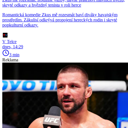
skryté odkazy a hvězdný tenista v roli herce
Romantická komedie Zkus mě rozesmát baví diváky havajským
prostředím. Zákulisí odkrývá propojení hereckých rodin i skryté
popkulturní odkazy.
V Telce
dnes, 14:29
3 min
Reklama