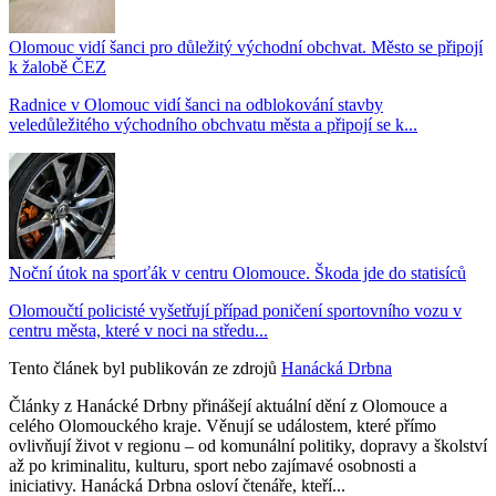
Olomouc vidí šanci pro důležitý východní obchvat. Město se připojí
k žalobě ČEZ
Radnice v Olomouc vidí šanci na odblokování stavby
veledůležitého východního obchvatu města a připojí se k...
Noční útok na sporťák v centru Olomouce. Škoda jde do statisíců
Olomoučtí policisté vyšetřují případ poničení sportovního vozu v
centru města, které v noci na středu...
Tento článek byl publikován ze zdrojů
Hanácká Drbna
Články z Hanácké Drbny přinášejí aktuální dění z Olomouce a
celého Olomouckého kraje. Věnují se událostem, které přímo
ovlivňují život v regionu – od komunální politiky, dopravy a školství
až po kriminalitu, kulturu, sport nebo zajímavé osobnosti a
iniciativy. Hanácká Drbna osloví čtenáře, kteří...