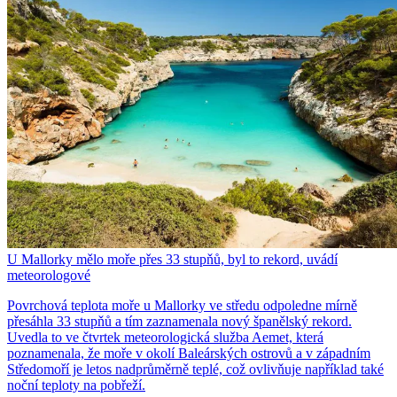
U Mallorky mělo moře přes 33 stupňů, byl to rekord, uvádí
meteorologové
Povrchová teplota moře u Mallorky ve středu odpoledne mírně
přesáhla 33 stupňů a tím zaznamenala nový španělský rekord.
Uvedla to ve čtvrtek meteorologická služba Aemet, která
poznamenala, že moře v okolí Baleárských ostrovů a v západním
Středomoří je letos nadprůměrně teplé, což ovlivňuje například také
noční teploty na pobřeží.