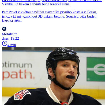
Vzniká 3D tiskem a uvnitř bude lezecká stěna
Petr Pavel v květnu navštívil staveniště prvního kostela v Česku,
jehož věž má vzniknout 3D tiskem betonu. Součástí věže bude i
lezecká stěna.
Mobify.cz
dnes, 19:22
4 min