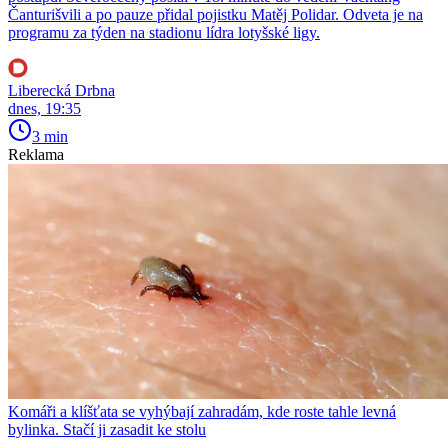
Čanturišvili a po pauze přidal pojistku Matěj Polidar. Odveta je na
programu za týden na stadionu lídra lotyšské ligy.
Liberecká Drbna
dnes, 19:35
3 min
Reklama
Komáři a klíšťata se vyhýbají zahradám, kde roste tahle levná
bylinka. Stačí ji zasadit ke stolu