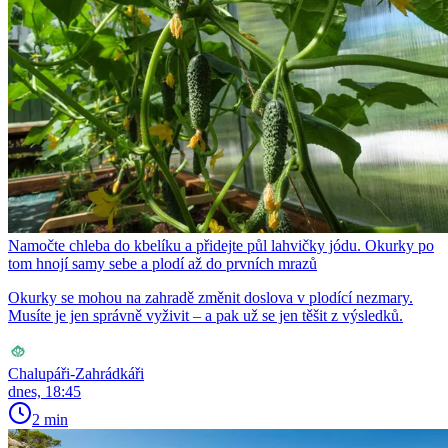
Namočte chleba do kbelíku a přidejte půl lahvičky jódu. Okurky po
tom hnojí samy sebe a plodí až do prvních mrazů
Okurky se mohou na zahradě změnit doslova v plodící nezmary.
Musíte je jen správně vyživit – a pak už se jen těšit z výsledků.
Chalupáři-Zahrádkáři
dnes, 18:45
2 min