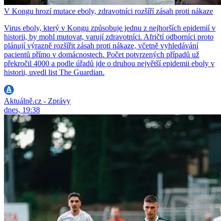
V Kongu hrozí mutace eboly, zdravotníci rozšíří zásah proti nákaze
Virus eboly, který v Kongu způsobuje jednu z nejhorších epidemií v
historii, by mohl mutovat, varují zdravotníci. Afričtí odborníci proto
plánují výrazně rozšířit zásah proti nákaze, včetně vyhledávání
pacientů přímo v domácnostech. Počet potvrzených případů už
překročil 4000 a podle úřadů jde o druhou největší epidemii eboly v
historii, uvedl list The Guardian.
Aktuálně.cz - Zprávy
dnes, 19:38