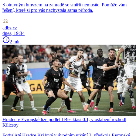
S otravným hmyzem na zahradě se smířit nemusíte. Pomůže vám
řešení, které si pro vás nachystala sama příroda.
adbz.cz
dnes, 19:34
2 min
Hradec v Evropské lize podlehl Besiktasi 0:1, v oslabení rozhodl
Kilicsoy
Fotbalisté Hradce Králové v úvodním utkání 3. předkola Evropské