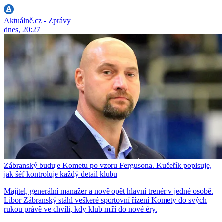
Aktuálně.cz - Zprávy
dnes, 20:27
Zábranský buduje Kometu po vzoru Fergusona. Kučeřík popisuje,
jak šéf kontroluje každý detail klubu
Majitel, generální manažer a nově opět hlavní trenér v jedné osobě.
Libor Zábranský stáhl veškeré sportovní řízení Komety do svých
rukou právě ve chvíli, kdy klub míří do nové éry.