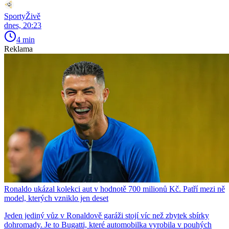
SportyŽivě
dnes, 20:23
4 min
Reklama
Ronaldo ukázal kolekci aut v hodnotě 700 milionů Kč. Patří mezi ně
model, kterých vzniklo jen deset
Jeden jediný vůz v Ronaldově garáži stojí víc než zbytek sbírky
dohromady. Je to Bugatti, které automobilka vyrobila v pouhých