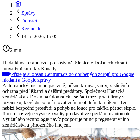
Zprávy
Domácí
Regionální
13. 5. 2026, 15:05
2 min
Hlídá klima a sám jezdí po pastvině. Slepice v Dolanech chrání
inovativní kurník z Kanady
Přidejte si obsah Centrum.cz do oblíbených zdrojů pro Google
hledání a Google zprávy
Automatický posun po pastvině, přísun krmiva, vody, zastínění i
ochrana před liškami a dalšími predátory. Společnost Hanácká
zemědělská z Dolan na Olomoucku se řadí mezi první firmy v
tuzemsku, které disponují inovativním mobilním kurníkem. Ten
nabízí bezpečné prostředí a pohyb na louce pro takřka pět set slepic,
firma chce vejce vysoké kvality prodávat ve speciálním automatu.
Využití této technologie navíc podporuje princip regenerativního
zemědělství a přirozeného hnojení.