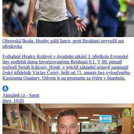
Obrovská škoda. Hradec pálil šance, proti Besiktasi nevyužil ani
přesilovku
Fotbalisté Hradce Králové v úvodním utkání 3. předkola Evropské
ligy podlehli doma favorizovanému Besiktasi 0:1. V 80. minutě
rozhodl Semih Kilicsoy. Hosté, v jejichž základní sestavě nastoupil
český křídelník Václav Černý, hráli od 71. minuty bez vyloučeného
Kassouma Ouattary. Odveta je na programu za týden v Istanbulu.
Aktuálně.cz - Sport
dnes, 19:05