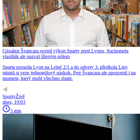
Glosátor Švancara ocenil výkon Sparty proti Lyonu, Suchomela
vlastňák ale nazval šíleným gólem
Sparta porazila Lyon na Letné 2:1 a do odvety 3. předkola Ligy
mistrů si veze jednogólový náskok. Petr Švancara ale upozornil i na
moment, který mohl všechno zhatit.
SportyŽivě
dnes, 19:03
3 min