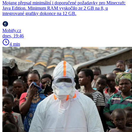
Mojang přepsal minimální i doporučené požadavky pro Minecraft:
Java Edition. Minimum RAM vyskočilo ze 2 GB na 8, u
integrované grafiky dokonce na 12 GB.
Mobify.cz
dnes, 19:46
4 min