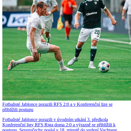
Fotbalisté Jablonce porazili RFS 2:0 a v Konferenční lize se
přiblížili postupu
Fotbalisté Jablonce porazili v úvodním utkání 3. předkola
Konferenční ligy RFS Riga doma 2:0 a výrazně se přiblížili k
postupu. Severočechy poslal v 18. minutě do vedení Vachtang