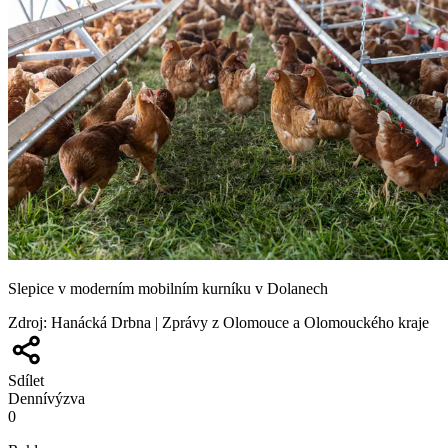
Slepice v moderním mobilním kurníku v Dolanech
Zdroj
:
Hanácká Drbna | Zprávy z Olomouce a Olomouckého kraje
Sdílet
Denní
výzva
0