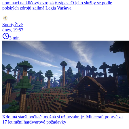
nominaci na klíčový evropský zápas. O jeho služby se podle
polských zdrojů zajímá Legia Varšava.
SportyŽivě
dnes, 19:57
3 min
Kdo má starší počítač, možná si už nezahraje. Minecraft poprvé za
17 let mění hardwarové požadavky