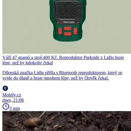
Váží 47 gramů a stojí 400 Kč. Reproduktor Parkside z Lidlu hraje
lépe, než by kdokoliv čekal
Dílenská značka Lidlu přišla s Bluetooth reproduktorem, který se
vejde do dlaně a hraje mnohem lépe, než by člověk čekal.
Mobify.cz
dnes, 21:08
3 min