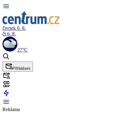
čtvrtek 6. 8.
čt 6. 8.
27°C
Přihlášení
Reklama