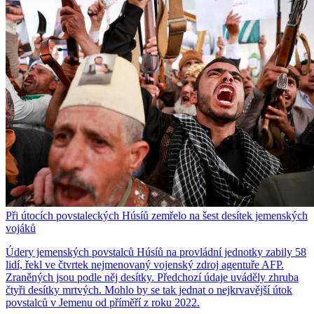
Při útocích povstaleckých Húsíů zemřelo na šest desítek jemenských
vojáků
Údery jemenských povstalců Húsíů na provládní jednotky zabily 58
lidí, řekl ve čtvrtek nejmenovaný vojenský zdroj agentuře AFP.
Zraněných jsou podle něj desítky. Předchozí údaje uváděly zhruba
čtyři desítky mrtvých. Mohlo by se tak jednat o nejkrvavější útok
povstalců v Jemenu od příměří z roku 2022.