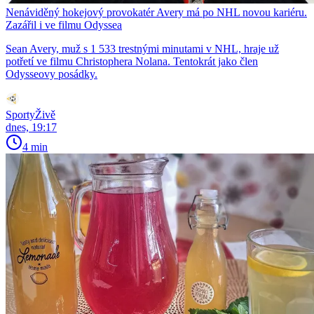
Nenáviděný hokejový provokatér Avery má po NHL novou kariéru.
Zazářil i ve filmu Odyssea
Sean Avery, muž s 1 533 trestnými minutami v NHL, hraje už
potřetí ve filmu Christophera Nolana. Tentokrát jako člen
Odysseovy posádky.
SportyŽivě
dnes, 19:17
4 min