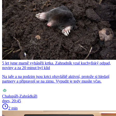
5 let jsme marně vyháněli krtka. Zahradník vzal kuchyňský odpad,
noviny a za 20 minut byl klid
Na jaře a na podzim jsou krtci obzvláště aktivní, protože si hledají
partnery a připravují se na zimu. Vypudit je tedy musíte včas.
Chalupáři-Zahrádkáři
dnes, 20:45
2 min