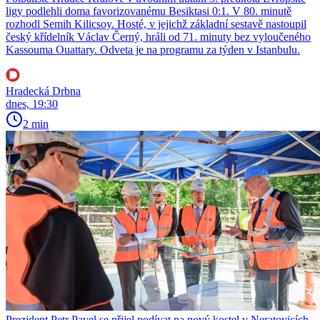
ligy podlehli doma favorizovanému Besiktasi 0:1. V 80. minutě
rozhodl Semih Kilicsoy. Hosté, v jejichž základní sestavě nastoupil
český křídelník Václav Černý, hráli od 71. minuty bez vyloučeného
Kassouma Ouattary. Odveta je na programu za týden v Istanbulu.
Hradecká Drbna
dnes, 19:30
2 min
Prezident Petr Pavel se přijel podívat na nový kostel v Neratovicích.