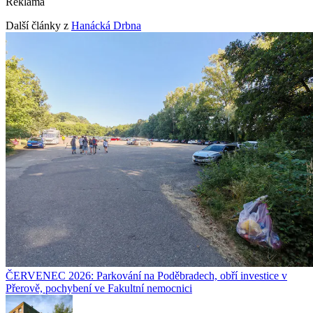
Reklama
Další články z
Hanácká Drbna
ČERVENEC 2026: Parkování na Poděbradech, obří investice v
Přerově, pochybení ve Fakultní nemocnici