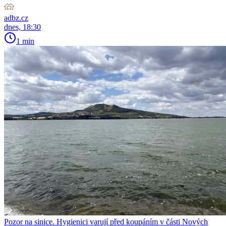
adbz.cz
dnes, 18:30
1 min
Pozor na sinice. Hygienici varují před koupáním v části Nových