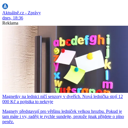
Aktuálně.cz - Zprávy
dnes, 18:36
Reklama
Magnetky na lednici ničí senzory v dveřích. Nová lednička stojí 12
000 Kč a pojistka to nekryje
Magnety představují pro většinu ledniček velkou hrozbu. Pokud je
tam máte i vy, raději je rychle sundejte, protože jinak přijdete o plno
peněz.