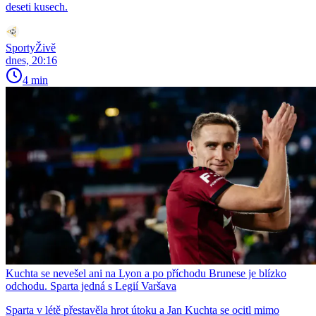
deseti kusech.
SportyŽivě
dnes, 20:16
4 min
Kuchta se nevešel ani na Lyon a po příchodu Brunese je blízko
odchodu. Sparta jedná s Legií Varšava
Sparta v létě přestavěla hrot útoku a Jan Kuchta se ocitl mimo