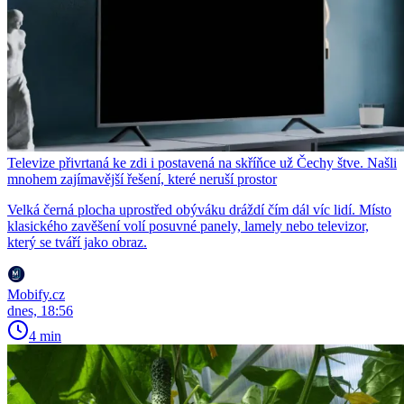
Televize přivrtaná ke zdi i postavená na skříňce už Čechy štve. Našli
mnohem zajímavější řešení, které neruší prostor
Velká černá plocha uprostřed obýváku dráždí čím dál víc lidí. Místo
klasického zavěšení volí posuvné panely, lamely nebo televizor,
který se tváří jako obraz.
Mobify.cz
dnes, 18:56
4 min