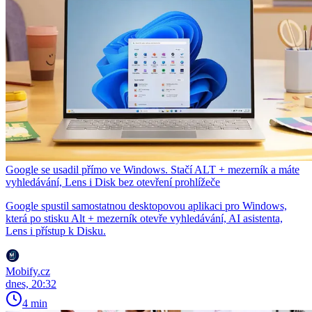
Google se usadil přímo ve Windows. Stačí ALT + mezerník a máte
vyhledávání, Lens i Disk bez otevření prohlížeče
Google spustil samostatnou desktopovou aplikaci pro Windows,
která po stisku Alt + mezerník otevře vyhledávání, AI asistenta,
Lens i přístup k Disku.
Mobify.cz
dnes, 20:32
4 min