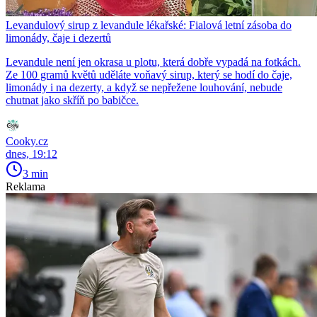
Levandulový sirup z levandule lékařské: Fialová letní zásoba do
limonády, čaje i dezertů
Levandule není jen okrasa u plotu, která dobře vypadá na fotkách.
Ze 100 gramů květů uděláte voňavý sirup, který se hodí do čaje,
limonády i na dezerty, a když se nepřežene louhování, nebude
chutnat jako skříň po babičce.
Cooky.cz
dnes, 19:12
3 min
Reklama