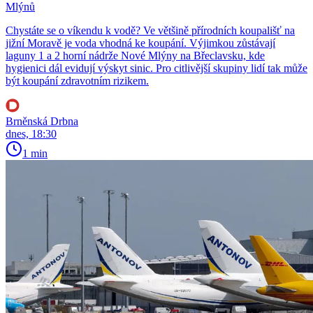
Mlýnů
Chystáte se o víkendu k vodě? Ve většině přírodních koupališť na
jižní Moravě je voda vhodná ke koupání. Výjimkou zůstávají
laguny 1 a 2 horní nádrže Nové Mlýny na Břeclavsku, kde
hygienici dál evidují výskyt sinic. Pro citlivější skupiny lidí tak může
být koupání zdravotním rizikem.
Brněnská Drbna
dnes, 18:30
1 min