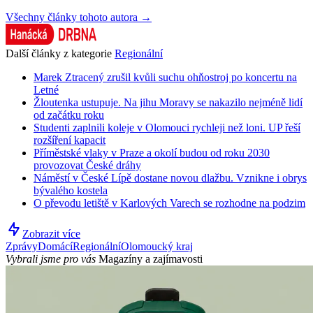
Všechny články tohoto autora →
Další články z kategorie
Regionální
Marek Ztracený zrušil kvůli suchu ohňostroj po koncertu na
Letné
Žloutenka ustupuje. Na jihu Moravy se nakazilo nejméně lidí
od začátku roku
Studenti zaplnili koleje v Olomouci rychleji než loni. UP řeší
rozšíření kapacit
Příměstské vlaky v Praze a okolí budou od roku 2030
provozovat České dráhy
Náměstí v České Lípě dostane novou dlažbu. Vznikne i obrys
bývalého kostela
O převodu letiště v Karlových Varech se rozhodne na podzim
Zobrazit více
Zprávy
Domácí
Regionální
Olomoucký kraj
Vybrali jsme pro vás
Magazíny a zajímavosti