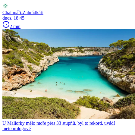
Chalupáři-Zahrádkáři
dnes, 18:45
2 min
U Mallorky mělo moře přes 33 stupňů, byl to rekord, uvádí
meteorologové