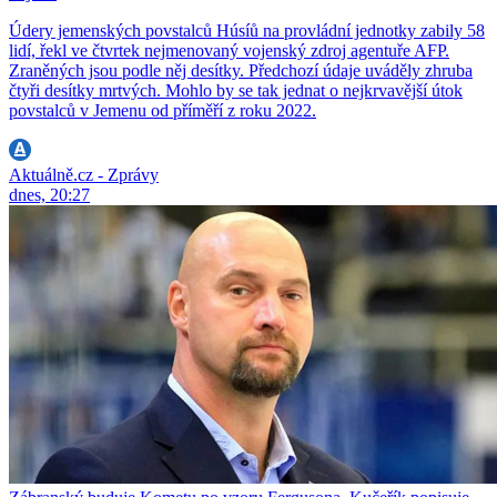
Údery jemenských povstalců Húsíů na provládní jednotky zabily 58
lidí, řekl ve čtvrtek nejmenovaný vojenský zdroj agentuře AFP.
Zraněných jsou podle něj desítky. Předchozí údaje uváděly zhruba
čtyři desítky mrtvých. Mohlo by se tak jednat o nejkrvavější útok
povstalců v Jemenu od příměří z roku 2022.
Aktuálně.cz - Zprávy
dnes, 20:27