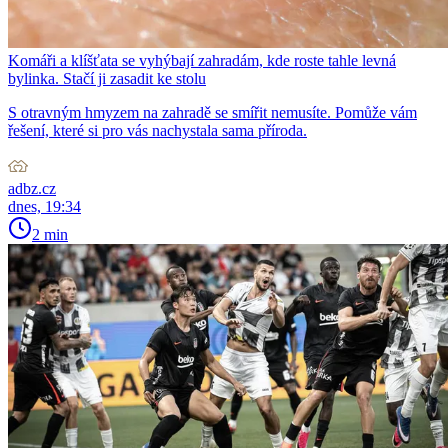
Komáři a klíšťata se vyhýbají zahradám, kde roste tahle levná
bylinka. Stačí ji zasadit ke stolu
S otravným hmyzem na zahradě se smířit nemusíte. Pomůže vám
řešení, které si pro vás nachystala sama příroda.
adbz.cz
dnes, 19:34
2 min