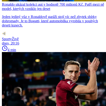
Ronaldo ukázal kolekci aut v hodnotě 700 milionů Kč. Patří mezi ně
model, kterých vzniklo jen deset
Jeden jediný vůz v Ronaldově garáži stojí víc než zbytek sbírky
dohromady. Je to Bugatti, které automobilka vyrobila v pouhých
deseti kusech.
SportyŽivě
dnes, 20:16
4 min