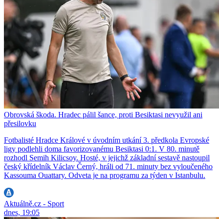
Obrovská škoda. Hradec pálil šance, proti Besiktasi nevyužil ani
přesilovku
Fotbalisté Hradce Králové v úvodním utkání 3. předkola Evropské
ligy podlehli doma favorizovanému Besiktasi 0:1. V 80. minutě
rozhodl Semih Kilicsoy. Hosté, v jejichž základní sestavě nastoupil
český křídelník Václav Černý, hráli od 71. minuty bez vyloučeného
Kassouma Ouattary. Odveta je na programu za týden v Istanbulu.
Aktuálně.cz - Sport
dnes, 19:05