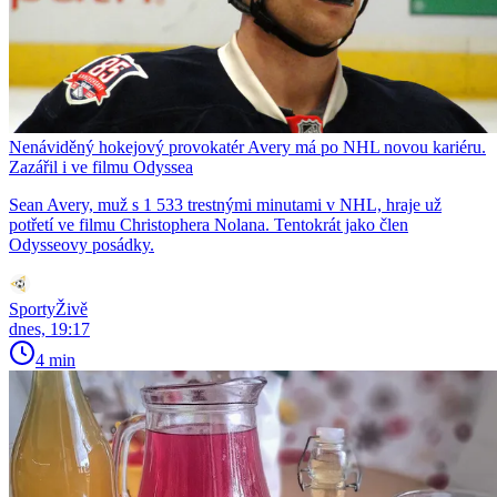
Nenáviděný hokejový provokatér Avery má po NHL novou kariéru.
Zazářil i ve filmu Odyssea
Sean Avery, muž s 1 533 trestnými minutami v NHL, hraje už
potřetí ve filmu Christophera Nolana. Tentokrát jako člen
Odysseovy posádky.
SportyŽivě
dnes, 19:17
4 min