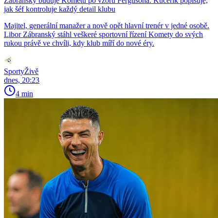
Zábranský buduje Kometu po vzoru Fergusona. Kučeřík popisuje,
jak šéf kontroluje každý detail klubu
Majitel, generální manažer a nově opět hlavní trenér v jedné osobě.
Libor Zábranský stáhl veškeré sportovní řízení Komety do svých
rukou právě ve chvíli, kdy klub míří do nové éry.
SportyŽivě
dnes, 20:23
4 min