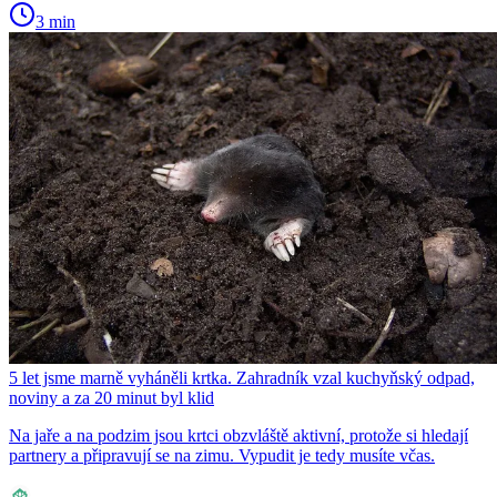
3 min
5 let jsme marně vyháněli krtka. Zahradník vzal kuchyňský odpad,
noviny a za 20 minut byl klid
Na jaře a na podzim jsou krtci obzvláště aktivní, protože si hledají
partnery a připravují se na zimu. Vypudit je tedy musíte včas.