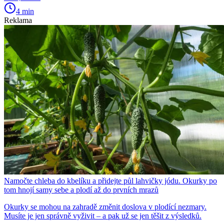
4 min
Reklama
Namočte chleba do kbelíku a přidejte půl lahvičky jódu. Okurky po
tom hnojí samy sebe a plodí až do prvních mrazů
Okurky se mohou na zahradě změnit doslova v plodící nezmary.
Musíte je jen správně vyživit – a pak už se jen těšit z výsledků.