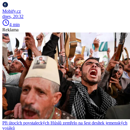
Mobify.cz
dnes, 20:32
4 min
Reklama
Při útocích povstaleckých Húsíů zemřelo na šest desítek jemenských
vojáků