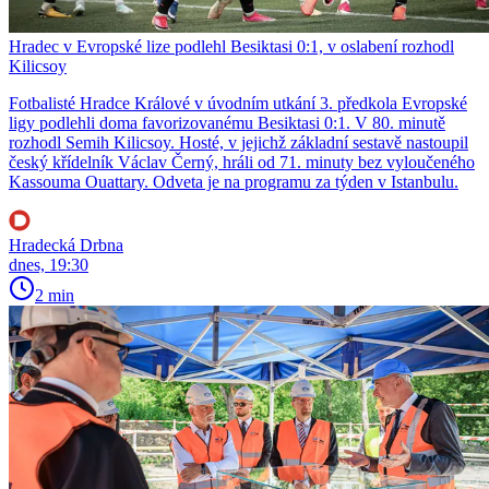
Hradec v Evropské lize podlehl Besiktasi 0:1, v oslabení rozhodl
Kilicsoy
Fotbalisté Hradce Králové v úvodním utkání 3. předkola Evropské
ligy podlehli doma favorizovanému Besiktasi 0:1. V 80. minutě
rozhodl Semih Kilicsoy. Hosté, v jejichž základní sestavě nastoupil
český křídelník Václav Černý, hráli od 71. minuty bez vyloučeného
Kassouma Ouattary. Odveta je na programu za týden v Istanbulu.
Hradecká Drbna
dnes, 19:30
2 min