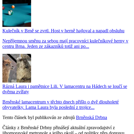
Kulečník v Brně se zvrtl. Host v herně hajloval a napadl obsluhu
Nepříjemnou směnu za sebou mají pracovníci kulečníkové herny v
centru Brna. Jeden ze zákazníků totiž ani po...
Rázná Laura i pamětnice Lili. V lamacentru na Hádech se loučí se
dvěma zvířaty
Brněnské lamacentrum v těchto dnech přišlo o dvě dlouholeté
obyvatelky. Lama Laura byla poslední z trojice...
Tento článek byl publikován ze zdrojů
Brněnská Drbna
Články z Brněnské Drbny přinášejí aktuální zpravodajství z
jihomoravské metropole a jejího okolí – od politiky přes dopravu,