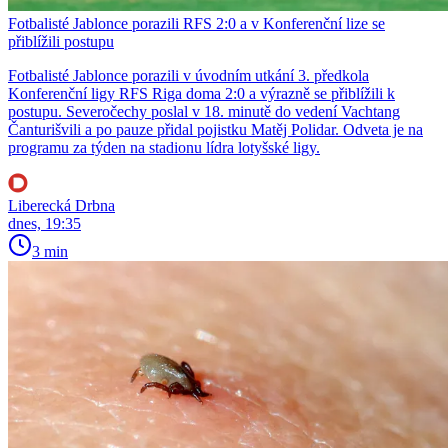
Fotbalisté Jablonce porazili RFS 2:0 a v Konferenční lize se
přiblížili postupu
Fotbalisté Jablonce porazili v úvodním utkání 3. předkola
Konferenční ligy RFS Riga doma 2:0 a výrazně se přiblížili k
postupu. Severočechy poslal v 18. minutě do vedení Vachtang
Čanturišvili a po pauze přidal pojistku Matěj Polidar. Odveta je na
programu za týden na stadionu lídra lotyšské ligy.
Liberecká Drbna
dnes, 19:35
3 min