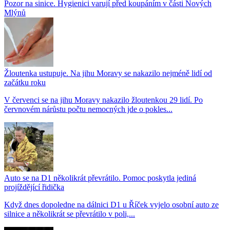
Pozor na sinice. Hygienici varují před koupáním v části Nových
Mlýnů
Žloutenka ustupuje. Na jihu Moravy se nakazilo nejméně lidí od
začátku roku
V červenci se na jihu Moravy nakazilo žloutenkou 29 lidí. Po
červnovém nárůstu počtu nemocných jde o pokles...
Auto se na D1 několikrát převrátilo. Pomoc poskytla jediná
projíždějící řidička
Když dnes dopoledne na dálnici D1 u Říček vyjelo osobní auto ze
silnice a několikrát se převrátilo v poli,...