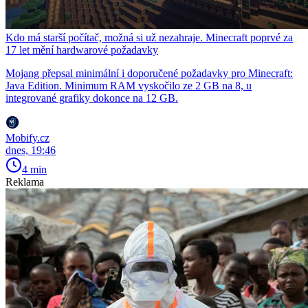
Kdo má starší počítač, možná si už nezahraje. Minecraft poprvé za
17 let mění hardwarové požadavky
Mojang přepsal minimální i doporučené požadavky pro Minecraft:
Java Edition. Minimum RAM vyskočilo ze 2 GB na 8, u
integrované grafiky dokonce na 12 GB.
Mobify.cz
dnes, 19:46
4 min
Reklama