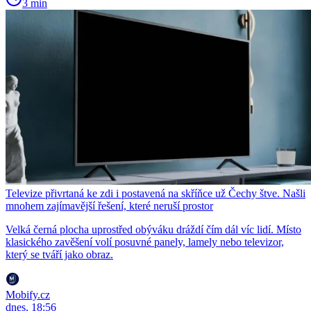
3 min
Televize přivrtaná ke zdi i postavená na skříňce už Čechy štve. Našli
mnohem zajímavější řešení, které neruší prostor
Velká černá plocha uprostřed obýváku dráždí čím dál víc lidí. Místo
klasického zavěšení volí posuvné panely, lamely nebo televizor,
který se tváří jako obraz.
Mobify.cz
dnes, 18:56