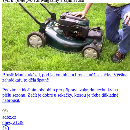
Vybrali jsme pro vás
Magazíny a zajímavosti
Brusíř Marek ukázal, pod jakým úhlem brousit nůž sekačky. Většina
zahrádkářů to dělá špatně
Podzim je ideálním obdobím pro přípravu zahradní techniky na
příští sezonu. Začít je dobré u sekačky, kterou je třeba důkladně
nabrousit.
adbz.cz
dnes, 21:39