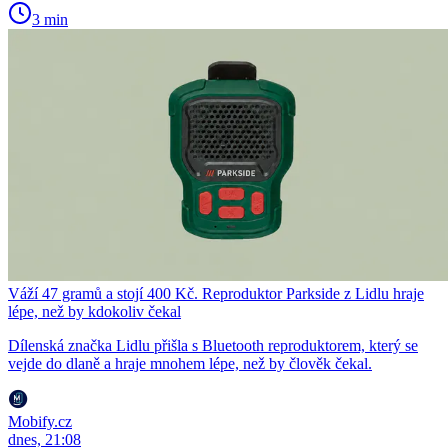
3 min
Váží 47 gramů a stojí 400 Kč. Reproduktor Parkside z Lidlu hraje
lépe, než by kdokoliv čekal
Dílenská značka Lidlu přišla s Bluetooth reproduktorem, který se
vejde do dlaně a hraje mnohem lépe, než by člověk čekal.
Mobify.cz
dnes, 21:08