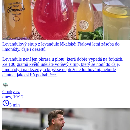
Levandulový sirup z levandule lékařské: Fialová letní zásoba do
limonády, čaje i dezertů
Levandule není jen okrasa u plotu, která dobře vypadá na fotkách.
Ze 100 gramů květů uděláte voňavý sirup, který se hodí do čaje,
limonády i na dezerty, a když se nepřežene louhování, nebude
chutnat jako skříň po babičce.
Cooky.cz
dnes, 19:12
3 min