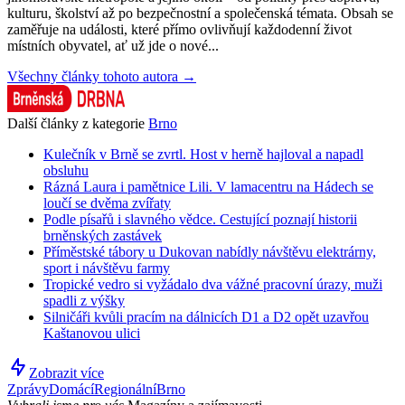
kulturu, školství až po bezpečnostní a společenská témata. Obsah se
zaměřuje na události, které přímo ovlivňují každodenní život
místních obyvatel, ať už jde o nové...
Všechny články tohoto autora →
Další články z kategorie
Brno
Kulečník v Brně se zvrtl. Host v herně hajloval a napadl
obsluhu
Rázná Laura i pamětnice Lili. V lamacentru na Hádech se
loučí se dvěma zvířaty
Podle písařů i slavného vědce. Cestující poznají historii
brněnských zastávek
Příměstské tábory u Dukovan nabídly návštěvu elektrárny,
sport i návštěvu farmy
Tropické vedro si vyžádalo dva vážné pracovní úrazy, muži
spadli z výšky
Silničáři kvůli pracím na dálnicích D1 a D2 opět uzavřou
Kaštanovou ulici
Zobrazit více
Zprávy
Domácí
Regionální
Brno