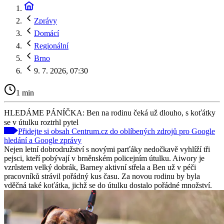
Zprávy
Domácí
Regionální
Brno
9. 7. 2026, 07:30
1 min
HLEDÁME PÁNÍČKA: Ben na rodinu čeká už dlouho, s koťátky
se v útulku roztrhl pytel
Přidejte si obsah Centrum.cz do oblíbených zdrojů pro Google
hledání a Google zprávy
Nejen letní dobrodružství s novými parťáky nedočkavě vyhlíží tři
pejsci, kteří pobývají v brněnském policejním útulku. Aiwory je
vzrůstem velký dobrák, Barney aktivní střela a Ben už v péči
pracovníků strávil pořádný kus času. Za novou rodinu by byla
vděčná také koťátka, jichž se do útulku dostalo pořádné množství.