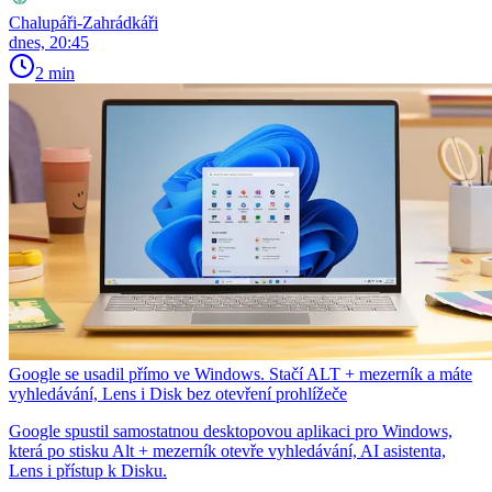
Chalupáři-Zahrádkáři
dnes, 20:45
2 min
Google se usadil přímo ve Windows. Stačí ALT + mezerník a máte
vyhledávání, Lens i Disk bez otevření prohlížeče
Google spustil samostatnou desktopovou aplikaci pro Windows,
která po stisku Alt + mezerník otevře vyhledávání, AI asistenta,
Lens i přístup k Disku.