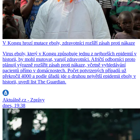
V Kongu hrozí mutace eboly, zdravotníci rozšíří zásah proti nákaze
Virus eboly, který v Kongu způsobuje jednu z nejhorších epidemií v
historii, by mohl mutovat, varují zdravotníci. Afričtí odborníci proto
plánují výrazně rozšířit zásah proti nákaze, včetně vyhledávání
pacientů přímo v domácnostech. Počet potvrzených případů už
překročil 4000 a podle úřadů jde o druhou největší epidemii eboly v
historii, uvedl list The Guardian.
Aktuálně.cz - Zprávy
dnes, 19:38