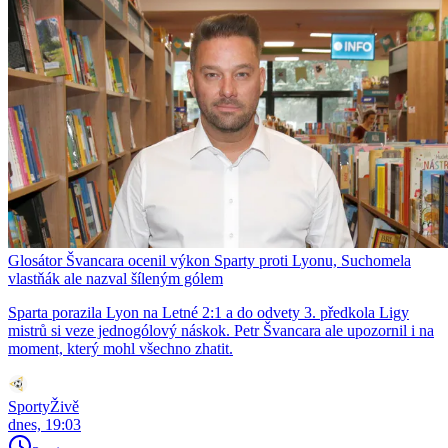
Glosátor Švancara ocenil výkon Sparty proti Lyonu, Suchomela
vlastňák ale nazval šíleným gólem
Sparta porazila Lyon na Letné 2:1 a do odvety 3. předkola Ligy
mistrů si veze jednogólový náskok. Petr Švancara ale upozornil i na
moment, který mohl všechno zhatit.
SportyŽivě
dnes, 19:03