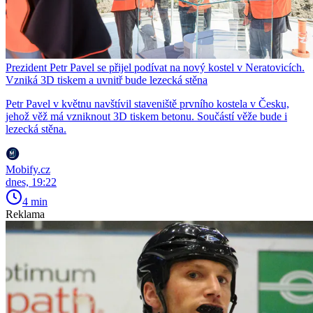
Prezident Petr Pavel se přijel podívat na nový kostel v Neratovicích.
Vzniká 3D tiskem a uvnitř bude lezecká stěna
Petr Pavel v květnu navštívil staveniště prvního kostela v Česku,
jehož věž má vzniknout 3D tiskem betonu. Součástí věže bude i
lezecká stěna.
Mobify.cz
dnes, 19:22
4 min
Reklama