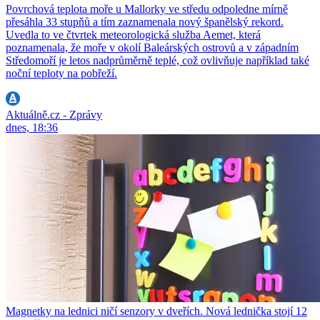
Povrchová teplota moře u Mallorky ve středu odpoledne mírně
přesáhla 33 stupňů a tím zaznamenala nový španělský rekord.
Uvedla to ve čtvrtek meteorologická služba Aemet, která
poznamenala, že moře v okolí Baleárských ostrovů a v západním
Středomoří je letos nadprůměrně teplé, což ovlivňuje například také
noční teploty na pobřeží.
Aktuálně.cz - Zprávy
dnes, 18:36
Magnetky na lednici ničí senzory v dveřích. Nová lednička stojí 12