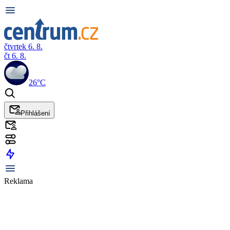
čtvrtek 6. 8.
čt 6. 8.
26°C
Přihlášení
Reklama