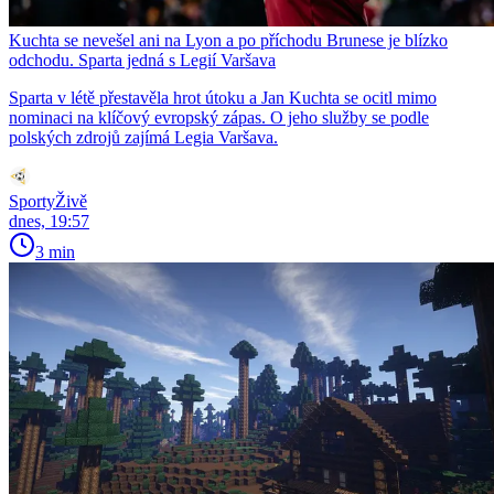
Kuchta se nevešel ani na Lyon a po příchodu Brunese je blízko
odchodu. Sparta jedná s Legií Varšava
Sparta v létě přestavěla hrot útoku a Jan Kuchta se ocitl mimo
nominaci na klíčový evropský zápas. O jeho služby se podle
polských zdrojů zajímá Legia Varšava.
SportyŽivě
dnes, 19:57
3 min