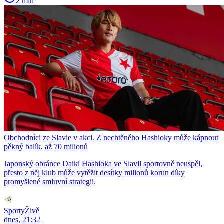
2 min
Obchodníci ze Slavie v akci. Z nechtěného Hashioky může kápnout
pěkný balík, až 70 milionů
Japonský obránce Daiki Hashioka ve Slavii sportovně neuspěl,
přesto z něj klub může vytěžit desítky milionů korun díky
promyšlené smluvní strategii.
SportyŽivě
dnes, 21:32