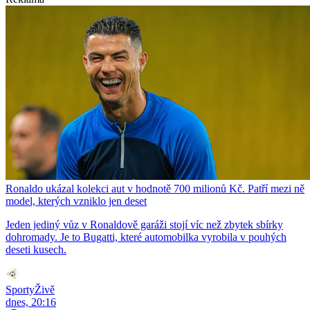
Ronaldo ukázal kolekci aut v hodnotě 700 milionů Kč. Patří mezi ně
model, kterých vzniklo jen deset
Jeden jediný vůz v Ronaldově garáži stojí víc než zbytek sbírky
dohromady. Je to Bugatti, které automobilka vyrobila v pouhých
deseti kusech.
SportyŽivě
dnes, 20:16