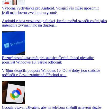
Výborná vychytávka pro Android. Volající vás může upozornit,
jestli máte hovor zvednout urgentně
Android v beta verzi testuje funkci, která umožní označit volání jako
urgentní a zvýraznit ho na displeji...
Bezpečnostní katastrofa pro statisíce Čechů. Ihned přestaňte
používat Windows 10, varuje odborník
V říjnu skončila podpora Windows 10. Od té doby jsou statisíce
počítačů v Česku zranitelné. Přechod na...
Google vyzval uživatele, aby na telefonu změnili natavení služby