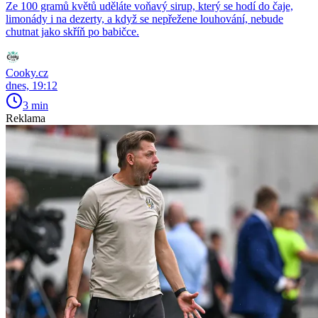
Ze 100 gramů květů uděláte voňavý sirup, který se hodí do čaje,
limonády i na dezerty, a když se nepřežene louhování, nebude
chutnat jako skříň po babičce.
Cooky.cz
dnes, 19:12
3 min
Reklama