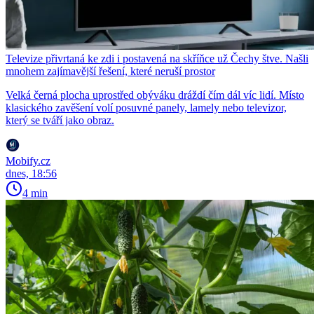
Televize přivrtaná ke zdi i postavená na skříňce už Čechy štve. Našli
mnohem zajímavější řešení, které neruší prostor
Velká černá plocha uprostřed obýváku dráždí čím dál víc lidí. Místo
klasického zavěšení volí posuvné panely, lamely nebo televizor,
který se tváří jako obraz.
Mobify.cz
dnes, 18:56
4 min