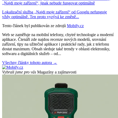
„Najdi moje zařízení“, jinak nebude fungovat optimálně
Lokalizační služba „Najdi moje zařízení“ od Googlu nefunguje
vždy optimálně. Ten proto vyzývá ke změně...
Tento článek byl publikován ze zdrojů
Mobify.cz
Web se zaměřuje na mobilní telefony, chytré technologie a moderní
aplikace. Čtenáři zde najdou recenze nových modelů, srovnání
zařízení, tipy na užitečné aplikace i praktické rady, jak z telefonu
dostat maximum. Obsah sleduje také trendy v oblasti elektroniky,
softwaru a digitálních služeb – od...
Všechny články tohoto autora →
Vybrali jsme pro vás
Magazíny a zajímavosti