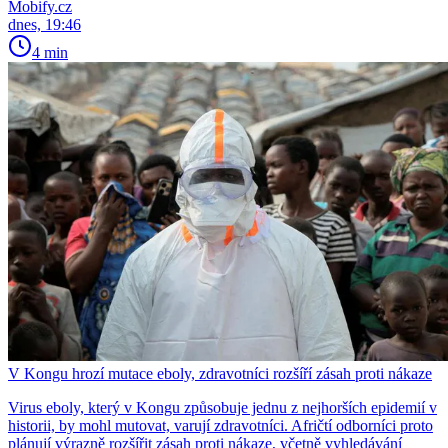
Mobify.cz
dnes, 19:46
4 min
V Kongu hrozí mutace eboly, zdravotníci rozšíří zásah proti nákaze
Virus eboly, který v Kongu způsobuje jednu z nejhorších epidemií v
historii, by mohl mutovat, varují zdravotníci. Afričtí odborníci proto
plánují výrazně rozšířit zásah proti nákaze, včetně vyhledávání