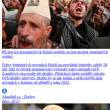
Při útocích povstaleckých Húsíů zemřelo na šest desítek jemenských
vojáků
Údery jemenských povstalců Húsíů na provládní jednotky zabily 58
lidí, řekl ve čtvrtek nejmenovaný vojenský zdroj agentuře AFP.
Zraněných jsou podle něj desítky. Předchozí údaje uváděly zhruba
čtyři desítky mrtvých. Mohlo by se tak jednat o nejkrvavější útok
povstalců v Jemenu od příměří z roku 2022.
Aktuálně.cz - Zprávy
dnes, 20:27