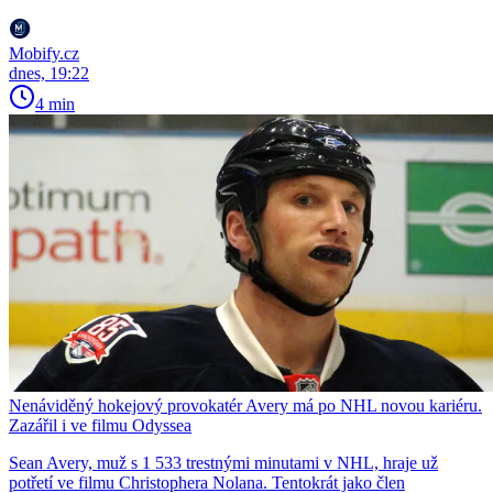
Mobify.cz
dnes, 19:22
4 min
Nenáviděný hokejový provokatér Avery má po NHL novou kariéru.
Zazářil i ve filmu Odyssea
Sean Avery, muž s 1 533 trestnými minutami v NHL, hraje už
potřetí ve filmu Christophera Nolana. Tentokrát jako člen