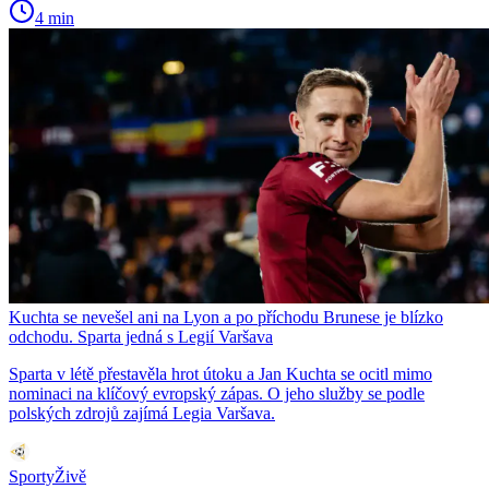
4 min
Kuchta se nevešel ani na Lyon a po příchodu Brunese je blízko
odchodu. Sparta jedná s Legií Varšava
Sparta v létě přestavěla hrot útoku a Jan Kuchta se ocitl mimo
nominaci na klíčový evropský zápas. O jeho služby se podle
polských zdrojů zajímá Legia Varšava.
SportyŽivě