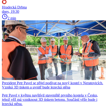
Hradecká Drbna
dnes, 19:30
2 min
Prezident Petr Pavel se přijel podívat na nový kostel v Neratovicích.
Vzniká 3D tiskem a uvnitř bude lezecká stěna
Petr Pavel v květnu navštívil staveniště prvního kostela v Česku,
jehož věž má vzniknout 3D tiskem betonu. Součástí věže bude i
lezecká stěna.