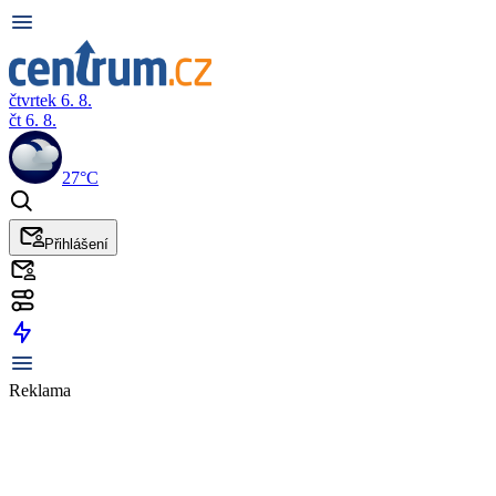
čtvrtek 6. 8.
čt 6. 8.
27°C
Přihlášení
Reklama