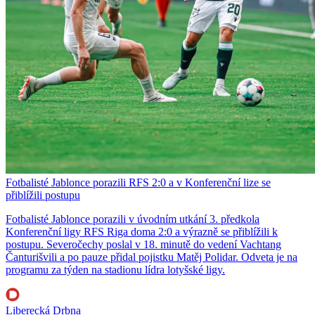
Fotbalisté Jablonce porazili RFS 2:0 a v Konferenční lize se
přiblížili postupu
Fotbalisté Jablonce porazili v úvodním utkání 3. předkola
Konferenční ligy RFS Riga doma 2:0 a výrazně se přiblížili k
postupu. Severočechy poslal v 18. minutě do vedení Vachtang
Čanturišvili a po pauze přidal pojistku Matěj Polidar. Odveta je na
programu za týden na stadionu lídra lotyšské ligy.
Liberecká Drbna