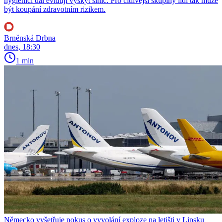
hygienici dál evidují výskyt sinic. Pro citlivější skupiny lidí tak může
být koupání zdravotním rizikem.
Brněnská Drbna
dnes, 18:30
1 min
Německo vyšetřuje pokus o vyvolání exploze na letišti v Lipsku