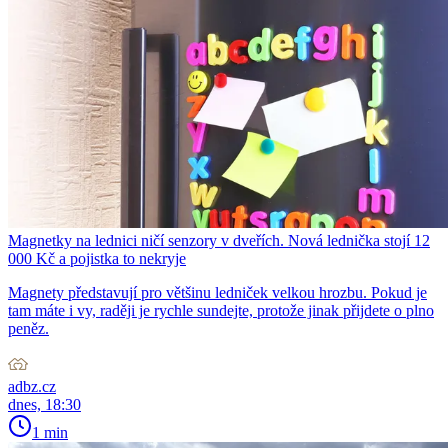
Magnetky na lednici ničí senzory v dveřích. Nová lednička stojí 12
000 Kč a pojistka to nekryje
Magnety představují pro většinu ledniček velkou hrozbu. Pokud je
tam máte i vy, raději je rychle sundejte, protože jinak přijdete o plno
peněz.
adbz.cz
dnes, 18:30
1 min