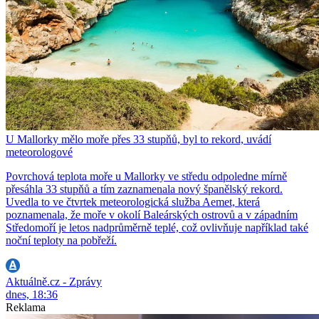
U Mallorky mělo moře přes 33 stupňů, byl to rekord, uvádí
meteorologové
Povrchová teplota moře u Mallorky ve středu odpoledne mírně
přesáhla 33 stupňů a tím zaznamenala nový španělský rekord.
Uvedla to ve čtvrtek meteorologická služba Aemet, která
poznamenala, že moře v okolí Baleárských ostrovů a v západním
Středomoří je letos nadprůměrně teplé, což ovlivňuje například také
noční teploty na pobřeží.
Aktuálně.cz - Zprávy
dnes, 18:36
Reklama