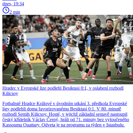
dnes, 19:34
2 min
Hradec v Evropské lize podlehl Besiktasi 0:1, v oslabení rozhodl
Kilicsoy
Fotbalisté Hradce Králové v úvodním utkání 3. předkola Evropské
ligy podlehli doma favorizovanému Besiktasi 0:1. V 80. minutě
rozhodl Semih Kilicsoy. Hosté, v jejichž základní sestavě nastoupil
český křídelník Václav Černý, hráli od 71. minuty bez vyloučeného
Kassouma Ouattary. Odveta je na programu za týden v Istanbulu.