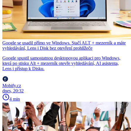
Google se usadil přímo ve Windows. Stačí ALT + mezerník a máte
vyhledávání, Lens i Disk bez otevření prohlížeče
Google spustil samostatnou desktopovou aplikaci pro Windows,
která po stisku Alt + mezerník otevře vyhledávání, AI asistenta,
Lens i přístup k Disku.
Mobify.cz
dnes, 20:32
4 min