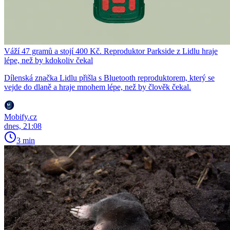
Váží 47 gramů a stojí 400 Kč. Reproduktor Parkside z Lidlu hraje
lépe, než by kdokoliv čekal
Dílenská značka Lidlu přišla s Bluetooth reproduktorem, který se
vejde do dlaně a hraje mnohem lépe, než by člověk čekal.
Mobify.cz
dnes, 21:08
3 min