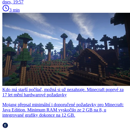
dnes, 19:57
3 min
Kdo má starší počítač, možná si už nezahraje. Minecraft poprvé za
17 let mění hardwarové požadavky
Mojang přepsal minimální i doporučené požadavky pro Minecraft:
Java Edition. Minimum RAM vyskočilo ze 2 GB na 8, u
integrované grafiky dokonce na 12 GB.