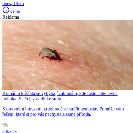
dnes, 19:35
3 min
Reklama
Komáři a klíšťata se vyhýbají zahradám, kde roste tahle levná
bylinka. Stačí ji zasadit ke stolu
S otravným hmyzem na zahradě se smířit nemusíte. Pomůže vám
řešení, které si pro vás nachystala sama příroda.
adbz.cz