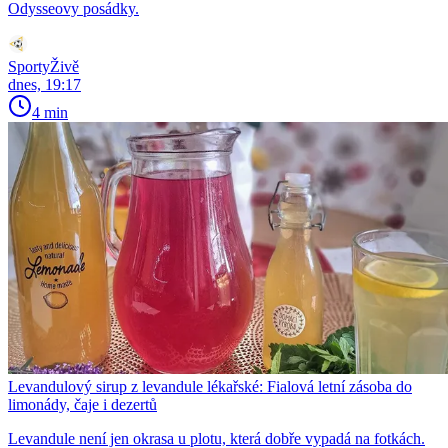
Odysseovy posádky.
SportyŽivě
dnes, 19:17
4 min
Levandulový sirup z levandule lékařské: Fialová letní zásoba do
limonády, čaje i dezertů
Levandule není jen okrasa u plotu, která dobře vypadá na fotkách.