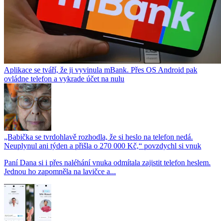
Aplikace se tváří, že ji vyvinula mBank. Přes OS Android pak
ovládne telefon a vykrade účet na nulu
„Babička se tvrdohlavě rozhodla, že si heslo na telefon nedá.
Neuplynul ani týden a přišla o 270 000 Kč,“ povzdychl si vnuk
Paní Dana si i přes naléhání vnuka odmítala zajistit telefon heslem.
Jednou ho zapomněla na lavičce a...