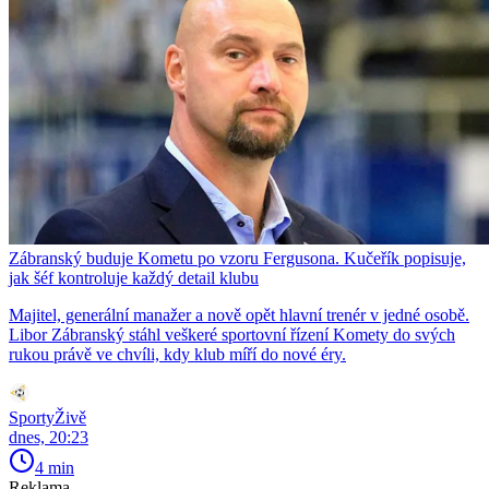
Zábranský buduje Kometu po vzoru Fergusona. Kučeřík popisuje,
jak šéf kontroluje každý detail klubu
Majitel, generální manažer a nově opět hlavní trenér v jedné osobě.
Libor Zábranský stáhl veškeré sportovní řízení Komety do svých
rukou právě ve chvíli, kdy klub míří do nové éry.
SportyŽivě
dnes, 20:23
4 min
Reklama