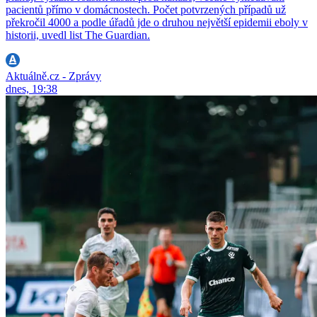
pacientů přímo v domácnostech. Počet potvrzených případů už
překročil 4000 a podle úřadů jde o druhou největší epidemii eboly v
historii, uvedl list The Guardian.
Aktuálně.cz - Zprávy
dnes, 19:38