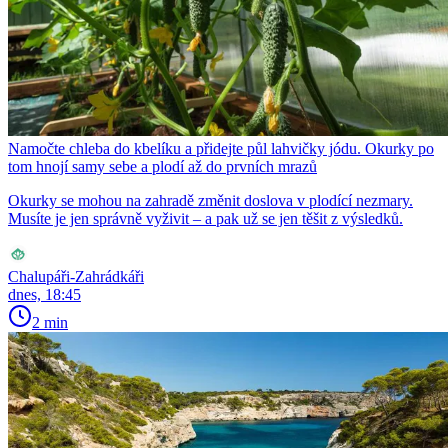
Namočte chleba do kbelíku a přidejte půl lahvičky jódu. Okurky po
tom hnojí samy sebe a plodí až do prvních mrazů
Okurky se mohou na zahradě změnit doslova v plodící nezmary.
Musíte je jen správně vyživit – a pak už se jen těšit z výsledků.
Chalupáři-Zahrádkáři
dnes, 18:45
2 min