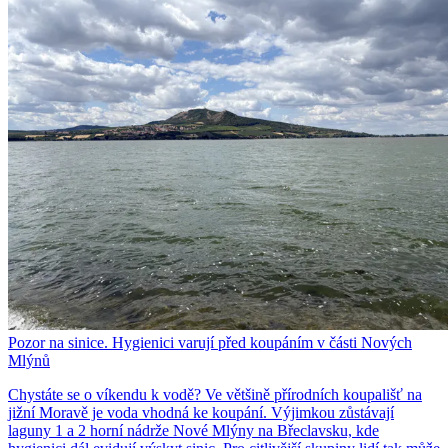
Pozor na sinice. Hygienici varují před koupáním v části Nových
Mlýnů
Chystáte se o víkendu k vodě? Ve většině přírodních koupališť na
jižní Moravě je voda vhodná ke koupání. Výjimkou zůstávají
laguny 1 a 2 horní nádrže Nové Mlýny na Břeclavsku, kde