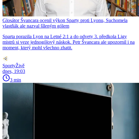
Glosátor Švancara ocenil výkon Sparty proti Lyonu, Suchomela
vlastňák ale nazval šíleným gólem
Sparta porazila Lyon na Letné 2:1 a do odvety 3. předkola Ligy
mistrů si veze jednogólový náskok. Petr Švancara ale upozornil i na
moment, který mohl všechno zhatit.
SportyŽivě
dnes, 19:03
3 min