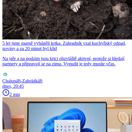
5 let jsme marně vyháněli krtka. Zahradník vzal kuchyňský odpad,
noviny a za 20 minut byl klid
Na jaře a na podzim jsou krtci obzvláště aktivní, protože si hledají
partnery a připravují se na zimu. Vypudit je tedy musíte včas.
Chalupáři-Zahrádkáři
dnes, 20:45
2 min