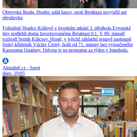
Obrovská škoda. Hradec pálil šance, proti Besiktasi nevyužil ani
přesilovku
Fotbalisté Hradce Králové v úvodním utkání 3. předkola Evropské
ligy podlehli doma favorizovanému Besiktasi 0:1. V 80. minutě
rozhodl Semih Kilicsoy. Hosté, v jejichž základní sestavě nastoupil
český křídelník Václav Černý, hráli od 71. minuty bez vyloučeného
Kassouma Ouattary. Odveta je na programu za týden v Istanbulu.
Aktuálně.cz - Sport
dnes, 19:05