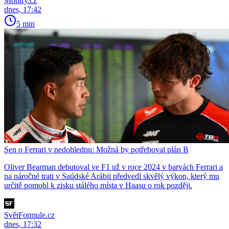
Mobify.cz
dnes, 17:42
5 min
Sen o Ferrari v nedohlednu: Možná by potřeboval plán B
Oliver Bearman debutoval ve F1 už v roce 2024 v barvách Ferrari a
na náročné trati v Saúdské Arábii předvedl skvělý výkon, který mu
určitě pomohl k zisku stálého místa v Haasu o rok později.
SvětFormule.cz
dnes, 17:32