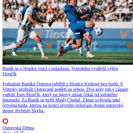
Baník se z Hradce vrací s prázdnou. Votrokům vystřelil výhru
Slončík
Fotbalisté Baníku Ostrava odjíždí z Hradce Králové bez bodů. S
Votroky prohráli Ostravané potřetí za sebou. Dva góly jim v zápase
vstřelil Tom Slončík, který na ligový zásah čekal od loňského
listopadu. Za Baník se trefil Matěj Chaluš. Zápas ovlivnila také
červená karta, kterou na konci prvního poločasu dostal ostravský
stoper Jevhenij Skyba.
Ostravská Drbna