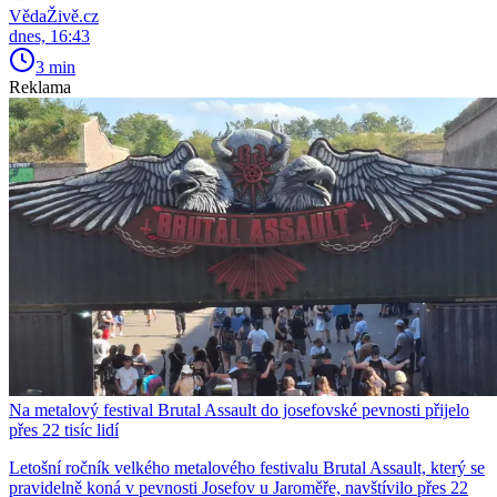
VědaŽivě.cz
dnes, 16:43
3 min
Reklama
Na metalový festival Brutal Assault do josefovské pevnosti přijelo
přes 22 tisíc lidí
Letošní ročník velkého metalového festivalu Brutal Assault, který se
pravidelně koná v pevnosti Josefov u Jaroměře, navštívilo přes 22