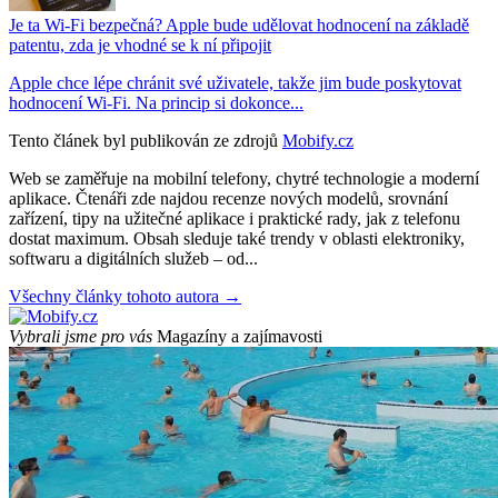
Je ta Wi-Fi bezpečná? Apple bude udělovat hodnocení na základě
patentu, zda je vhodné se k ní připojit
Apple chce lépe chránit své uživatele, takže jim bude poskytovat
hodnocení Wi-Fi. Na princip si dokonce...
Tento článek byl publikován ze zdrojů
Mobify.cz
Web se zaměřuje na mobilní telefony, chytré technologie a moderní
aplikace. Čtenáři zde najdou recenze nových modelů, srovnání
zařízení, tipy na užitečné aplikace i praktické rady, jak z telefonu
dostat maximum. Obsah sleduje také trendy v oblasti elektroniky,
softwaru a digitálních služeb – od...
Všechny články tohoto autora →
Vybrali jsme pro vás
Magazíny a zajímavosti