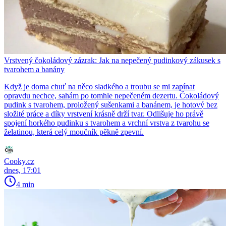
Vrstvený čokoládový zázrak: Jak na nepečený pudinkový zákusek s
tvarohem a banány
Když je doma chuť na něco sladkého a troubu se mi zapínat
opravdu nechce, sahám po tomhle nepečeném dezertu. Čokoládový
pudink s tvarohem, proložený sušenkami a banánem, je hotový bez
složité práce a díky vrstvení krásně drží tvar. Odlišuje ho právě
spojení horkého pudinku s tvarohem a vrchní vrstva z tvarohu se
želatinou, která celý moučník pěkně zpevní.
Cooky.cz
dnes, 17:01
4 min