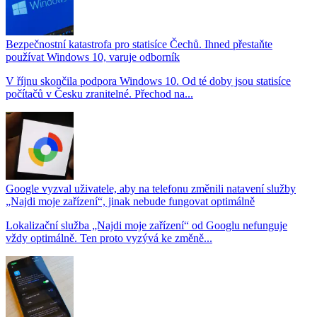
Bezpečnostní katastrofa pro statisíce Čechů. Ihned přestaňte
používat Windows 10, varuje odborník
V říjnu skončila podpora Windows 10. Od té doby jsou statisíce
počítačů v Česku zranitelné. Přechod na...
Google vyzval uživatele, aby na telefonu změnili natavení služby
„Najdi moje zařízení“, jinak nebude fungovat optimálně
Lokalizační služba „Najdi moje zařízení“ od Googlu nefunguje
vždy optimálně. Ten proto vyzývá ke změně...