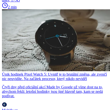
dnes, 17:45
2 min
Únik hodinek Pixel Watch 5: Uvnitř je to brutální změna, ale zvenčí
nic neuvidíte. Na začátek procesor, který nikdo neviděl
Čtyři dny před oficiální akcí Made by Google už víme dost na to,
abychom řekli: letošní hodinky jsou jiné hlavně tam, kam se nedá
podívat.