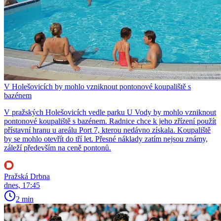
V Holešovicích by mohlo vzniknout pontonové koupaliště s
bazénem
V pražských Holešovicích vedle parku U Vody by mohlo vzniknout
pontonové koupaliště s bazénem. Radnice chce k jeho zřízení použít
přístavní hranu u areálu Port 7, kterou nedávno získala. Koupaliště
by se mohlo otevřít do tří let. Přesné náklady zatím nejsou známy,
záleží především na ceně pontonů.
Pražská Drbna
dnes, 17:45
2 min