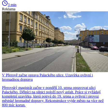
3 min
Reklama
V Přerově začne oprava Palackého ulice. Uzavírka ovlivní i
hromadnou dopravu
Přerovský magistrát začne v pondělí 10. srpna opravovat ulici
Palackého. Dělníci na silnici položí nový asfalt. Práce si vyžádají
kompletní uzavírku, která potrvá do 19. srpna a ovlivní i provoz
městské hromadné dopravy. Rekonstrukce vyjde město na více než
800 tisíc korun.