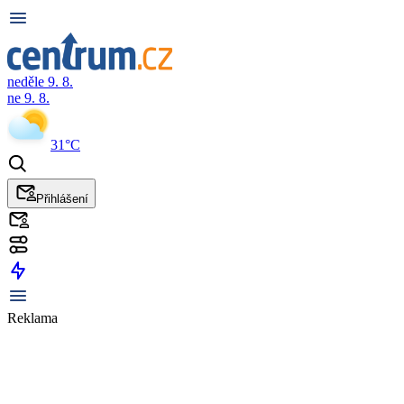
neděle 9. 8.
ne 9. 8.
31°C
Přihlášení
Reklama