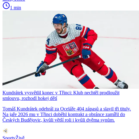
1 min
Kundrátek vysvětlil konec v Třinci: Klub nechtěl prodloužit
smlouvu, rozhodl hokej dětí
Tomáš Kundrátek odehrál za Oceláře 404 zápasů a slavil tři tituly.
Na jaře 2026 mu v Třinci doběhl kontrakt a obránce zamířil do
Českých Budějovic, kvůli větší roli i kvůli dvěma synům.
SportyŽivě