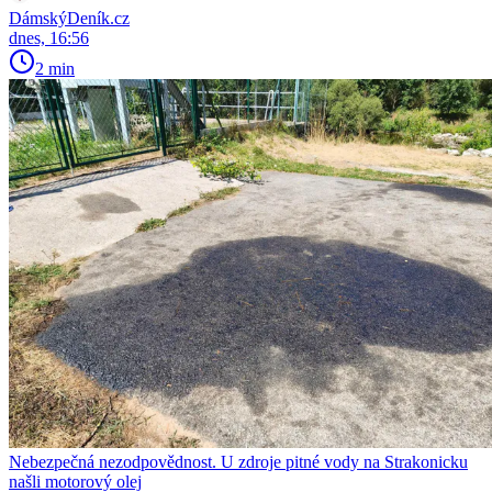
DámskýDeník.cz
dnes, 16:56
2 min
Nebezpečná nezodpovědnost. U zdroje pitné vody na Strakonicku
našli motorový olej