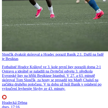
Slončík dvakrát skóroval a Hradec porazil Baník 2:1. Další na řadě
je Besiktas
Fotbalisté Hradce Králové ve 3. kole první ligy porazili doma 2:1
Ostravu a ideálně se naladili na čtvrteční odvetu 3. předkola
Evropské ligy na hřišti Besiktase Istanbul. V 27. a 63. minutě
skóroval Tom Slončík, za hosty se prosadil jen Matěj Chaluš na
začátku druhého poločasu. V tu dobu už hrál Baník v oslabení po
vyloučení Jevhenije Skyby ze 43. minuty.
Hradecká Drbna
dnes, 17:16