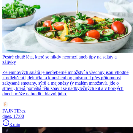
Pestré chutě léta, které se nikdy neomrzí aneb tipy na saláty a
zálivky
Zeleninových salátů je nepřeberné množství a všechny jsou vhodné
k odlehčení jídelníčku a k posílení organismu. I přes přítomnost
zakysané smetany, sýrů a majonézy (v malém množství), jde o
stravu, která pomáhá tělu zbavit se nadbytečných kil a v horkých
dnech může nahradit i hlavní jídlo.
FAJNTIP.cz
dnes, 17:00
3 min