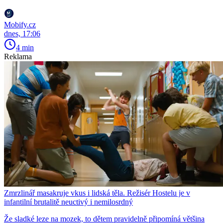
Mobify.cz
dnes, 17:06
4 min
Reklama
Zmrzlinář masakruje vkus i lidská těla. Režisér Hostelu je v
infantilní brutalitě neuctivý i nemilosrdný
Že sladké leze na mozek, to dětem pravidelně připomíná většina