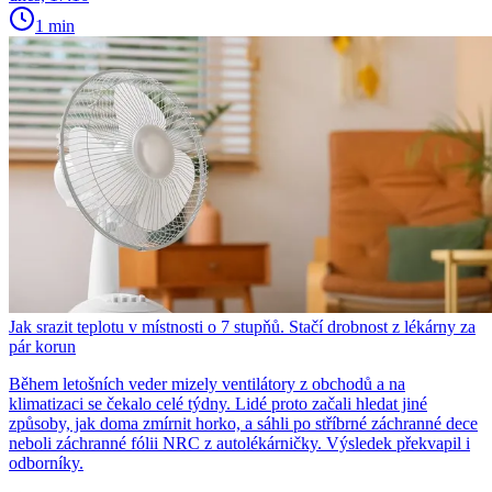
1 min
Jak srazit teplotu v místnosti o 7 stupňů. Stačí drobnost z lékárny za
pár korun
Během letošních veder mizely ventilátory z obchodů a na
klimatizaci se čekalo celé týdny. Lidé proto začali hledat jiné
způsoby, jak doma zmírnit horko, a sáhli po stříbrné záchranné dece
neboli záchranné fólii NRC z autolékárničky. Výsledek překvapil i
odborníky.