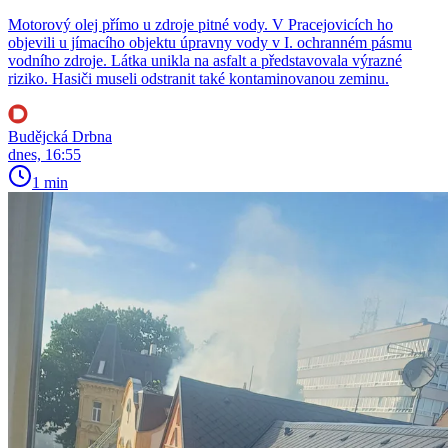
Motorový olej přímo u zdroje pitné vody. V Pracejovicích ho
objevili u jímacího objektu úpravny vody v I. ochranném pásmu
vodního zdroje. Látka unikla na asfalt a představovala výrazné
riziko. Hasiči museli odstranit také kontaminovanou zeminu.
Budějcká Drbna
dnes, 16:55
1 min