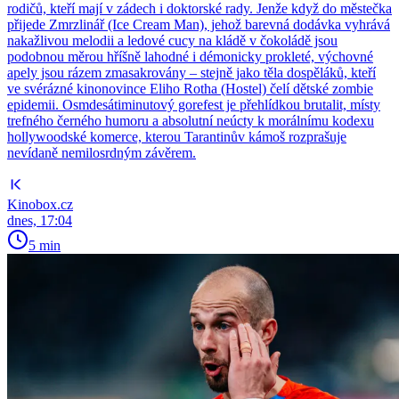
rodičů, kteří mají v zádech i doktorské rady. Jenže když do městečka
přijede Zmrzlinář (Ice Cream Man), jehož barevná dodávka vyhrává
nakažlivou melodii a ledové cucy na kládě v čokoládě jsou
podobnou měrou hříšně lahodné i démonicky prokleté, výchovné
apely jsou rázem zmasakrovány – stejně jako těla dospěláků, kteří
ve svérázné kinonovince Eliho Rotha (Hostel) čelí dětské zombie
epidemii. Osmdesátiminutový gorefest je přehlídkou brutalit, místy
trefného černého humoru a absolutní neúcty k morálnímu kodexu
hollywoodské komerce, kterou Tarantinův kámoš rozprašuje
nevídaně nemilosrdným závěrem.
Kinobox.cz
dnes, 17:04
5 min