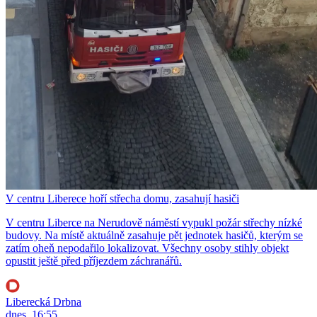
V centru Liberece hoří střecha domu, zasahují hasiči
V centru Liberce na Nerudově náměstí vypukl požár střechy nízké
budovy. Na místě aktuálně zasahuje pět jednotek hasičů, kterým se
zatím oheň nepodařilo lokalizovat. Všechny osoby stihly objekt
opustit ještě před příjezdem záchranářů.
Liberecká Drbna
dnes, 16:55