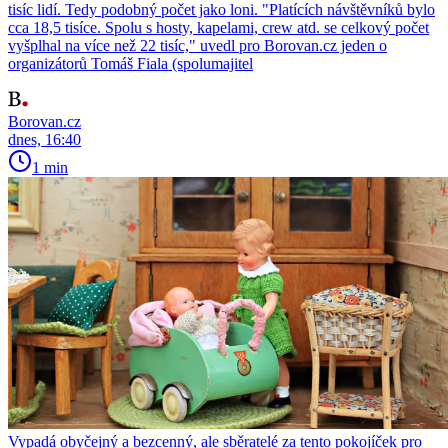
tisíc lidí. Tedy podobný počet jako loni. "Platících návštěvníků bylo
cca 18,5 tisíce. Spolu s hosty, kapelami, crew atd. se celkový počet
vyšplhal na více než 22 tisíc," uvedl pro Borovan.cz jeden o
organizátorů Tomáš Fiala (spolumajitel
Borovan.cz
dnes, 16:40
1 min
Vypadá obyčejný a bezcenný, ale sběratelé za tento pokojíček pro