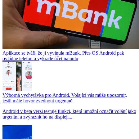
Aplikace se tváří, že ji vyvinula mBank. Přes OS Android pak
ovládne telefon a vykrade účet na nulu
Výborná vychytávka pro Android. Volající vás může upozornit,
jestli máte hovor zvednout urgentně
Android v beta verzi testuje funkci, která umožní označit volání jako
urgentní a zvýraznit ho na displeji...