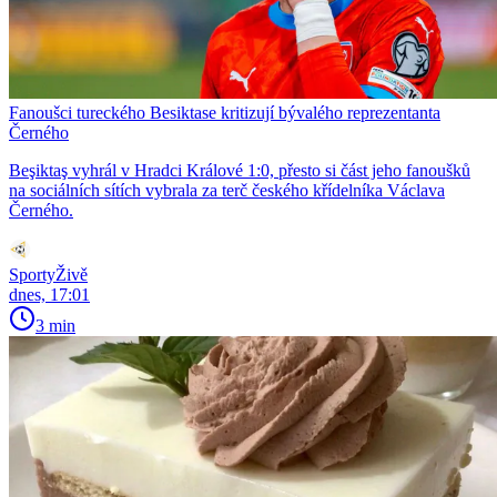
Fanoušci tureckého Besiktase kritizují bývalého reprezentanta
Černého
Beşiktaş vyhrál v Hradci Králové 1:0, přesto si část jeho fanoušků
na sociálních sítích vybrala za terč českého křídelníka Václava
Černého.
SportyŽivě
dnes, 17:01
3 min