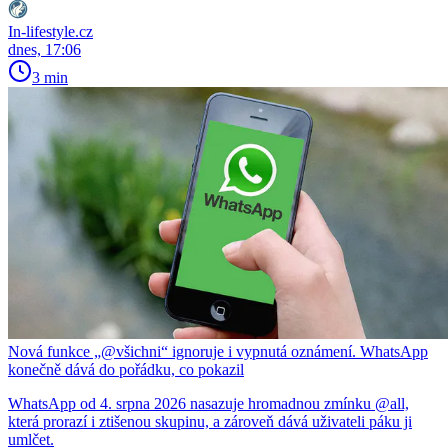
In-lifestyle.cz
dnes, 17:06
3 min
Nová funkce „@všichni“ ignoruje i vypnutá oznámení. WhatsApp
konečně dává do pořádku, co pokazil
WhatsApp od 4. srpna 2026 nasazuje hromadnou zmínku @all,
která prorazí i ztišenou skupinu, a zároveň dává uživateli páku ji
umlčet.