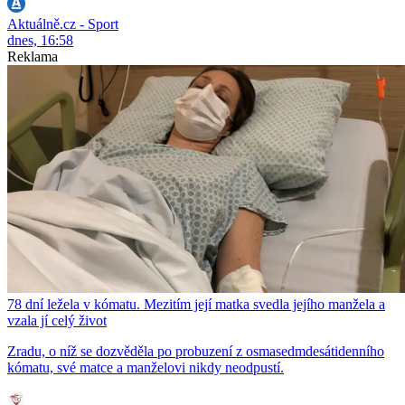
Aktuálně.cz - Sport
dnes, 16:58
Reklama
78 dní ležela v kómatu. Mezitím její matka svedla jejího manžela a
vzala jí celý život
Zradu, o níž se dozvěděla po probuzení z osmasedmdesátidenního
kómatu, své matce a manželovi nikdy neodpustí.