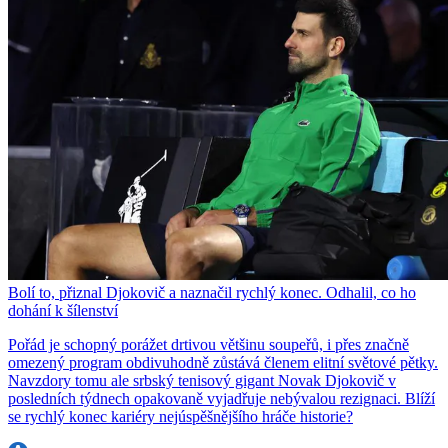
Bolí to, přiznal Djokovič a naznačil rychlý konec. Odhalil, co ho
dohání k šílenství
Pořád je schopný porážet drtivou většinu soupeřů, i přes značně
omezený program obdivuhodně zůstává členem elitní světové pětky.
Navzdory tomu ale srbský tenisový gigant Novak Djokovič v
posledních týdnech opakovaně vyjadřuje nebývalou rezignaci. Blíží
se rychlý konec kariéry nejúspěšnějšího hráče historie?