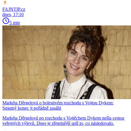
FAJNTIP.cz
dnes, 17:10
5 min
Markéta Děrgelová o bolestivém rozchodu s Vojtou Dykem:
Smutný konec ji pořádně zasáhl
Markéta Děrgelová po rozchodu s Vojtěchem Dykem nešla cestou
veřejných výlevů. Dnes je zřetelnější spíš to, co následovalo.