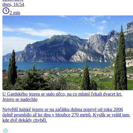
dnes, 16:54
2 min
U Gardského jezera se stalo něco, na co místní čekali dvacet let.
Jezero se nadechlo
Největší italské jezero se na začátku dubna poprvé od roku 2006
úplně promísilo až ke dnu v hloubce 270 metrů. Kyslík se vrátil tam,
kde dvě dekády chyběl.