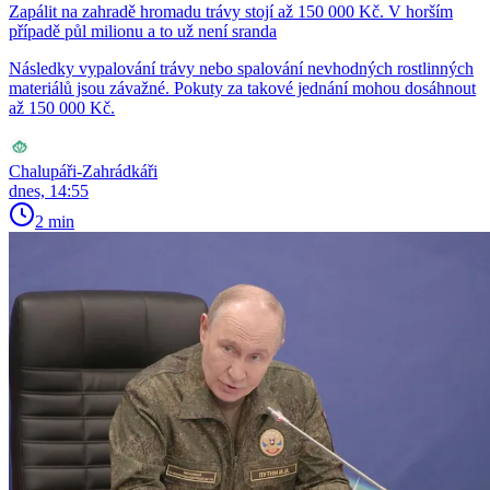
Zapálit na zahradě hromadu trávy stojí až 150 000 Kč. V horším
případě půl milionu a to už není sranda
Následky vypalování trávy nebo spalování nevhodných rostlinných
materiálů jsou závažné. Pokuty za takové jednání mohou dosáhnout
až 150 000 Kč.
Chalupáři-Zahrádkáři
dnes, 14:55
2 min