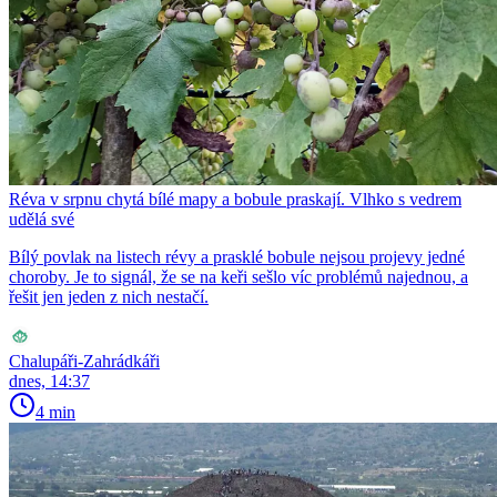
Réva v srpnu chytá bílé mapy a bobule praskají. Vlhko s vedrem
udělá své
Bílý povlak na listech révy a prasklé bobule nejsou projevy jedné
choroby. Je to signál, že se na keři sešlo víc problémů najednou, a
řešit jen jeden z nich nestačí.
Chalupáři-Zahrádkáři
dnes, 14:37
4 min