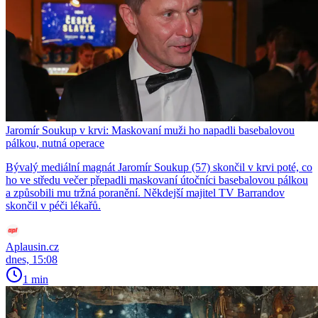
Jaromír Soukup v krvi: Maskovaní muži ho napadli basebalovou
pálkou, nutná operace
Bývalý mediální magnát Jaromír Soukup (57) skončil v krvi poté, co
ho ve středu večer přepadli maskovaní útočníci basebalovou pálkou
a způsobili mu tržná poranění. Někdejší majitel TV Barrandov
skončil v péči lékařů.
Aplausin.cz
dnes, 15:08
1 min