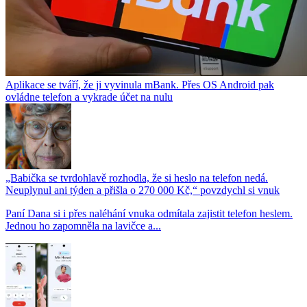
Aplikace se tváří, že ji vyvinula mBank. Přes OS Android pak
ovládne telefon a vykrade účet na nulu
„Babička se tvrdohlavě rozhodla, že si heslo na telefon nedá.
Neuplynul ani týden a přišla o 270 000 Kč,“ povzdychl si vnuk
Paní Dana si i přes naléhání vnuka odmítala zajistit telefon heslem.
Jednou ho zapomněla na lavičce a...