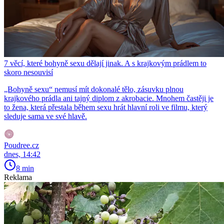
7 věcí, které bohyně sexu dělají jinak. A s krajkovým prádlem to
skoro nesouvisí
„Bohyně sexu“ nemusí mít dokonalé tělo, zásuvku plnou
krajkového prádla ani tajný diplom z akrobacie. Mnohem častěji je
to žena, která přestala během sexu hrát hlavní roli ve filmu, který
sleduje sama ve své hlavě.
Poudree.cz
dnes, 14:42
8 min
Reklama