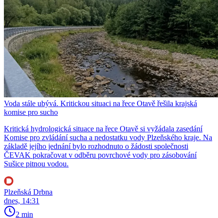
Voda stále ubývá. Kritickou situaci na řece Otavě řešila krajská
komise pro sucho
Kritická hydrologická situace na řece Otavě si vyžádala zasedání
Komise pro zvládání sucha a nedostatku vody Plzeňského kraje. Na
základě jejího jednání bylo rozhodnuto o žádosti společnosti
ČEVAK pokračovat v odběru povrchové vody pro zásobování
Sušice pitnou vodou.
Plzeňská Drbna
dnes, 14:31
2 min