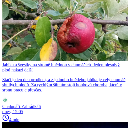
Jablka a švestky na stromě hnědnou v chumáčích. Jeden plesnivý
plod nakazí další
Stačí jeden den prodlení, a z jednoho hnědého jablka je celý chumáč
shnilých plodů. Za rychlým šířením stojí houbová choroba, která v
srpnu pracuje přesčas.
Chalupáři-Zahrádkáři
dnes, 15:05
4 min