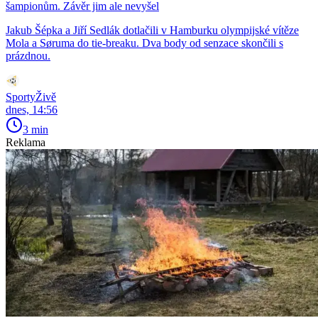
šampionům. Závěr jim ale nevyšel
Jakub Šépka a Jiří Sedlák dotlačili v Hamburku olympijské vítěze
Mola a Søruma do tie-breaku. Dva body od senzace skončili s
prázdnou.
SportyŽivě
dnes, 14:56
3 min
Reklama