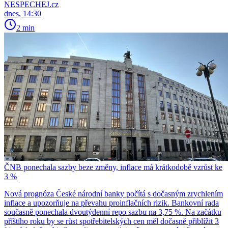
NESPECHEJ.cz
dnes, 14:30
2 min
ČNB ponechala sazby beze změny, inflace má krátkodobě vzrůst ke
3 %
Nová prognóza České národní banky počítá s dočasným zrychlením
inflace a upozorňuje na převahu proinflačních rizik. Bankovní rada
současně ponechala dvoutýdenní repo sazbu na 3,75 %. Na začátku
příštího roku by se růst spotřebitelských cen měl dočasně přiblížit 3