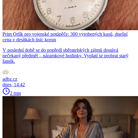
Prim Orlík pro vojenské potápěče: 300 vyrobených kusů, dnešní
cena v desítkách tisíc korun
V poslední době se do popředí sběratelských zájmů dostává
nečekaný předmět – náramkové hodinky. Vyplatí se probrat starý
šatník.
adbz.cz
dnes, 14:42
2 min