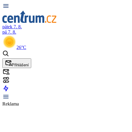
pátek 7. 8.
pá 7. 8.
26°C
Přihlášení
Reklama