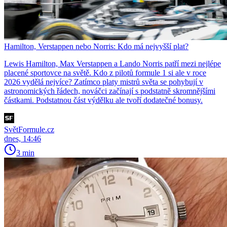
Hamilton, Verstappen nebo Norris: Kdo má nejvyšší plat?
Lewis Hamilton, Max Verstappen a Lando Norris patří mezi nejlépe
placené sportovce na světě. Kdo z pilotů formule 1 si ale v roce
2026 vydělá nejvíce? Zatímco platy mistrů světa se pohybují v
astronomických řádech, nováčci začínají s podstatně skromnějšími
částkami. Podstatnou část výdělku ale tvoří dodatečné bonusy.
SvětFormule.cz
dnes, 14:46
3 min