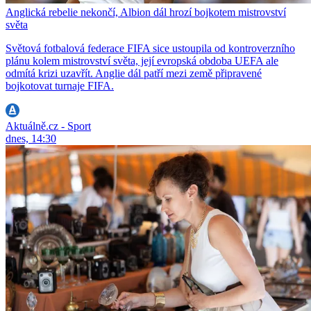
Anglická rebelie nekončí, Albion dál hrozí bojkotem mistrovství
světa
Světová fotbalová federace FIFA sice ustoupila od kontroverzního
plánu kolem mistrovství světa, její evropská obdoba UEFA ale
odmítá krizi uzavřít. Anglie dál patří mezi země připravené
bojkotovat turnaje FIFA.
Aktuálně.cz - Sport
dnes, 14:30