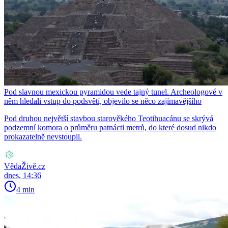
Pod slavnou mexickou pyramidou vede tajný tunel. Archeologové v
něm hledali vstup do podsvětí, objevilo se něco zajímavějšího
Pod druhou největší stavbou starověkého Teotihuacánu se skrývá
podzemní komora o průměru patnácti metrů, do které dosud nikdo
prokazatelně nevstoupil.
VědaŽivě.cz
dnes, 14:36
4 min