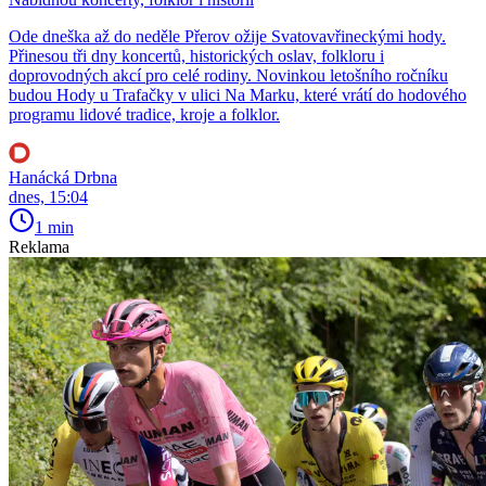
Ode dneška až do neděle Přerov ožije Svatovavřineckými hody.
Přinesou tři dny koncertů, historických oslav, folkloru i
doprovodných akcí pro celé rodiny. Novinkou letošního ročníku
budou Hody u Trafačky v ulici Na Marku, které vrátí do hodového
programu lidové tradice, kroje a folklor.
Hanácká Drbna
dnes, 15:04
1 min
Reklama