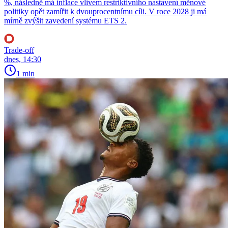
%, následně má inflace vlivem restriktivního nastavení měnové
politiky opět zamířit k dvouprocentnímu cíli. V roce 2028 ji má
mírně zvýšit zavedení systému ETS 2.
Trade-off
dnes, 14:30
1 min