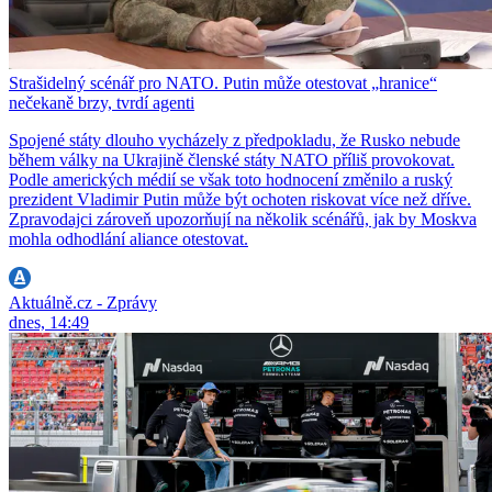
Strašidelný scénář pro NATO. Putin může otestovat „hranice“
nečekaně brzy, tvrdí agenti
Spojené státy dlouho vycházely z předpokladu, že Rusko nebude
během války na Ukrajině členské státy NATO příliš provokovat.
Podle amerických médií se však toto hodnocení změnilo a ruský
prezident Vladimir Putin může být ochoten riskovat více než dříve.
Zpravodajci zároveň upozorňují na několik scénářů, jak by Moskva
mohla odhodlání aliance otestovat.
Aktuálně.cz - Zprávy
dnes, 14:49