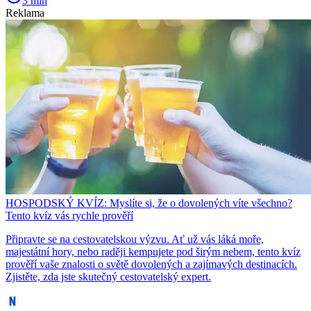
3 min
Reklama
HOSPODSKÝ KVÍZ: Myslíte si, že o dovolených víte všechno?
Tento kvíz vás rychle prověří
Připravte se na cestovatelskou výzvu. Ať už vás láká moře,
majestátní hory, nebo raději kempujete pod širým nebem, tento kvíz
prověří vaše znalosti o světě dovolených a zajímavých destinacích.
Zjistěte, zda jste skutečný cestovatelský expert.