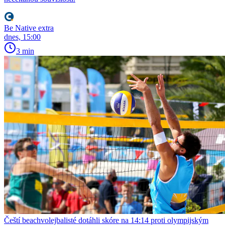
Be Native extra
dnes, 15:00
3 min
Čeští beachvolejbalisté dotáhli skóre na 14:14 proti olympijským