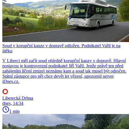
Soud v korupční kauze v dopravě odložen. Podnikatel Vařil je na
útěku
V Liberci měl začít soud ohledně korupční kauzy v dopravě. Hlavní
postavou je kontroverzní podnikatel Jiří Vařil. Jenže právě ten před
zahájením líčení zmizel neznámo kam a soud tak musel být odročen.
Státní zástupce pro něj chce devět let vězení, upozornil server
iDnes.cz.
Liberecká Drbna
dnes, 14:34
1 min