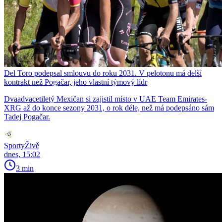
Del Toro podepsal smlouvu do roku 2031. V pelotonu má delší
kontrakt než Pogačar, jeho vlastní týmový lídr
Dvaadvacetiletý Mexičan si zajistil místo v UAE Team Emirates-
XRG až do konce sezony 2031, o rok déle, než má podepsáno sám
Tadej Pogačar.
SportyŽivě
dnes, 15:02
3 min