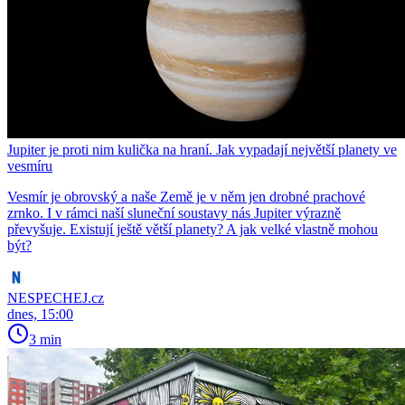
Jupiter je proti nim kulička na hraní. Jak vypadají největší planety ve
vesmíru
Vesmír je obrovský a naše Země je v něm jen drobné prachové
zrnko. I v rámci naší sluneční soustavy nás Jupiter výrazně
převyšuje. Existují ještě větší planety? A jak velké vlastně mohou
být?
NESPECHEJ.cz
dnes, 15:00
3 min