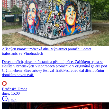
Z šedých krabic umělecká díla. Výtvarníci proměnili deset
trafostanic ve Vinohradech
Deset umělců, deset trafostanic a pět dní práce. Začátkem srpna se
sídliště v brněnských Vinohradech proměnilo v originální galerii pod
širým nebem. Streetartový festival TrafoFest 2026 dal distribučním
domkům novou tvář.
Brněnská Drbna
dnes, 15:00
1 min