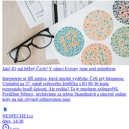
Jaké IQ má běžný Čech? V rámci Evropy jsme pod průměrem
Internetem se šíří zpráva, která mnohé vyděsila: Češi prý hloupnou.
Umístění na 37. místě světového žebříčku s IQ 99,36 bodu
rozpoutalo bouři úzkosti. Ale realita? Ta je mnohem zajímavější.
Porážíme Němce, necháváme za sebou Skandinávii a placené online
testy na nás chystají rafinovanou past.
NESPECHEJ.cz
dnes, 14:30