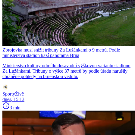
Zbrojovka musí snížit tribuny Za Lužánkami o 9 metrů. Podle
ministerstva stadion kazí panorama Brna
Ministerstvo kultury odmítlo dosavadní výškovou variantu stadionu
Za Lužánkami. Tribuny o výšce 37 metrů by podle úřadu narušily
chráněné pohledy na brněnskou vedutu.
SportyŽivě
dnes, 15:13
3 min