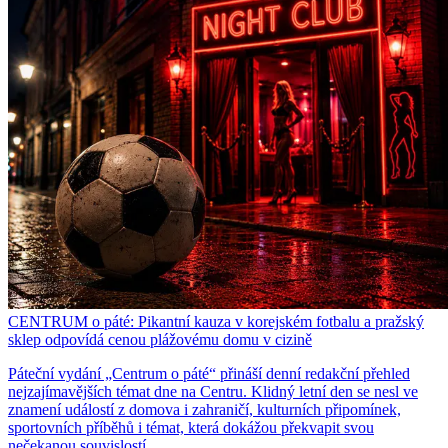
CENTRUM o páté: Pikantní kauza v korejském fotbalu a pražský
sklep odpovídá cenou plážovému domu v cizině
Páteční vydání „Centrum o páté“ přináší denní redakční přehled
nejzajímavějších témat dne na Centru. Klidný letní den se nesl ve
znamení událostí z domova i zahraničí, kulturních připomínek,
sportovních příběhů i témat, která dokážou překvapit svou
nečekanou souvislostí.