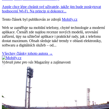
Apple chce lépe chránit své uživatele, takže jim bude poskytovat
hodnocení Wi-Fi. Na princip si dokonce...
Tento článek byl publikován ze zdrojů
Mobify.cz
Web se zaměřuje na mobilní telefony, chytré technologie a moderní
aplikace. Čtenáři zde najdou recenze nových modelů, srovnání
zařízení, tipy na užitečné aplikace i praktické rady, jak z telefonu
dostat maximum. Obsah sleduje také trendy v oblasti elektroniky,
softwaru a digitálních služeb – od...
Všechny články tohoto autora →
Vybrali jsme pro vás
Magazíny a zajímavosti