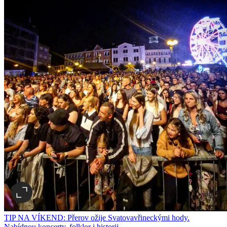
TIP NA VÍKEND: Přerov ožije Svatovavřineckými hody.
Nabídnou koncerty, folklor i historii