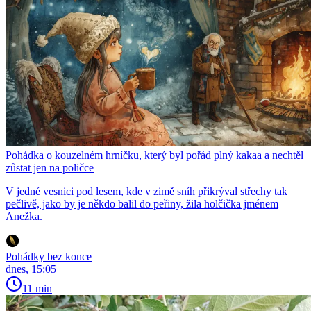
Pohádka o kouzelném hrníčku, který byl pořád plný kakaa a nechtěl
zůstat jen na poličce
V jedné vesnici pod lesem, kde v zimě sníh přikrýval střechy tak
pečlivě, jako by je někdo balil do peřiny, žila holčička jménem
Anežka.
Pohádky bez konce
dnes, 15:05
11 min