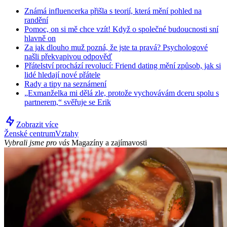
Známá influencerka přišla s teorií, která mění pohled na
randění
Pomoc, on si mě chce vzít! Když o společné budoucnosti sní
hlavně on
Za jak dlouho muž pozná, že jste ta pravá? Psychologové
našli překvapivou odpověď
Přátelství prochází revolucí: Friend dating mění způsob, jak si
lidé hledají nové přátele
Rady a tipy na seznámení
„Exmanželka mi dělá zle, protože vychovávám dceru spolu s
partnerem,“ svěřuje se Erik
Zobrazit více
Ženské centrum
Vztahy
Vybrali jsme pro vás
Magazíny a zajímavosti