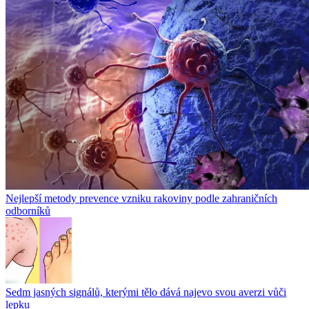
Nejlepší metody prevence vzniku rakoviny podle zahraničních
odborníků
Sedm jasných signálů, kterými tělo dává najevo svou averzi vůči
lepku