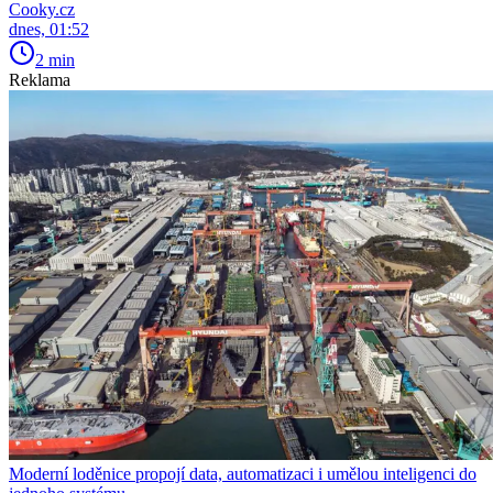
Cooky.cz
dnes, 01:52
2 min
Reklama
Moderní loděnice propojí data, automatizaci i umělou inteligenci do