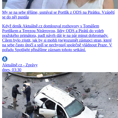
My se na sebe těšíme, usmíval se Portlík z ODS na Pirátku. Vzápětí
se do něj pustila
Když deník Aktuálně.cz domlouval rozhovory s Tomášem
Portlíkem a Terezou Nislerovou, lídry ODS a Pirátů do voleb
pražského primátora, padl návrh dát je na pár minut dohromady.
Cílem bylo zjistit, jak by si mohli (ne)rozumět zástupci stran, které
na sebe často útočí a spíš se nechystají společně vládnout Praze. V
pořadu Spotlight přinášíme záznam tohoto setkání.
Aktuálně.cz - Zprávy
dnes, 03:30