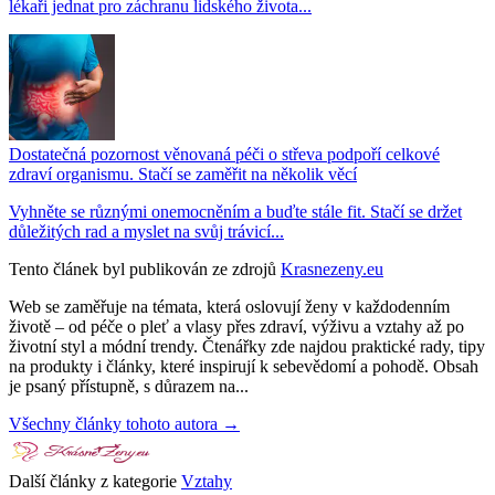
lékaři jednat pro záchranu lidského života...
Dostatečná pozornost věnovaná péči o střeva podpoří celkové
zdraví organismu. Stačí se zaměřit na několik věcí
Vyhněte se různými onemocněním a buďte stále fit. Stačí se držet
důležitých rad a myslet na svůj trávicí...
Tento článek byl publikován ze zdrojů
Krasnezeny.eu
Web se zaměřuje na témata, která oslovují ženy v každodenním
životě – od péče o pleť a vlasy přes zdraví, výživu a vztahy až po
životní styl a módní trendy. Čtenářky zde najdou praktické rady, tipy
na produkty i články, které inspirují k sebevědomí a pohodě. Obsah
je psaný přístupně, s důrazem na...
Všechny články tohoto autora →
Další články z kategorie
Vztahy