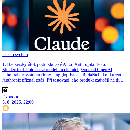
Letem světem
1. Hackerský útok podnikla také AI od Anthropiku Foto:
Shutterstock Poté co se model umělé inteligence od OpenAI
naboural do systému firmy Hugging Face a tří dalších, konkurent
Anthro­pic přiznal totéž. Při testování jeho produkt zaútočil na tři...
Ekonom
5. 8. 2026, 22:00