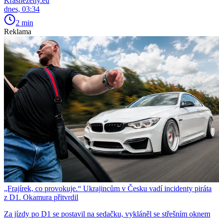
Krasnezeny.eu
dnes, 03:34
2 min
Reklama
„Frajírek, co provokuje.“ Ukrajincům v Česku vadí incidenty piráta
z D1. Okamura přitvrdil
Za jízdy po D1 se postavil na sedačku, vykláněl se střešním oknem