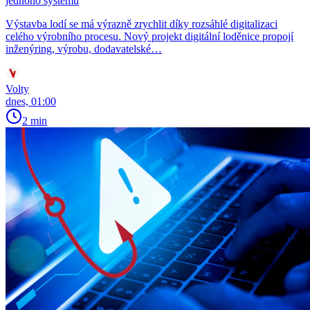
jednoho systému
Výstavba lodí se má výrazně zrychlit díky rozsáhlé digitalizaci
celého výrobního procesu. Nový projekt digitální loděnice propojí
inženýring, výrobu, dodavatelské…
Volty
dnes, 01:00
2 min