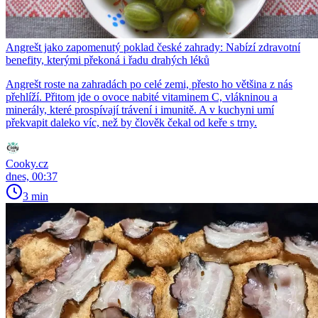
Angrešt jako zapomenutý poklad české zahrady: Nabízí zdravotní
benefity, kterými překoná i řadu drahých léků
Angrešt roste na zahradách po celé zemi, přesto ho většina z nás
přehlíží. Přitom jde o ovoce nabité vitaminem C, vlákninou a
minerály, které prospívají trávení i imunitě. A v kuchyni umí
překvapit daleko víc, než by člověk čekal od keře s trny.
Cooky.cz
dnes, 00:37
3 min