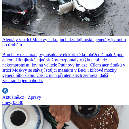
Atentáty v srdci Moskvy. Ukrajinci likvidují ruské generály jednoho
po druhém
Bomba v restauraci, výbušnina v elektrické koloběžce či nálož pod
autem. Ukrajinské tajné služby rozpoutaly v týlu nepřítele
nekompromisní lov na velitele Putinovy invaze. Cílem atentátníků v
srdci Moskvy se stávají strůjci masakru v Buči i klíčové mozky
generálního štábu. Část z nich při atentátech zemřela, další
zachránila jen náhoda.
Aktuálně.cz - Zprávy
dnes, 03:30