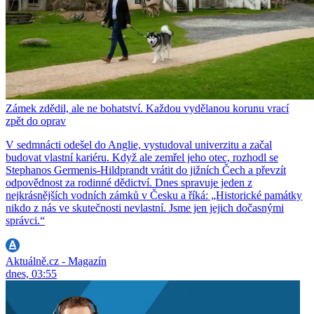
Zámek zdědil, ale ne bohatství. Každou vydělanou korunu vrací
zpět do oprav
V sedmnácti odešel do Anglie, vystudoval univerzitu a začal
budovat vlastní kariéru. Když ale zemřel jeho otec, rozhodl se
Stephanos Germenis-Hildprandt vrátit do jižních Čech a převzít
odpovědnost za rodinné dědictví. Dnes spravuje jeden z
nejkrásnějších vodních zámků v Česku a říká: „Historické památky
nikdo z nás ve skutečnosti nevlastní. Jsme jen jejich dočasnými
správci.“
Aktuálně.cz - Magazín
dnes, 03:55