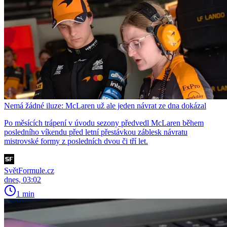
Nemá žádné iluze: McLaren už ale jeden návrat ze dna dokázal
Po měsících trápení v úvodu sezony předvedl McLaren během
posledního víkendu před letní přestávkou záblesk návratu
mistrovské formy z posledních dvou či tří let.
SvětFormule.cz
dnes, 03:02
1 min