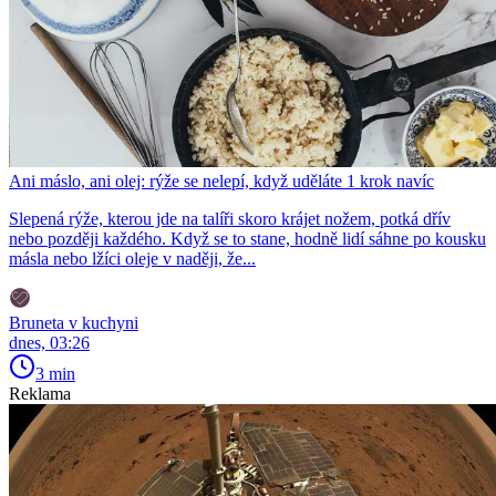
Ani máslo, ani olej: rýže se nelepí, když uděláte 1 krok navíc
Slepená rýže, kterou jde na talíři skoro krájet nožem, potká dřív
nebo později každého. Když se to stane, hodně lidí sáhne po kousku
másla nebo lžíci oleje v naději, že...
Bruneta v kuchyni
dnes, 03:26
3 min
Reklama