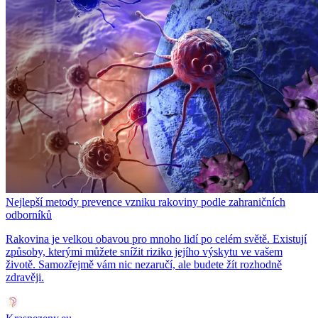
Nejlepší metody prevence vzniku rakoviny podle zahraničních
odborníků
Rakovina je velkou obavou pro mnoho lidí po celém světě. Existují
způsoby, kterými můžete snížit riziko jejího výskytu ve vašem
životě. Samozřejmě vám nic nezaručí, ale budete žít rozhodně
zdravěji.