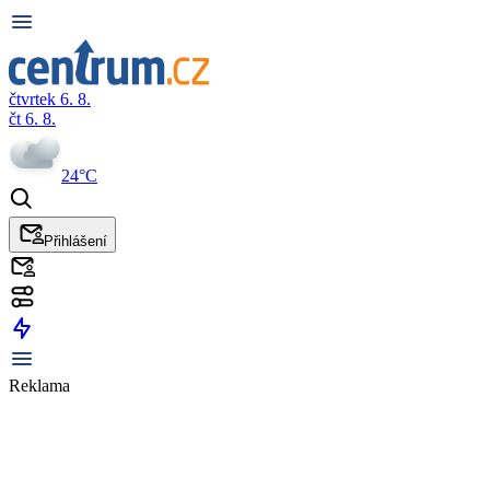
čtvrtek 6. 8.
čt 6. 8.
24°C
Přihlášení
Reklama