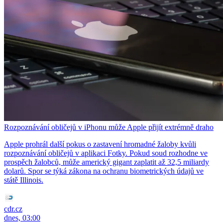
Rozpoznávání obličejů v iPhonu může Apple přijít extrémně draho
Apple prohrál další pokus o zastavení hromadné žaloby kvůli
rozpoznávání obličejů v aplikaci Fotky. Pokud soud rozhodne ve
prospěch žalobců, může americký gigant zaplatit až 32,5 miliardy
dolarů. Spor se týká zákona na ochranu biometrických údajů ve
státě Illinois.
cdr.cz
dnes, 03:00