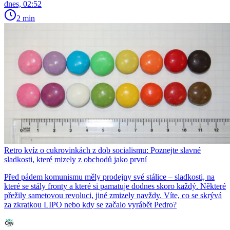
dnes, 02:52
2 min
Retro kvíz o cukrovinkách z dob socialismu: Poznejte slavné
sladkosti, které mizely z obchodů jako první
Před pádem komunismu měly prodejny své stálice – sladkosti, na
které se stály fronty a které si pamatuje dodnes skoro každý. Některé
přežily sametovou revoluci, jiné zmizely navždy. Víte, co se skrývá
za zkratkou LIPO nebo kdy se začalo vyrábět Pedro?