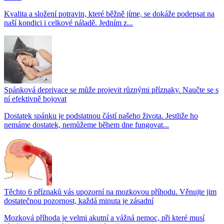
Kvalita a složení potravin, které běžně jíme, se dokáže podepsat na
naší kondici i celkové náladě. Jedním z...
Spánková deprivace se může projevit různými příznaky. Naučte se s
ní efektivně bojovat
Dostatek spánku je podstatnou částí našeho života. Jestliže ho
nemáme dostatek, nemůžeme během dne fungovat...
Těchto 6 příznaků vás upozorní na mozkovou příhodu. Věnujte jim
dostatečnou pozornost, každá minuta je zásadní
Mozková příhoda je velmi akutní a vážná nemoc, při které musí