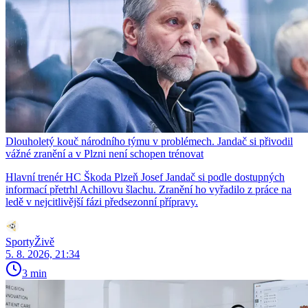
Dlouholetý kouč národního týmu v problémech. Jandač si přivodil
vážné zranění a v Plzni není schopen trénovat
Hlavní trenér HC Škoda Plzeň Josef Jandač si podle dostupných
informací přetrhl Achillovu šlachu. Zranění ho vyřadilo z práce na
ledě v nejcitlivější fázi předsezonní přípravy.
SportyŽivě
5. 8. 2026, 21:34
3 min