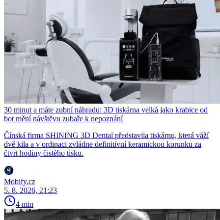
30 minut a máte zubní náhradu: 3D tiskárna velká jako krabice od
bot mění návštěvu zubaře k nepoznání
Čínská firma SHINING 3D Dental představila tiskárnu, která váží
dvě kila a v ordinaci zvládne definitivní keramickou korunku za
čtvrt hodiny čistého tisku.
Mobify.cz
5. 8. 2026, 21:23
4 min