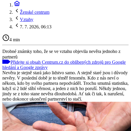
Ženské centrum
Vztahy
7. 7. 2026, 06:13
4 min
Drobné známky toho, že se ve vztahu objevila nevěra jednoho z
partnerů
Přidejte si obsah Centrum.cz do oblíbených zdrojů pro Google
hledání a Google zprávy
Nevěra je stejně stará jako lidstvo samo. A stejně staré jsou i důvody
nevěry. V poslední době je to téměř fenomén. Kdo z nás neví o
někom, kdo by svého partnera nepodváděl. Trochu smutná statistika,
když si 2 lidé slíbí věrnost, a jeden z nich ho poruší. Někdy jednou,
jindy se z toho stane nevěra dlouhodobá. Ať tak či tak, k narušení,
nebo dokonce ukončení partnerství to stačí.