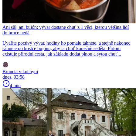
Ani sůl, ani bujón: vývar dostane chuť z 1 věci, kterou většina lidí
do hrnce nedá
Uvaříte poctivý vývar, hodiny ho pomalu táhnete, a stejně nakonec
sáhnete po kostce bujónu, aby ta chuť konečně seděla. Přitom
existuje přírodní cesta, jak základu dodat plnou a sytou chuť...
Bruneta v kuchyni
dnes, 03:58
4 min