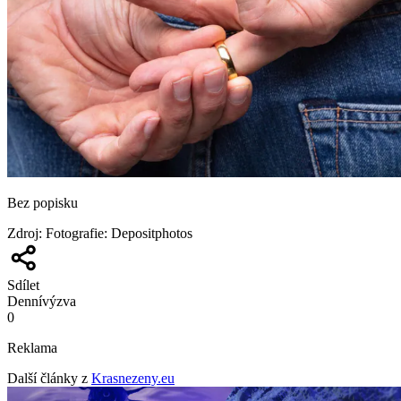
Bez popisku
Zdroj
:
Fotografie: Depositphotos
Sdílet
Denní
výzva
0
Reklama
Další články z
Krasnezeny.eu