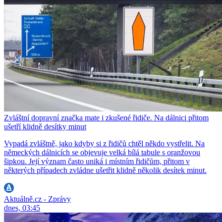
Zvláštní dopravní značka mate i zkušené řidiče. Na dálnici přitom
ušetří klidně desítky minut
Vypadá zvláštně, jako kdyby si z řidičů chtěl někdo vystřelit. Na
německých dálnicích se objevuje velká bílá tabule s oranžovou
šipkou. Její význam často uniká i místním řidičům, přitom v
některých případech zvládne ušetřit klidně několik desítek minut.
Aktuálně.cz - Zprávy
dnes, 03:45