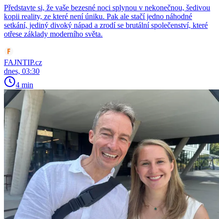
Představte si, že vaše bezesné noci splynou v nekonečnou, šedivou
kopii reality, ze které není úniku. Pak ale stačí jedno náhodné
setkání, jediný divoký nápad a zrodí se brutální společenství, které
otřese základy moderního světa.
FAJNTIP.cz
dnes, 03:30
4 min