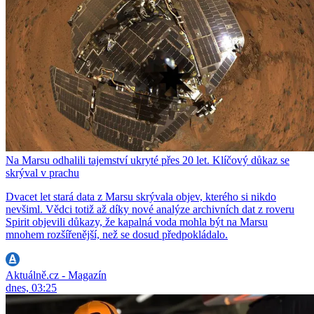
Na Marsu odhalili tajemství ukryté přes 20 let. Klíčový důkaz se
skrýval v prachu
Dvacet let stará data z Marsu skrývala objev, kterého si nikdo
nevšiml. Vědci totiž až díky nové analýze archivních dat z roveru
Spirit objevili důkazy, že kapalná voda mohla být na Marsu
mnohem rozšířenější, než se dosud předpokládalo.
Aktuálně.cz - Magazín
dnes, 03:25