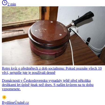
2 min
Retro kvíz o předmětech z dob socialismu: Pokud poznáte všech 10
věcí, nejspíše jste je používali denně
Domácnosti v Československu vypadaly ještě před několika
desítkami let úplně jinak než dnes. S naším kvízem na tu dobu
vzpomenete.
BydlímeÚtulně.cz