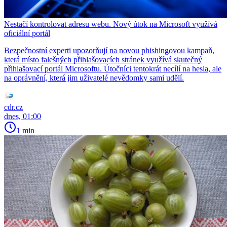
Nestačí kontrolovat adresu webu. Nový útok na Microsoft využívá
oficiální portál
Bezpečnostní experti upozorňují na novou phishingovou kampaň,
která místo falešných přihlašovacích stránek využívá skutečný
přihlašovací portál Microsoftu. Útočníci tentokrát necílí na hesla, ale
na oprávnění, která jim uživatelé nevědomky sami udělí.
cdr.cz
dnes, 01:00
1 min