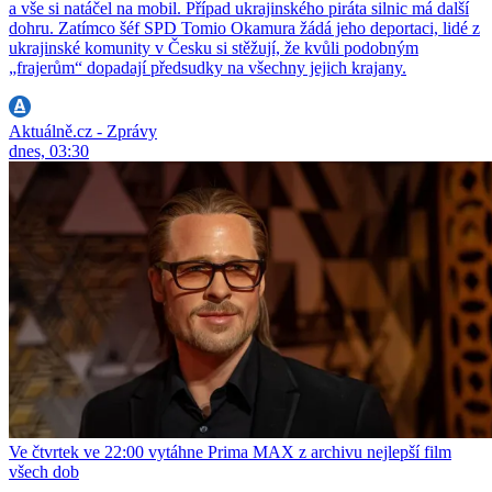
a vše si natáčel na mobil. Případ ukrajinského piráta silnic má další
dohru. Zatímco šéf SPD Tomio Okamura žádá jeho deportaci, lidé z
ukrajinské komunity v Česku si stěžují, že kvůli podobným
„frajerům“ dopadají předsudky na všechny jejich krajany.
Aktuálně.cz - Zprávy
dnes, 03:30
Ve čtvrtek ve 22:00 vytáhne Prima MAX z archivu nejlepší film
všech dob