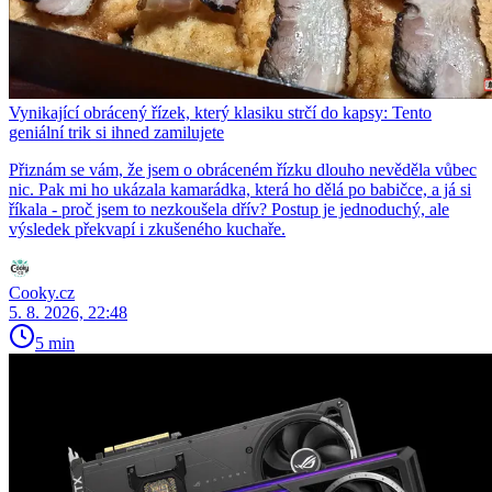
Vynikající obrácený řízek, který klasiku strčí do kapsy: Tento
geniální trik si ihned zamilujete
Přiznám se vám, že jsem o obráceném řízku dlouho nevěděla vůbec
nic. Pak mi ho ukázala kamarádka, která ho dělá po babičce, a já si
říkala - proč jsem to nezkoušela dřív? Postup je jednoduchý, ale
výsledek překvapí i zkušeného kuchaře.
Cooky.cz
5. 8. 2026, 22:48
5 min