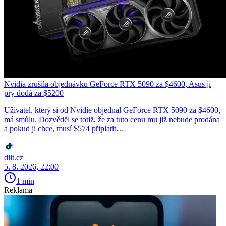
Nvidia zrušila objednávku GeForce RTX 5090 za $4600, Asus ji
prý dodá za $5200
Uživatel, který si od Nvidie objednal GeForce RTX 5090 za $4600,
má smůlu. Dozvěděl se totiž, že za tuto cenu mu již nebude prodána
a pokud ji chce, musí $574 připlatit…
diit.cz
5. 8. 2026, 22:00
1 min
Reklama