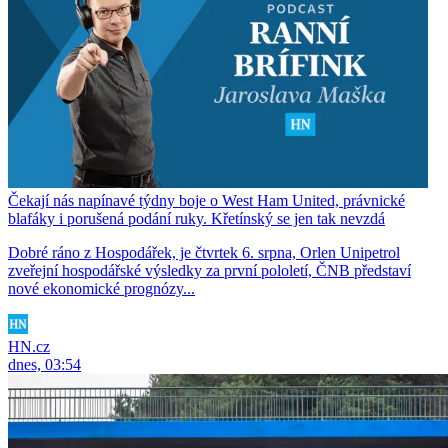
Čekají nás napínavé týdny boje o West Ham United, právnické
blafáky i porušená podání ruky. Křetínský se jen tak nevzdá
Dobré ráno z Hospodářek, je čtvrtek 6. srpna, Orlen Unipetrol
zveřejní hospodářské výsledky za první pololetí, ČNB představí
nové ekonomické prognózy...
HN.cz
dnes, 03:54