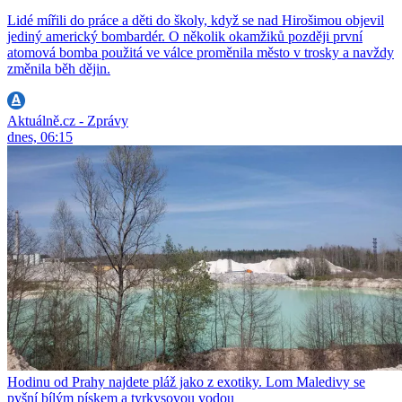
Lidé mířili do práce a děti do školy, když se nad Hirošimou objevil
jediný americký bombardér. O několik okamžiků později první
atomová bomba použitá ve válce proměnila město v trosky a navždy
změnila běh dějin.
Aktuálně.cz - Zprávy
dnes, 06:15
Hodinu od Prahy najdete pláž jako z exotiky. Lom Maledivy se
pyšní bílým pískem a tyrkysovou vodou