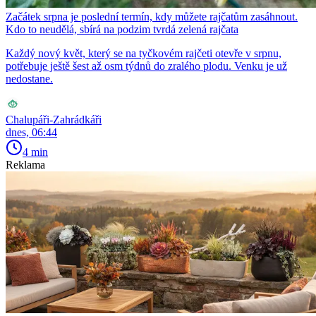
Začátek srpna je poslední termín, kdy můžete rajčatům zasáhnout.
Kdo to neudělá, sbírá na podzim tvrdá zelená rajčata
Každý nový květ, který se na tyčkovém rajčeti otevře v srpnu,
potřebuje ještě šest až osm týdnů do zralého plodu. Venku je už
nedostane.
Chalupáři-Zahrádkáři
dnes, 06:44
4 min
Reklama