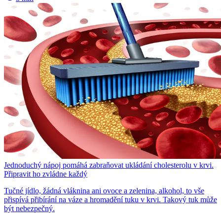
Jednoduchý nápoj pomáhá zabraňovat ukládání cholesterolu v krvi.
Připravit ho zvládne každý
Tučné jídlo, žádná vláknina ani ovoce a zelenina, alkohol, to vše
přispívá přibírání na váze a hromadění tuku v krvi. Takový tuk může
být nebezpečný.