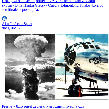
Hokejová osmnáctka podlehla v závěrečném utkání základní
skupiny B na Hlinka Gretzky Cupu v Edmontonu Finsku 4:5 a do
semifinále nepostoupila.
Aktuálně.cz - Sport
dnes, 06:16
Přesně v 8:15 přišel záblesk, který změnil svět navždy