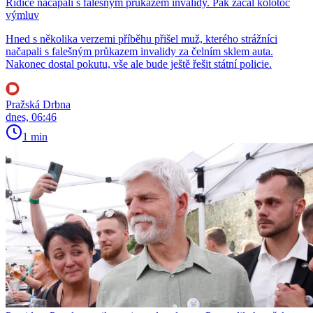
Řidiče načapali s falešným průkazem invalidy. Pak začal kolotoč
výmluv
Hned s několika verzemi příběhu přišel muž, kterého strážníci
načapali s falešným průkazem invalidy za čelním sklem auta.
Nakonec dostal pokutu, vše ale bude ještě řešit státní policie.
Pražská Drbna
dnes, 06:46
1 min