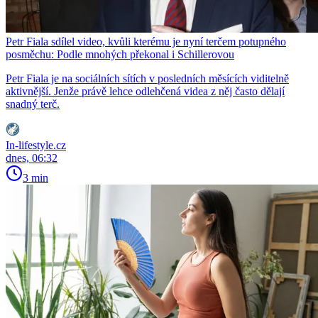
Petr Fiala sdílel video, kvůli kterému je nyní terčem potupného
posměchu: Podle mnohých překonal i Schillerovou
Petr Fiala je na sociálních sítích v posledních měsících viditelně
aktivnější. Jenže právě lehce odlehčená videa z něj často dělají
snadný terč.
In-lifestyle.cz
dnes, 06:32
3 min