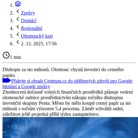
Zprávy
Domácí
Regionální
Olomoucký kraj
2. 12. 2025, 17:56
1 min
Dluhopis za sto milionů. Olomouc chystá investici do cenného
papíru
Přidejte si obsah Centrum.cz do oblíbených zdrojů pro Google
hledání a Google zprávy
Zhodnocení dočasně volných finančních prostředků plánuje vedení
olomoucké radnice prostřednictvím nákupu ročního dluhopisu
investiční skupiny Penta. Město by mělo koupit cenný papír za sto
milionů s ročním výnosem 5,4 procenta. Záměr schválili radní,
záležitost ještě projedná příští týden zastupitelstvo.