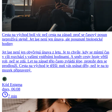
Cesta na východ bolí víc než cesta na západ: proč se časový posun
neprožívá stejně. Jet lag není jen únava, ale posunuté biologické
hodiny
Jet lag není jen obyčejná únava z letu. Je to chvíle, kdy se místní čas
v cíli rozchází s vašimi vnitřními hodinami. A směr cesty hraje větší
roli, než se zdá. Let na západ tělo často zvládá lépe, protože den se
prodlouží. Cesta na východ je těžší: nutí vás usínat dřív, než je na to
mozek připravený.
Kód Enigma
dnes, 06:08
7 min