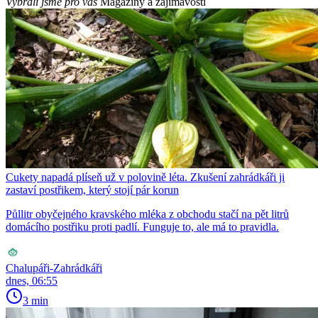
Vybrali jsme pro vás
Magazíny a zajímavosti
Cukety napadá plíseň už v polovině léta. Zkušení zahrádkáři ji
zastaví postřikem, který stojí pár korun
Půllitr obyčejného kravského mléka z obchodu stačí na pět litrů
domácího postřiku proti padlí. Funguje to, ale má to pravidla.
Chalupáři-Zahrádkáři
dnes, 06:55
3 min