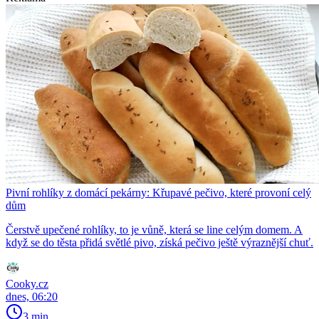
Pivní rohlíky z domácí pekárny: Křupavé pečivo, které provoní celý
dům
Čerstvě upečené rohlíky, to je vůně, která se line celým domem. A
když se do těsta přidá světlé pivo, získá pečivo ještě výraznější chuť.
Cooky.cz
dnes, 06:20
3 min