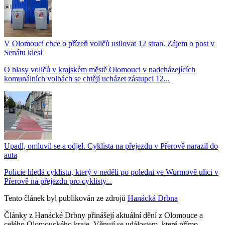
V Olomouci chce o přízeň voličů usilovat 12 stran. Zájem o post v
Senátu klesl
O hlasy voličů v krajském městě Olomouci v nadcházejících
komunálních volbách se chtějí ucházet zástupci 12...
Upadl, omluvil se a odjel. Cyklista na přejezdu v Přerově narazil do
auta
Policie hledá cyklistu, který v neděli po poledni ve Wurmově ulici v
Přerově na přejezdu pro cyklisty...
Tento článek byl publikován ze zdrojů
Hanácká Drbna
Články z Hanácké Drbny přinášejí aktuální dění z Olomouce a
celého Olomouckého kraje. Věnují se událostem, které přímo