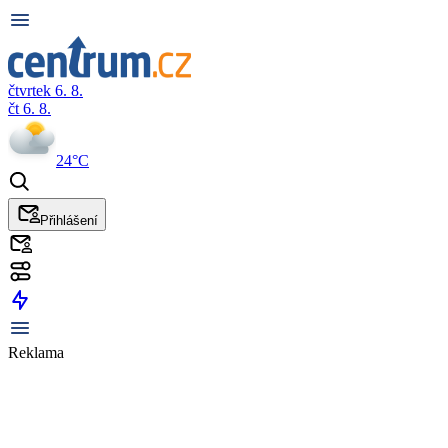
čtvrtek 6. 8.
čt 6. 8.
24°C
Přihlášení
Reklama