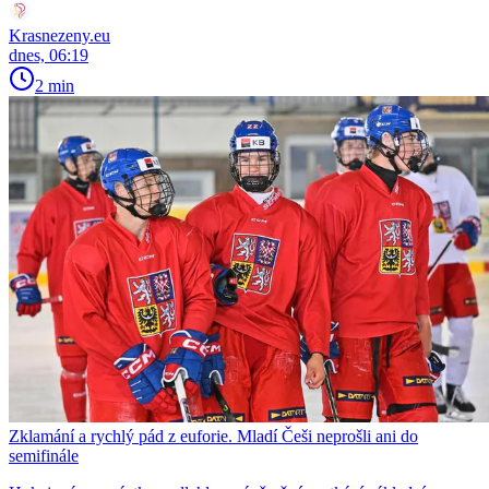
Krasnezeny.eu
dnes, 06:19
2 min
Zklamání a rychlý pád z euforie. Mladí Češi neprošli ani do
semifinále