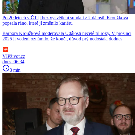
Po 20 letech v ČT ji bez vysvětlení sundali z Událostí. Kroužková
popsala ráno, které jí změnilo kariéru
Barbora Kroužková moderovala Události necelé tři roky. V prosinci
2025 jí vedení oznámilo, že končí, důvod prý nedostala dodnes.
VIPživot.cz
dnes, 06:34
3 min