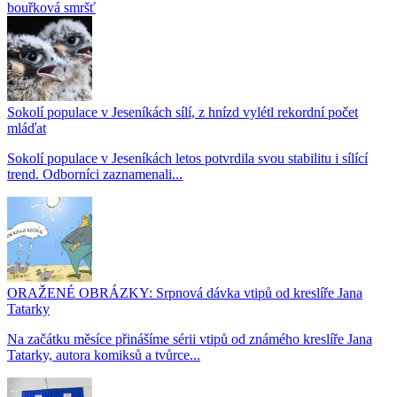
bouřková smršť
Sokolí populace v Jeseníkách sílí, z hnízd vylétl rekordní počet
mláďat
Sokolí populace v Jeseníkách letos potvrdila svou stabilitu i sílící
trend. Odborníci zaznamenali...
ORAŽENÉ OBRÁZKY: Srpnová dávka vtipů od kreslíře Jana
Tatarky
Na začátku měsíce přinášíme sérii vtipů od známého kreslíře Jana
Tatarky, autora komiksů a tvůrce...