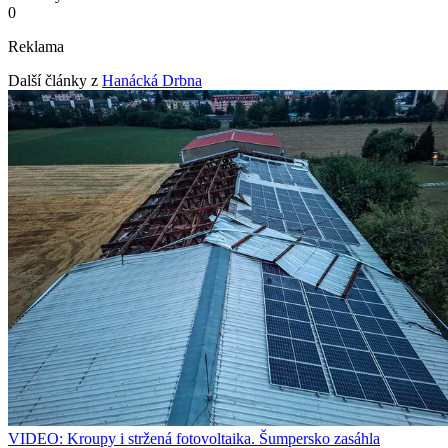
0
Reklama
Další články z
Hanácká Drbna
VIDEO: Kroupy i stržená fotovoltaika. Šumpersko zasáhla