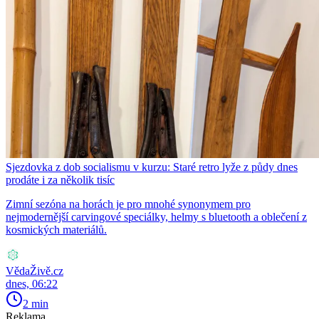
Sjezdovka z dob socialismu v kurzu: Staré retro lyže z půdy dnes
prodáte i za několik tisíc
Zimní sezóna na horách je pro mnohé synonymem pro
nejmodernější carvingové speciálky, helmy s bluetooth a oblečení z
kosmických materiálů.
VědaŽivě.cz
dnes, 06:22
2 min
Reklama