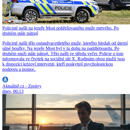
Policisté našli na jezeře Most pohřešovaného muže mrtvého. Po
druhém stále pátrají
Policisté našli tělo osmadvacetiletého muže, kterého hledali od úterní
silné bouřky. Na jezeře Most byl v tu dobu na paddleboardu. Po
druhém muži stále pátrají. Tělo našli ve středu večer. Policie o tom
informovala ve čtvrtek na sociální síti X. Rodinám obou mužů jsou
k dispozici krizoví interventi, kteří poskytují psychologickou
podporu a pomoc.
Aktuálně.cz - Zprávy
dnes, 06:13