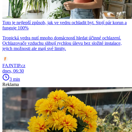
Toto je nejlepší způsob, jak ve vedru ochladit byt. Stojí pár korun a
funguje 100%
Tropická vedra nutí mnoho domácností hledat účinné ochlazení.
Ochlazovače vzduchu slibují rychlou úlevu bez složité instalace,
jejich možnosti ale mají své limity.
FAJNTIP.cz
dnes, 06:30
3 min
Reklama