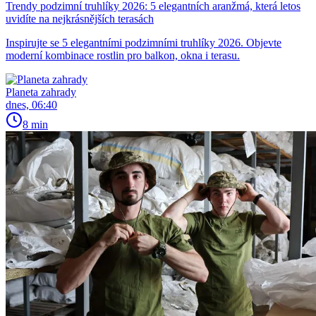
Trendy podzimní truhlíky 2026: 5 elegantních aranžmá, která letos
uvidíte na nejkrásnějších terasách
Inspirujte se 5 elegantními podzimními truhlíky 2026. Objevte
moderní kombinace rostlin pro balkon, okna i terasu.
Planeta zahrady
dnes, 06:40
8 min