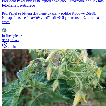
Prezident Pavel vyrazil na tajnou dovolenou: Prozradila ho však tato
fotografie z restaurace
Petr Pavel se během dovolené ukázal v polské Kudowě-Zdróji.
Nenápadnost celé návštěvy teď budí větší pozornost než samotná
cesta.
In-lifestyle.cz
dnes, 06:45
2 min