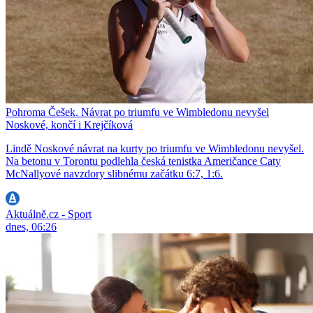
Pohroma Češek. Návrat po triumfu ve Wimbledonu nevyšel
Noskové, končí i Krejčíková
Lindě Noskové návrat na kurty po triumfu ve Wimbledonu nevyšel.
Na betonu v Torontu podlehla česká tenistka Američance Caty
McNallyové navzdory slibnému začátku 6:7, 1:6.
Aktuálně.cz - Sport
dnes, 06:26