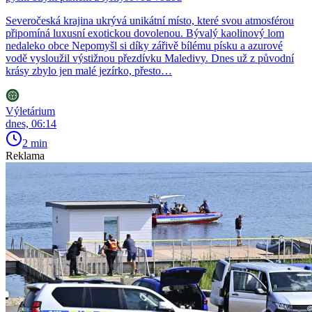
Severočeská krajina ukrývá unikátní místo, které svou atmosférou
připomíná luxusní exotickou dovolenou. Bývalý kaolinový lom
nedaleko obce Nepomyšl si díky zářivě bílému písku a azurové
vodě vysloužil výstižnou přezdívku Maledivy. Dnes už z původní
krásy zbylo jen malé jezírko, přesto…
Výletárium
dnes, 06:14
2 min
Reklama