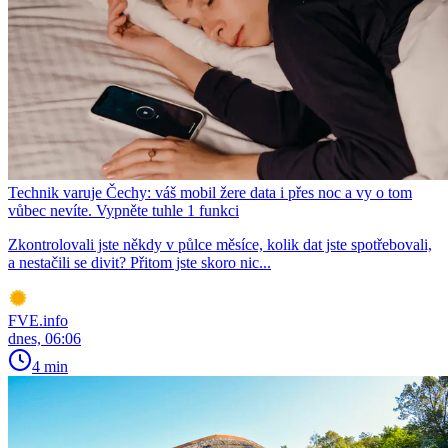
Technik varuje Čechy: váš mobil žere data i přes noc a vy o tom
vůbec nevíte. Vypněte tuhle 1 funkci
Zkontrolovali jste někdy v půlce měsíce, kolik dat jste spotřebovali,
a nestačili se divit? Přitom jste skoro nic...
FVE.info
dnes, 06:06
4 min