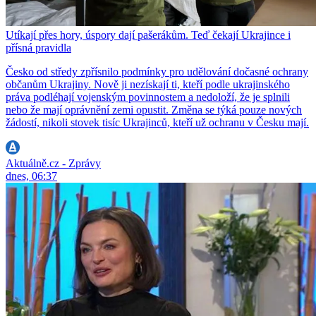
Utíkají přes hory, úspory dají pašerákům. Teď čekají Ukrajince i
přísná pravidla
Česko od středy zpřísnilo podmínky pro udělování dočasné ochrany
občanům Ukrajiny. Nově ji nezískají ti, kteří podle ukrajinského
práva podléhají vojenským povinnostem a nedoloží, že je splnili
nebo že mají oprávnění zemi opustit. Změna se týká pouze nových
žádostí, nikoli stovek tisíc Ukrajinců, kteří už ochranu v Česku mají.
Aktuálně.cz - Zprávy
dnes, 06:37