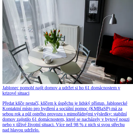
Jablonec pomohl najít domov a udržet si ho 61 domácnostem v
krizové situaci
Předat klíče nestačí, klíčem k úspěchu je lidský přístup. Jablonecké
Kontaktní místo pro bydlení a sociální pomoc (KMBaSP) má za
sebou rok a půl ostrého provozu s mimořádnými výsledky: stabilní
domov zajistilo 61 domácnostem, které se nacházely v bytové nouzi
nebo v tíživé životní situaci. Více než 98 % z nich si svou střechu
nad hlavou udrželo.