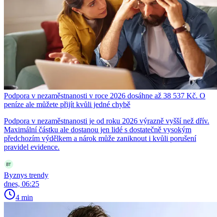
Podpora v nezaměstnanosti v roce 2026 dosáhne až 38 537 Kč. O
peníze ale můžete přijít kvůli jedné chybě
Podpora v nezaměstnanosti je od roku 2026 výrazně vyšší než dřív.
Maximální částku ale dostanou jen lidé s dostatečně vysokým
předchozím výdělkem a nárok může zaniknout i kvůli porušení
pravidel evidence.
Byznys trendy
dnes, 06:25
4 min