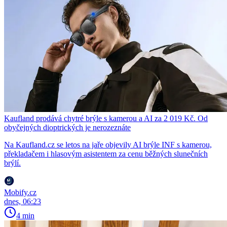
Kaufland prodává chytré brýle s kamerou a AI za 2 019 Kč. Od
obyčejných dioptrických je nerozeznáte
Na Kaufland.cz se letos na jaře objevily AI brýle INF s kamerou,
překladačem i hlasovým asistentem za cenu běžných slunečních
brýlí.
Mobify.cz
dnes, 06:23
4 min