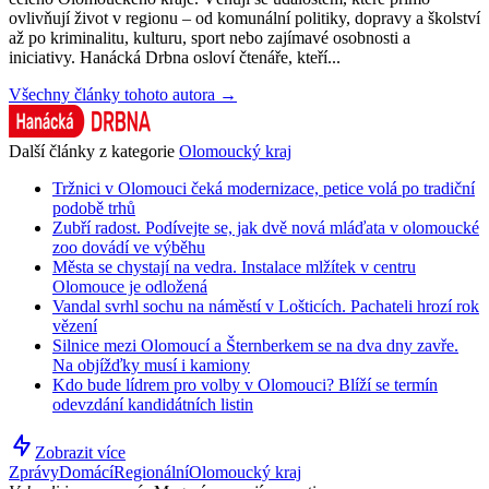
ovlivňují život v regionu – od komunální politiky, dopravy a školství
až po kriminalitu, kulturu, sport nebo zajímavé osobnosti a
iniciativy. Hanácká Drbna osloví čtenáře, kteří...
Všechny články tohoto autora →
Další články z kategorie
Olomoucký kraj
Tržnici v Olomouci čeká modernizace, petice volá po tradiční
podobě trhů
Zubří radost. Podívejte se, jak dvě nová mláďata v olomoucké
zoo dovádí ve výběhu
Města se chystají na vedra. Instalace mlžítek v centru
Olomouce je odložená
Vandal svrhl sochu na náměstí v Lošticích. Pachateli hrozí rok
vězení
Silnice mezi Olomoucí a Šternberkem se na dva dny zavře.
Na objížďky musí i kamiony
Kdo bude lídrem pro volby v Olomouci? Blíží se termín
odevzdání kandidátních listin
Zobrazit více
Zprávy
Domácí
Regionální
Olomoucký kraj