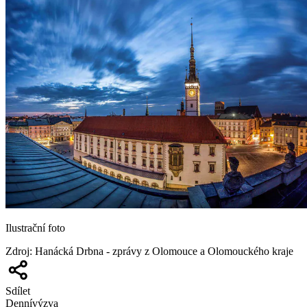
Ilustrační foto
Zdroj
:
Hanácká Drbna - zprávy z Olomouce a Olomouckého kraje
Sdílet
Denní
výzva