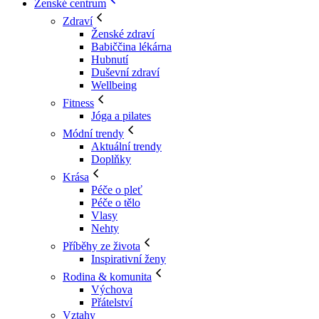
Ženské centrum
Zdraví
Ženské zdraví
Babiččina lékárna
Hubnutí
Duševní zdraví
Wellbeing
Fitness
Jóga a pilates
Módní trendy
Aktuální trendy
Doplňky
Krása
Péče o pleť
Péče o tělo
Vlasy
Nehty
Příběhy ze života
Inspirativní ženy
Rodina & komunita
Výchova
Přátelství
Vztahy