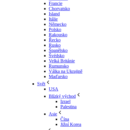
Francie
Chorvatsko
Island
Itálie
Německo
Polsko
Rakousko
Řecko
Rusko
Španělsko
Švédsko
Velká Británie
Rumunsko
Válka na Ukrajině
Maďarsko
Svět
USA
Blízký východ
Izrael
Palestina
Asie
Čína
Jižní Korea