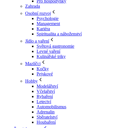
Pro hospodyňky
Zahrada
Osobní rozvoj
Psychologie
Management
Kariéra
Spiritualita a náboženství
Jídlo a vaření
Světová gastronomie
Levné vaření
Kulinářské triky
Mazlíčci
Kočky
Pejskové
Hobby
Modelářství
Včelařství
Rybaření
Letectví
Automobilismus
Adrenalin
Sběratelství
Houbaření