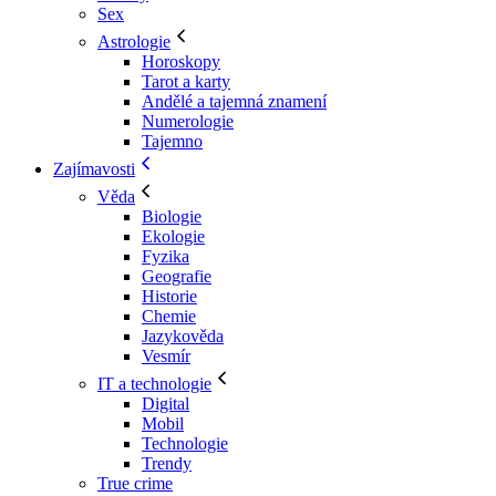
Sex
Astrologie
Horoskopy
Tarot a karty
Andělé a tajemná znamení
Numerologie
Tajemno
Zajímavosti
Věda
Biologie
Ekologie
Fyzika
Geografie
Historie
Chemie
Jazykověda
Vesmír
IT a technologie
Digital
Mobil
Technologie
Trendy
True crime