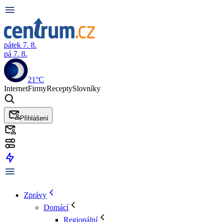
pátek 7. 8.
pá 7. 8.
21°C
Internet
Firmy
Recepty
Slovníky
Přihlášení
Zprávy
Domácí
Regionální