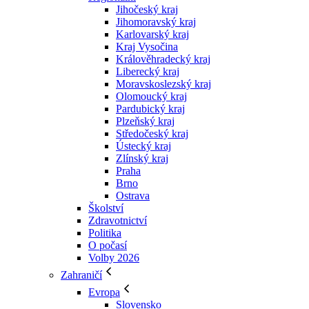
Jihočeský kraj
Jihomoravský kraj
Karlovarský kraj
Kraj Vysočina
Králověhradecký kraj
Liberecký kraj
Moravskoslezský kraj
Olomoucký kraj
Pardubický kraj
Plzeňský kraj
Středočeský kraj
Ústecký kraj
Zlínský kraj
Praha
Brno
Ostrava
Školství
Zdravotnictví
Politika
O počasí
Volby 2026
Zahraničí
Evropa
Slovensko