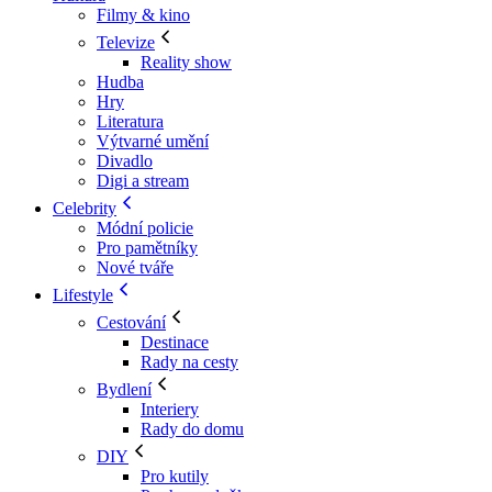
Filmy & kino
Televize
Reality show
Hudba
Hry
Literatura
Výtvarné umění
Divadlo
Digi a stream
Celebrity
Módní policie
Pro pamětníky
Nové tváře
Lifestyle
Cestování
Destinace
Rady na cesty
Bydlení
Interiery
Rady do domu
DIY
Pro kutily