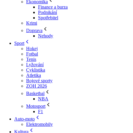
Ekonomika
Finance a burza
Podnikání
Spotřebitel
Krimi
Doprava
Nehody
Sport
Hokej
Fotbal
Tenis
Lyžování
Cyklistika
Atletika
Bojové sporty
ZOH 2026
Basketbal
NBA
Motosport
F1
Auto-moto
Elektromobily
Kultura