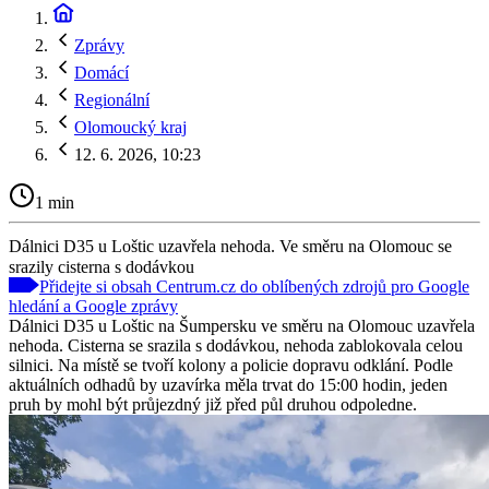
Zprávy
Domácí
Regionální
Olomoucký kraj
12. 6. 2026, 10:23
1 min
Dálnici D35 u Loštic uzavřela nehoda. Ve směru na Olomouc se
srazily cisterna s dodávkou
Přidejte si obsah Centrum.cz do oblíbených zdrojů pro Google
hledání a Google zprávy
Dálnici D35 u Loštic na Šumpersku ve směru na Olomouc uzavřela
nehoda. Cisterna se srazila s dodávkou, nehoda zablokovala celou
silnici. Na místě se tvoří kolony a policie dopravu odklání. Podle
aktuálních odhadů by uzavírka měla trvat do 15:00 hodin, jeden
pruh by mohl být průjezdný již před půl druhou odpoledne.