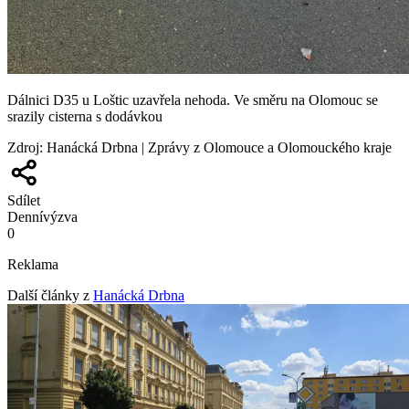
Dálnici D35 u Loštic uzavřela nehoda. Ve směru na Olomouc se
srazily cisterna s dodávkou
Zdroj
:
Hanácká Drbna | Zprávy z Olomouce a Olomouckého kraje
Sdílet
Denní
výzva
0
Reklama
Další články z
Hanácká Drbna