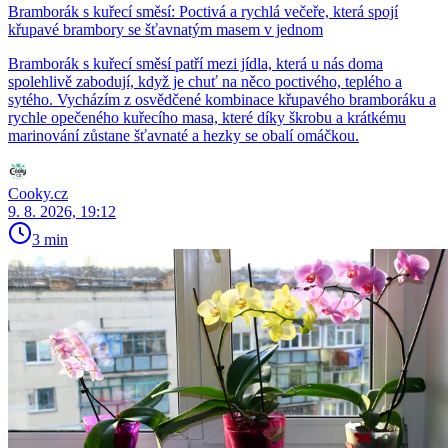
Bramborák s kuřecí směsí: Poctivá a rychlá večeře, která spojí
křupavé brambory se šťavnatým masem v jednom
Bramborák s kuřecí směsí patří mezi jídla, která u nás doma
spolehlivě zabodují, když je chuť na něco poctivého, teplého a
sytého. Vycházím z osvědčené kombinace křupavého bramboráku a
rychle opečeného kuřecího masa, které díky škrobu a krátkému
marinování zůstane šťavnaté a hezky se obalí omáčkou.
Cooky.cz
9. 8. 2026, 19:12
3 min