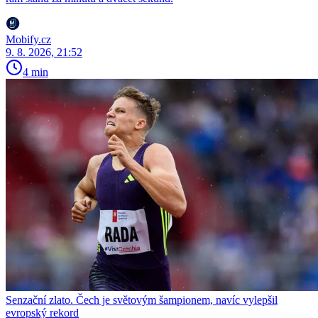
Mobify.cz
9. 8. 2026, 21:52
4 min
Senzační zlato. Čech je světovým šampionem, navíc vylepšil
evropský rekord