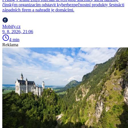
čínským organizacím odstavit kyberbezpečnostní produkty šestnácti
západních firem a nahradit je domácími.
Mobify.cz
9. 8. 2026, 21:06
4 min
Reklama