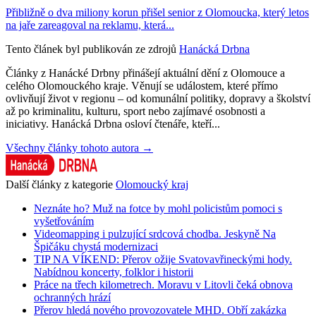
Přibližně o dva miliony korun přišel senior z Olomoucka, který letos
na jaře zareagoval na reklamu, která...
Tento článek byl publikován ze zdrojů
Hanácká Drbna
Články z Hanácké Drbny přinášejí aktuální dění z Olomouce a
celého Olomouckého kraje. Věnují se událostem, které přímo
ovlivňují život v regionu – od komunální politiky, dopravy a školství
až po kriminalitu, kulturu, sport nebo zajímavé osobnosti a
iniciativy. Hanácká Drbna osloví čtenáře, kteří...
Všechny články tohoto autora →
Další články z kategorie
Olomoucký kraj
Neznáte ho? Muž na fotce by mohl policistům pomoci s
vyšetřováním
Videomapping i pulzující srdcová chodba. Jeskyně Na
Špičáku chystá modernizaci
TIP NA VÍKEND: Přerov ožije Svatovavřineckými hody.
Nabídnou koncerty, folklor i historii
Práce na třech kilometrech. Moravu v Litovli čeká obnova
ochranných hrází
Přerov hledá nového provozovatele MHD. Obří zakázka