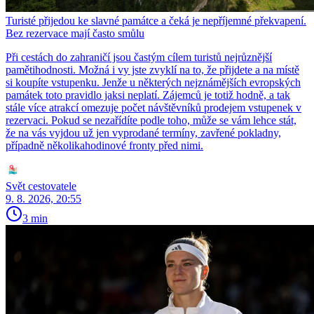
Turisté přijedou ke slavné památce a čeká je nepříjemné překvapení.
Bez rezervace mají často smůlu
Při cestách do zahraničí jsou častým cílem turistů nejrůznější
pamětihodnosti. Možná i vy jste zvyklí na to, že přijdete a na místě
si koupíte vstupenku. Jenže u některých nejznámějších evropských
památek toto pravidlo jaksi neplatí. Zájemců je totiž hodně, a tak
stále více atrakcí omezuje počet návštěvníků prodejem vstupenek v
rezervaci. Pokud se nezařídíte podle toho, může se vám lehce stát,
že na vás vyjdou už jen vyprodané termíny, zavřené pokladny,
případně několikahodinové fronty před nimi.
Svět cestovatele
9. 8. 2026, 20:55
3 min