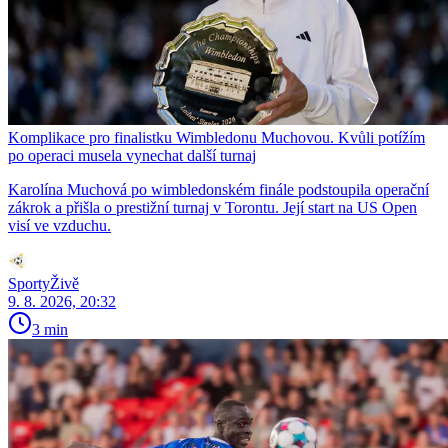
Komplikace pro finalistku Wimbledonu Muchovou. Kvůli potížím
po operaci musela vynechat další turnaj
Karolína Muchová po wimbledonském finále podstoupila operační
zákrok a přišla o prestižní turnaj v Torontu. Její start na US Open
visí ve vzduchu.
SportyŽivě
9. 8. 2026, 20:32
3 min