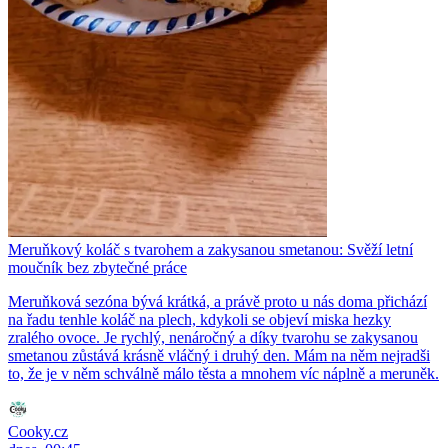
Meruňkový koláč s tvarohem a zakysanou smetanou: Svěží letní
moučník bez zbytečné práce
Meruňková sezóna bývá krátká, a právě proto u nás doma přichází
na řadu tenhle koláč na plech, kdykoli se objeví miska hezky
zralého ovoce. Je rychlý, nenáročný a díky tvarohu se zakysanou
smetanou zůstává krásně vláčný i druhý den. Mám na něm nejradši
to, že je v něm schválně málo těsta a mnohem víc náplně a meruněk.
Cooky.cz