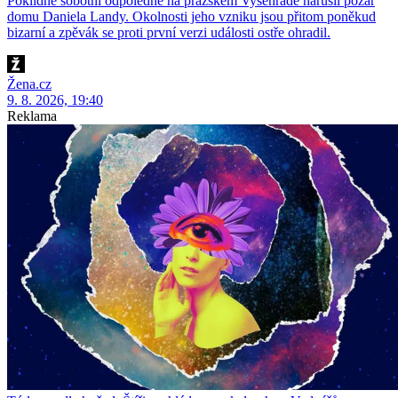
Poklidné sobotní odpoledne na pražském Vyšehradě narušil požár
domu Daniela Landy. Okolnosti jeho vzniku jsou přitom poněkud
bizarní a zpěvák se proti první verzi události ostře ohradil.
Žena.cz
9. 8. 2026, 19:40
Reklama