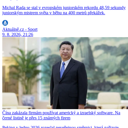
Michal Rada se stal v evropském juniorském rekordu 48,59 sekundy
juniorským mistrem světa v běhu na 400 metrů překážek.
Aktuálně.cz - Sport
9. 8. 2026, 21:26
Čína zakázala firmám používat americký a izraelský software. Na
černé listině je přes 15 známých firem
Peking v lednu 2026 rozeslal neveřejnou směrnici, která nařizuje