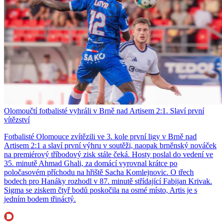
Olomoučtí fotbalisté vyhráli v Brně nad Artisem 2:1. Slaví první
vítězství
Fotbalisté Olomouce zvítězili ve 3. kole první ligy v Brně nad
Artisem 2:1 a slaví první výhru v soutěži, naopak brněnský nováček
na premiérový tříbodový zisk stále čeká. Hosty poslal do vedení ve
35. minutě Ahmad Ghali, za domácí vyrovnal krátce po
poločasovém příchodu na hřiště Sacha Komlejnovic. O třech
bodech pro Hanáky rozhodl v 87. minutě střídající Fabijan Krivak.
Sigma se ziskem čtyř bodů poskočila na osmé místo, Artis je s
jedním bodem třináctý.