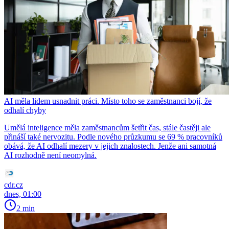
AI měla lidem usnadnit práci. Místo toho se zaměstnanci bojí, že
odhalí chyby
Umělá inteligence měla zaměstnancům šetřit čas, stále častěji ale
přináší také nervozitu. Podle nového průzkumu se 69 % pracovníků
obává, že AI odhalí mezery v jejich znalostech. Jenže ani samotná
AI rozhodně není neomylná.
cdr.cz
dnes, 01:00
2 min