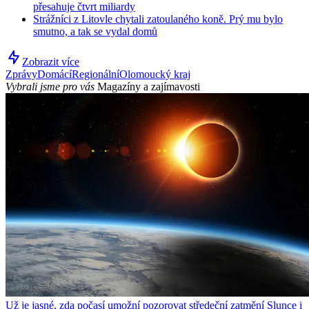
přesahuje čtvrt miliardy
Strážníci z Litovle chytali zatoulaného koně. Prý mu bylo
smutno, a tak se vydal domů
Zobrazit více
Zprávy
Domácí
Regionální
Olomoucký kraj
Vybrali jsme pro vás
Magazíny a zajímavosti
Už je jasné, zda počasí umožní pozorovat středeční zatmění Slunce i