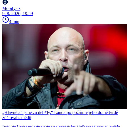
Mobify.cz
9. 8. 2026, 19:59
4 min
„Hlavně ať jsme za deb*ly.“ Landa po požáru v jeho domě tvrdě
zúčtoval s médii