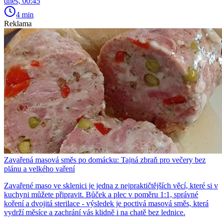
dnes, 00:45
4 min
Reklama
Zavařená masová směs po domácku: Tajná zbraň pro večery bez
plánu a velkého vaření
Zavařené maso ve sklenici je jedna z nejpraktičtějších věcí, které si v
kuchyni můžete připravit. Bůček a plec v poměru 1:1, správné
koření a dvojitá sterilace - výsledek je poctivá masová směs, která
vydrží měsíce a zachrání vás klidně i na chatě bez lednice.