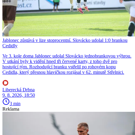
Jablonec zůstává v lize stoprocentní. Slovácko udolal 1:0 brankou
Cedidly
Ve 3. kole doma Jablonec udolal Slovácko jednobrankovou výhrou.
V utkání byly k vidění hned tři červené karty, z toho dvě pro
hostující tým. Rozhodující branku vstřelil po rohovém kopu
Cedidla, který přesnou hlavičkou rozjásal v 62. minutě Střelnici.
Liberecká Drbna
9. 8. 2026, 18:50
3 min
Reklama