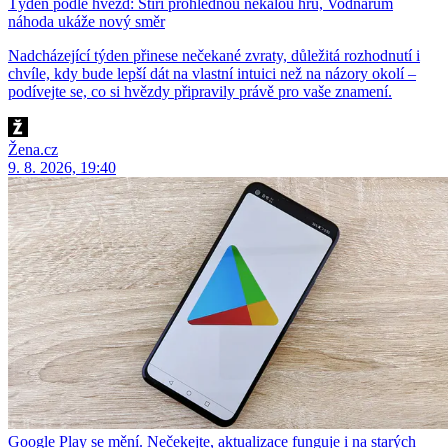
Týden podle hvězd: Štíři prohlédnou nekalou hru, Vodnářům
náhoda ukáže nový směr
Nadcházející týden přinese nečekané zvraty, důležitá rozhodnutí i
chvíle, kdy bude lepší dát na vlastní intuici než na názory okolí –
podívejte se, co si hvězdy připravily právě pro vaše znamení.
Žena.cz
9. 8. 2026, 19:40
Google Play se mění. Nečekejte, aktualizace funguje i na starých