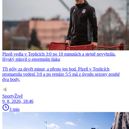
Plzeň vedla v Teplicích 3:0 po 10 minutách a stejně nevyhrála.
Hyský mluvil o enormním tlaku
Tři góly za devět minut, a přesto jen bod. Plzeň v Teplicích
promarnila vedení 3:0 a po remíze 5:5 má z úvodu sezony pouhé
dva body.
SportyŽivě
9. 8. 2026, 18:46
3 min