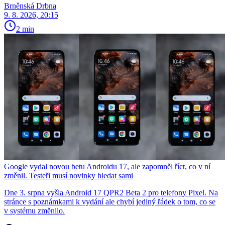
Brněnská Drbna
9. 8. 2026, 20:15
2 min
Google vydal novou betu Androidu 17, ale zapomněl říct, co v ní
změnil. Testeři musí novinky hledat sami
Dne 3. srpna vyšla Android 17 QPR2 Beta 2 pro telefony Pixel. Na
stránce s poznámkami k vydání ale chybí jediný řádek o tom, co se
v systému změnilo.