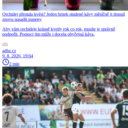
Orchidej přestala kvést? Jeden hrnek studené kávy měsíčně ji donutí
znovu nasadit pupeny
Aby vám orchideje krásně kvetly rok co rok, musíte je správně
podpořit. Pomoci jim může i docela obyčejná káva.
adbz.cz
9. 8. 2026, 19:04
2 min