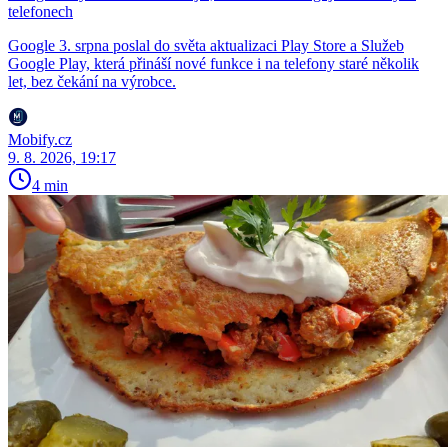
telefonech
Google 3. srpna poslal do světa aktualizaci Play Store a Služeb
Google Play, která přináší nové funkce i na telefony staré několik
let, bez čekání na výrobce.
Mobify.cz
9. 8. 2026, 19:17
4 min