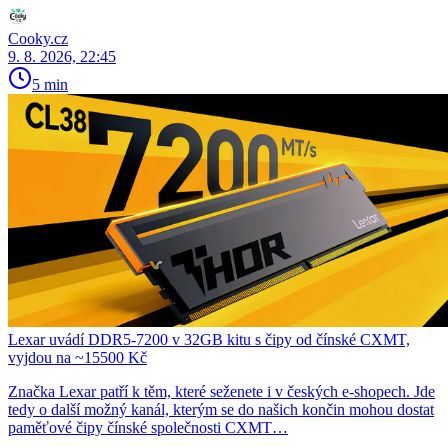
Cooky.cz
9. 8. 2026, 22:45
5 min
Lexar uvádí DDR5-7200 v 32GB kitu s čipy od čínské CXMT,
vyjdou na ~15500 Kč
Značka Lexar patří k těm, které seženete i v českých e-shopech. Jde
tedy o další možný kanál, kterým se do našich končin mohou dostat
paměťové čipy čínské společnosti CXMT…