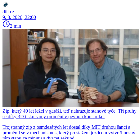
diit.cz
9. 8. 2026, 22:00
2 min
Zip, který 40 let ležel v garáži, teď nahrazuje stanové tyče. Tři pruhy
se díky 3D tisku samy promění v pevnou konstrukci
Trojstranný zip z osmdesátých let dostal díky MIT druhou šanci a
proměnil se v mechanismus, který po stažení jezdcem vytvoří nosný
rám stanu za minutu a dvacet sekund.