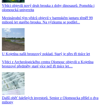
Vědci objevili nový druh brouka z doby dinosaurů. Pomohla i
olomoucká univerzita
Mezinárodní tým vědců objevil v barmském jantaru téměř 99
milionů let starého brouka. Na výzkumu se podílel...
U Kojetína našli bronzový poklad. Starý je přes tři tisíce let
Vědci z Archeologického centra Olomouc objevili u Kojetína
bronzové předměty staré více než tři tisíce let....
Další oběť falešných investorů. Senior z Olomoucka přišel o dva
miliony