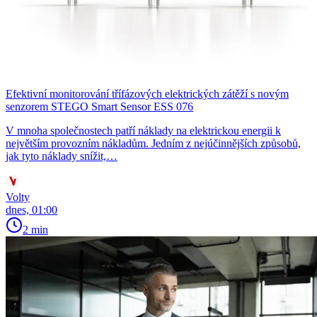
Efektivní monitorování třífázových elektrických zátěží s novým
senzorem STEGO Smart Sensor ESS 076
V mnoha společnostech patří náklady na elektrickou energii k
největším provozním nákladům. Jedním z nejúčinnějších způsobů,
jak tyto náklady snížit,…
Volty
dnes, 01:00
2 min