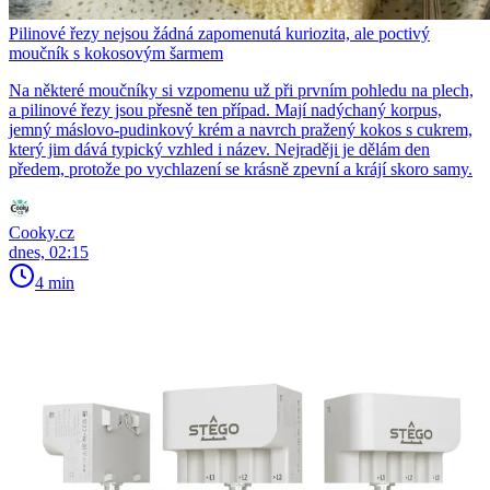
Pilinové řezy nejsou žádná zapomenutá kuriozita, ale poctivý
moučník s kokosovým šarmem
Na některé moučníky si vzpomenu už při prvním pohledu na plech,
a pilinové řezy jsou přesně ten případ. Mají nadýchaný korpus,
jemný máslovo-pudinkový krém a navrch pražený kokos s cukrem,
který jim dává typický vzhled i název. Nejraději je dělám den
předem, protože po vychlazení se krásně zpevní a krájí skoro samy.
Cooky.cz
dnes, 02:15
4 min