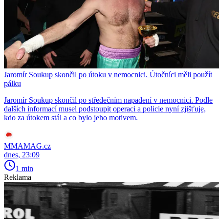
Jaromír Soukup skončil po útoku v nemocnici. Útočníci měli použít
pálku
Jaromír Soukup skončil po středečním napadení v nemocnici. Podle
dalších informací musel podstoupit operaci a policie nyní zjišťuje,
kdo za útokem stál a co bylo jeho motivem.
MMAMAG.cz
dnes, 23:09
1 min
Reklama