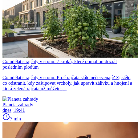
Co udělat s rajčaty v srpnu: 7 kroků, které pomohou dozrát
posledním plodům
Co udělat s rajčaty v srpnu: Proč rajčata stále nečervenají? Zjistěte,
co odstranit, kdy zaštipovat vrcholy, jak upravit zálivku a hnojení a
která zelená rajčata už můžete …
Planeta zahrady
dnes, 19:41
7 min