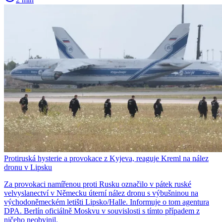
Protiruská hysterie a provokace z Kyjeva, reaguje Kreml na nález
dronu v Lipsku
Za provokaci namířenou proti Rusku označilo v pátek ruské
velvyslanectví v Německu úterní nález dronu s výbušninou na
východoněmeckém letišti Lipsko/Halle. Informuje o tom agentura
DPA. Berlín oficiálně Moskvu v souvislosti s tímto případem z
ničeho neobvinil.