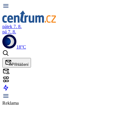
pátek 7. 8.
pá 7. 8.
18°C
Přihlášení
Reklama