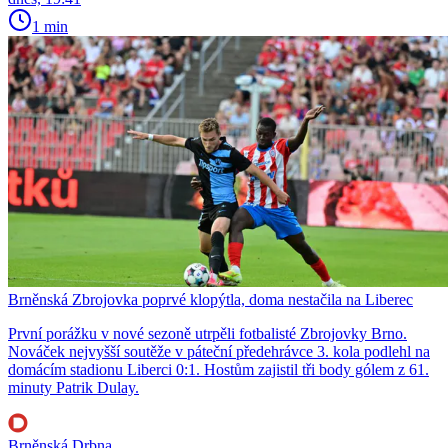
1 min
Brněnská Zbrojovka poprvé klopýtla, doma nestačila na Liberec
První porážku v nové sezoně utrpěli fotbalisté Zbrojovky Brno.
Nováček nejvyšší soutěže v páteční předehrávce 3. kola podlehl na
domácím stadionu Liberci 0:1. Hostům zajistil tři body gólem z 61.
minuty Patrik Dulay.
Brněnská Drbna