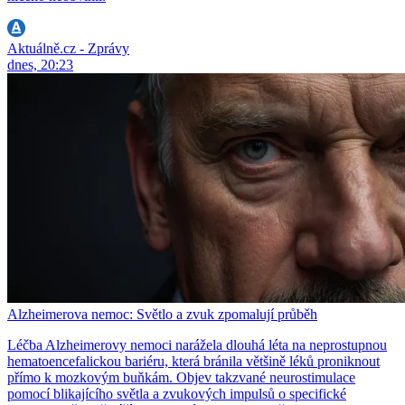
Aktuálně.cz - Zprávy
dnes, 20:23
Alzheimerova nemoc: Světlo a zvuk zpomalují průběh
Léčba Alzheimerovy nemoci narážela dlouhá léta na neprostupnou
hematoencefalickou bariéru, která bránila většině léků proniknout
přímo k mozkovým buňkám. Objev takzvané neurostimulace
pomocí blikajícího světla a zvukových impulsů o specifické