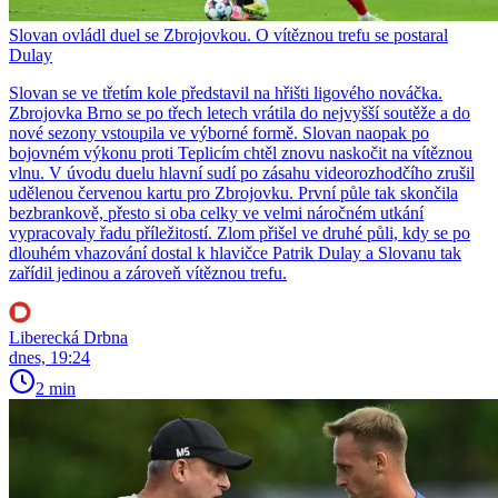
Slovan ovládl duel se Zbrojovkou. O vítěznou trefu se postaral
Dulay
Slovan se ve třetím kole představil na hřišti ligového nováčka.
Zbrojovka Brno se po třech letech vrátila do nejvyšší soutěže a do
nové sezony vstoupila ve výborné formě. Slovan naopak po
bojovném výkonu proti Teplicím chtěl znovu naskočit na vítěznou
vlnu. V úvodu duelu hlavní sudí po zásahu videorozhodčího zrušil
udělenou červenou kartu pro Zbrojovku. První půle tak skončila
bezbrankově, přesto si oba celky ve velmi náročném utkání
vypracovaly řadu příležitostí. Zlom přišel ve druhé půli, kdy se po
dlouhém vhazování dostal k hlavičce Patrik Dulay a Slovanu tak
zařídil jedinou a zároveň vítěznou trefu.
Liberecká Drbna
dnes, 19:24
2 min