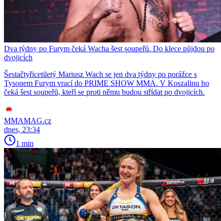
Dva týdny po Furym čeká Wacha šest soupeřů. Do klece půjdou po
dvojicích
Šestačtyřicetiletý Mariusz Wach se jen dva týdny po porážce s
Tysonem Furym vrací do PRIME SHOW MMA. V Koszalinu ho
čeká šest soupeřů, kteří se proti němu budou střídat po dvojicích.
MMAMAG.cz
dnes, 23:34
1 min