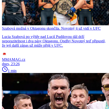
Szabová možná v Oktagonu skončila. Novotný ji už vidí v UFC
Lucia Szabová po výhře nad Lucií Pudilovou dál drží
neporazitelnost i dva pásy Oktagonu. Ondřej Novotný teď připustil,
že její další zápas už může přijít v UFC.
MMAMAG.cz
dnes, 23:26
1 min