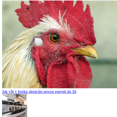
Jak vlít v horku slepicím novou energii do žil