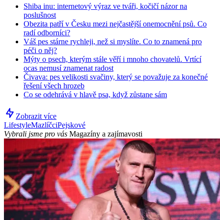
Shiba inu: internetový výraz ve tváři, kočičí názor na
poslušnost
Obezita patří v Česku mezi nejčastější onemocnění psů. Co
radí odborníci?
Váš pes stárne rychleji, než si myslíte. Co to znamená pro
péči o něj?
Mýty o psech, kterým stále věří i mnoho chovatelů. Vrtící
ocas nemusí znamenat radost
Čivava: pes velikosti svačiny, který se považuje za konečné
řešení všech hrozeb
Co se odehrává v hlavě psa, když zůstane sám
Zobrazit více
Lifestyle
Mazlíčci
Pejskové
Vybrali jsme pro vás
Magazíny a zajímavosti