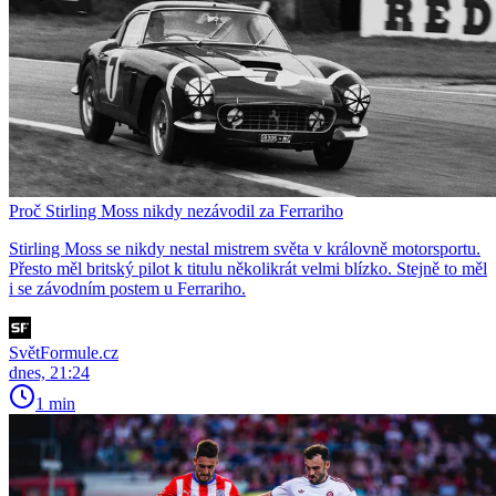
Proč Stirling Moss nikdy nezávodil za Ferrariho
Stirling Moss se nikdy nestal mistrem světa v královně motorsportu.
Přesto měl britský pilot k titulu několikrát velmi blízko. Stejně to měl
i se závodním postem u Ferrariho.
SvětFormule.cz
dnes, 21:24
1 min