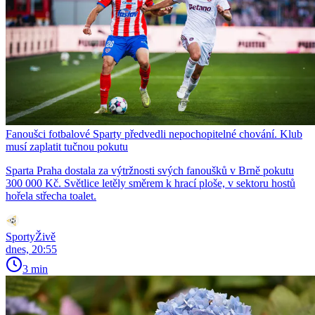
Fanoušci fotbalové Sparty předvedli nepochopitelné chování. Klub
musí zaplatit tučnou pokutu
Sparta Praha dostala za výtržnosti svých fanoušků v Brně pokutu
300 000 Kč. Světlice letěly směrem k hrací ploše, v sektoru hostů
hořela střecha toalet.
SportyŽivě
dnes, 20:55
3 min