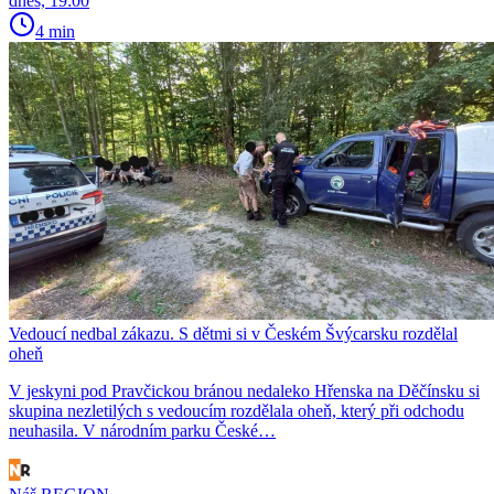
dnes, 19:00
4 min
Vedoucí nedbal zákazu. S dětmi si v Českém Švýcarsku rozdělal
oheň
V jeskyni pod Pravčickou bránou nedaleko Hřenska na Děčínsku si
skupina nezletilých s vedoucím rozdělala oheň, který při odchodu
neuhasila. V národním parku České…