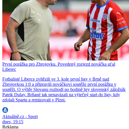
První porážka pro Zbrojovku. Povedený rozjezd nováčka uťal
Liberec
Fotbalisté Liberce zvítězili ve 3. kole první ligy v Brně nad
Zbrojovkou 1:0 a připravili nováčkovi soutěže první porážku v
soutěži. O výhře Slovanu rozhodl po hodině hry slovenský záložník
Patrik Dulay. Brňané tak nenavázali na výtečný start do ligy, kdy
zdolali Spartu a remizovali v Plzni.
Aktuálně.cz - Sport
dnes, 19:15
Reklama