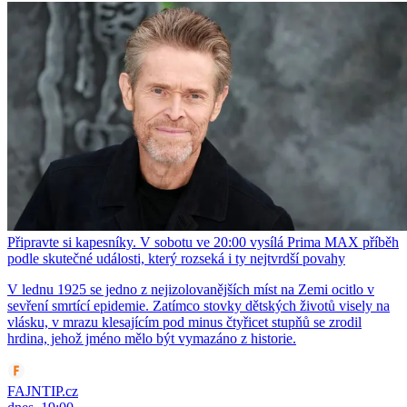
Připravte si kapesníky. V sobotu ve 20:00 vysílá Prima MAX příběh
podle skutečné události, který rozseká i ty nejtvrdší povahy
V lednu 1925 se jedno z nejizolovanějších míst na Zemi ocitlo v
sevření smrtící epidemie. Zatímco stovky dětských životů visely na
vlásku, v mrazu klesajícím pod minus čtyřicet stupňů se zrodil
hrdina, jehož jméno mělo být vymazáno z historie.
FAJNTIP.cz