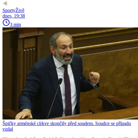
SportyŽivě
dnes, 19:38
3 min
Špičky arménské církve skončily před soudem. Soudce se případu
vzdal