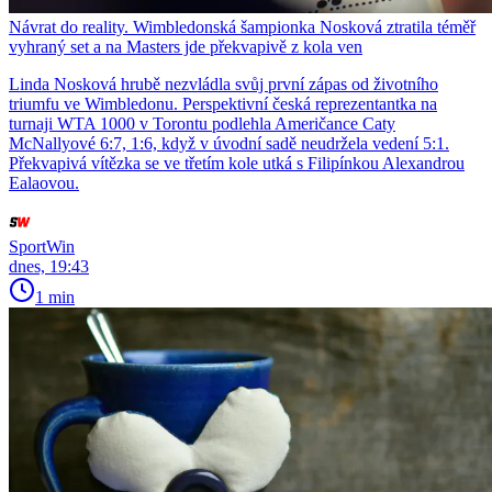
Návrat do reality. Wimbledonská šampionka Nosková ztratila téměř
vyhraný set a na Masters jde překvapivě z kola ven
Linda Nosková hrubě nezvládla svůj první zápas od životního
triumfu ve Wimbledonu. Perspektivní česká reprezentantka na
turnaji WTA 1000 v Torontu podlehla Američance Caty
McNallyové 6:7, 1:6, když v úvodní sadě neudržela vedení 5:1.
Překvapivá vítězka se ve třetím kole utká s Filipínkou Alexandrou
Ealaovou.
SportWin
dnes, 19:43
1 min