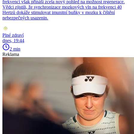
frekvenci však přináší zcela nový pohled na možnost regenerace.
Vědci zjistili, že synchronizace mozkových vln na frekvenci 40
Hertzů dokáže stimulovat imunitní buňky v mozku k čištění
nebezpečných usazenin.
Plné zdraví
dnes, 19:44
2 min
Reklama