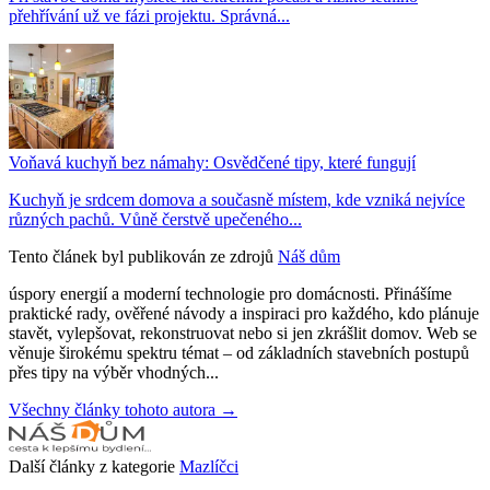
přehřívání už ve fázi projektu. Správná...
Voňavá kuchyň bez námahy: Osvědčené tipy, které fungují
Kuchyň je srdcem domova a současně místem, kde vzniká nejvíce
různých pachů. Vůně čerstvě upečeného...
Tento článek byl publikován ze zdrojů
Náš dům
úspory energií a moderní technologie pro domácnosti. Přinášíme
praktické rady, ověřené návody a inspiraci pro každého, kdo plánuje
stavět, vylepšovat, rekonstruovat nebo si jen zkrášlit domov. Web se
věnuje širokému spektru témat – od základních stavebních postupů
přes tipy na výběr vhodných...
Všechny články tohoto autora →
Další články z kategorie
Mazlíčci