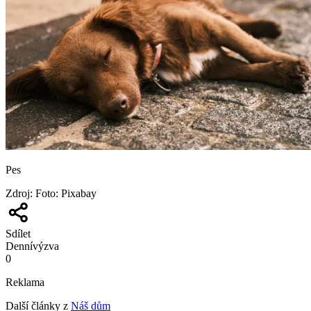
Pes
Zdroj
:
Foto: Pixabay
Sdílet
Denní
výzva
0
Reklama
Další články z
Náš dům