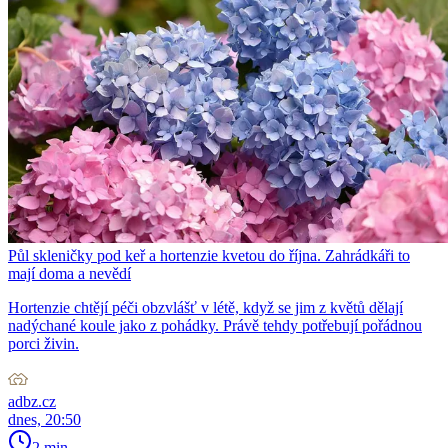
Půl skleničky pod keř a hortenzie kvetou do října. Zahrádkáři to
mají doma a nevědí
Hortenzie chtějí péči obzvlášť v létě, když se jim z květů dělají
nadýchané koule jako z pohádky. Právě tehdy potřebují pořádnou
porci živin.
adbz.cz
dnes, 20:50
2 min