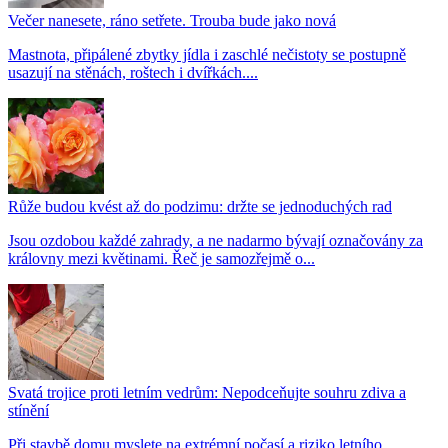
Večer nanesete, ráno setřete. Trouba bude jako nová
Mastnota, připálené zbytky jídla i zaschlé nečistoty se postupně
usazují na stěnách, roštech i dvířkách....
Růže budou kvést až do podzimu: držte se jednoduchých rad
Jsou ozdobou každé zahrady, a ne nadarmo bývají označovány za
královny mezi květinami. Řeč je samozřejmě o...
Svatá trojice proti letním vedrům: Nepodceňujte souhru zdiva a
stínění
Při stavbě domu myslete na extrémní počasí a riziko letního