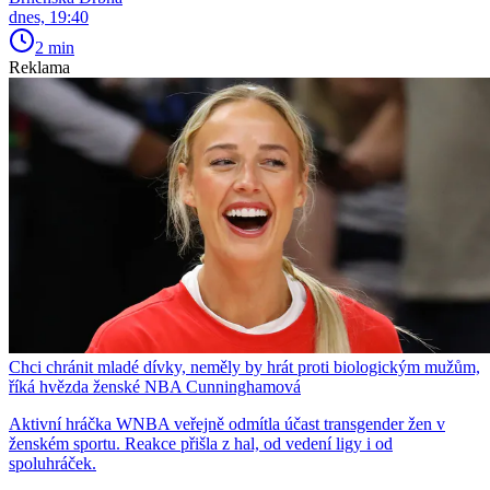
dnes, 19:40
2 min
Reklama
Chci chránit mladé dívky, neměly by hrát proti biologickým mužům,
říká hvězda ženské NBA Cunninghamová
Aktivní hráčka WNBA veřejně odmítla účast transgender žen v
ženském sportu. Reakce přišla z hal, od vedení ligy i od
spoluhráček.