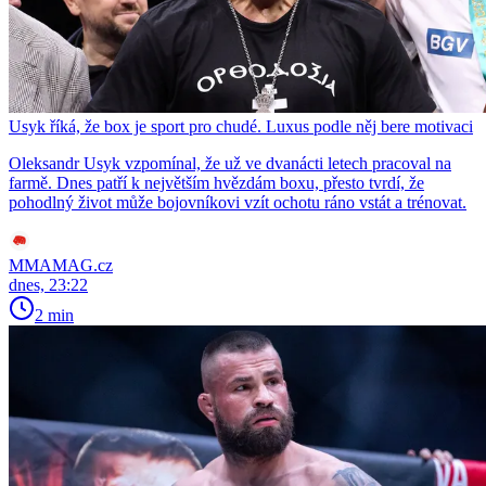
Usyk říká, že box je sport pro chudé. Luxus podle něj bere motivaci
Oleksandr Usyk vzpomínal, že už ve dvanácti letech pracoval na
farmě. Dnes patří k největším hvězdám boxu, přesto tvrdí, že
pohodlný život může bojovníkovi vzít ochotu ráno vstát a trénovat.
MMAMAG.cz
dnes, 23:22
2 min