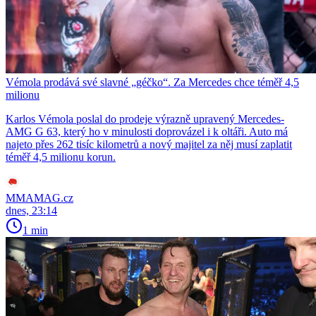
Vémola prodává své slavné „géčko“. Za Mercedes chce téměř 4,5
milionu
Karlos Vémola poslal do prodeje výrazně upravený Mercedes-
AMG G 63, který ho v minulosti doprovázel i k oltáři. Auto má
najeto přes 262 tisíc kilometrů a nový majitel za něj musí zaplatit
téměř 4,5 milionu korun.
MMAMAG.cz
dnes, 23:14
1 min