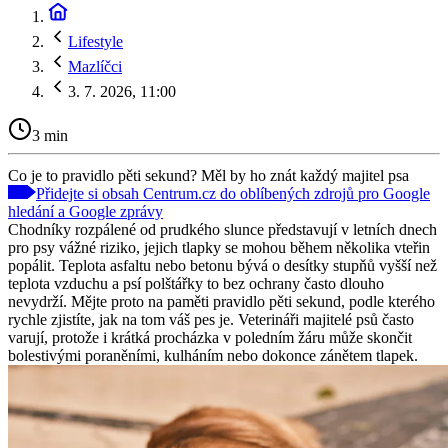
Lifestyle
Mazlíčci
3. 7. 2026, 11:00
3 min
Co je to pravidlo pěti sekund? Měl by ho znát každý majitel psa
Přidejte si obsah Centrum.cz do oblíbených zdrojů pro Google
hledání a Google zprávy
Chodníky rozpálené od prudkého slunce představují v letních dnech
pro psy vážné riziko, jejich tlapky se mohou během několika vteřin
popálit. Teplota asfaltu nebo betonu bývá o desítky stupňů vyšší než
teplota vzduchu a psí polštářky to bez ochrany často dlouho
nevydrží. Mějte proto na paměti pravidlo pěti sekund, podle kterého
rychle zjistíte, jak na tom váš pes je. Veterináři majitelé psů často
varují, protože i krátká procházka v poledním žáru může skončit
bolestivými poraněními, kulháním nebo dokonce zánětem tlapek.