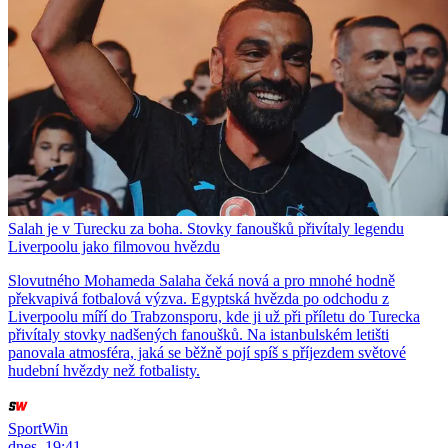
Salah je v Turecku za boha. Stovky fanoušků přivítaly legendu
Liverpoolu jako filmovou hvězdu
Slovutného Mohameda Salaha čeká nová a pro mnohé hodně
překvapivá fotbalová výzva. Egyptská hvězda po odchodu z
Liverpoolu míří do Trabzonsporu, kde ji už při příletu do Turecka
přivítaly stovky nadšených fanoušků. Na istanbulském letišti
panovala atmosféra, jaká se běžně pojí spíš s příjezdem světové
hudební hvězdy než fotbalisty.
SportWin
dnes, 19:41