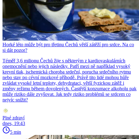
Horké léto může být pro třetinu Čechů větší zátěží pro srdce. Na co
si dát pozor?
Téměř 3,6 milionu Čechů žije s některým z kardiovaskulárních
onemocnění nebo jejich následky. Patří mezi ně například vysoký
krevní tlak, ischemická choroba srdeční, porucha srdečního rytmu
nebo stav po cévní mozkové příhodě. Právě tito lidé mohou hůře
zvládat vysoké letní teploty, dehydrataci, větší fyzickou zátěž i
změny režimu během dovolených. Častější konzumace alkoholu pak
může riziko dále zvyšovat. Jak tedy riziko problémů se srdcem co
nejvíc snížit?
Plné zdraví
dnes, 19:43
5 min