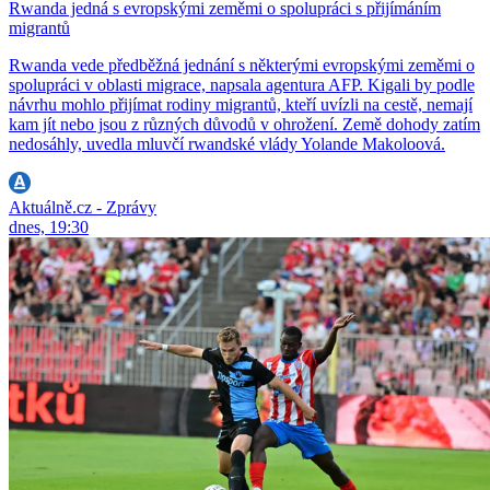
Rwanda jedná s evropskými zeměmi o spolupráci s přijímáním
migrantů
Rwanda vede předběžná jednání s některými evropskými zeměmi o
spolupráci v oblasti migrace, napsala agentura AFP. Kigali by podle
návrhu mohlo přijímat rodiny migrantů, kteří uvízli na cestě, nemají
kam jít nebo jsou z různých důvodů v ohrožení. Země dohody zatím
nedosáhly, uvedla mluvčí rwandské vlády Yolande Makoloová.
Aktuálně.cz - Zprávy
dnes, 19:30