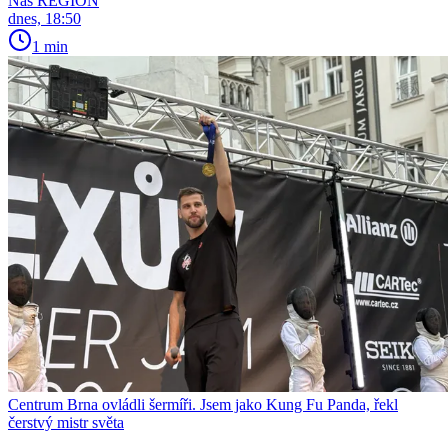
Náš REGION
dnes, 18:50
1 min
Centrum Brna ovládli šermíři. Jsem jako Kung Fu Panda, řekl
čerstvý mistr světa