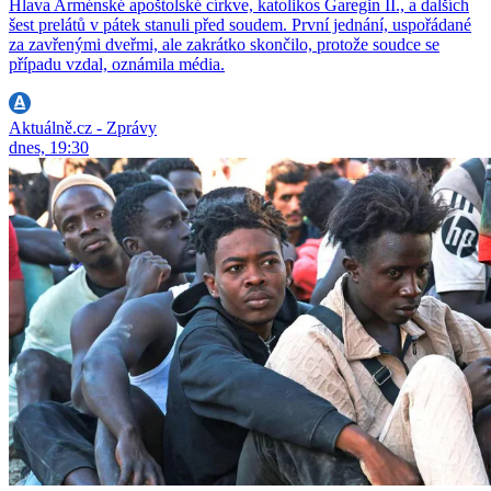
Hlava Arménské apoštolské církve, katolikos Garegin II., a dalších
šest prelátů v pátek stanuli před soudem. První jednání, uspořádané
za zavřenými dveřmi, ale zakrátko skončilo, protože soudce se
případu vzdal, oznámila média.
Aktuálně.cz - Zprávy
dnes, 19:30